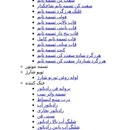
سفت کن تسمه تایم
سفت کن تسمه تایم شاخکدار
غلتک هرزگرد تسمه تایم
فولی تسمه تایم
قاب بالایی تسمه تایم
قاب پایینی تسمه تایم
قاب پیج دار تسمه تایم
قاب تسمه تایم کامل
قاب میانی تسمه تایم
کیت تسمه تایم
هرزگرد ساده سفت کن تسمه تایم
هرزگرد شیاردار سفت کن تسمه تایم
تسمه موتور
توبو شارژ
لوله روغن توربو شارژ
خنک کننده
پروانه فن رادیاتور
تسمه واتر پمپ
درب منبع انبساط
رادیاتور آب
رادیاتور بخاری
سینی فن
شلنگ آب بالا رادیاتور
شلنگ آب پایین رادیاتور