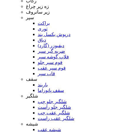
رکاب
زه زیر چراغ
زیر سانروف
سپر
براکت
توری
درپوش بکسل بند
دیاق
دیفیوزر (گارد)
ضربه گیر سپر
فلاپ گوشه سپر
فوم سپر جلو
فوم سپر عقب
قاب سپر
سقف
باربند
سقف پانوراما
شلگیر
شلگیر جلو چپ
شلگیر جلو راست
شلگیر عقب چپ
شلگیر عقب راست
شیشه
شیشه عقب