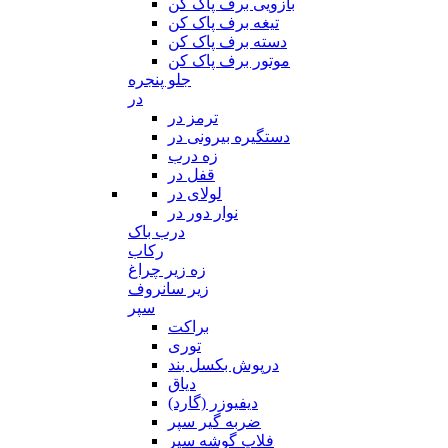
بازویی برف پاک کن
تیغه برف پاک کن
دسته برف پاک کن
موتور برف پاک کن
جلو پنجره
در
ترمز در
دستگیره بیرونی در
زه درب
قفل در
لولای در
نوار دور در
درب باک
رکاب
زه زیر چراغ
زیر سانروف
سپر
براکت
توری
درپوش بکسل بند
دیاق
دیفیوزر (گارد)
ضربه گیر سپر
فلاپ گوشه سپر