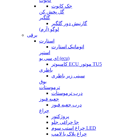
کاپوت
جک کاپوت
گل پخش کن
گلگیر
گارنیش دور گلگیر
لوگو (آرم)
برقی
استارت
اتوماتیک استارت
استپر
ای سی یو (ecu)
کامپیوتر ECU موتور TU5
باطری
سینی زیر باطری
بوق
ترموستات
درب ترموستات
جعبه فیوز
درب جعبه فیوز
چراغ
پروژکتور
جا چراغی جلو
چراغ استپ سوم LED
چراغ پلاک با لامپ