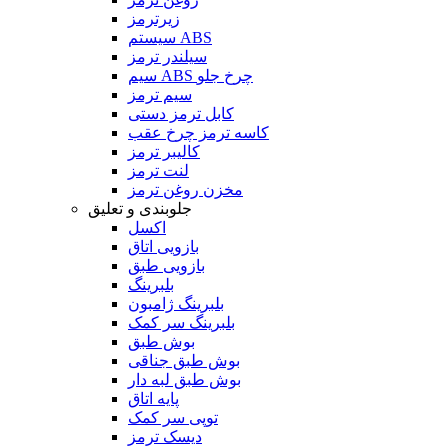
زیرترمز
سیستم ABS
سیلندر ترمز
سیم ABS چرخ جلو
سیم ترمز
کابل ترمز دستی
کاسه ترمز چرخ عقب
کالیبر ترمز
لنت ترمز
مخزن روغن ترمز
جلوبندی و تعلیق
اکسل
بازویی اتاق
بازویی طبق
بلبرینگ
بلبرینگ ژامبون
بلبرینگ سر کمک
بوش طبق
بوش طبق جناقی
بوش طبق لبه دار
پایه اتاق
توپی سر کمک
دیسک ترمز