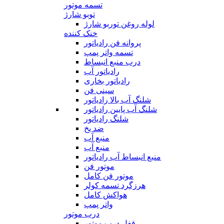
تسمه موتور
توبو شارژ
لوله روغن توربو شارژ
خنک کننده
پروانه فن رادیاتور
تسمه واتر پمپ
درب منبع انبساط
رادیاتور آب
رادیاتور بخاری
سینی فن
شلنگ آب بالا رادیاتور
شلنگ آب پایین رادیاتور
شلنگ رادیاتور
ضد یخ
منبع آب
منبع آب
منبع انبساط آب رادیاتور
موتور فن
موتور فن کامل
هرزگرد تسمه کولر
هواکش کامل
واتر پمپ
درب موتور
قفل درب موتور