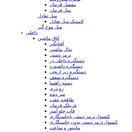
مفصل فرمان
میل فرمان
میل تعادل
لاستیک میل تعادل
میل موج گیر
داخلی
اتاق ماشین
آفتابگیر
پدال ماشین
ترمز دستی
دستگیره داخلی در
دستگیره داشبورد
دستگیره زیر ارنجی
دستگیره سقف
دسته راهنما
رو دری
سر دنده
طاقچه عقب
غربیلک فرمان
قاب جلو آمپر
کنسول ترمز دستی باجاسیگاری
کنسول ترمز دستی بدون جاسیگاری
مانیتور و ساعت