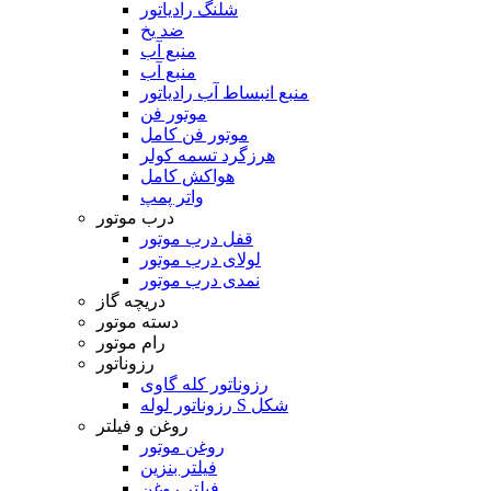
شلنگ رادیاتور
ضد یخ
منبع آب
منبع آب
منبع انبساط آب رادیاتور
موتور فن
موتور فن کامل
هرزگرد تسمه کولر
هواکش کامل
واتر پمپ
درب موتور
قفل درب موتور
لولای درب موتور
نمدی درب موتور
دریچه گاز
دسته موتور
رام موتور
رزوناتور
رزوناتور کله گاوی
رزوناتور لوله S شکل
روغن و فیلتر
روغن موتور
فیلتر بنزین
فیلتر روغن