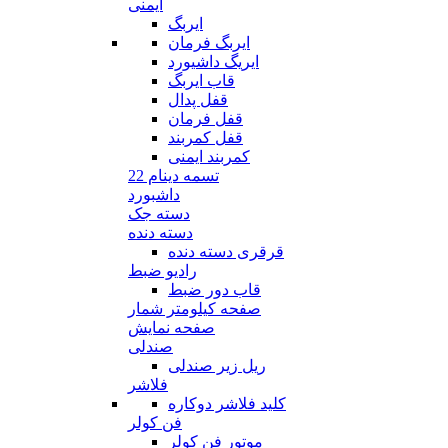
ایمنی
ایربگ
ایربگ فرمان
ایریگ داشیورد
قاب ایربگ
قفل پدال
قفل فرمان
قفل کمربند
کمربند ایمنی
تسمه دینام 22
داشبورد
دسته جک
دسته دنده
قرقری دسته دنده
رادیو ضبط
قاب دور ضبط
صفحه کیلومتر شمار
صفحه نمایش
صندلی
ریل زیر صندلی
فلاشر
کلید فلاشر دوکاره
فن کولر
موتور فن کولر