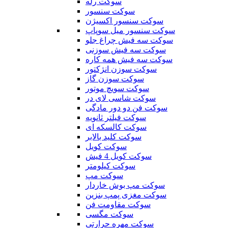
سوکت رله
سوکت سنسور
سوکت سنسور اکسیژن
سوکت سنسور میل سوپاپ
سوکت سه فیش چراغ جلو
سوکت سه فیش سوزنی
سوکت سه فیش همه کاره
سوکت سوزن انژکتور
سوکت سوزن گاز
سوکت سویچ موتور
سوکت شاسی لای در
سوکت فن دو دور مادگی
سوکت فیلتر ثانویه
سوکت کالسکه ای
سوکت کلید بالابر
سوکت کویل
سوکت کویل 4 فیش
سوکت کیلومتر
سوکت مپ
سوکت مپ بوش خاردار
سوکت مغزی پمپ بنزین
سوکت مقاومت فن
سوکت مگسی
سوکت مهره حرارتی