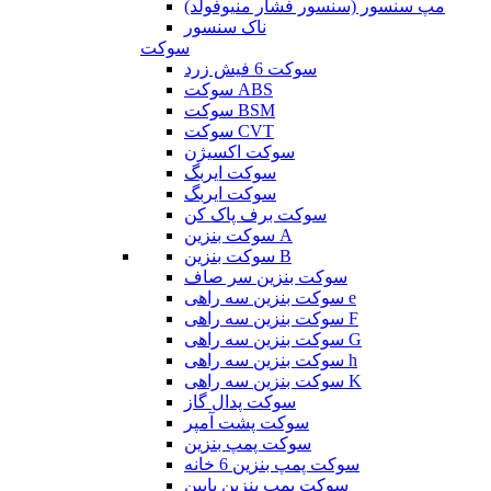
مپ سنسور (سنسور فشار منیوفولد)
ناک سنسور
سوکت
سوکت 6 فیش زرد
سوکت ABS
سوکت BSM
سوکت CVT
سوکت اکسیژن
سوکت ایربگ
سوکت ایربگ
سوکت برف پاک کن
سوکت بنزین A
سوکت بنزین B
سوکت بنزین سر صاف
سوکت بنزین سه راهی e
سوکت بنزین سه راهی F
سوکت بنزین سه راهی G
سوکت بنزین سه راهی h
سوکت بنزین سه راهی K
سوکت پدال گاز
سوکت پشت آمپر
سوکت پمپ بنزین
سوکت پمپ بنزین 6 خانه
سوکت پمپ بنزین پایین