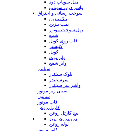
میل سوپاپ دود
واشر درب سوپاپ
سوخت رسانی و احتراق
باک بنزین
پمپ بنزین
ریل سوخت موتور
شمع
قاب روی کویل
کنیستر
کویل
وایر بوت
وایر شمع
سیلندر
بلوک سیلندر
سرسیلندر
واشر سر سیلندر
سینی زیر موتور
شاتون
قاب موتور
کارتل روغن
پیچ کارتل روغن
درب روغن ریز
لوله روغن
کاور موتور