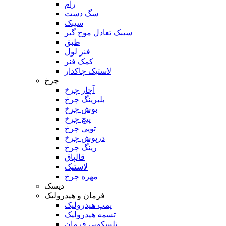
رام
سگ دست
سیبک
سیبک تعادل موج گیر
طبق
فنر لول
کمک فنر
لاستیک چاکدار
چرخ
آچار چرخ
بلبرینگ چرخ
بوش چرخ
پیچ چرخ
توپی چرخ
درپوش چرخ
رینگ چرخ
قالپاق
لاستیک
مهره چرخ
دیسک
فرمان و هیدرولیک
پمپ هیدرولیک
تسمه هیدرولیک
تلسکوپی فرمان