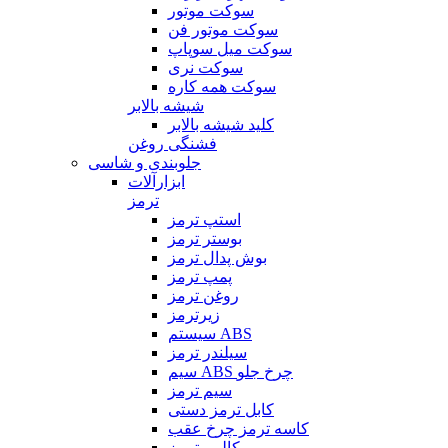
سوکت موتور
سوکت موتور فن
سوکت میل سوپاپ
سوکت نری
سوکت همه کاره
شیشه بالابر
کلید شیشه بالابر
فشنگی روغن
جلوبندی و شاسی
ابزارآلات
ترمز
استپ ترمز
بوستر ترمز
بوش پدال ترمز
پمپ ترمز
روغن ترمز
زیرترمز
سیستم ABS
سیلندر ترمز
سیم ABS چرخ جلو
سیم ترمز
کابل ترمز دستی
کاسه ترمز چرخ عقب
کالیبر ترمز