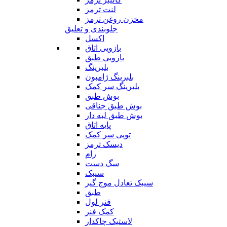
لنت ترمز
مخزن روغن ترمز
جلوبندی و تعلیق
اکسل
بازویی اتاق
بازویی طبق
بلبرینگ
بلبرینگ ژامبون
بلبرینگ سر کمک
بوش طبق
بوش طبق جناقی
بوش طبق لبه دار
پایه اتاق
توپی سر کمک
دیسک ترمز
رام
سگ دست
سیبک
سیبک تعادل موج گیر
طبق
فنر لول
کمک فنر
لاستیک چاکدار