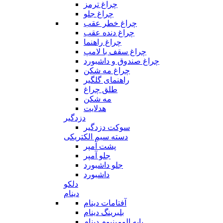
چراغ ترمز
چراغ جلو
چراغ خطر عقب
چراغ دنده عقب
چراغ راهنما
چراغ سقف با لامپ
چراغ صندوق و داشبورد
چراغ مه شکن
راهنمای گلگیر
طلق چراغ
مه شکن
هدلایت
دزدگیر
سوکت دزدگیر
دسته سیم الکتریکی
پشت آمپر
جلو آمپر
جلو داشبورد
داشبورد
دلکو
دینام
آفتامات دینام
بلبرینگ دینام
پایه الومینیوم دینام