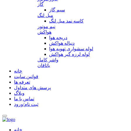
گاز
سیم گاز
میل لنگ
کاسه نمد میل لنگ
نیم موتور
هواکش
دریچه هوا
دنباله هواکش
لوله سشواری تهویه هوا
لوله لرزه گیر هواکش
واشر کامل
یاتاقان
خانه
قوانین سایت
تعرفه ها
پرسش های متداول
وبلاگ
تماس با ما
ثبت نام/ورود
خانه