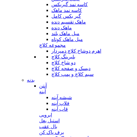
کاسه نمد گیربکس
کاسه نمد ماهک
گیر بکس کامل
ماهک تقسیم دنده
ماهک دنده
میل ماهک بلند
میل ماهک کوتاه
مجموعه کلاچ
اهرم دوشاخ کلاچ دمپردار
بلبرینگ کلاچ
دو شاخ کلاچ
دیسک و صفحه کلاچ
سیم کلاچ و پمپ کلاچ
بدنه
آنتن
آینه
شیشه آینه
فلاپ آینه
قاب آینه
ابرویی
استیل بغل
بال عقب
برف پاک کن