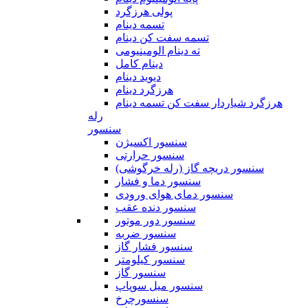
پولی هرزگرد
تسمه دینام
تسمه سفت کن دینام
ته دینام الومینیومی
دینام کامل
دیوید دینام
هرزگرد دینام
هرزگرد شیاردار سفت کن تسمه دینام
رله
سنسور
سنسور اکسیژن
سنسور حرارتی
سنسور دریچه گاز (رله خرگوشی)
سنسور دما و فشار
سنسور دمای هوای ورودی
سنسور دنده عقب
سنسور دور موتور
سنسور ضربه
سنسور فشار گاز
سنسور کیلومتر
سنسور گاز
سنسور میل سوپاپ
سنسورچرخ