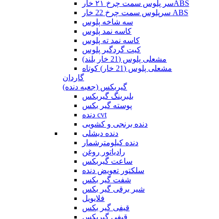
سر پلوس سمت چرخ ۲۱ خارABS
سرپلوس سمت چرخ 22 خار ABS
سه شاخه پلوس
کاسه نمد پلوس
کاسه نمد ته پلوس
کیت گردگیر پلوس
مشعلی پلوس (21 خار بلند)
مشعلی پلوس (21 خار) کوتاه
گاردان
گیربکس (جعبه دنده)
بلبرینگ گیربکس
پوسته گیر بکس
دنده cvt
دنده برنجی و کشویی
دنده دیشلی
دنده کیلومترشمار
رادیاتور روغن
ساعت گیربکس
سلکتور تعویض دنده
شفت گیر بکس
شیر برقی گیر بکس
فلایویل
قیفی گیر بکس
قیفی گیربکس