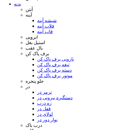
بدنه
آنتن
آینه
شیشه آینه
فلاپ آینه
قاب آینه
ابرویی
استیل بغل
بال عقب
برف پاک کن
بازویی برف پاک کن
تیغه برف پاک کن
دسته برف پاک کن
موتور برف پاک کن
جلو پنجره
در
ترمز در
دستگیره بیرونی در
زه درب
قفل در
لولای در
نوار دور در
درب باک