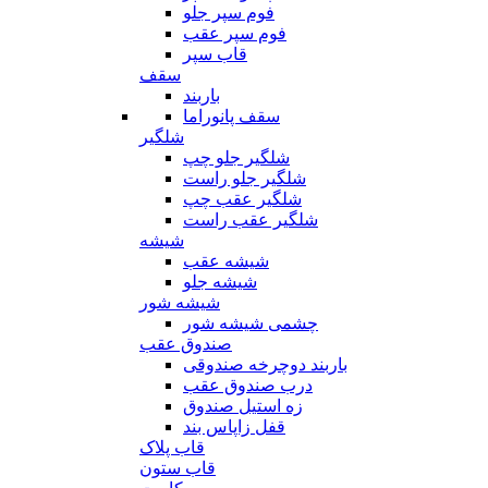
فوم سپر جلو
فوم سپر عقب
قاب سپر
سقف
باربند
سقف پانوراما
شلگیر
شلگیر جلو چپ
شلگیر جلو راست
شلگیر عقب چپ
شلگیر عقب راست
شیشه
شیشه عقب
شیشه جلو
شیشه شور
چشمی شیشه شور
صندوق عقب
باربند دوچرخه صندوقی
درب صندوق عقب
زه استیل صندوق
قفل زاپاس بند
قاب پلاک
قاب ستون