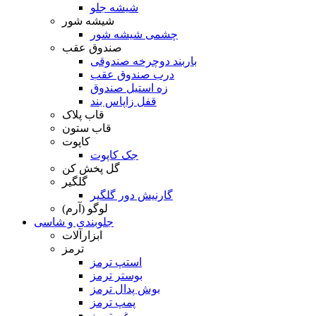
شیشه جلو
شیشه شور
چشمی شیشه شور
صندوق عقب
باربند دوچرخه صندوقی
درب صندوق عقب
زه استیل صندوق
قفل زاپاس بند
قاب پلاک
قاب ستون
کاپوت
جک کاپوت
گل پخش کن
گلگیر
گارنیش دور گلگیر
لوگو (آرم)
جلوبندی و شاسی
ابزارآلات
ترمز
استپ ترمز
بوستر ترمز
بوش پدال ترمز
پمپ ترمز
روغن ترمز