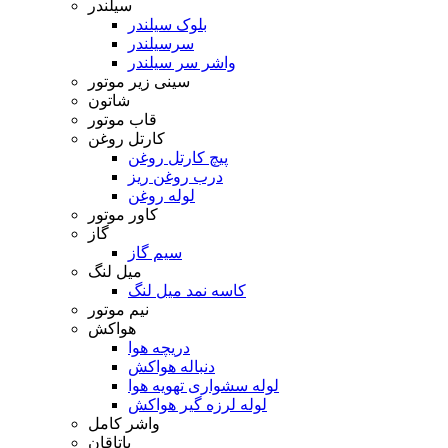
سیلندر
بلوک سیلندر
سرسیلندر
واشر سر سیلندر
سینی زیر موتور
شاتون
قاب موتور
کارتل روغن
پیچ کارتل روغن
درب روغن ریز
لوله روغن
کاور موتور
گاز
سیم گاز
میل لنگ
کاسه نمد میل لنگ
نیم موتور
هواکش
دریچه هوا
دنباله هواکش
لوله سشواری تهویه هوا
لوله لرزه گیر هواکش
واشر کامل
یاتاقان