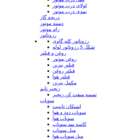
لولای درب موتور
نمدی درب موتور
دریچه گاز
دسته موتور
رام موتور
رزوناتور
رزوناتور کله گاوی
رزوناتور لوله S شکل
روغن و فیلتر
روغن موتور
فیلتر بنزین
فیلتر روغن
فیلتر هوا
مکمل بنزین
زنجیر تایم
تسمه سفت کن زنجیر
سوپاپ
استکان تایپیت
سوپاپ دود و هوا
سوپاپ هوا
کاسه نمد سوپاپ
میل سوپاپ
میل سوپاپ هوا