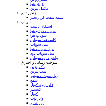
فیلتر هوا
مکمل بنزین
زنجیر تایم
تسمه سفت کن زنجیر
سوپاپ
استکان تایپیت
سوپاپ دود و هوا
سوپاپ هوا
کاسه نمد سوپاپ
میل سوپاپ
میل سوپاپ هوا
میل سوپاپ دود
واشر درب سوپاپ
سوخت رسانی و احتراق
باک بنزین
پمپ بنزین
ریل سوخت موتور
شمع
قاب روی کویل
کنیستر
کویل
وایر بوت
وایر شمع