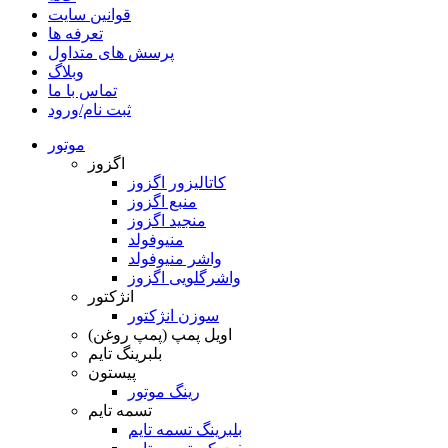
قوانین سایت
تعرفه ها
پرسش های متداول
وبلاگ
تماس با ما
ثبت نام/ورود
موتور
اگزوز
کاتالیزور اگزوز
منبع اگزوز
منجید اگزوز
منیوفولد
واشر منیوفولد
واشرگلویی اگزوز
انژکتور
سوزن انژکتور
اویل پمپ (پمپ روغن)
بلبرینگ تایم
پیستون
رینگ موتور
تسمه تایم
بلبرینگ تسمه تایم