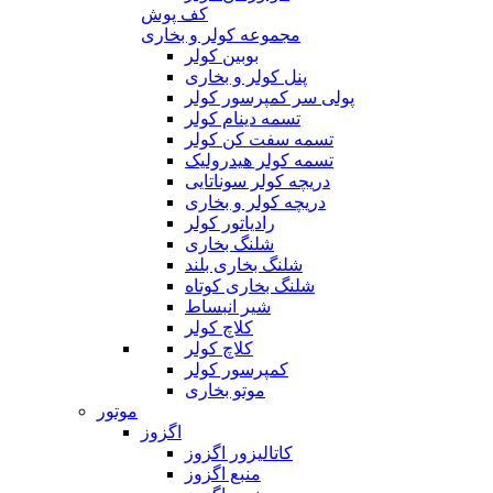
کف پوش
مجموعه کولر و بخاری
بوبین کولر
پنل کولر و بخاری
پولی سر کمپرسور کولر
تسمه دینام کولر
تسمه سفت کن کولر
تسمه کولر هیدرولیک
دریچه کولر سوناتایی
دریچه کولر و بخاری
رادیاتور کولر
شلنگ بخاری
شلنگ بخاری بلند
شلنگ بخاری کوتاه
شیر انبساط
کلاچ کولر
کلاچ کولر
کمپرسور کولر
موتو بخاری
موتور
اگزوز
کاتالیزور اگزوز
منبع اگزوز