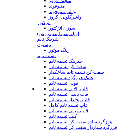
منجید اگزوز
منیوفولد
واشر منیوفولد
واشرگلویی اگزوز
انژکتور
سوزن انژکتور
اویل پمپ (پمپ روغن)
بلبرینگ تایم
پیستون
رینگ موتور
تسمه تایم
بلبرینگ تسمه تایم
سفت کن تسمه تایم
سفت کن تسمه تایم شاخکدار
غلتک هرزگرد تسمه تایم
فولی تسمه تایم
قاب بالایی تسمه تایم
قاب پایینی تسمه تایم
قاب پیج دار تسمه تایم
قاب تسمه تایم کامل
قاب میانی تسمه تایم
کیت تسمه تایم
هرزگرد ساده سفت کن تسمه تایم
هرزگرد شیاردار سفت کن تسمه تایم