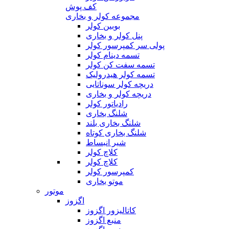
کف پوش
مجموعه کولر و بخاری
بوبین کولر
پنل کولر و بخاری
پولی سر کمپرسور کولر
تسمه دینام کولر
تسمه سفت کن کولر
تسمه کولر هیدرولیک
دریچه کولر سوناتایی
دریچه کولر و بخاری
رادیاتور کولر
شلنگ بخاری
شلنگ بخاری بلند
شلنگ بخاری کوتاه
شیر انبساط
کلاچ کولر
کلاچ کولر
کمپرسور کولر
موتو بخاری
موتور
اگزوز
کاتالیزور اگزوز
منبع اگزوز