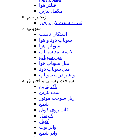
فیلتر هوا
مکمل بنزین
زنجیر تایم
تسمه سفت کن زنجیر
سوپاپ
استکان تایپیت
سوپاپ دود و هوا
سوپاپ هوا
کاسه نمد سوپاپ
میل سوپاپ
میل سوپاپ هوا
میل سوپاپ دود
واشر درب سوپاپ
سوخت رسانی و احتراق
باک بنزین
پمپ بنزین
ریل سوخت موتور
شمع
قاب روی کویل
کنیستر
کویل
وایر بوت
وایر شمع