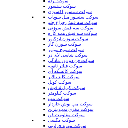
سوکت رله
سوکت سنسور
سوکت سنسور اکسیژن
سوکت سنسور میل سوپاپ
سوکت سه فیش چراغ جلو
سوکت سه فیش سوزنی
سوکت سه فیش همه کاره
سوکت سوزن انژکتور
سوکت سوزن گاز
سوکت سویچ موتور
سوکت شاسی لای در
سوکت فن دو دور مادگی
سوکت فیلتر ثانویه
سوکت کالسکه ای
سوکت کلید بالابر
سوکت کویل
سوکت کویل 4 فیش
سوکت کیلومتر
سوکت مپ
سوکت مپ بوش خاردار
سوکت مغزی پمپ بنزین
سوکت مقاومت فن
سوکت مگسی
سوکت مهره حرارتی