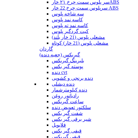
سر پلوس سمت چرخ ۲۱ خارABS
سرپلوس سمت چرخ 22 خار ABS
سه شاخه پلوس
کاسه نمد پلوس
کاسه نمد ته پلوس
کیت گردگیر پلوس
مشعلی پلوس (21 خار بلند)
مشعلی پلوس (21 خار) کوتاه
گاردان
گیربکس (جعبه دنده)
بلبرینگ گیربکس
پوسته گیر بکس
دنده cvt
دنده برنجی و کشویی
دنده دیشلی
دنده کیلومترشمار
رادیاتور روغن
ساعت گیربکس
سلکتور تعویض دنده
شفت گیر بکس
شیر برقی گیر بکس
فلایویل
قیفی گیر بکس
قیفی گیربکس