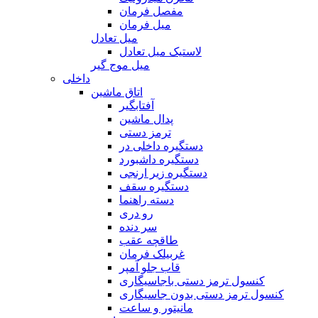
مفصل فرمان
میل فرمان
میل تعادل
لاستیک میل تعادل
میل موج گیر
داخلی
اتاق ماشین
آفتابگیر
پدال ماشین
ترمز دستی
دستگیره داخلی در
دستگیره داشبورد
دستگیره زیر ارنجی
دستگیره سقف
دسته راهنما
رو دری
سر دنده
طاقچه عقب
غربیلک فرمان
قاب جلو آمپر
کنسول ترمز دستی باجاسیگاری
کنسول ترمز دستی بدون جاسیگاری
مانیتور و ساعت