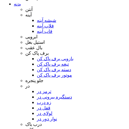
بدنه
آنتن
آینه
شیشه آینه
فلاپ آینه
قاب آینه
ابرویی
استیل بغل
بال عقب
برف پاک کن
بازویی برف پاک کن
تیغه برف پاک کن
دسته برف پاک کن
موتور برف پاک کن
جلو پنجره
در
ترمز در
دستگیره بیرونی در
زه درب
قفل در
لولای در
نوار دور در
درب باک