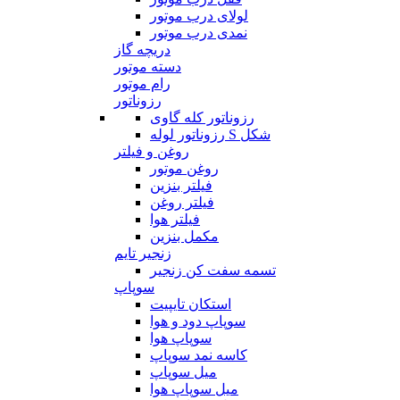
لولای درب موتور
نمدی درب موتور
دریچه گاز
دسته موتور
رام موتور
رزوناتور
رزوناتور کله گاوی
رزوناتور لوله S شکل
روغن و فیلتر
روغن موتور
فیلتر بنزین
فیلتر روغن
فیلتر هوا
مکمل بنزین
زنجیر تایم
تسمه سفت کن زنجیر
سوپاپ
استکان تایپیت
سوپاپ دود و هوا
سوپاپ هوا
کاسه نمد سوپاپ
میل سوپاپ
میل سوپاپ هوا