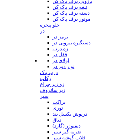
بازویی برف پاک کن
تیغه برف پاک کن
دسته برف پاک کن
موتور برف پاک کن
جلو پنجره
در
ترمز در
دستگیره بیرونی در
زه درب
قفل در
لولای در
نوار دور در
درب باک
رکاب
زه زیر چراغ
زیر سانروف
سپر
براکت
توری
درپوش بکسل بند
دیاق
دیفیوزر (گارد)
ضربه گیر سپر
فلاپ گوشه سپر