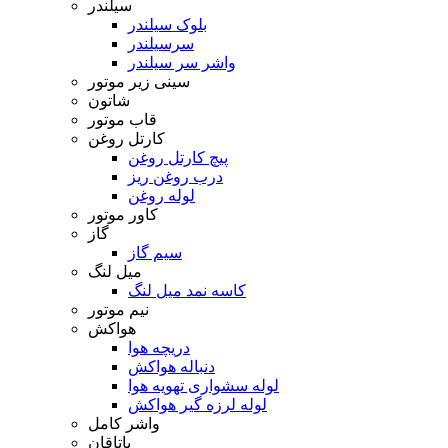
سیلندر
بلوک سیلندر
سرسیلندر
واشر سر سیلندر
سینی زیر موتور
شاتون
قاب موتور
کارتل روغن
پیچ کارتل روغن
درب روغن ریز
لوله روغن
کاور موتور
گاز
سیم گاز
میل لنگ
کاسه نمد میل لنگ
نیم موتور
هواکش
دریچه هوا
دنباله هواکش
لوله سشواری تهویه هوا
لوله لرزه گیر هواکش
واشر کامل
یاتاقان