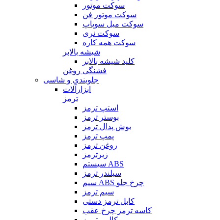
سوکت موتور
سوکت موتور فن
سوکت میل سوپاپ
سوکت نری
سوکت همه کاره
شیشه بالابر
کلید شیشه بالابر
فشنگی روغن
جلوبندی و شاسی
ابزارآلات
ترمز
استپ ترمز
بوستر ترمز
بوش پدال ترمز
پمپ ترمز
روغن ترمز
زیرترمز
سیستم ABS
سیلندر ترمز
سیم ABS چرخ جلو
سیم ترمز
کابل ترمز دستی
کاسه ترمز چرخ عقب
کالیبر ترمز