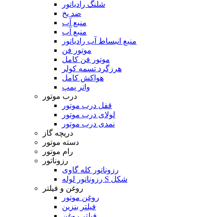
شلنگ رادیاتور
ضد یخ
منبع آب
منبع آب
منبع انبساط آب رادیاتور
موتور فن
موتور فن کامل
هرزگرد تسمه کولر
هواکش کامل
واتر پمپ
درب موتور
قفل درب موتور
لولای درب موتور
نمدی درب موتور
دریچه گاز
دسته موتور
رام موتور
رزوناتور
رزوناتور کله گاوی
رزوناتور لوله S شکل
روغن و فیلتر
روغن موتور
فیلتر بنزین
فیلتر روغن