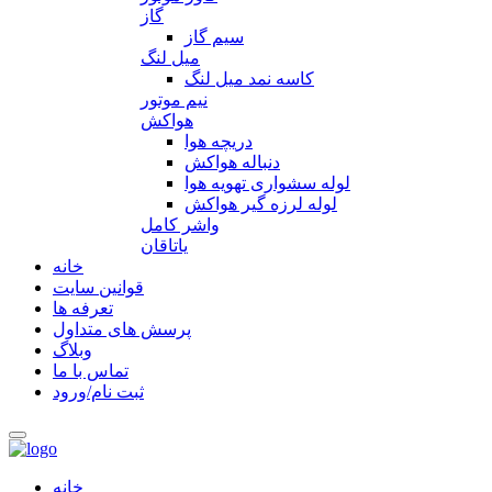
گاز
سیم گاز
میل لنگ
کاسه نمد میل لنگ
نیم موتور
هواکش
دریچه هوا
دنباله هواکش
لوله سشواری تهویه هوا
لوله لرزه گیر هواکش
واشر کامل
یاتاقان
خانه
قوانین سایت
تعرفه ها
پرسش های متداول
وبلاگ
تماس با ما
ثبت نام/ورود
خانه