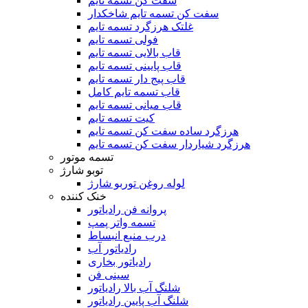
سفت کن تسمه تایم
سفت کن تسمه تایم شاخکدار
غلتک هرزگرد تسمه تایم
فولی تسمه تایم
قاب بالایی تسمه تایم
قاب پایینی تسمه تایم
قاب پیج دار تسمه تایم
قاب تسمه تایم کامل
قاب میانی تسمه تایم
کیت تسمه تایم
هرزگرد ساده سفت کن تسمه تایم
هرزگرد شیاردار سفت کن تسمه تایم
تسمه موتور
توبو شارژ
لوله روغن توربو شارژ
خنک کننده
پروانه فن رادیاتور
تسمه واتر پمپ
درب منبع انبساط
رادیاتور آب
رادیاتور بخاری
سینی فن
شلنگ آب بالا رادیاتور
شلنگ آب پایین رادیاتور