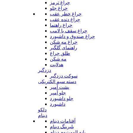
چراغ ترمز
چراغ جلو
چراغ خطر عقب
چراغ دنده عقب
چراغ راهنما
چراغ سقف با لامپ
چراغ صندوق و داشبورد
چراغ مه شکن
راهنمای گلگیر
طلق چراغ
مه شکن
هدلایت
دزدگیر
سوکت دزدگیر
دسته سیم الکتریکی
پشت آمپر
جلو آمپر
جلو داشبورد
داشبورد
دلکو
دینام
آفتامات دینام
بلبرینگ دینام
پایه الومینیوم دینام