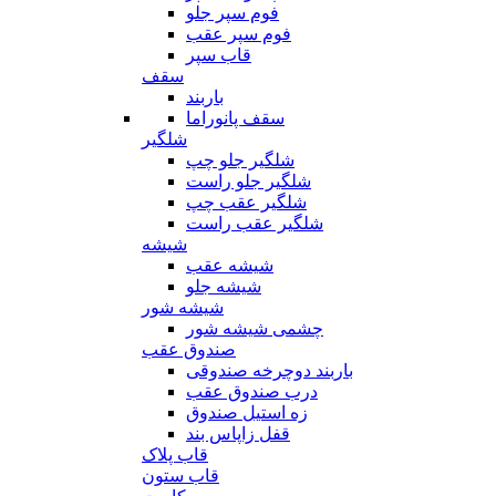
فوم سپر جلو
فوم سپر عقب
قاب سپر
سقف
باربند
سقف پانوراما
شلگیر
شلگیر جلو چپ
شلگیر جلو راست
شلگیر عقب چپ
شلگیر عقب راست
شیشه
شیشه عقب
شیشه جلو
شیشه شور
چشمی شیشه شور
صندوق عقب
باربند دوچرخه صندوقی
درب صندوق عقب
زه استیل صندوق
قفل زاپاس بند
قاب پلاک
قاب ستون