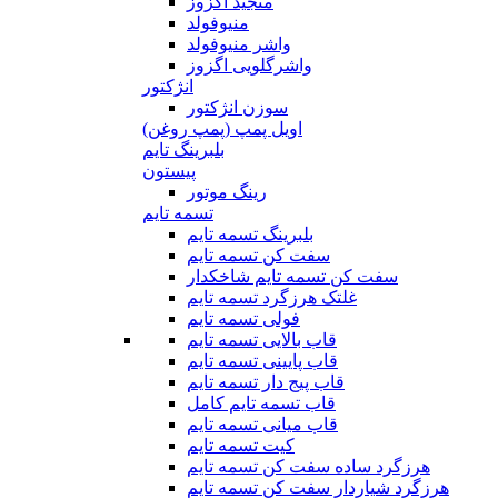
منجید اگزوز
منیوفولد
واشر منیوفولد
واشرگلویی اگزوز
انژکتور
سوزن انژکتور
اویل پمپ (پمپ روغن)
بلبرینگ تایم
پیستون
رینگ موتور
تسمه تایم
بلبرینگ تسمه تایم
سفت کن تسمه تایم
سفت کن تسمه تایم شاخکدار
غلتک هرزگرد تسمه تایم
فولی تسمه تایم
قاب بالایی تسمه تایم
قاب پایینی تسمه تایم
قاب پیج دار تسمه تایم
قاب تسمه تایم کامل
قاب میانی تسمه تایم
کیت تسمه تایم
هرزگرد ساده سفت کن تسمه تایم
هرزگرد شیاردار سفت کن تسمه تایم