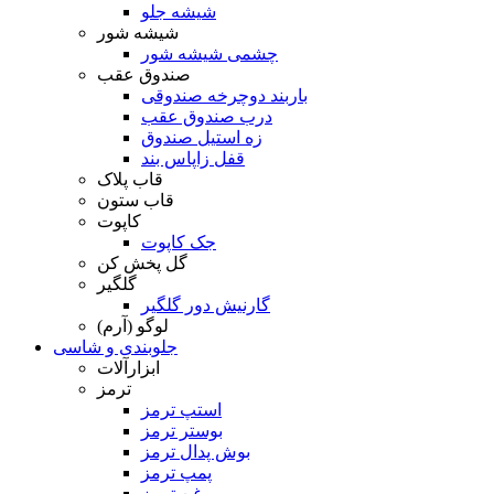
شیشه جلو
شیشه شور
چشمی شیشه شور
صندوق عقب
باربند دوچرخه صندوقی
درب صندوق عقب
زه استیل صندوق
قفل زاپاس بند
قاب پلاک
قاب ستون
کاپوت
جک کاپوت
گل پخش کن
گلگیر
گارنیش دور گلگیر
لوگو (آرم)
جلوبندی و شاسی
ابزارآلات
ترمز
استپ ترمز
بوستر ترمز
بوش پدال ترمز
پمپ ترمز
روغن ترمز