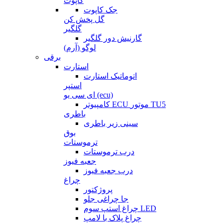
کاپوت
جک کاپوت
گل پخش کن
گلگیر
گارنیش دور گلگیر
لوگو (آرم)
برقی
استارت
اتوماتیک استارت
استپر
ای سی یو (ecu)
کامپیوتر ECU موتور TU5
باطری
سینی زیر باطری
بوق
ترموستات
درب ترموستات
جعبه فیوز
درب جعبه فیوز
چراغ
پروژکتور
جا چراغی جلو
چراغ استپ سوم LED
چراغ پلاک با لامپ