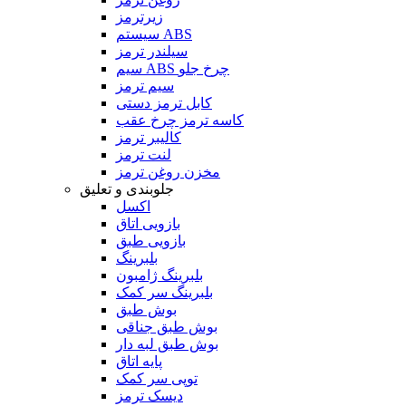
زیرترمز
سیستم ABS
سیلندر ترمز
سیم ABS چرخ جلو
سیم ترمز
کابل ترمز دستی
کاسه ترمز چرخ عقب
کالیبر ترمز
لنت ترمز
مخزن روغن ترمز
جلوبندی و تعلیق
اکسل
بازویی اتاق
بازویی طبق
بلبرینگ
بلبرینگ ژامبون
بلبرینگ سر کمک
بوش طبق
بوش طبق جناقی
بوش طبق لبه دار
پایه اتاق
توپی سر کمک
دیسک ترمز