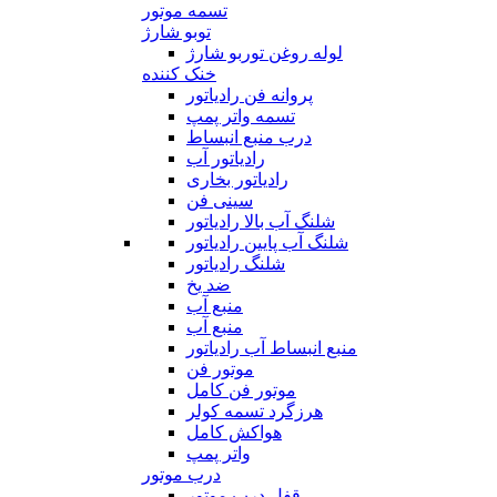
تسمه موتور
توبو شارژ
لوله روغن توربو شارژ
خنک کننده
پروانه فن رادیاتور
تسمه واتر پمپ
درب منبع انبساط
رادیاتور آب
رادیاتور بخاری
سینی فن
شلنگ آب بالا رادیاتور
شلنگ آب پایین رادیاتور
شلنگ رادیاتور
ضد یخ
منبع آب
منبع آب
منبع انبساط آب رادیاتور
موتور فن
موتور فن کامل
هرزگرد تسمه کولر
هواکش کامل
واتر پمپ
درب موتور
قفل درب موتور