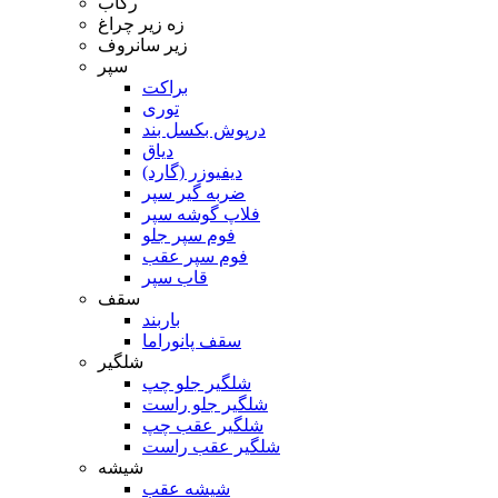
رکاب
زه زیر چراغ
زیر سانروف
سپر
براکت
توری
درپوش بکسل بند
دیاق
دیفیوزر (گارد)
ضربه گیر سپر
فلاپ گوشه سپر
فوم سپر جلو
فوم سپر عقب
قاب سپر
سقف
باربند
سقف پانوراما
شلگیر
شلگیر جلو چپ
شلگیر جلو راست
شلگیر عقب چپ
شلگیر عقب راست
شیشه
شیشه عقب