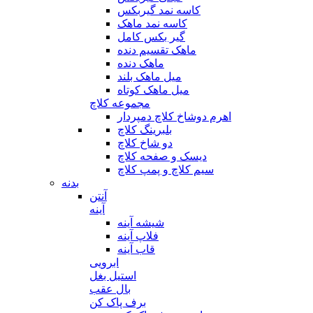
کاسه نمد گیربکس
کاسه نمد ماهک
گیر بکس کامل
ماهک تقسیم دنده
ماهک دنده
میل ماهک بلند
میل ماهک کوتاه
مجموعه کلاچ
اهرم دوشاخ کلاچ دمپردار
بلبرینگ کلاچ
دو شاخ کلاچ
دیسک و صفحه کلاچ
سیم کلاچ و پمپ کلاچ
بدنه
آنتن
آینه
شیشه آینه
فلاپ آینه
قاب آینه
ابرویی
استیل بغل
بال عقب
برف پاک کن