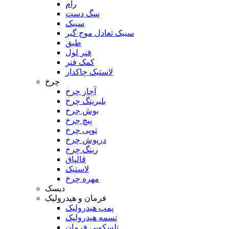
رام
سگ دست
سیبک
سیبک تعادل موج گیر
طبق
فنر لول
کمک فنر
لاستیک چاکدار
چرخ
آچار چرخ
بلبرینگ چرخ
بوش چرخ
پیچ چرخ
توپی چرخ
درپوش چرخ
رینگ چرخ
قالپاق
لاستیک
مهره چرخ
دیسک
فرمان و هیدرولیک
پمپ هیدرولیک
تسمه هیدرولیک
تلسکوپی فرمان