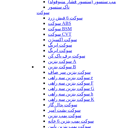
مپ سنسور (سنسور فشار منیوفولد)
ناک سنسور
سوکت
سوکت 6 فیش زرد
سوکت ABS
سوکت BSM
سوکت CVT
سوکت اکسیژن
سوکت ایربگ
سوکت ایربگ
سوکت برف پاک کن
سوکت بنزین A
سوکت بنزین B
سوکت بنزین سر صاف
سوکت بنزین سه راهی e
سوکت بنزین سه راهی F
سوکت بنزین سه راهی G
سوکت بنزین سه راهی h
سوکت بنزین سه راهی K
سوکت پدال گاز
سوکت پشت آمپر
سوکت پمپ بنزین
سوکت پمپ بنزین 6 خانه
سوکت پمپ بنزین پایین