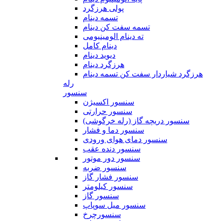
پولی هرزگرد
تسمه دینام
تسمه سفت کن دینام
ته دینام الومینیومی
دینام کامل
دیوید دینام
هرزگرد دینام
هرزگرد شیاردار سفت کن تسمه دینام
رله
سنسور
سنسور اکسیژن
سنسور حرارتی
سنسور دریچه گاز (رله خرگوشی)
سنسور دما و فشار
سنسور دمای هوای ورودی
سنسور دنده عقب
سنسور دور موتور
سنسور ضربه
سنسور فشار گاز
سنسور کیلومتر
سنسور گاز
سنسور میل سوپاپ
سنسورچرخ