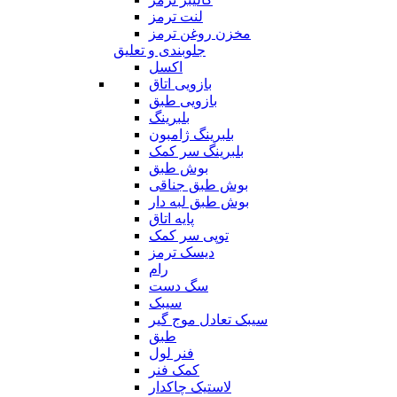
لنت ترمز
مخزن روغن ترمز
جلوبندی و تعلیق
اکسل
بازویی اتاق
بازویی طبق
بلبرینگ
بلبرینگ ژامبون
بلبرینگ سر کمک
بوش طبق
بوش طبق جناقی
بوش طبق لبه دار
پایه اتاق
توپی سر کمک
دیسک ترمز
رام
سگ دست
سیبک
سیبک تعادل موج گیر
طبق
فنر لول
کمک فنر
لاستیک چاکدار