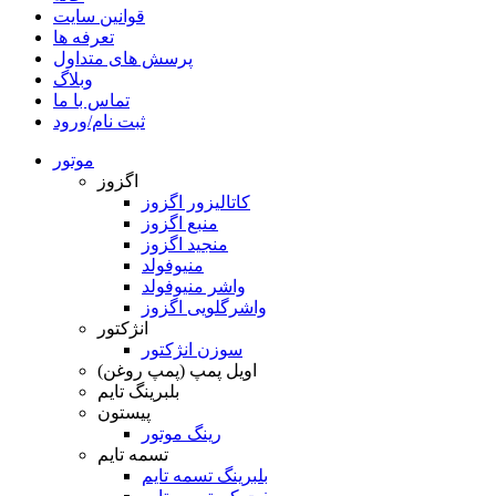
قوانین سایت
تعرفه ها
پرسش های متداول
وبلاگ
تماس با ما
ثبت نام/ورود
موتور
اگزوز
کاتالیزور اگزوز
منبع اگزوز
منجید اگزوز
منیوفولد
واشر منیوفولد
واشرگلویی اگزوز
انژکتور
سوزن انژکتور
اویل پمپ (پمپ روغن)
بلبرینگ تایم
پیستون
رینگ موتور
تسمه تایم
بلبرینگ تسمه تایم