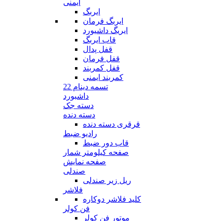
ایمنی
ایربگ
ایربگ فرمان
ایریگ داشیورد
قاب ایربگ
قفل پدال
قفل فرمان
قفل کمربند
کمربند ایمنی
تسمه دینام 22
داشبورد
دسته جک
دسته دنده
قرقری دسته دنده
رادیو ضبط
قاب دور ضبط
صفحه کیلومتر شمار
صفحه نمایش
صندلی
ریل زیر صندلی
فلاشر
کلید فلاشر دوکاره
فن کولر
موتور فن کولر