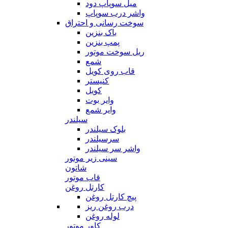
میل سوپاپ دود
واشر درب سوپاپ
سوخت رسانی و احتراق
باک بنزین
پمپ بنزین
ریل سوخت موتور
شمع
قاب روی کویل
کنیستر
کویل
وایر بوت
وایر شمع
سیلندر
بلوک سیلندر
سرسیلندر
واشر سر سیلندر
سینی زیر موتور
شاتون
قاب موتور
کارتل روغن
پیچ کارتل روغن
درب روغن ریز
لوله روغن
کاور موتور