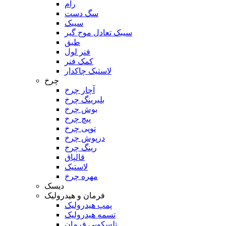
رام
سگ دست
سیبک
سیبک تعادل موج گیر
طبق
فنر لول
کمک فنر
لاستیک چاکدار
چرخ
آچار چرخ
بلبرینگ چرخ
بوش چرخ
پیچ چرخ
توپی چرخ
درپوش چرخ
رینگ چرخ
قالپاق
لاستیک
مهره چرخ
دیسک
فرمان و هیدرولیک
پمپ هیدرولیک
تسمه هیدرولیک
تلسکوپی فرمان