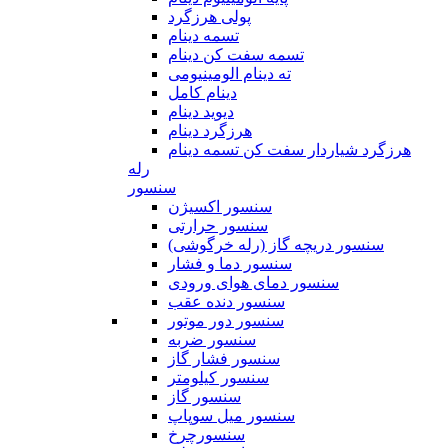
پولی هرزگرد
تسمه دینام
تسمه سفت کن دینام
ته دینام الومینیومی
دینام کامل
دیوید دینام
هرزگرد دینام
هرزگرد شیاردار سفت کن تسمه دینام
رله
سنسور
سنسور اکسیژن
سنسور حرارتی
سنسور دریچه گاز (رله خرگوشی)
سنسور دما و فشار
سنسور دمای هوای ورودی
سنسور دنده عقب
سنسور دور موتور
سنسور ضربه
سنسور فشار گاز
سنسور کیلومتر
سنسور گاز
سنسور میل سوپاپ
سنسورچرخ