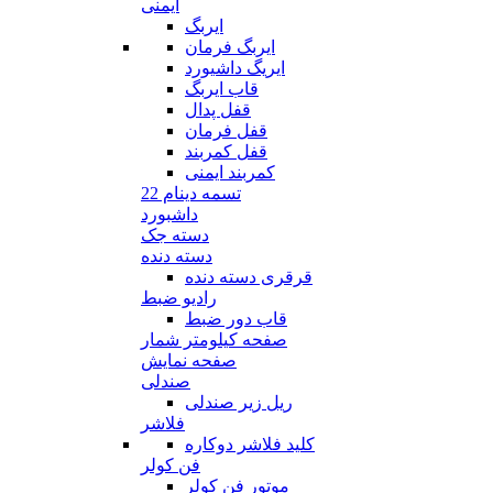
ایمنی
ایربگ
ایربگ فرمان
ایریگ داشیورد
قاب ایربگ
قفل پدال
قفل فرمان
قفل کمربند
کمربند ایمنی
تسمه دینام 22
داشبورد
دسته جک
دسته دنده
قرقری دسته دنده
رادیو ضبط
قاب دور ضبط
صفحه کیلومتر شمار
صفحه نمایش
صندلی
ریل زیر صندلی
فلاشر
کلید فلاشر دوکاره
فن کولر
موتور فن کولر