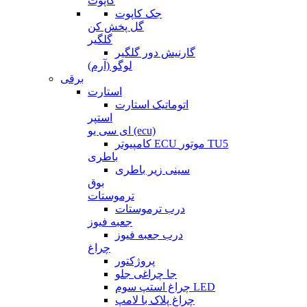
کاپوت
جک کاپوت
گل پخش کن
گلگیر
گارنیش دور گلگیر
لوگو (آرم)
برقی
استارت
اتوماتیک استارت
استپر
ای سی یو (ecu)
کامپیوتر ECU موتور TU5
باطری
سینی زیر باطری
بوق
ترموستات
درب ترموستات
جعبه فیوز
درب جعبه فیوز
چراغ
پروژکتور
جا چراغی جلو
چراغ استپ سوم LED
چراغ پلاک با لامپ