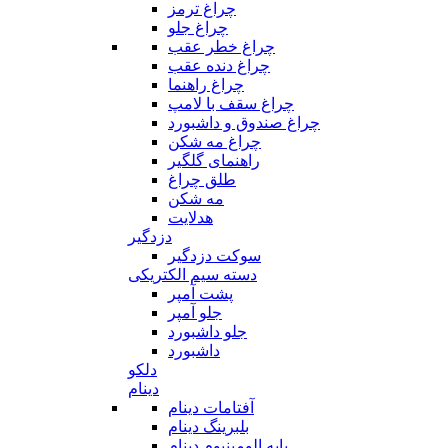
چراغ ترمز
چراغ جلو
چراغ خطر عقب
چراغ دنده عقب
چراغ راهنما
چراغ سقف با لامپ
چراغ صندوق و داشبورد
چراغ مه شکن
راهنمای گلگیر
طلق چراغ
مه شکن
هدلایت
دزدگیر
سوکت دزدگیر
دسته سیم الکتریکی
پشت آمپر
جلو آمپر
جلو داشبورد
داشبورد
دلکو
دینام
آفتامات دینام
بلبرینگ دینام
پایه الومینیوم دینام