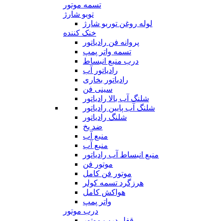
تسمه موتور
توبو شارژ
لوله روغن توربو شارژ
خنک کننده
پروانه فن رادیاتور
تسمه واتر پمپ
درب منبع انبساط
رادیاتور آب
رادیاتور بخاری
سینی فن
شلنگ آب بالا رادیاتور
شلنگ آب پایین رادیاتور
شلنگ رادیاتور
ضد یخ
منبع آب
منبع آب
منبع انبساط آب رادیاتور
موتور فن
موتور فن کامل
هرزگرد تسمه کولر
هواکش کامل
واتر پمپ
درب موتور
قفل درب موتور