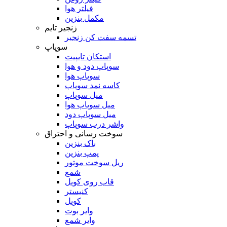
فیلتر هوا
مکمل بنزین
زنجیر تایم
تسمه سفت کن زنجیر
سوپاپ
استکان تایپیت
سوپاپ دود و هوا
سوپاپ هوا
کاسه نمد سوپاپ
میل سوپاپ
میل سوپاپ هوا
میل سوپاپ دود
واشر درب سوپاپ
سوخت رسانی و احتراق
باک بنزین
پمپ بنزین
ریل سوخت موتور
شمع
قاب روی کویل
کنیستر
کویل
وایر بوت
وایر شمع