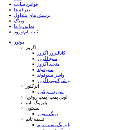
قوانین سایت
تعرفه ها
پرسش های متداول
وبلاگ
تماس با ما
ثبت نام/ورود
موتور
اگزوز
کاتالیزور اگزوز
منبع اگزوز
منجید اگزوز
منیوفولد
واشر منیوفولد
واشرگلویی اگزوز
انژکتور
سوزن انژکتور
اویل پمپ (پمپ روغن)
بلبرینگ تایم
پیستون
رینگ موتور
تسمه تایم
بلبرینگ تسمه تایم