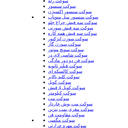
سوکت رله
سوکت سنسور
سوکت سنسور اکسیژن
سوکت سنسور میل سوپاپ
سوکت سه فیش چراغ جلو
سوکت سه فیش سوزنی
سوکت سه فیش همه کاره
سوکت سوزن انژکتور
سوکت سوزن گاز
سوکت سویچ موتور
سوکت شاسی لای در
سوکت فن دو دور مادگی
سوکت فیلتر ثانویه
سوکت کالسکه ای
سوکت کلید بالابر
سوکت کویل
سوکت کویل 4 فیش
سوکت کیلومتر
سوکت مپ
سوکت مپ بوش خاردار
سوکت مغزی پمپ بنزین
سوکت مقاومت فن
سوکت مگسی
سوکت مهره حرارتی