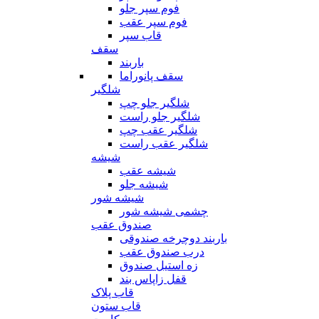
فوم سپر جلو
فوم سپر عقب
قاب سپر
سقف
باربند
سقف پانوراما
شلگیر
شلگیر جلو چپ
شلگیر جلو راست
شلگیر عقب چپ
شلگیر عقب راست
شیشه
شیشه عقب
شیشه جلو
شیشه شور
چشمی شیشه شور
صندوق عقب
باربند دوچرخه صندوقی
درب صندوق عقب
زه استیل صندوق
قفل زاپاس بند
قاب پلاک
قاب ستون