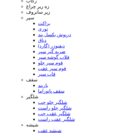
رکاب
زه زیر چراغ
زیر سانروف
سپر
براکت
توری
درپوش بکسل بند
دیاق
دیفیوزر (گارد)
ضربه گیر سپر
فلاپ گوشه سپر
فوم سپر جلو
فوم سپر عقب
قاب سپر
سقف
باربند
سقف پانوراما
شلگیر
شلگیر جلو چپ
شلگیر جلو راست
شلگیر عقب چپ
شلگیر عقب راست
شیشه
شیشه عقب