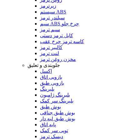
زیرترمز
سیستم ABS
سیلندر ترمز
سیم ABS چرخ جلو
سیم ترمز
کابل ترمز دستی
کاسه ترمز چرخ عقب
کالیبر ترمز
لنت ترمز
مخزن روغن ترمز
جلوبندی و تعلیق
اکسل
بازویی اتاق
بازویی طبق
بلبرینگ
بلبرینگ ژامبون
بلبرینگ سر کمک
بوش طبق
بوش طبق جناقی
بوش طبق لبه دار
پایه اتاق
توپی سر کمک
دیسک ترمز