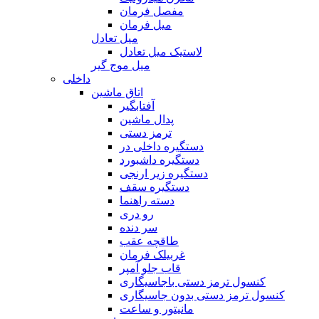
مفصل فرمان
میل فرمان
میل تعادل
لاستیک میل تعادل
میل موج گیر
داخلی
اتاق ماشین
آفتابگیر
پدال ماشین
ترمز دستی
دستگیره داخلی در
دستگیره داشبورد
دستگیره زیر ارنجی
دستگیره سقف
دسته راهنما
رو دری
سر دنده
طاقچه عقب
غربیلک فرمان
قاب جلو آمپر
کنسول ترمز دستی باجاسیگاری
کنسول ترمز دستی بدون جاسیگاری
مانیتور و ساعت