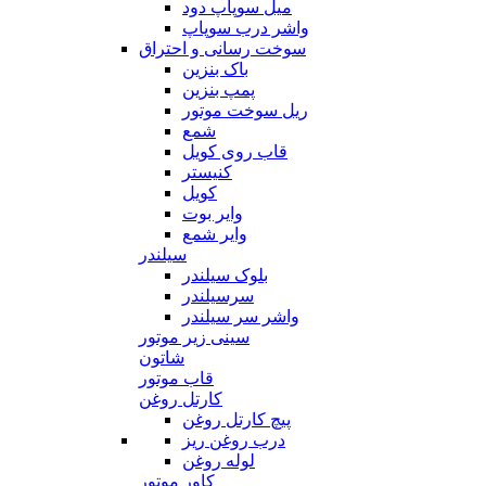
میل سوپاپ دود
واشر درب سوپاپ
سوخت رسانی و احتراق
باک بنزین
پمپ بنزین
ریل سوخت موتور
شمع
قاب روی کویل
کنیستر
کویل
وایر بوت
وایر شمع
سیلندر
بلوک سیلندر
سرسیلندر
واشر سر سیلندر
سینی زیر موتور
شاتون
قاب موتور
کارتل روغن
پیچ کارتل روغن
درب روغن ریز
لوله روغن
کاور موتور