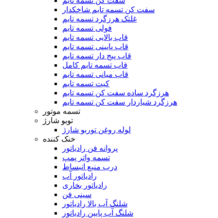
سفت کن تسمه تایم
سفت کن تسمه تایم شاخکدار
غلتک هرزگرد تسمه تایم
فولی تسمه تایم
قاب بالایی تسمه تایم
قاب پایینی تسمه تایم
قاب پیج دار تسمه تایم
قاب تسمه تایم کامل
قاب میانی تسمه تایم
کیت تسمه تایم
هرزگرد ساده سفت کن تسمه تایم
هرزگرد شیاردار سفت کن تسمه تایم
تسمه موتور
توبو شارژ
لوله روغن توربو شارژ
خنک کننده
پروانه فن رادیاتور
تسمه واتر پمپ
درب منبع انبساط
رادیاتور آب
رادیاتور بخاری
سینی فن
شلنگ آب بالا رادیاتور
شلنگ آب پایین رادیاتور