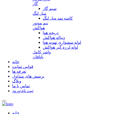
گاز
سیم گاز
میل لنگ
کاسه نمد میل لنگ
نیم موتور
هواکش
دریچه هوا
دنباله هواکش
لوله سشواری تهویه هوا
لوله لرزه گیر هواکش
واشر کامل
یاتاقان
خانه
قوانین سایت
تعرفه ها
پرسش های متداول
وبلاگ
تماس با ما
ثبت نام/ورود
خانه