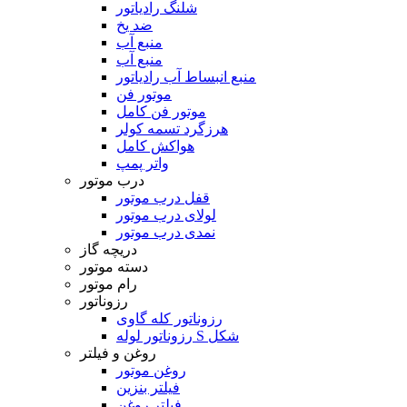
شلنگ رادیاتور
ضد یخ
منبع آب
منبع آب
منبع انبساط آب رادیاتور
موتور فن
موتور فن کامل
هرزگرد تسمه کولر
هواکش کامل
واتر پمپ
درب موتور
قفل درب موتور
لولای درب موتور
نمدی درب موتور
دریچه گاز
دسته موتور
رام موتور
رزوناتور
رزوناتور کله گاوی
رزوناتور لوله S شکل
روغن و فیلتر
روغن موتور
فیلتر بنزین
فیلتر روغن