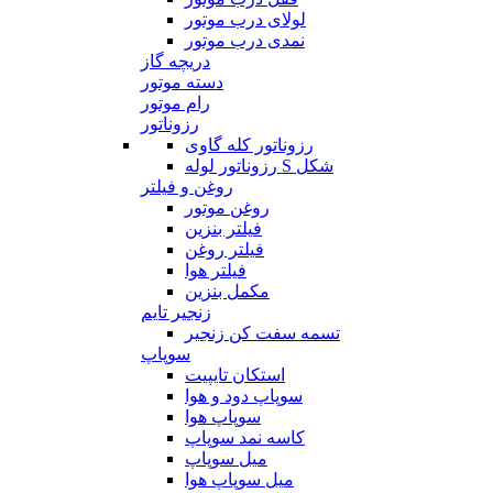
لولای درب موتور
نمدی درب موتور
دریچه گاز
دسته موتور
رام موتور
رزوناتور
رزوناتور کله گاوی
رزوناتور لوله S شکل
روغن و فیلتر
روغن موتور
فیلتر بنزین
فیلتر روغن
فیلتر هوا
مکمل بنزین
زنجیر تایم
تسمه سفت کن زنجیر
سوپاپ
استکان تایپیت
سوپاپ دود و هوا
سوپاپ هوا
کاسه نمد سوپاپ
میل سوپاپ
میل سوپاپ هوا