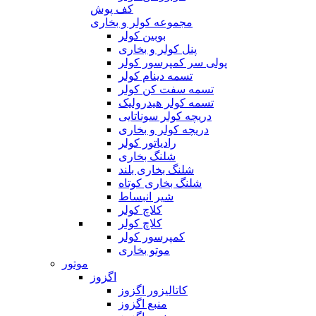
کف پوش
مجموعه کولر و بخاری
بوبین کولر
پنل کولر و بخاری
پولی سر کمپرسور کولر
تسمه دینام کولر
تسمه سفت کن کولر
تسمه کولر هیدرولیک
دریچه کولر سوناتایی
دریچه کولر و بخاری
رادیاتور کولر
شلنگ بخاری
شلنگ بخاری بلند
شلنگ بخاری کوتاه
شیر انبساط
کلاچ کولر
کلاچ کولر
کمپرسور کولر
موتو بخاری
موتور
اگزوز
کاتالیزور اگزوز
منبع اگزوز