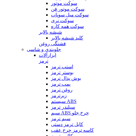
سوکت موتور
سوکت موتور فن
سوکت میل سوپاپ
سوکت نری
سوکت همه کاره
شیشه بالابر
کلید شیشه بالابر
فشنگی روغن
جلوبندی و شاسی
ابزارآلات
ترمز
استپ ترمز
بوستر ترمز
بوش پدال ترمز
پمپ ترمز
روغن ترمز
زیرترمز
سیستم ABS
سیلندر ترمز
سیم ABS چرخ جلو
سیم ترمز
کابل ترمز دستی
کاسه ترمز چرخ عقب
کالیبر ترمز