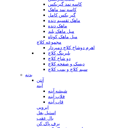
کاسه نمد گیربکس
کاسه نمد ماهک
گیر بکس کامل
ماهک تقسیم دنده
ماهک دنده
میل ماهک بلند
میل ماهک کوتاه
مجموعه کلاچ
اهرم دوشاخ کلاچ دمپردار
بلبرینگ کلاچ
دو شاخ کلاچ
دیسک و صفحه کلاچ
سیم کلاچ و پمپ کلاچ
بدنه
آنتن
آینه
شیشه آینه
فلاپ آینه
قاب آینه
ابرویی
استیل بغل
بال عقب
برف پاک کن