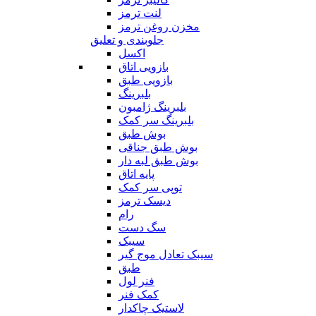
لنت ترمز
مخزن روغن ترمز
جلوبندی و تعلیق
اکسل
بازویی اتاق
بازویی طبق
بلبرینگ
بلبرینگ ژامبون
بلبرینگ سر کمک
بوش طبق
بوش طبق جناقی
بوش طبق لبه دار
پایه اتاق
توپی سر کمک
دیسک ترمز
رام
سگ دست
سیبک
سیبک تعادل موج گیر
طبق
فنر لول
کمک فنر
لاستیک چاکدار