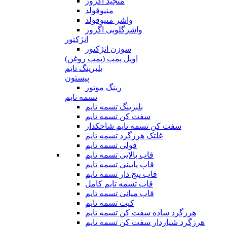
منجید اگزوز
منیوفولد
واشر منیوفولد
واشرگلویی اگزوز
انژکتور
سوزن انژکتور
اویل پمپ (پمپ روغن)
بلبرینگ تایم
پیستون
رینگ موتور
تسمه تایم
بلبرینگ تسمه تایم
سفت کن تسمه تایم
سفت کن تسمه تایم شاخکدار
غلتک هرزگرد تسمه تایم
فولی تسمه تایم
قاب بالایی تسمه تایم
قاب پایینی تسمه تایم
قاب پیج دار تسمه تایم
قاب تسمه تایم کامل
قاب میانی تسمه تایم
کیت تسمه تایم
هرزگرد ساده سفت کن تسمه تایم
هرزگرد شیاردار سفت کن تسمه تایم