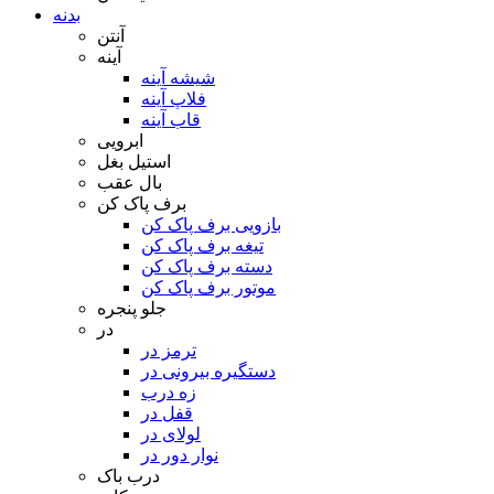
بدنه
آنتن
آینه
شیشه آینه
فلاپ آینه
قاب آینه
ابرویی
استیل بغل
بال عقب
برف پاک کن
بازویی برف پاک کن
تیغه برف پاک کن
دسته برف پاک کن
موتور برف پاک کن
جلو پنجره
در
ترمز در
دستگیره بیرونی در
زه درب
قفل در
لولای در
نوار دور در
درب باک