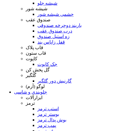
شیشه جلو
شیشه شور
چشمی شیشه شور
صندوق عقب
باربند دوچرخه صندوقی
درب صندوق عقب
زه استیل صندوق
قفل زاپاس بند
قاب پلاک
قاب ستون
کاپوت
جک کاپوت
گل پخش کن
گلگیر
گارنیش دور گلگیر
لوگو (آرم)
جلوبندی و شاسی
ابزارآلات
ترمز
استپ ترمز
بوستر ترمز
بوش پدال ترمز
پمپ ترمز
روغن ترمز