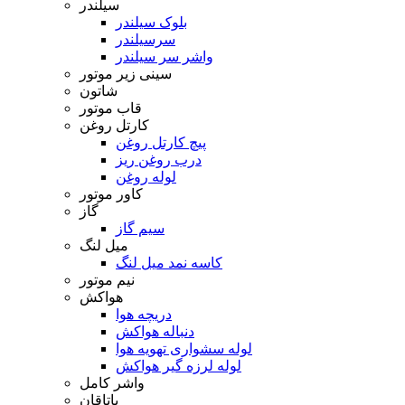
سیلندر
بلوک سیلندر
سرسیلندر
واشر سر سیلندر
سینی زیر موتور
شاتون
قاب موتور
کارتل روغن
پیچ کارتل روغن
درب روغن ریز
لوله روغن
کاور موتور
گاز
سیم گاز
میل لنگ
کاسه نمد میل لنگ
نیم موتور
هواکش
دریچه هوا
دنباله هواکش
لوله سشواری تهویه هوا
لوله لرزه گیر هواکش
واشر کامل
یاتاقان