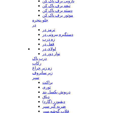
بازویی برف پاک کن
تیغه برف پاک کن
دسته برف پاک کن
موتور برف پاک کن
جلو پنجره
در
ترمز در
دستگیره بیرونی در
زه درب
قفل در
لولای در
نوار دور در
درب باک
رکاب
زه زیر چراغ
زیر سانروف
سپر
براکت
توری
درپوش بکسل بند
دیاق
دیفیوزر (گارد)
ضربه گیر سپر
فلاپ گوشه سپر