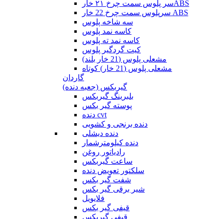
سر پلوس سمت چرخ ۲۱ خارABS
سرپلوس سمت چرخ 22 خار ABS
سه شاخه پلوس
کاسه نمد پلوس
کاسه نمد ته پلوس
کیت گردگیر پلوس
مشعلی پلوس (21 خار بلند)
مشعلی پلوس (21 خار) کوتاه
گاردان
گیربکس (جعبه دنده)
بلبرینگ گیربکس
پوسته گیر بکس
دنده cvt
دنده برنجی و کشویی
دنده دیشلی
دنده کیلومترشمار
رادیاتور روغن
ساعت گیربکس
سلکتور تعویض دنده
شفت گیر بکس
شیر برقی گیر بکس
فلایویل
قیفی گیر بکس
قیفی گیربکس