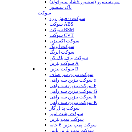
مپ سنسور (سنسور فشار منیوفولد)
ناک سنسور
سوکت
سوکت 6 فیش زرد
سوکت ABS
سوکت BSM
سوکت CVT
سوکت اکسیژن
سوکت ایربگ
سوکت ایربگ
سوکت برف پاک کن
سوکت بنزین A
سوکت بنزین B
سوکت بنزین سر صاف
سوکت بنزین سه راهی e
سوکت بنزین سه راهی F
سوکت بنزین سه راهی G
سوکت بنزین سه راهی h
سوکت بنزین سه راهی K
سوکت پدال گاز
سوکت پشت آمپر
سوکت پمپ بنزین
سوکت پمپ بنزین 6 خانه
سوکت پمپ بنزین پایین