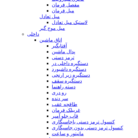
مفصل فرمان
میل فرمان
میل تعادل
لاستیک میل تعادل
میل موج گیر
داخلی
اتاق ماشین
آفتابگیر
پدال ماشین
ترمز دستی
دستگیره داخلی در
دستگیره داشبورد
دستگیره زیر ارنجی
دستگیره سقف
دسته راهنما
رو دری
سر دنده
طاقچه عقب
غربیلک فرمان
قاب جلو آمپر
کنسول ترمز دستی باجاسیگاری
کنسول ترمز دستی بدون جاسیگاری
مانیتور و ساعت