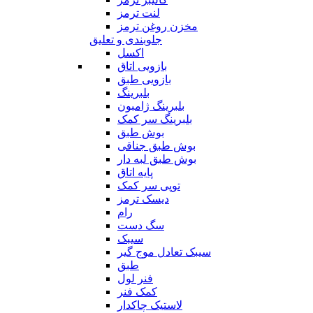
لنت ترمز
مخزن روغن ترمز
جلوبندی و تعلیق
اکسل
بازویی اتاق
بازویی طبق
بلبرینگ
بلبرینگ ژامبون
بلبرینگ سر کمک
بوش طبق
بوش طبق جناقی
بوش طبق لبه دار
پایه اتاق
توپی سر کمک
دیسک ترمز
رام
سگ دست
سیبک
سیبک تعادل موج گیر
طبق
فنر لول
کمک فنر
لاستیک چاکدار