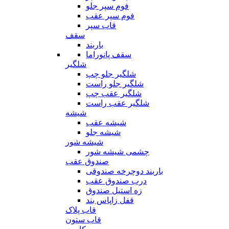
فوم سپر جلو
فوم سپر عقب
قاب سپر
سقف
باربند
سقف پانوراما
شلگیر
شلگیر جلو چپ
شلگیر جلو راست
شلگیر عقب چپ
شلگیر عقب راست
شیشه
شیشه عقب
شیشه جلو
شیشه شور
چشمی شیشه شور
صندوق عقب
باربند دوچرخه صندوقی
درب صندوق عقب
زه استیل صندوق
قفل زاپاس بند
قاب پلاک
قاب ستون