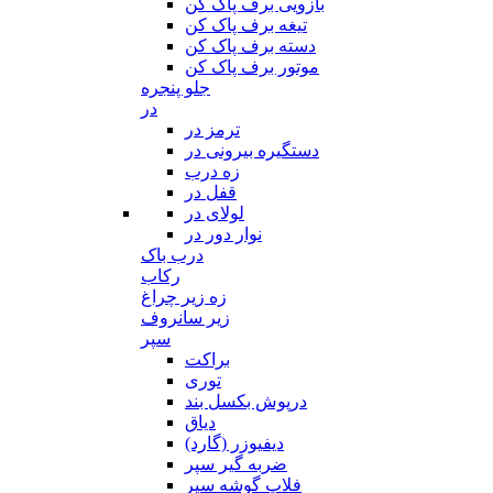
بازویی برف پاک کن
تیغه برف پاک کن
دسته برف پاک کن
موتور برف پاک کن
جلو پنجره
در
ترمز در
دستگیره بیرونی در
زه درب
قفل در
لولای در
نوار دور در
درب باک
رکاب
زه زیر چراغ
زیر سانروف
سپر
براکت
توری
درپوش بکسل بند
دیاق
دیفیوزر (گارد)
ضربه گیر سپر
فلاپ گوشه سپر