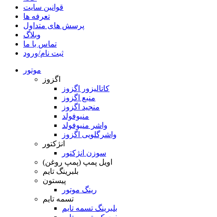
قوانین سایت
تعرفه ها
پرسش های متداول
وبلاگ
تماس با ما
ثبت نام/ورود
موتور
اگزوز
کاتالیزور اگزوز
منبع اگزوز
منجید اگزوز
منیوفولد
واشر منیوفولد
واشرگلویی اگزوز
انژکتور
سوزن انژکتور
اویل پمپ (پمپ روغن)
بلبرینگ تایم
پیستون
رینگ موتور
تسمه تایم
بلبرینگ تسمه تایم