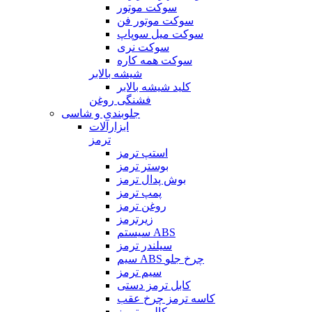
سوکت موتور
سوکت موتور فن
سوکت میل سوپاپ
سوکت نری
سوکت همه کاره
شیشه بالابر
کلید شیشه بالابر
فشنگی روغن
جلوبندی و شاسی
ابزارآلات
ترمز
استپ ترمز
بوستر ترمز
بوش پدال ترمز
پمپ ترمز
روغن ترمز
زیرترمز
سیستم ABS
سیلندر ترمز
سیم ABS چرخ جلو
سیم ترمز
کابل ترمز دستی
کاسه ترمز چرخ عقب
کالیبر ترمز