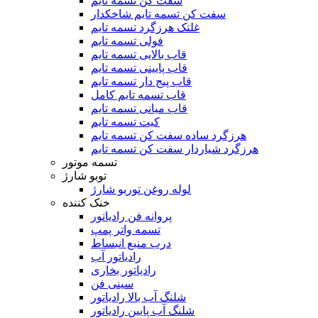
سفت کن تسمه تایم
سفت کن تسمه تایم شاخکدار
غلتک هرزگرد تسمه تایم
فولی تسمه تایم
قاب بالایی تسمه تایم
قاب پایینی تسمه تایم
قاب پیج دار تسمه تایم
قاب تسمه تایم کامل
قاب میانی تسمه تایم
کیت تسمه تایم
هرزگرد ساده سفت کن تسمه تایم
هرزگرد شیاردار سفت کن تسمه تایم
تسمه موتور
توبو شارژ
لوله روغن توربو شارژ
خنک کننده
پروانه فن رادیاتور
تسمه واتر پمپ
درب منبع انبساط
رادیاتور آب
رادیاتور بخاری
سینی فن
شلنگ آب بالا رادیاتور
شلنگ آب پایین رادیاتور