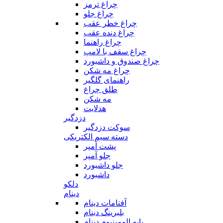
چراغ ترمز
چراغ جلو
چراغ خطر عقب
چراغ دنده عقب
چراغ راهنما
چراغ سقف با لامپ
چراغ صندوق و داشبورد
چراغ مه شکن
راهنمای گلگیر
طلق چراغ
مه شکن
هدلایت
دزدگیر
سوکت دزدگیر
دسته سیم الکتریکی
پشت آمپر
جلو آمپر
جلو داشبورد
داشبورد
دلکو
دینام
آفتامات دینام
بلبرینگ دینام
پایه الومینیوم دینام