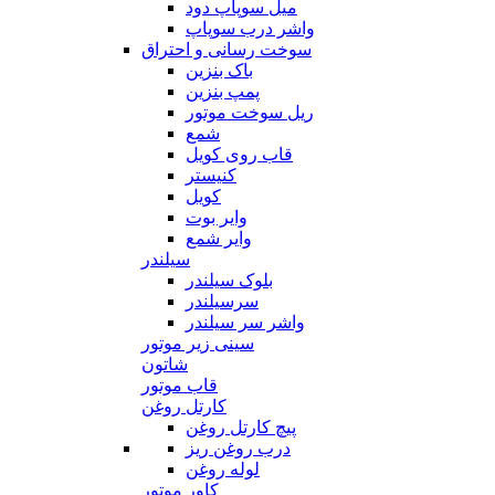
میل سوپاپ دود
واشر درب سوپاپ
سوخت رسانی و احتراق
باک بنزین
پمپ بنزین
ریل سوخت موتور
شمع
قاب روی کویل
کنیستر
کویل
وایر بوت
وایر شمع
سیلندر
بلوک سیلندر
سرسیلندر
واشر سر سیلندر
سینی زیر موتور
شاتون
قاب موتور
کارتل روغن
پیچ کارتل روغن
درب روغن ریز
لوله روغن
کاور موتور