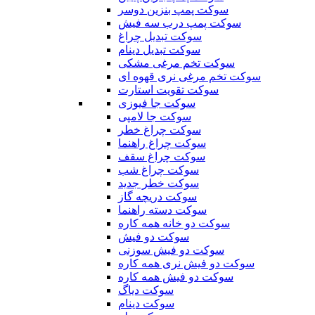
سوکت پمپ بنزین دوسر
سوکت پمپ درب سه فیش
سوکت تبدیل چراغ
سوکت تبدیل دینام
سوکت تخم مرغی مشکی
سوکت تخم مرغی نری قهوه ای
سوکت تقویت استارت
سوکت جا فیوزی
سوکت جا لامپی
سوکت چراغ خطر
سوکت چراغ راهنما
سوکت چراغ سقف
سوکت چراغ شب
سوکت خطر جدید
سوکت دریچه گاز
سوکت دسته راهنما
سوکت دو خانه همه کاره
سوکت دو فیش
سوکت دو فیش سوزنی
سوکت دو فیش نری همه کاره
سوکت دو فیش همه کاره
سوکت دیاگ
سوکت دینام