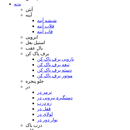
بدنه
آنتن
آینه
شیشه آینه
فلاپ آینه
قاب آینه
ابرویی
استیل بغل
بال عقب
برف پاک کن
بازویی برف پاک کن
تیغه برف پاک کن
دسته برف پاک کن
موتور برف پاک کن
جلو پنجره
در
ترمز در
دستگیره بیرونی در
زه درب
قفل در
لولای در
نوار دور در
درب باک