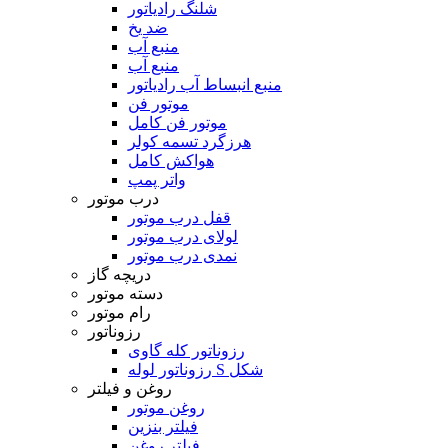
شلنگ رادیاتور
ضد یخ
منبع آب
منبع آب
منبع انبساط آب رادیاتور
موتور فن
موتور فن کامل
هرزگرد تسمه کولر
هواکش کامل
واتر پمپ
درب موتور
قفل درب موتور
لولای درب موتور
نمدی درب موتور
دریچه گاز
دسته موتور
رام موتور
رزوناتور
رزوناتور کله گاوی
رزوناتور لوله S شکل
روغن و فیلتر
روغن موتور
فیلتر بنزین
فیلتر روغن