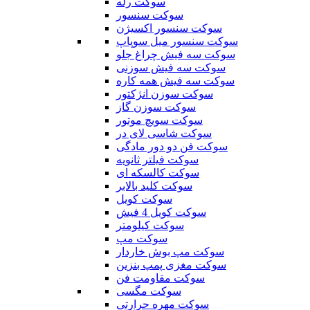
سوکت رله
سوکت سنسور
سوکت سنسور اکسیژن
سوکت سنسور میل سوپاپ
سوکت سه فیش چراغ جلو
سوکت سه فیش سوزنی
سوکت سه فیش همه کاره
سوکت سوزن انژکتور
سوکت سوزن گاز
سوکت سویچ موتور
سوکت شاسی لای در
سوکت فن دو دور مادگی
سوکت فیلتر ثانویه
سوکت کالسکه ای
سوکت کلید بالابر
سوکت کویل
سوکت کویل 4 فیش
سوکت کیلومتر
سوکت مپ
سوکت مپ بوش خاردار
سوکت مغزی پمپ بنزین
سوکت مقاومت فن
سوکت مگسی
سوکت مهره حرارتی