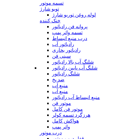
تسمه موتور
توبو شارژ
لوله روغن توربو شارژ
خنک کننده
پروانه فن رادیاتور
تسمه واتر پمپ
درب منبع انبساط
رادیاتور آب
رادیاتور بخاری
سینی فن
شلنگ آب بالا رادیاتور
شلنگ آب پایین رادیاتور
شلنگ رادیاتور
ضد یخ
منبع آب
منبع آب
منبع انبساط آب رادیاتور
موتور فن
موتور فن کامل
هرزگرد تسمه کولر
هواکش کامل
واتر پمپ
درب موتور
قفل درب موتور