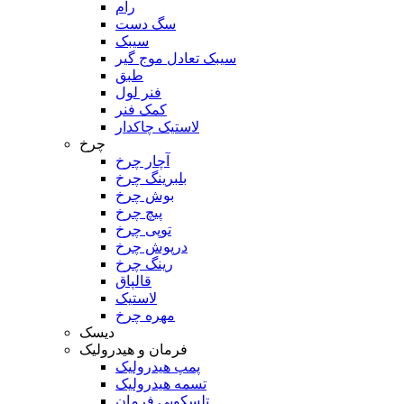
رام
سگ دست
سیبک
سیبک تعادل موج گیر
طبق
فنر لول
کمک فنر
لاستیک چاکدار
چرخ
آچار چرخ
بلبرینگ چرخ
بوش چرخ
پیچ چرخ
توپی چرخ
درپوش چرخ
رینگ چرخ
قالپاق
لاستیک
مهره چرخ
دیسک
فرمان و هیدرولیک
پمپ هیدرولیک
تسمه هیدرولیک
تلسکوپی فرمان