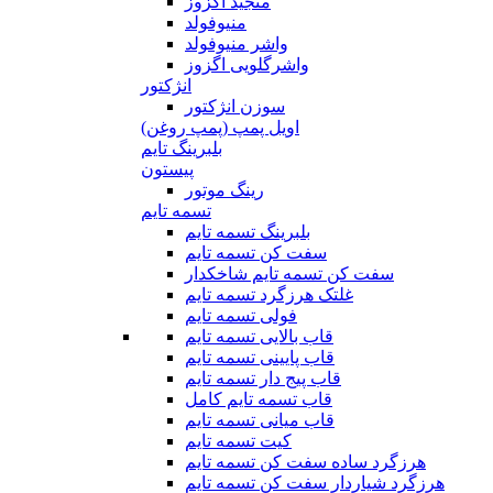
منجید اگزوز
منیوفولد
واشر منیوفولد
واشرگلویی اگزوز
انژکتور
سوزن انژکتور
اویل پمپ (پمپ روغن)
بلبرینگ تایم
پیستون
رینگ موتور
تسمه تایم
بلبرینگ تسمه تایم
سفت کن تسمه تایم
سفت کن تسمه تایم شاخکدار
غلتک هرزگرد تسمه تایم
فولی تسمه تایم
قاب بالایی تسمه تایم
قاب پایینی تسمه تایم
قاب پیج دار تسمه تایم
قاب تسمه تایم کامل
قاب میانی تسمه تایم
کیت تسمه تایم
هرزگرد ساده سفت کن تسمه تایم
هرزگرد شیاردار سفت کن تسمه تایم