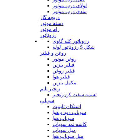
لولای درب موتور
نمدی درب موتور
دریچه گاز
دسته موتور
رام موتور
رزوناتور
رزوناتور کله گاوی
رزوناتور لوله S شکل
روغن و فیلتر
روغن موتور
فیلتر بنزین
فیلتر روغن
فیلتر هوا
مکمل بنزین
زنجیر تایم
تسمه سفت کن زنجیر
سوپاپ
استکان تایپیت
سوپاپ دود و هوا
سوپاپ هوا
کاسه نمد سوپاپ
میل سوپاپ
میل سوپاپ هوا