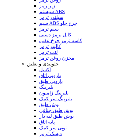
زیرترمز
سیستم ABS
سیلندر ترمز
سیم ABS چرخ جلو
سیم ترمز
کابل ترمز دستی
کاسه ترمز چرخ عقب
کالیبر ترمز
لنت ترمز
مخزن روغن ترمز
جلوبندی و تعلیق
اکسل
بازویی اتاق
بازویی طبق
بلبرینگ
بلبرینگ ژامبون
بلبرینگ سر کمک
بوش طبق
بوش طبق جناقی
بوش طبق لبه دار
پایه اتاق
توپی سر کمک
دیسک ترمز