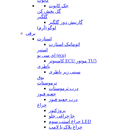
کاپوت
جک کاپوت
گل پخش کن
گلگیر
گارنیش دور گلگیر
لوگو (آرم)
برقی
استارت
اتوماتیک استارت
استپر
ای سی یو (ecu)
کامپیوتر ECU موتور TU5
باطری
سینی زیر باطری
بوق
ترموستات
درب ترموستات
جعبه فیوز
درب جعبه فیوز
چراغ
پروژکتور
جا چراغی جلو
چراغ استپ سوم LED
چراغ پلاک با لامپ