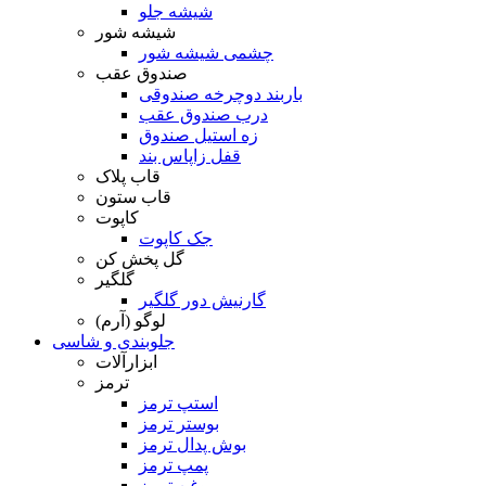
شیشه جلو
شیشه شور
چشمی شیشه شور
صندوق عقب
باربند دوچرخه صندوقی
درب صندوق عقب
زه استیل صندوق
قفل زاپاس بند
قاب پلاک
قاب ستون
کاپوت
جک کاپوت
گل پخش کن
گلگیر
گارنیش دور گلگیر
لوگو (آرم)
جلوبندی و شاسی
ابزارآلات
ترمز
استپ ترمز
بوستر ترمز
بوش پدال ترمز
پمپ ترمز
روغن ترمز