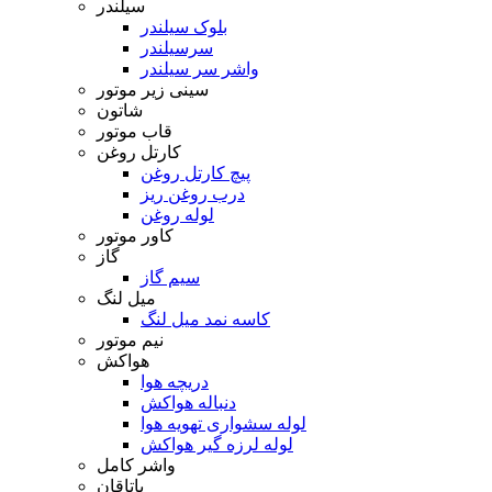
سیلندر
بلوک سیلندر
سرسیلندر
واشر سر سیلندر
سینی زیر موتور
شاتون
قاب موتور
کارتل روغن
پیچ کارتل روغن
درب روغن ریز
لوله روغن
کاور موتور
گاز
سیم گاز
میل لنگ
کاسه نمد میل لنگ
نیم موتور
هواکش
دریچه هوا
دنباله هواکش
لوله سشواری تهویه هوا
لوله لرزه گیر هواکش
واشر کامل
یاتاقان