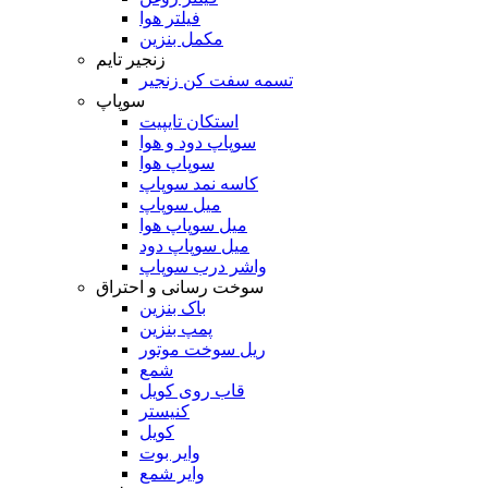
فیلتر هوا
مکمل بنزین
زنجیر تایم
تسمه سفت کن زنجیر
سوپاپ
استکان تایپیت
سوپاپ دود و هوا
سوپاپ هوا
کاسه نمد سوپاپ
میل سوپاپ
میل سوپاپ هوا
میل سوپاپ دود
واشر درب سوپاپ
سوخت رسانی و احتراق
باک بنزین
پمپ بنزین
ریل سوخت موتور
شمع
قاب روی کویل
کنیستر
کویل
وایر بوت
وایر شمع