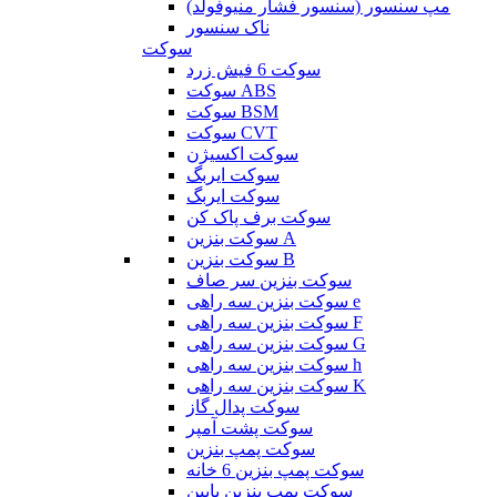
مپ سنسور (سنسور فشار منیوفولد)
ناک سنسور
سوکت
سوکت 6 فیش زرد
سوکت ABS
سوکت BSM
سوکت CVT
سوکت اکسیژن
سوکت ایربگ
سوکت ایربگ
سوکت برف پاک کن
سوکت بنزین A
سوکت بنزین B
سوکت بنزین سر صاف
سوکت بنزین سه راهی e
سوکت بنزین سه راهی F
سوکت بنزین سه راهی G
سوکت بنزین سه راهی h
سوکت بنزین سه راهی K
سوکت پدال گاز
سوکت پشت آمپر
سوکت پمپ بنزین
سوکت پمپ بنزین 6 خانه
سوکت پمپ بنزین پایین