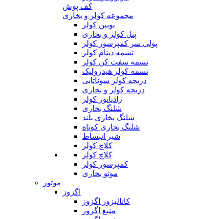
کف پوش
مجموعه کولر و بخاری
بوبین کولر
پنل کولر و بخاری
پولی سر کمپرسور کولر
تسمه دینام کولر
تسمه سفت کن کولر
تسمه کولر هیدرولیک
دریچه کولر سوناتایی
دریچه کولر و بخاری
رادیاتور کولر
شلنگ بخاری
شلنگ بخاری بلند
شلنگ بخاری کوتاه
شیر انبساط
کلاچ کولر
کلاچ کولر
کمپرسور کولر
موتو بخاری
موتور
اگزوز
کاتالیزور اگزوز
منبع اگزوز