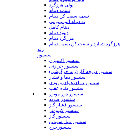
پولی هرزگرد
تسمه دینام
تسمه سفت کن دینام
ته دینام الومینیومی
دینام کامل
دیوید دینام
هرزگرد دینام
هرزگرد شیاردار سفت کن تسمه دینام
رله
سنسور
سنسور اکسیژن
سنسور حرارتی
سنسور دریچه گاز (رله خرگوشی)
سنسور دما و فشار
سنسور دمای هوای ورودی
سنسور دنده عقب
سنسور دور موتور
سنسور ضربه
سنسور فشار گاز
سنسور کیلومتر
سنسور گاز
سنسور میل سوپاپ
سنسورچرخ