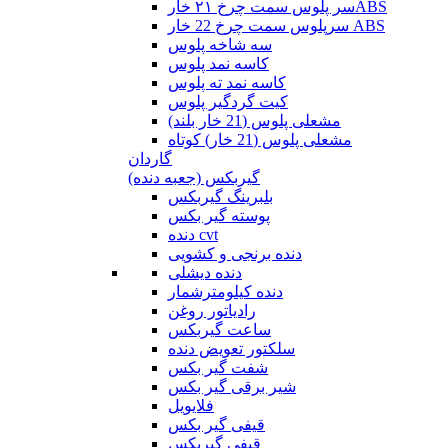
سر پلوس سمت چرخ ۲۱ خارABS
سرپلوس سمت چرخ 22 خار ABS
سه شاخه پلوس
کاسه نمد پلوس
کاسه نمد ته پلوس
کیت گردگیر پلوس
مشعلی پلوس (21 خار بلند)
مشعلی پلوس (21 خار) کوتاه
گاردان
گیربکس (جعبه دنده)
بلبرینگ گیربکس
پوسته گیر بکس
دنده cvt
دنده برنجی و کشویی
دنده دیشلی
دنده کیلومترشمار
رادیاتور روغن
ساعت گیربکس
سلکتور تعویض دنده
شفت گیر بکس
شیر برقی گیر بکس
فلایویل
قیفی گیر بکس
قیفی گیربکس