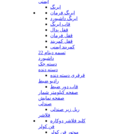
ایمنی
ایربگ
ایربگ فرمان
ایریگ داشیورد
قاب ایربگ
قفل پدال
قفل فرمان
قفل کمربند
کمربند ایمنی
تسمه دینام 22
داشبورد
دسته جک
دسته دنده
قرقری دسته دنده
رادیو ضبط
قاب دور ضبط
صفحه کیلومتر شمار
صفحه نمایش
صندلی
ریل زیر صندلی
فلاشر
کلید فلاشر دوکاره
فن کولر
موتور فن کولر