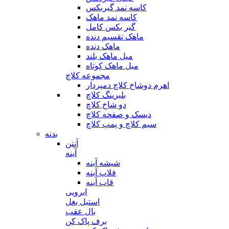
کاسه نمد گیربکس
کاسه نمد ماهک
گیر بکس کامل
ماهک تقسیم دنده
ماهک دنده
میل ماهک بلند
میل ماهک کوتاه
مجموعه کلاچ
اهرم دوشاخ کلاچ دمپردار
بلبرینگ کلاچ
دو شاخ کلاچ
دیسک و صفحه کلاچ
سیم کلاچ و پمپ کلاچ
بدنه
آنتن
آینه
شیشه آینه
فلاپ آینه
قاب آینه
ابرویی
استیل بغل
بال عقب
برف پاک کن