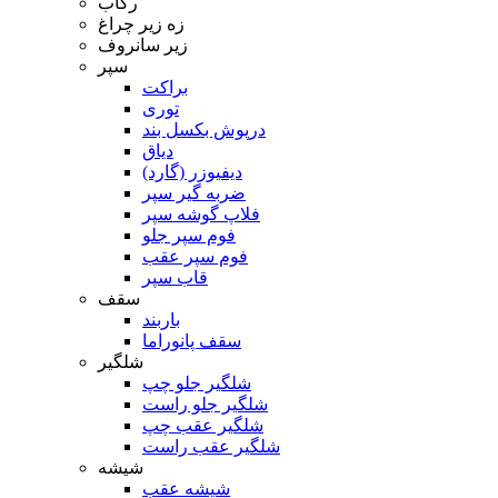
رکاب
زه زیر چراغ
زیر سانروف
سپر
براکت
توری
درپوش بکسل بند
دیاق
دیفیوزر (گارد)
ضربه گیر سپر
فلاپ گوشه سپر
فوم سپر جلو
فوم سپر عقب
قاب سپر
سقف
باربند
سقف پانوراما
شلگیر
شلگیر جلو چپ
شلگیر جلو راست
شلگیر عقب چپ
شلگیر عقب راست
شیشه
شیشه عقب