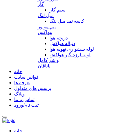
گاز
سیم گاز
میل لنگ
کاسه نمد میل لنگ
نیم موتور
هواکش
دریچه هوا
دنباله هواکش
لوله سشواری تهویه هوا
لوله لرزه گیر هواکش
واشر کامل
یاتاقان
خانه
قوانین سایت
تعرفه ها
پرسش های متداول
وبلاگ
تماس با ما
ثبت نام/ورود
خانه