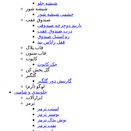
شیشه جلو
شیشه شور
چشمی شیشه شور
صندوق عقب
باربند دوچرخه صندوقی
درب صندوق عقب
زه استیل صندوق
قفل زاپاس بند
قاب پلاک
قاب ستون
کاپوت
جک کاپوت
گل پخش کن
گلگیر
گارنیش دور گلگیر
لوگو (آرم)
جلوبندی و شاسی
ابزارآلات
ترمز
استپ ترمز
بوستر ترمز
بوش پدال ترمز
پمپ ترمز
روغن ترمز