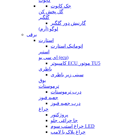
کاپوت
جک کاپوت
گل پخش کن
گلگیر
گارنیش دور گلگیر
لوگو (آرم)
برقی
استارت
اتوماتیک استارت
استپر
ای سی یو (ecu)
کامپیوتر ECU موتور TU5
باطری
سینی زیر باطری
بوق
ترموستات
درب ترموستات
جعبه فیوز
درب جعبه فیوز
چراغ
پروژکتور
جا چراغی جلو
چراغ استپ سوم LED
چراغ پلاک با لامپ