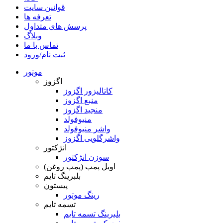
قوانین سایت
تعرفه ها
پرسش های متداول
وبلاگ
تماس با ما
ثبت نام/ورود
موتور
اگزوز
کاتالیزور اگزوز
منبع اگزوز
منجید اگزوز
منیوفولد
واشر منیوفولد
واشرگلویی اگزوز
انژکتور
سوزن انژکتور
اویل پمپ (پمپ روغن)
بلبرینگ تایم
پیستون
رینگ موتور
تسمه تایم
بلبرینگ تسمه تایم