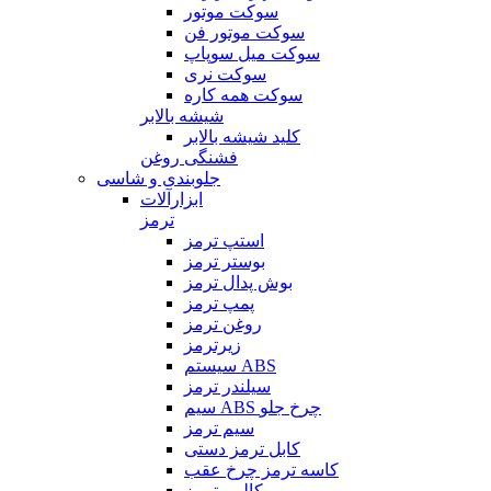
سوکت موتور
سوکت موتور فن
سوکت میل سوپاپ
سوکت نری
سوکت همه کاره
شیشه بالابر
کلید شیشه بالابر
فشنگی روغن
جلوبندی و شاسی
ابزارآلات
ترمز
استپ ترمز
بوستر ترمز
بوش پدال ترمز
پمپ ترمز
روغن ترمز
زیرترمز
سیستم ABS
سیلندر ترمز
سیم ABS چرخ جلو
سیم ترمز
کابل ترمز دستی
کاسه ترمز چرخ عقب
کالیبر ترمز