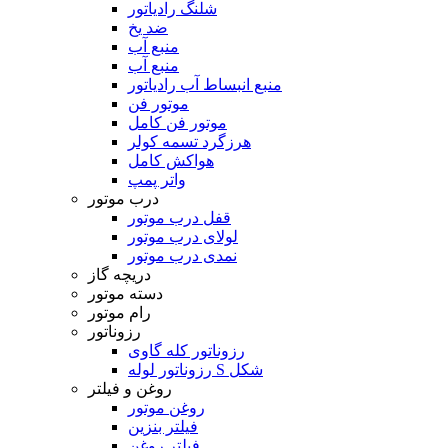
شلنگ رادیاتور
ضد یخ
منبع آب
منبع آب
منبع انبساط آب رادیاتور
موتور فن
موتور فن کامل
هرزگرد تسمه کولر
هواکش کامل
واتر پمپ
درب موتور
قفل درب موتور
لولای درب موتور
نمدی درب موتور
دریچه گاز
دسته موتور
رام موتور
رزوناتور
رزوناتور کله گاوی
رزوناتور لوله S شکل
روغن و فیلتر
روغن موتور
فیلتر بنزین
فیلتر روغن