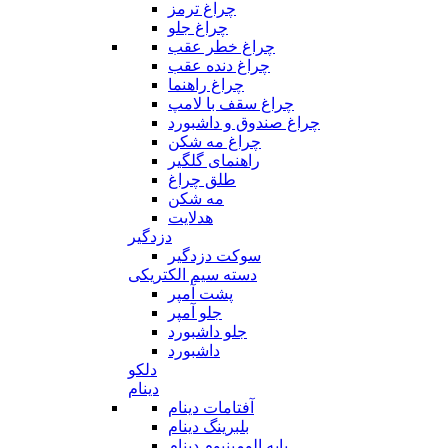
چراغ ترمز
چراغ جلو
چراغ خطر عقب
چراغ دنده عقب
چراغ راهنما
چراغ سقف با لامپ
چراغ صندوق و داشبورد
چراغ مه شکن
راهنمای گلگیر
طلق چراغ
مه شکن
هدلایت
دزدگیر
سوکت دزدگیر
دسته سیم الکتریکی
پشت آمپر
جلو آمپر
جلو داشبورد
داشبورد
دلکو
دینام
آفتامات دینام
بلبرینگ دینام
پایه الومینیوم دینام