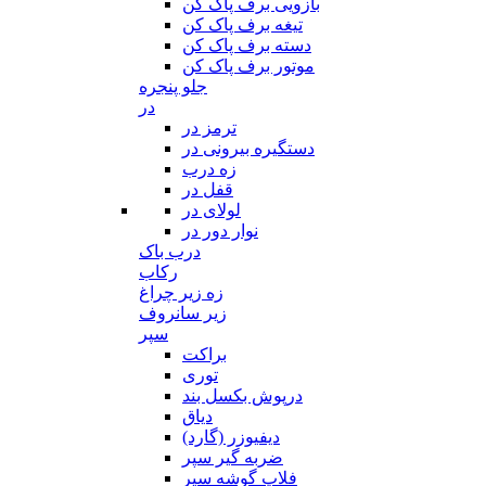
بازویی برف پاک کن
تیغه برف پاک کن
دسته برف پاک کن
موتور برف پاک کن
جلو پنجره
در
ترمز در
دستگیره بیرونی در
زه درب
قفل در
لولای در
نوار دور در
درب باک
رکاب
زه زیر چراغ
زیر سانروف
سپر
براکت
توری
درپوش بکسل بند
دیاق
دیفیوزر (گارد)
ضربه گیر سپر
فلاپ گوشه سپر