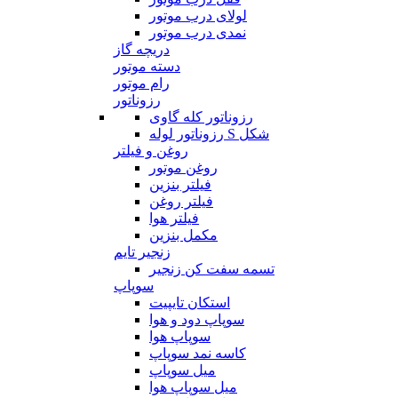
لولای درب موتور
نمدی درب موتور
دریچه گاز
دسته موتور
رام موتور
رزوناتور
رزوناتور کله گاوی
رزوناتور لوله S شکل
روغن و فیلتر
روغن موتور
فیلتر بنزین
فیلتر روغن
فیلتر هوا
مکمل بنزین
زنجیر تایم
تسمه سفت کن زنجیر
سوپاپ
استکان تایپیت
سوپاپ دود و هوا
سوپاپ هوا
کاسه نمد سوپاپ
میل سوپاپ
میل سوپاپ هوا