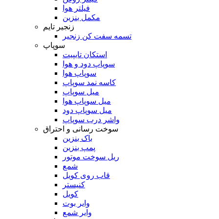
فیلتر هوا
مکمل بنزین
زنجیر تایم
تسمه سفت کن زنجیر
سوپاپ
استکان تایپیت
سوپاپ دود و هوا
سوپاپ هوا
کاسه نمد سوپاپ
میل سوپاپ
میل سوپاپ هوا
میل سوپاپ دود
واشر درب سوپاپ
سوخت رسانی و احتراق
باک بنزین
پمپ بنزین
ریل سوخت موتور
شمع
قاب روی کویل
کنیستر
کویل
وایر بوت
وایر شمع