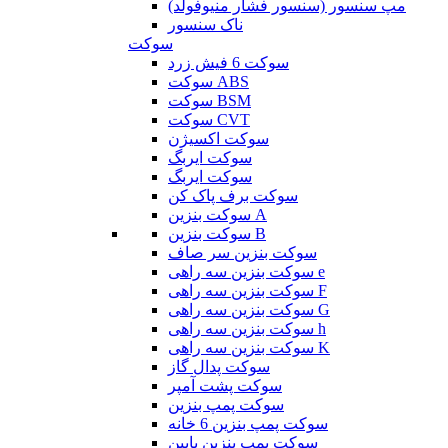
مپ سنسور (سنسور فشار منیوفولد)
ناک سنسور
سوکت
سوکت 6 فیش زرد
سوکت ABS
سوکت BSM
سوکت CVT
سوکت اکسیژن
سوکت ایربگ
سوکت ایربگ
سوکت برف پاک کن
سوکت بنزین A
سوکت بنزین B
سوکت بنزین سر صاف
سوکت بنزین سه راهی e
سوکت بنزین سه راهی F
سوکت بنزین سه راهی G
سوکت بنزین سه راهی h
سوکت بنزین سه راهی K
سوکت پدال گاز
سوکت پشت آمپر
سوکت پمپ بنزین
سوکت پمپ بنزین 6 خانه
سوکت پمپ بنزین پایین