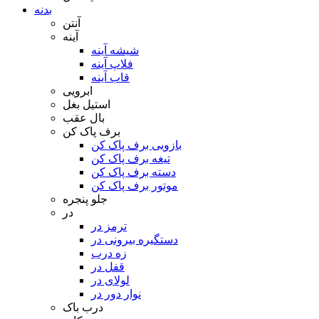
بدنه
آنتن
آینه
شیشه آینه
فلاپ آینه
قاب آینه
ابرویی
استیل بغل
بال عقب
برف پاک کن
بازویی برف پاک کن
تیغه برف پاک کن
دسته برف پاک کن
موتور برف پاک کن
جلو پنجره
در
ترمز در
دستگیره بیرونی در
زه درب
قفل در
لولای در
نوار دور در
درب باک