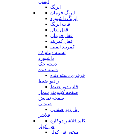
ایمنی
ایربگ
ایربگ فرمان
ایریگ داشیورد
قاب ایربگ
قفل پدال
قفل فرمان
قفل کمربند
کمربند ایمنی
تسمه دینام 22
داشبورد
دسته جک
دسته دنده
قرقری دسته دنده
رادیو ضبط
قاب دور ضبط
صفحه کیلومتر شمار
صفحه نمایش
صندلی
ریل زیر صندلی
فلاشر
کلید فلاشر دوکاره
فن کولر
موتور فن کولر