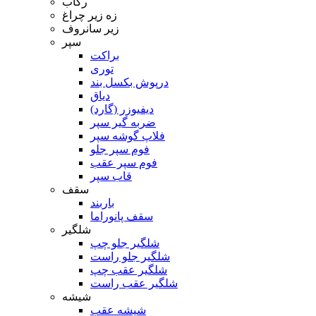
رکاب
زه زیر چراغ
زیر سانروف
سپر
براکت
توری
درپوش بکسل بند
دیاق
دیفیوزر (گارد)
ضربه گیر سپر
فلاپ گوشه سپر
فوم سپر جلو
فوم سپر عقب
قاب سپر
سقف
باربند
سقف پانوراما
شلگیر
شلگیر جلو چپ
شلگیر جلو راست
شلگیر عقب چپ
شلگیر عقب راست
شیشه
شیشه عقب