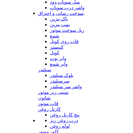
میل سوپاپ دود
واشر درب سوپاپ
سوخت رسانی و احتراق
باک بنزین
پمپ بنزین
ریل سوخت موتور
شمع
قاب روی کویل
کنیستر
کویل
وایر بوت
وایر شمع
سیلندر
بلوک سیلندر
سرسیلندر
واشر سر سیلندر
سینی زیر موتور
شاتون
قاب موتور
کارتل روغن
پیچ کارتل روغن
درب روغن ریز
لوله روغن
کاور موتور