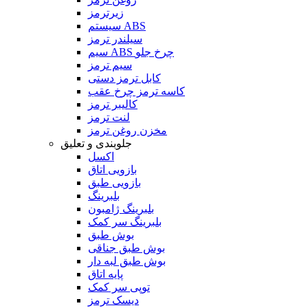
زیرترمز
سیستم ABS
سیلندر ترمز
سیم ABS چرخ جلو
سیم ترمز
کابل ترمز دستی
کاسه ترمز چرخ عقب
کالیبر ترمز
لنت ترمز
مخزن روغن ترمز
جلوبندی و تعلیق
اکسل
بازویی اتاق
بازویی طبق
بلبرینگ
بلبرینگ ژامبون
بلبرینگ سر کمک
بوش طبق
بوش طبق جناقی
بوش طبق لبه دار
پایه اتاق
توپی سر کمک
دیسک ترمز