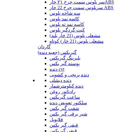
سر پلوس سمت چرخ ۲۱ خارABS
سرپلوس سمت چرخ 22 خار ABS
سه شاخه پلوس
کاسه نمد پلوس
کاسه نمد ته پلوس
کیت گردگیر پلوس
مشعلی پلوس (21 خار بلند)
مشعلی پلوس (21 خار) کوتاه
گاردان
گیربکس (جعبه دنده)
بلبرینگ گیربکس
پوسته گیر بکس
دنده cvt
دنده برنجی و کشویی
دنده دیشلی
دنده کیلومترشمار
رادیاتور روغن
ساعت گیربکس
سلکتور تعویض دنده
شفت گیر بکس
شیر برقی گیر بکس
فلایویل
قیفی گیر بکس
قیفی گیربکس