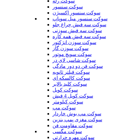
سوکت رله
سوکت سنسور
سوکت سنسور اکسیژن
سوکت سنسور میل سوپاپ
سوکت سه فیش چراغ جلو
سوکت سه فیش سوزنی
سوکت سه فیش همه کاره
سوکت سوزن انژکتور
سوکت سوزن گاز
سوکت سویچ موتور
سوکت شاسی لای در
سوکت فن دو دور مادگی
سوکت فیلتر ثانویه
سوکت کالسکه ای
سوکت کلید بالابر
سوکت کویل
سوکت کویل 4 فیش
سوکت کیلومتر
سوکت مپ
سوکت مپ بوش خاردار
سوکت مغزی پمپ بنزین
سوکت مقاومت فن
سوکت مگسی
سوکت مهره حرارتی