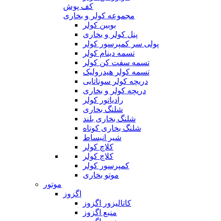
کف پوش
مجموعه کولر و بخاری
بوبین کولر
پنل کولر و بخاری
پولی سر کمپرسور کولر
تسمه دینام کولر
تسمه سفت کن کولر
تسمه کولر هیدرولیک
دریچه کولر سوناتایی
دریچه کولر و بخاری
رادیاتور کولر
شلنگ بخاری
شلنگ بخاری بلند
شلنگ بخاری کوتاه
شیر انبساط
کلاچ کولر
کلاچ کولر
کمپرسور کولر
موتو بخاری
موتور
اگزوز
کاتالیزور اگزوز
منبع اگزوز