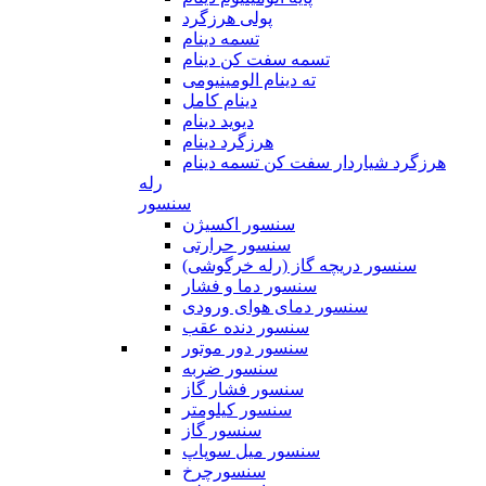
پولی هرزگرد
تسمه دینام
تسمه سفت کن دینام
ته دینام الومینیومی
دینام کامل
دیوید دینام
هرزگرد دینام
هرزگرد شیاردار سفت کن تسمه دینام
رله
سنسور
سنسور اکسیژن
سنسور حرارتی
سنسور دریچه گاز (رله خرگوشی)
سنسور دما و فشار
سنسور دمای هوای ورودی
سنسور دنده عقب
سنسور دور موتور
سنسور ضربه
سنسور فشار گاز
سنسور کیلومتر
سنسور گاز
سنسور میل سوپاپ
سنسورچرخ