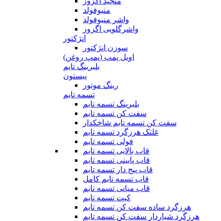
منجید اگزوز
منیوفولد
واشر منیوفولد
واشرگلویی اگزوز
انژکتور
سوزن انژکتور
اویل پمپ (پمپ روغن)
بلبرینگ تایم
پیستون
رینگ موتور
تسمه تایم
بلبرینگ تسمه تایم
سفت کن تسمه تایم
سفت کن تسمه تایم شاخکدار
غلتک هرزگرد تسمه تایم
فولی تسمه تایم
قاب بالایی تسمه تایم
قاب پایینی تسمه تایم
قاب پیج دار تسمه تایم
قاب تسمه تایم کامل
قاب میانی تسمه تایم
کیت تسمه تایم
هرزگرد ساده سفت کن تسمه تایم
هرزگرد شیاردار سفت کن تسمه تایم