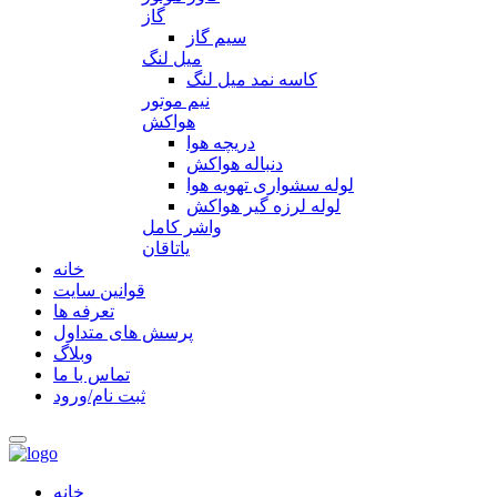
گاز
سیم گاز
میل لنگ
کاسه نمد میل لنگ
نیم موتور
هواکش
دریچه هوا
دنباله هواکش
لوله سشواری تهویه هوا
لوله لرزه گیر هواکش
واشر کامل
یاتاقان
خانه
قوانین سایت
تعرفه ها
پرسش های متداول
وبلاگ
تماس با ما
ثبت نام/ورود
خانه