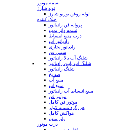
تسمه موتور
توبو شارژ
لوله روغن توربو شارژ
خنک کننده
پروانه فن رادیاتور
تسمه واتر پمپ
درب منبع انبساط
رادیاتور آب
رادیاتور بخاری
سینی فن
شلنگ آب بالا رادیاتور
شلنگ آب پایین رادیاتور
شلنگ رادیاتور
ضد یخ
منبع آب
منبع آب
منبع انبساط آب رادیاتور
موتور فن
موتور فن کامل
هرزگرد تسمه کولر
هواکش کامل
واتر پمپ
درب موتور
قفل درب موتور