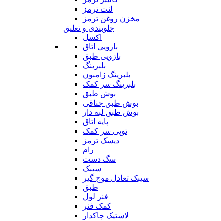
لنت ترمز
مخزن روغن ترمز
جلوبندی و تعلیق
اکسل
بازویی اتاق
بازویی طبق
بلبرینگ
بلبرینگ ژامبون
بلبرینگ سر کمک
بوش طبق
بوش طبق جناقی
بوش طبق لبه دار
پایه اتاق
توپی سر کمک
دیسک ترمز
رام
سگ دست
سیبک
سیبک تعادل موج گیر
طبق
فنر لول
کمک فنر
لاستیک چاکدار