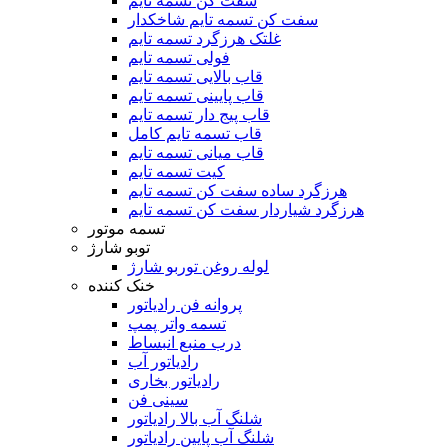
سفت کن تسمه تایم
سفت کن تسمه تایم شاخکدار
غلتک هرزگرد تسمه تایم
فولی تسمه تایم
قاب بالایی تسمه تایم
قاب پایینی تسمه تایم
قاب پیج دار تسمه تایم
قاب تسمه تایم کامل
قاب میانی تسمه تایم
کیت تسمه تایم
هرزگرد ساده سفت کن تسمه تایم
هرزگرد شیاردار سفت کن تسمه تایم
تسمه موتور
توبو شارژ
لوله روغن توربو شارژ
خنک کننده
پروانه فن رادیاتور
تسمه واتر پمپ
درب منبع انبساط
رادیاتور آب
رادیاتور بخاری
سینی فن
شلنگ آب بالا رادیاتور
شلنگ آب پایین رادیاتور