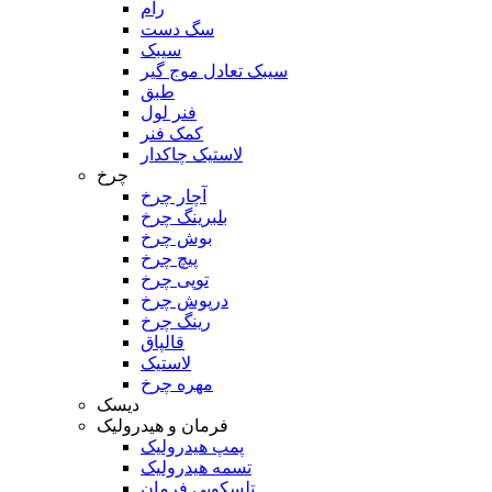
رام
سگ دست
سیبک
سیبک تعادل موج گیر
طبق
فنر لول
کمک فنر
لاستیک چاکدار
چرخ
آچار چرخ
بلبرینگ چرخ
بوش چرخ
پیچ چرخ
توپی چرخ
درپوش چرخ
رینگ چرخ
قالپاق
لاستیک
مهره چرخ
دیسک
فرمان و هیدرولیک
پمپ هیدرولیک
تسمه هیدرولیک
تلسکوپی فرمان