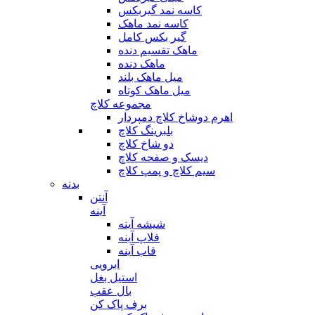
کاسه نمد گیربکس
کاسه نمد ماهک
گیر بکس کامل
ماهک تقسیم دنده
ماهک دنده
میل ماهک بلند
میل ماهک کوتاه
مجموعه کلاچ
اهرم دوشاخ کلاچ دمپردار
بلبرینگ کلاچ
دو شاخ کلاچ
دیسک و صفحه کلاچ
سیم کلاچ و پمپ کلاچ
بدنه
آنتن
آینه
شیشه آینه
فلاپ آینه
قاب آینه
ابرویی
استیل بغل
بال عقب
برف پاک کن