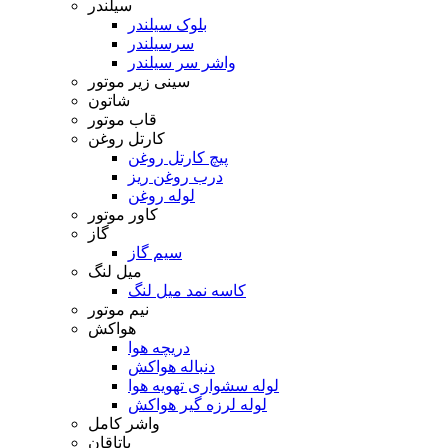
سیلندر
بلوک سیلندر
سرسیلندر
واشر سر سیلندر
سینی زیر موتور
شاتون
قاب موتور
کارتل روغن
پیچ کارتل روغن
درب روغن ریز
لوله روغن
کاور موتور
گاز
سیم گاز
میل لنگ
کاسه نمد میل لنگ
نیم موتور
هواکش
دریچه هوا
دنباله هواکش
لوله سشواری تهویه هوا
لوله لرزه گیر هواکش
واشر کامل
یاتاقان