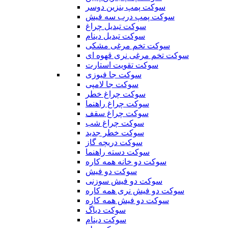
سوکت پمپ بنزین دوسر
سوکت پمپ درب سه فیش
سوکت تبدیل چراغ
سوکت تبدیل دینام
سوکت تخم مرغی مشکی
سوکت تخم مرغی نری قهوه ای
سوکت تقویت استارت
سوکت جا فیوزی
سوکت جا لامپی
سوکت چراغ خطر
سوکت چراغ راهنما
سوکت چراغ سقف
سوکت چراغ شب
سوکت خطر جدید
سوکت دریچه گاز
سوکت دسته راهنما
سوکت دو خانه همه کاره
سوکت دو فیش
سوکت دو فیش سوزنی
سوکت دو فیش نری همه کاره
سوکت دو فیش همه کاره
سوکت دیاگ
سوکت دینام