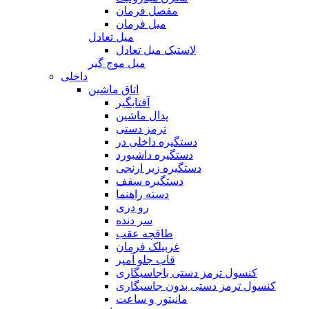
مفصل فرمان
میل فرمان
میل تعادل
لاستیک میل تعادل
میل موج گیر
داخلی
اتاق ماشین
آفتابگیر
پدال ماشین
ترمز دستی
دستگیره داخلی در
دستگیره داشبورد
دستگیره زیر ارنجی
دستگیره سقف
دسته راهنما
رو دری
سر دنده
طاقچه عقب
غربیلک فرمان
قاب جلو آمپر
کنسول ترمز دستی باجاسیگاری
کنسول ترمز دستی بدون جاسیگاری
مانیتور و ساعت