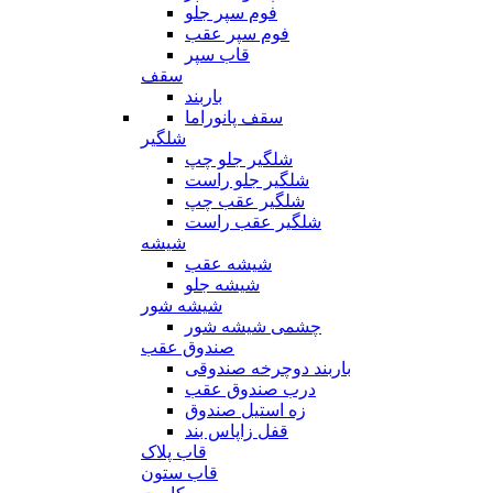
فوم سپر جلو
فوم سپر عقب
قاب سپر
سقف
باربند
سقف پانوراما
شلگیر
شلگیر جلو چپ
شلگیر جلو راست
شلگیر عقب چپ
شلگیر عقب راست
شیشه
شیشه عقب
شیشه جلو
شیشه شور
چشمی شیشه شور
صندوق عقب
باربند دوچرخه صندوقی
درب صندوق عقب
زه استیل صندوق
قفل زاپاس بند
قاب پلاک
قاب ستون