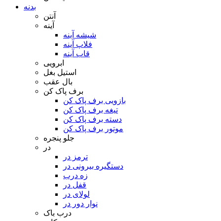
بدنه
آنتن
آینه
شیشه آینه
فلاپ آینه
قاب آینه
ابرویی
استیل بغل
بال عقب
برف پاک کن
بازویی برف پاک کن
تیغه برف پاک کن
دسته برف پاک کن
موتور برف پاک کن
جلو پنجره
در
ترمز در
دستگیره بیرونی در
زه درب
قفل در
لولای در
نوار دور در
درب باک