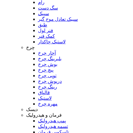
رام
سگ دست
سیبک
سیبک تعادل موج گیر
طبق
فنر لول
کمک فنر
لاستیک چاکدار
چرخ
آچار چرخ
بلبرینگ چرخ
بوش چرخ
پیچ چرخ
توپی چرخ
درپوش چرخ
رینگ چرخ
قالپاق
لاستیک
مهره چرخ
دیسک
فرمان و هیدرولیک
پمپ هیدرولیک
تسمه هیدرولیک
تلسکوپی فرمان