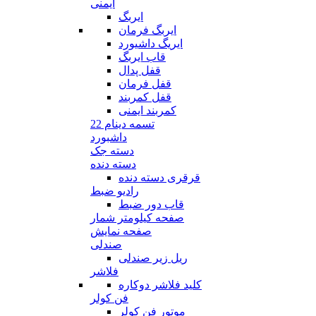
ایمنی
ایربگ
ایربگ فرمان
ایریگ داشیورد
قاب ایربگ
قفل پدال
قفل فرمان
قفل کمربند
کمربند ایمنی
تسمه دینام 22
داشبورد
دسته جک
دسته دنده
قرقری دسته دنده
رادیو ضبط
قاب دور ضبط
صفحه کیلومتر شمار
صفحه نمایش
صندلی
ریل زیر صندلی
فلاشر
کلید فلاشر دوکاره
فن کولر
موتور فن کولر