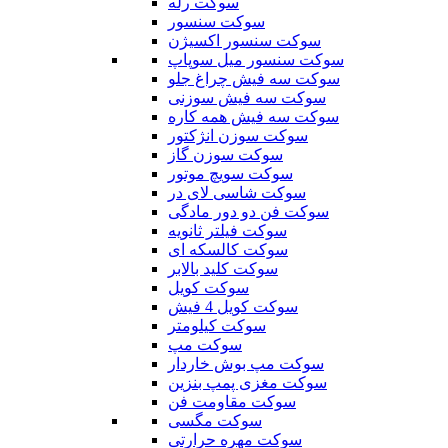
سوکت رله
سوکت سنسور
سوکت سنسور اکسیژن
سوکت سنسور میل سوپاپ
سوکت سه فیش چراغ جلو
سوکت سه فیش سوزنی
سوکت سه فیش همه کاره
سوکت سوزن انژکتور
سوکت سوزن گاز
سوکت سویچ موتور
سوکت شاسی لای در
سوکت فن دو دور مادگی
سوکت فیلتر ثانویه
سوکت کالسکه ای
سوکت کلید بالابر
سوکت کویل
سوکت کویل 4 فیش
سوکت کیلومتر
سوکت مپ
سوکت مپ بوش خاردار
سوکت مغزی پمپ بنزین
سوکت مقاومت فن
سوکت مگسی
سوکت مهره حرارتی