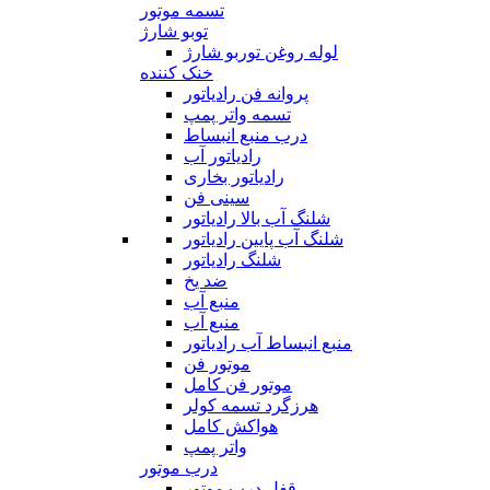
تسمه موتور
توبو شارژ
لوله روغن توربو شارژ
خنک کننده
پروانه فن رادیاتور
تسمه واتر پمپ
درب منبع انبساط
رادیاتور آب
رادیاتور بخاری
سینی فن
شلنگ آب بالا رادیاتور
شلنگ آب پایین رادیاتور
شلنگ رادیاتور
ضد یخ
منبع آب
منبع آب
منبع انبساط آب رادیاتور
موتور فن
موتور فن کامل
هرزگرد تسمه کولر
هواکش کامل
واتر پمپ
درب موتور
قفل درب موتور