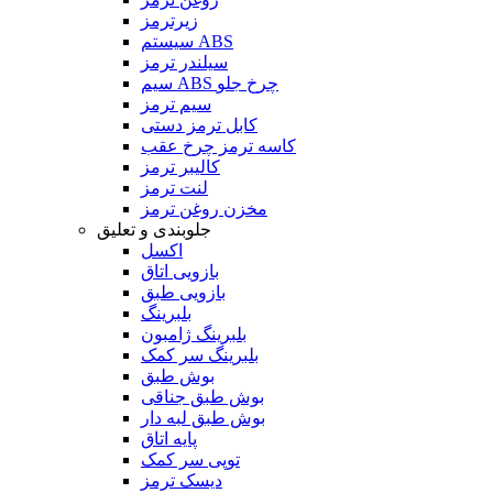
زیرترمز
سیستم ABS
سیلندر ترمز
سیم ABS چرخ جلو
سیم ترمز
کابل ترمز دستی
کاسه ترمز چرخ عقب
کالیبر ترمز
لنت ترمز
مخزن روغن ترمز
جلوبندی و تعلیق
اکسل
بازویی اتاق
بازویی طبق
بلبرینگ
بلبرینگ ژامبون
بلبرینگ سر کمک
بوش طبق
بوش طبق جناقی
بوش طبق لبه دار
پایه اتاق
توپی سر کمک
دیسک ترمز