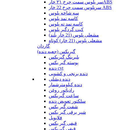
سر پلوس سمت چرخ ۲۱ خارABS
سرپلوس سمت چرخ 22 خار ABS
سه شاخه پلوس
کاسه نمد پلوس
کاسه نمد ته پلوس
کیت گردگیر پلوس
مشعلی پلوس (21 خار بلند)
مشعلی پلوس (21 خار) کوتاه
گاردان
گیربکس (جعبه دنده)
بلبرینگ گیربکس
پوسته گیر بکس
دنده cvt
دنده برنجی و کشویی
دنده دیشلی
دنده کیلومترشمار
رادیاتور روغن
ساعت گیربکس
سلکتور تعویض دنده
شفت گیر بکس
شیر برقی گیر بکس
فلایویل
قیفی گیر بکس
قیفی گیربکس