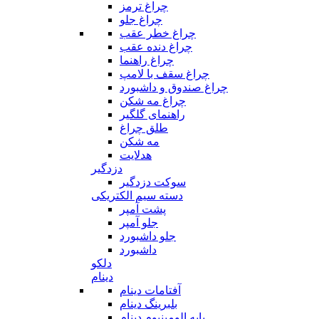
چراغ ترمز
چراغ جلو
چراغ خطر عقب
چراغ دنده عقب
چراغ راهنما
چراغ سقف با لامپ
چراغ صندوق و داشبورد
چراغ مه شکن
راهنمای گلگیر
طلق چراغ
مه شکن
هدلایت
دزدگیر
سوکت دزدگیر
دسته سیم الکتریکی
پشت آمپر
جلو آمپر
جلو داشبورد
داشبورد
دلکو
دینام
آفتامات دینام
بلبرینگ دینام
پایه الومینیوم دینام