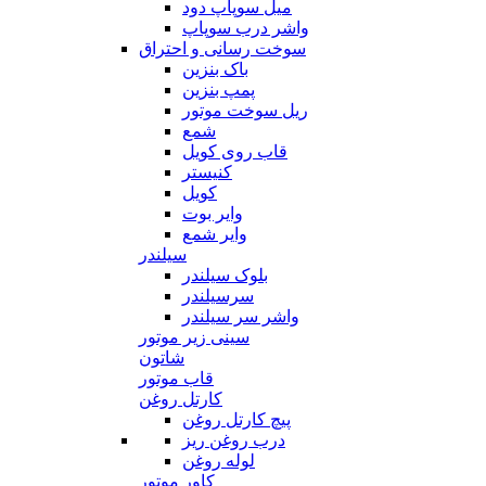
میل سوپاپ دود
واشر درب سوپاپ
سوخت رسانی و احتراق
باک بنزین
پمپ بنزین
ریل سوخت موتور
شمع
قاب روی کویل
کنیستر
کویل
وایر بوت
وایر شمع
سیلندر
بلوک سیلندر
سرسیلندر
واشر سر سیلندر
سینی زیر موتور
شاتون
قاب موتور
کارتل روغن
پیچ کارتل روغن
درب روغن ریز
لوله روغن
کاور موتور