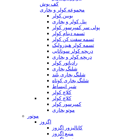
کف پوش
مجموعه کولر و بخاری
بوبین کولر
پنل کولر و بخاری
پولی سر کمپرسور کولر
تسمه دینام کولر
تسمه سفت کن کولر
تسمه کولر هیدرولیک
دریچه کولر سوناتایی
دریچه کولر و بخاری
رادیاتور کولر
شلنگ بخاری
شلنگ بخاری بلند
شلنگ بخاری کوتاه
شیر انبساط
کلاچ کولر
کلاچ کولر
کمپرسور کولر
موتو بخاری
موتور
اگزوز
کاتالیزور اگزوز
منبع اگزوز