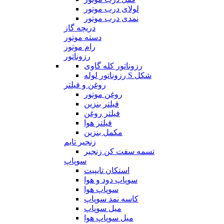
لولای درب موتور
نمدی درب موتور
دریچه گاز
دسته موتور
رام موتور
رزوناتور
رزوناتور کله گاوی
رزوناتور لوله S شکل
روغن و فیلتر
روغن موتور
فیلتر بنزین
فیلتر روغن
فیلتر هوا
مکمل بنزین
زنجیر تایم
تسمه سفت کن زنجیر
سوپاپ
استکان تایپیت
سوپاپ دود و هوا
سوپاپ هوا
کاسه نمد سوپاپ
میل سوپاپ
میل سوپاپ هوا