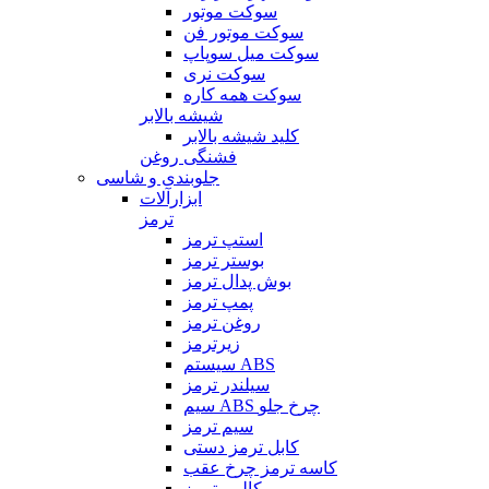
سوکت موتور
سوکت موتور فن
سوکت میل سوپاپ
سوکت نری
سوکت همه کاره
شیشه بالابر
کلید شیشه بالابر
فشنگی روغن
جلوبندی و شاسی
ابزارآلات
ترمز
استپ ترمز
بوستر ترمز
بوش پدال ترمز
پمپ ترمز
روغن ترمز
زیرترمز
سیستم ABS
سیلندر ترمز
سیم ABS چرخ جلو
سیم ترمز
کابل ترمز دستی
کاسه ترمز چرخ عقب
کالیبر ترمز