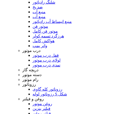
شلنگ رادیاتور
ضد یخ
منبع آب
منبع آب
منبع انبساط آب رادیاتور
موتور فن
موتور فن کامل
هرزگرد تسمه کولر
هواکش کامل
واتر پمپ
درب موتور
قفل درب موتور
لولای درب موتور
نمدی درب موتور
دریچه گاز
دسته موتور
رام موتور
رزوناتور
رزوناتور کله گاوی
رزوناتور لوله S شکل
روغن و فیلتر
روغن موتور
فیلتر بنزین
فیلتر روغن