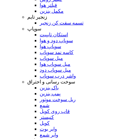
فیلتر هوا
مکمل بنزین
زنجیر تایم
تسمه سفت کن زنجیر
سوپاپ
استکان تایپیت
سوپاپ دود و هوا
سوپاپ هوا
کاسه نمد سوپاپ
میل سوپاپ
میل سوپاپ هوا
میل سوپاپ دود
واشر درب سوپاپ
سوخت رسانی و احتراق
باک بنزین
پمپ بنزین
ریل سوخت موتور
شمع
قاب روی کویل
کنیستر
کویل
وایر بوت
وایر شمع