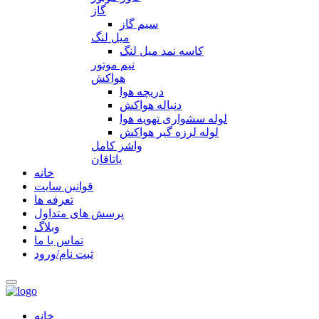
گاز
سیم گاز
میل لنگ
کاسه نمد میل لنگ
نیم موتور
هواکش
دریچه هوا
دنباله هواکش
لوله سشواری تهویه هوا
لوله لرزه گیر هواکش
واشر کامل
یاتاقان
خانه
قوانین سایت
تعرفه ها
پرسش های متداول
وبلاگ
تماس با ما
ثبت نام/ورود
خانه