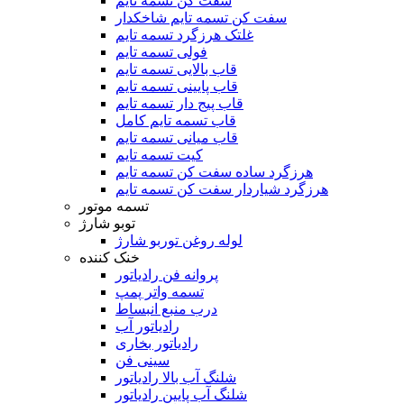
سفت کن تسمه تایم
سفت کن تسمه تایم شاخکدار
غلتک هرزگرد تسمه تایم
فولی تسمه تایم
قاب بالایی تسمه تایم
قاب پایینی تسمه تایم
قاب پیج دار تسمه تایم
قاب تسمه تایم کامل
قاب میانی تسمه تایم
کیت تسمه تایم
هرزگرد ساده سفت کن تسمه تایم
هرزگرد شیاردار سفت کن تسمه تایم
تسمه موتور
توبو شارژ
لوله روغن توربو شارژ
خنک کننده
پروانه فن رادیاتور
تسمه واتر پمپ
درب منبع انبساط
رادیاتور آب
رادیاتور بخاری
سینی فن
شلنگ آب بالا رادیاتور
شلنگ آب پایین رادیاتور