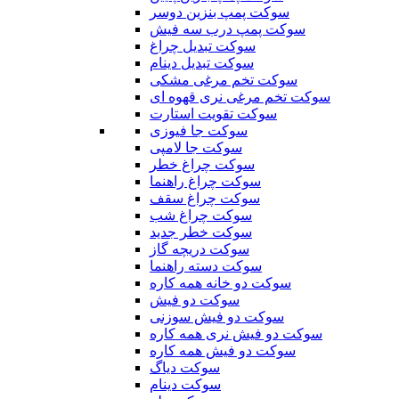
سوکت پمپ بنزین دوسر
سوکت پمپ درب سه فیش
سوکت تبدیل چراغ
سوکت تبدیل دینام
سوکت تخم مرغی مشکی
سوکت تخم مرغی نری قهوه ای
سوکت تقویت استارت
سوکت جا فیوزی
سوکت جا لامپی
سوکت چراغ خطر
سوکت چراغ راهنما
سوکت چراغ سقف
سوکت چراغ شب
سوکت خطر جدید
سوکت دریچه گاز
سوکت دسته راهنما
سوکت دو خانه همه کاره
سوکت دو فیش
سوکت دو فیش سوزنی
سوکت دو فیش نری همه کاره
سوکت دو فیش همه کاره
سوکت دیاگ
سوکت دینام