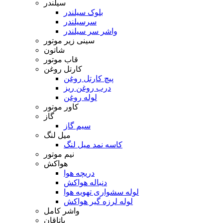
سیلندر
بلوک سیلندر
سرسیلندر
واشر سر سیلندر
سینی زیر موتور
شاتون
قاب موتور
کارتل روغن
پیچ کارتل روغن
درب روغن ریز
لوله روغن
کاور موتور
گاز
سیم گاز
میل لنگ
کاسه نمد میل لنگ
نیم موتور
هواکش
دریچه هوا
دنباله هواکش
لوله سشواری تهویه هوا
لوله لرزه گیر هواکش
واشر کامل
یاتاقان