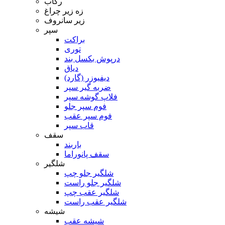
رکاب
زه زیر چراغ
زیر سانروف
سپر
براکت
توری
درپوش بکسل بند
دیاق
دیفیوزر (گارد)
ضربه گیر سپر
فلاپ گوشه سپر
فوم سپر جلو
فوم سپر عقب
قاب سپر
سقف
باربند
سقف پانوراما
شلگیر
شلگیر جلو چپ
شلگیر جلو راست
شلگیر عقب چپ
شلگیر عقب راست
شیشه
شیشه عقب