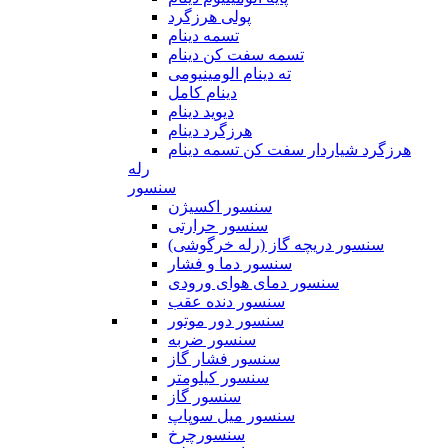
پولی هرزگرد
تسمه دینام
تسمه سفت کن دینام
ته دینام الومینیومی
دینام کامل
دیوید دینام
هرزگرد دینام
هرزگرد شیاردار سفت کن تسمه دینام
رله
سنسور
سنسور اکسیژن
سنسور حرارتی
سنسور دریچه گاز (رله خرگوشی)
سنسور دما و فشار
سنسور دمای هوای ورودی
سنسور دنده عقب
سنسور دور موتور
سنسور ضربه
سنسور فشار گاز
سنسور کیلومتر
سنسور گاز
سنسور میل سوپاپ
سنسورچرخ