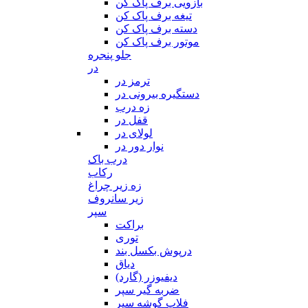
بازویی برف پاک کن
تیغه برف پاک کن
دسته برف پاک کن
موتور برف پاک کن
جلو پنجره
در
ترمز در
دستگیره بیرونی در
زه درب
قفل در
لولای در
نوار دور در
درب باک
رکاب
زه زیر چراغ
زیر سانروف
سپر
براکت
توری
درپوش بکسل بند
دیاق
دیفیوزر (گارد)
ضربه گیر سپر
فلاپ گوشه سپر