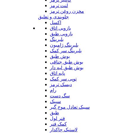
لنت ترمز
مخزن روغن ترمز
جلوبندی و تعلیق
اکسل
بازویی اتاق
بازویی طبق
بلبرینگ
بلبرینگ ژامبون
بلبرینگ سر کمک
بوش طبق
بوش طبق جناقی
بوش طبق لبه دار
پایه اتاق
توپی سر کمک
دیسک ترمز
رام
سگ دست
سیبک
سیبک تعادل موج گیر
طبق
فنر لول
کمک فنر
لاستیک چاکدار