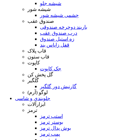
شیشه جلو
شیشه شور
چشمی شیشه شور
صندوق عقب
باربند دوچرخه صندوقی
درب صندوق عقب
زه استیل صندوق
قفل زاپاس بند
قاب پلاک
قاب ستون
کاپوت
جک کاپوت
گل پخش کن
گلگیر
گارنیش دور گلگیر
لوگو (آرم)
جلوبندی و شاسی
ابزارآلات
ترمز
استپ ترمز
بوستر ترمز
بوش پدال ترمز
پمپ ترمز
روغن ترمز