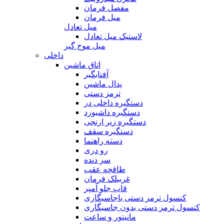
مفصل فرمان
میل فرمان
میل تعادل
لاستیک میل تعادل
میل موج گیر
داخلی
اتاق ماشین
آفتابگیر
پدال ماشین
ترمز دستی
دستگیره داخلی در
دستگیره داشبورد
دستگیره زیر ارنجی
دستگیره سقف
دسته راهنما
رو دری
سر دنده
طاقچه عقب
غربیلک فرمان
قاب جلو آمپر
کنسول ترمز دستی باجاسیگاری
کنسول ترمز دستی بدون جاسیگاری
مانیتور و ساعت