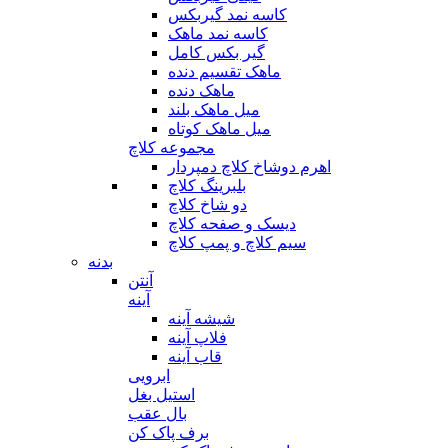
کاسه نمد گیربکس
کاسه نمد ماهک
گیر بکس کامل
ماهک تقسیم دنده
ماهک دنده
میل ماهک بلند
میل ماهک کوتاه
مجموعه کلاچ
اهرم دوشاخ کلاچ دمپردار
بلبرینگ کلاچ
دو شاخ کلاچ
دیسک و صفحه کلاچ
سیم کلاچ و پمپ کلاچ
بدنه
آنتن
آینه
شیشه آینه
فلاپ آینه
قاب آینه
ابرویی
استیل بغل
بال عقب
برف پاک کن