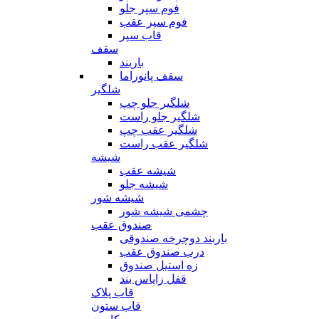
فوم سپر جلو
فوم سپر عقب
قاب سپر
سقف
باربند
سقف پانوراما
شلگیر
شلگیر جلو چپ
شلگیر جلو راست
شلگیر عقب چپ
شلگیر عقب راست
شیشه
شیشه عقب
شیشه جلو
شیشه شور
چشمی شیشه شور
صندوق عقب
باربند دوچرخه صندوقی
درب صندوق عقب
زه استیل صندوق
قفل زاپاس بند
قاب پلاک
قاب ستون