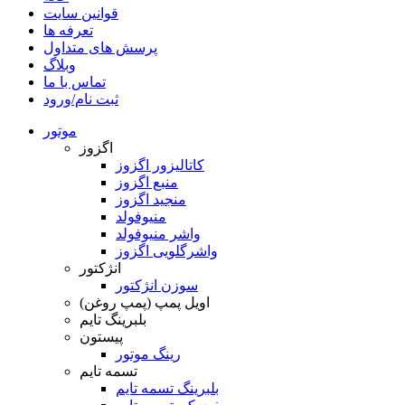
قوانین سایت
تعرفه ها
پرسش های متداول
وبلاگ
تماس با ما
ثبت نام/ورود
موتور
اگزوز
کاتالیزور اگزوز
منبع اگزوز
منجید اگزوز
منیوفولد
واشر منیوفولد
واشرگلویی اگزوز
انژکتور
سوزن انژکتور
اویل پمپ (پمپ روغن)
بلبرینگ تایم
پیستون
رینگ موتور
تسمه تایم
بلبرینگ تسمه تایم