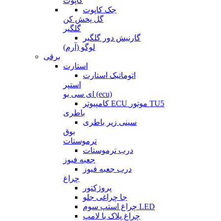
کاپوت
جک کاپوت
گل پخش کن
گلگیر
گارنیش دور گلگیر
لوگو (آرم)
برقی
استارت
اتوماتیک استارت
استپر
ای سی یو (ecu)
کامپیوتر ECU موتور TU5
باطری
سینی زیر باطری
بوق
ترموستات
درب ترموستات
جعبه فیوز
درب جعبه فیوز
چراغ
پروژکتور
جا چراغی جلو
چراغ استپ سوم LED
چراغ پلاک با لامپ