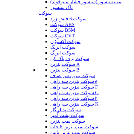
مپ سنسور (سنسور فشار منیوفولد)
ناک سنسور
سوکت
سوکت 6 فیش زرد
سوکت ABS
سوکت BSM
سوکت CVT
سوکت اکسیژن
سوکت ایربگ
سوکت ایربگ
سوکت برف پاک کن
سوکت بنزین A
سوکت بنزین B
سوکت بنزین سر صاف
سوکت بنزین سه راهی e
سوکت بنزین سه راهی F
سوکت بنزین سه راهی G
سوکت بنزین سه راهی h
سوکت بنزین سه راهی K
سوکت پدال گاز
سوکت پشت آمپر
سوکت پمپ بنزین
سوکت پمپ بنزین 6 خانه
سوکت پمپ بنزین پایین