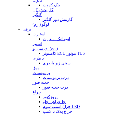
کاپوت
جک کاپوت
گل پخش کن
گلگیر
گارنیش دور گلگیر
لوگو (آرم)
برقی
استارت
اتوماتیک استارت
استپر
ای سی یو (ecu)
کامپیوتر ECU موتور TU5
باطری
سینی زیر باطری
بوق
ترموستات
درب ترموستات
جعبه فیوز
درب جعبه فیوز
چراغ
پروژکتور
جا چراغی جلو
چراغ استپ سوم LED
چراغ پلاک با لامپ