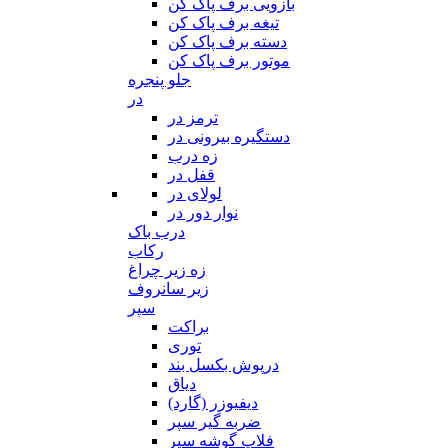
بازویی برف پاک کن
تیغه برف پاک کن
دسته برف پاک کن
موتور برف پاک کن
جلو پنجره
در
ترمز در
دستگیره بیرونی در
زه درب
قفل در
لولای در
نوار دور در
درب باک
رکاب
زه زیر چراغ
زیر سانروف
سپر
براکت
توری
درپوش بکسل بند
دیاق
دیفیوزر (گارد)
ضربه گیر سپر
فلاپ گوشه سپر