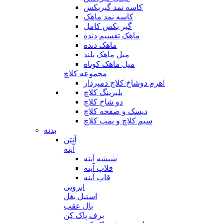
کاسه نمد گیربکس
کاسه نمد ماهک
گیر بکس کامل
ماهک تقسیم دنده
ماهک دنده
میل ماهک بلند
میل ماهک کوتاه
مجموعه کلاچ
اهرم دوشاخ کلاچ دمپردار
بلبرینگ کلاچ
دو شاخ کلاچ
دیسک و صفحه کلاچ
سیم کلاچ و پمپ کلاچ
بدنه
آنتن
آینه
شیشه آینه
فلاپ آینه
قاب آینه
ابرویی
استیل بغل
بال عقب
برف پاک کن