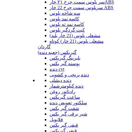
سر پلوس سمت چرخ ۲۱ خارABS
سرپلوس سمت چرخ 22 خار ABS
سه شاخه پلوس
کاسه نمد پلوس
کاسه نمد ته پلوس
کیت گردگیر پلوس
مشعلی پلوس (21 خار بلند)
مشعلی پلوس (21 خار) کوتاه
گاردان
گیربکس (جعبه دنده)
بلبرینگ گیربکس
پوسته گیر بکس
دنده cvt
دنده برنجی و کشویی
دنده دیشلی
دنده کیلومترشمار
رادیاتور روغن
ساعت گیربکس
سلکتور تعویض دنده
شفت گیر بکس
شیر برقی گیر بکس
فلایویل
قیفی گیر بکس
قیفی گیربکس