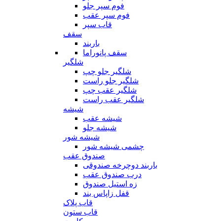
فوم سپر جلو
فوم سپر عقب
قاب سپر
سقف
باربند
سقف پانوراما
شلگیر
شلگیر جلو چپ
شلگیر جلو راست
شلگیر عقب چپ
شلگیر عقب راست
شیشه
شیشه عقب
شیشه جلو
شیشه شور
چشمی شیشه شور
صندوق عقب
باربند دوچرخه صندوقی
درب صندوق عقب
زه استیل صندوق
قفل زاپاس بند
قاب پلاک
قاب ستون