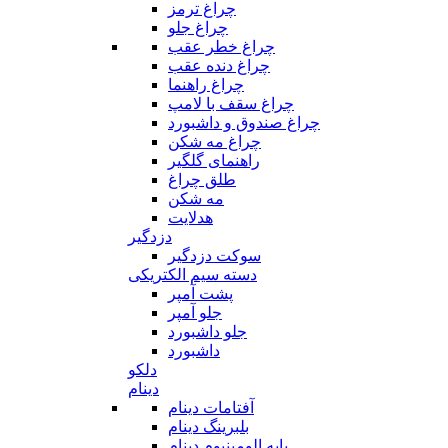
چراغ ترمز
چراغ جلو
چراغ خطر عقب
چراغ دنده عقب
چراغ راهنما
چراغ سقف با لامپ
چراغ صندوق و داشبورد
چراغ مه شکن
راهنمای گلگیر
طلق چراغ
مه شکن
هدلایت
دزدگیر
سوکت دزدگیر
دسته سیم الکتریکی
پشت آمپر
جلو آمپر
جلو داشبورد
داشبورد
دلکو
دینام
آفتامات دینام
بلبرینگ دینام
پایه الومینیوم دینام