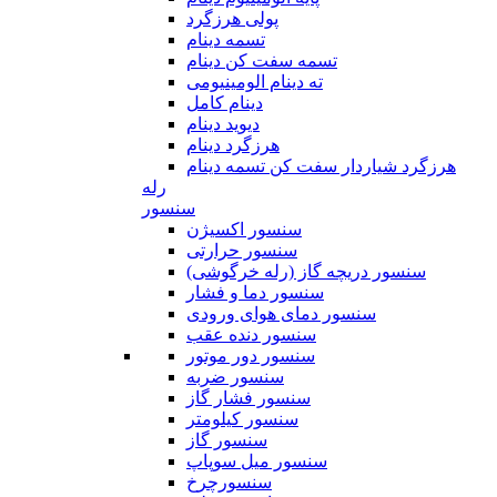
پولی هرزگرد
تسمه دینام
تسمه سفت کن دینام
ته دینام الومینیومی
دینام کامل
دیوید دینام
هرزگرد دینام
هرزگرد شیاردار سفت کن تسمه دینام
رله
سنسور
سنسور اکسیژن
سنسور حرارتی
سنسور دریچه گاز (رله خرگوشی)
سنسور دما و فشار
سنسور دمای هوای ورودی
سنسور دنده عقب
سنسور دور موتور
سنسور ضربه
سنسور فشار گاز
سنسور کیلومتر
سنسور گاز
سنسور میل سوپاپ
سنسورچرخ