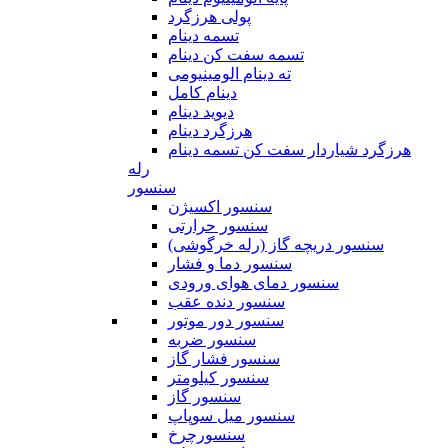
پولی هرزگرد
تسمه دینام
تسمه سفت کن دینام
ته دینام الومینیومی
دینام کامل
دیوید دینام
هرزگرد دینام
هرزگرد شیاردار سفت کن تسمه دینام
رله
سنسور
سنسور اکسیژن
سنسور حرارتی
سنسور دریچه گاز (رله خرگوشی)
سنسور دما و فشار
سنسور دمای هوای ورودی
سنسور دنده عقب
سنسور دور موتور
سنسور ضربه
سنسور فشار گاز
سنسور کیلومتر
سنسور گاز
سنسور میل سوپاپ
سنسورچرخ