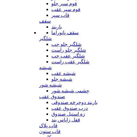
فوم سپر جلو
فوم سپر عقب
قاب سپر
سقف
باربند
سقف پانوراما
شلگیر
شلگیر جلو چپ
شلگیر جلو راست
شلگیر عقب چپ
شلگیر عقب راست
شیشه
شیشه عقب
شیشه جلو
شیشه شور
چشمی شیشه شور
صندوق عقب
باربند دوچرخه صندوقی
درب صندوق عقب
زه استیل صندوق
قفل زاپاس بند
قاب پلاک
قاب ستون