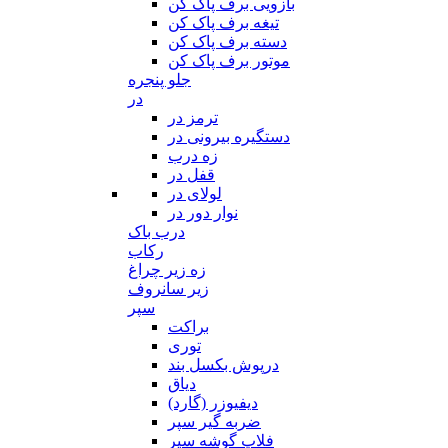
بازویی برف پاک کن
تیغه برف پاک کن
دسته برف پاک کن
موتور برف پاک کن
جلو پنجره
در
ترمز در
دستگیره بیرونی در
زه درب
قفل در
لولای در
نوار دور در
درب باک
رکاب
زه زیر چراغ
زیر سانروف
سپر
براکت
توری
درپوش بکسل بند
دیاق
دیفیوزر (گارد)
ضربه گیر سپر
فلاپ گوشه سپر