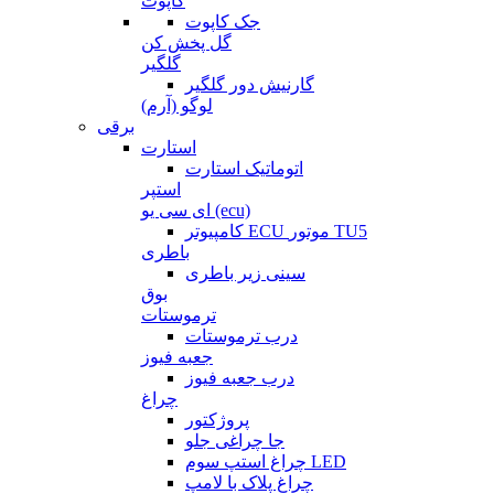
کاپوت
جک کاپوت
گل پخش کن
گلگیر
گارنیش دور گلگیر
لوگو (آرم)
برقی
استارت
اتوماتیک استارت
استپر
ای سی یو (ecu)
کامپیوتر ECU موتور TU5
باطری
سینی زیر باطری
بوق
ترموستات
درب ترموستات
جعبه فیوز
درب جعبه فیوز
چراغ
پروژکتور
جا چراغی جلو
چراغ استپ سوم LED
چراغ پلاک با لامپ