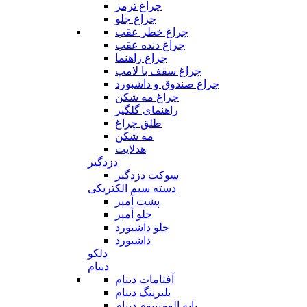
چراغ ترمز
چراغ جلو
چراغ خطر عقب
چراغ دنده عقب
چراغ راهنما
چراغ سقف با لامپ
چراغ صندوق و داشبورد
چراغ مه شکن
راهنمای گلگیر
طلق چراغ
مه شکن
هدلایت
دزدگیر
سوکت دزدگیر
دسته سیم الکتریکی
پشت آمپر
جلو آمپر
جلو داشبورد
داشبورد
دلکو
دینام
آفتامات دینام
بلبرینگ دینام
پایه الومینیوم دینام