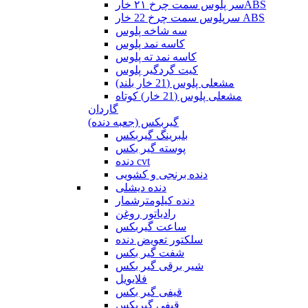
سر پلوس سمت چرخ ۲۱ خارABS
سرپلوس سمت چرخ 22 خار ABS
سه شاخه پلوس
کاسه نمد پلوس
کاسه نمد ته پلوس
کیت گردگیر پلوس
مشعلی پلوس (21 خار بلند)
مشعلی پلوس (21 خار) کوتاه
گاردان
گیربکس (جعبه دنده)
بلبرینگ گیربکس
پوسته گیر بکس
دنده cvt
دنده برنجی و کشویی
دنده دیشلی
دنده کیلومترشمار
رادیاتور روغن
ساعت گیربکس
سلکتور تعویض دنده
شفت گیر بکس
شیر برقی گیر بکس
فلایویل
قیفی گیر بکس
قیفی گیربکس