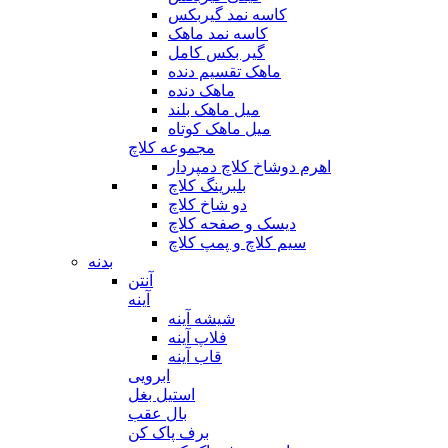
کاسه نمد گیربکس
کاسه نمد ماهک
گیر بکس کامل
ماهک تقسیم دنده
ماهک دنده
میل ماهک بلند
میل ماهک کوتاه
مجموعه کلاچ
اهرم دوشاخ کلاچ دمپردار
بلبرینگ کلاچ
دو شاخ کلاچ
دیسک و صفحه کلاچ
سیم کلاچ و پمپ کلاچ
بدنه
آنتن
آینه
شیشه آینه
فلاپ آینه
قاب آینه
ابرویی
استیل بغل
بال عقب
برف پاک کن