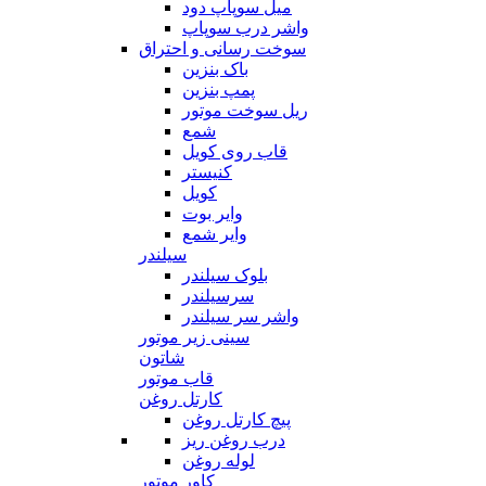
میل سوپاپ دود
واشر درب سوپاپ
سوخت رسانی و احتراق
باک بنزین
پمپ بنزین
ریل سوخت موتور
شمع
قاب روی کویل
کنیستر
کویل
وایر بوت
وایر شمع
سیلندر
بلوک سیلندر
سرسیلندر
واشر سر سیلندر
سینی زیر موتور
شاتون
قاب موتور
کارتل روغن
پیچ کارتل روغن
درب روغن ریز
لوله روغن
کاور موتور