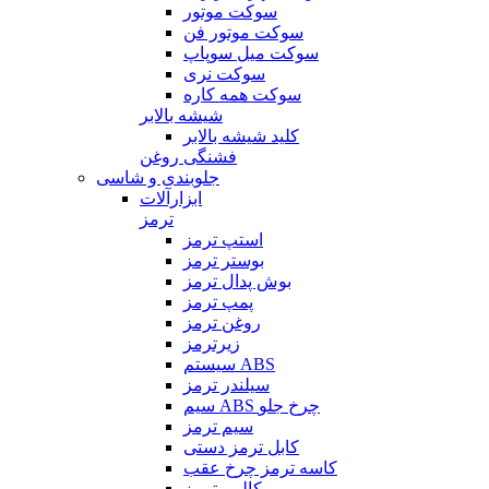
سوکت موتور
سوکت موتور فن
سوکت میل سوپاپ
سوکت نری
سوکت همه کاره
شیشه بالابر
کلید شیشه بالابر
فشنگی روغن
جلوبندی و شاسی
ابزارآلات
ترمز
استپ ترمز
بوستر ترمز
بوش پدال ترمز
پمپ ترمز
روغن ترمز
زیرترمز
سیستم ABS
سیلندر ترمز
سیم ABS چرخ جلو
سیم ترمز
کابل ترمز دستی
کاسه ترمز چرخ عقب
کالیبر ترمز