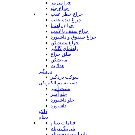
چراغ ترمز
چراغ جلو
چراغ خطر عقب
چراغ دنده عقب
چراغ راهنما
چراغ سقف با لامپ
چراغ صندوق و داشبورد
چراغ مه شکن
راهنمای گلگیر
طلق چراغ
مه شکن
هدلایت
دزدگیر
سوکت دزدگیر
دسته سیم الکتریکی
پشت آمپر
جلو آمپر
جلو داشبورد
داشبورد
دلکو
دینام
آفتامات دینام
بلبرینگ دینام
پایه الومینیوم دینام