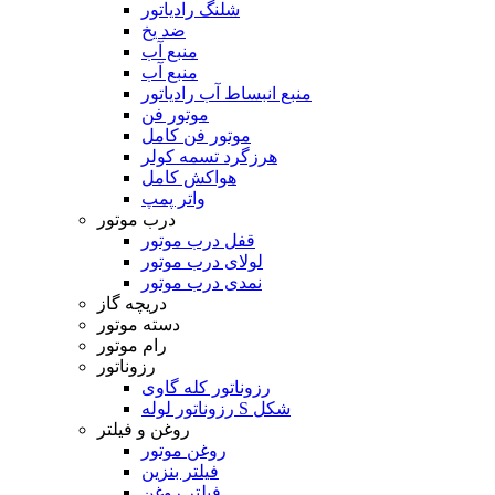
شلنگ رادیاتور
ضد یخ
منبع آب
منبع آب
منبع انبساط آب رادیاتور
موتور فن
موتور فن کامل
هرزگرد تسمه کولر
هواکش کامل
واتر پمپ
درب موتور
قفل درب موتور
لولای درب موتور
نمدی درب موتور
دریچه گاز
دسته موتور
رام موتور
رزوناتور
رزوناتور کله گاوی
رزوناتور لوله S شکل
روغن و فیلتر
روغن موتور
فیلتر بنزین
فیلتر روغن