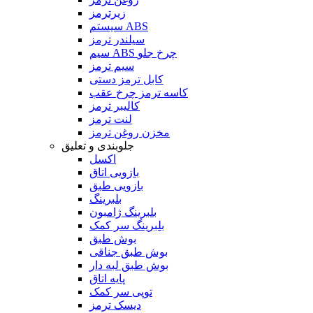
زیرترمز
سیستم ABS
سیلندر ترمز
سیم ABS چرخ جلو
سیم ترمز
کابل ترمز دستی
کاسه ترمز چرخ عقب
کالیبر ترمز
لنت ترمز
مخزن روغن ترمز
جلوبندی و تعلیق
اکسل
بازویی اتاق
بازویی طبق
بلبرینگ
بلبرینگ ژامبون
بلبرینگ سر کمک
بوش طبق
بوش طبق جناقی
بوش طبق لبه دار
پایه اتاق
توپی سر کمک
دیسک ترمز