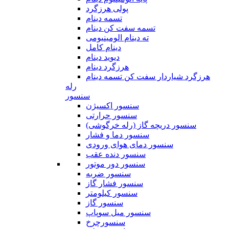
پولی هرزگرد
تسمه دینام
تسمه سفت کن دینام
ته دینام الومینیومی
دینام کامل
دیوید دینام
هرزگرد دینام
هرزگرد شیاردار سفت کن تسمه دینام
رله
سنسور
سنسور اکسیژن
سنسور حرارتی
سنسور دریچه گاز (رله خرگوشی)
سنسور دما و فشار
سنسور دمای هوای ورودی
سنسور دنده عقب
سنسور دور موتور
سنسور ضربه
سنسور فشار گاز
سنسور کیلومتر
سنسور گاز
سنسور میل سوپاپ
سنسورچرخ