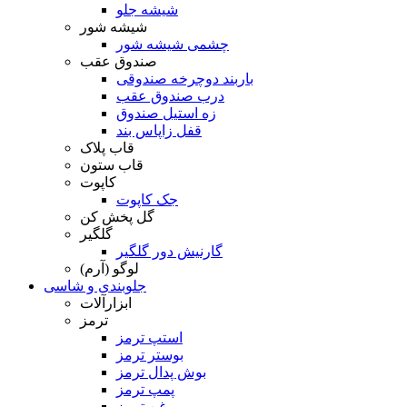
شیشه جلو
شیشه شور
چشمی شیشه شور
صندوق عقب
باربند دوچرخه صندوقی
درب صندوق عقب
زه استیل صندوق
قفل زاپاس بند
قاب پلاک
قاب ستون
کاپوت
جک کاپوت
گل پخش کن
گلگیر
گارنیش دور گلگیر
لوگو (آرم)
جلوبندی و شاسی
ابزارآلات
ترمز
استپ ترمز
بوستر ترمز
بوش پدال ترمز
پمپ ترمز
روغن ترمز