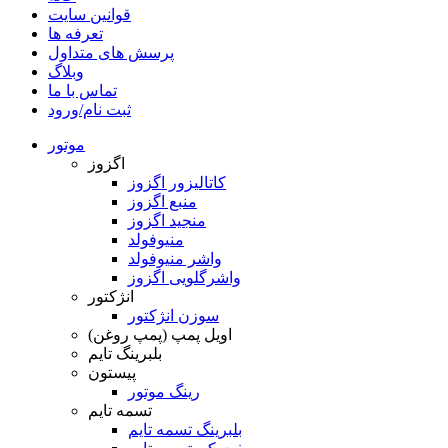
قوانین سایت
تعرفه ها
پرسش های متداول
وبلاگ
تماس با ما
ثبت نام/ورود
موتور
اگزوز
کاتالیزور اگزوز
منبع اگزوز
منجید اگزوز
منیوفولد
واشر منیوفولد
واشرگلویی اگزوز
انژکتور
سوزن انژکتور
اویل پمپ (پمپ روغن)
بلبرینگ تایم
پیستون
رینگ موتور
تسمه تایم
بلبرینگ تسمه تایم