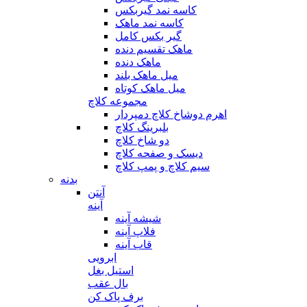
کاسه نمد گیربکس
کاسه نمد ماهک
گیر بکس کامل
ماهک تقسیم دنده
ماهک دنده
میل ماهک بلند
میل ماهک کوتاه
مجموعه کلاچ
اهرم دوشاخ کلاچ دمپردار
بلبرینگ کلاچ
دو شاخ کلاچ
دیسک و صفحه کلاچ
سیم کلاچ و پمپ کلاچ
بدنه
آنتن
آینه
شیشه آینه
فلاپ آینه
قاب آینه
ابرویی
استیل بغل
بال عقب
برف پاک کن