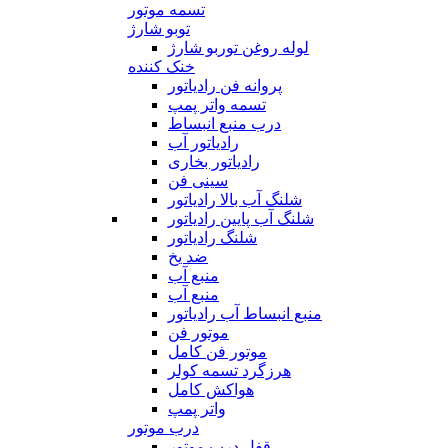
تسمه موتور
توبو شارژ
لوله روغن توربو شارژ
خنک کننده
پروانه فن رادیاتور
تسمه واتر پمپ
درب منبع انبساط
رادیاتور آب
رادیاتور بخاری
سینی فن
شلنگ آب بالا رادیاتور
شلنگ آب پایین رادیاتور
شلنگ رادیاتور
ضد یخ
منبع آب
منبع آب
منبع انبساط آب رادیاتور
موتور فن
موتور فن کامل
هرزگرد تسمه کولر
هواکش کامل
واتر پمپ
درب موتور
قفل درب موتور