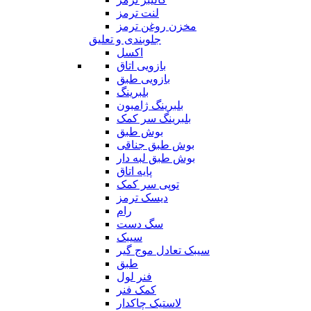
لنت ترمز
مخزن روغن ترمز
جلوبندی و تعلیق
اکسل
بازویی اتاق
بازویی طبق
بلبرینگ
بلبرینگ ژامبون
بلبرینگ سر کمک
بوش طبق
بوش طبق جناقی
بوش طبق لبه دار
پایه اتاق
توپی سر کمک
دیسک ترمز
رام
سگ دست
سیبک
سیبک تعادل موج گیر
طبق
فنر لول
کمک فنر
لاستیک چاکدار