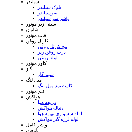
سیلندر
بلوک سیلندر
سرسیلندر
واشر سر سیلندر
سینی زیر موتور
شاتون
قاب موتور
کارتل روغن
پیچ کارتل روغن
درب روغن ریز
لوله روغن
کاور موتور
گاز
سیم گاز
میل لنگ
کاسه نمد میل لنگ
نیم موتور
هواکش
دریچه هوا
دنباله هواکش
لوله سشواری تهویه هوا
لوله لرزه گیر هواکش
واشر کامل
یاتاقان