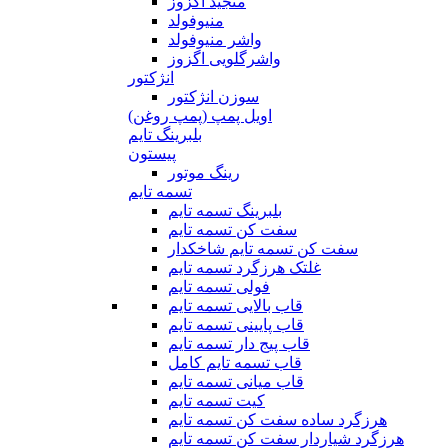
منجید اگزوز
منیوفولد
واشر منیوفولد
واشرگلویی اگزوز
انژکتور
سوزن انژکتور
اویل پمپ (پمپ روغن)
بلبرینگ تایم
پیستون
رینگ موتور
تسمه تایم
بلبرینگ تسمه تایم
سفت کن تسمه تایم
سفت کن تسمه تایم شاخکدار
غلتک هرزگرد تسمه تایم
فولی تسمه تایم
قاب بالایی تسمه تایم
قاب پایینی تسمه تایم
قاب پیج دار تسمه تایم
قاب تسمه تایم کامل
قاب میانی تسمه تایم
کیت تسمه تایم
هرزگرد ساده سفت کن تسمه تایم
هرزگرد شیاردار سفت کن تسمه تایم