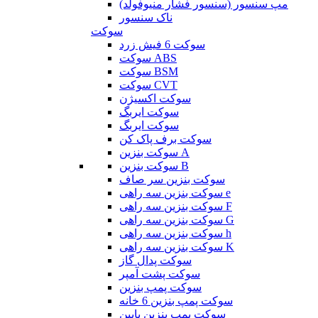
مپ سنسور (سنسور فشار منیوفولد)
ناک سنسور
سوکت
سوکت 6 فیش زرد
سوکت ABS
سوکت BSM
سوکت CVT
سوکت اکسیژن
سوکت ایربگ
سوکت ایربگ
سوکت برف پاک کن
سوکت بنزین A
سوکت بنزین B
سوکت بنزین سر صاف
سوکت بنزین سه راهی e
سوکت بنزین سه راهی F
سوکت بنزین سه راهی G
سوکت بنزین سه راهی h
سوکت بنزین سه راهی K
سوکت پدال گاز
سوکت پشت آمپر
سوکت پمپ بنزین
سوکت پمپ بنزین 6 خانه
سوکت پمپ بنزین پایین