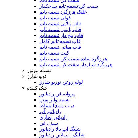
سفت کن تسمه تایم
سفت کن تسمه تایم شاخکدار
غلتک هرزگرد تسمه تایم
فولی تسمه تایم
قاب بالایی تسمه تایم
قاب پایینی تسمه تایم
قاب پیج دار تسمه تایم
قاب تسمه تایم کامل
قاب میانی تسمه تایم
کیت تسمه تایم
هرزگرد ساده سفت کن تسمه تایم
هرزگرد شیاردار سفت کن تسمه تایم
تسمه موتور
توبو شارژ
لوله روغن توربو شارژ
خنک کننده
پروانه فن رادیاتور
تسمه واتر پمپ
درب منبع انبساط
رادیاتور آب
رادیاتور بخاری
سینی فن
شلنگ آب بالا رادیاتور
شلنگ آب پایین رادیاتور