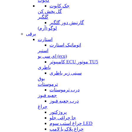
کاپوت
جک کاپوت
گل پخش کن
گلگیر
گارنیش دور گلگیر
لوگو (آرم)
برقی
استارت
اتوماتیک استارت
استپر
ای سی یو (ecu)
کامپیوتر ECU موتور TU5
باطری
سینی زیر باطری
بوق
ترموستات
درب ترموستات
جعبه فیوز
درب جعبه فیوز
چراغ
پروژکتور
جا چراغی جلو
چراغ استپ سوم LED
چراغ پلاک با لامپ