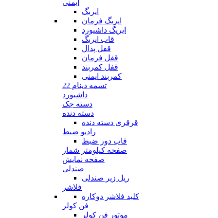
ایمنی
ایربگ
ایربگ فرمان
ایریگ داشیورد
قاب ایربگ
قفل پدال
قفل فرمان
قفل کمربند
کمربند ایمنی
تسمه دینام 22
داشبورد
دسته جک
دسته دنده
قرقری دسته دنده
رادیو ضبط
قاب دور ضبط
صفحه کیلومتر شمار
صفحه نمایش
صندلی
ریل زیر صندلی
فلاشر
کلید فلاشر دوکاره
فن کولر
موتور فن کولر