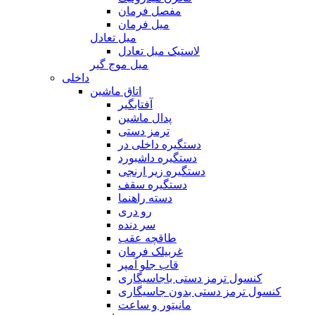
مفصل فرمان
میل فرمان
میل تعادل
لاستیک میل تعادل
میل موج گیر
داخلی
اتاق ماشین
آفتابگیر
پدال ماشین
ترمز دستی
دستگیره داخلی در
دستگیره داشبورد
دستگیره زیر ارنجی
دستگیره سقف
دسته راهنما
رو دری
سر دنده
طاقچه عقب
غربیلک فرمان
قاب جلو آمپر
کنسول ترمز دستی باجاسیگاری
کنسول ترمز دستی بدون جاسیگاری
مانیتور و ساعت