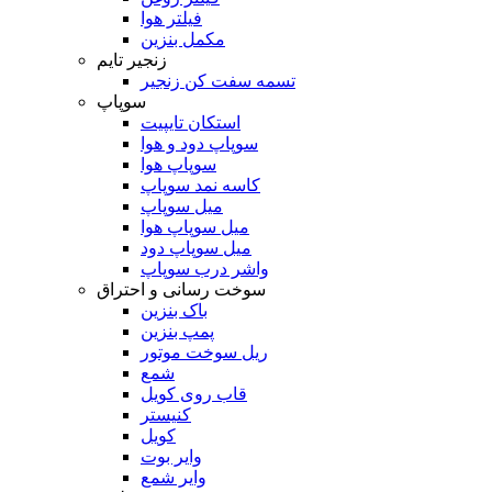
فیلتر هوا
مکمل بنزین
زنجیر تایم
تسمه سفت کن زنجیر
سوپاپ
استکان تایپیت
سوپاپ دود و هوا
سوپاپ هوا
کاسه نمد سوپاپ
میل سوپاپ
میل سوپاپ هوا
میل سوپاپ دود
واشر درب سوپاپ
سوخت رسانی و احتراق
باک بنزین
پمپ بنزین
ریل سوخت موتور
شمع
قاب روی کویل
کنیستر
کویل
وایر بوت
وایر شمع