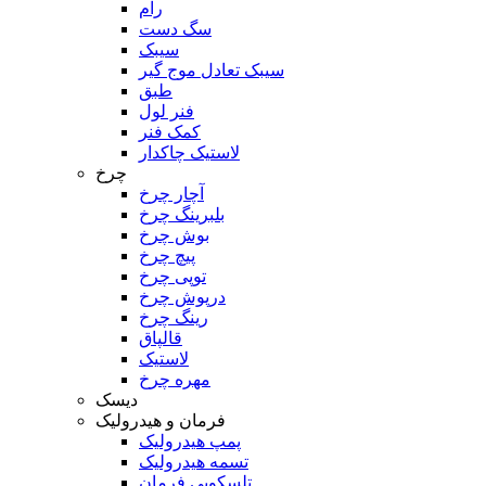
رام
سگ دست
سیبک
سیبک تعادل موج گیر
طبق
فنر لول
کمک فنر
لاستیک چاکدار
چرخ
آچار چرخ
بلبرینگ چرخ
بوش چرخ
پیچ چرخ
توپی چرخ
درپوش چرخ
رینگ چرخ
قالپاق
لاستیک
مهره چرخ
دیسک
فرمان و هیدرولیک
پمپ هیدرولیک
تسمه هیدرولیک
تلسکوپی فرمان