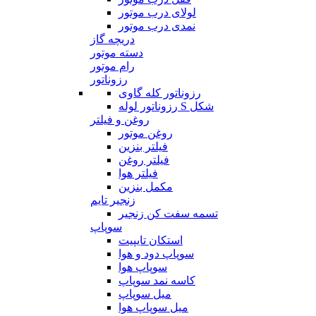
لولای درب موتور
نمدی درب موتور
دریچه گاز
دسته موتور
رام موتور
رزوناتور
رزوناتور کله گاوی
رزوناتور لوله S شکل
روغن و فیلتر
روغن موتور
فیلتر بنزین
فیلتر روغن
فیلتر هوا
مکمل بنزین
زنجیر تایم
تسمه سفت کن زنجیر
سوپاپ
استکان تایپیت
سوپاپ دود و هوا
سوپاپ هوا
کاسه نمد سوپاپ
میل سوپاپ
میل سوپاپ هوا