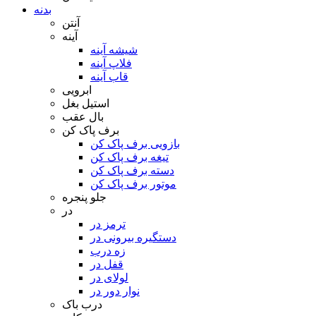
بدنه
آنتن
آینه
شیشه آینه
فلاپ آینه
قاب آینه
ابرویی
استیل بغل
بال عقب
برف پاک کن
بازویی برف پاک کن
تیغه برف پاک کن
دسته برف پاک کن
موتور برف پاک کن
جلو پنجره
در
ترمز در
دستگیره بیرونی در
زه درب
قفل در
لولای در
نوار دور در
درب باک