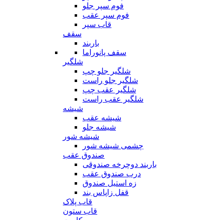
فوم سپر جلو
فوم سپر عقب
قاب سپر
سقف
باربند
سقف پانوراما
شلگیر
شلگیر جلو چپ
شلگیر جلو راست
شلگیر عقب چپ
شلگیر عقب راست
شیشه
شیشه عقب
شیشه جلو
شیشه شور
چشمی شیشه شور
صندوق عقب
باربند دوچرخه صندوقی
درب صندوق عقب
زه استیل صندوق
قفل زاپاس بند
قاب پلاک
قاب ستون