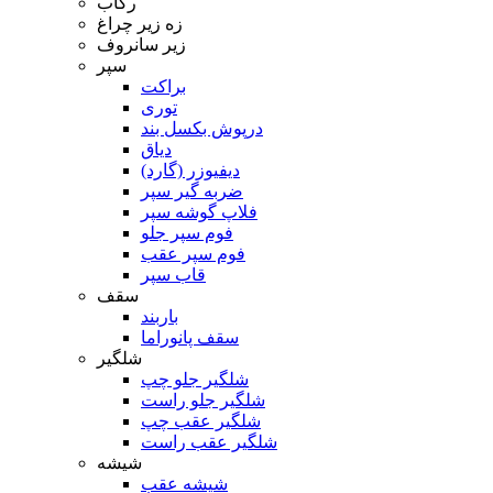
رکاب
زه زیر چراغ
زیر سانروف
سپر
براکت
توری
درپوش بکسل بند
دیاق
دیفیوزر (گارد)
ضربه گیر سپر
فلاپ گوشه سپر
فوم سپر جلو
فوم سپر عقب
قاب سپر
سقف
باربند
سقف پانوراما
شلگیر
شلگیر جلو چپ
شلگیر جلو راست
شلگیر عقب چپ
شلگیر عقب راست
شیشه
شیشه عقب