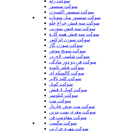
سوکت رله
سوکت سنسور
سوکت سنسور اکسیژن
سوکت سنسور میل سوپاپ
سوکت سه فیش چراغ جلو
سوکت سه فیش سوزنی
سوکت سه فیش همه کاره
سوکت سوزن انژکتور
سوکت سوزن گاز
سوکت سویچ موتور
سوکت شاسی لای در
سوکت فن دو دور مادگی
سوکت فیلتر ثانویه
سوکت کالسکه ای
سوکت کلید بالابر
سوکت کویل
سوکت کویل 4 فیش
سوکت کیلومتر
سوکت مپ
سوکت مپ بوش خاردار
سوکت مغزی پمپ بنزین
سوکت مقاومت فن
سوکت مگسی
سوکت مهره حرارتی