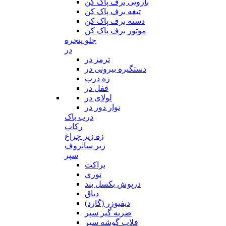
بازویی برف پاک کن
تیغه برف پاک کن
دسته برف پاک کن
موتور برف پاک کن
جلو پنجره
در
ترمز در
دستگیره بیرونی در
زه درب
قفل در
لولای در
نوار دور در
درب باک
رکاب
زه زیر چراغ
زیر سانروف
سپر
براکت
توری
درپوش بکسل بند
دیاق
دیفیوزر (گارد)
ضربه گیر سپر
فلاپ گوشه سپر