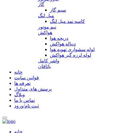
گاز
سیم گاز
میل لنگ
کاسه نمد میل لنگ
نیم موتور
هواکش
دریچه هوا
دنباله هواکش
لوله سشواری تهویه هوا
لوله لرزه گیر هواکش
واشر کامل
یاتاقان
خانه
قوانین سایت
تعرفه ها
پرسش های متداول
وبلاگ
تماس با ما
ثبت نام/ورود
خانه