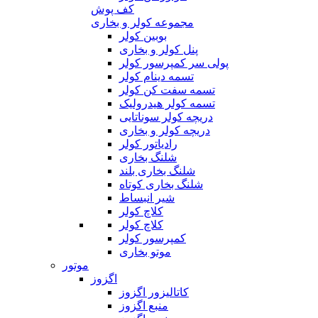
کف پوش
مجموعه کولر و بخاری
بوبین کولر
پنل کولر و بخاری
پولی سر کمپرسور کولر
تسمه دینام کولر
تسمه سفت کن کولر
تسمه کولر هیدرولیک
دریچه کولر سوناتایی
دریچه کولر و بخاری
رادیاتور کولر
شلنگ بخاری
شلنگ بخاری بلند
شلنگ بخاری کوتاه
شیر انبساط
کلاچ کولر
کلاچ کولر
کمپرسور کولر
موتو بخاری
موتور
اگزوز
کاتالیزور اگزوز
منبع اگزوز