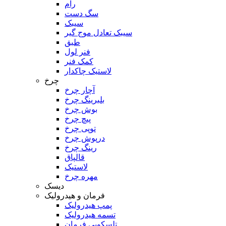
رام
سگ دست
سیبک
سیبک تعادل موج گیر
طبق
فنر لول
کمک فنر
لاستیک چاکدار
چرخ
آچار چرخ
بلبرینگ چرخ
بوش چرخ
پیچ چرخ
توپی چرخ
درپوش چرخ
رینگ چرخ
قالپاق
لاستیک
مهره چرخ
دیسک
فرمان و هیدرولیک
پمپ هیدرولیک
تسمه هیدرولیک
تلسکوپی فرمان