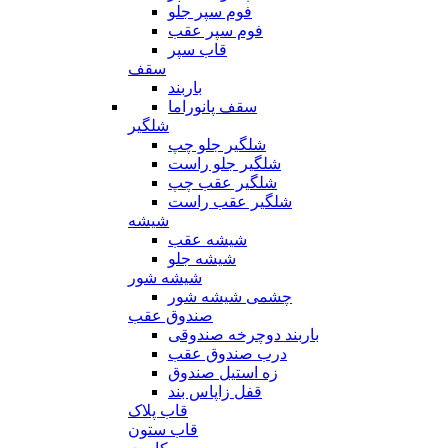
فوم سپر جلو
فوم سپر عقب
قاب سپر
سقف
باربند
سقف پانوراما
شلگیر
شلگیر جلو چپ
شلگیر جلو راست
شلگیر عقب چپ
شلگیر عقب راست
شیشه
شیشه عقب
شیشه جلو
شیشه شور
چشمی شیشه شور
صندوق عقب
باربند دوچرخه صندوقی
درب صندوق عقب
زه استیل صندوق
قفل زاپاس بند
قاب پلاک
قاب ستون