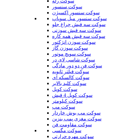
سوکت رله
سوکت سنسور
سوکت سنسور اکسیژن
سوکت سنسور میل سوپاپ
سوکت سه فیش چراغ جلو
سوکت سه فیش سوزنی
سوکت سه فیش همه کاره
سوکت سوزن انژکتور
سوکت سوزن گاز
سوکت سویچ موتور
سوکت شاسی لای در
سوکت فن دو دور مادگی
سوکت فیلتر ثانویه
سوکت کالسکه ای
سوکت کلید بالابر
سوکت کویل
سوکت کویل 4 فیش
سوکت کیلومتر
سوکت مپ
سوکت مپ بوش خاردار
سوکت مغزی پمپ بنزین
سوکت مقاومت فن
سوکت مگسی
سوکت مهره حرارتی