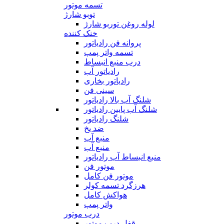
تسمه موتور
توبو شارژ
لوله روغن توربو شارژ
خنک کننده
پروانه فن رادیاتور
تسمه واتر پمپ
درب منبع انبساط
رادیاتور آب
رادیاتور بخاری
سینی فن
شلنگ آب بالا رادیاتور
شلنگ آب پایین رادیاتور
شلنگ رادیاتور
ضد یخ
منبع آب
منبع آب
منبع انبساط آب رادیاتور
موتور فن
موتور فن کامل
هرزگرد تسمه کولر
هواکش کامل
واتر پمپ
درب موتور
قفل درب موتور