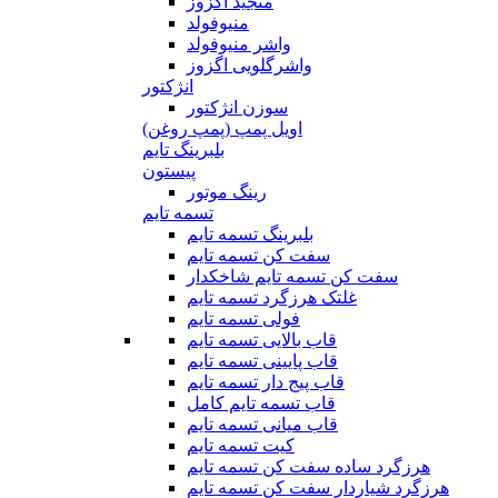
منجید اگزوز
منیوفولد
واشر منیوفولد
واشرگلویی اگزوز
انژکتور
سوزن انژکتور
اویل پمپ (پمپ روغن)
بلبرینگ تایم
پیستون
رینگ موتور
تسمه تایم
بلبرینگ تسمه تایم
سفت کن تسمه تایم
سفت کن تسمه تایم شاخکدار
غلتک هرزگرد تسمه تایم
فولی تسمه تایم
قاب بالایی تسمه تایم
قاب پایینی تسمه تایم
قاب پیج دار تسمه تایم
قاب تسمه تایم کامل
قاب میانی تسمه تایم
کیت تسمه تایم
هرزگرد ساده سفت کن تسمه تایم
هرزگرد شیاردار سفت کن تسمه تایم