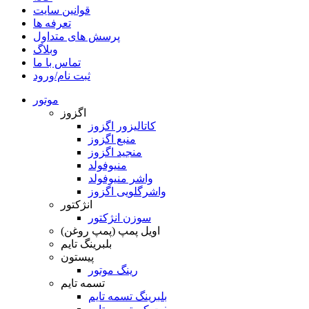
قوانین سایت
تعرفه ها
پرسش های متداول
وبلاگ
تماس با ما
ثبت نام/ورود
موتور
اگزوز
کاتالیزور اگزوز
منبع اگزوز
منجید اگزوز
منیوفولد
واشر منیوفولد
واشرگلویی اگزوز
انژکتور
سوزن انژکتور
اویل پمپ (پمپ روغن)
بلبرینگ تایم
پیستون
رینگ موتور
تسمه تایم
بلبرینگ تسمه تایم