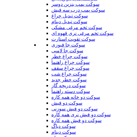
سوکت پمپ بنزین دوسر
سوکت پمپ درب سه فیش
سوکت تبدیل چراغ
سوکت تبدیل دینام
سوکت تخم مرغی مشکی
سوکت تخم مرغی نری قهوه ای
سوکت تقویت استارت
سوکت جا فیوزی
سوکت جا لامپی
سوکت چراغ خطر
سوکت چراغ راهنما
سوکت چراغ سقف
سوکت چراغ شب
سوکت خطر جدید
سوکت دریچه گاز
سوکت دسته راهنما
سوکت دو خانه همه کاره
سوکت دو فیش
سوکت دو فیش سوزنی
سوکت دو فیش نری همه کاره
سوکت دو فیش همه کاره
سوکت دیاگ
سوکت دینام