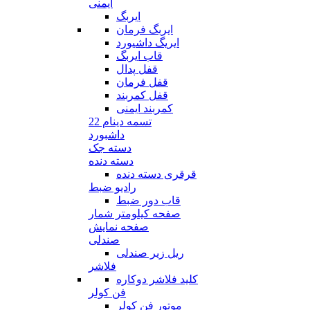
ایمنی
ایربگ
ایربگ فرمان
ایریگ داشیورد
قاب ایربگ
قفل پدال
قفل فرمان
قفل کمربند
کمربند ایمنی
تسمه دینام 22
داشبورد
دسته جک
دسته دنده
قرقری دسته دنده
رادیو ضبط
قاب دور ضبط
صفحه کیلومتر شمار
صفحه نمایش
صندلی
ریل زیر صندلی
فلاشر
کلید فلاشر دوکاره
فن کولر
موتور فن کولر