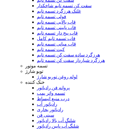
سفت کن تسمه تایم
سفت کن تسمه تایم شاخکدار
غلتک هرزگرد تسمه تایم
فولی تسمه تایم
قاب بالایی تسمه تایم
قاب پایینی تسمه تایم
قاب پیج دار تسمه تایم
قاب تسمه تایم کامل
قاب میانی تسمه تایم
کیت تسمه تایم
هرزگرد ساده سفت کن تسمه تایم
هرزگرد شیاردار سفت کن تسمه تایم
تسمه موتور
توبو شارژ
لوله روغن توربو شارژ
خنک کننده
پروانه فن رادیاتور
تسمه واتر پمپ
درب منبع انبساط
رادیاتور آب
رادیاتور بخاری
سینی فن
شلنگ آب بالا رادیاتور
شلنگ آب پایین رادیاتور