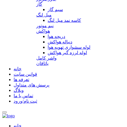
گاز
سیم گاز
میل لنگ
کاسه نمد میل لنگ
نیم موتور
هواکش
دریچه هوا
دنباله هواکش
لوله سشواری تهویه هوا
لوله لرزه گیر هواکش
واشر کامل
یاتاقان
خانه
قوانین سایت
تعرفه ها
پرسش های متداول
وبلاگ
تماس با ما
ثبت نام/ورود
خانه