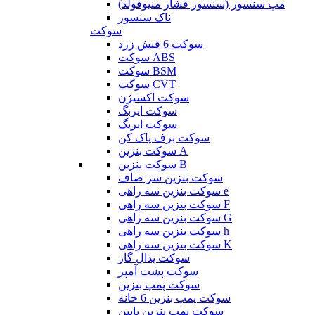
مپ سنسور (سنسور فشار منیوفولد)
ناک سنسور
سوکت
سوکت 6 فیش زرد
سوکت ABS
سوکت BSM
سوکت CVT
سوکت اکسیژن
سوکت ایربگ
سوکت ایربگ
سوکت برف پاک کن
سوکت بنزین A
سوکت بنزین B
سوکت بنزین سر صاف
سوکت بنزین سه راهی e
سوکت بنزین سه راهی F
سوکت بنزین سه راهی G
سوکت بنزین سه راهی h
سوکت بنزین سه راهی K
سوکت پدال گاز
سوکت پشت آمپر
سوکت پمپ بنزین
سوکت پمپ بنزین 6 خانه
سوکت پمپ بنزین پایین