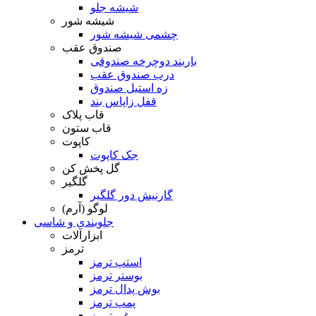
شیشه جلو
شیشه شور
چشمی شیشه شور
صندوق عقب
باربند دوچرخه صندوقی
درب صندوق عقب
زه استیل صندوق
قفل زاپاس بند
قاب پلاک
قاب ستون
کاپوت
جک کاپوت
گل پخش کن
گلگیر
گارنیش دور گلگیر
لوگو (آرم)
جلوبندی و شاسی
ابزارآلات
ترمز
استپ ترمز
بوستر ترمز
بوش پدال ترمز
پمپ ترمز
روغن ترمز