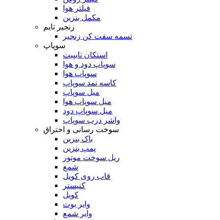
فیلتر هوا
مکمل بنزین
زنجیر تایم
تسمه سفت کن زنجیر
سوپاپ
استکان تایپیت
سوپاپ دود و هوا
سوپاپ هوا
کاسه نمد سوپاپ
میل سوپاپ
میل سوپاپ هوا
میل سوپاپ دود
واشر درب سوپاپ
سوخت رسانی و احتراق
باک بنزین
پمپ بنزین
ریل سوخت موتور
شمع
قاب روی کویل
کنیستر
کویل
وایر بوت
وایر شمع