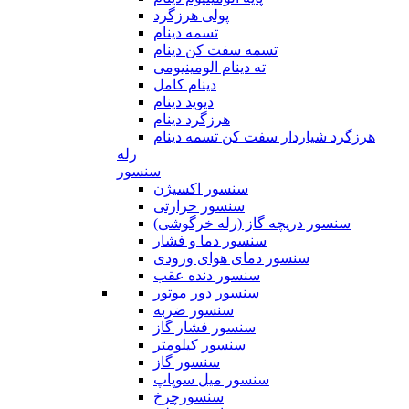
پولی هرزگرد
تسمه دینام
تسمه سفت کن دینام
ته دینام الومینیومی
دینام کامل
دیوید دینام
هرزگرد دینام
هرزگرد شیاردار سفت کن تسمه دینام
رله
سنسور
سنسور اکسیژن
سنسور حرارتی
سنسور دریچه گاز (رله خرگوشی)
سنسور دما و فشار
سنسور دمای هوای ورودی
سنسور دنده عقب
سنسور دور موتور
سنسور ضربه
سنسور فشار گاز
سنسور کیلومتر
سنسور گاز
سنسور میل سوپاپ
سنسورچرخ