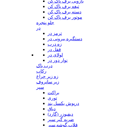
بازویی برف پاک کن
تیغه برف پاک کن
دسته برف پاک کن
موتور برف پاک کن
جلو پنجره
در
ترمز در
دستگیره بیرونی در
زه درب
قفل در
لولای در
نوار دور در
درب باک
رکاب
زه زیر چراغ
زیر سانروف
سپر
براکت
توری
درپوش بکسل بند
دیاق
دیفیوزر (گارد)
ضربه گیر سپر
فلاپ گوشه سپر