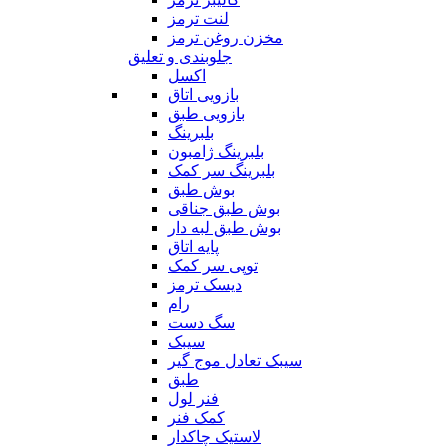
لنت ترمز
مخزن روغن ترمز
جلوبندی و تعلیق
اکسل
بازویی اتاق
بازویی طبق
بلبرینگ
بلبرینگ ژامبون
بلبرینگ سر کمک
بوش طبق
بوش طبق جناقی
بوش طبق لبه دار
پایه اتاق
توپی سر کمک
دیسک ترمز
رام
سگ دست
سیبک
سیبک تعادل موج گیر
طبق
فنر لول
کمک فنر
لاستیک چاکدار