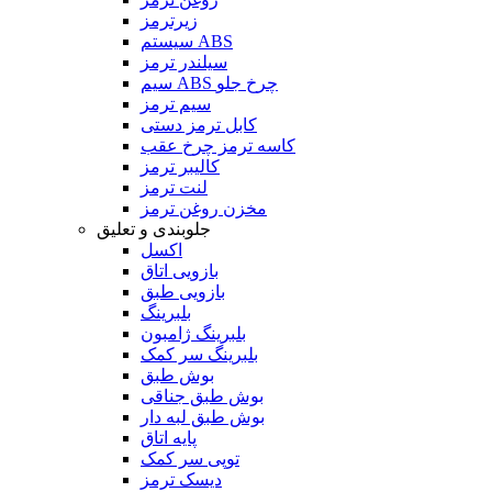
زیرترمز
سیستم ABS
سیلندر ترمز
سیم ABS چرخ جلو
سیم ترمز
کابل ترمز دستی
کاسه ترمز چرخ عقب
کالیبر ترمز
لنت ترمز
مخزن روغن ترمز
جلوبندی و تعلیق
اکسل
بازویی اتاق
بازویی طبق
بلبرینگ
بلبرینگ ژامبون
بلبرینگ سر کمک
بوش طبق
بوش طبق جناقی
بوش طبق لبه دار
پایه اتاق
توپی سر کمک
دیسک ترمز