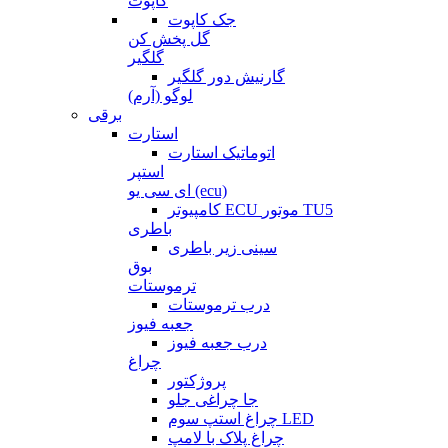
کاپوت
جک کاپوت
گل پخش کن
گلگیر
گارنیش دور گلگیر
لوگو (آرم)
برقی
استارت
اتوماتیک استارت
استپر
ای سی یو (ecu)
کامپیوتر ECU موتور TU5
باطری
سینی زیر باطری
بوق
ترموستات
درب ترموستات
جعبه فیوز
درب جعبه فیوز
چراغ
پروژکتور
جا چراغی جلو
چراغ استپ سوم LED
چراغ پلاک با لامپ