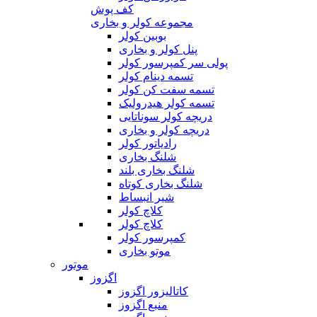
کف پوش
مجموعه کولر و بخاری
بوبین کولر
پنل کولر و بخاری
پولی سر کمپرسور کولر
تسمه دینام کولر
تسمه سفت کن کولر
تسمه کولر هیدرولیک
دریچه کولر سوناتایی
دریچه کولر و بخاری
رادیاتور کولر
شلنگ بخاری
شلنگ بخاری بلند
شلنگ بخاری کوتاه
شیر انبساط
کلاچ کولر
کلاچ کولر
کمپرسور کولر
موتو بخاری
موتور
اگزوز
کاتالیزور اگزوز
منبع اگزوز