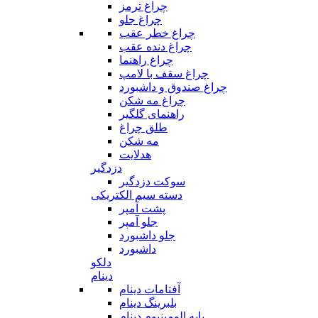
چراغ ترمز
چراغ جلو
چراغ خطر عقب
چراغ دنده عقب
چراغ راهنما
چراغ سقف با لامپ
چراغ صندوق و داشبورد
چراغ مه شکن
راهنمای گلگیر
طلق چراغ
مه شکن
هدلایت
دزدگیر
سوکت دزدگیر
دسته سیم الکتریکی
پشت آمپر
جلو آمپر
جلو داشبورد
داشبورد
دلکو
دینام
آفتامات دینام
بلبرینگ دینام
پایه الومینیوم دینام