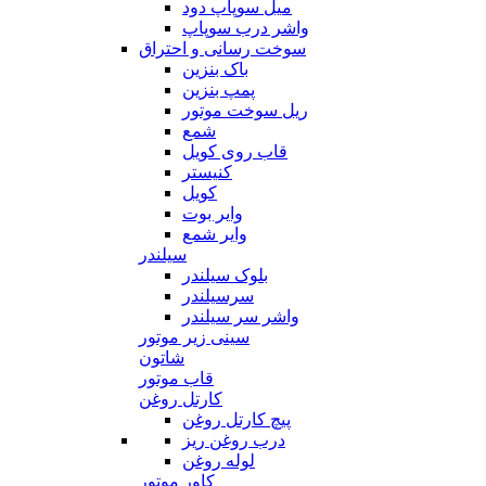
میل سوپاپ دود
واشر درب سوپاپ
سوخت رسانی و احتراق
باک بنزین
پمپ بنزین
ریل سوخت موتور
شمع
قاب روی کویل
کنیستر
کویل
وایر بوت
وایر شمع
سیلندر
بلوک سیلندر
سرسیلندر
واشر سر سیلندر
سینی زیر موتور
شاتون
قاب موتور
کارتل روغن
پیچ کارتل روغن
درب روغن ریز
لوله روغن
کاور موتور