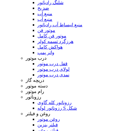
شلنگ رادیاتور
ضد یخ
منبع آب
منبع آب
منبع انبساط آب رادیاتور
موتور فن
موتور فن کامل
هرزگرد تسمه کولر
هواکش کامل
واتر پمپ
درب موتور
قفل درب موتور
لولای درب موتور
نمدی درب موتور
دریچه گاز
دسته موتور
رام موتور
رزوناتور
رزوناتور کله گاوی
رزوناتور لوله S شکل
روغن و فیلتر
روغن موتور
فیلتر بنزین
فیلتر روغن