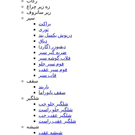
رکاب
زه زیر چراغ
زیر سانروف
سپر
براکت
توری
درپوش بکسل بند
دیاق
دیفیوزر (گارد)
ضربه گیر سپر
فلاپ گوشه سپر
فوم سپر جلو
فوم سپر عقب
قاب سپر
سقف
باربند
سقف پانوراما
شلگیر
شلگیر جلو چپ
شلگیر جلو راست
شلگیر عقب چپ
شلگیر عقب راست
شیشه
شیشه عقب