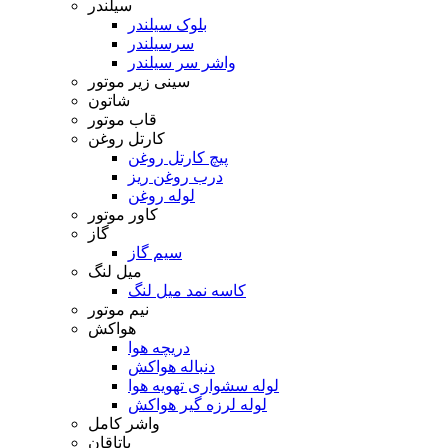
سیلندر
بلوک سیلندر
سرسیلندر
واشر سر سیلندر
سینی زیر موتور
شاتون
قاب موتور
کارتل روغن
پیچ کارتل روغن
درب روغن ریز
لوله روغن
کاور موتور
گاز
سیم گاز
میل لنگ
کاسه نمد میل لنگ
نیم موتور
هواکش
دریچه هوا
دنباله هواکش
لوله سشواری تهویه هوا
لوله لرزه گیر هواکش
واشر کامل
یاتاقان