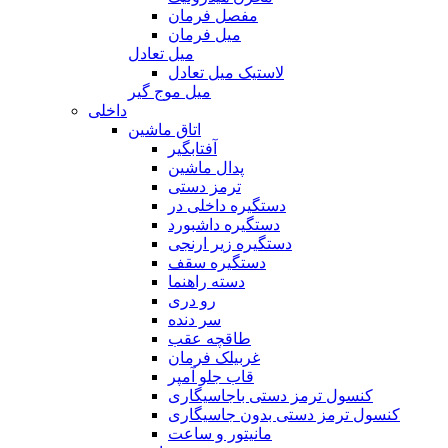
مفصل فرمان
میل فرمان
میل تعادل
لاستیک میل تعادل
میل موج گیر
داخلی
اتاق ماشین
آفتابگیر
پدال ماشین
ترمز دستی
دستگیره داخلی در
دستگیره داشبورد
دستگیره زیر ارنجی
دستگیره سقف
دسته راهنما
رو دری
سر دنده
طاقچه عقب
غربیلک فرمان
قاب جلو آمپر
کنسول ترمز دستی باجاسیگاری
کنسول ترمز دستی بدون جاسیگاری
مانیتور و ساعت