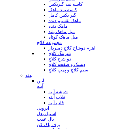
کاسه نمد گیربکس
کاسه نمد ماهک
گیر بکس کامل
ماهک تقسیم دنده
ماهک دنده
میل ماهک بلند
میل ماهک کوتاه
مجموعه کلاچ
اهرم دوشاخ کلاچ دمپردار
بلبرینگ کلاچ
دو شاخ کلاچ
دیسک و صفحه کلاچ
سیم کلاچ و پمپ کلاچ
بدنه
آنتن
آینه
شیشه آینه
فلاپ آینه
قاب آینه
ابرویی
استیل بغل
بال عقب
برف پاک کن