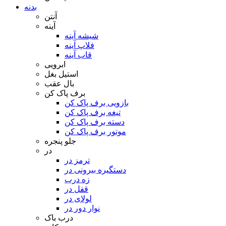
بدنه
آنتن
آینه
شیشه آینه
فلاپ آینه
قاب آینه
ابرویی
استیل بغل
بال عقب
برف پاک کن
بازویی برف پاک کن
تیغه برف پاک کن
دسته برف پاک کن
موتور برف پاک کن
جلو پنجره
در
ترمز در
دستگیره بیرونی در
زه درب
قفل در
لولای در
نوار دور در
درب باک