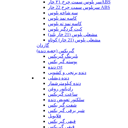
سر پلوس سمت چرخ ۲۱ خارABS
سرپلوس سمت چرخ 22 خار ABS
سه شاخه پلوس
کاسه نمد پلوس
کاسه نمد ته پلوس
کیت گردگیر پلوس
مشعلی پلوس (21 خار بلند)
مشعلی پلوس (21 خار) کوتاه
گاردان
گیربکس (جعبه دنده)
بلبرینگ گیربکس
پوسته گیر بکس
دنده cvt
دنده برنجی و کشویی
دنده دیشلی
دنده کیلومترشمار
رادیاتور روغن
ساعت گیربکس
سلکتور تعویض دنده
شفت گیر بکس
شیر برقی گیر بکس
فلایویل
قیفی گیر بکس
قیفی گیربکس