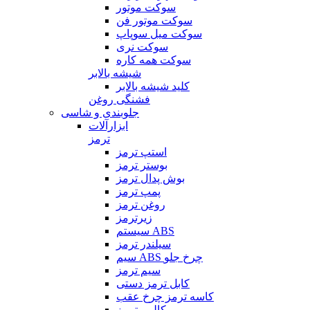
سوکت موتور
سوکت موتور فن
سوکت میل سوپاپ
سوکت نری
سوکت همه کاره
شیشه بالابر
کلید شیشه بالابر
فشنگی روغن
جلوبندی و شاسی
ابزارآلات
ترمز
استپ ترمز
بوستر ترمز
بوش پدال ترمز
پمپ ترمز
روغن ترمز
زیرترمز
سیستم ABS
سیلندر ترمز
سیم ABS چرخ جلو
سیم ترمز
کابل ترمز دستی
کاسه ترمز چرخ عقب
کالیبر ترمز