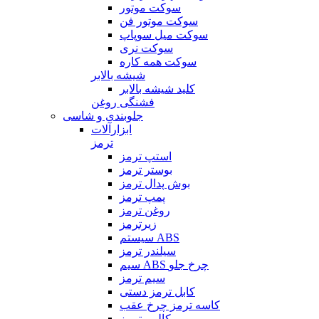
سوکت موتور
سوکت موتور فن
سوکت میل سوپاپ
سوکت نری
سوکت همه کاره
شیشه بالابر
کلید شیشه بالابر
فشنگی روغن
جلوبندی و شاسی
ابزارآلات
ترمز
استپ ترمز
بوستر ترمز
بوش پدال ترمز
پمپ ترمز
روغن ترمز
زیرترمز
سیستم ABS
سیلندر ترمز
سیم ABS چرخ جلو
سیم ترمز
کابل ترمز دستی
کاسه ترمز چرخ عقب
کالیبر ترمز