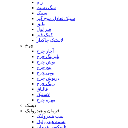
رام
سگ دست
سیبک
سیبک تعادل موج گیر
طبق
فنر لول
کمک فنر
لاستیک چاکدار
چرخ
آچار چرخ
بلبرینگ چرخ
بوش چرخ
پیچ چرخ
توپی چرخ
درپوش چرخ
رینگ چرخ
قالپاق
لاستیک
مهره چرخ
دیسک
فرمان و هیدرولیک
پمپ هیدرولیک
تسمه هیدرولیک
تلسکوپی فرمان