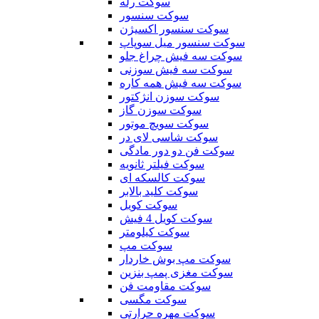
سوکت رله
سوکت سنسور
سوکت سنسور اکسیژن
سوکت سنسور میل سوپاپ
سوکت سه فیش چراغ جلو
سوکت سه فیش سوزنی
سوکت سه فیش همه کاره
سوکت سوزن انژکتور
سوکت سوزن گاز
سوکت سویچ موتور
سوکت شاسی لای در
سوکت فن دو دور مادگی
سوکت فیلتر ثانویه
سوکت کالسکه ای
سوکت کلید بالابر
سوکت کویل
سوکت کویل 4 فیش
سوکت کیلومتر
سوکت مپ
سوکت مپ بوش خاردار
سوکت مغزی پمپ بنزین
سوکت مقاومت فن
سوکت مگسی
سوکت مهره حرارتی