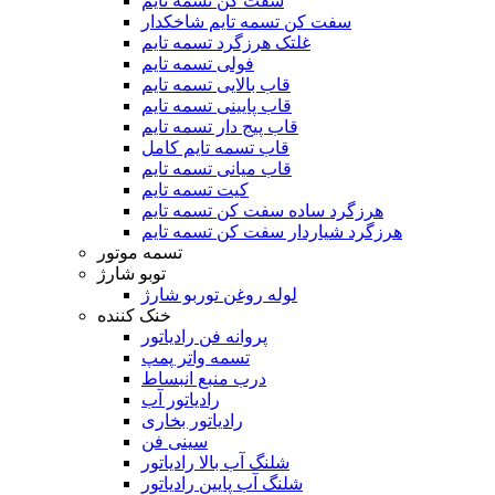
سفت کن تسمه تایم
سفت کن تسمه تایم شاخکدار
غلتک هرزگرد تسمه تایم
فولی تسمه تایم
قاب بالایی تسمه تایم
قاب پایینی تسمه تایم
قاب پیج دار تسمه تایم
قاب تسمه تایم کامل
قاب میانی تسمه تایم
کیت تسمه تایم
هرزگرد ساده سفت کن تسمه تایم
هرزگرد شیاردار سفت کن تسمه تایم
تسمه موتور
توبو شارژ
لوله روغن توربو شارژ
خنک کننده
پروانه فن رادیاتور
تسمه واتر پمپ
درب منبع انبساط
رادیاتور آب
رادیاتور بخاری
سینی فن
شلنگ آب بالا رادیاتور
شلنگ آب پایین رادیاتور