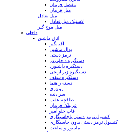
مفصل فرمان
میل فرمان
میل تعادل
لاستیک میل تعادل
میل موج گیر
داخلی
اتاق ماشین
آفتابگیر
پدال ماشین
ترمز دستی
دستگیره داخلی در
دستگیره داشبورد
دستگیره زیر ارنجی
دستگیره سقف
دسته راهنما
رو دری
سر دنده
طاقچه عقب
غربیلک فرمان
قاب جلو آمپر
کنسول ترمز دستی باجاسیگاری
کنسول ترمز دستی بدون جاسیگاری
مانیتور و ساعت