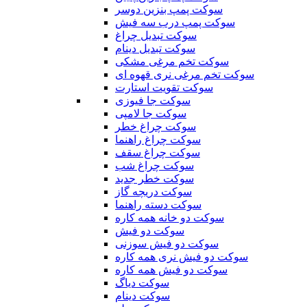
سوکت پمپ بنزین دوسر
سوکت پمپ درب سه فیش
سوکت تبدیل چراغ
سوکت تبدیل دینام
سوکت تخم مرغی مشکی
سوکت تخم مرغی نری قهوه ای
سوکت تقویت استارت
سوکت جا فیوزی
سوکت جا لامپی
سوکت چراغ خطر
سوکت چراغ راهنما
سوکت چراغ سقف
سوکت چراغ شب
سوکت خطر جدید
سوکت دریچه گاز
سوکت دسته راهنما
سوکت دو خانه همه کاره
سوکت دو فیش
سوکت دو فیش سوزنی
سوکت دو فیش نری همه کاره
سوکت دو فیش همه کاره
سوکت دیاگ
سوکت دینام