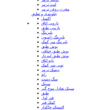
لنت ترمز
مخزن روغن ترمز
جلوبندی و تعلیق
اکسل
بازویی اتاق
بازویی طبق
بلبرینگ
بلبرینگ ژامبون
بلبرینگ سر کمک
بوش طبق
بوش طبق جناقی
بوش طبق لبه دار
پایه اتاق
توپی سر کمک
دیسک ترمز
رام
سگ دست
سیبک
سیبک تعادل موج گیر
طبق
فنر لول
کمک فنر
لاستیک چاکدار