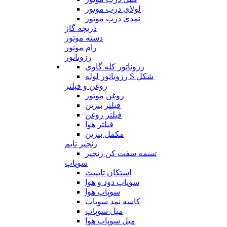
لولای درب موتور
نمدی درب موتور
دریچه گاز
دسته موتور
رام موتور
رزوناتور
رزوناتور کله گاوی
رزوناتور لوله S شکل
روغن و فیلتر
روغن موتور
فیلتر بنزین
فیلتر روغن
فیلتر هوا
مکمل بنزین
زنجیر تایم
تسمه سفت کن زنجیر
سوپاپ
استکان تایپیت
سوپاپ دود و هوا
سوپاپ هوا
کاسه نمد سوپاپ
میل سوپاپ
میل سوپاپ هوا