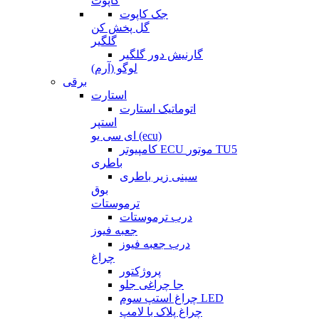
کاپوت
جک کاپوت
گل پخش کن
گلگیر
گارنیش دور گلگیر
لوگو (آرم)
برقی
استارت
اتوماتیک استارت
استپر
ای سی یو (ecu)
کامپیوتر ECU موتور TU5
باطری
سینی زیر باطری
بوق
ترموستات
درب ترموستات
جعبه فیوز
درب جعبه فیوز
چراغ
پروژکتور
جا چراغی جلو
چراغ استپ سوم LED
چراغ پلاک با لامپ