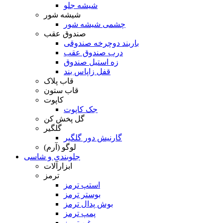
شیشه جلو
شیشه شور
چشمی شیشه شور
صندوق عقب
باربند دوچرخه صندوقی
درب صندوق عقب
زه استیل صندوق
قفل زاپاس بند
قاب پلاک
قاب ستون
کاپوت
جک کاپوت
گل پخش کن
گلگیر
گارنیش دور گلگیر
لوگو (آرم)
جلوبندی و شاسی
ابزارآلات
ترمز
استپ ترمز
بوستر ترمز
بوش پدال ترمز
پمپ ترمز
روغن ترمز