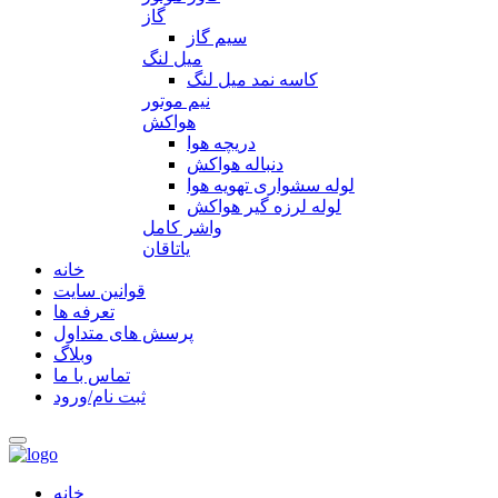
گاز
سیم گاز
میل لنگ
کاسه نمد میل لنگ
نیم موتور
هواکش
دریچه هوا
دنباله هواکش
لوله سشواری تهویه هوا
لوله لرزه گیر هواکش
واشر کامل
یاتاقان
خانه
قوانین سایت
تعرفه ها
پرسش های متداول
وبلاگ
تماس با ما
ثبت نام/ورود
خانه