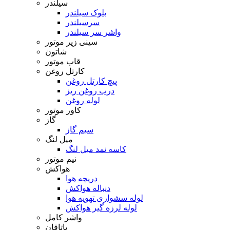
سیلندر
بلوک سیلندر
سرسیلندر
واشر سر سیلندر
سینی زیر موتور
شاتون
قاب موتور
کارتل روغن
پیچ کارتل روغن
درب روغن ریز
لوله روغن
کاور موتور
گاز
سیم گاز
میل لنگ
کاسه نمد میل لنگ
نیم موتور
هواکش
دریچه هوا
دنباله هواکش
لوله سشواری تهویه هوا
لوله لرزه گیر هواکش
واشر کامل
یاتاقان