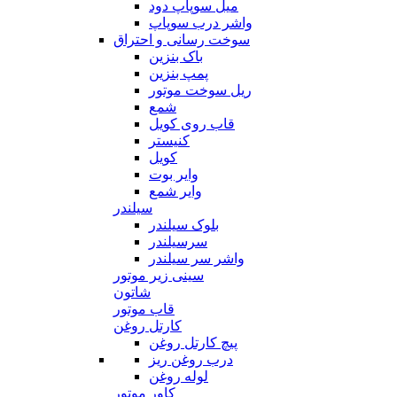
میل سوپاپ دود
واشر درب سوپاپ
سوخت رسانی و احتراق
باک بنزین
پمپ بنزین
ریل سوخت موتور
شمع
قاب روی کویل
کنیستر
کویل
وایر بوت
وایر شمع
سیلندر
بلوک سیلندر
سرسیلندر
واشر سر سیلندر
سینی زیر موتور
شاتون
قاب موتور
کارتل روغن
پیچ کارتل روغن
درب روغن ریز
لوله روغن
کاور موتور