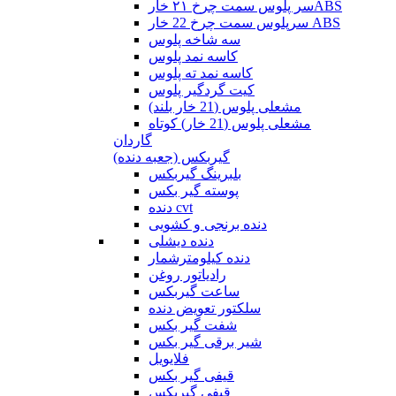
سر پلوس سمت چرخ ۲۱ خارABS
سرپلوس سمت چرخ 22 خار ABS
سه شاخه پلوس
کاسه نمد پلوس
کاسه نمد ته پلوس
کیت گردگیر پلوس
مشعلی پلوس (21 خار بلند)
مشعلی پلوس (21 خار) کوتاه
گاردان
گیربکس (جعبه دنده)
بلبرینگ گیربکس
پوسته گیر بکس
دنده cvt
دنده برنجی و کشویی
دنده دیشلی
دنده کیلومترشمار
رادیاتور روغن
ساعت گیربکس
سلکتور تعویض دنده
شفت گیر بکس
شیر برقی گیر بکس
فلایویل
قیفی گیر بکس
قیفی گیربکس