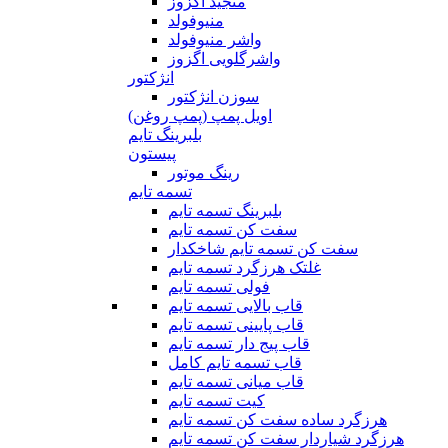
منجید اگزوز
منیوفولد
واشر منیوفولد
واشرگلویی اگزوز
انژکتور
سوزن انژکتور
اویل پمپ (پمپ روغن)
بلبرینگ تایم
پیستون
رینگ موتور
تسمه تایم
بلبرینگ تسمه تایم
سفت کن تسمه تایم
سفت کن تسمه تایم شاخکدار
غلتک هرزگرد تسمه تایم
فولی تسمه تایم
قاب بالایی تسمه تایم
قاب پایینی تسمه تایم
قاب پیج دار تسمه تایم
قاب تسمه تایم کامل
قاب میانی تسمه تایم
کیت تسمه تایم
هرزگرد ساده سفت کن تسمه تایم
هرزگرد شیاردار سفت کن تسمه تایم