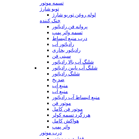
تسمه موتور
توبو شارژ
لوله روغن توربو شارژ
خنک کننده
پروانه فن رادیاتور
تسمه واتر پمپ
درب منبع انبساط
رادیاتور آب
رادیاتور بخاری
سینی فن
شلنگ آب بالا رادیاتور
شلنگ آب پایین رادیاتور
شلنگ رادیاتور
ضد یخ
منبع آب
منبع آب
منبع انبساط آب رادیاتور
موتور فن
موتور فن کامل
هرزگرد تسمه کولر
هواکش کامل
واتر پمپ
درب موتور
قفل درب موتور