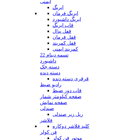
ایمنی
ایربگ
ایربگ فرمان
ایریگ داشیورد
قاب ایربگ
قفل پدال
قفل فرمان
قفل کمربند
کمربند ایمنی
تسمه دینام 22
داشبورد
دسته جک
دسته دنده
قرقری دسته دنده
رادیو ضبط
قاب دور ضبط
صفحه کیلومتر شمار
صفحه نمایش
صندلی
ریل زیر صندلی
فلاشر
کلید فلاشر دوکاره
فن کولر
موتور فن کولر