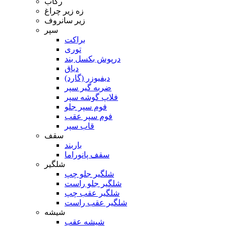
رکاب
زه زیر چراغ
زیر سانروف
سپر
براکت
توری
درپوش بکسل بند
دیاق
دیفیوزر (گارد)
ضربه گیر سپر
فلاپ گوشه سپر
فوم سپر جلو
فوم سپر عقب
قاب سپر
سقف
باربند
سقف پانوراما
شلگیر
شلگیر جلو چپ
شلگیر جلو راست
شلگیر عقب چپ
شلگیر عقب راست
شیشه
شیشه عقب