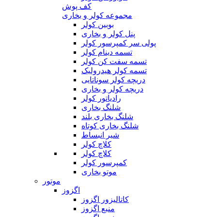
کف پوش
مجموعه کولر و بخاری
بوبین کولر
پنل کولر و بخاری
پولی سر کمپرسور کولر
تسمه دینام کولر
تسمه سفت کن کولر
تسمه کولر هیدرولیک
دریچه کولر سوناتایی
دریچه کولر و بخاری
رادیاتور کولر
شلنگ بخاری
شلنگ بخاری بلند
شلنگ بخاری کوتاه
شیر انبساط
کلاچ کولر
کلاچ کولر
کمپرسور کولر
موتو بخاری
موتور
اگزوز
کاتالیزور اگزوز
منبع اگزوز