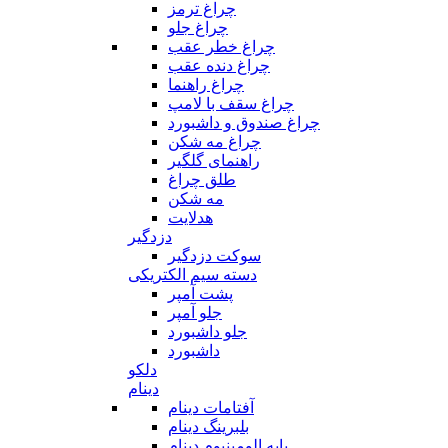
چراغ ترمز
چراغ جلو
چراغ خطر عقب
چراغ دنده عقب
چراغ راهنما
چراغ سقف با لامپ
چراغ صندوق و داشبورد
چراغ مه شکن
راهنمای گلگیر
طلق چراغ
مه شکن
هدلایت
دزدگیر
سوکت دزدگیر
دسته سیم الکتریکی
پشت آمپر
جلو آمپر
جلو داشبورد
داشبورد
دلکو
دینام
آفتامات دینام
بلبرینگ دینام
پایه الومینیوم دینام