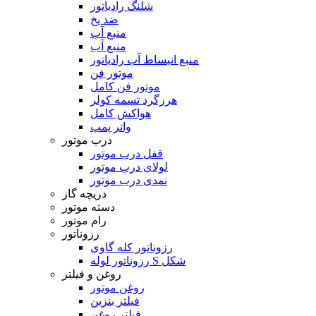
شلنگ رادیاتور
ضد یخ
منبع آب
منبع آب
منبع انبساط آب رادیاتور
موتور فن
موتور فن کامل
هرزگرد تسمه کولر
هواکش کامل
واتر پمپ
درب موتور
قفل درب موتور
لولای درب موتور
نمدی درب موتور
دریچه گاز
دسته موتور
رام موتور
رزوناتور
رزوناتور کله گاوی
رزوناتور لوله S شکل
روغن و فیلتر
روغن موتور
فیلتر بنزین
فیلتر روغن