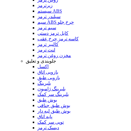
زیرترمز
سیستم ABS
سیلندر ترمز
سیم ABS چرخ جلو
سیم ترمز
کابل ترمز دستی
کاسه ترمز چرخ عقب
کالیبر ترمز
لنت ترمز
مخزن روغن ترمز
جلوبندی و تعلیق
اکسل
بازویی اتاق
بازویی طبق
بلبرینگ
بلبرینگ ژامبون
بلبرینگ سر کمک
بوش طبق
بوش طبق جناقی
بوش طبق لبه دار
پایه اتاق
توپی سر کمک
دیسک ترمز