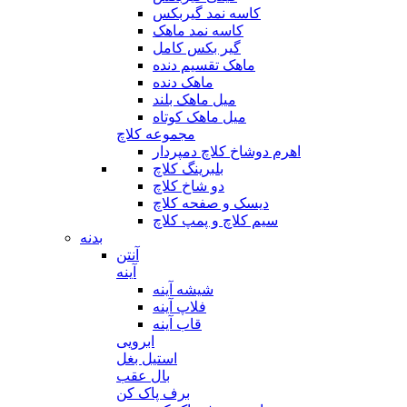
کاسه نمد گیربکس
کاسه نمد ماهک
گیر بکس کامل
ماهک تقسیم دنده
ماهک دنده
میل ماهک بلند
میل ماهک کوتاه
مجموعه کلاچ
اهرم دوشاخ کلاچ دمپردار
بلبرینگ کلاچ
دو شاخ کلاچ
دیسک و صفحه کلاچ
سیم کلاچ و پمپ کلاچ
بدنه
آنتن
آینه
شیشه آینه
فلاپ آینه
قاب آینه
ابرویی
استیل بغل
بال عقب
برف پاک کن