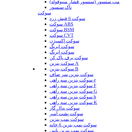
مپ سنسور (سنسور فشار منیوفولد)
ناک سنسور
سوکت
سوکت 6 فیش زرد
سوکت ABS
سوکت BSM
سوکت CVT
سوکت اکسیژن
سوکت ایربگ
سوکت ایربگ
سوکت برف پاک کن
سوکت بنزین A
سوکت بنزین B
سوکت بنزین سر صاف
سوکت بنزین سه راهی e
سوکت بنزین سه راهی F
سوکت بنزین سه راهی G
سوکت بنزین سه راهی h
سوکت بنزین سه راهی K
سوکت پدال گاز
سوکت پشت آمپر
سوکت پمپ بنزین
سوکت پمپ بنزین 6 خانه
سوکت پمپ بنزین پایین