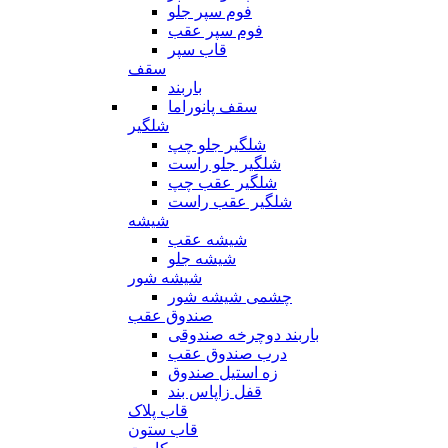
فوم سپر جلو
فوم سپر عقب
قاب سپر
سقف
باربند
سقف پانوراما
شلگیر
شلگیر جلو چپ
شلگیر جلو راست
شلگیر عقب چپ
شلگیر عقب راست
شیشه
شیشه عقب
شیشه جلو
شیشه شور
چشمی شیشه شور
صندوق عقب
باربند دوچرخه صندوقی
درب صندوق عقب
زه استیل صندوق
قفل زاپاس بند
قاب پلاک
قاب ستون