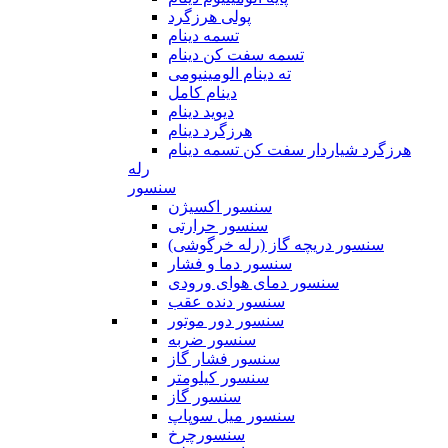
پولی هرزگرد
تسمه دینام
تسمه سفت کن دینام
ته دینام الومینیومی
دینام کامل
دیوید دینام
هرزگرد دینام
هرزگرد شیاردار سفت کن تسمه دینام
رله
سنسور
سنسور اکسیژن
سنسور حرارتی
سنسور دریچه گاز (رله خرگوشی)
سنسور دما و فشار
سنسور دمای هوای ورودی
سنسور دنده عقب
سنسور دور موتور
سنسور ضربه
سنسور فشار گاز
سنسور کیلومتر
سنسور گاز
سنسور میل سوپاپ
سنسورچرخ