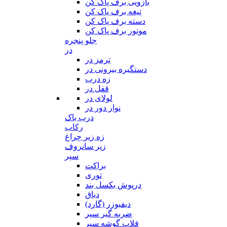
بازویی برف پاک کن
تیغه برف پاک کن
دسته برف پاک کن
موتور برف پاک کن
جلو پنجره
در
ترمز در
دستگیره بیرونی در
زه درب
قفل در
لولای در
نوار دور در
درب باک
رکاب
زه زیر چراغ
زیر سانروف
سپر
براکت
توری
درپوش بکسل بند
دیاق
دیفیوزر (گارد)
ضربه گیر سپر
فلاپ گوشه سپر