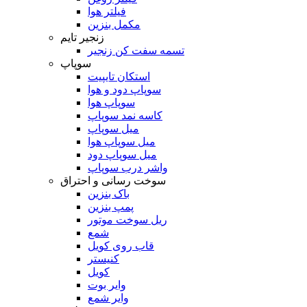
فیلتر هوا
مکمل بنزین
زنجیر تایم
تسمه سفت کن زنجیر
سوپاپ
استکان تایپیت
سوپاپ دود و هوا
سوپاپ هوا
کاسه نمد سوپاپ
میل سوپاپ
میل سوپاپ هوا
میل سوپاپ دود
واشر درب سوپاپ
سوخت رسانی و احتراق
باک بنزین
پمپ بنزین
ریل سوخت موتور
شمع
قاب روی کویل
کنیستر
کویل
وایر بوت
وایر شمع