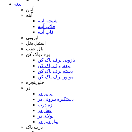
بدنه
آنتن
آینه
شیشه آینه
فلاپ آینه
قاب آینه
ابرویی
استیل بغل
بال عقب
برف پاک کن
بازویی برف پاک کن
تیغه برف پاک کن
دسته برف پاک کن
موتور برف پاک کن
جلو پنجره
در
ترمز در
دستگیره بیرونی در
زه درب
قفل در
لولای در
نوار دور در
درب باک