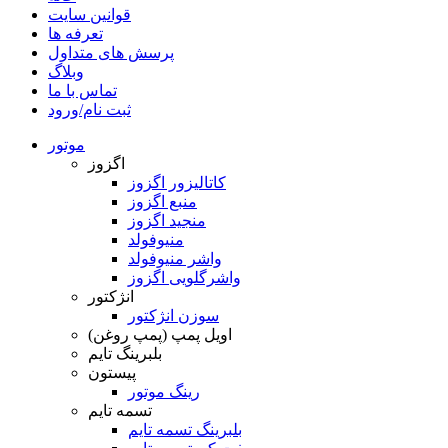
قوانین سایت
تعرفه ها
پرسش های متداول
وبلاگ
تماس با ما
ثبت نام/ورود
موتور
اگزوز
کاتالیزور اگزوز
منبع اگزوز
منجید اگزوز
منیوفولد
واشر منیوفولد
واشرگلویی اگزوز
انژکتور
سوزن انژکتور
اویل پمپ (پمپ روغن)
بلبرینگ تایم
پیستون
رینگ موتور
تسمه تایم
بلبرینگ تسمه تایم