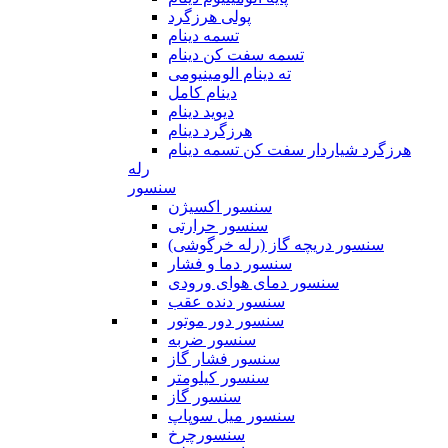
پولی هرزگرد
تسمه دینام
تسمه سفت کن دینام
ته دینام الومینیومی
دینام کامل
دیوید دینام
هرزگرد دینام
هرزگرد شیاردار سفت کن تسمه دینام
رله
سنسور
سنسور اکسیژن
سنسور حرارتی
سنسور دریچه گاز (رله خرگوشی)
سنسور دما و فشار
سنسور دمای هوای ورودی
سنسور دنده عقب
سنسور دور موتور
سنسور ضربه
سنسور فشار گاز
سنسور کیلومتر
سنسور گاز
سنسور میل سوپاپ
سنسورچرخ