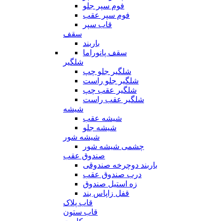
فوم سپر جلو
فوم سپر عقب
قاب سپر
سقف
باربند
سقف پانوراما
شلگیر
شلگیر جلو چپ
شلگیر جلو راست
شلگیر عقب چپ
شلگیر عقب راست
شیشه
شیشه عقب
شیشه جلو
شیشه شور
چشمی شیشه شور
صندوق عقب
باربند دوچرخه صندوقی
درب صندوق عقب
زه استیل صندوق
قفل زاپاس بند
قاب پلاک
قاب ستون