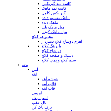
کاسه نمد گیربکس
کاسه نمد ماهک
گیر بکس کامل
ماهک تقسیم دنده
ماهک دنده
میل ماهک بلند
میل ماهک کوتاه
مجموعه کلاچ
اهرم دوشاخ کلاچ دمپردار
بلبرینگ کلاچ
دو شاخ کلاچ
دیسک و صفحه کلاچ
سیم کلاچ و پمپ کلاچ
بدنه
آنتن
آینه
شیشه آینه
فلاپ آینه
قاب آینه
ابرویی
استیل بغل
بال عقب
برف پاک کن