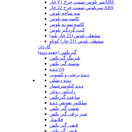
سر پلوس سمت چرخ ۲۱ خارABS
سرپلوس سمت چرخ 22 خار ABS
سه شاخه پلوس
کاسه نمد پلوس
کاسه نمد ته پلوس
کیت گردگیر پلوس
مشعلی پلوس (21 خار بلند)
مشعلی پلوس (21 خار) کوتاه
گاردان
گیربکس (جعبه دنده)
بلبرینگ گیربکس
پوسته گیر بکس
دنده cvt
دنده برنجی و کشویی
دنده دیشلی
دنده کیلومترشمار
رادیاتور روغن
ساعت گیربکس
سلکتور تعویض دنده
شفت گیر بکس
شیر برقی گیر بکس
فلایویل
قیفی گیر بکس
قیفی گیربکس