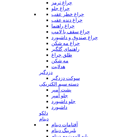
چراغ ترمز
چراغ جلو
چراغ خطر عقب
چراغ دنده عقب
چراغ راهنما
چراغ سقف با لامپ
چراغ صندوق و داشبورد
چراغ مه شکن
راهنمای گلگیر
طلق چراغ
مه شکن
هدلایت
دزدگیر
سوکت دزدگیر
دسته سیم الکتریکی
پشت آمپر
جلو آمپر
جلو داشبورد
داشبورد
دلکو
دینام
آفتامات دینام
بلبرینگ دینام
پایه الومینیوم دینام