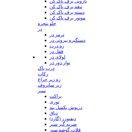
بازویی برف پاک کن
تیغه برف پاک کن
دسته برف پاک کن
موتور برف پاک کن
جلو پنجره
در
ترمز در
دستگیره بیرونی در
زه درب
قفل در
لولای در
نوار دور در
درب باک
رکاب
زه زیر چراغ
زیر سانروف
سپر
براکت
توری
درپوش بکسل بند
دیاق
دیفیوزر (گارد)
ضربه گیر سپر
فلاپ گوشه سپر