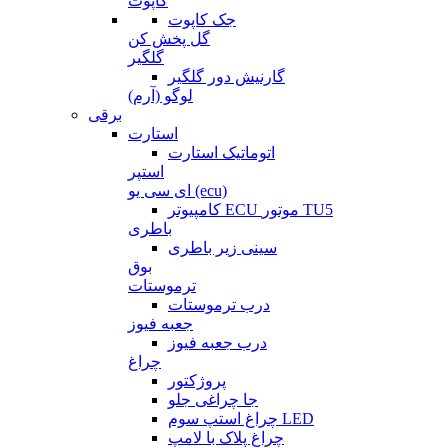
کاپوت
جک کاپوت
گل پخش کن
گلگیر
گارنیش دور گلگیر
لوگو (آرم)
برقی
استارت
اتوماتیک استارت
استپر
ای سی یو (ecu)
کامپیوتر ECU موتور TU5
باطری
سینی زیر باطری
بوق
ترموستات
درب ترموستات
جعبه فیوز
درب جعبه فیوز
چراغ
پروژکتور
جا چراغی جلو
چراغ استپ سوم LED
چراغ پلاک با لامپ