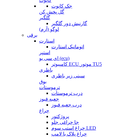
کاپوت
جک کاپوت
گل پخش کن
گلگیر
گارنیش دور گلگیر
لوگو (آرم)
برقی
استارت
اتوماتیک استارت
استپر
ای سی یو (ecu)
کامپیوتر ECU موتور TU5
باطری
سینی زیر باطری
بوق
ترموستات
درب ترموستات
جعبه فیوز
درب جعبه فیوز
چراغ
پروژکتور
جا چراغی جلو
چراغ استپ سوم LED
چراغ پلاک با لامپ