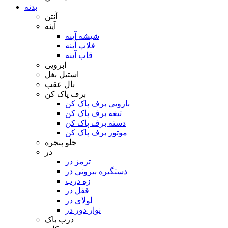
بدنه
آنتن
آینه
شیشه آینه
فلاپ آینه
قاب آینه
ابرویی
استیل بغل
بال عقب
برف پاک کن
بازویی برف پاک کن
تیغه برف پاک کن
دسته برف پاک کن
موتور برف پاک کن
جلو پنجره
در
ترمز در
دستگیره بیرونی در
زه درب
قفل در
لولای در
نوار دور در
درب باک