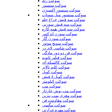
سوکت رله
سوکت سنسور
سوکت سنسور اکسیژن
سوکت سنسور میل سوپاپ
سوکت سه فیش چراغ جلو
سوکت سه فیش سوزنی
سوکت سه فیش همه کاره
سوکت سوزن انژکتور
سوکت سوزن گاز
سوکت سویچ موتور
سوکت شاسی لای در
سوکت فن دو دور مادگی
سوکت فیلتر ثانویه
سوکت کالسکه ای
سوکت کلید بالابر
سوکت کویل
سوکت کویل 4 فیش
سوکت کیلومتر
سوکت مپ
سوکت مپ بوش خاردار
سوکت مغزی پمپ بنزین
سوکت مقاومت فن
سوکت مگسی
سوکت مهره حرارتی