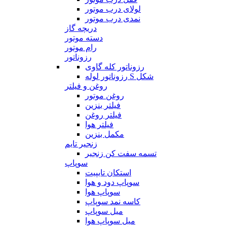
لولای درب موتور
نمدی درب موتور
دریچه گاز
دسته موتور
رام موتور
رزوناتور
رزوناتور کله گاوی
رزوناتور لوله S شکل
روغن و فیلتر
روغن موتور
فیلتر بنزین
فیلتر روغن
فیلتر هوا
مکمل بنزین
زنجیر تایم
تسمه سفت کن زنجیر
سوپاپ
استکان تایپیت
سوپاپ دود و هوا
سوپاپ هوا
کاسه نمد سوپاپ
میل سوپاپ
میل سوپاپ هوا