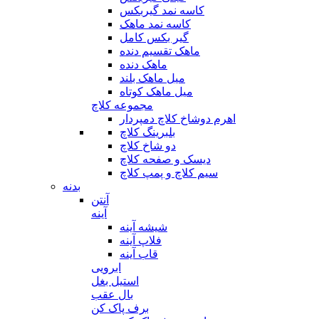
کاسه نمد گیربکس
کاسه نمد ماهک
گیر بکس کامل
ماهک تقسیم دنده
ماهک دنده
میل ماهک بلند
میل ماهک کوتاه
مجموعه کلاچ
اهرم دوشاخ کلاچ دمپردار
بلبرینگ کلاچ
دو شاخ کلاچ
دیسک و صفحه کلاچ
سیم کلاچ و پمپ کلاچ
بدنه
آنتن
آینه
شیشه آینه
فلاپ آینه
قاب آینه
ابرویی
استیل بغل
بال عقب
برف پاک کن