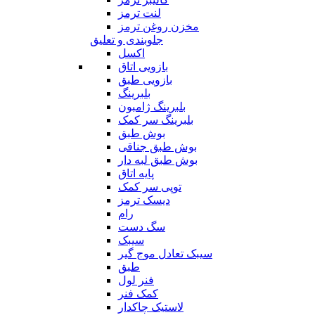
لنت ترمز
مخزن روغن ترمز
جلوبندی و تعلیق
اکسل
بازویی اتاق
بازویی طبق
بلبرینگ
بلبرینگ ژامبون
بلبرینگ سر کمک
بوش طبق
بوش طبق جناقی
بوش طبق لبه دار
پایه اتاق
توپی سر کمک
دیسک ترمز
رام
سگ دست
سیبک
سیبک تعادل موج گیر
طبق
فنر لول
کمک فنر
لاستیک چاکدار