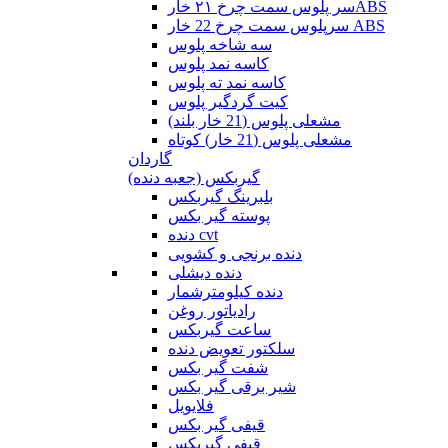
سر پلوس سمت چرخ ۲۱ خارABS
سرپلوس سمت چرخ 22 خار ABS
سه شاخه پلوس
کاسه نمد پلوس
کاسه نمد ته پلوس
کیت گردگیر پلوس
مشعلی پلوس (21 خار بلند)
مشعلی پلوس (21 خار) کوتاه
گاردان
گیربکس (جعبه دنده)
بلبرینگ گیربکس
پوسته گیر بکس
دنده cvt
دنده برنجی و کشویی
دنده دیشلی
دنده کیلومترشمار
رادیاتور روغن
ساعت گیربکس
سلکتور تعویض دنده
شفت گیر بکس
شیر برقی گیر بکس
فلایویل
قیفی گیر بکس
قیفی گیربکس