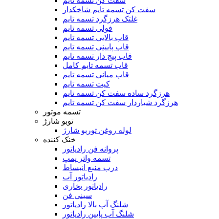
سفت کن تسمه تایم
سفت کن تسمه تایم شاخکدار
غلتک هرزگرد تسمه تایم
فولی تسمه تایم
قاب بالایی تسمه تایم
قاب پایینی تسمه تایم
قاب پیج دار تسمه تایم
قاب تسمه تایم کامل
قاب میانی تسمه تایم
کیت تسمه تایم
هرزگرد ساده سفت کن تسمه تایم
هرزگرد شیاردار سفت کن تسمه تایم
تسمه موتور
توبو شارژ
لوله روغن توربو شارژ
خنک کننده
پروانه فن رادیاتور
تسمه واتر پمپ
درب منبع انبساط
رادیاتور آب
رادیاتور بخاری
سینی فن
شلنگ آب بالا رادیاتور
شلنگ آب پایین رادیاتور