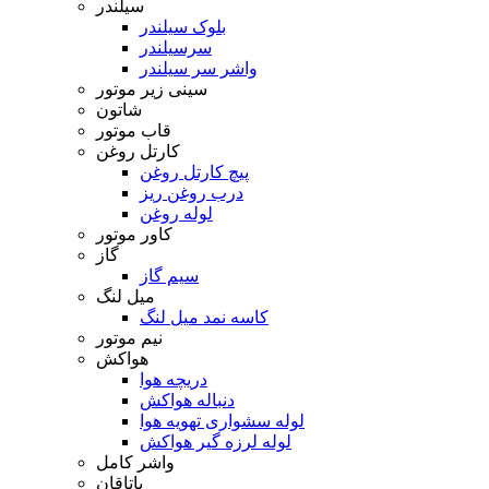
سیلندر
بلوک سیلندر
سرسیلندر
واشر سر سیلندر
سینی زیر موتور
شاتون
قاب موتور
کارتل روغن
پیچ کارتل روغن
درب روغن ریز
لوله روغن
کاور موتور
گاز
سیم گاز
میل لنگ
کاسه نمد میل لنگ
نیم موتور
هواکش
دریچه هوا
دنباله هواکش
لوله سشواری تهویه هوا
لوله لرزه گیر هواکش
واشر کامل
یاتاقان