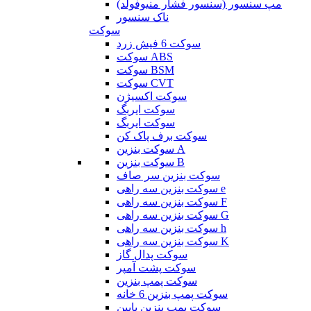
مپ سنسور (سنسور فشار منیوفولد)
ناک سنسور
سوکت
سوکت 6 فیش زرد
سوکت ABS
سوکت BSM
سوکت CVT
سوکت اکسیژن
سوکت ایربگ
سوکت ایربگ
سوکت برف پاک کن
سوکت بنزین A
سوکت بنزین B
سوکت بنزین سر صاف
سوکت بنزین سه راهی e
سوکت بنزین سه راهی F
سوکت بنزین سه راهی G
سوکت بنزین سه راهی h
سوکت بنزین سه راهی K
سوکت پدال گاز
سوکت پشت آمپر
سوکت پمپ بنزین
سوکت پمپ بنزین 6 خانه
سوکت پمپ بنزین پایین