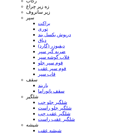
رکاب
زه زیر چراغ
زیر سانروف
سپر
براکت
توری
درپوش بکسل بند
دیاق
دیفیوزر (گارد)
ضربه گیر سپر
فلاپ گوشه سپر
فوم سپر جلو
فوم سپر عقب
قاب سپر
سقف
باربند
سقف پانوراما
شلگیر
شلگیر جلو چپ
شلگیر جلو راست
شلگیر عقب چپ
شلگیر عقب راست
شیشه
شیشه عقب