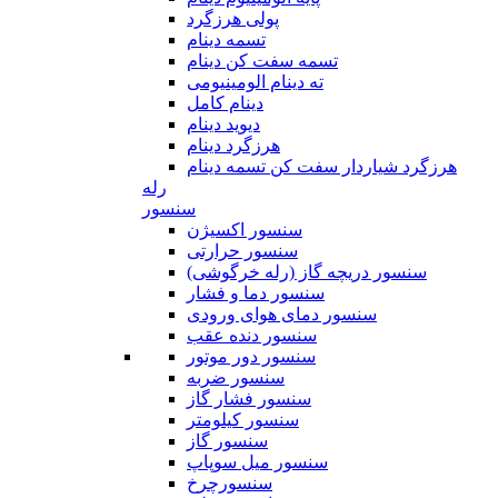
پولی هرزگرد
تسمه دینام
تسمه سفت کن دینام
ته دینام الومینیومی
دینام کامل
دیوید دینام
هرزگرد دینام
هرزگرد شیاردار سفت کن تسمه دینام
رله
سنسور
سنسور اکسیژن
سنسور حرارتی
سنسور دریچه گاز (رله خرگوشی)
سنسور دما و فشار
سنسور دمای هوای ورودی
سنسور دنده عقب
سنسور دور موتور
سنسور ضربه
سنسور فشار گاز
سنسور کیلومتر
سنسور گاز
سنسور میل سوپاپ
سنسورچرخ