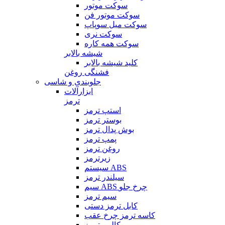
سوکت موتور
سوکت موتور فن
سوکت میل سوپاپ
سوکت نری
سوکت همه کاره
شیشه بالابر
کلید شیشه بالابر
فشنگی روغن
جلوبندی و شاسی
ابزارآلات
ترمز
استپ ترمز
بوستر ترمز
بوش پدال ترمز
پمپ ترمز
روغن ترمز
زیرترمز
سیستم ABS
سیلندر ترمز
سیم ABS چرخ جلو
سیم ترمز
کابل ترمز دستی
کاسه ترمز چرخ عقب
کالیبر ترمز