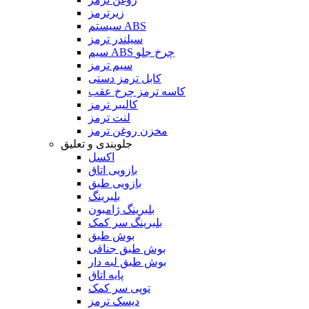
زیرترمز
سیستم ABS
سیلندر ترمز
سیم ABS چرخ جلو
سیم ترمز
کابل ترمز دستی
کاسه ترمز چرخ عقب
کالیبر ترمز
لنت ترمز
مخزن روغن ترمز
جلوبندی و تعلیق
اکسل
بازویی اتاق
بازویی طبق
بلبرینگ
بلبرینگ ژامبون
بلبرینگ سر کمک
بوش طبق
بوش طبق جناقی
بوش طبق لبه دار
پایه اتاق
توپی سر کمک
دیسک ترمز