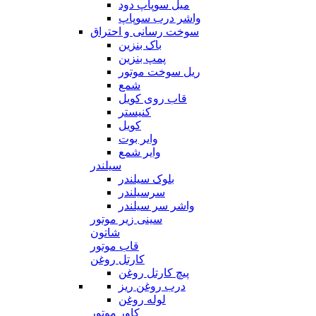
میل سوپاپ دود
واشر درب سوپاپ
سوخت رسانی و احتراق
باک بنزین
پمپ بنزین
ریل سوخت موتور
شمع
قاب روی کویل
کنیستر
کویل
وایر بوت
وایر شمع
سیلندر
بلوک سیلندر
سرسیلندر
واشر سر سیلندر
سینی زیر موتور
شاتون
قاب موتور
کارتل روغن
پیچ کارتل روغن
درب روغن ریز
لوله روغن
کاور موتور