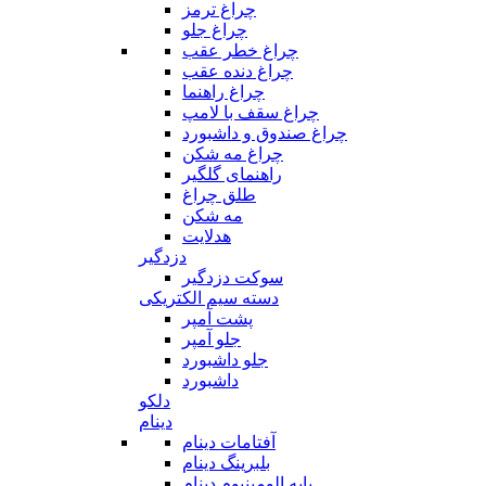
چراغ ترمز
چراغ جلو
چراغ خطر عقب
چراغ دنده عقب
چراغ راهنما
چراغ سقف با لامپ
چراغ صندوق و داشبورد
چراغ مه شکن
راهنمای گلگیر
طلق چراغ
مه شکن
هدلایت
دزدگیر
سوکت دزدگیر
دسته سیم الکتریکی
پشت آمپر
جلو آمپر
جلو داشبورد
داشبورد
دلکو
دینام
آفتامات دینام
بلبرینگ دینام
پایه الومینیوم دینام