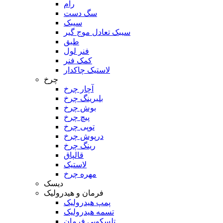
رام
سگ دست
سیبک
سیبک تعادل موج گیر
طبق
فنر لول
کمک فنر
لاستیک چاکدار
چرخ
آچار چرخ
بلبرینگ چرخ
بوش چرخ
پیچ چرخ
توپی چرخ
درپوش چرخ
رینگ چرخ
قالپاق
لاستیک
مهره چرخ
دیسک
فرمان و هیدرولیک
پمپ هیدرولیک
تسمه هیدرولیک
تلسکوپی فرمان