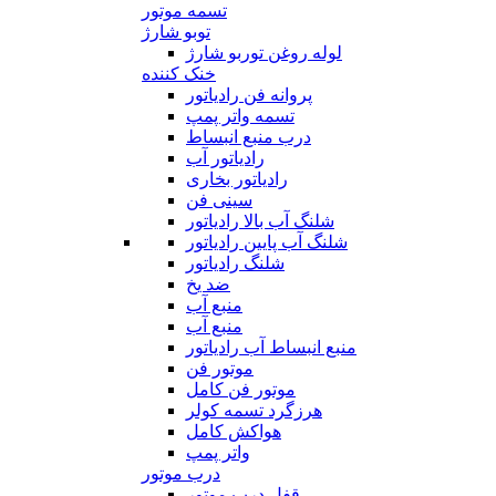
تسمه موتور
توبو شارژ
لوله روغن توربو شارژ
خنک کننده
پروانه فن رادیاتور
تسمه واتر پمپ
درب منبع انبساط
رادیاتور آب
رادیاتور بخاری
سینی فن
شلنگ آب بالا رادیاتور
شلنگ آب پایین رادیاتور
شلنگ رادیاتور
ضد یخ
منبع آب
منبع آب
منبع انبساط آب رادیاتور
موتور فن
موتور فن کامل
هرزگرد تسمه کولر
هواکش کامل
واتر پمپ
درب موتور
قفل درب موتور