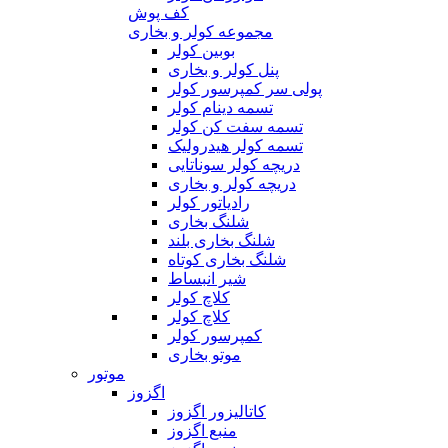
کف پوش
مجموعه کولر و بخاری
بوبین کولر
پنل کولر و بخاری
پولی سر کمپرسور کولر
تسمه دینام کولر
تسمه سفت کن کولر
تسمه کولر هیدرولیک
دریچه کولر سوناتایی
دریچه کولر و بخاری
رادیاتور کولر
شلنگ بخاری
شلنگ بخاری بلند
شلنگ بخاری کوتاه
شیر انبساط
کلاچ کولر
کلاچ کولر
کمپرسور کولر
موتو بخاری
موتور
اگزوز
کاتالیزور اگزوز
منبع اگزوز