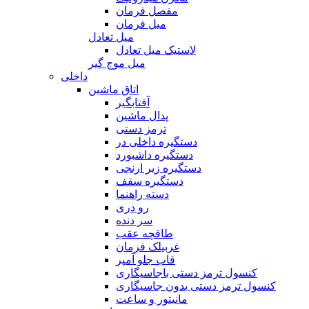
مفصل فرمان
میل فرمان
میل تعادل
لاستیک میل تعادل
میل موج گیر
داخلی
اتاق ماشین
آفتابگیر
پدال ماشین
ترمز دستی
دستگیره داخلی در
دستگیره داشبورد
دستگیره زیر ارنجی
دستگیره سقف
دسته راهنما
رو دری
سر دنده
طاقچه عقب
غربیلک فرمان
قاب جلو آمپر
کنسول ترمز دستی باجاسیگاری
کنسول ترمز دستی بدون جاسیگاری
مانیتور و ساعت