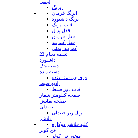
ایمنی
ایربگ
ایربگ فرمان
ایریگ داشیورد
قاب ایربگ
قفل پدال
قفل فرمان
قفل کمربند
کمربند ایمنی
تسمه دینام 22
داشبورد
دسته جک
دسته دنده
قرقری دسته دنده
رادیو ضبط
قاب دور ضبط
صفحه کیلومتر شمار
صفحه نمایش
صندلی
ریل زیر صندلی
فلاشر
کلید فلاشر دوکاره
فن کولر
موتور فن کولر