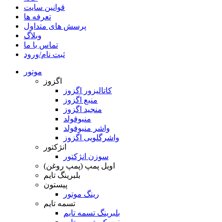
قوانین سایت
تعرفه ها
پرسش های متداول
وبلاگ
تماس با ما
ثبت نام/ورود
موتور
اگزوز
کاتالیزور اگزوز
منبع اگزوز
منجید اگزوز
منیوفولد
واشر منیوفولد
واشرگلویی اگزوز
انژکتور
سوزن انژکتور
اویل پمپ (پمپ روغن)
بلبرینگ تایم
پیستون
رینگ موتور
تسمه تایم
بلبرینگ تسمه تایم