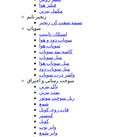
فیلتر هوا
مکمل بنزین
زنجیر تایم
تسمه سفت کن زنجیر
سوپاپ
استکان تایپیت
سوپاپ دود و هوا
سوپاپ هوا
کاسه نمد سوپاپ
میل سوپاپ
میل سوپاپ هوا
میل سوپاپ دود
واشر درب سوپاپ
سوخت رسانی و احتراق
باک بنزین
پمپ بنزین
ریل سوخت موتور
شمع
قاب روی کویل
کنیستر
کویل
وایر بوت
وایر شمع