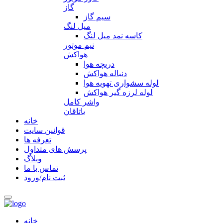
گاز
سیم گاز
میل لنگ
کاسه نمد میل لنگ
نیم موتور
هواکش
دریچه هوا
دنباله هواکش
لوله سشواری تهویه هوا
لوله لرزه گیر هواکش
واشر کامل
یاتاقان
خانه
قوانین سایت
تعرفه ها
پرسش های متداول
وبلاگ
تماس با ما
ثبت نام/ورود
خانه