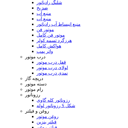
شلنگ رادیاتور
ضد یخ
منبع آب
منبع آب
منبع انبساط آب رادیاتور
موتور فن
موتور فن کامل
هرزگرد تسمه کولر
هواکش کامل
واتر پمپ
درب موتور
قفل درب موتور
لولای درب موتور
نمدی درب موتور
دریچه گاز
دسته موتور
رام موتور
رزوناتور
رزوناتور کله گاوی
رزوناتور لوله S شکل
روغن و فیلتر
روغن موتور
فیلتر بنزین
فیلتر روغن