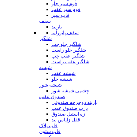
فوم سپر جلو
فوم سپر عقب
قاب سپر
سقف
باربند
سقف پانوراما
شلگیر
شلگیر جلو چپ
شلگیر جلو راست
شلگیر عقب چپ
شلگیر عقب راست
شیشه
شیشه عقب
شیشه جلو
شیشه شور
چشمی شیشه شور
صندوق عقب
باربند دوچرخه صندوقی
درب صندوق عقب
زه استیل صندوق
قفل زاپاس بند
قاب پلاک
قاب ستون