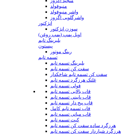
منجید اگزوز
منیوفولد
واشر منیوفولد
واشرگلویی اگزوز
انژکتور
سوزن انژکتور
اویل پمپ (پمپ روغن)
بلبرینگ تایم
پیستون
رینگ موتور
تسمه تایم
بلبرینگ تسمه تایم
سفت کن تسمه تایم
سفت کن تسمه تایم شاخکدار
غلتک هرزگرد تسمه تایم
فولی تسمه تایم
قاب بالایی تسمه تایم
قاب پایینی تسمه تایم
قاب پیج دار تسمه تایم
قاب تسمه تایم کامل
قاب میانی تسمه تایم
کیت تسمه تایم
هرزگرد ساده سفت کن تسمه تایم
هرزگرد شیاردار سفت کن تسمه تایم