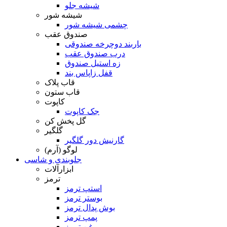
شیشه جلو
شیشه شور
چشمی شیشه شور
صندوق عقب
باربند دوچرخه صندوقی
درب صندوق عقب
زه استیل صندوق
قفل زاپاس بند
قاب پلاک
قاب ستون
کاپوت
جک کاپوت
گل پخش کن
گلگیر
گارنیش دور گلگیر
لوگو (آرم)
جلوبندی و شاسی
ابزارآلات
ترمز
استپ ترمز
بوستر ترمز
بوش پدال ترمز
پمپ ترمز
روغن ترمز