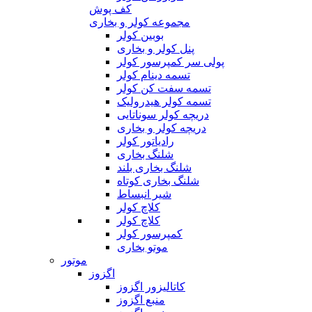
کف پوش
مجموعه کولر و بخاری
بوبین کولر
پنل کولر و بخاری
پولی سر کمپرسور کولر
تسمه دینام کولر
تسمه سفت کن کولر
تسمه کولر هیدرولیک
دریچه کولر سوناتایی
دریچه کولر و بخاری
رادیاتور کولر
شلنگ بخاری
شلنگ بخاری بلند
شلنگ بخاری کوتاه
شیر انبساط
کلاچ کولر
کلاچ کولر
کمپرسور کولر
موتو بخاری
موتور
اگزوز
کاتالیزور اگزوز
منبع اگزوز