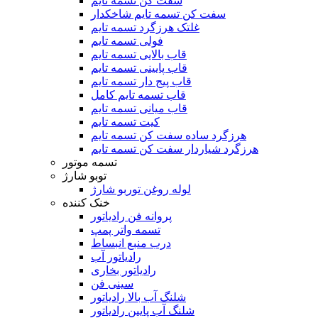
سفت کن تسمه تایم
سفت کن تسمه تایم شاخکدار
غلتک هرزگرد تسمه تایم
فولی تسمه تایم
قاب بالایی تسمه تایم
قاب پایینی تسمه تایم
قاب پیج دار تسمه تایم
قاب تسمه تایم کامل
قاب میانی تسمه تایم
کیت تسمه تایم
هرزگرد ساده سفت کن تسمه تایم
هرزگرد شیاردار سفت کن تسمه تایم
تسمه موتور
توبو شارژ
لوله روغن توربو شارژ
خنک کننده
پروانه فن رادیاتور
تسمه واتر پمپ
درب منبع انبساط
رادیاتور آب
رادیاتور بخاری
سینی فن
شلنگ آب بالا رادیاتور
شلنگ آب پایین رادیاتور