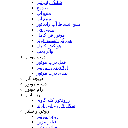
شلنگ رادیاتور
ضد یخ
منبع آب
منبع آب
منبع انبساط آب رادیاتور
موتور فن
موتور فن کامل
هرزگرد تسمه کولر
هواکش کامل
واتر پمپ
درب موتور
قفل درب موتور
لولای درب موتور
نمدی درب موتور
دریچه گاز
دسته موتور
رام موتور
رزوناتور
رزوناتور کله گاوی
رزوناتور لوله S شکل
روغن و فیلتر
روغن موتور
فیلتر بنزین
فیلتر روغن