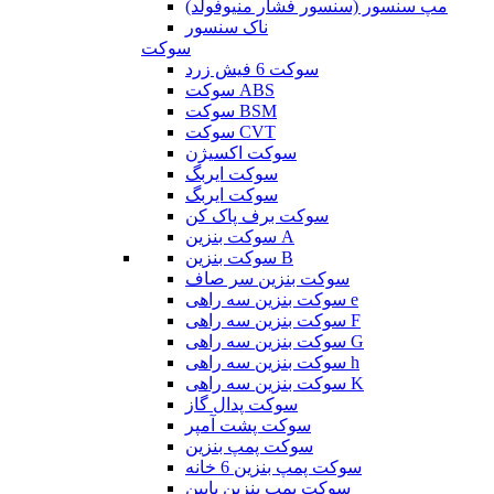
مپ سنسور (سنسور فشار منیوفولد)
ناک سنسور
سوکت
سوکت 6 فیش زرد
سوکت ABS
سوکت BSM
سوکت CVT
سوکت اکسیژن
سوکت ایربگ
سوکت ایربگ
سوکت برف پاک کن
سوکت بنزین A
سوکت بنزین B
سوکت بنزین سر صاف
سوکت بنزین سه راهی e
سوکت بنزین سه راهی F
سوکت بنزین سه راهی G
سوکت بنزین سه راهی h
سوکت بنزین سه راهی K
سوکت پدال گاز
سوکت پشت آمپر
سوکت پمپ بنزین
سوکت پمپ بنزین 6 خانه
سوکت پمپ بنزین پایین