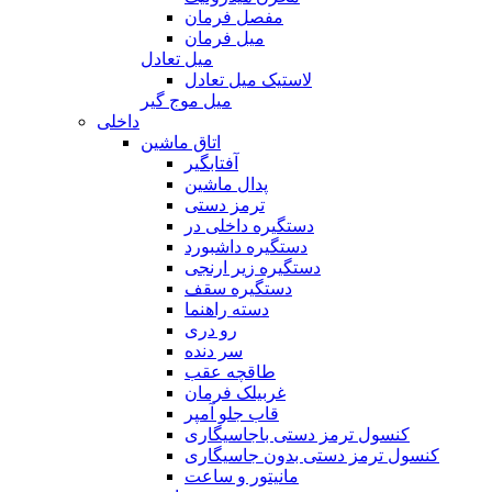
مفصل فرمان
میل فرمان
میل تعادل
لاستیک میل تعادل
میل موج گیر
داخلی
اتاق ماشین
آفتابگیر
پدال ماشین
ترمز دستی
دستگیره داخلی در
دستگیره داشبورد
دستگیره زیر ارنجی
دستگیره سقف
دسته راهنما
رو دری
سر دنده
طاقچه عقب
غربیلک فرمان
قاب جلو آمپر
کنسول ترمز دستی باجاسیگاری
کنسول ترمز دستی بدون جاسیگاری
مانیتور و ساعت