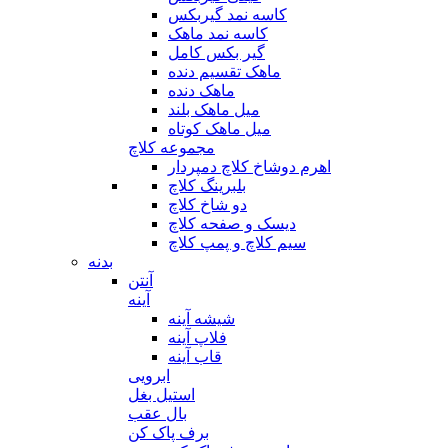
کاسه نمد گیربکس
کاسه نمد ماهک
گیر بکس کامل
ماهک تقسیم دنده
ماهک دنده
میل ماهک بلند
میل ماهک کوتاه
مجموعه کلاچ
اهرم دوشاخ کلاچ دمپردار
بلبرینگ کلاچ
دو شاخ کلاچ
دیسک و صفحه کلاچ
سیم کلاچ و پمپ کلاچ
بدنه
آنتن
آینه
شیشه آینه
فلاپ آینه
قاب آینه
ابرویی
استیل بغل
بال عقب
برف پاک کن