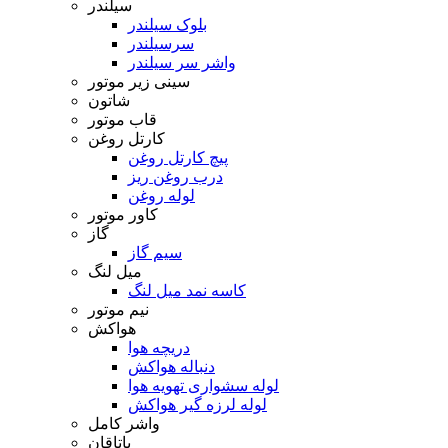
سیلندر
بلوک سیلندر
سرسیلندر
واشر سر سیلندر
سینی زیر موتور
شاتون
قاب موتور
کارتل روغن
پیچ کارتل روغن
درب روغن ریز
لوله روغن
کاور موتور
گاز
سیم گاز
میل لنگ
کاسه نمد میل لنگ
نیم موتور
هواکش
دریچه هوا
دنباله هواکش
لوله سشواری تهویه هوا
لوله لرزه گیر هواکش
واشر کامل
یاتاقان