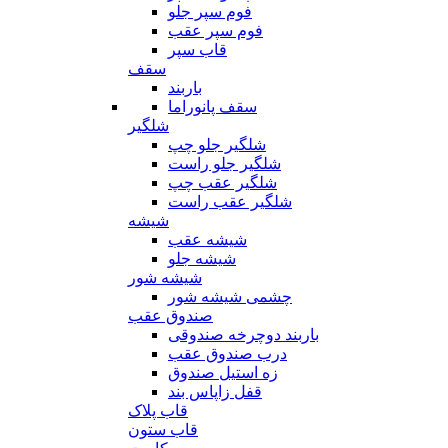
فوم سپر جلو
فوم سپر عقب
قاب سپر
سقف
باربند
سقف پانوراما
شلگیر
شلگیر جلو چپ
شلگیر جلو راست
شلگیر عقب چپ
شلگیر عقب راست
شیشه
شیشه عقب
شیشه جلو
شیشه شور
چشمی شیشه شور
صندوق عقب
باربند دوچرخه صندوقی
درب صندوق عقب
زه استیل صندوق
قفل زاپاس بند
قاب پلاک
قاب ستون