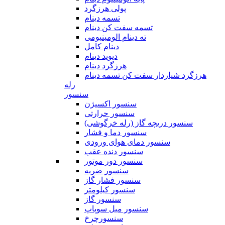
پولی هرزگرد
تسمه دینام
تسمه سفت کن دینام
ته دینام الومینیومی
دینام کامل
دیوید دینام
هرزگرد دینام
هرزگرد شیاردار سفت کن تسمه دینام
رله
سنسور
سنسور اکسیژن
سنسور حرارتی
سنسور دریچه گاز (رله خرگوشی)
سنسور دما و فشار
سنسور دمای هوای ورودی
سنسور دنده عقب
سنسور دور موتور
سنسور ضربه
سنسور فشار گاز
سنسور کیلومتر
سنسور گاز
سنسور میل سوپاپ
سنسورچرخ