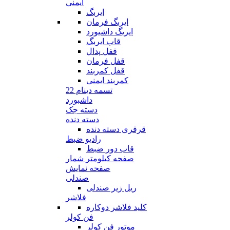
ایمنی
ایربگ
ایربگ فرمان
ایریگ داشیورد
قاب ایربگ
قفل پدال
قفل فرمان
قفل کمربند
کمربند ایمنی
تسمه دینام 22
داشبورد
دسته جک
دسته دنده
قرقری دسته دنده
رادیو ضبط
قاب دور ضبط
صفحه کیلومتر شمار
صفحه نمایش
صندلی
ریل زیر صندلی
فلاشر
کلید فلاشر دوکاره
فن کولر
موتور فن کولر