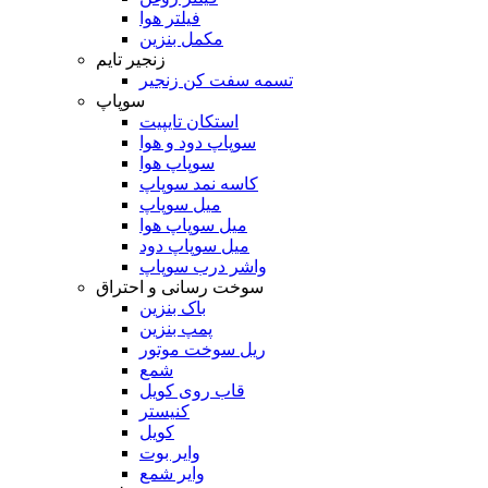
فیلتر هوا
مکمل بنزین
زنجیر تایم
تسمه سفت کن زنجیر
سوپاپ
استکان تایپیت
سوپاپ دود و هوا
سوپاپ هوا
کاسه نمد سوپاپ
میل سوپاپ
میل سوپاپ هوا
میل سوپاپ دود
واشر درب سوپاپ
سوخت رسانی و احتراق
باک بنزین
پمپ بنزین
ریل سوخت موتور
شمع
قاب روی کویل
کنیستر
کویل
وایر بوت
وایر شمع