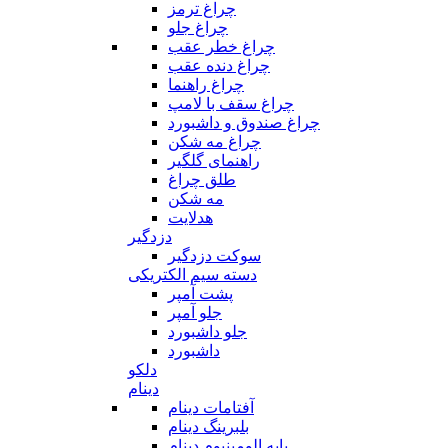
چراغ ترمز
چراغ جلو
چراغ خطر عقب
چراغ دنده عقب
چراغ راهنما
چراغ سقف با لامپ
چراغ صندوق و داشبورد
چراغ مه شکن
راهنمای گلگیر
طلق چراغ
مه شکن
هدلایت
دزدگیر
سوکت دزدگیر
دسته سیم الکتریکی
پشت آمپر
جلو آمپر
جلو داشبورد
داشبورد
دلکو
دینام
آفتامات دینام
بلبرینگ دینام
پایه الومینیوم دینام