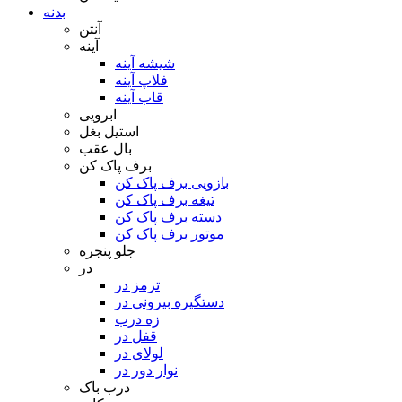
بدنه
آنتن
آینه
شیشه آینه
فلاپ آینه
قاب آینه
ابرویی
استیل بغل
بال عقب
برف پاک کن
بازویی برف پاک کن
تیغه برف پاک کن
دسته برف پاک کن
موتور برف پاک کن
جلو پنجره
در
ترمز در
دستگیره بیرونی در
زه درب
قفل در
لولای در
نوار دور در
درب باک