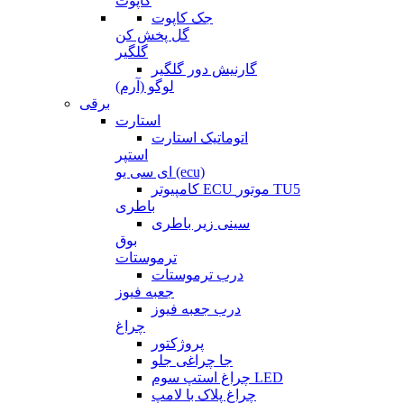
کاپوت
جک کاپوت
گل پخش کن
گلگیر
گارنیش دور گلگیر
لوگو (آرم)
برقی
استارت
اتوماتیک استارت
استپر
ای سی یو (ecu)
کامپیوتر ECU موتور TU5
باطری
سینی زیر باطری
بوق
ترموستات
درب ترموستات
جعبه فیوز
درب جعبه فیوز
چراغ
پروژکتور
جا چراغی جلو
چراغ استپ سوم LED
چراغ پلاک با لامپ