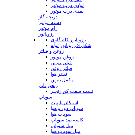
لولای درب موتور
نمدی درب موتور
دریچه گاز
دسته موتور
رام موتور
رزوناتور
رزوناتور کله گاوی
رزوناتور لوله S شکل
روغن و فیلتر
روغن موتور
فیلتر بنزین
فیلتر روغن
فیلتر هوا
مکمل بنزین
زنجیر تایم
تسمه سفت کن زنجیر
سوپاپ
استکان تایپیت
سوپاپ دود و هوا
سوپاپ هوا
کاسه نمد سوپاپ
میل سوپاپ
میل سوپاپ هوا