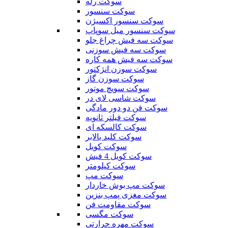
سوکت رله
سوکت سنسور
سوکت سنسور اکسیژن
سوکت سنسور میل سوپاپ
سوکت سه فیش چراغ جلو
سوکت سه فیش سوزنی
سوکت سه فیش همه کاره
سوکت سوزن انژکتور
سوکت سوزن گاز
سوکت سویچ موتور
سوکت شاسی لای در
سوکت فن دو دور مادگی
سوکت فیلتر ثانویه
سوکت کالسکه ای
سوکت کلید بالابر
سوکت کویل
سوکت کویل 4 فیش
سوکت کیلومتر
سوکت مپ
سوکت مپ بوش خاردار
سوکت مغزی پمپ بنزین
سوکت مقاومت فن
سوکت مگسی
سوکت مهره حرارتی