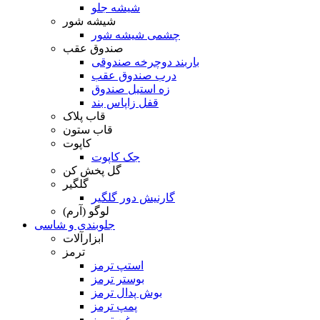
شیشه جلو
شیشه شور
چشمی شیشه شور
صندوق عقب
باربند دوچرخه صندوقی
درب صندوق عقب
زه استیل صندوق
قفل زاپاس بند
قاب پلاک
قاب ستون
کاپوت
جک کاپوت
گل پخش کن
گلگیر
گارنیش دور گلگیر
لوگو (آرم)
جلوبندی و شاسی
ابزارآلات
ترمز
استپ ترمز
بوستر ترمز
بوش پدال ترمز
پمپ ترمز
روغن ترمز