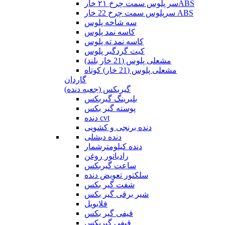
سر پلوس سمت چرخ ۲۱ خارABS
سرپلوس سمت چرخ 22 خار ABS
سه شاخه پلوس
کاسه نمد پلوس
کاسه نمد ته پلوس
کیت گردگیر پلوس
مشعلی پلوس (21 خار بلند)
مشعلی پلوس (21 خار) کوتاه
گاردان
گیربکس (جعبه دنده)
بلبرینگ گیربکس
پوسته گیر بکس
دنده cvt
دنده برنجی و کشویی
دنده دیشلی
دنده کیلومترشمار
رادیاتور روغن
ساعت گیربکس
سلکتور تعویض دنده
شفت گیر بکس
شیر برقی گیر بکس
فلایویل
قیفی گیر بکس
قیفی گیربکس