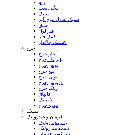
رام
سگ دست
سیبک
سیبک تعادل موج گیر
طبق
فنر لول
کمک فنر
لاستیک چاکدار
چرخ
آچار چرخ
بلبرینگ چرخ
بوش چرخ
پیچ چرخ
توپی چرخ
درپوش چرخ
رینگ چرخ
قالپاق
لاستیک
مهره چرخ
دیسک
فرمان و هیدرولیک
پمپ هیدرولیک
تسمه هیدرولیک
تلسکوپی فرمان