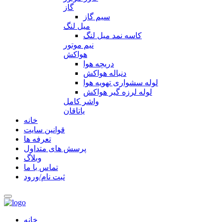
گاز
سیم گاز
میل لنگ
کاسه نمد میل لنگ
نیم موتور
هواکش
دریچه هوا
دنباله هواکش
لوله سشواری تهویه هوا
لوله لرزه گیر هواکش
واشر کامل
یاتاقان
خانه
قوانین سایت
تعرفه ها
پرسش های متداول
وبلاگ
تماس با ما
ثبت نام/ورود
خانه