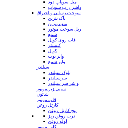
میل سوپاپ دود
واشر درب سوپاپ
سوخت رسانی و احتراق
باک بنزین
پمپ بنزین
ریل سوخت موتور
شمع
قاب روی کویل
کنیستر
کویل
وایر بوت
وایر شمع
سیلندر
بلوک سیلندر
سرسیلندر
واشر سر سیلندر
سینی زیر موتور
شاتون
قاب موتور
کارتل روغن
پیچ کارتل روغن
درب روغن ریز
لوله روغن
کاور موتور