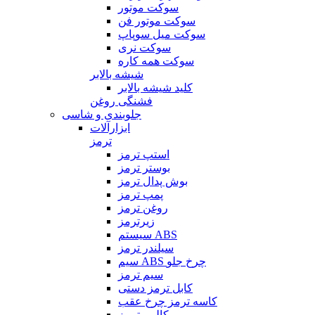
سوکت موتور
سوکت موتور فن
سوکت میل سوپاپ
سوکت نری
سوکت همه کاره
شیشه بالابر
کلید شیشه بالابر
فشنگی روغن
جلوبندی و شاسی
ابزارآلات
ترمز
استپ ترمز
بوستر ترمز
بوش پدال ترمز
پمپ ترمز
روغن ترمز
زیرترمز
سیستم ABS
سیلندر ترمز
سیم ABS چرخ جلو
سیم ترمز
کابل ترمز دستی
کاسه ترمز چرخ عقب
کالیبر ترمز