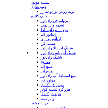
تسمه موتور
توبو شارژ
لوله روغن توربو شارژ
خنک کننده
پروانه فن رادیاتور
تسمه واتر پمپ
درب منبع انبساط
رادیاتور آب
رادیاتور بخاری
سینی فن
شلنگ آب بالا رادیاتور
شلنگ آب پایین رادیاتور
شلنگ رادیاتور
ضد یخ
منبع آب
منبع آب
منبع انبساط آب رادیاتور
موتور فن
موتور فن کامل
هرزگرد تسمه کولر
هواکش کامل
واتر پمپ
درب موتور
قفل درب موتور