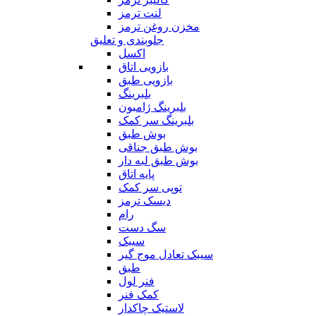
لنت ترمز
مخزن روغن ترمز
جلوبندی و تعلیق
اکسل
بازویی اتاق
بازویی طبق
بلبرینگ
بلبرینگ ژامبون
بلبرینگ سر کمک
بوش طبق
بوش طبق جناقی
بوش طبق لبه دار
پایه اتاق
توپی سر کمک
دیسک ترمز
رام
سگ دست
سیبک
سیبک تعادل موج گیر
طبق
فنر لول
کمک فنر
لاستیک چاکدار