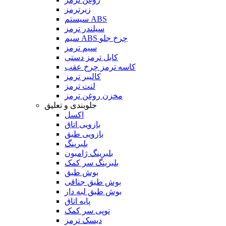
زیرترمز
سیستم ABS
سیلندر ترمز
سیم ABS چرخ جلو
سیم ترمز
کابل ترمز دستی
کاسه ترمز چرخ عقب
کالیبر ترمز
لنت ترمز
مخزن روغن ترمز
جلوبندی و تعلیق
اکسل
بازویی اتاق
بازویی طبق
بلبرینگ
بلبرینگ ژامبون
بلبرینگ سر کمک
بوش طبق
بوش طبق جناقی
بوش طبق لبه دار
پایه اتاق
توپی سر کمک
دیسک ترمز