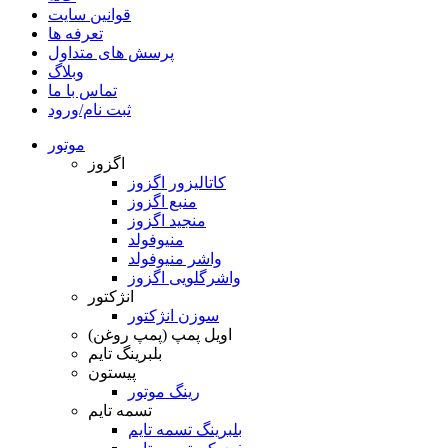
قوانین سایت
تعرفه ها
پرسش های متداول
وبلاگ
تماس با ما
ثبت نام/ورود
موتور
اگزوز
کاتالیزور اگزوز
منبع اگزوز
منجید اگزوز
منیوفولد
واشر منیوفولد
واشرگلویی اگزوز
انژکتور
سوزن انژکتور
اویل پمپ (پمپ روغن)
بلبرینگ تایم
پیستون
رینگ موتور
تسمه تایم
بلبرینگ تسمه تایم