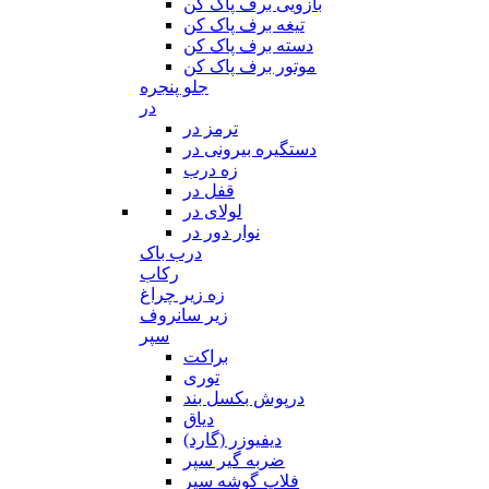
بازویی برف پاک کن
تیغه برف پاک کن
دسته برف پاک کن
موتور برف پاک کن
جلو پنجره
در
ترمز در
دستگیره بیرونی در
زه درب
قفل در
لولای در
نوار دور در
درب باک
رکاب
زه زیر چراغ
زیر سانروف
سپر
براکت
توری
درپوش بکسل بند
دیاق
دیفیوزر (گارد)
ضربه گیر سپر
فلاپ گوشه سپر