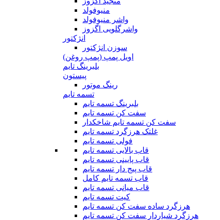
منجید اگزوز
منیوفولد
واشر منیوفولد
واشرگلویی اگزوز
انژکتور
سوزن انژکتور
اویل پمپ (پمپ روغن)
بلبرینگ تایم
پیستون
رینگ موتور
تسمه تایم
بلبرینگ تسمه تایم
سفت کن تسمه تایم
سفت کن تسمه تایم شاخکدار
غلتک هرزگرد تسمه تایم
فولی تسمه تایم
قاب بالایی تسمه تایم
قاب پایینی تسمه تایم
قاب پیج دار تسمه تایم
قاب تسمه تایم کامل
قاب میانی تسمه تایم
کیت تسمه تایم
هرزگرد ساده سفت کن تسمه تایم
هرزگرد شیاردار سفت کن تسمه تایم