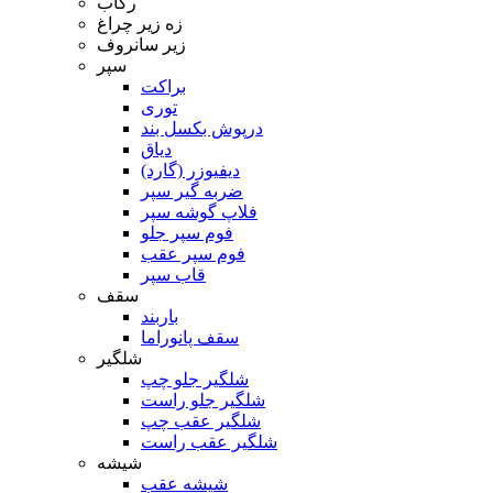
رکاب
زه زیر چراغ
زیر سانروف
سپر
براکت
توری
درپوش بکسل بند
دیاق
دیفیوزر (گارد)
ضربه گیر سپر
فلاپ گوشه سپر
فوم سپر جلو
فوم سپر عقب
قاب سپر
سقف
باربند
سقف پانوراما
شلگیر
شلگیر جلو چپ
شلگیر جلو راست
شلگیر عقب چپ
شلگیر عقب راست
شیشه
شیشه عقب