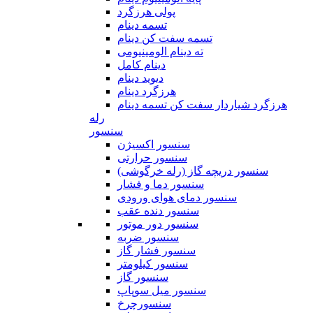
پولی هرزگرد
تسمه دینام
تسمه سفت کن دینام
ته دینام الومینیومی
دینام کامل
دیوید دینام
هرزگرد دینام
هرزگرد شیاردار سفت کن تسمه دینام
رله
سنسور
سنسور اکسیژن
سنسور حرارتی
سنسور دریچه گاز (رله خرگوشی)
سنسور دما و فشار
سنسور دمای هوای ورودی
سنسور دنده عقب
سنسور دور موتور
سنسور ضربه
سنسور فشار گاز
سنسور کیلومتر
سنسور گاز
سنسور میل سوپاپ
سنسورچرخ