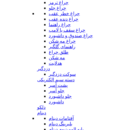
چراغ ترمز
چراغ جلو
چراغ خطر عقب
چراغ دنده عقب
چراغ راهنما
چراغ سقف با لامپ
چراغ صندوق و داشبورد
چراغ مه شکن
راهنمای گلگیر
طلق چراغ
مه شکن
هدلایت
دزدگیر
سوکت دزدگیر
دسته سیم الکتریکی
پشت آمپر
جلو آمپر
جلو داشبورد
داشبورد
دلکو
دینام
آفتامات دینام
بلبرینگ دینام
پایه الومینیوم دینام