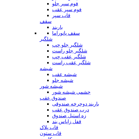
فوم سپر جلو
فوم سپر عقب
قاب سپر
سقف
باربند
سقف پانوراما
شلگیر
شلگیر جلو چپ
شلگیر جلو راست
شلگیر عقب چپ
شلگیر عقب راست
شیشه
شیشه عقب
شیشه جلو
شیشه شور
چشمی شیشه شور
صندوق عقب
باربند دوچرخه صندوقی
درب صندوق عقب
زه استیل صندوق
قفل زاپاس بند
قاب پلاک
قاب ستون