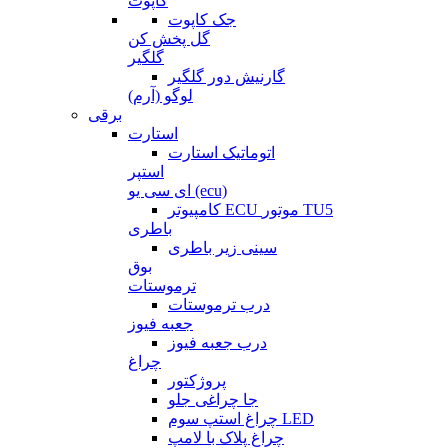
کاپوت
جک کاپوت
گل پخش کن
گلگیر
گارنیش دور گلگیر
لوگو (آرم)
برقی
استارت
اتوماتیک استارت
استپر
ای سی یو (ecu)
کامپیوتر ECU موتور TU5
باطری
سینی زیر باطری
بوق
ترموستات
درب ترموستات
جعبه فیوز
درب جعبه فیوز
چراغ
پروژکتور
جا چراغی جلو
چراغ استپ سوم LED
چراغ پلاک با لامپ