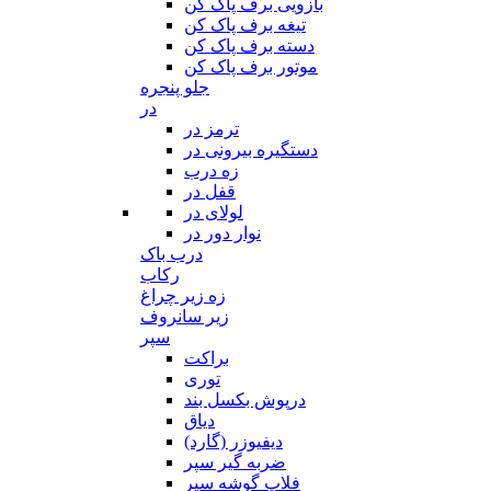
بازویی برف پاک کن
تیغه برف پاک کن
دسته برف پاک کن
موتور برف پاک کن
جلو پنجره
در
ترمز در
دستگیره بیرونی در
زه درب
قفل در
لولای در
نوار دور در
درب باک
رکاب
زه زیر چراغ
زیر سانروف
سپر
براکت
توری
درپوش بکسل بند
دیاق
دیفیوزر (گارد)
ضربه گیر سپر
فلاپ گوشه سپر