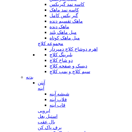
کاسه نمد گیربکس
کاسه نمد ماهک
گیر بکس کامل
ماهک تقسیم دنده
ماهک دنده
میل ماهک بلند
میل ماهک کوتاه
مجموعه کلاچ
اهرم دوشاخ کلاچ دمپردار
بلبرینگ کلاچ
دو شاخ کلاچ
دیسک و صفحه کلاچ
سیم کلاچ و پمپ کلاچ
بدنه
آنتن
آینه
شیشه آینه
فلاپ آینه
قاب آینه
ابرویی
استیل بغل
بال عقب
برف پاک کن