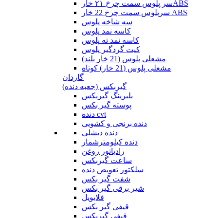
سر پلوس سمت چرخ ۲۱ خارABS
سرپلوس سمت چرخ 22 خار ABS
سه شاخه پلوس
کاسه نمد پلوس
کاسه نمد ته پلوس
کیت گردگیر پلوس
مشعلی پلوس (21 خار بلند)
مشعلی پلوس (21 خار) کوتاه
گاردان
گیربکس (جعبه دنده)
بلبرینگ گیربکس
پوسته گیر بکس
دنده cvt
دنده برنجی و کشویی
دنده دیشلی
دنده کیلومترشمار
رادیاتور روغن
ساعت گیربکس
سلکتور تعویض دنده
شفت گیر بکس
شیر برقی گیر بکس
فلایویل
قیفی گیر بکس
قیفی گیربکس