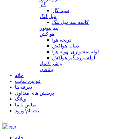
گاز
سیم گاز
میل لنگ
کاسه نمد میل لنگ
نیم موتور
هواکش
دریچه هوا
دنباله هواکش
لوله سشواری تهویه هوا
لوله لرزه گیر هواکش
واشر کامل
یاتاقان
خانه
قوانین سایت
تعرفه ها
پرسش های متداول
وبلاگ
تماس با ما
ثبت نام/ورود
خانه