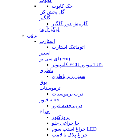
کاپوت
جک کاپوت
گل پخش کن
گلگیر
گارنیش دور گلگیر
لوگو (آرم)
برقی
استارت
اتوماتیک استارت
استپر
ای سی یو (ecu)
کامپیوتر ECU موتور TU5
باطری
سینی زیر باطری
بوق
ترموستات
درب ترموستات
جعبه فیوز
درب جعبه فیوز
چراغ
پروژکتور
جا چراغی جلو
چراغ استپ سوم LED
چراغ پلاک با لامپ