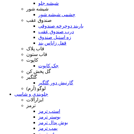
شیشه جلو
شیشه شور
چشمی شیشه شور
صندوق عقب
باربند دوچرخه صندوقی
درب صندوق عقب
زه استیل صندوق
قفل زاپاس بند
قاب پلاک
قاب ستون
کاپوت
جک کاپوت
گل پخش کن
گلگیر
گارنیش دور گلگیر
لوگو (آرم)
جلوبندی و شاسی
ابزارآلات
ترمز
استپ ترمز
بوستر ترمز
بوش پدال ترمز
پمپ ترمز
روغن ترمز