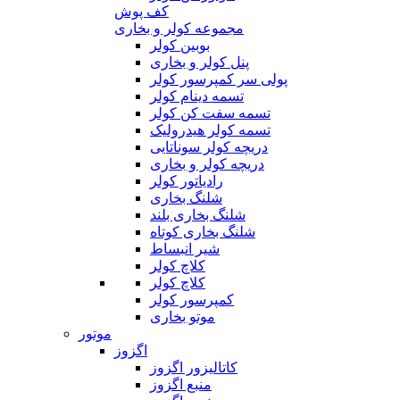
کف پوش
مجموعه کولر و بخاری
بوبین کولر
پنل کولر و بخاری
پولی سر کمپرسور کولر
تسمه دینام کولر
تسمه سفت کن کولر
تسمه کولر هیدرولیک
دریچه کولر سوناتایی
دریچه کولر و بخاری
رادیاتور کولر
شلنگ بخاری
شلنگ بخاری بلند
شلنگ بخاری کوتاه
شیر انبساط
کلاچ کولر
کلاچ کولر
کمپرسور کولر
موتو بخاری
موتور
اگزوز
کاتالیزور اگزوز
منبع اگزوز