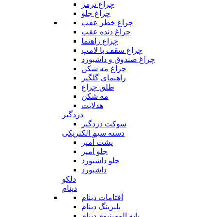
چراغ ترمز
چراغ جلو
چراغ خطر عقب
چراغ دنده عقب
چراغ راهنما
چراغ سقف با لامپ
چراغ صندوق و داشبورد
چراغ مه شکن
راهنمای گلگیر
طلق چراغ
مه شکن
هدلایت
دزدگیر
سوکت دزدگیر
دسته سیم الکتریکی
پشت آمپر
جلو آمپر
جلو داشبورد
داشبورد
دلکو
دینام
آفتامات دینام
بلبرینگ دینام
پایه الومینیوم دینام