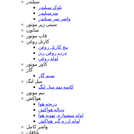
سیلندر
بلوک سیلندر
سرسیلندر
واشر سر سیلندر
سینی زیر موتور
شاتون
قاب موتور
کارتل روغن
پیچ کارتل روغن
درب روغن ریز
لوله روغن
کاور موتور
گاز
سیم گاز
میل لنگ
کاسه نمد میل لنگ
نیم موتور
هواکش
دریچه هوا
دنباله هواکش
لوله سشواری تهویه هوا
لوله لرزه گیر هواکش
واشر کامل
یاتاقان