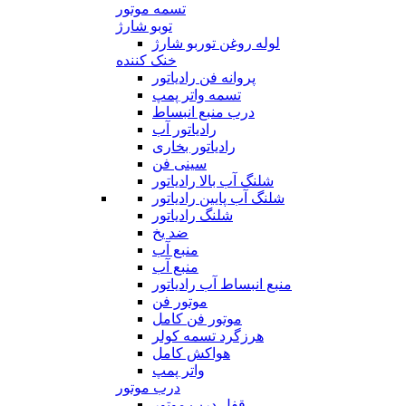
تسمه موتور
توبو شارژ
لوله روغن توربو شارژ
خنک کننده
پروانه فن رادیاتور
تسمه واتر پمپ
درب منبع انبساط
رادیاتور آب
رادیاتور بخاری
سینی فن
شلنگ آب بالا رادیاتور
شلنگ آب پایین رادیاتور
شلنگ رادیاتور
ضد یخ
منبع آب
منبع آب
منبع انبساط آب رادیاتور
موتور فن
موتور فن کامل
هرزگرد تسمه کولر
هواکش کامل
واتر پمپ
درب موتور
قفل درب موتور