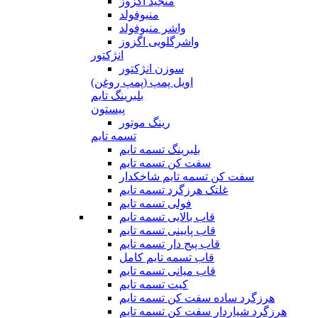
منجید اگزوز
منیوفولد
واشر منیوفولد
واشرگلویی اگزوز
انژکتور
سوزن انژکتور
اویل پمپ (پمپ روغن)
بلبرینگ تایم
پیستون
رینگ موتور
تسمه تایم
بلبرینگ تسمه تایم
سفت کن تسمه تایم
سفت کن تسمه تایم شاخکدار
غلتک هرزگرد تسمه تایم
فولی تسمه تایم
قاب بالایی تسمه تایم
قاب پایینی تسمه تایم
قاب پیج دار تسمه تایم
قاب تسمه تایم کامل
قاب میانی تسمه تایم
کیت تسمه تایم
هرزگرد ساده سفت کن تسمه تایم
هرزگرد شیاردار سفت کن تسمه تایم