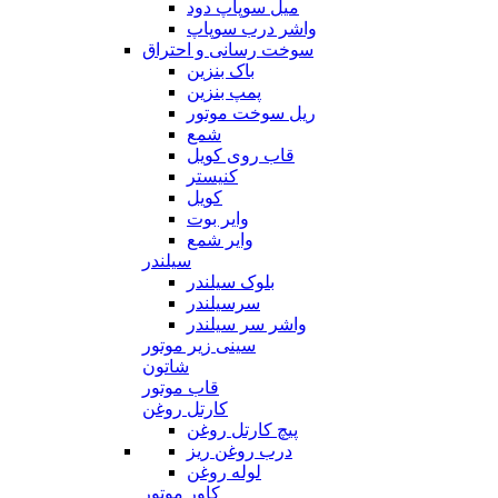
میل سوپاپ دود
واشر درب سوپاپ
سوخت رسانی و احتراق
باک بنزین
پمپ بنزین
ریل سوخت موتور
شمع
قاب روی کویل
کنیستر
کویل
وایر بوت
وایر شمع
سیلندر
بلوک سیلندر
سرسیلندر
واشر سر سیلندر
سینی زیر موتور
شاتون
قاب موتور
کارتل روغن
پیچ کارتل روغن
درب روغن ریز
لوله روغن
کاور موتور