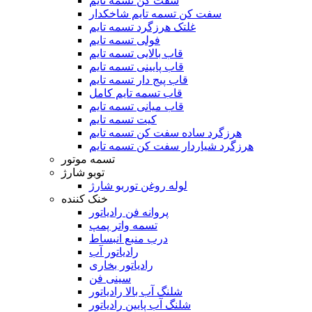
سفت کن تسمه تایم
سفت کن تسمه تایم شاخکدار
غلتک هرزگرد تسمه تایم
فولی تسمه تایم
قاب بالایی تسمه تایم
قاب پایینی تسمه تایم
قاب پیج دار تسمه تایم
قاب تسمه تایم کامل
قاب میانی تسمه تایم
کیت تسمه تایم
هرزگرد ساده سفت کن تسمه تایم
هرزگرد شیاردار سفت کن تسمه تایم
تسمه موتور
توبو شارژ
لوله روغن توربو شارژ
خنک کننده
پروانه فن رادیاتور
تسمه واتر پمپ
درب منبع انبساط
رادیاتور آب
رادیاتور بخاری
سینی فن
شلنگ آب بالا رادیاتور
شلنگ آب پایین رادیاتور