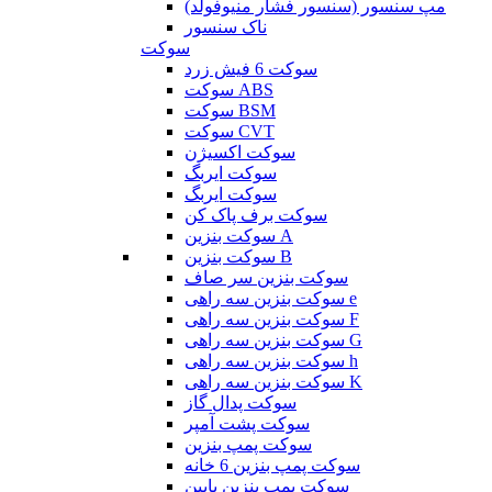
مپ سنسور (سنسور فشار منیوفولد)
ناک سنسور
سوکت
سوکت 6 فیش زرد
سوکت ABS
سوکت BSM
سوکت CVT
سوکت اکسیژن
سوکت ایربگ
سوکت ایربگ
سوکت برف پاک کن
سوکت بنزین A
سوکت بنزین B
سوکت بنزین سر صاف
سوکت بنزین سه راهی e
سوکت بنزین سه راهی F
سوکت بنزین سه راهی G
سوکت بنزین سه راهی h
سوکت بنزین سه راهی K
سوکت پدال گاز
سوکت پشت آمپر
سوکت پمپ بنزین
سوکت پمپ بنزین 6 خانه
سوکت پمپ بنزین پایین