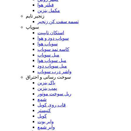
فیلتر هوا
مکمل بنزین
زنجیر تایم
تسمه سفت کن زنجیر
سوپاپ
استکان تایپیت
سوپاپ دود و هوا
سوپاپ هوا
کاسه نمد سوپاپ
میل سوپاپ
میل سوپاپ هوا
میل سوپاپ دود
واشر درب سوپاپ
سوخت رسانی و احتراق
باک بنزین
پمپ بنزین
ریل سوخت موتور
شمع
قاب روی کویل
کنیستر
کویل
وایر بوت
وایر شمع