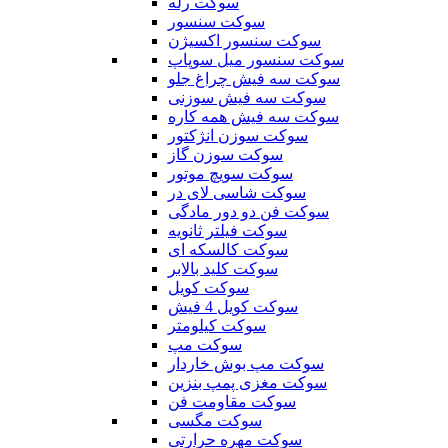
سوکت رله
سوکت سنسور
سوکت سنسور اکسیژن
سوکت سنسور میل سوپاپ
سوکت سه فیش چراغ جلو
سوکت سه فیش سوزنی
سوکت سه فیش همه کاره
سوکت سوزن انژکتور
سوکت سوزن گاز
سوکت سویچ موتور
سوکت شاسی لای در
سوکت فن دو دور مادگی
سوکت فیلتر ثانویه
سوکت کالسکه ای
سوکت کلید بالابر
سوکت کویل
سوکت کویل 4 فیش
سوکت کیلومتر
سوکت مپ
سوکت مپ بوش خاردار
سوکت مغزی پمپ بنزین
سوکت مقاومت فن
سوکت مگسی
سوکت مهره حرارتی