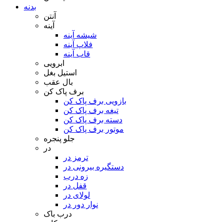
بدنه
آنتن
آینه
شیشه آینه
فلاپ آینه
قاب آینه
ابرویی
استیل بغل
بال عقب
برف پاک کن
بازویی برف پاک کن
تیغه برف پاک کن
دسته برف پاک کن
موتور برف پاک کن
جلو پنجره
در
ترمز در
دستگیره بیرونی در
زه درب
قفل در
لولای در
نوار دور در
درب باک