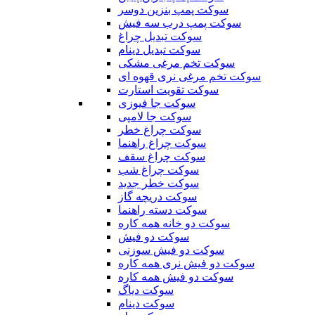
سوکت پمپ بنزین دوسر
سوکت پمپ درب سه فیش
سوکت تبدیل چراغ
سوکت تبدیل دینام
سوکت تخم مرغی مشکی
سوکت تخم مرغی نری قهوه ای
سوکت تقویت استارت
سوکت جا فیوزی
سوکت جا لامپی
سوکت چراغ خطر
سوکت چراغ راهنما
سوکت چراغ سقف
سوکت چراغ شب
سوکت خطر جدید
سوکت دریچه گاز
سوکت دسته راهنما
سوکت دو خانه همه کاره
سوکت دو فیش
سوکت دو فیش سوزنی
سوکت دو فیش نری همه کاره
سوکت دو فیش همه کاره
سوکت دیاگ
سوکت دینام