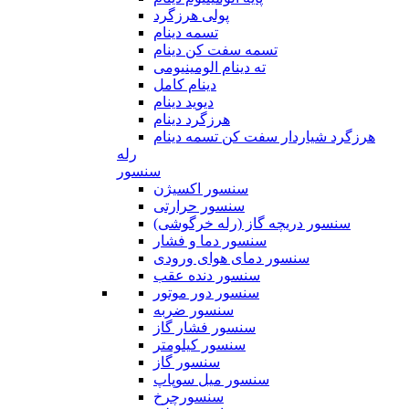
پولی هرزگرد
تسمه دینام
تسمه سفت کن دینام
ته دینام الومینیومی
دینام کامل
دیوید دینام
هرزگرد دینام
هرزگرد شیاردار سفت کن تسمه دینام
رله
سنسور
سنسور اکسیژن
سنسور حرارتی
سنسور دریچه گاز (رله خرگوشی)
سنسور دما و فشار
سنسور دمای هوای ورودی
سنسور دنده عقب
سنسور دور موتور
سنسور ضربه
سنسور فشار گاز
سنسور کیلومتر
سنسور گاز
سنسور میل سوپاپ
سنسورچرخ