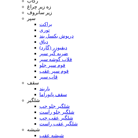
رکاب
زه زیر چراغ
زیر سانروف
سپر
براکت
توری
درپوش بکسل بند
دیاق
دیفیوزر (گارد)
ضربه گیر سپر
فلاپ گوشه سپر
فوم سپر جلو
فوم سپر عقب
قاب سپر
سقف
باربند
سقف پانوراما
شلگیر
شلگیر جلو چپ
شلگیر جلو راست
شلگیر عقب چپ
شلگیر عقب راست
شیشه
شیشه عقب