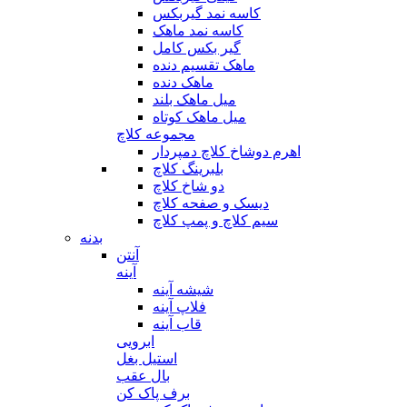
کاسه نمد گیربکس
کاسه نمد ماهک
گیر بکس کامل
ماهک تقسیم دنده
ماهک دنده
میل ماهک بلند
میل ماهک کوتاه
مجموعه کلاچ
اهرم دوشاخ کلاچ دمپردار
بلبرینگ کلاچ
دو شاخ کلاچ
دیسک و صفحه کلاچ
سیم کلاچ و پمپ کلاچ
بدنه
آنتن
آینه
شیشه آینه
فلاپ آینه
قاب آینه
ابرویی
استیل بغل
بال عقب
برف پاک کن