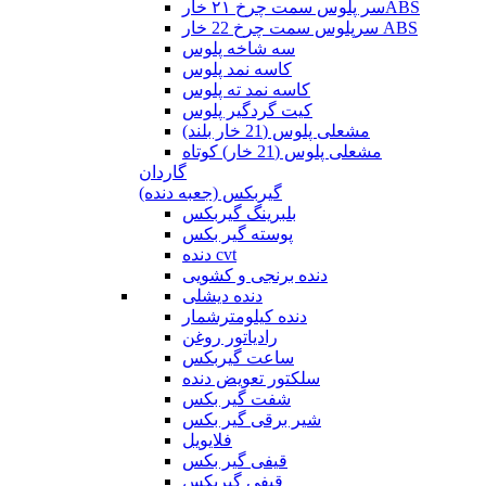
سر پلوس سمت چرخ ۲۱ خارABS
سرپلوس سمت چرخ 22 خار ABS
سه شاخه پلوس
کاسه نمد پلوس
کاسه نمد ته پلوس
کیت گردگیر پلوس
مشعلی پلوس (21 خار بلند)
مشعلی پلوس (21 خار) کوتاه
گاردان
گیربکس (جعبه دنده)
بلبرینگ گیربکس
پوسته گیر بکس
دنده cvt
دنده برنجی و کشویی
دنده دیشلی
دنده کیلومترشمار
رادیاتور روغن
ساعت گیربکس
سلکتور تعویض دنده
شفت گیر بکس
شیر برقی گیر بکس
فلایویل
قیفی گیر بکس
قیفی گیربکس