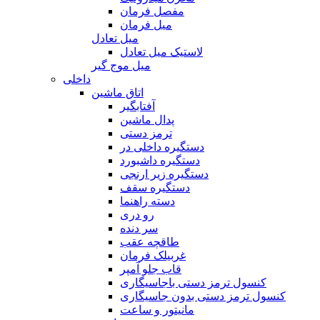
مفصل فرمان
میل فرمان
میل تعادل
لاستیک میل تعادل
میل موج گیر
داخلی
اتاق ماشین
آفتابگیر
پدال ماشین
ترمز دستی
دستگیره داخلی در
دستگیره داشبورد
دستگیره زیر ارنجی
دستگیره سقف
دسته راهنما
رو دری
سر دنده
طاقچه عقب
غربیلک فرمان
قاب جلو آمپر
کنسول ترمز دستی باجاسیگاری
کنسول ترمز دستی بدون جاسیگاری
مانیتور و ساعت