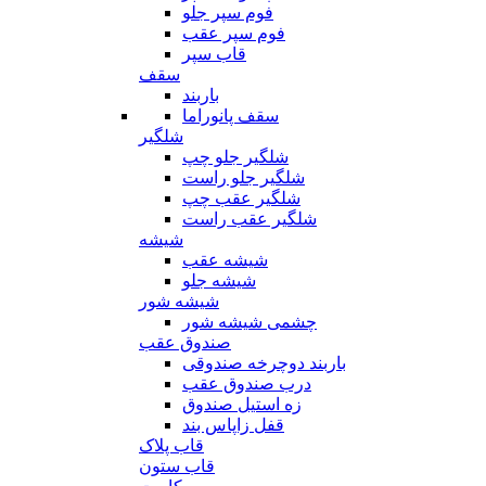
فوم سپر جلو
فوم سپر عقب
قاب سپر
سقف
باربند
سقف پانوراما
شلگیر
شلگیر جلو چپ
شلگیر جلو راست
شلگیر عقب چپ
شلگیر عقب راست
شیشه
شیشه عقب
شیشه جلو
شیشه شور
چشمی شیشه شور
صندوق عقب
باربند دوچرخه صندوقی
درب صندوق عقب
زه استیل صندوق
قفل زاپاس بند
قاب پلاک
قاب ستون