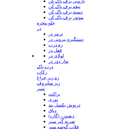
بازویی برف پاک کن
تیغه برف پاک کن
دسته برف پاک کن
موتور برف پاک کن
جلو پنجره
در
ترمز در
دستگیره بیرونی در
زه درب
قفل در
لولای در
نوار دور در
درب باک
رکاب
زه زیر چراغ
زیر سانروف
سپر
براکت
توری
درپوش بکسل بند
دیاق
دیفیوزر (گارد)
ضربه گیر سپر
فلاپ گوشه سپر