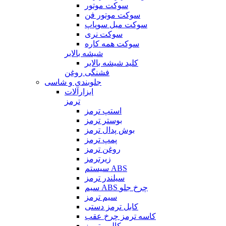
سوکت موتور
سوکت موتور فن
سوکت میل سوپاپ
سوکت نری
سوکت همه کاره
شیشه بالابر
کلید شیشه بالابر
فشنگی روغن
جلوبندی و شاسی
ابزارآلات
ترمز
استپ ترمز
بوستر ترمز
بوش پدال ترمز
پمپ ترمز
روغن ترمز
زیرترمز
سیستم ABS
سیلندر ترمز
سیم ABS چرخ جلو
سیم ترمز
کابل ترمز دستی
کاسه ترمز چرخ عقب
کالیبر ترمز