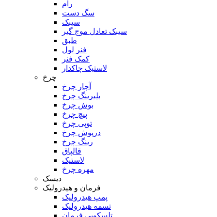
رام
سگ دست
سیبک
سیبک تعادل موج گیر
طبق
فنر لول
کمک فنر
لاستیک چاکدار
چرخ
آچار چرخ
بلبرینگ چرخ
بوش چرخ
پیچ چرخ
توپی چرخ
درپوش چرخ
رینگ چرخ
قالپاق
لاستیک
مهره چرخ
دیسک
فرمان و هیدرولیک
پمپ هیدرولیک
تسمه هیدرولیک
تلسکوپی فرمان