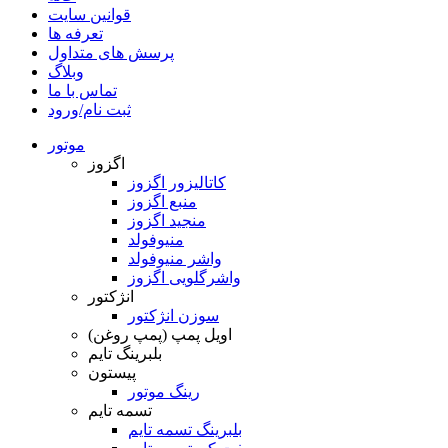
قوانین سایت
تعرفه ها
پرسش های متداول
وبلاگ
تماس با ما
ثبت نام/ورود
موتور
اگزوز
کاتالیزور اگزوز
منبع اگزوز
منجید اگزوز
منیوفولد
واشر منیوفولد
واشرگلویی اگزوز
انژکتور
سوزن انژکتور
اویل پمپ (پمپ روغن)
بلبرینگ تایم
پیستون
رینگ موتور
تسمه تایم
بلبرینگ تسمه تایم