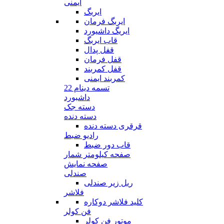
ایمنی
ایربگ
ایربگ فرمان
ایریگ داشیورد
قاب ایربگ
قفل پدال
قفل فرمان
قفل کمربند
کمربند ایمنی
تسمه دینام 22
داشبورد
دسته جک
دسته دنده
قرقری دسته دنده
رادیو ضبط
قاب دور ضبط
صفحه کیلومتر شمار
صفحه نمایش
صندلی
ریل زیر صندلی
فلاشر
کلید فلاشر دوکاره
فن کولر
موتور فن کولر