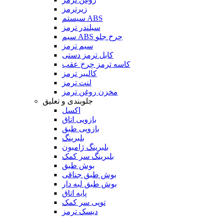
زیرترمز
سیستم ABS
سیلندر ترمز
سیم ABS چرخ جلو
سیم ترمز
کابل ترمز دستی
کاسه ترمز چرخ عقب
کالیبر ترمز
لنت ترمز
مخزن روغن ترمز
جلوبندی و تعلیق
اکسل
بازویی اتاق
بازویی طبق
بلبرینگ
بلبرینگ ژامبون
بلبرینگ سر کمک
بوش طبق
بوش طبق جناقی
بوش طبق لبه دار
پایه اتاق
توپی سر کمک
دیسک ترمز