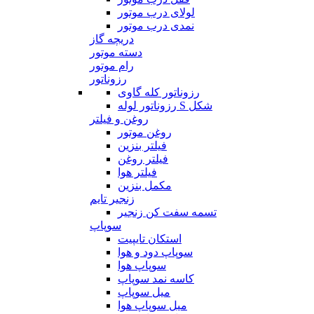
لولای درب موتور
نمدی درب موتور
دریچه گاز
دسته موتور
رام موتور
رزوناتور
رزوناتور کله گاوی
رزوناتور لوله S شکل
روغن و فیلتر
روغن موتور
فیلتر بنزین
فیلتر روغن
فیلتر هوا
مکمل بنزین
زنجیر تایم
تسمه سفت کن زنجیر
سوپاپ
استکان تایپیت
سوپاپ دود و هوا
سوپاپ هوا
کاسه نمد سوپاپ
میل سوپاپ
میل سوپاپ هوا