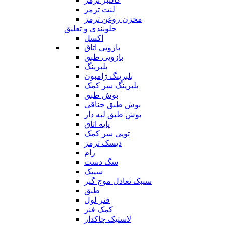
لنت ترمز
مخزن روغن ترمز
جلوبندی و تعلیق
اکسل
بازویی اتاق
بازویی طبق
بلبرینگ
بلبرینگ ژامبون
بلبرینگ سر کمک
بوش طبق
بوش طبق جناقی
بوش طبق لبه دار
پایه اتاق
توپی سر کمک
دیسک ترمز
رام
سگ دست
سیبک
سیبک تعادل موج گیر
طبق
فنر لول
کمک فنر
لاستیک چاکدار