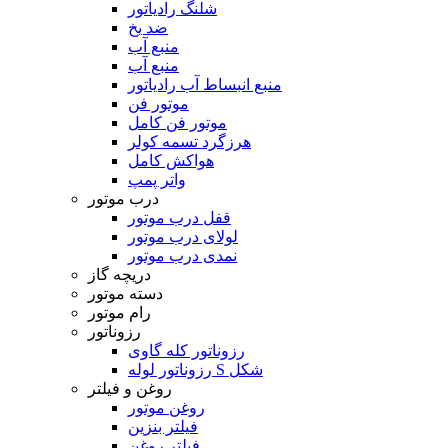
شلنگ رادیاتور
ضد یخ
منبع آب
منبع آب
منبع انبساط آب رادیاتور
موتور فن
موتور فن کامل
هرزگرد تسمه کولر
هواکش کامل
واتر پمپ
درب موتور
قفل درب موتور
لولای درب موتور
نمدی درب موتور
دریچه گاز
دسته موتور
رام موتور
رزوناتور
رزوناتور کله گاوی
رزوناتور لوله S شکل
روغن و فیلتر
روغن موتور
فیلتر بنزین
فیلتر روغن