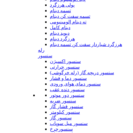
پولی هرزگرد
تسمه دینام
تسمه سفت کن دینام
ته دینام الومینیومی
دینام کامل
دیوید دینام
هرزگرد دینام
هرزگرد شیاردار سفت کن تسمه دینام
رله
سنسور
سنسور اکسیژن
سنسور حرارتی
سنسور دریچه گاز (رله خرگوشی)
سنسور دما و فشار
سنسور دمای هوای ورودی
سنسور دنده عقب
سنسور دور موتور
سنسور ضربه
سنسور فشار گاز
سنسور کیلومتر
سنسور گاز
سنسور میل سوپاپ
سنسورچرخ