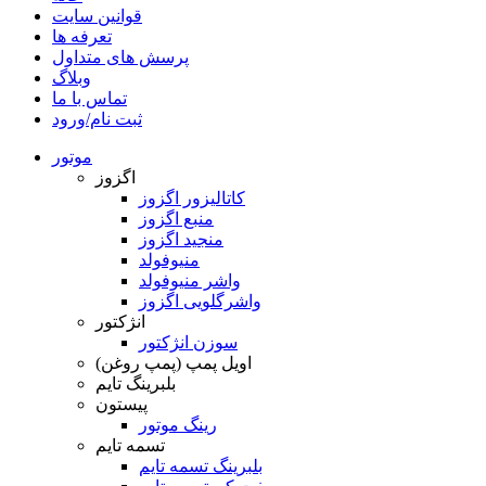
قوانین سایت
تعرفه ها
پرسش های متداول
وبلاگ
تماس با ما
ثبت نام/ورود
موتور
اگزوز
کاتالیزور اگزوز
منبع اگزوز
منجید اگزوز
منیوفولد
واشر منیوفولد
واشرگلویی اگزوز
انژکتور
سوزن انژکتور
اویل پمپ (پمپ روغن)
بلبرینگ تایم
پیستون
رینگ موتور
تسمه تایم
بلبرینگ تسمه تایم