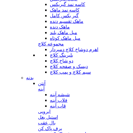
کاسه نمد گیربکس
کاسه نمد ماهک
گیر بکس کامل
ماهک تقسیم دنده
ماهک دنده
میل ماهک بلند
میل ماهک کوتاه
مجموعه کلاچ
اهرم دوشاخ کلاچ دمپردار
بلبرینگ کلاچ
دو شاخ کلاچ
دیسک و صفحه کلاچ
سیم کلاچ و پمپ کلاچ
بدنه
آنتن
آینه
شیشه آینه
فلاپ آینه
قاب آینه
ابرویی
استیل بغل
بال عقب
برف پاک کن