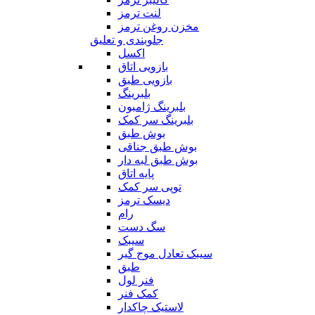
لنت ترمز
مخزن روغن ترمز
جلوبندی و تعلیق
اکسل
بازویی اتاق
بازویی طبق
بلبرینگ
بلبرینگ ژامبون
بلبرینگ سر کمک
بوش طبق
بوش طبق جناقی
بوش طبق لبه دار
پایه اتاق
توپی سر کمک
دیسک ترمز
رام
سگ دست
سیبک
سیبک تعادل موج گیر
طبق
فنر لول
کمک فنر
لاستیک چاکدار