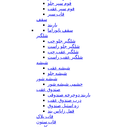
فوم سپر جلو
فوم سپر عقب
قاب سپر
سقف
باربند
سقف پانوراما
شلگیر
شلگیر جلو چپ
شلگیر جلو راست
شلگیر عقب چپ
شلگیر عقب راست
شیشه
شیشه عقب
شیشه جلو
شیشه شور
چشمی شیشه شور
صندوق عقب
باربند دوچرخه صندوقی
درب صندوق عقب
زه استیل صندوق
قفل زاپاس بند
قاب پلاک
قاب ستون