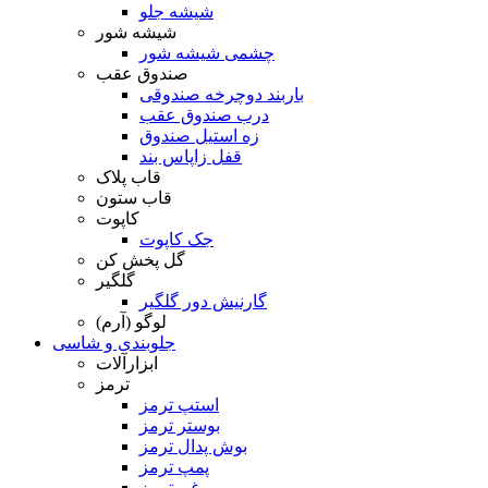
شیشه جلو
شیشه شور
چشمی شیشه شور
صندوق عقب
باربند دوچرخه صندوقی
درب صندوق عقب
زه استیل صندوق
قفل زاپاس بند
قاب پلاک
قاب ستون
کاپوت
جک کاپوت
گل پخش کن
گلگیر
گارنیش دور گلگیر
لوگو (آرم)
جلوبندی و شاسی
ابزارآلات
ترمز
استپ ترمز
بوستر ترمز
بوش پدال ترمز
پمپ ترمز
روغن ترمز