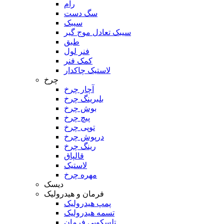
رام
سگ دست
سیبک
سیبک تعادل موج گیر
طبق
فنر لول
کمک فنر
لاستیک چاکدار
چرخ
آچار چرخ
بلبرینگ چرخ
بوش چرخ
پیچ چرخ
توپی چرخ
درپوش چرخ
رینگ چرخ
قالپاق
لاستیک
مهره چرخ
دیسک
فرمان و هیدرولیک
پمپ هیدرولیک
تسمه هیدرولیک
تلسکوپی فرمان