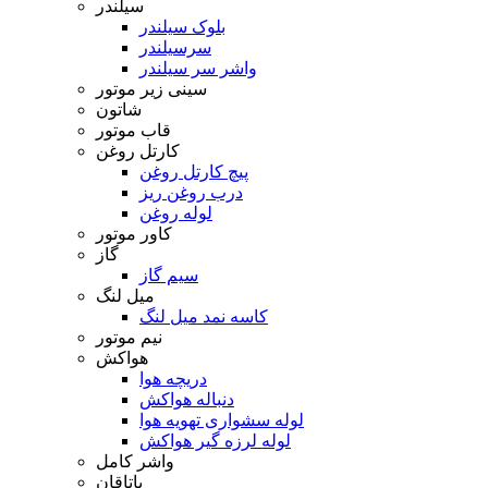
سیلندر
بلوک سیلندر
سرسیلندر
واشر سر سیلندر
سینی زیر موتور
شاتون
قاب موتور
کارتل روغن
پیچ کارتل روغن
درب روغن ریز
لوله روغن
کاور موتور
گاز
سیم گاز
میل لنگ
کاسه نمد میل لنگ
نیم موتور
هواکش
دریچه هوا
دنباله هواکش
لوله سشواری تهویه هوا
لوله لرزه گیر هواکش
واشر کامل
یاتاقان