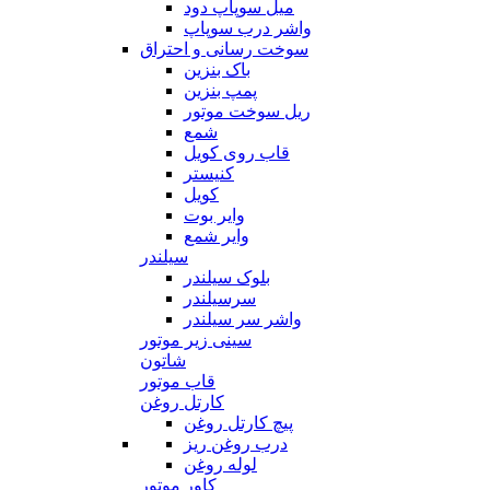
میل سوپاپ دود
واشر درب سوپاپ
سوخت رسانی و احتراق
باک بنزین
پمپ بنزین
ریل سوخت موتور
شمع
قاب روی کویل
کنیستر
کویل
وایر بوت
وایر شمع
سیلندر
بلوک سیلندر
سرسیلندر
واشر سر سیلندر
سینی زیر موتور
شاتون
قاب موتور
کارتل روغن
پیچ کارتل روغن
درب روغن ریز
لوله روغن
کاور موتور