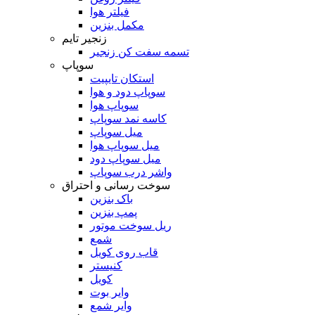
فیلتر هوا
مکمل بنزین
زنجیر تایم
تسمه سفت کن زنجیر
سوپاپ
استکان تایپیت
سوپاپ دود و هوا
سوپاپ هوا
کاسه نمد سوپاپ
میل سوپاپ
میل سوپاپ هوا
میل سوپاپ دود
واشر درب سوپاپ
سوخت رسانی و احتراق
باک بنزین
پمپ بنزین
ریل سوخت موتور
شمع
قاب روی کویل
کنیستر
کویل
وایر بوت
وایر شمع