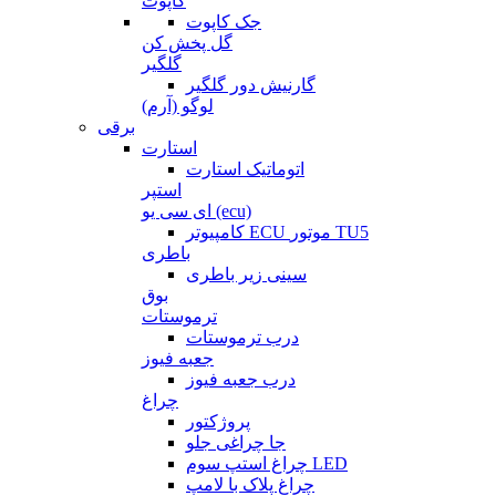
کاپوت
جک کاپوت
گل پخش کن
گلگیر
گارنیش دور گلگیر
لوگو (آرم)
برقی
استارت
اتوماتیک استارت
استپر
ای سی یو (ecu)
کامپیوتر ECU موتور TU5
باطری
سینی زیر باطری
بوق
ترموستات
درب ترموستات
جعبه فیوز
درب جعبه فیوز
چراغ
پروژکتور
جا چراغی جلو
چراغ استپ سوم LED
چراغ پلاک با لامپ