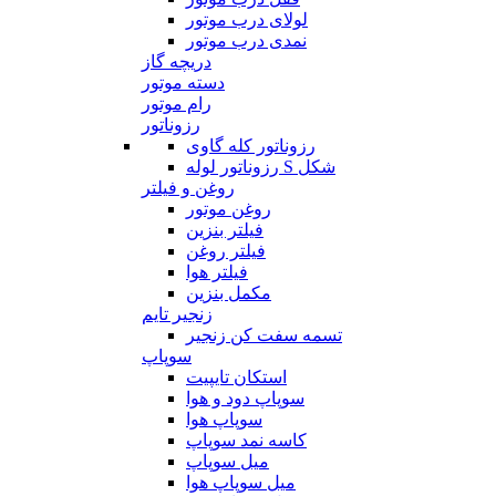
لولای درب موتور
نمدی درب موتور
دریچه گاز
دسته موتور
رام موتور
رزوناتور
رزوناتور کله گاوی
رزوناتور لوله S شکل
روغن و فیلتر
روغن موتور
فیلتر بنزین
فیلتر روغن
فیلتر هوا
مکمل بنزین
زنجیر تایم
تسمه سفت کن زنجیر
سوپاپ
استکان تایپیت
سوپاپ دود و هوا
سوپاپ هوا
کاسه نمد سوپاپ
میل سوپاپ
میل سوپاپ هوا