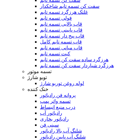
سفت کن تسمه تایم
سفت کن تسمه تایم شاخکدار
غلتک هرزگرد تسمه تایم
فولی تسمه تایم
قاب بالایی تسمه تایم
قاب پایینی تسمه تایم
قاب پیج دار تسمه تایم
قاب تسمه تایم کامل
قاب میانی تسمه تایم
کیت تسمه تایم
هرزگرد ساده سفت کن تسمه تایم
هرزگرد شیاردار سفت کن تسمه تایم
تسمه موتور
توبو شارژ
لوله روغن توربو شارژ
خنک کننده
پروانه فن رادیاتور
تسمه واتر پمپ
درب منبع انبساط
رادیاتور آب
رادیاتور بخاری
سینی فن
شلنگ آب بالا رادیاتور
شلنگ آب پایین رادیاتور