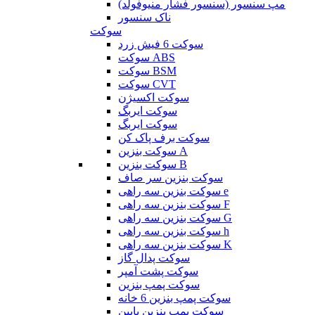
مپ سنسور (سنسور فشار منیوفولد)
ناک سنسور
سوکت
سوکت 6 فیش زرد
سوکت ABS
سوکت BSM
سوکت CVT
سوکت اکسیژن
سوکت ایربگ
سوکت ایربگ
سوکت برف پاک کن
سوکت بنزین A
سوکت بنزین B
سوکت بنزین سر صاف
سوکت بنزین سه راهی e
سوکت بنزین سه راهی F
سوکت بنزین سه راهی G
سوکت بنزین سه راهی h
سوکت بنزین سه راهی K
سوکت پدال گاز
سوکت پشت آمپر
سوکت پمپ بنزین
سوکت پمپ بنزین 6 خانه
سوکت پمپ بنزین پایین