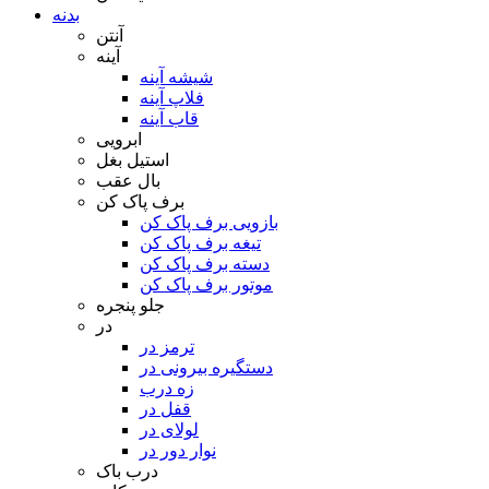
بدنه
آنتن
آینه
شیشه آینه
فلاپ آینه
قاب آینه
ابرویی
استیل بغل
بال عقب
برف پاک کن
بازویی برف پاک کن
تیغه برف پاک کن
دسته برف پاک کن
موتور برف پاک کن
جلو پنجره
در
ترمز در
دستگیره بیرونی در
زه درب
قفل در
لولای در
نوار دور در
درب باک