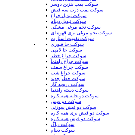
سوکت پمپ بنزین دوسر
سوکت پمپ درب سه فیش
سوکت تبدیل چراغ
سوکت تبدیل دینام
سوکت تخم مرغی مشکی
سوکت تخم مرغی نری قهوه ای
سوکت تقویت استارت
سوکت جا فیوزی
سوکت جا لامپی
سوکت چراغ خطر
سوکت چراغ راهنما
سوکت چراغ سقف
سوکت چراغ شب
سوکت خطر جدید
سوکت دریچه گاز
سوکت دسته راهنما
سوکت دو خانه همه کاره
سوکت دو فیش
سوکت دو فیش سوزنی
سوکت دو فیش نری همه کاره
سوکت دو فیش همه کاره
سوکت دیاگ
سوکت دینام