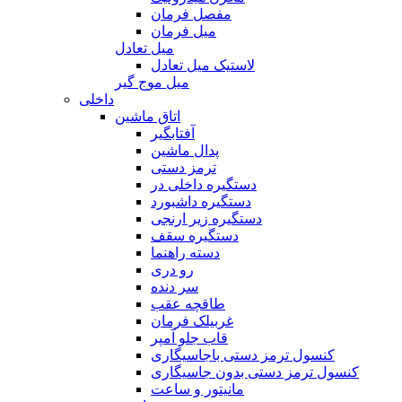
مفصل فرمان
میل فرمان
میل تعادل
لاستیک میل تعادل
میل موج گیر
داخلی
اتاق ماشین
آفتابگیر
پدال ماشین
ترمز دستی
دستگیره داخلی در
دستگیره داشبورد
دستگیره زیر ارنجی
دستگیره سقف
دسته راهنما
رو دری
سر دنده
طاقچه عقب
غربیلک فرمان
قاب جلو آمپر
کنسول ترمز دستی باجاسیگاری
کنسول ترمز دستی بدون جاسیگاری
مانیتور و ساعت