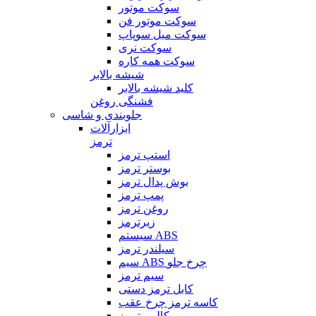
سوکت موتور
سوکت موتور فن
سوکت میل سوپاپ
سوکت نری
سوکت همه کاره
شیشه بالابر
کلید شیشه بالابر
فشنگی روغن
جلوبندی و شاسی
ابزارآلات
ترمز
استپ ترمز
بوستر ترمز
بوش پدال ترمز
پمپ ترمز
روغن ترمز
زیرترمز
سیستم ABS
سیلندر ترمز
سیم ABS چرخ جلو
سیم ترمز
کابل ترمز دستی
کاسه ترمز چرخ عقب
کالیبر ترمز