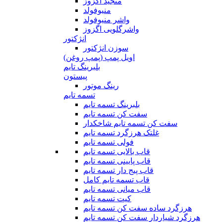
منجید اگزوز
منیوفولد
واشر منیوفولد
واشرگلویی اگزوز
انژکتور
سوزن انژکتور
اویل پمپ (پمپ روغن)
بلبرینگ تایم
پیستون
رینگ موتور
تسمه تایم
بلبرینگ تسمه تایم
سفت کن تسمه تایم
سفت کن تسمه تایم شاخکدار
غلتک هرزگرد تسمه تایم
فولی تسمه تایم
قاب بالایی تسمه تایم
قاب پایینی تسمه تایم
قاب پیج دار تسمه تایم
قاب تسمه تایم کامل
قاب میانی تسمه تایم
کیت تسمه تایم
هرزگرد ساده سفت کن تسمه تایم
هرزگرد شیاردار سفت کن تسمه تایم