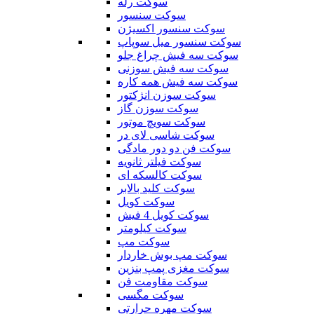
سوکت رله
سوکت سنسور
سوکت سنسور اکسیژن
سوکت سنسور میل سوپاپ
سوکت سه فیش چراغ جلو
سوکت سه فیش سوزنی
سوکت سه فیش همه کاره
سوکت سوزن انژکتور
سوکت سوزن گاز
سوکت سویچ موتور
سوکت شاسی لای در
سوکت فن دو دور مادگی
سوکت فیلتر ثانویه
سوکت کالسکه ای
سوکت کلید بالابر
سوکت کویل
سوکت کویل 4 فیش
سوکت کیلومتر
سوکت مپ
سوکت مپ بوش خاردار
سوکت مغزی پمپ بنزین
سوکت مقاومت فن
سوکت مگسی
سوکت مهره حرارتی