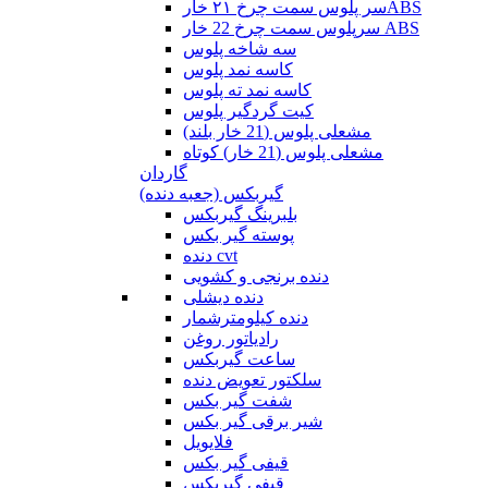
سر پلوس سمت چرخ ۲۱ خارABS
سرپلوس سمت چرخ 22 خار ABS
سه شاخه پلوس
کاسه نمد پلوس
کاسه نمد ته پلوس
کیت گردگیر پلوس
مشعلی پلوس (21 خار بلند)
مشعلی پلوس (21 خار) کوتاه
گاردان
گیربکس (جعبه دنده)
بلبرینگ گیربکس
پوسته گیر بکس
دنده cvt
دنده برنجی و کشویی
دنده دیشلی
دنده کیلومترشمار
رادیاتور روغن
ساعت گیربکس
سلکتور تعویض دنده
شفت گیر بکس
شیر برقی گیر بکس
فلایویل
قیفی گیر بکس
قیفی گیربکس