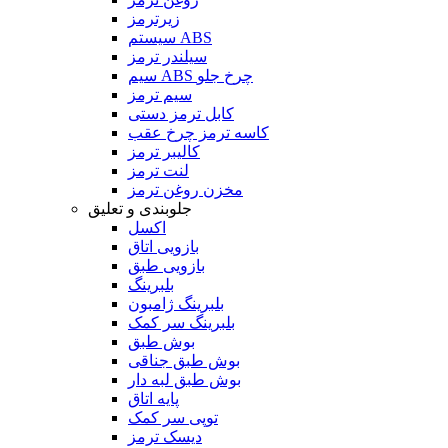
زیرترمز
سیستم ABS
سیلندر ترمز
سیم ABS چرخ جلو
سیم ترمز
کابل ترمز دستی
کاسه ترمز چرخ عقب
کالیبر ترمز
لنت ترمز
مخزن روغن ترمز
جلوبندی و تعلیق
اکسل
بازویی اتاق
بازویی طبق
بلبرینگ
بلبرینگ ژامبون
بلبرینگ سر کمک
بوش طبق
بوش طبق جناقی
بوش طبق لبه دار
پایه اتاق
توپی سر کمک
دیسک ترمز