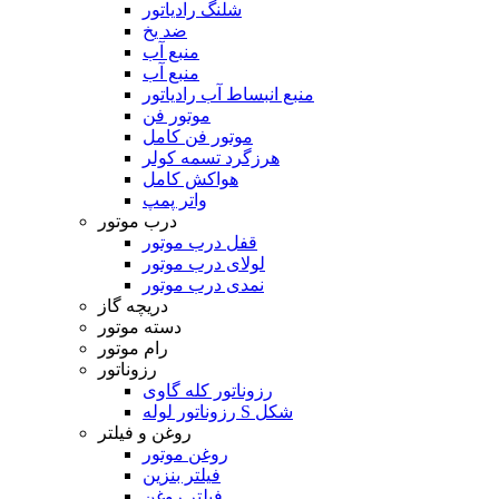
شلنگ رادیاتور
ضد یخ
منبع آب
منبع آب
منبع انبساط آب رادیاتور
موتور فن
موتور فن کامل
هرزگرد تسمه کولر
هواکش کامل
واتر پمپ
درب موتور
قفل درب موتور
لولای درب موتور
نمدی درب موتور
دریچه گاز
دسته موتور
رام موتور
رزوناتور
رزوناتور کله گاوی
رزوناتور لوله S شکل
روغن و فیلتر
روغن موتور
فیلتر بنزین
فیلتر روغن