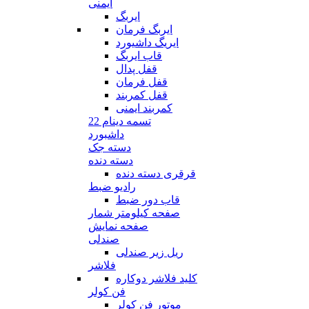
ایمنی
ایربگ
ایربگ فرمان
ایریگ داشیورد
قاب ایربگ
قفل پدال
قفل فرمان
قفل کمربند
کمربند ایمنی
تسمه دینام 22
داشبورد
دسته جک
دسته دنده
قرقری دسته دنده
رادیو ضبط
قاب دور ضبط
صفحه کیلومتر شمار
صفحه نمایش
صندلی
ریل زیر صندلی
فلاشر
کلید فلاشر دوکاره
فن کولر
موتور فن کولر