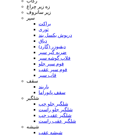
رکاب
زه زیر چراغ
زیر سانروف
سپر
براکت
توری
درپوش بکسل بند
دیاق
دیفیوزر (گارد)
ضربه گیر سپر
فلاپ گوشه سپر
فوم سپر جلو
فوم سپر عقب
قاب سپر
سقف
باربند
سقف پانوراما
شلگیر
شلگیر جلو چپ
شلگیر جلو راست
شلگیر عقب چپ
شلگیر عقب راست
شیشه
شیشه عقب