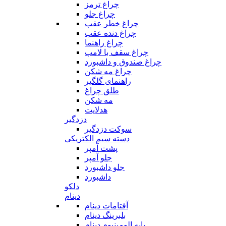
چراغ ترمز
چراغ جلو
چراغ خطر عقب
چراغ دنده عقب
چراغ راهنما
چراغ سقف با لامپ
چراغ صندوق و داشبورد
چراغ مه شکن
راهنمای گلگیر
طلق چراغ
مه شکن
هدلایت
دزدگیر
سوکت دزدگیر
دسته سیم الکتریکی
پشت آمپر
جلو آمپر
جلو داشبورد
داشبورد
دلکو
دینام
آفتامات دینام
بلبرینگ دینام
پایه الومینیوم دینام