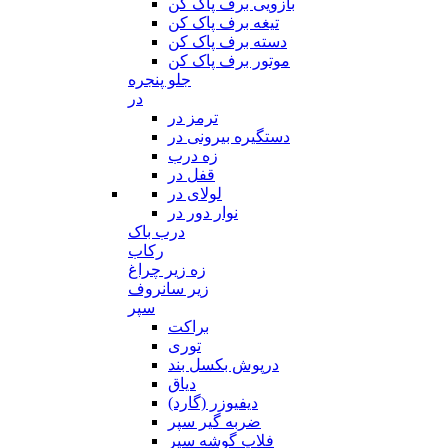
بازویی برف پاک کن
تیغه برف پاک کن
دسته برف پاک کن
موتور برف پاک کن
جلو پنجره
در
ترمز در
دستگیره بیرونی در
زه درب
قفل در
لولای در
نوار دور در
درب باک
رکاب
زه زیر چراغ
زیر سانروف
سپر
براکت
توری
درپوش بکسل بند
دیاق
دیفیوزر (گارد)
ضربه گیر سپر
فلاپ گوشه سپر