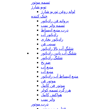
تسمه موتور
توبو شارژ
لوله روغن توربو شارژ
خنک کننده
پروانه فن رادیاتور
تسمه واتر پمپ
درب منبع انبساط
رادیاتور آب
رادیاتور بخاری
سینی فن
شلنگ آب بالا رادیاتور
شلنگ آب پایین رادیاتور
شلنگ رادیاتور
ضد یخ
منبع آب
منبع آب
منبع انبساط آب رادیاتور
موتور فن
موتور فن کامل
هرزگرد تسمه کولر
هواکش کامل
واتر پمپ
درب موتور
قفل درب موتور