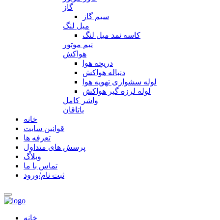
گاز
سیم گاز
میل لنگ
کاسه نمد میل لنگ
نیم موتور
هواکش
دریچه هوا
دنباله هواکش
لوله سشواری تهویه هوا
لوله لرزه گیر هواکش
واشر کامل
یاتاقان
خانه
قوانین سایت
تعرفه ها
پرسش های متداول
وبلاگ
تماس با ما
ثبت نام/ورود
خانه