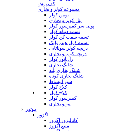
کف پوش
مجموعه کولر و بخاری
بوبین کولر
پنل کولر و بخاری
پولی سر کمپرسور کولر
تسمه دینام کولر
تسمه سفت کن کولر
تسمه کولر هیدرولیک
دریچه کولر سوناتایی
دریچه کولر و بخاری
رادیاتور کولر
شلنگ بخاری
شلنگ بخاری بلند
شلنگ بخاری کوتاه
شیر انبساط
کلاچ کولر
کلاچ کولر
کمپرسور کولر
موتو بخاری
موتور
اگزوز
کاتالیزور اگزوز
منبع اگزوز