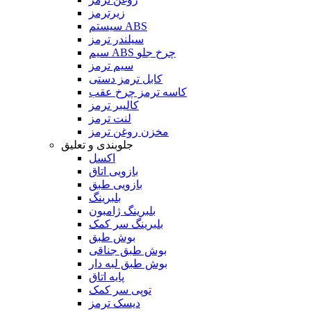
زیرترمز
سیستم ABS
سیلندر ترمز
سیم ABS چرخ جلو
سیم ترمز
کابل ترمز دستی
کاسه ترمز چرخ عقب
کالیبر ترمز
لنت ترمز
مخزن روغن ترمز
جلوبندی و تعلیق
اکسل
بازویی اتاق
بازویی طبق
بلبرینگ
بلبرینگ ژامبون
بلبرینگ سر کمک
بوش طبق
بوش طبق جناقی
بوش طبق لبه دار
پایه اتاق
توپی سر کمک
دیسک ترمز