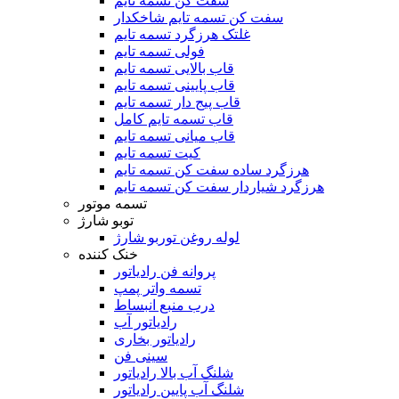
سفت کن تسمه تایم
سفت کن تسمه تایم شاخکدار
غلتک هرزگرد تسمه تایم
فولی تسمه تایم
قاب بالایی تسمه تایم
قاب پایینی تسمه تایم
قاب پیج دار تسمه تایم
قاب تسمه تایم کامل
قاب میانی تسمه تایم
کیت تسمه تایم
هرزگرد ساده سفت کن تسمه تایم
هرزگرد شیاردار سفت کن تسمه تایم
تسمه موتور
توبو شارژ
لوله روغن توربو شارژ
خنک کننده
پروانه فن رادیاتور
تسمه واتر پمپ
درب منبع انبساط
رادیاتور آب
رادیاتور بخاری
سینی فن
شلنگ آب بالا رادیاتور
شلنگ آب پایین رادیاتور