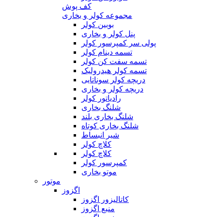
کف پوش
مجموعه کولر و بخاری
بوبین کولر
پنل کولر و بخاری
پولی سر کمپرسور کولر
تسمه دینام کولر
تسمه سفت کن کولر
تسمه کولر هیدرولیک
دریچه کولر سوناتایی
دریچه کولر و بخاری
رادیاتور کولر
شلنگ بخاری
شلنگ بخاری بلند
شلنگ بخاری کوتاه
شیر انبساط
کلاچ کولر
کلاچ کولر
کمپرسور کولر
موتو بخاری
موتور
اگزوز
کاتالیزور اگزوز
منبع اگزوز