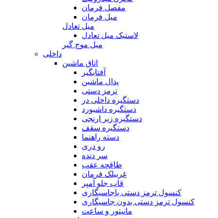
مفصل فرمان
میل فرمان
میل تعادل
لاستیک میل تعادل
میل موج گیر
داخلی
اتاق ماشین
آفتابگیر
پدال ماشین
ترمز دستی
دستگیره داخلی در
دستگیره داشبورد
دستگیره زیر ارنجی
دستگیره سقف
دسته راهنما
رو دری
سر دنده
طاقچه عقب
غربیلک فرمان
قاب جلو آمپر
کنسول ترمز دستی باجاسیگاری
کنسول ترمز دستی بدون جاسیگاری
مانیتور و ساعت