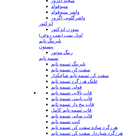
منجید اگزوز
منیوفولد
واشر منیوفولد
واشرگلویی اگزوز
انژکتور
سوزن انژکتور
اویل پمپ (پمپ روغن)
بلبرینگ تایم
پیستون
رینگ موتور
تسمه تایم
بلبرینگ تسمه تایم
سفت کن تسمه تایم
سفت کن تسمه تایم شاخکدار
غلتک هرزگرد تسمه تایم
فولی تسمه تایم
قاب بالایی تسمه تایم
قاب پایینی تسمه تایم
قاب پیج دار تسمه تایم
قاب تسمه تایم کامل
قاب میانی تسمه تایم
کیت تسمه تایم
هرزگرد ساده سفت کن تسمه تایم
هرزگرد شیاردار سفت کن تسمه تایم