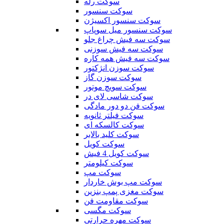
سوکت رله
سوکت سنسور
سوکت سنسور اکسیژن
سوکت سنسور میل سوپاپ
سوکت سه فیش چراغ جلو
سوکت سه فیش سوزنی
سوکت سه فیش همه کاره
سوکت سوزن انژکتور
سوکت سوزن گاز
سوکت سویچ موتور
سوکت شاسی لای در
سوکت فن دو دور مادگی
سوکت فیلتر ثانویه
سوکت کالسکه ای
سوکت کلید بالابر
سوکت کویل
سوکت کویل 4 فیش
سوکت کیلومتر
سوکت مپ
سوکت مپ بوش خاردار
سوکت مغزی پمپ بنزین
سوکت مقاومت فن
سوکت مگسی
سوکت مهره حرارتی