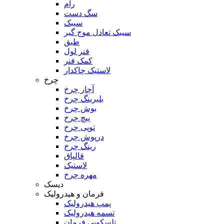
رام
سگ دست
سیبک
سیبک تعادل موج گیر
طبق
فنر لول
کمک فنر
لاستیک چاکدار
چرخ
آچار چرخ
بلبرینگ چرخ
بوش چرخ
پیچ چرخ
توپی چرخ
درپوش چرخ
رینگ چرخ
قالپاق
لاستیک
مهره چرخ
دیسک
فرمان و هیدرولیک
پمپ هیدرولیک
تسمه هیدرولیک
تلسکوپی فرمان