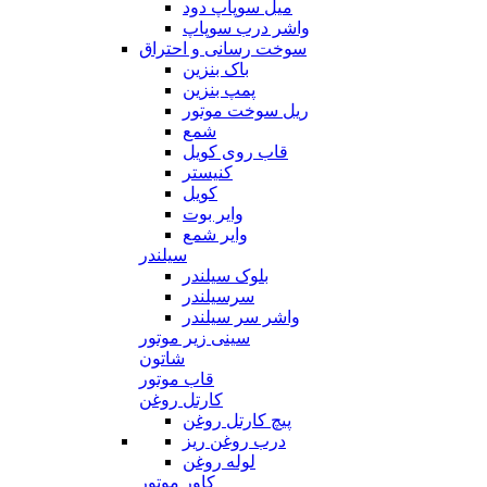
میل سوپاپ دود
واشر درب سوپاپ
سوخت رسانی و احتراق
باک بنزین
پمپ بنزین
ریل سوخت موتور
شمع
قاب روی کویل
کنیستر
کویل
وایر بوت
وایر شمع
سیلندر
بلوک سیلندر
سرسیلندر
واشر سر سیلندر
سینی زیر موتور
شاتون
قاب موتور
کارتل روغن
پیچ کارتل روغن
درب روغن ریز
لوله روغن
کاور موتور