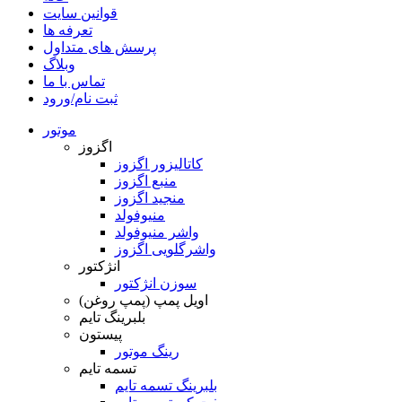
قوانین سایت
تعرفه ها
پرسش های متداول
وبلاگ
تماس با ما
ثبت نام/ورود
موتور
اگزوز
کاتالیزور اگزوز
منبع اگزوز
منجید اگزوز
منیوفولد
واشر منیوفولد
واشرگلویی اگزوز
انژکتور
سوزن انژکتور
اویل پمپ (پمپ روغن)
بلبرینگ تایم
پیستون
رینگ موتور
تسمه تایم
بلبرینگ تسمه تایم