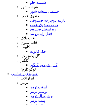
شیشه جلو
شیشه شور
چشمی شیشه شور
صندوق عقب
باربند دوچرخه صندوقی
درب صندوق عقب
زه استیل صندوق
قفل زاپاس بند
قاب پلاک
قاب ستون
کاپوت
جک کاپوت
گل پخش کن
گلگیر
گارنیش دور گلگیر
لوگو (آرم)
جلوبندی و شاسی
ابزارآلات
ترمز
استپ ترمز
بوستر ترمز
بوش پدال ترمز
پمپ ترمز
روغن ترمز