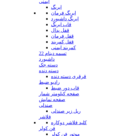
ایمنی
ایربگ
ایربگ فرمان
ایریگ داشیورد
قاب ایربگ
قفل پدال
قفل فرمان
قفل کمربند
کمربند ایمنی
تسمه دینام 22
داشبورد
دسته جک
دسته دنده
قرقری دسته دنده
رادیو ضبط
قاب دور ضبط
صفحه کیلومتر شمار
صفحه نمایش
صندلی
ریل زیر صندلی
فلاشر
کلید فلاشر دوکاره
فن کولر
موتور فن کولر