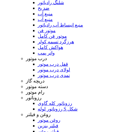
شلنگ رادیاتور
ضد یخ
منبع آب
منبع آب
منبع انبساط آب رادیاتور
موتور فن
موتور فن کامل
هرزگرد تسمه کولر
هواکش کامل
واتر پمپ
درب موتور
قفل درب موتور
لولای درب موتور
نمدی درب موتور
دریچه گاز
دسته موتور
رام موتور
رزوناتور
رزوناتور کله گاوی
رزوناتور لوله S شکل
روغن و فیلتر
روغن موتور
فیلتر بنزین
فیلتر روغن