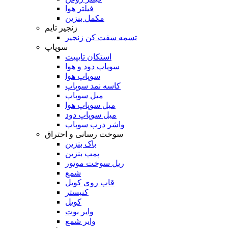
فیلتر هوا
مکمل بنزین
زنجیر تایم
تسمه سفت کن زنجیر
سوپاپ
استکان تایپیت
سوپاپ دود و هوا
سوپاپ هوا
کاسه نمد سوپاپ
میل سوپاپ
میل سوپاپ هوا
میل سوپاپ دود
واشر درب سوپاپ
سوخت رسانی و احتراق
باک بنزین
پمپ بنزین
ریل سوخت موتور
شمع
قاب روی کویل
کنیستر
کویل
وایر بوت
وایر شمع