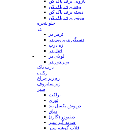
بازویی برف پاک کن
تیغه برف پاک کن
دسته برف پاک کن
موتور برف پاک کن
جلو پنجره
در
ترمز در
دستگیره بیرونی در
زه درب
قفل در
لولای در
نوار دور در
درب باک
رکاب
زه زیر چراغ
زیر سانروف
سپر
براکت
توری
درپوش بکسل بند
دیاق
دیفیوزر (گارد)
ضربه گیر سپر
فلاپ گوشه سپر