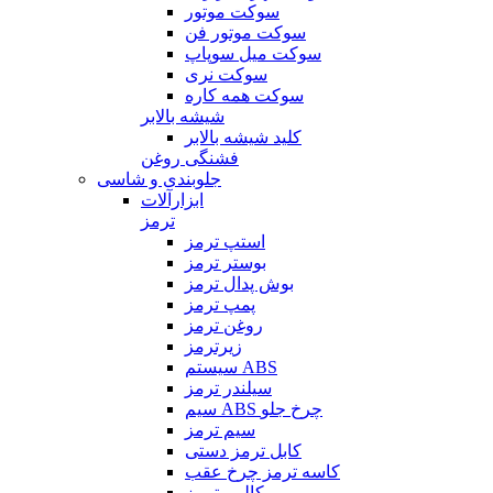
سوکت موتور
سوکت موتور فن
سوکت میل سوپاپ
سوکت نری
سوکت همه کاره
شیشه بالابر
کلید شیشه بالابر
فشنگی روغن
جلوبندی و شاسی
ابزارآلات
ترمز
استپ ترمز
بوستر ترمز
بوش پدال ترمز
پمپ ترمز
روغن ترمز
زیرترمز
سیستم ABS
سیلندر ترمز
سیم ABS چرخ جلو
سیم ترمز
کابل ترمز دستی
کاسه ترمز چرخ عقب
کالیبر ترمز