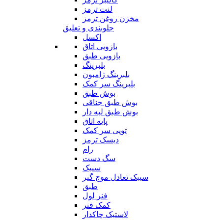
لنت ترمز
مخزن روغن ترمز
جلوبندی و تعلیق
اکسل
بازویی اتاق
بازویی طبق
بلبرینگ
بلبرینگ ژامبون
بلبرینگ سر کمک
بوش طبق
بوش طبق جناقی
بوش طبق لبه دار
پایه اتاق
توپی سر کمک
دیسک ترمز
رام
سگ دست
سیبک
سیبک تعادل موج گیر
طبق
فنر لول
کمک فنر
لاستیک چاکدار