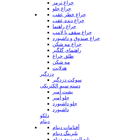
چراغ ترمز
چراغ جلو
چراغ خطر عقب
چراغ دنده عقب
چراغ راهنما
چراغ سقف با لامپ
چراغ صندوق و داشبورد
چراغ مه شکن
راهنمای گلگیر
طلق چراغ
مه شکن
هدلایت
دزدگیر
سوکت دزدگیر
دسته سیم الکتریکی
پشت آمپر
جلو آمپر
جلو داشبورد
داشبورد
دلکو
دینام
آفتامات دینام
بلبرینگ دینام
پایه الومینیوم دینام