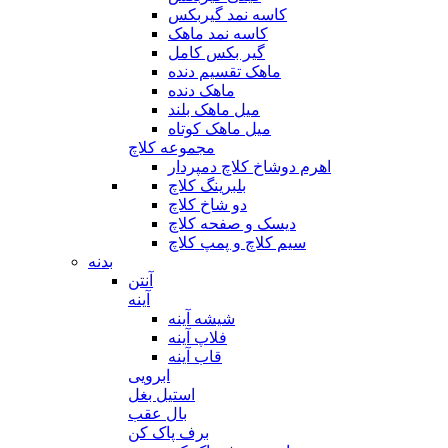
کاسه نمد گیربکس
کاسه نمد ماهک
گیر بکس کامل
ماهک تقسیم دنده
ماهک دنده
میل ماهک بلند
میل ماهک کوتاه
مجموعه کلاچ
اهرم دوشاخ کلاچ دمپردار
بلبرینگ کلاچ
دو شاخ کلاچ
دیسک و صفحه کلاچ
سیم کلاچ و پمپ کلاچ
بدنه
آنتن
آینه
شیشه آینه
فلاپ آینه
قاب آینه
ابرویی
استیل بغل
بال عقب
برف پاک کن