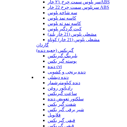
سر پلوس سمت چرخ ۲۱ خارABS
سرپلوس سمت چرخ 22 خار ABS
سه شاخه پلوس
کاسه نمد پلوس
کاسه نمد ته پلوس
کیت گردگیر پلوس
مشعلی پلوس (21 خار بلند)
مشعلی پلوس (21 خار) کوتاه
گاردان
گیربکس (جعبه دنده)
بلبرینگ گیربکس
پوسته گیر بکس
دنده cvt
دنده برنجی و کشویی
دنده دیشلی
دنده کیلومترشمار
رادیاتور روغن
ساعت گیربکس
سلکتور تعویض دنده
شفت گیر بکس
شیر برقی گیر بکس
فلایویل
قیفی گیر بکس
قیفی گیربکس