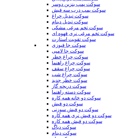
سوکت پمپ بنزین دوسر
سوکت پمپ درب سه فیش
سوکت تبدیل چراغ
سوکت تبدیل دینام
سوکت تخم مرغی مشکی
سوکت تخم مرغی نری قهوه ای
سوکت تقویت استارت
سوکت جا فیوزی
سوکت جا لامپی
سوکت چراغ خطر
سوکت چراغ راهنما
سوکت چراغ سقف
سوکت چراغ شب
سوکت خطر جدید
سوکت دریچه گاز
سوکت دسته راهنما
سوکت دو خانه همه کاره
سوکت دو فیش
سوکت دو فیش سوزنی
سوکت دو فیش نری همه کاره
سوکت دو فیش همه کاره
سوکت دیاگ
سوکت دینام