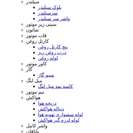
سیلندر
بلوک سیلندر
سرسیلندر
واشر سر سیلندر
سینی زیر موتور
شاتون
قاب موتور
کارتل روغن
پیچ کارتل روغن
درب روغن ریز
لوله روغن
کاور موتور
گاز
سیم گاز
میل لنگ
کاسه نمد میل لنگ
نیم موتور
هواکش
دریچه هوا
دنباله هواکش
لوله سشواری تهویه هوا
لوله لرزه گیر هواکش
واشر کامل
یاتاقان