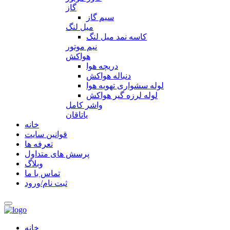
گاز
سیم گاز
میل لنگ
کاسه نمد میل لنگ
نیم موتور
هواکش
دریچه هوا
دنباله هواکش
لوله سشواری تهویه هوا
لوله لرزه گیر هواکش
واشر کامل
یاتاقان
خانه
قوانین سایت
تعرفه ها
پرسش های متداول
وبلاگ
تماس با ما
ثبت نام/ورود
خانه