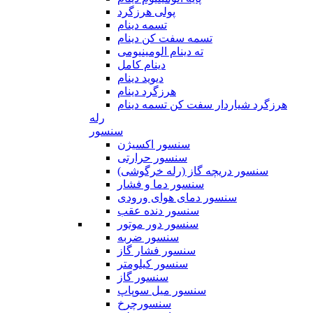
پولی هرزگرد
تسمه دینام
تسمه سفت کن دینام
ته دینام الومینیومی
دینام کامل
دیوید دینام
هرزگرد دینام
هرزگرد شیاردار سفت کن تسمه دینام
رله
سنسور
سنسور اکسیژن
سنسور حرارتی
سنسور دریچه گاز (رله خرگوشی)
سنسور دما و فشار
سنسور دمای هوای ورودی
سنسور دنده عقب
سنسور دور موتور
سنسور ضربه
سنسور فشار گاز
سنسور کیلومتر
سنسور گاز
سنسور میل سوپاپ
سنسورچرخ