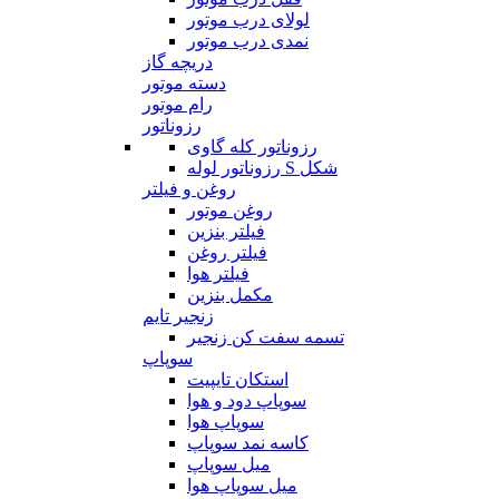
لولای درب موتور
نمدی درب موتور
دریچه گاز
دسته موتور
رام موتور
رزوناتور
رزوناتور کله گاوی
رزوناتور لوله S شکل
روغن و فیلتر
روغن موتور
فیلتر بنزین
فیلتر روغن
فیلتر هوا
مکمل بنزین
زنجیر تایم
تسمه سفت کن زنجیر
سوپاپ
استکان تایپیت
سوپاپ دود و هوا
سوپاپ هوا
کاسه نمد سوپاپ
میل سوپاپ
میل سوپاپ هوا