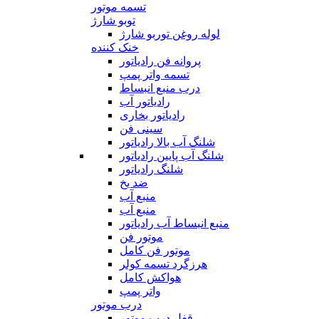
تسمه موتور
توبو شارژ
لوله روغن توربو شارژ
خنک کننده
پروانه فن رادیاتور
تسمه واتر پمپ
درب منبع انبساط
رادیاتور آب
رادیاتور بخاری
سینی فن
شلنگ آب بالا رادیاتور
شلنگ آب پایین رادیاتور
شلنگ رادیاتور
ضد یخ
منبع آب
منبع آب
منبع انبساط آب رادیاتور
موتور فن
موتور فن کامل
هرزگرد تسمه کولر
هواکش کامل
واتر پمپ
درب موتور
قفل درب موتور