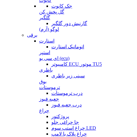
کاپوت
جک کاپوت
گل پخش کن
گلگیر
گارنیش دور گلگیر
لوگو (آرم)
برقی
استارت
اتوماتیک استارت
استپر
ای سی یو (ecu)
کامپیوتر ECU موتور TU5
باطری
سینی زیر باطری
بوق
ترموستات
درب ترموستات
جعبه فیوز
درب جعبه فیوز
چراغ
پروژکتور
جا چراغی جلو
چراغ استپ سوم LED
چراغ پلاک با لامپ