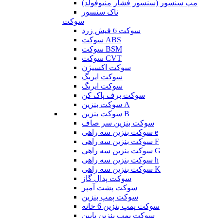
مپ سنسور (سنسور فشار منیوفولد)
ناک سنسور
سوکت
سوکت 6 فیش زرد
سوکت ABS
سوکت BSM
سوکت CVT
سوکت اکسیژن
سوکت ایربگ
سوکت ایربگ
سوکت برف پاک کن
سوکت بنزین A
سوکت بنزین B
سوکت بنزین سر صاف
سوکت بنزین سه راهی e
سوکت بنزین سه راهی F
سوکت بنزین سه راهی G
سوکت بنزین سه راهی h
سوکت بنزین سه راهی K
سوکت پدال گاز
سوکت پشت آمپر
سوکت پمپ بنزین
سوکت پمپ بنزین 6 خانه
سوکت پمپ بنزین پایین