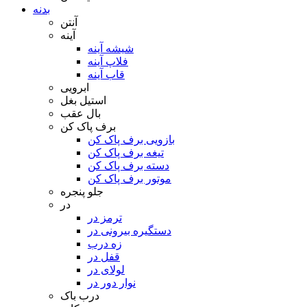
بدنه
آنتن
آینه
شیشه آینه
فلاپ آینه
قاب آینه
ابرویی
استیل بغل
بال عقب
برف پاک کن
بازویی برف پاک کن
تیغه برف پاک کن
دسته برف پاک کن
موتور برف پاک کن
جلو پنجره
در
ترمز در
دستگیره بیرونی در
زه درب
قفل در
لولای در
نوار دور در
درب باک