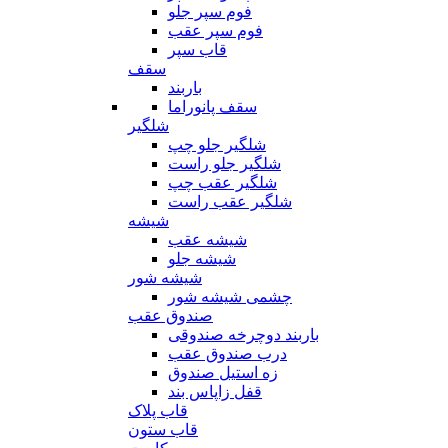
فوم سپر جلو
فوم سپر عقب
قاب سپر
سقف
باربند
سقف پانوراما
شلگیر
شلگیر جلو چپ
شلگیر جلو راست
شلگیر عقب چپ
شلگیر عقب راست
شیشه
شیشه عقب
شیشه جلو
شیشه شور
چشمی شیشه شور
صندوق عقب
باربند دوچرخه صندوقی
درب صندوق عقب
زه استیل صندوق
قفل زاپاس بند
قاب پلاک
قاب ستون