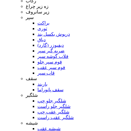
رکاب
زه زیر چراغ
زیر سانروف
سپر
براکت
توری
درپوش بکسل بند
دیاق
دیفیوزر (گارد)
ضربه گیر سپر
فلاپ گوشه سپر
فوم سپر جلو
فوم سپر عقب
قاب سپر
سقف
باربند
سقف پانوراما
شلگیر
شلگیر جلو چپ
شلگیر جلو راست
شلگیر عقب چپ
شلگیر عقب راست
شیشه
شیشه عقب