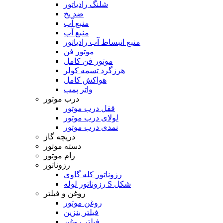
شلنگ رادیاتور
ضد یخ
منبع آب
منبع آب
منبع انبساط آب رادیاتور
موتور فن
موتور فن کامل
هرزگرد تسمه کولر
هواکش کامل
واتر پمپ
درب موتور
قفل درب موتور
لولای درب موتور
نمدی درب موتور
دریچه گاز
دسته موتور
رام موتور
رزوناتور
رزوناتور کله گاوی
رزوناتور لوله S شکل
روغن و فیلتر
روغن موتور
فیلتر بنزین
فیلتر روغن