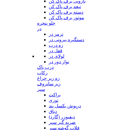
بازویی برف پاک کن
تیغه برف پاک کن
دسته برف پاک کن
موتور برف پاک کن
جلو پنجره
در
ترمز در
دستگیره بیرونی در
زه درب
قفل در
لولای در
نوار دور در
درب باک
رکاب
زه زیر چراغ
زیر سانروف
سپر
براکت
توری
درپوش بکسل بند
دیاق
دیفیوزر (گارد)
ضربه گیر سپر
فلاپ گوشه سپر