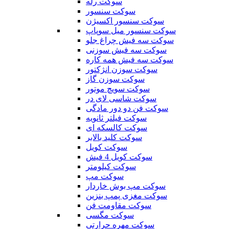
سوکت رله
سوکت سنسور
سوکت سنسور اکسیژن
سوکت سنسور میل سوپاپ
سوکت سه فیش چراغ جلو
سوکت سه فیش سوزنی
سوکت سه فیش همه کاره
سوکت سوزن انژکتور
سوکت سوزن گاز
سوکت سویچ موتور
سوکت شاسی لای در
سوکت فن دو دور مادگی
سوکت فیلتر ثانویه
سوکت کالسکه ای
سوکت کلید بالابر
سوکت کویل
سوکت کویل 4 فیش
سوکت کیلومتر
سوکت مپ
سوکت مپ بوش خاردار
سوکت مغزی پمپ بنزین
سوکت مقاومت فن
سوکت مگسی
سوکت مهره حرارتی