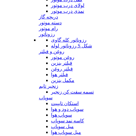
لولای درب موتور
نمدی درب موتور
دریچه گاز
دسته موتور
رام موتور
رزوناتور
رزوناتور کله گاوی
رزوناتور لوله S شکل
روغن و فیلتر
روغن موتور
فیلتر بنزین
فیلتر روغن
فیلتر هوا
مکمل بنزین
زنجیر تایم
تسمه سفت کن زنجیر
سوپاپ
استکان تایپیت
سوپاپ دود و هوا
سوپاپ هوا
کاسه نمد سوپاپ
میل سوپاپ
میل سوپاپ هوا