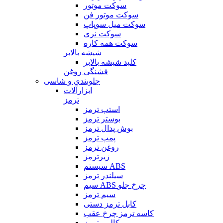
سوکت موتور
سوکت موتور فن
سوکت میل سوپاپ
سوکت نری
سوکت همه کاره
شیشه بالابر
کلید شیشه بالابر
فشنگی روغن
جلوبندی و شاسی
ابزارآلات
ترمز
استپ ترمز
بوستر ترمز
بوش پدال ترمز
پمپ ترمز
روغن ترمز
زیرترمز
سیستم ABS
سیلندر ترمز
سیم ABS چرخ جلو
سیم ترمز
کابل ترمز دستی
کاسه ترمز چرخ عقب
کالیبر ترمز