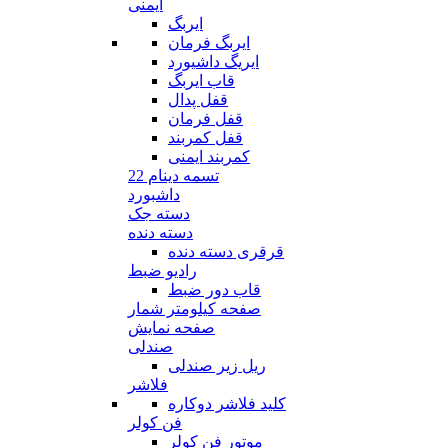
ایمنی
ایربگ
ایربگ فرمان
ایریگ داشیورد
قاب ایربگ
قفل پدال
قفل فرمان
قفل کمربند
کمربند ایمنی
تسمه دینام 22
داشبورد
دسته جک
دسته دنده
قرقری دسته دنده
رادیو ضبط
قاب دور ضبط
صفحه کیلومتر شمار
صفحه نمایش
صندلی
ریل زیر صندلی
فلاشر
کلید فلاشر دوکاره
فن کولر
موتور فن کولر