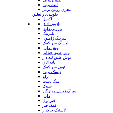
لنت ترمز
مخزن روغن ترمز
جلوبندی و تعلیق
اکسل
بازویی اتاق
بازویی طبق
بلبرینگ
بلبرینگ ژامبون
بلبرینگ سر کمک
بوش طبق
بوش طبق جناقی
بوش طبق لبه دار
پایه اتاق
توپی سر کمک
دیسک ترمز
رام
سگ دست
سیبک
سیبک تعادل موج گیر
طبق
فنر لول
کمک فنر
لاستیک چاکدار