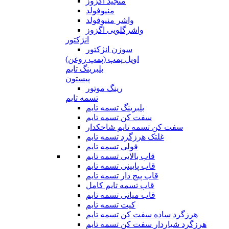
منجید اگزوز
منیوفولد
واشر منیوفولد
واشرگلویی اگزوز
انژکتور
سوزن انژکتور
اویل پمپ (پمپ روغن)
بلبرینگ تایم
پیستون
رینگ موتور
تسمه تایم
بلبرینگ تسمه تایم
سفت کن تسمه تایم
سفت کن تسمه تایم شاخکدار
غلتک هرزگرد تسمه تایم
فولی تسمه تایم
قاب بالایی تسمه تایم
قاب پایینی تسمه تایم
قاب پیج دار تسمه تایم
قاب تسمه تایم کامل
قاب میانی تسمه تایم
کیت تسمه تایم
هرزگرد ساده سفت کن تسمه تایم
هرزگرد شیاردار سفت کن تسمه تایم