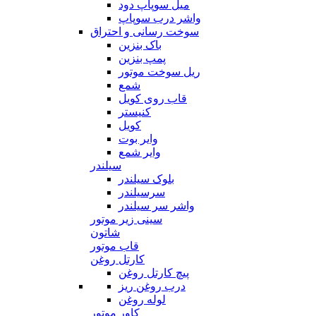
میل سوپاپ دود
واشر درب سوپاپ
سوخت رسانی و احتراق
باک بنزین
پمپ بنزین
ریل سوخت موتور
شمع
قاب روی کویل
کنیستر
کویل
وایر بوت
وایر شمع
سیلندر
بلوک سیلندر
سرسیلندر
واشر سر سیلندر
سینی زیر موتور
شاتون
قاب موتور
کارتل روغن
پیچ کارتل روغن
درب روغن ریز
لوله روغن
کاور موتور