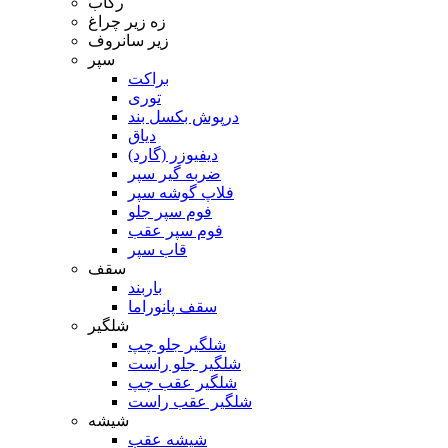
رکاب
زه زیر چراغ
زیر سانروف
سپر
براکت
توری
درپوش بکسل بند
دیاق
دیفیوزر (گارد)
ضربه گیر سپر
فلاپ گوشه سپر
فوم سپر جلو
فوم سپر عقب
قاب سپر
سقف
باربند
سقف پانوراما
شلگیر
شلگیر جلو چپ
شلگیر جلو راست
شلگیر عقب چپ
شلگیر عقب راست
شیشه
شیشه عقب