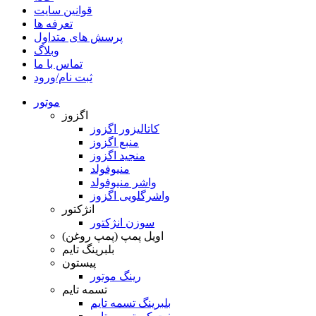
قوانین سایت
تعرفه ها
پرسش های متداول
وبلاگ
تماس با ما
ثبت نام/ورود
موتور
اگزوز
کاتالیزور اگزوز
منبع اگزوز
منجید اگزوز
منیوفولد
واشر منیوفولد
واشرگلویی اگزوز
انژکتور
سوزن انژکتور
اویل پمپ (پمپ روغن)
بلبرینگ تایم
پیستون
رینگ موتور
تسمه تایم
بلبرینگ تسمه تایم