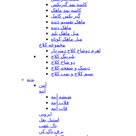
کاسه نمد گیربکس
کاسه نمد ماهک
گیر بکس کامل
ماهک تقسیم دنده
ماهک دنده
میل ماهک بلند
میل ماهک کوتاه
مجموعه کلاچ
اهرم دوشاخ کلاچ دمپردار
بلبرینگ کلاچ
دو شاخ کلاچ
دیسک و صفحه کلاچ
سیم کلاچ و پمپ کلاچ
بدنه
آنتن
آینه
شیشه آینه
فلاپ آینه
قاب آینه
ابرویی
استیل بغل
بال عقب
برف پاک کن