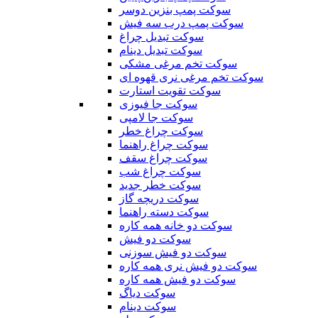
سوکت پمپ بنزین دوسر
سوکت پمپ درب سه فیش
سوکت تبدیل چراغ
سوکت تبدیل دینام
سوکت تخم مرغی مشکی
سوکت تخم مرغی نری قهوه ای
سوکت تقویت استارت
سوکت جا فیوزی
سوکت جا لامپی
سوکت چراغ خطر
سوکت چراغ راهنما
سوکت چراغ سقف
سوکت چراغ شب
سوکت خطر جدید
سوکت دریچه گاز
سوکت دسته راهنما
سوکت دو خانه همه کاره
سوکت دو فیش
سوکت دو فیش سوزنی
سوکت دو فیش نری همه کاره
سوکت دو فیش همه کاره
سوکت دیاگ
سوکت دینام