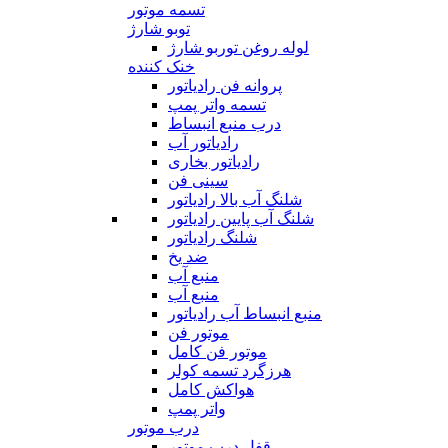
تسمه موتور
توبو شارژ
لوله روغن توربو شارژ
خنک کننده
پروانه فن رادیاتور
تسمه واتر پمپ
درب منبع انبساط
رادیاتور آب
رادیاتور بخاری
سینی فن
شلنگ آب بالا رادیاتور
شلنگ آب پایین رادیاتور
شلنگ رادیاتور
ضد یخ
منبع آب
منبع آب
منبع انبساط آب رادیاتور
موتور فن
موتور فن کامل
هرزگرد تسمه کولر
هواکش کامل
واتر پمپ
درب موتور
قفل درب موتور