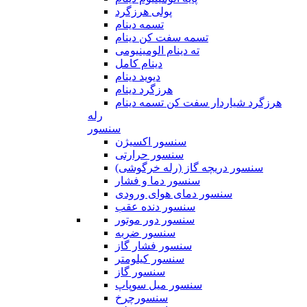
پولی هرزگرد
تسمه دینام
تسمه سفت کن دینام
ته دینام الومینیومی
دینام کامل
دیوید دینام
هرزگرد دینام
هرزگرد شیاردار سفت کن تسمه دینام
رله
سنسور
سنسور اکسیژن
سنسور حرارتی
سنسور دریچه گاز (رله خرگوشی)
سنسور دما و فشار
سنسور دمای هوای ورودی
سنسور دنده عقب
سنسور دور موتور
سنسور ضربه
سنسور فشار گاز
سنسور کیلومتر
سنسور گاز
سنسور میل سوپاپ
سنسورچرخ