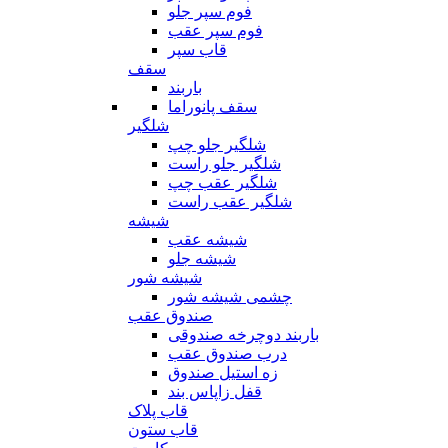
فوم سپر جلو
فوم سپر عقب
قاب سپر
سقف
باربند
سقف پانوراما
شلگیر
شلگیر جلو چپ
شلگیر جلو راست
شلگیر عقب چپ
شلگیر عقب راست
شیشه
شیشه عقب
شیشه جلو
شیشه شور
چشمی شیشه شور
صندوق عقب
باربند دوچرخه صندوقی
درب صندوق عقب
زه استیل صندوق
قفل زاپاس بند
قاب پلاک
قاب ستون