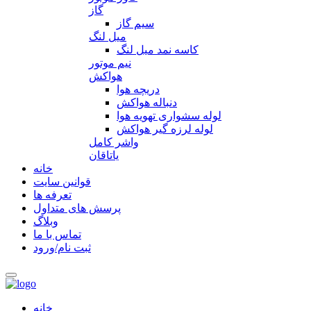
گاز
سیم گاز
میل لنگ
کاسه نمد میل لنگ
نیم موتور
هواکش
دریچه هوا
دنباله هواکش
لوله سشواری تهویه هوا
لوله لرزه گیر هواکش
واشر کامل
یاتاقان
خانه
قوانین سایت
تعرفه ها
پرسش های متداول
وبلاگ
تماس با ما
ثبت نام/ورود
خانه