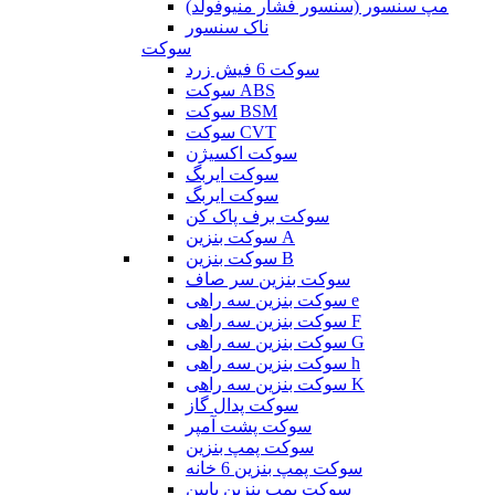
مپ سنسور (سنسور فشار منیوفولد)
ناک سنسور
سوکت
سوکت 6 فیش زرد
سوکت ABS
سوکت BSM
سوکت CVT
سوکت اکسیژن
سوکت ایربگ
سوکت ایربگ
سوکت برف پاک کن
سوکت بنزین A
سوکت بنزین B
سوکت بنزین سر صاف
سوکت بنزین سه راهی e
سوکت بنزین سه راهی F
سوکت بنزین سه راهی G
سوکت بنزین سه راهی h
سوکت بنزین سه راهی K
سوکت پدال گاز
سوکت پشت آمپر
سوکت پمپ بنزین
سوکت پمپ بنزین 6 خانه
سوکت پمپ بنزین پایین