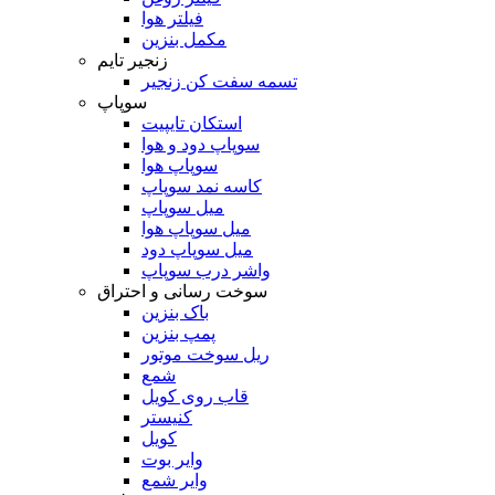
فیلتر هوا
مکمل بنزین
زنجیر تایم
تسمه سفت کن زنجیر
سوپاپ
استکان تایپیت
سوپاپ دود و هوا
سوپاپ هوا
کاسه نمد سوپاپ
میل سوپاپ
میل سوپاپ هوا
میل سوپاپ دود
واشر درب سوپاپ
سوخت رسانی و احتراق
باک بنزین
پمپ بنزین
ریل سوخت موتور
شمع
قاب روی کویل
کنیستر
کویل
وایر بوت
وایر شمع