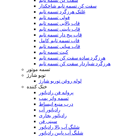
سفت کن تسمه تایم
سفت کن تسمه تایم شاخکدار
غلتک هرزگرد تسمه تایم
فولی تسمه تایم
قاب بالایی تسمه تایم
قاب پایینی تسمه تایم
قاب پیج دار تسمه تایم
قاب تسمه تایم کامل
قاب میانی تسمه تایم
کیت تسمه تایم
هرزگرد ساده سفت کن تسمه تایم
هرزگرد شیاردار سفت کن تسمه تایم
تسمه موتور
توبو شارژ
لوله روغن توربو شارژ
خنک کننده
پروانه فن رادیاتور
تسمه واتر پمپ
درب منبع انبساط
رادیاتور آب
رادیاتور بخاری
سینی فن
شلنگ آب بالا رادیاتور
شلنگ آب پایین رادیاتور