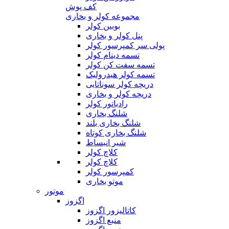
کف پوش
مجموعه کولر و بخاری
بوبین کولر
پنل کولر و بخاری
پولی سر کمپرسور کولر
تسمه دینام کولر
تسمه سفت کن کولر
تسمه کولر هیدرولیک
دریچه کولر سوناتایی
دریچه کولر و بخاری
رادیاتور کولر
شلنگ بخاری
شلنگ بخاری بلند
شلنگ بخاری کوتاه
شیر انبساط
کلاچ کولر
کلاچ کولر
کمپرسور کولر
موتو بخاری
موتور
اگزوز
کاتالیزور اگزوز
منبع اگزوز