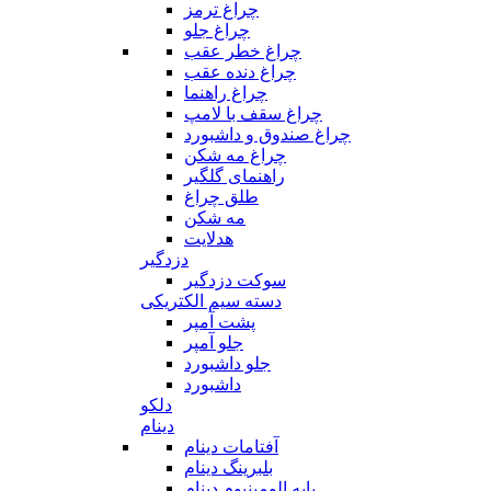
چراغ ترمز
چراغ جلو
چراغ خطر عقب
چراغ دنده عقب
چراغ راهنما
چراغ سقف با لامپ
چراغ صندوق و داشبورد
چراغ مه شکن
راهنمای گلگیر
طلق چراغ
مه شکن
هدلایت
دزدگیر
سوکت دزدگیر
دسته سیم الکتریکی
پشت آمپر
جلو آمپر
جلو داشبورد
داشبورد
دلکو
دینام
آفتامات دینام
بلبرینگ دینام
پایه الومینیوم دینام