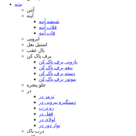
بدنه
آنتن
آینه
شیشه آینه
فلاپ آینه
قاب آینه
ابرویی
استیل بغل
بال عقب
برف پاک کن
بازویی برف پاک کن
تیغه برف پاک کن
دسته برف پاک کن
موتور برف پاک کن
جلو پنجره
در
ترمز در
دستگیره بیرونی در
زه درب
قفل در
لولای در
نوار دور در
درب باک