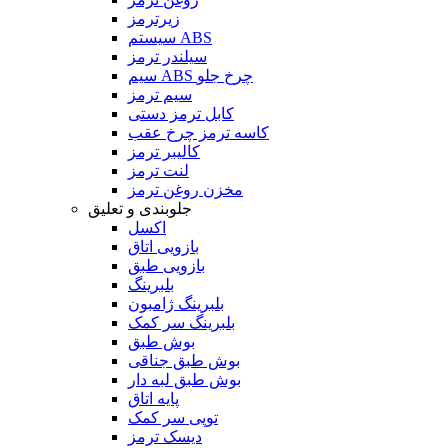
زیرترمز
سیستم ABS
سیلندر ترمز
سیم ABS چرخ جلو
سیم ترمز
کابل ترمز دستی
کاسه ترمز چرخ عقب
کالیبر ترمز
لنت ترمز
مخزن روغن ترمز
جلوبندی و تعلیق
اکسل
بازویی اتاق
بازویی طبق
بلبرینگ
بلبرینگ ژامبون
بلبرینگ سر کمک
بوش طبق
بوش طبق جناقی
بوش طبق لبه دار
پایه اتاق
توپی سر کمک
دیسک ترمز