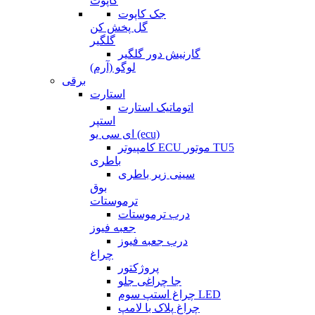
کاپوت
جک کاپوت
گل پخش کن
گلگیر
گارنیش دور گلگیر
لوگو (آرم)
برقی
استارت
اتوماتیک استارت
استپر
ای سی یو (ecu)
کامپیوتر ECU موتور TU5
باطری
سینی زیر باطری
بوق
ترموستات
درب ترموستات
جعبه فیوز
درب جعبه فیوز
چراغ
پروژکتور
جا چراغی جلو
چراغ استپ سوم LED
چراغ پلاک با لامپ