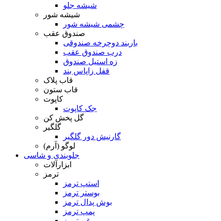
شیشه جلو
شیشه شور
چشمی شیشه شور
صندوق عقب
باربند دوچرخه صندوقی
درب صندوق عقب
زه استیل صندوق
قفل زاپاس بند
قاب پلاک
قاب ستون
کاپوت
جک کاپوت
گل پخش کن
گلگیر
گارنیش دور گلگیر
لوگو (آرم)
جلوبندی و شاسی
ابزارآلات
ترمز
استپ ترمز
بوستر ترمز
بوش پدال ترمز
پمپ ترمز
روغن ترمز