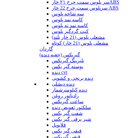
سر پلوس سمت چرخ ۲۱ خارABS
سرپلوس سمت چرخ 22 خار ABS
سه شاخه پلوس
کاسه نمد پلوس
کاسه نمد ته پلوس
کیت گردگیر پلوس
مشعلی پلوس (21 خار بلند)
مشعلی پلوس (21 خار) کوتاه
گاردان
گیربکس (جعبه دنده)
بلبرینگ گیربکس
پوسته گیر بکس
دنده cvt
دنده برنجی و کشویی
دنده دیشلی
دنده کیلومترشمار
رادیاتور روغن
ساعت گیربکس
سلکتور تعویض دنده
شفت گیر بکس
شیر برقی گیر بکس
فلایویل
قیفی گیر بکس
قیفی گیربکس