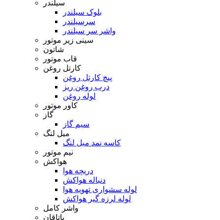
سیلندر
بلوک سیلندر
سرسیلندر
واشر سر سیلندر
سینی زیر موتور
شاتون
قاب موتور
کارتل روغن
پیچ کارتل روغن
درب روغن ریز
لوله روغن
کاور موتور
گاز
سیم گاز
میل لنگ
کاسه نمد میل لنگ
نیم موتور
هواکش
دریچه هوا
دنباله هواکش
لوله سشواری تهویه هوا
لوله لرزه گیر هواکش
واشر کامل
یاتاقان