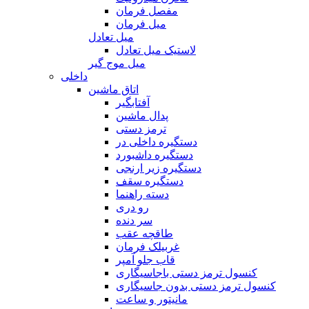
مفصل فرمان
میل فرمان
میل تعادل
لاستیک میل تعادل
میل موج گیر
داخلی
اتاق ماشین
آفتابگیر
پدال ماشین
ترمز دستی
دستگیره داخلی در
دستگیره داشبورد
دستگیره زیر ارنجی
دستگیره سقف
دسته راهنما
رو دری
سر دنده
طاقچه عقب
غربیلک فرمان
قاب جلو آمپر
کنسول ترمز دستی باجاسیگاری
کنسول ترمز دستی بدون جاسیگاری
مانیتور و ساعت