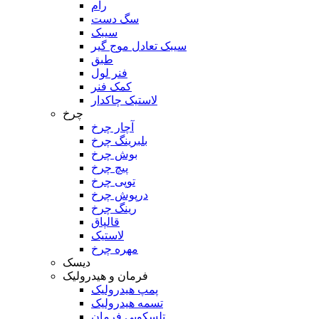
رام
سگ دست
سیبک
سیبک تعادل موج گیر
طبق
فنر لول
کمک فنر
لاستیک چاکدار
چرخ
آچار چرخ
بلبرینگ چرخ
بوش چرخ
پیچ چرخ
توپی چرخ
درپوش چرخ
رینگ چرخ
قالپاق
لاستیک
مهره چرخ
دیسک
فرمان و هیدرولیک
پمپ هیدرولیک
تسمه هیدرولیک
تلسکوپی فرمان