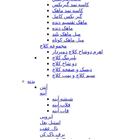
کاسه نمد گیربکس
کاسه نمد ماهک
گیر بکس کامل
ماهک تقسیم دنده
ماهک دنده
میل ماهک بلند
میل ماهک کوتاه
مجموعه کلاچ
اهرم دوشاخ کلاچ دمپردار
بلبرینگ کلاچ
دو شاخ کلاچ
دیسک و صفحه کلاچ
سیم کلاچ و پمپ کلاچ
بدنه
آنتن
آینه
شیشه آینه
فلاپ آینه
قاب آینه
ابرویی
استیل بغل
بال عقب
برف پاک کن