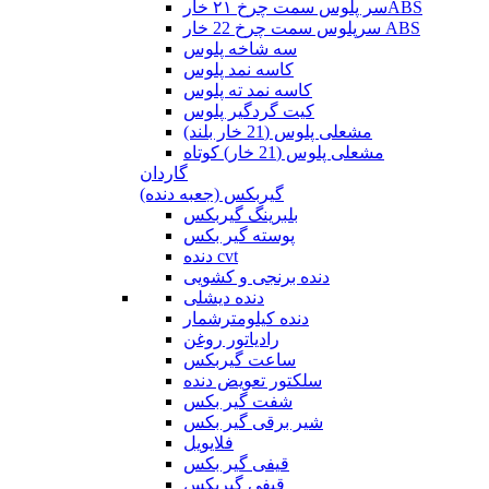
سر پلوس سمت چرخ ۲۱ خارABS
سرپلوس سمت چرخ 22 خار ABS
سه شاخه پلوس
کاسه نمد پلوس
کاسه نمد ته پلوس
کیت گردگیر پلوس
مشعلی پلوس (21 خار بلند)
مشعلی پلوس (21 خار) کوتاه
گاردان
گیربکس (جعبه دنده)
بلبرینگ گیربکس
پوسته گیر بکس
دنده cvt
دنده برنجی و کشویی
دنده دیشلی
دنده کیلومترشمار
رادیاتور روغن
ساعت گیربکس
سلکتور تعویض دنده
شفت گیر بکس
شیر برقی گیر بکس
فلایویل
قیفی گیر بکس
قیفی گیربکس