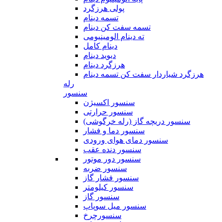
پولی هرزگرد
تسمه دینام
تسمه سفت کن دینام
ته دینام الومینیومی
دینام کامل
دیوید دینام
هرزگرد دینام
هرزگرد شیاردار سفت کن تسمه دینام
رله
سنسور
سنسور اکسیژن
سنسور حرارتی
سنسور دریچه گاز (رله خرگوشی)
سنسور دما و فشار
سنسور دمای هوای ورودی
سنسور دنده عقب
سنسور دور موتور
سنسور ضربه
سنسور فشار گاز
سنسور کیلومتر
سنسور گاز
سنسور میل سوپاپ
سنسورچرخ