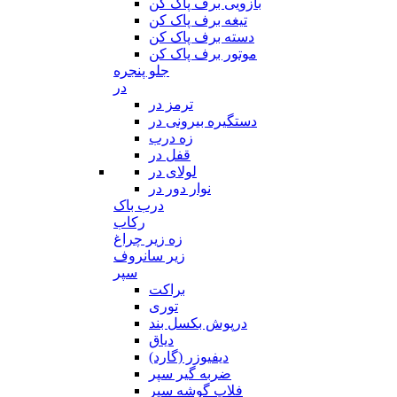
بازویی برف پاک کن
تیغه برف پاک کن
دسته برف پاک کن
موتور برف پاک کن
جلو پنجره
در
ترمز در
دستگیره بیرونی در
زه درب
قفل در
لولای در
نوار دور در
درب باک
رکاب
زه زیر چراغ
زیر سانروف
سپر
براکت
توری
درپوش بکسل بند
دیاق
دیفیوزر (گارد)
ضربه گیر سپر
فلاپ گوشه سپر