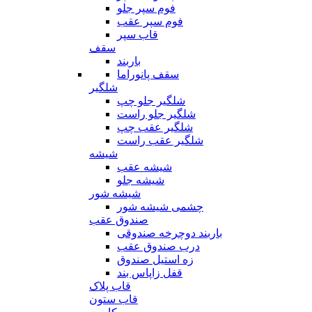
فوم سپر جلو
فوم سپر عقب
قاب سپر
سقف
باربند
سقف پانوراما
شلگیر
شلگیر جلو چپ
شلگیر جلو راست
شلگیر عقب چپ
شلگیر عقب راست
شیشه
شیشه عقب
شیشه جلو
شیشه شور
چشمی شیشه شور
صندوق عقب
باربند دوچرخه صندوقی
درب صندوق عقب
زه استیل صندوق
قفل زاپاس بند
قاب پلاک
قاب ستون