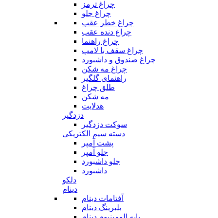
چراغ ترمز
چراغ جلو
چراغ خطر عقب
چراغ دنده عقب
چراغ راهنما
چراغ سقف با لامپ
چراغ صندوق و داشبورد
چراغ مه شکن
راهنمای گلگیر
طلق چراغ
مه شکن
هدلایت
دزدگیر
سوکت دزدگیر
دسته سیم الکتریکی
پشت آمپر
جلو آمپر
جلو داشبورد
داشبورد
دلکو
دینام
آفتامات دینام
بلبرینگ دینام
پایه الومینیوم دینام