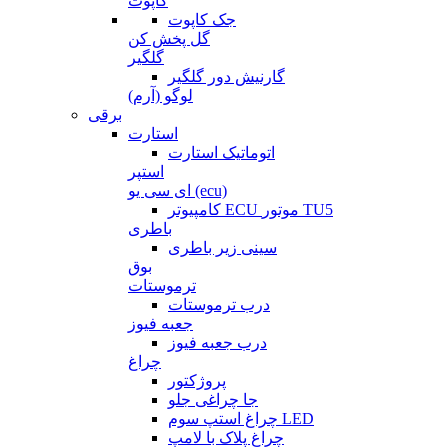
کاپوت
جک کاپوت
گل پخش کن
گلگیر
گارنیش دور گلگیر
لوگو (آرم)
برقی
استارت
اتوماتیک استارت
استپر
ای سی یو (ecu)
کامپیوتر ECU موتور TU5
باطری
سینی زیر باطری
بوق
ترموستات
درب ترموستات
جعبه فیوز
درب جعبه فیوز
چراغ
پروژکتور
جا چراغی جلو
چراغ استپ سوم LED
چراغ پلاک با لامپ