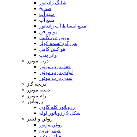
شلنگ رادیاتور
ضد یخ
منبع آب
منبع آب
منبع انبساط آب رادیاتور
موتور فن
موتور فن کامل
هرزگرد تسمه کولر
هواکش کامل
واتر پمپ
درب موتور
قفل درب موتور
لولای درب موتور
نمدی درب موتور
دریچه گاز
دسته موتور
رام موتور
رزوناتور
رزوناتور کله گاوی
رزوناتور لوله S شکل
روغن و فیلتر
روغن موتور
فیلتر بنزین
فیلتر روغن