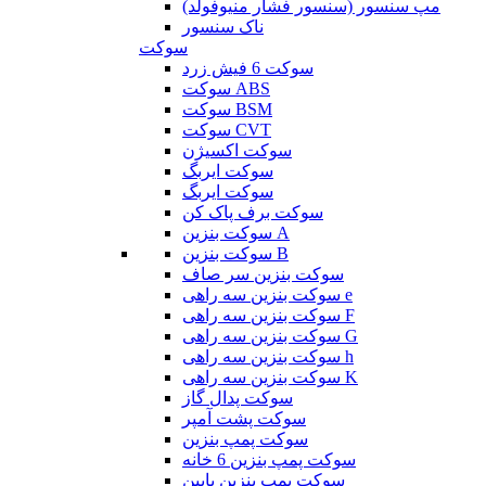
مپ سنسور (سنسور فشار منیوفولد)
ناک سنسور
سوکت
سوکت 6 فیش زرد
سوکت ABS
سوکت BSM
سوکت CVT
سوکت اکسیژن
سوکت ایربگ
سوکت ایربگ
سوکت برف پاک کن
سوکت بنزین A
سوکت بنزین B
سوکت بنزین سر صاف
سوکت بنزین سه راهی e
سوکت بنزین سه راهی F
سوکت بنزین سه راهی G
سوکت بنزین سه راهی h
سوکت بنزین سه راهی K
سوکت پدال گاز
سوکت پشت آمپر
سوکت پمپ بنزین
سوکت پمپ بنزین 6 خانه
سوکت پمپ بنزین پایین