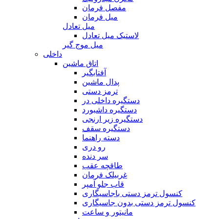
مفصل فرمان
میل فرمان
میل تعادل
لاستیک میل تعادل
میل موج گیر
داخلی
اتاق ماشین
آفتابگیر
پدال ماشین
ترمز دستی
دستگیره داخلی در
دستگیره داشبورد
دستگیره زیر ارنجی
دستگیره سقف
دسته راهنما
رو دری
سر دنده
طاقچه عقب
غربیلک فرمان
قاب جلو آمپر
کنسول ترمز دستی باجاسیگاری
کنسول ترمز دستی بدون جاسیگاری
مانیتور و ساعت