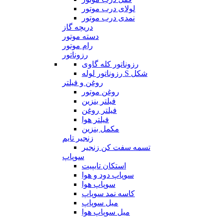
لولای درب موتور
نمدی درب موتور
دریچه گاز
دسته موتور
رام موتور
رزوناتور
رزوناتور کله گاوی
رزوناتور لوله S شکل
روغن و فیلتر
روغن موتور
فیلتر بنزین
فیلتر روغن
فیلتر هوا
مکمل بنزین
زنجیر تایم
تسمه سفت کن زنجیر
سوپاپ
استکان تایپیت
سوپاپ دود و هوا
سوپاپ هوا
کاسه نمد سوپاپ
میل سوپاپ
میل سوپاپ هوا