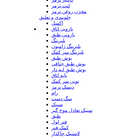
لنت ترمز
مخزن روغن ترمز
جلوبندی و تعلیق
اکسل
بازویی اتاق
بازویی طبق
بلبرینگ
بلبرینگ ژامبون
بلبرینگ سر کمک
بوش طبق
بوش طبق جناقی
بوش طبق لبه دار
پایه اتاق
توپی سر کمک
دیسک ترمز
رام
سگ دست
سیبک
سیبک تعادل موج گیر
طبق
فنر لول
کمک فنر
لاستیک چاکدار