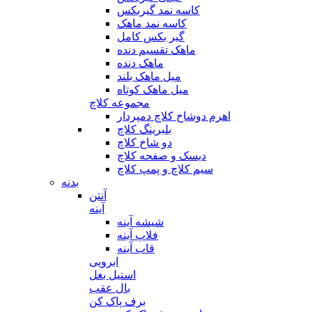
کاسه نمد گیربکس
کاسه نمد ماهک
گیر بکس کامل
ماهک تقسیم دنده
ماهک دنده
میل ماهک بلند
میل ماهک کوتاه
مجموعه کلاچ
اهرم دوشاخ کلاچ دمپردار
بلبرینگ کلاچ
دو شاخ کلاچ
دیسک و صفحه کلاچ
سیم کلاچ و پمپ کلاچ
بدنه
آنتن
آینه
شیشه آینه
فلاپ آینه
قاب آینه
ابرویی
استیل بغل
بال عقب
برف پاک کن