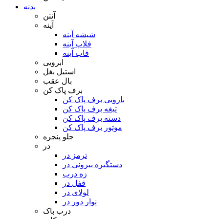
بدنه
آنتن
آینه
شیشه آینه
فلاپ آینه
قاب آینه
ابرویی
استیل بغل
بال عقب
برف پاک کن
بازویی برف پاک کن
تیغه برف پاک کن
دسته برف پاک کن
موتور برف پاک کن
جلو پنجره
در
ترمز در
دستگیره بیرونی در
زه درب
قفل در
لولای در
نوار دور در
درب باک