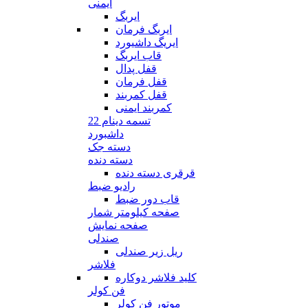
ایمنی
ایربگ
ایربگ فرمان
ایریگ داشیورد
قاب ایربگ
قفل پدال
قفل فرمان
قفل کمربند
کمربند ایمنی
تسمه دینام 22
داشبورد
دسته جک
دسته دنده
قرقری دسته دنده
رادیو ضبط
قاب دور ضبط
صفحه کیلومتر شمار
صفحه نمایش
صندلی
ریل زیر صندلی
فلاشر
کلید فلاشر دوکاره
فن کولر
موتور فن کولر