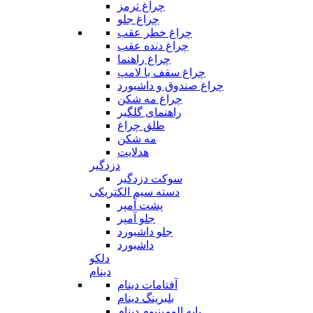
چراغ ترمز
چراغ جلو
چراغ خطر عقب
چراغ دنده عقب
چراغ راهنما
چراغ سقف با لامپ
چراغ صندوق و داشبورد
چراغ مه شکن
راهنمای گلگیر
طلق چراغ
مه شکن
هدلایت
دزدگیر
سوکت دزدگیر
دسته سیم الکتریکی
پشت آمپر
جلو آمپر
جلو داشبورد
داشبورد
دلکو
دینام
آفتامات دینام
بلبرینگ دینام
پایه الومینیوم دینام