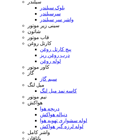
سیلندر
بلوک سیلندر
سرسیلندر
واشر سر سیلندر
سینی زیر موتور
شاتون
قاب موتور
کارتل روغن
پیچ کارتل روغن
درب روغن ریز
لوله روغن
کاور موتور
گاز
سیم گاز
میل لنگ
کاسه نمد میل لنگ
نیم موتور
هواکش
دریچه هوا
دنباله هواکش
لوله سشواری تهویه هوا
لوله لرزه گیر هواکش
واشر کامل
یاتاقان