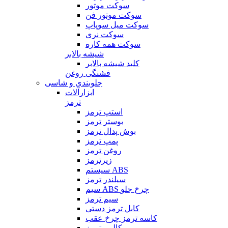
سوکت موتور
سوکت موتور فن
سوکت میل سوپاپ
سوکت نری
سوکت همه کاره
شیشه بالابر
کلید شیشه بالابر
فشنگی روغن
جلوبندی و شاسی
ابزارآلات
ترمز
استپ ترمز
بوستر ترمز
بوش پدال ترمز
پمپ ترمز
روغن ترمز
زیرترمز
سیستم ABS
سیلندر ترمز
سیم ABS چرخ جلو
سیم ترمز
کابل ترمز دستی
کاسه ترمز چرخ عقب
کالیبر ترمز