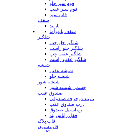
فوم سپر جلو
فوم سپر عقب
قاب سپر
سقف
باربند
سقف پانوراما
شلگیر
شلگیر جلو چپ
شلگیر جلو راست
شلگیر عقب چپ
شلگیر عقب راست
شیشه
شیشه عقب
شیشه جلو
شیشه شور
چشمی شیشه شور
صندوق عقب
باربند دوچرخه صندوقی
درب صندوق عقب
زه استیل صندوق
قفل زاپاس بند
قاب پلاک
قاب ستون