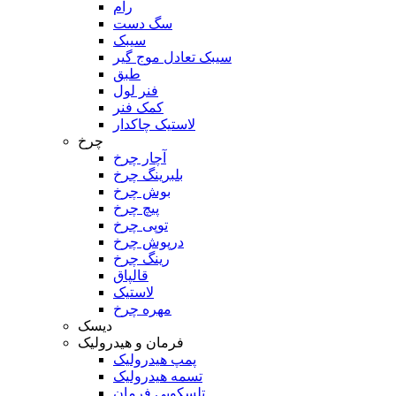
رام
سگ دست
سیبک
سیبک تعادل موج گیر
طبق
فنر لول
کمک فنر
لاستیک چاکدار
چرخ
آچار چرخ
بلبرینگ چرخ
بوش چرخ
پیچ چرخ
توپی چرخ
درپوش چرخ
رینگ چرخ
قالپاق
لاستیک
مهره چرخ
دیسک
فرمان و هیدرولیک
پمپ هیدرولیک
تسمه هیدرولیک
تلسکوپی فرمان