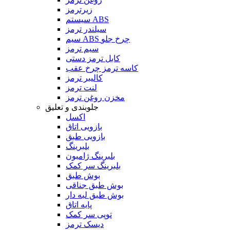
زیرترمز
سیستم ABS
سیلندر ترمز
سیم ABS چرخ جلو
سیم ترمز
کابل ترمز دستی
کاسه ترمز چرخ عقب
کالیبر ترمز
لنت ترمز
مخزن روغن ترمز
جلوبندی و تعلیق
اکسل
بازویی اتاق
بازویی طبق
بلبرینگ
بلبرینگ ژامبون
بلبرینگ سر کمک
بوش طبق
بوش طبق جناقی
بوش طبق لبه دار
پایه اتاق
توپی سر کمک
دیسک ترمز