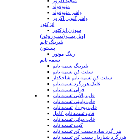
منجید اگزوز
منیوفولد
واشر منیوفولد
واشرگلویی اگزوز
انژکتور
سوزن انژکتور
اویل پمپ (پمپ روغن)
بلبرینگ تایم
پیستون
رینگ موتور
تسمه تایم
بلبرینگ تسمه تایم
سفت کن تسمه تایم
سفت کن تسمه تایم شاخکدار
غلتک هرزگرد تسمه تایم
فولی تسمه تایم
قاب بالایی تسمه تایم
قاب پایینی تسمه تایم
قاب پیج دار تسمه تایم
قاب تسمه تایم کامل
قاب میانی تسمه تایم
کیت تسمه تایم
هرزگرد ساده سفت کن تسمه تایم
هرزگرد شیاردار سفت کن تسمه تایم