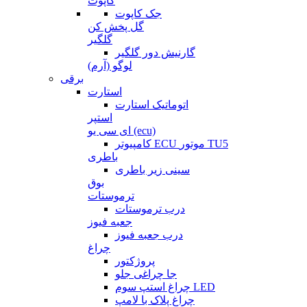
کاپوت
جک کاپوت
گل پخش کن
گلگیر
گارنیش دور گلگیر
لوگو (آرم)
برقی
استارت
اتوماتیک استارت
استپر
ای سی یو (ecu)
کامپیوتر ECU موتور TU5
باطری
سینی زیر باطری
بوق
ترموستات
درب ترموستات
جعبه فیوز
درب جعبه فیوز
چراغ
پروژکتور
جا چراغی جلو
چراغ استپ سوم LED
چراغ پلاک با لامپ