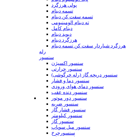
پولی هرزگرد
تسمه دینام
تسمه سفت کن دینام
ته دینام الومینیومی
دینام کامل
دیوید دینام
هرزگرد دینام
هرزگرد شیاردار سفت کن تسمه دینام
رله
سنسور
سنسور اکسیژن
سنسور حرارتی
سنسور دریچه گاز (رله خرگوشی)
سنسور دما و فشار
سنسور دمای هوای ورودی
سنسور دنده عقب
سنسور دور موتور
سنسور ضربه
سنسور فشار گاز
سنسور کیلومتر
سنسور گاز
سنسور میل سوپاپ
سنسورچرخ