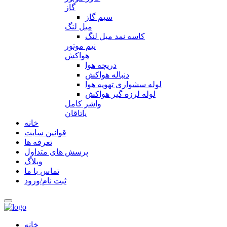
گاز
سیم گاز
میل لنگ
کاسه نمد میل لنگ
نیم موتور
هواکش
دریچه هوا
دنباله هواکش
لوله سشواری تهویه هوا
لوله لرزه گیر هواکش
واشر کامل
یاتاقان
خانه
قوانین سایت
تعرفه ها
پرسش های متداول
وبلاگ
تماس با ما
ثبت نام/ورود
خانه