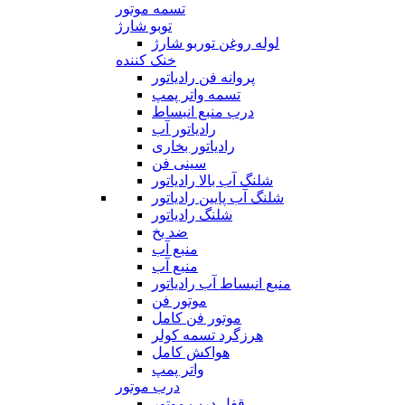
تسمه موتور
توبو شارژ
لوله روغن توربو شارژ
خنک کننده
پروانه فن رادیاتور
تسمه واتر پمپ
درب منبع انبساط
رادیاتور آب
رادیاتور بخاری
سینی فن
شلنگ آب بالا رادیاتور
شلنگ آب پایین رادیاتور
شلنگ رادیاتور
ضد یخ
منبع آب
منبع آب
منبع انبساط آب رادیاتور
موتور فن
موتور فن کامل
هرزگرد تسمه کولر
هواکش کامل
واتر پمپ
درب موتور
قفل درب موتور