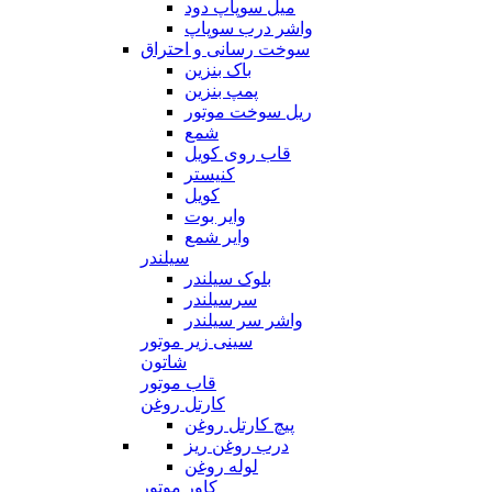
میل سوپاپ دود
واشر درب سوپاپ
سوخت رسانی و احتراق
باک بنزین
پمپ بنزین
ریل سوخت موتور
شمع
قاب روی کویل
کنیستر
کویل
وایر بوت
وایر شمع
سیلندر
بلوک سیلندر
سرسیلندر
واشر سر سیلندر
سینی زیر موتور
شاتون
قاب موتور
کارتل روغن
پیچ کارتل روغن
درب روغن ریز
لوله روغن
کاور موتور