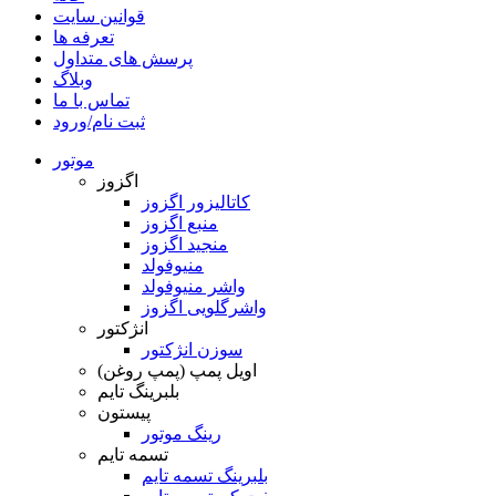
قوانین سایت
تعرفه ها
پرسش های متداول
وبلاگ
تماس با ما
ثبت نام/ورود
موتور
اگزوز
کاتالیزور اگزوز
منبع اگزوز
منجید اگزوز
منیوفولد
واشر منیوفولد
واشرگلویی اگزوز
انژکتور
سوزن انژکتور
اویل پمپ (پمپ روغن)
بلبرینگ تایم
پیستون
رینگ موتور
تسمه تایم
بلبرینگ تسمه تایم