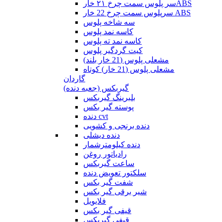
سر پلوس سمت چرخ ۲۱ خارABS
سرپلوس سمت چرخ 22 خار ABS
سه شاخه پلوس
کاسه نمد پلوس
کاسه نمد ته پلوس
کیت گردگیر پلوس
مشعلی پلوس (21 خار بلند)
مشعلی پلوس (21 خار) کوتاه
گاردان
گیربکس (جعبه دنده)
بلبرینگ گیربکس
پوسته گیر بکس
دنده cvt
دنده برنجی و کشویی
دنده دیشلی
دنده کیلومترشمار
رادیاتور روغن
ساعت گیربکس
سلکتور تعویض دنده
شفت گیر بکس
شیر برقی گیر بکس
فلایویل
قیفی گیر بکس
قیفی گیربکس