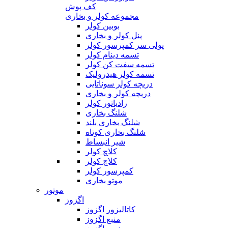
کف پوش
مجموعه کولر و بخاری
بوبین کولر
پنل کولر و بخاری
پولی سر کمپرسور کولر
تسمه دینام کولر
تسمه سفت کن کولر
تسمه کولر هیدرولیک
دریچه کولر سوناتایی
دریچه کولر و بخاری
رادیاتور کولر
شلنگ بخاری
شلنگ بخاری بلند
شلنگ بخاری کوتاه
شیر انبساط
کلاچ کولر
کلاچ کولر
کمپرسور کولر
موتو بخاری
موتور
اگزوز
کاتالیزور اگزوز
منبع اگزوز