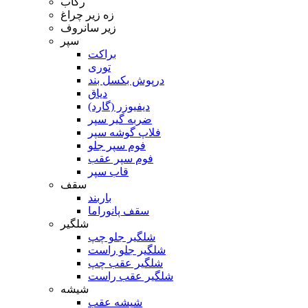
رکاب
زه زیر چراغ
زیر سانروف
سپر
براکت
توری
درپوش بکسل بند
دیاق
دیفیوزر (گارد)
ضربه گیر سپر
فلاپ گوشه سپر
فوم سپر جلو
فوم سپر عقب
قاب سپر
سقف
باربند
سقف پانوراما
شلگیر
شلگیر جلو چپ
شلگیر جلو راست
شلگیر عقب چپ
شلگیر عقب راست
شیشه
شیشه عقب