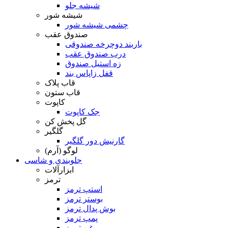
شیشه جلو
شیشه شور
چشمی شیشه شور
صندوق عقب
باربند دوچرخه صندوقی
درب صندوق عقب
زه استیل صندوق
قفل زاپاس بند
قاب پلاک
قاب ستون
کاپوت
جک کاپوت
گل پخش کن
گلگیر
گارنیش دور گلگیر
لوگو (آرم)
جلوبندی و شاسی
ابزارآلات
ترمز
استپ ترمز
بوستر ترمز
بوش پدال ترمز
پمپ ترمز
روغن ترمز