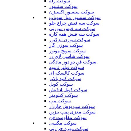
سوکت رله
سوکت سنسور
سوکت سنسور اکسیژن
سوکت سنسور میل سوپاپ
سوکت سه فیش چراغ جلو
سوکت سه فیش سوزنی
سوکت سه فیش همه کاره
سوکت سوزن انژکتور
سوکت سوزن گاز
سوکت سویچ موتور
سوکت شاسی لای در
سوکت فن دو دور مادگی
سوکت فیلتر ثانویه
سوکت کالسکه ای
سوکت کلید بالابر
سوکت کویل
سوکت کویل 4 فیش
سوکت کیلومتر
سوکت مپ
سوکت مپ بوش خاردار
سوکت مغزی پمپ بنزین
سوکت مقاومت فن
سوکت مگسی
سوکت مهره حرارتی