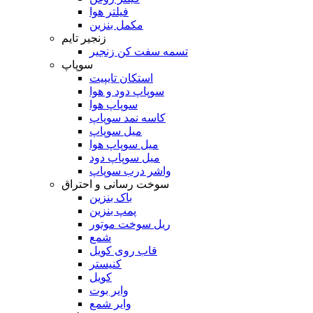
فیلتر هوا
مکمل بنزین
زنجیر تایم
تسمه سفت کن زنجیر
سوپاپ
استکان تایپیت
سوپاپ دود و هوا
سوپاپ هوا
کاسه نمد سوپاپ
میل سوپاپ
میل سوپاپ هوا
میل سوپاپ دود
واشر درب سوپاپ
سوخت رسانی و احتراق
باک بنزین
پمپ بنزین
ریل سوخت موتور
شمع
قاب روی کویل
کنیستر
کویل
وایر بوت
وایر شمع