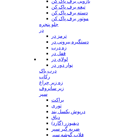
بازویی برف پاک کن
تیغه برف پاک کن
دسته برف پاک کن
موتور برف پاک کن
جلو پنجره
در
ترمز در
دستگیره بیرونی در
زه درب
قفل در
لولای در
نوار دور در
درب باک
رکاب
زه زیر چراغ
زیر سانروف
سپر
براکت
توری
درپوش بکسل بند
دیاق
دیفیوزر (گارد)
ضربه گیر سپر
فلاپ گوشه سپر