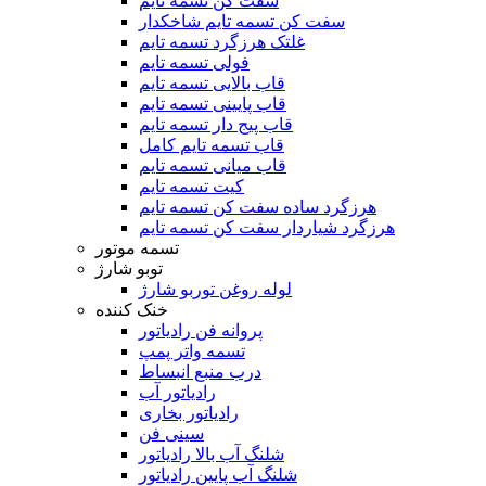
سفت کن تسمه تایم
سفت کن تسمه تایم شاخکدار
غلتک هرزگرد تسمه تایم
فولی تسمه تایم
قاب بالایی تسمه تایم
قاب پایینی تسمه تایم
قاب پیج دار تسمه تایم
قاب تسمه تایم کامل
قاب میانی تسمه تایم
کیت تسمه تایم
هرزگرد ساده سفت کن تسمه تایم
هرزگرد شیاردار سفت کن تسمه تایم
تسمه موتور
توبو شارژ
لوله روغن توربو شارژ
خنک کننده
پروانه فن رادیاتور
تسمه واتر پمپ
درب منبع انبساط
رادیاتور آب
رادیاتور بخاری
سینی فن
شلنگ آب بالا رادیاتور
شلنگ آب پایین رادیاتور