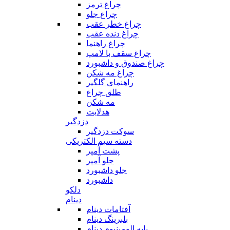
چراغ ترمز
چراغ جلو
چراغ خطر عقب
چراغ دنده عقب
چراغ راهنما
چراغ سقف با لامپ
چراغ صندوق و داشبورد
چراغ مه شکن
راهنمای گلگیر
طلق چراغ
مه شکن
هدلایت
دزدگیر
سوکت دزدگیر
دسته سیم الکتریکی
پشت آمپر
جلو آمپر
جلو داشبورد
داشبورد
دلکو
دینام
آفتامات دینام
بلبرینگ دینام
پایه الومینیوم دینام