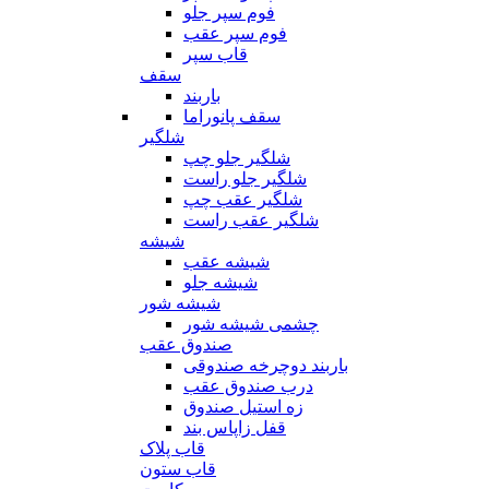
فوم سپر جلو
فوم سپر عقب
قاب سپر
سقف
باربند
سقف پانوراما
شلگیر
شلگیر جلو چپ
شلگیر جلو راست
شلگیر عقب چپ
شلگیر عقب راست
شیشه
شیشه عقب
شیشه جلو
شیشه شور
چشمی شیشه شور
صندوق عقب
باربند دوچرخه صندوقی
درب صندوق عقب
زه استیل صندوق
قفل زاپاس بند
قاب پلاک
قاب ستون