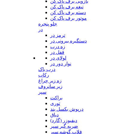
بازویی برف پاک کن
تیغه برف پاک کن
دسته برف پاک کن
موتور برف پاک کن
جلو پنجره
در
ترمز در
دستگیره بیرونی در
زه درب
قفل در
لولای در
نوار دور در
درب باک
رکاب
زه زیر چراغ
زیر سانروف
سپر
براکت
توری
درپوش بکسل بند
دیاق
دیفیوزر (گارد)
ضربه گیر سپر
فلاپ گوشه سپر