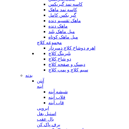
کاسه نمد گیربکس
کاسه نمد ماهک
گیر بکس کامل
ماهک تقسیم دنده
ماهک دنده
میل ماهک بلند
میل ماهک کوتاه
مجموعه کلاچ
اهرم دوشاخ کلاچ دمپردار
بلبرینگ کلاچ
دو شاخ کلاچ
دیسک و صفحه کلاچ
سیم کلاچ و پمپ کلاچ
بدنه
آنتن
آینه
شیشه آینه
فلاپ آینه
قاب آینه
ابرویی
استیل بغل
بال عقب
برف پاک کن