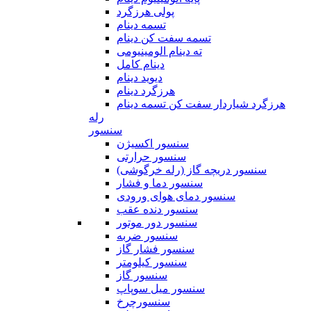
پولی هرزگرد
تسمه دینام
تسمه سفت کن دینام
ته دینام الومینیومی
دینام کامل
دیوید دینام
هرزگرد دینام
هرزگرد شیاردار سفت کن تسمه دینام
رله
سنسور
سنسور اکسیژن
سنسور حرارتی
سنسور دریچه گاز (رله خرگوشی)
سنسور دما و فشار
سنسور دمای هوای ورودی
سنسور دنده عقب
سنسور دور موتور
سنسور ضربه
سنسور فشار گاز
سنسور کیلومتر
سنسور گاز
سنسور میل سوپاپ
سنسورچرخ