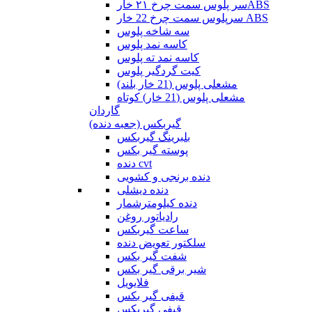
سر پلوس سمت چرخ ۲۱ خارABS
سرپلوس سمت چرخ 22 خار ABS
سه شاخه پلوس
کاسه نمد پلوس
کاسه نمد ته پلوس
کیت گردگیر پلوس
مشعلی پلوس (21 خار بلند)
مشعلی پلوس (21 خار) کوتاه
گاردان
گیربکس (جعبه دنده)
بلبرینگ گیربکس
پوسته گیر بکس
دنده cvt
دنده برنجی و کشویی
دنده دیشلی
دنده کیلومترشمار
رادیاتور روغن
ساعت گیربکس
سلکتور تعویض دنده
شفت گیر بکس
شیر برقی گیر بکس
فلایویل
قیفی گیر بکس
قیفی گیربکس