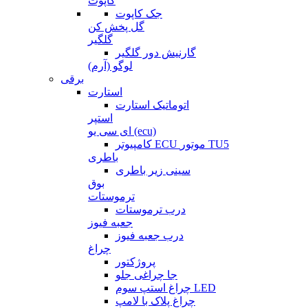
کاپوت
جک کاپوت
گل پخش کن
گلگیر
گارنیش دور گلگیر
لوگو (آرم)
برقی
استارت
اتوماتیک استارت
استپر
ای سی یو (ecu)
کامپیوتر ECU موتور TU5
باطری
سینی زیر باطری
بوق
ترموستات
درب ترموستات
جعبه فیوز
درب جعبه فیوز
چراغ
پروژکتور
جا چراغی جلو
چراغ استپ سوم LED
چراغ پلاک با لامپ