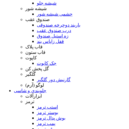
شیشه جلو
شیشه شور
چشمی شیشه شور
صندوق عقب
باربند دوچرخه صندوقی
درب صندوق عقب
زه استیل صندوق
قفل زاپاس بند
قاب پلاک
قاب ستون
کاپوت
جک کاپوت
گل پخش کن
گلگیر
گارنیش دور گلگیر
لوگو (آرم)
جلوبندی و شاسی
ابزارآلات
ترمز
استپ ترمز
بوستر ترمز
بوش پدال ترمز
پمپ ترمز
روغن ترمز