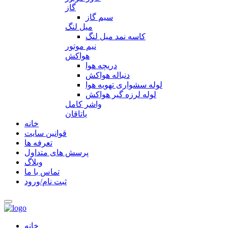
گاز
سیم گاز
میل لنگ
کاسه نمد میل لنگ
نیم موتور
هواکش
دریچه هوا
دنباله هواکش
لوله سشواری تهویه هوا
لوله لرزه گیر هواکش
واشر کامل
یاتاقان
خانه
قوانین سایت
تعرفه ها
پرسش های متداول
وبلاگ
تماس با ما
ثبت نام/ورود
خانه