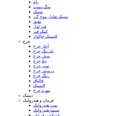
رام
سگ دست
سیبک
سیبک تعادل موج گیر
طبق
فنر لول
کمک فنر
لاستیک چاکدار
چرخ
آچار چرخ
بلبرینگ چرخ
بوش چرخ
پیچ چرخ
توپی چرخ
درپوش چرخ
رینگ چرخ
قالپاق
لاستیک
مهره چرخ
دیسک
فرمان و هیدرولیک
پمپ هیدرولیک
تسمه هیدرولیک
تلسکوپی فرمان