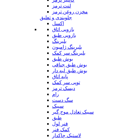
لنت ترمز
مخزن روغن ترمز
جلوبندی و تعلیق
اکسل
بازویی اتاق
بازویی طبق
بلبرینگ
بلبرینگ ژامبون
بلبرینگ سر کمک
بوش طبق
بوش طبق جناقی
بوش طبق لبه دار
پایه اتاق
توپی سر کمک
دیسک ترمز
رام
سگ دست
سیبک
سیبک تعادل موج گیر
طبق
فنر لول
کمک فنر
لاستیک چاکدار