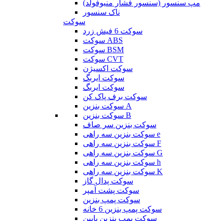
مپ سنسور (سنسور فشار منیوفولد)
ناک سنسور
سوکت
سوکت 6 فیش زرد
سوکت ABS
سوکت BSM
سوکت CVT
سوکت اکسیژن
سوکت ایربگ
سوکت ایربگ
سوکت برف پاک کن
سوکت بنزین A
سوکت بنزین B
سوکت بنزین سر صاف
سوکت بنزین سه راهی e
سوکت بنزین سه راهی F
سوکت بنزین سه راهی G
سوکت بنزین سه راهی h
سوکت بنزین سه راهی K
سوکت پدال گاز
سوکت پشت آمپر
سوکت پمپ بنزین
سوکت پمپ بنزین 6 خانه
سوکت پمپ بنزین پایین