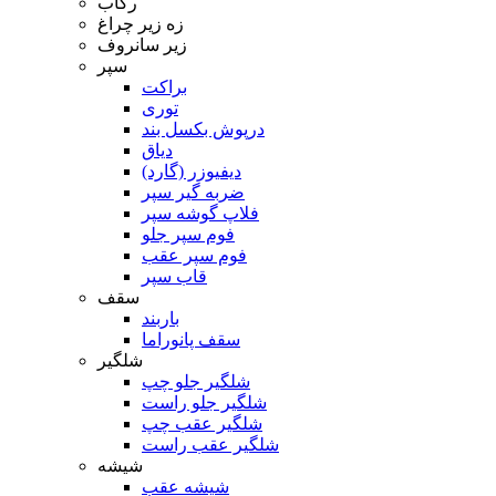
رکاب
زه زیر چراغ
زیر سانروف
سپر
براکت
توری
درپوش بکسل بند
دیاق
دیفیوزر (گارد)
ضربه گیر سپر
فلاپ گوشه سپر
فوم سپر جلو
فوم سپر عقب
قاب سپر
سقف
باربند
سقف پانوراما
شلگیر
شلگیر جلو چپ
شلگیر جلو راست
شلگیر عقب چپ
شلگیر عقب راست
شیشه
شیشه عقب