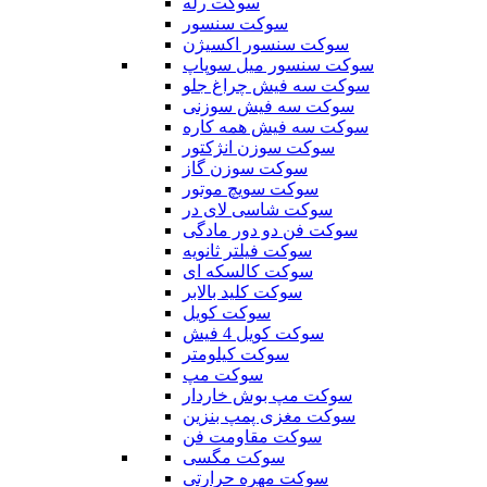
سوکت رله
سوکت سنسور
سوکت سنسور اکسیژن
سوکت سنسور میل سوپاپ
سوکت سه فیش چراغ جلو
سوکت سه فیش سوزنی
سوکت سه فیش همه کاره
سوکت سوزن انژکتور
سوکت سوزن گاز
سوکت سویچ موتور
سوکت شاسی لای در
سوکت فن دو دور مادگی
سوکت فیلتر ثانویه
سوکت کالسکه ای
سوکت کلید بالابر
سوکت کویل
سوکت کویل 4 فیش
سوکت کیلومتر
سوکت مپ
سوکت مپ بوش خاردار
سوکت مغزی پمپ بنزین
سوکت مقاومت فن
سوکت مگسی
سوکت مهره حرارتی