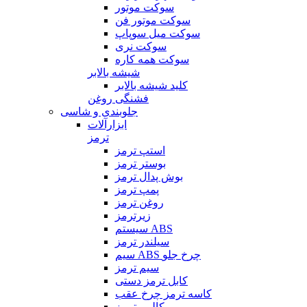
سوکت موتور
سوکت موتور فن
سوکت میل سوپاپ
سوکت نری
سوکت همه کاره
شیشه بالابر
کلید شیشه بالابر
فشنگی روغن
جلوبندی و شاسی
ابزارآلات
ترمز
استپ ترمز
بوستر ترمز
بوش پدال ترمز
پمپ ترمز
روغن ترمز
زیرترمز
سیستم ABS
سیلندر ترمز
سیم ABS چرخ جلو
سیم ترمز
کابل ترمز دستی
کاسه ترمز چرخ عقب
کالیبر ترمز