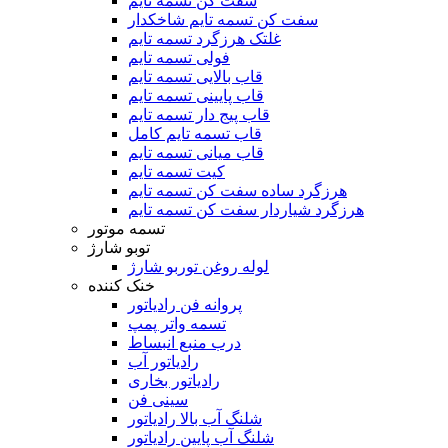
سفت کن تسمه تایم
سفت کن تسمه تایم شاخکدار
غلتک هرزگرد تسمه تایم
فولی تسمه تایم
قاب بالایی تسمه تایم
قاب پایینی تسمه تایم
قاب پیج دار تسمه تایم
قاب تسمه تایم کامل
قاب میانی تسمه تایم
کیت تسمه تایم
هرزگرد ساده سفت کن تسمه تایم
هرزگرد شیاردار سفت کن تسمه تایم
تسمه موتور
توبو شارژ
لوله روغن توربو شارژ
خنک کننده
پروانه فن رادیاتور
تسمه واتر پمپ
درب منبع انبساط
رادیاتور آب
رادیاتور بخاری
سینی فن
شلنگ آب بالا رادیاتور
شلنگ آب پایین رادیاتور