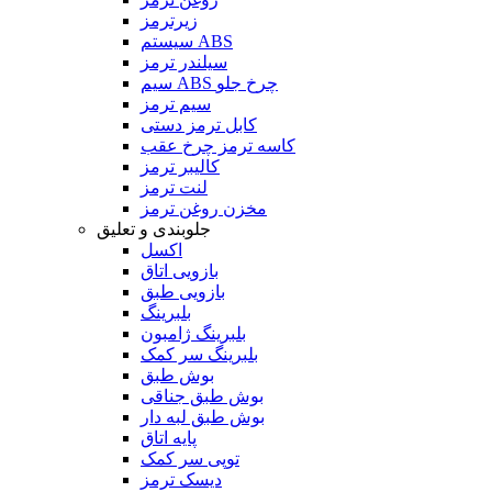
زیرترمز
سیستم ABS
سیلندر ترمز
سیم ABS چرخ جلو
سیم ترمز
کابل ترمز دستی
کاسه ترمز چرخ عقب
کالیبر ترمز
لنت ترمز
مخزن روغن ترمز
جلوبندی و تعلیق
اکسل
بازویی اتاق
بازویی طبق
بلبرینگ
بلبرینگ ژامبون
بلبرینگ سر کمک
بوش طبق
بوش طبق جناقی
بوش طبق لبه دار
پایه اتاق
توپی سر کمک
دیسک ترمز