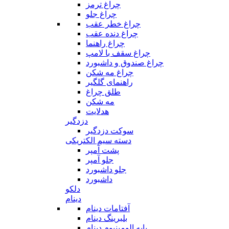
چراغ ترمز
چراغ جلو
چراغ خطر عقب
چراغ دنده عقب
چراغ راهنما
چراغ سقف با لامپ
چراغ صندوق و داشبورد
چراغ مه شکن
راهنمای گلگیر
طلق چراغ
مه شکن
هدلایت
دزدگیر
سوکت دزدگیر
دسته سیم الکتریکی
پشت آمپر
جلو آمپر
جلو داشبورد
داشبورد
دلکو
دینام
آفتامات دینام
بلبرینگ دینام
پایه الومینیوم دینام