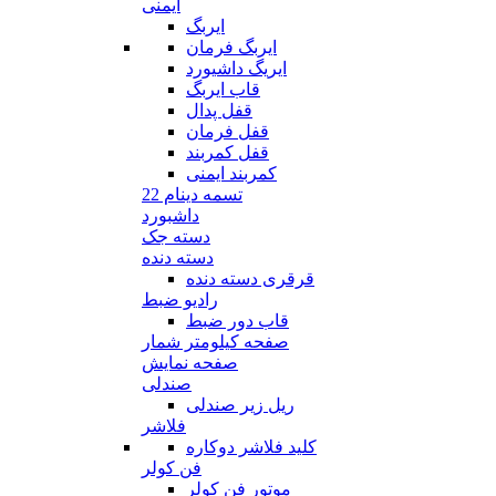
ایمنی
ایربگ
ایربگ فرمان
ایریگ داشیورد
قاب ایربگ
قفل پدال
قفل فرمان
قفل کمربند
کمربند ایمنی
تسمه دینام 22
داشبورد
دسته جک
دسته دنده
قرقری دسته دنده
رادیو ضبط
قاب دور ضبط
صفحه کیلومتر شمار
صفحه نمایش
صندلی
ریل زیر صندلی
فلاشر
کلید فلاشر دوکاره
فن کولر
موتور فن کولر