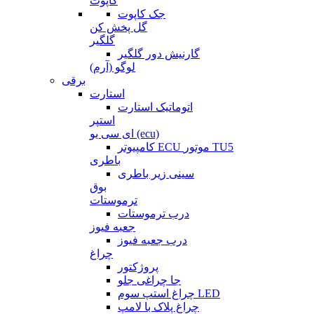
کاپوت
جک کاپوت
گل پخش کن
گلگیر
گارنیش دور گلگیر
لوگو (آرم)
برقی
استارت
اتوماتیک استارت
استپر
ای سی یو (ecu)
کامپیوتر ECU موتور TU5
باطری
سینی زیر باطری
بوق
ترموستات
درب ترموستات
جعبه فیوز
درب جعبه فیوز
چراغ
پروژکتور
جا چراغی جلو
چراغ استپ سوم LED
چراغ پلاک با لامپ