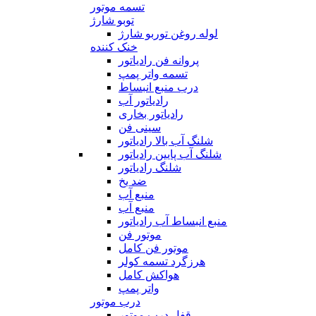
تسمه موتور
توبو شارژ
لوله روغن توربو شارژ
خنک کننده
پروانه فن رادیاتور
تسمه واتر پمپ
درب منبع انبساط
رادیاتور آب
رادیاتور بخاری
سینی فن
شلنگ آب بالا رادیاتور
شلنگ آب پایین رادیاتور
شلنگ رادیاتور
ضد یخ
منبع آب
منبع آب
منبع انبساط آب رادیاتور
موتور فن
موتور فن کامل
هرزگرد تسمه کولر
هواکش کامل
واتر پمپ
درب موتور
قفل درب موتور