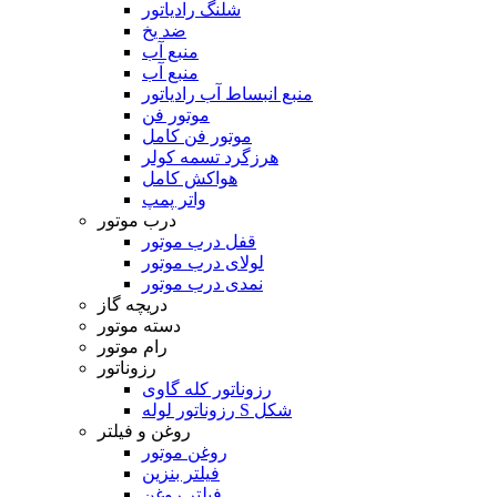
شلنگ رادیاتور
ضد یخ
منبع آب
منبع آب
منبع انبساط آب رادیاتور
موتور فن
موتور فن کامل
هرزگرد تسمه کولر
هواکش کامل
واتر پمپ
درب موتور
قفل درب موتور
لولای درب موتور
نمدی درب موتور
دریچه گاز
دسته موتور
رام موتور
رزوناتور
رزوناتور کله گاوی
رزوناتور لوله S شکل
روغن و فیلتر
روغن موتور
فیلتر بنزین
فیلتر روغن