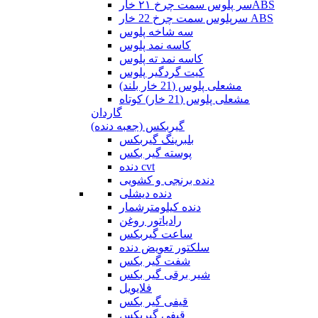
سر پلوس سمت چرخ ۲۱ خارABS
سرپلوس سمت چرخ 22 خار ABS
سه شاخه پلوس
کاسه نمد پلوس
کاسه نمد ته پلوس
کیت گردگیر پلوس
مشعلی پلوس (21 خار بلند)
مشعلی پلوس (21 خار) کوتاه
گاردان
گیربکس (جعبه دنده)
بلبرینگ گیربکس
پوسته گیر بکس
دنده cvt
دنده برنجی و کشویی
دنده دیشلی
دنده کیلومترشمار
رادیاتور روغن
ساعت گیربکس
سلکتور تعویض دنده
شفت گیر بکس
شیر برقی گیر بکس
فلایویل
قیفی گیر بکس
قیفی گیربکس