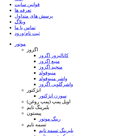
قوانین سایت
تعرفه ها
پرسش های متداول
وبلاگ
تماس با ما
ثبت نام/ورود
موتور
اگزوز
کاتالیزور اگزوز
منبع اگزوز
منجید اگزوز
منیوفولد
واشر منیوفولد
واشرگلویی اگزوز
انژکتور
سوزن انژکتور
اویل پمپ (پمپ روغن)
بلبرینگ تایم
پیستون
رینگ موتور
تسمه تایم
بلبرینگ تسمه تایم