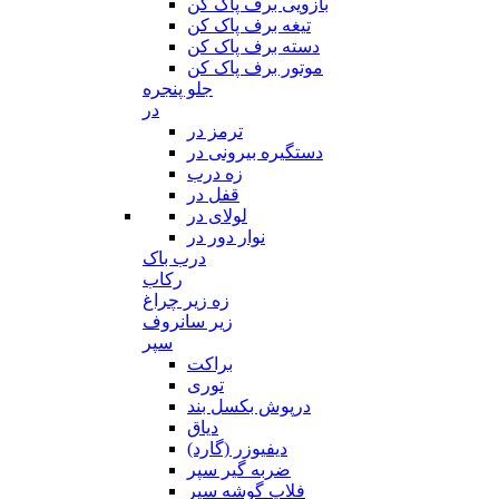
بازویی برف پاک کن
تیغه برف پاک کن
دسته برف پاک کن
موتور برف پاک کن
جلو پنجره
در
ترمز در
دستگیره بیرونی در
زه درب
قفل در
لولای در
نوار دور در
درب باک
رکاب
زه زیر چراغ
زیر سانروف
سپر
براکت
توری
درپوش بکسل بند
دیاق
دیفیوزر (گارد)
ضربه گیر سپر
فلاپ گوشه سپر