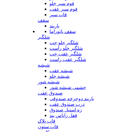
فوم سپر جلو
فوم سپر عقب
قاب سپر
سقف
باربند
سقف پانوراما
شلگیر
شلگیر جلو چپ
شلگیر جلو راست
شلگیر عقب چپ
شلگیر عقب راست
شیشه
شیشه عقب
شیشه جلو
شیشه شور
چشمی شیشه شور
صندوق عقب
باربند دوچرخه صندوقی
درب صندوق عقب
زه استیل صندوق
قفل زاپاس بند
قاب پلاک
قاب ستون