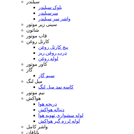
سیلندر
بلوک سیلندر
سرسیلندر
واشر سر سیلندر
سینی زیر موتور
شاتون
قاب موتور
کارتل روغن
پیچ کارتل روغن
درب روغن ریز
لوله روغن
کاور موتور
گاز
سیم گاز
میل لنگ
کاسه نمد میل لنگ
نیم موتور
هواکش
دریچه هوا
دنباله هواکش
لوله سشواری تهویه هوا
لوله لرزه گیر هواکش
واشر کامل
یاتاقان