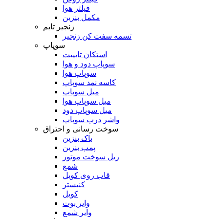
فیلتر هوا
مکمل بنزین
زنجیر تایم
تسمه سفت کن زنجیر
سوپاپ
استکان تایپیت
سوپاپ دود و هوا
سوپاپ هوا
کاسه نمد سوپاپ
میل سوپاپ
میل سوپاپ هوا
میل سوپاپ دود
واشر درب سوپاپ
سوخت رسانی و احتراق
باک بنزین
پمپ بنزین
ریل سوخت موتور
شمع
قاب روی کویل
کنیستر
کویل
وایر بوت
وایر شمع