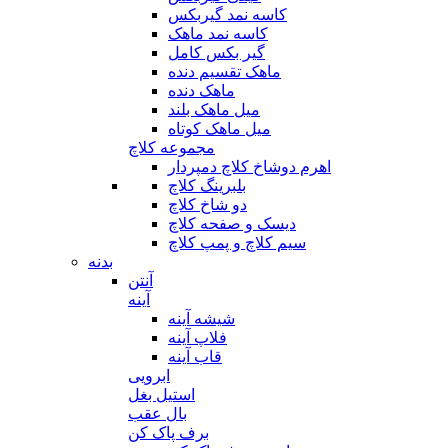
کاسه نمد گیربکس
کاسه نمد ماهک
گیر بکس کامل
ماهک تقسیم دنده
ماهک دنده
میل ماهک بلند
میل ماهک کوتاه
مجموعه کلاچ
اهرم دوشاخ کلاچ دمپردار
بلبرینگ کلاچ
دو شاخ کلاچ
دیسک و صفحه کلاچ
سیم کلاچ و پمپ کلاچ
بدنه
آنتن
آینه
شیشه آینه
فلاپ آینه
قاب آینه
ابرویی
استیل بغل
بال عقب
برف پاک کن