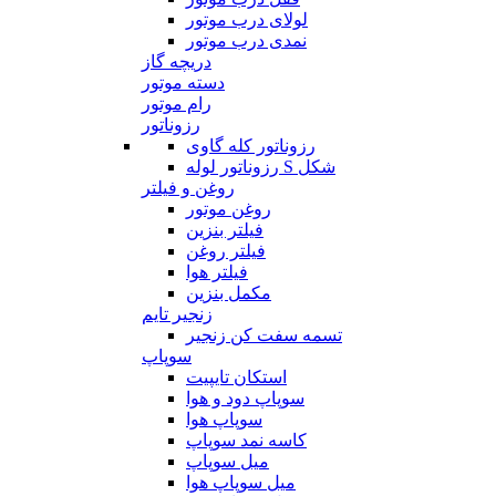
لولای درب موتور
نمدی درب موتور
دریچه گاز
دسته موتور
رام موتور
رزوناتور
رزوناتور کله گاوی
رزوناتور لوله S شکل
روغن و فیلتر
روغن موتور
فیلتر بنزین
فیلتر روغن
فیلتر هوا
مکمل بنزین
زنجیر تایم
تسمه سفت کن زنجیر
سوپاپ
استکان تایپیت
سوپاپ دود و هوا
سوپاپ هوا
کاسه نمد سوپاپ
میل سوپاپ
میل سوپاپ هوا