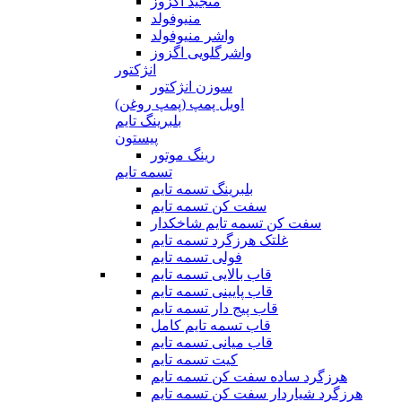
منجید اگزوز
منیوفولد
واشر منیوفولد
واشرگلویی اگزوز
انژکتور
سوزن انژکتور
اویل پمپ (پمپ روغن)
بلبرینگ تایم
پیستون
رینگ موتور
تسمه تایم
بلبرینگ تسمه تایم
سفت کن تسمه تایم
سفت کن تسمه تایم شاخکدار
غلتک هرزگرد تسمه تایم
فولی تسمه تایم
قاب بالایی تسمه تایم
قاب پایینی تسمه تایم
قاب پیج دار تسمه تایم
قاب تسمه تایم کامل
قاب میانی تسمه تایم
کیت تسمه تایم
هرزگرد ساده سفت کن تسمه تایم
هرزگرد شیاردار سفت کن تسمه تایم