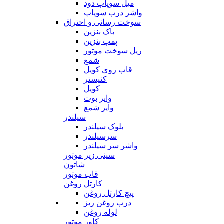
میل سوپاپ دود
واشر درب سوپاپ
سوخت رسانی و احتراق
باک بنزین
پمپ بنزین
ریل سوخت موتور
شمع
قاب روی کویل
کنیستر
کویل
وایر بوت
وایر شمع
سیلندر
بلوک سیلندر
سرسیلندر
واشر سر سیلندر
سینی زیر موتور
شاتون
قاب موتور
کارتل روغن
پیچ کارتل روغن
درب روغن ریز
لوله روغن
کاور موتور