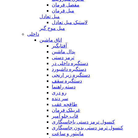
مفصل فرمان
میل فرمان
میل تعادل
لاستیک میل تعادل
میل موج گیر
داخلی
اتاق ماشین
آفتابگیر
پدال ماشین
ترمز دستی
دستگیره داخلی در
دستگیره داشبورد
دستگیره زیر ارنجی
دستگیره سقف
دسته راهنما
رو دری
سر دنده
طاقچه عقب
غربیلک فرمان
قاب جلو آمپر
کنسول ترمز دستی باجاسیگاری
کنسول ترمز دستی بدون جاسیگاری
مانیتور و ساعت