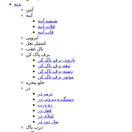
بدنه
آنتن
آینه
شیشه آینه
فلاپ آینه
قاب آینه
ابرویی
استیل بغل
بال عقب
برف پاک کن
بازویی برف پاک کن
تیغه برف پاک کن
دسته برف پاک کن
موتور برف پاک کن
جلو پنجره
در
ترمز در
دستگیره بیرونی در
زه درب
قفل در
لولای در
نوار دور در
درب باک