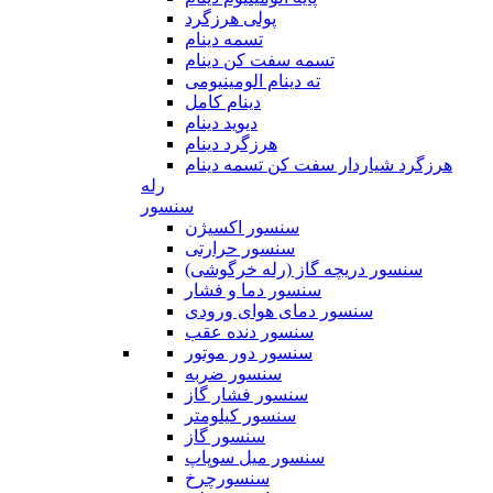
پولی هرزگرد
تسمه دینام
تسمه سفت کن دینام
ته دینام الومینیومی
دینام کامل
دیوید دینام
هرزگرد دینام
هرزگرد شیاردار سفت کن تسمه دینام
رله
سنسور
سنسور اکسیژن
سنسور حرارتی
سنسور دریچه گاز (رله خرگوشی)
سنسور دما و فشار
سنسور دمای هوای ورودی
سنسور دنده عقب
سنسور دور موتور
سنسور ضربه
سنسور فشار گاز
سنسور کیلومتر
سنسور گاز
سنسور میل سوپاپ
سنسورچرخ