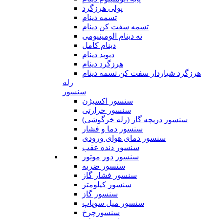
پولی هرزگرد
تسمه دینام
تسمه سفت کن دینام
ته دینام الومینیومی
دینام کامل
دیوید دینام
هرزگرد دینام
هرزگرد شیاردار سفت کن تسمه دینام
رله
سنسور
سنسور اکسیژن
سنسور حرارتی
سنسور دریچه گاز (رله خرگوشی)
سنسور دما و فشار
سنسور دمای هوای ورودی
سنسور دنده عقب
سنسور دور موتور
سنسور ضربه
سنسور فشار گاز
سنسور کیلومتر
سنسور گاز
سنسور میل سوپاپ
سنسورچرخ