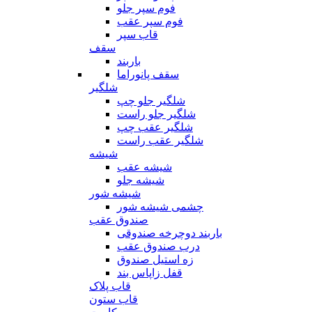
فوم سپر جلو
فوم سپر عقب
قاب سپر
سقف
باربند
سقف پانوراما
شلگیر
شلگیر جلو چپ
شلگیر جلو راست
شلگیر عقب چپ
شلگیر عقب راست
شیشه
شیشه عقب
شیشه جلو
شیشه شور
چشمی شیشه شور
صندوق عقب
باربند دوچرخه صندوقی
درب صندوق عقب
زه استیل صندوق
قفل زاپاس بند
قاب پلاک
قاب ستون