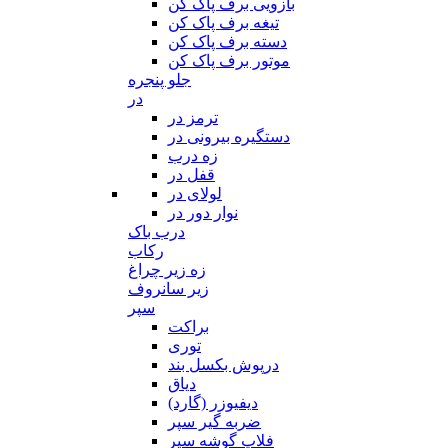
بازویی برف پاک کن
تیغه برف پاک کن
دسته برف پاک کن
موتور برف پاک کن
جلو پنجره
در
ترمز در
دستگیره بیرونی در
زه درب
قفل در
لولای در
نوار دور در
درب باک
رکاب
زه زیر چراغ
زیر سانروف
سپر
براکت
توری
درپوش بکسل بند
دیاق
دیفیوزر (گارد)
ضربه گیر سپر
فلاپ گوشه سپر