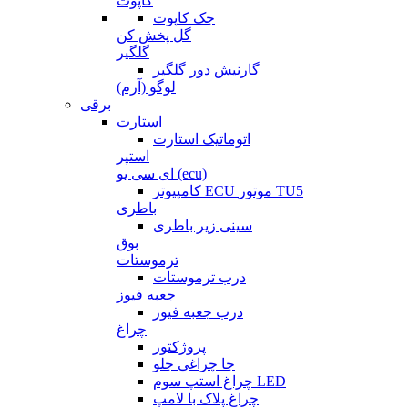
کاپوت
جک کاپوت
گل پخش کن
گلگیر
گارنیش دور گلگیر
لوگو (آرم)
برقی
استارت
اتوماتیک استارت
استپر
ای سی یو (ecu)
کامپیوتر ECU موتور TU5
باطری
سینی زیر باطری
بوق
ترموستات
درب ترموستات
جعبه فیوز
درب جعبه فیوز
چراغ
پروژکتور
جا چراغی جلو
چراغ استپ سوم LED
چراغ پلاک با لامپ