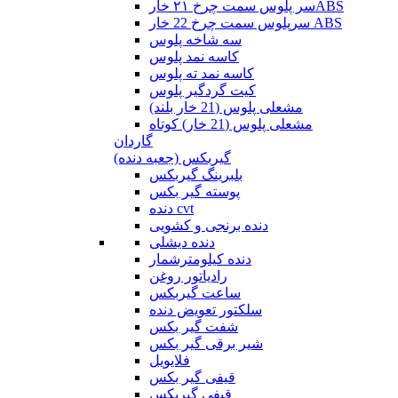
سر پلوس سمت چرخ ۲۱ خارABS
سرپلوس سمت چرخ 22 خار ABS
سه شاخه پلوس
کاسه نمد پلوس
کاسه نمد ته پلوس
کیت گردگیر پلوس
مشعلی پلوس (21 خار بلند)
مشعلی پلوس (21 خار) کوتاه
گاردان
گیربکس (جعبه دنده)
بلبرینگ گیربکس
پوسته گیر بکس
دنده cvt
دنده برنجی و کشویی
دنده دیشلی
دنده کیلومترشمار
رادیاتور روغن
ساعت گیربکس
سلکتور تعویض دنده
شفت گیر بکس
شیر برقی گیر بکس
فلایویل
قیفی گیر بکس
قیفی گیربکس