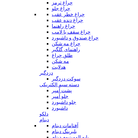
چراغ ترمز
چراغ جلو
چراغ خطر عقب
چراغ دنده عقب
چراغ راهنما
چراغ سقف با لامپ
چراغ صندوق و داشبورد
چراغ مه شکن
راهنمای گلگیر
طلق چراغ
مه شکن
هدلایت
دزدگیر
سوکت دزدگیر
دسته سیم الکتریکی
پشت آمپر
جلو آمپر
جلو داشبورد
داشبورد
دلکو
دینام
آفتامات دینام
بلبرینگ دینام
پایه الومینیوم دینام