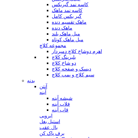
کاسه نمد گیربکس
کاسه نمد ماهک
گیر بکس کامل
ماهک تقسیم دنده
ماهک دنده
میل ماهک بلند
میل ماهک کوتاه
مجموعه کلاچ
اهرم دوشاخ کلاچ دمپردار
بلبرینگ کلاچ
دو شاخ کلاچ
دیسک و صفحه کلاچ
سیم کلاچ و پمپ کلاچ
بدنه
آنتن
آینه
شیشه آینه
فلاپ آینه
قاب آینه
ابرویی
استیل بغل
بال عقب
برف پاک کن