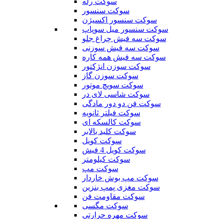
سوکت رله
سوکت سنسور
سوکت سنسور اکسیژن
سوکت سنسور میل سوپاپ
سوکت سه فیش چراغ جلو
سوکت سه فیش سوزنی
سوکت سه فیش همه کاره
سوکت سوزن انژکتور
سوکت سوزن گاز
سوکت سویچ موتور
سوکت شاسی لای در
سوکت فن دو دور مادگی
سوکت فیلتر ثانویه
سوکت کالسکه ای
سوکت کلید بالابر
سوکت کویل
سوکت کویل 4 فیش
سوکت کیلومتر
سوکت مپ
سوکت مپ بوش خاردار
سوکت مغزی پمپ بنزین
سوکت مقاومت فن
سوکت مگسی
سوکت مهره حرارتی