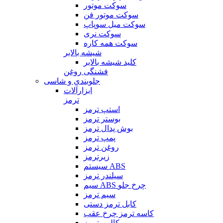
سوکت موتور
سوکت موتور فن
سوکت میل سوپاپ
سوکت نری
سوکت همه کاره
شیشه بالابر
کلید شیشه بالابر
فشنگی روغن
جلوبندی و شاسی
ابزارآلات
ترمز
استپ ترمز
بوستر ترمز
بوش پدال ترمز
پمپ ترمز
روغن ترمز
زیرترمز
سیستم ABS
سیلندر ترمز
سیم ABS چرخ جلو
سیم ترمز
کابل ترمز دستی
کاسه ترمز چرخ عقب
کالیبر ترمز