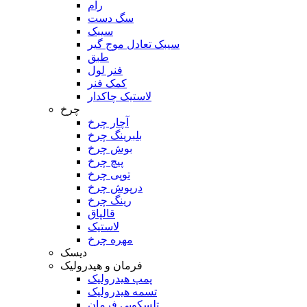
رام
سگ دست
سیبک
سیبک تعادل موج گیر
طبق
فنر لول
کمک فنر
لاستیک چاکدار
چرخ
آچار چرخ
بلبرینگ چرخ
بوش چرخ
پیچ چرخ
توپی چرخ
درپوش چرخ
رینگ چرخ
قالپاق
لاستیک
مهره چرخ
دیسک
فرمان و هیدرولیک
پمپ هیدرولیک
تسمه هیدرولیک
تلسکوپی فرمان