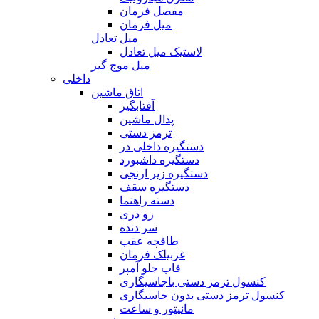
مفصل فرمان
میل فرمان
میل تعادل
لاستیک میل تعادل
میل موج گیر
داخلی
اتاق ماشین
آفتابگیر
پدال ماشین
ترمز دستی
دستگیره داخلی در
دستگیره داشبورد
دستگیره زیر ارنجی
دستگیره سقف
دسته راهنما
رو دری
سر دنده
طاقچه عقب
غربیلک فرمان
قاب جلو آمپر
کنسول ترمز دستی باجاسیگاری
کنسول ترمز دستی بدون جاسیگاری
مانیتور و ساعت