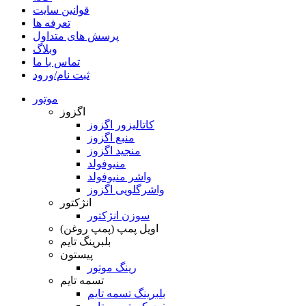
قوانین سایت
تعرفه ها
پرسش های متداول
وبلاگ
تماس با ما
ثبت نام/ورود
موتور
اگزوز
کاتالیزور اگزوز
منبع اگزوز
منجید اگزوز
منیوفولد
واشر منیوفولد
واشرگلویی اگزوز
انژکتور
سوزن انژکتور
اویل پمپ (پمپ روغن)
بلبرینگ تایم
پیستون
رینگ موتور
تسمه تایم
بلبرینگ تسمه تایم