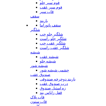
فوم سپر جلو
فوم سپر عقب
قاب سپر
سقف
باربند
سقف پانوراما
شلگیر
شلگیر جلو چپ
شلگیر جلو راست
شلگیر عقب چپ
شلگیر عقب راست
شیشه
شیشه عقب
شیشه جلو
شیشه شور
چشمی شیشه شور
صندوق عقب
باربند دوچرخه صندوقی
درب صندوق عقب
زه استیل صندوق
قفل زاپاس بند
قاب پلاک
قاب ستون