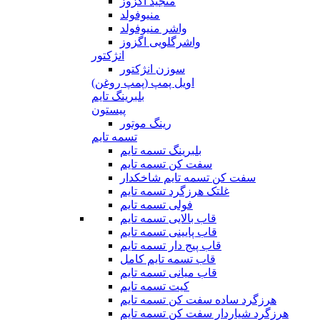
منجید اگزوز
منیوفولد
واشر منیوفولد
واشرگلویی اگزوز
انژکتور
سوزن انژکتور
اویل پمپ (پمپ روغن)
بلبرینگ تایم
پیستون
رینگ موتور
تسمه تایم
بلبرینگ تسمه تایم
سفت کن تسمه تایم
سفت کن تسمه تایم شاخکدار
غلتک هرزگرد تسمه تایم
فولی تسمه تایم
قاب بالایی تسمه تایم
قاب پایینی تسمه تایم
قاب پیج دار تسمه تایم
قاب تسمه تایم کامل
قاب میانی تسمه تایم
کیت تسمه تایم
هرزگرد ساده سفت کن تسمه تایم
هرزگرد شیاردار سفت کن تسمه تایم