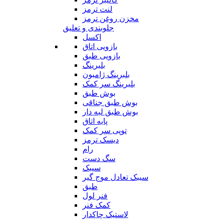
لنت ترمز
مخزن روغن ترمز
جلوبندی و تعلیق
اکسل
بازویی اتاق
بازویی طبق
بلبرینگ
بلبرینگ ژامبون
بلبرینگ سر کمک
بوش طبق
بوش طبق جناقی
بوش طبق لبه دار
پایه اتاق
توپی سر کمک
دیسک ترمز
رام
سگ دست
سیبک
سیبک تعادل موج گیر
طبق
فنر لول
کمک فنر
لاستیک چاکدار