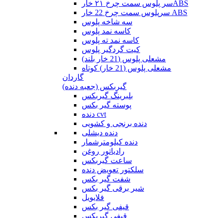
سر پلوس سمت چرخ ۲۱ خارABS
سرپلوس سمت چرخ 22 خار ABS
سه شاخه پلوس
کاسه نمد پلوس
کاسه نمد ته پلوس
کیت گردگیر پلوس
مشعلی پلوس (21 خار بلند)
مشعلی پلوس (21 خار) کوتاه
گاردان
گیربکس (جعبه دنده)
بلبرینگ گیربکس
پوسته گیر بکس
دنده cvt
دنده برنجی و کشویی
دنده دیشلی
دنده کیلومترشمار
رادیاتور روغن
ساعت گیربکس
سلکتور تعویض دنده
شفت گیر بکس
شیر برقی گیر بکس
فلایویل
قیفی گیر بکس
قیفی گیربکس