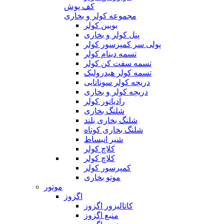
کف پوش
مجموعه کولر و بخاری
بوبین کولر
پنل کولر و بخاری
پولی سر کمپرسور کولر
تسمه دینام کولر
تسمه سفت کن کولر
تسمه کولر هیدرولیک
دریچه کولر سوناتایی
دریچه کولر و بخاری
رادیاتور کولر
شلنگ بخاری
شلنگ بخاری بلند
شلنگ بخاری کوتاه
شیر انبساط
کلاچ کولر
کلاچ کولر
کمپرسور کولر
موتو بخاری
موتور
اگزوز
کاتالیزور اگزوز
منبع اگزوز