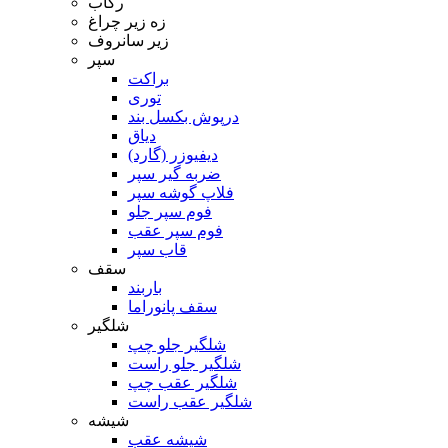
رکاب
زه زیر چراغ
زیر سانروف
سپر
براکت
توری
درپوش بکسل بند
دیاق
دیفیوزر (گارد)
ضربه گیر سپر
فلاپ گوشه سپر
فوم سپر جلو
فوم سپر عقب
قاب سپر
سقف
باربند
سقف پانوراما
شلگیر
شلگیر جلو چپ
شلگیر جلو راست
شلگیر عقب چپ
شلگیر عقب راست
شیشه
شیشه عقب