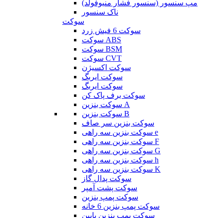
مپ سنسور (سنسور فشار منیوفولد)
ناک سنسور
سوکت
سوکت 6 فیش زرد
سوکت ABS
سوکت BSM
سوکت CVT
سوکت اکسیژن
سوکت ایربگ
سوکت ایربگ
سوکت برف پاک کن
سوکت بنزین A
سوکت بنزین B
سوکت بنزین سر صاف
سوکت بنزین سه راهی e
سوکت بنزین سه راهی F
سوکت بنزین سه راهی G
سوکت بنزین سه راهی h
سوکت بنزین سه راهی K
سوکت پدال گاز
سوکت پشت آمپر
سوکت پمپ بنزین
سوکت پمپ بنزین 6 خانه
سوکت پمپ بنزین پایین