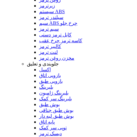
زیرترمز
سیستم ABS
سیلندر ترمز
سیم ABS چرخ جلو
سیم ترمز
کابل ترمز دستی
کاسه ترمز چرخ عقب
کالیبر ترمز
لنت ترمز
مخزن روغن ترمز
جلوبندی و تعلیق
اکسل
بازویی اتاق
بازویی طبق
بلبرینگ
بلبرینگ ژامبون
بلبرینگ سر کمک
بوش طبق
بوش طبق جناقی
بوش طبق لبه دار
پایه اتاق
توپی سر کمک
دیسک ترمز