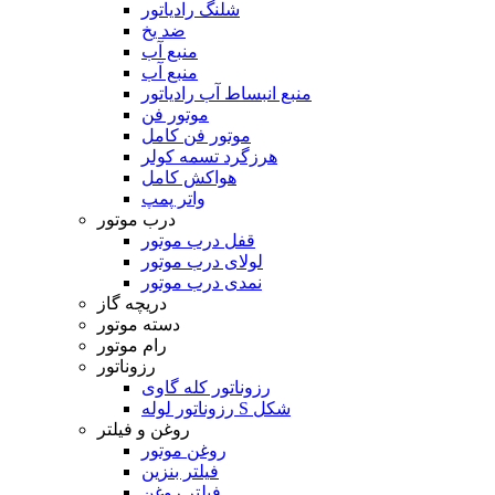
شلنگ رادیاتور
ضد یخ
منبع آب
منبع آب
منبع انبساط آب رادیاتور
موتور فن
موتور فن کامل
هرزگرد تسمه کولر
هواکش کامل
واتر پمپ
درب موتور
قفل درب موتور
لولای درب موتور
نمدی درب موتور
دریچه گاز
دسته موتور
رام موتور
رزوناتور
رزوناتور کله گاوی
رزوناتور لوله S شکل
روغن و فیلتر
روغن موتور
فیلتر بنزین
فیلتر روغن