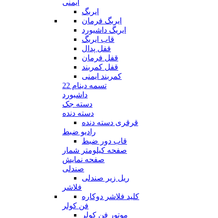
ایمنی
ایربگ
ایربگ فرمان
ایریگ داشیورد
قاب ایربگ
قفل پدال
قفل فرمان
قفل کمربند
کمربند ایمنی
تسمه دینام 22
داشبورد
دسته جک
دسته دنده
قرقری دسته دنده
رادیو ضبط
قاب دور ضبط
صفحه کیلومتر شمار
صفحه نمایش
صندلی
ریل زیر صندلی
فلاشر
کلید فلاشر دوکاره
فن کولر
موتور فن کولر