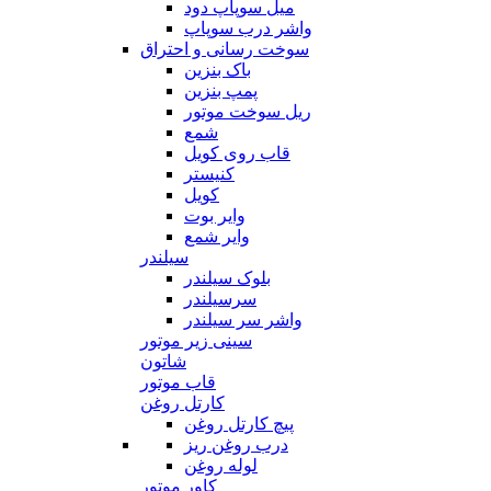
میل سوپاپ دود
واشر درب سوپاپ
سوخت رسانی و احتراق
باک بنزین
پمپ بنزین
ریل سوخت موتور
شمع
قاب روی کویل
کنیستر
کویل
وایر بوت
وایر شمع
سیلندر
بلوک سیلندر
سرسیلندر
واشر سر سیلندر
سینی زیر موتور
شاتون
قاب موتور
کارتل روغن
پیچ کارتل روغن
درب روغن ریز
لوله روغن
کاور موتور