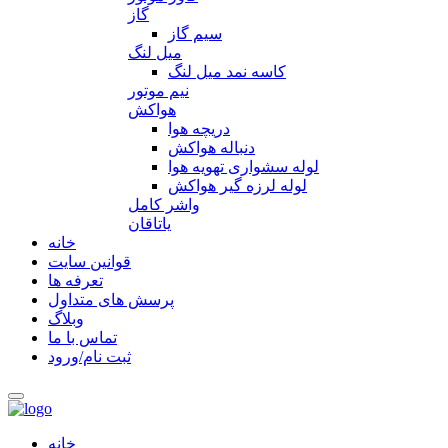
گاز
سیم گاز
میل لنگ
کاسه نمد میل لنگ
نیم موتور
هواکش
دریچه هوا
دنباله هواکش
لوله سشواری تهویه هوا
لوله لرزه گیر هواکش
واشر کامل
یاتاقان
خانه
قوانین سایت
تعرفه ها
پرسش های متداول
وبلاگ
تماس با ما
ثبت نام/ورود
خانه