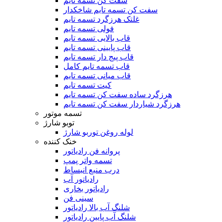
سفت کن تسمه تایم
سفت کن تسمه تایم شاخکدار
غلتک هرزگرد تسمه تایم
فولی تسمه تایم
قاب بالایی تسمه تایم
قاب پایینی تسمه تایم
قاب پیج دار تسمه تایم
قاب تسمه تایم کامل
قاب میانی تسمه تایم
کیت تسمه تایم
هرزگرد ساده سفت کن تسمه تایم
هرزگرد شیاردار سفت کن تسمه تایم
تسمه موتور
توبو شارژ
لوله روغن توربو شارژ
خنک کننده
پروانه فن رادیاتور
تسمه واتر پمپ
درب منبع انبساط
رادیاتور آب
رادیاتور بخاری
سینی فن
شلنگ آب بالا رادیاتور
شلنگ آب پایین رادیاتور