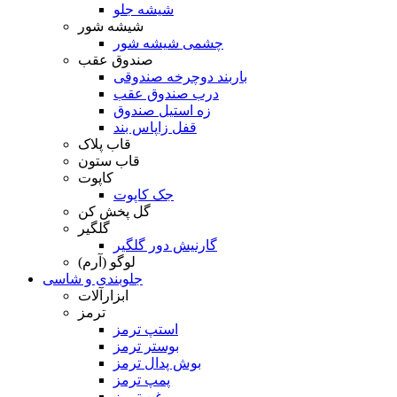
شیشه جلو
شیشه شور
چشمی شیشه شور
صندوق عقب
باربند دوچرخه صندوقی
درب صندوق عقب
زه استیل صندوق
قفل زاپاس بند
قاب پلاک
قاب ستون
کاپوت
جک کاپوت
گل پخش کن
گلگیر
گارنیش دور گلگیر
لوگو (آرم)
جلوبندی و شاسی
ابزارآلات
ترمز
استپ ترمز
بوستر ترمز
بوش پدال ترمز
پمپ ترمز
روغن ترمز