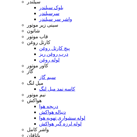
سیلندر
بلوک سیلندر
سرسیلندر
واشر سر سیلندر
سینی زیر موتور
شاتون
قاب موتور
کارتل روغن
پیچ کارتل روغن
درب روغن ریز
لوله روغن
کاور موتور
گاز
سیم گاز
میل لنگ
کاسه نمد میل لنگ
نیم موتور
هواکش
دریچه هوا
دنباله هواکش
لوله سشواری تهویه هوا
لوله لرزه گیر هواکش
واشر کامل
یاتاقان