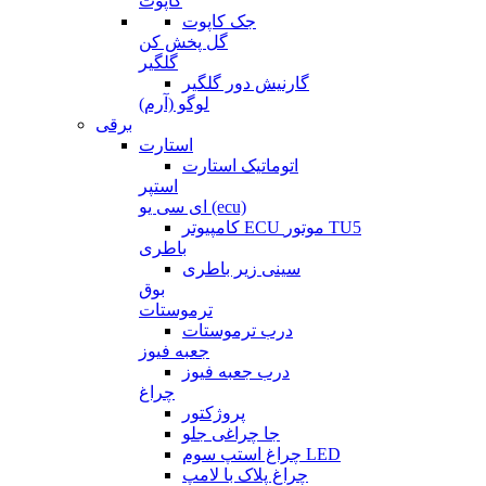
کاپوت
جک کاپوت
گل پخش کن
گلگیر
گارنیش دور گلگیر
لوگو (آرم)
برقی
استارت
اتوماتیک استارت
استپر
ای سی یو (ecu)
کامپیوتر ECU موتور TU5
باطری
سینی زیر باطری
بوق
ترموستات
درب ترموستات
جعبه فیوز
درب جعبه فیوز
چراغ
پروژکتور
جا چراغی جلو
چراغ استپ سوم LED
چراغ پلاک با لامپ