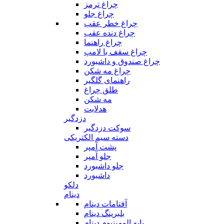
چراغ ترمز
چراغ جلو
چراغ خطر عقب
چراغ دنده عقب
چراغ راهنما
چراغ سقف با لامپ
چراغ صندوق و داشبورد
چراغ مه شکن
راهنمای گلگیر
طلق چراغ
مه شکن
هدلایت
دزدگیر
سوکت دزدگیر
دسته سیم الکتریکی
پشت آمپر
جلو آمپر
جلو داشبورد
داشبورد
دلکو
دینام
آفتامات دینام
بلبرینگ دینام
پایه الومینیوم دینام