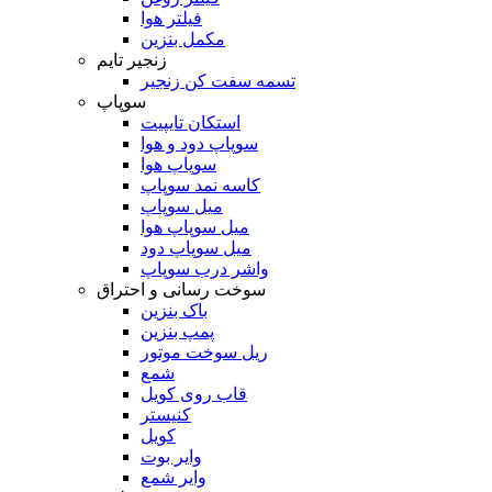
فیلتر هوا
مکمل بنزین
زنجیر تایم
تسمه سفت کن زنجیر
سوپاپ
استکان تایپیت
سوپاپ دود و هوا
سوپاپ هوا
کاسه نمد سوپاپ
میل سوپاپ
میل سوپاپ هوا
میل سوپاپ دود
واشر درب سوپاپ
سوخت رسانی و احتراق
باک بنزین
پمپ بنزین
ریل سوخت موتور
شمع
قاب روی کویل
کنیستر
کویل
وایر بوت
وایر شمع