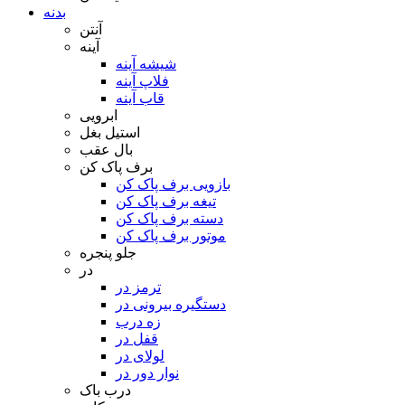
بدنه
آنتن
آینه
شیشه آینه
فلاپ آینه
قاب آینه
ابرویی
استیل بغل
بال عقب
برف پاک کن
بازویی برف پاک کن
تیغه برف پاک کن
دسته برف پاک کن
موتور برف پاک کن
جلو پنجره
در
ترمز در
دستگیره بیرونی در
زه درب
قفل در
لولای در
نوار دور در
درب باک