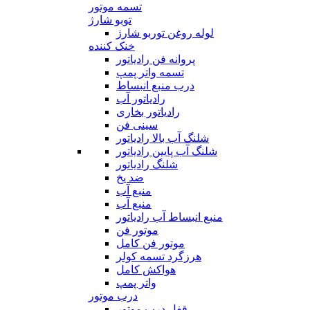
تسمه موتور
توبو شارژ
لوله روغن توربو شارژ
خنک کننده
پروانه فن رادیاتور
تسمه واتر پمپ
درب منبع انبساط
رادیاتور آب
رادیاتور بخاری
سینی فن
شلنگ آب بالا رادیاتور
شلنگ آب پایین رادیاتور
شلنگ رادیاتور
ضد یخ
منبع آب
منبع آب
منبع انبساط آب رادیاتور
موتور فن
موتور فن کامل
هرزگرد تسمه کولر
هواکش کامل
واتر پمپ
درب موتور
قفل درب موتور