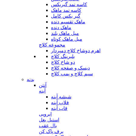
کاسه نمد گیربکس
کاسه نمد ماهک
گیر بکس کامل
ماهک تقسیم دنده
ماهک دنده
میل ماهک بلند
میل ماهک کوتاه
مجموعه کلاچ
اهرم دوشاخ کلاچ دمپردار
بلبرینگ کلاچ
دو شاخ کلاچ
دیسک و صفحه کلاچ
سیم کلاچ و پمپ کلاچ
بدنه
آنتن
آینه
شیشه آینه
فلاپ آینه
قاب آینه
ابرویی
استیل بغل
بال عقب
برف پاک کن