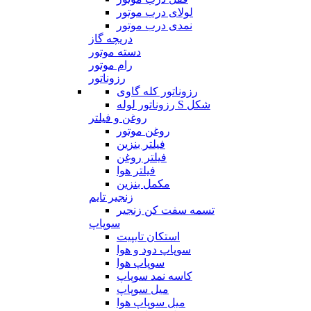
لولای درب موتور
نمدی درب موتور
دریچه گاز
دسته موتور
رام موتور
رزوناتور
رزوناتور کله گاوی
رزوناتور لوله S شکل
روغن و فیلتر
روغن موتور
فیلتر بنزین
فیلتر روغن
فیلتر هوا
مکمل بنزین
زنجیر تایم
تسمه سفت کن زنجیر
سوپاپ
استکان تایپیت
سوپاپ دود و هوا
سوپاپ هوا
کاسه نمد سوپاپ
میل سوپاپ
میل سوپاپ هوا