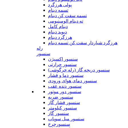
پولی هرزگرد
تسمه دینام
تسمه سفت کن دینام
ته دینام الومینیومی
دینام کامل
دیوید دینام
هرزگرد دینام
هرزگرد شیاردار سفت کن تسمه دینام
رله
سنسور
سنسور اکسیژن
سنسور حرارتی
سنسور دریچه گاز (رله خرگوشی)
سنسور دما و فشار
سنسور دمای هوای ورودی
سنسور دنده عقب
سنسور دور موتور
سنسور ضربه
سنسور فشار گاز
سنسور کیلومتر
سنسور گاز
سنسور میل سوپاپ
سنسورچرخ