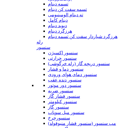
تسمه دینام
تسمه سفت کن دینام
ته دینام الومینیومی
دینام کامل
دیوید دینام
هرزگرد دینام
هرزگرد شیاردار سفت کن تسمه دینام
رله
سنسور
سنسور اکسیژن
سنسور حرارتی
سنسور دریچه گاز (رله خرگوشی)
سنسور دما و فشار
سنسور دمای هوای ورودی
سنسور دنده عقب
سنسور دور موتور
سنسور ضربه
سنسور فشار گاز
سنسور کیلومتر
سنسور گاز
سنسور میل سوپاپ
سنسورچرخ
مپ سنسور (سنسور فشار منیوفولد)