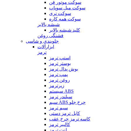
سوکت موتور فن
سوکت میل سوپاپ
سوکت نری
سوکت همه کاره
شیشه بالابر
کلید شیشه بالابر
فشنگی روغن
جلوبندی و شاسی
ابزارآلات
ترمز
استپ ترمز
بوستر ترمز
بوش پدال ترمز
پمپ ترمز
روغن ترمز
زیرترمز
سیستم ABS
سیلندر ترمز
سیم ABS چرخ جلو
سیم ترمز
کابل ترمز دستی
کاسه ترمز چرخ عقب
کالیبر ترمز
لنت ترمز