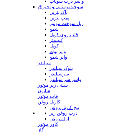
واشر درب سوپاپ
سوخت رسانی و احتراق
باک بنزین
پمپ بنزین
ریل سوخت موتور
شمع
قاب روی کویل
کنیستر
کویل
وایر بوت
وایر شمع
سیلندر
بلوک سیلندر
سرسیلندر
واشر سر سیلندر
سینی زیر موتور
شاتون
قاب موتور
کارتل روغن
پیچ کارتل روغن
درب روغن ریز
لوله روغن
کاور موتور
گاز