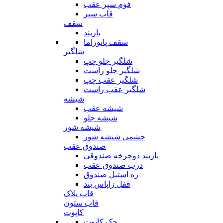
فوم سپر عقب
قاب سپر
سقف
باربند
سقف پانوراما
شلگیر
شلگیر جلو چپ
شلگیر جلو راست
شلگیر عقب چپ
شلگیر عقب راست
شیشه
شیشه عقب
شیشه جلو
شیشه شور
چشمی شیشه شور
صندوق عقب
باربند دوچرخه صندوقی
درب صندوق عقب
زه استیل صندوق
قفل زاپاس بند
قاب پلاک
قاب ستون
کاپوت
جک کاپوت