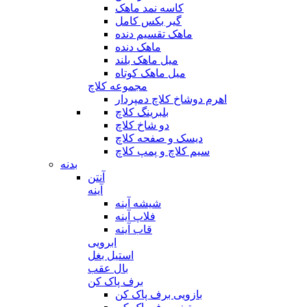
کاسه نمد ماهک
گیر بکس کامل
ماهک تقسیم دنده
ماهک دنده
میل ماهک بلند
میل ماهک کوتاه
مجموعه کلاچ
اهرم دوشاخ کلاچ دمپردار
بلبرینگ کلاچ
دو شاخ کلاچ
دیسک و صفحه کلاچ
سیم کلاچ و پمپ کلاچ
بدنه
آنتن
آینه
شیشه آینه
فلاپ آینه
قاب آینه
ابرویی
استیل بغل
بال عقب
برف پاک کن
بازویی برف پاک کن