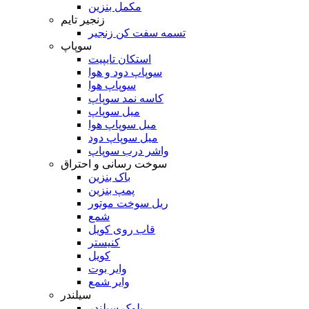
مکمل بنزین
زنجیر تایم
تسمه سفت کن زنجیر
سوپاپ
استکان تایپیت
سوپاپ دود و هوا
سوپاپ هوا
کاسه نمد سوپاپ
میل سوپاپ
میل سوپاپ هوا
میل سوپاپ دود
واشر درب سوپاپ
سوخت رسانی و احتراق
باک بنزین
پمپ بنزین
ریل سوخت موتور
شمع
قاب روی کویل
کنیستر
کویل
وایر بوت
وایر شمع
سیلندر
بلوک سیلندر