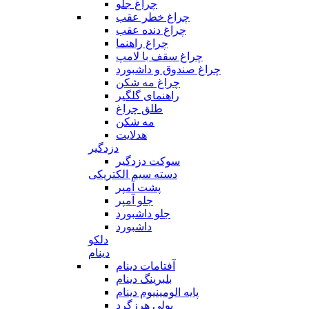
چراغ جلو
چراغ خطر عقب
چراغ دنده عقب
چراغ راهنما
چراغ سقف با لامپ
چراغ صندوق و داشبورد
چراغ مه شکن
راهنمای گلگیر
طلق چراغ
مه شکن
هدلایت
دزدگیر
سوکت دزدگیر
دسته سیم الکتریکی
پشت آمپر
جلو آمپر
جلو داشبورد
داشبورد
دلکو
دینام
آفتامات دینام
بلبرینگ دینام
پایه الومینیوم دینام
پولی هرزگرد