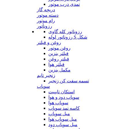
نمدی درب موتور
دریچه گاز
دسته موتور
رام موتور
رزوناتور
رزوناتور کله گاوی
رزوناتور لوله S شکل
روغن و فیلتر
روغن موتور
فیلتر بنزین
فیلتر روغن
فیلتر هوا
مکمل بنزین
زنجیر تایم
تسمه سفت کن زنجیر
سوپاپ
استکان تایپیت
سوپاپ دود و هوا
سوپاپ هوا
کاسه نمد سوپاپ
میل سوپاپ
میل سوپاپ هوا
میل سوپاپ دود