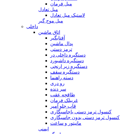
میل فرمان
میل تعادل
لاستیک میل تعادل
میل موج گیر
داخلی
اتاق ماشین
آفتابگیر
پدال ماشین
ترمز دستی
دستگیره داخلی در
دستگیره داشبورد
دستگیره زیر ارنجی
دستگیره سقف
دسته راهنما
رو دری
سر دنده
طاقچه عقب
غربیلک فرمان
قاب جلو آمپر
کنسول ترمز دستی باجاسیگاری
کنسول ترمز دستی بدون جاسیگاری
مانیتور و ساعت
ایمنی