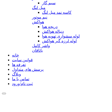
سیم گاز
میل لنگ
کاسه نمد میل لنگ
نیم موتور
هواکش
دریچه هوا
دنباله هواکش
لوله سشواری تهویه هوا
لوله لرزه گیر هواکش
واشر کامل
یاتاقان
خانه
قوانین سایت
تعرفه ها
پرسش های متداول
وبلاگ
تماس با ما
ثبت نام/ورود