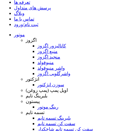
تعرفه ها
پرسش های متداول
وبلاگ
تماس با ما
ثبت نام/ورود
موتور
اگزوز
کاتالیزور اگزوز
منبع اگزوز
منجید اگزوز
منیوفولد
واشر منیوفولد
واشرگلویی اگزوز
انژکتور
سوزن انژکتور
اویل پمپ (پمپ روغن)
بلبرینگ تایم
پیستون
رینگ موتور
تسمه تایم
بلبرینگ تسمه تایم
سفت کن تسمه تایم
سفت کن تسمه تایم شاخکدار