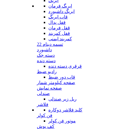
ایربگ
ایربگ فرمان
ایریگ داشیورد
قاب ایربگ
قفل پدال
قفل فرمان
قفل کمربند
کمربند ایمنی
تسمه دینام 22
داشبورد
دسته جک
دسته دنده
قرقری دسته دنده
رادیو ضبط
قاب دور ضبط
صفحه کیلومتر شمار
صفحه نمایش
صندلی
ریل زیر صندلی
فلاشر
کلید فلاشر دوکاره
فن کولر
موتور فن کولر
کف پوش