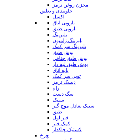
مخزن روغن ترمز
جلوبندی و تعلیق
اکسل
بازویی اتاق
بازویی طبق
بلبرینگ
بلبرینگ ژامبون
بلبرینگ سر کمک
بوش طبق
بوش طبق جناقی
بوش طبق لبه دار
پایه اتاق
توپی سر کمک
دیسک ترمز
رام
سگ دست
سیبک
سیبک تعادل موج گیر
طبق
فنر لول
کمک فنر
لاستیک چاکدار
چرخ