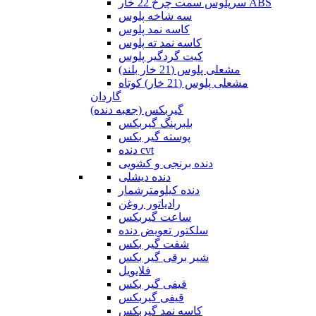
سرپلوس سمت چرخ 22 خار ABS
سه شاخه پلوس
کاسه نمد پلوس
کاسه نمد ته پلوس
کیت گردگیر پلوس
مشعلی پلوس (21 خار بلند)
مشعلی پلوس (21 خار) کوتاه
گاردان
گیربکس (جعبه دنده)
بلبرینگ گیربکس
پوسته گیر بکس
دنده cvt
دنده برنجی و کشویی
دنده دیشلی
دنده کیلومترشمار
رادیاتور روغن
ساعت گیربکس
سلکتور تعویض دنده
شفت گیر بکس
شیر برقی گیر بکس
فلایویل
قیفی گیر بکس
قیفی گیربکس
کاسه نمد گیربکس