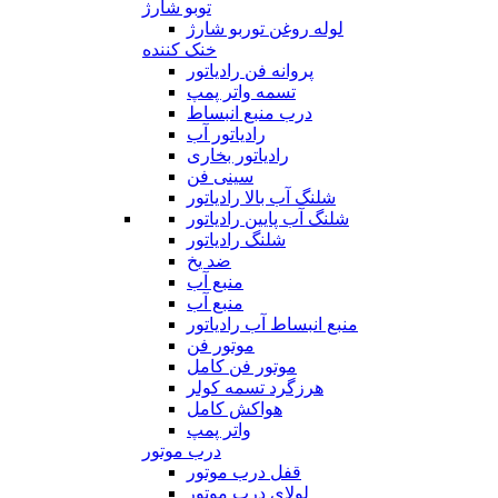
توبو شارژ
لوله روغن توربو شارژ
خنک کننده
پروانه فن رادیاتور
تسمه واتر پمپ
درب منبع انبساط
رادیاتور آب
رادیاتور بخاری
سینی فن
شلنگ آب بالا رادیاتور
شلنگ آب پایین رادیاتور
شلنگ رادیاتور
ضد یخ
منبع آب
منبع آب
منبع انبساط آب رادیاتور
موتور فن
موتور فن کامل
هرزگرد تسمه کولر
هواکش کامل
واتر پمپ
درب موتور
قفل درب موتور
لولای درب موتور