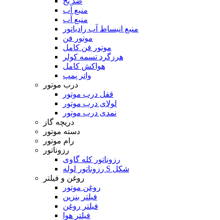
ضد یخ
منبع آب
منبع آب
منبع انبساط آب رادیاتور
موتور فن
موتور فن کامل
هرزگرد تسمه کولر
هواکش کامل
واتر پمپ
درب موتور
قفل درب موتور
لولای درب موتور
نمدی درب موتور
دریچه گاز
دسته موتور
رام موتور
رزوناتور
رزوناتور کله گاوی
رزوناتور لوله S شکل
روغن و فیلتر
روغن موتور
فیلتر بنزین
فیلتر روغن
فیلتر هوا