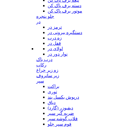
تیغه برف پاک کن
دسته برف پاک کن
موتور برف پاک کن
جلو پنجره
در
ترمز در
دستگیره بیرونی در
زه درب
قفل در
لولای در
نوار دور در
درب باک
رکاب
زه زیر چراغ
زیر سانروف
سپر
براکت
توری
درپوش بکسل بند
دیاق
دیفیوزر (گارد)
ضربه گیر سپر
فلاپ گوشه سپر
فوم سپر جلو