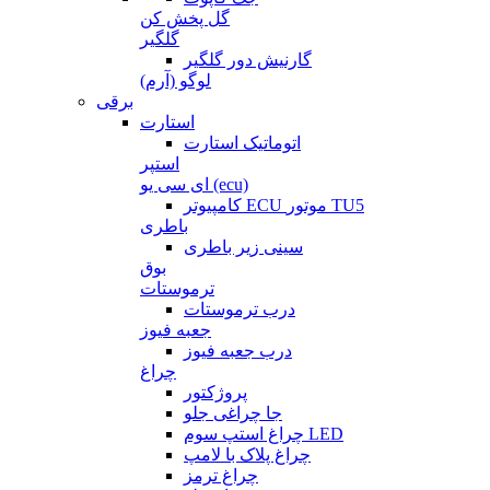
گل پخش کن
گلگیر
گارنیش دور گلگیر
لوگو (آرم)
برقی
استارت
اتوماتیک استارت
استپر
ای سی یو (ecu)
کامپیوتر ECU موتور TU5
باطری
سینی زیر باطری
بوق
ترموستات
درب ترموستات
جعبه فیوز
درب جعبه فیوز
چراغ
پروژکتور
جا چراغی جلو
چراغ استپ سوم LED
چراغ پلاک با لامپ
چراغ ترمز