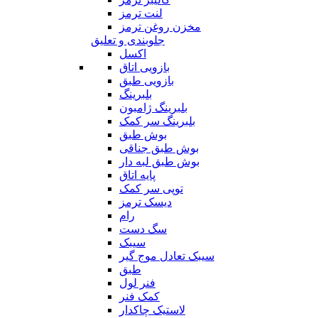
لنت ترمز
مخزن روغن ترمز
جلوبندی و تعلیق
اکسل
بازویی اتاق
بازویی طبق
بلبرینگ
بلبرینگ ژامبون
بلبرینگ سر کمک
بوش طبق
بوش طبق جناقی
بوش طبق لبه دار
پایه اتاق
توپی سر کمک
دیسک ترمز
رام
سگ دست
سیبک
سیبک تعادل موج گیر
طبق
فنر لول
کمک فنر
لاستیک چاکدار