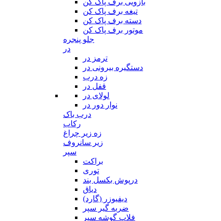
بازویی برف پاک کن
تیغه برف پاک کن
دسته برف پاک کن
موتور برف پاک کن
جلو پنجره
در
ترمز در
دستگیره بیرونی در
زه درب
قفل در
لولای در
نوار دور در
درب باک
رکاب
زه زیر چراغ
زیر سانروف
سپر
براکت
توری
درپوش بکسل بند
دیاق
دیفیوزر (گارد)
ضربه گیر سپر
فلاپ گوشه سپر