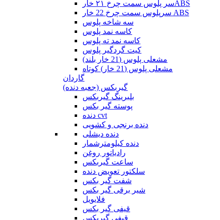
سر پلوس سمت چرخ ۲۱ خارABS
سرپلوس سمت چرخ 22 خار ABS
سه شاخه پلوس
کاسه نمد پلوس
کاسه نمد ته پلوس
کیت گردگیر پلوس
مشعلی پلوس (21 خار بلند)
مشعلی پلوس (21 خار) کوتاه
گاردان
گیربکس (جعبه دنده)
بلبرینگ گیربکس
پوسته گیر بکس
دنده cvt
دنده برنجی و کشویی
دنده دیشلی
دنده کیلومترشمار
رادیاتور روغن
ساعت گیربکس
سلکتور تعویض دنده
شفت گیر بکس
شیر برقی گیر بکس
فلایویل
قیفی گیر بکس
قیفی گیربکس