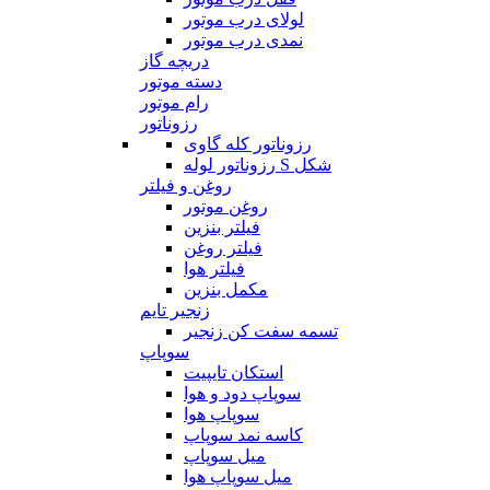
لولای درب موتور
نمدی درب موتور
دریچه گاز
دسته موتور
رام موتور
رزوناتور
رزوناتور کله گاوی
رزوناتور لوله S شکل
روغن و فیلتر
روغن موتور
فیلتر بنزین
فیلتر روغن
فیلتر هوا
مکمل بنزین
زنجیر تایم
تسمه سفت کن زنجیر
سوپاپ
استکان تایپیت
سوپاپ دود و هوا
سوپاپ هوا
کاسه نمد سوپاپ
میل سوپاپ
میل سوپاپ هوا