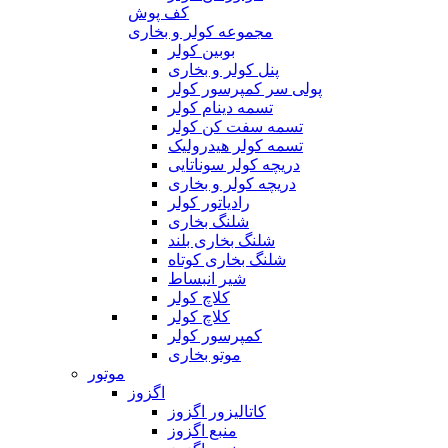
کف پوش
مجموعه کولر و بخاری
بوبین کولر
پنل کولر و بخاری
پولی سر کمپرسور کولر
تسمه دینام کولر
تسمه سفت کن کولر
تسمه کولر هیدرولیک
دریچه کولر سوناتایی
دریچه کولر و بخاری
رادیاتور کولر
شلنگ بخاری
شلنگ بخاری بلند
شلنگ بخاری کوتاه
شیر انبساط
کلاچ کولر
کلاچ کولر
کمپرسور کولر
موتو بخاری
موتور
اگزوز
کاتالیزور اگزوز
منبع اگزوز