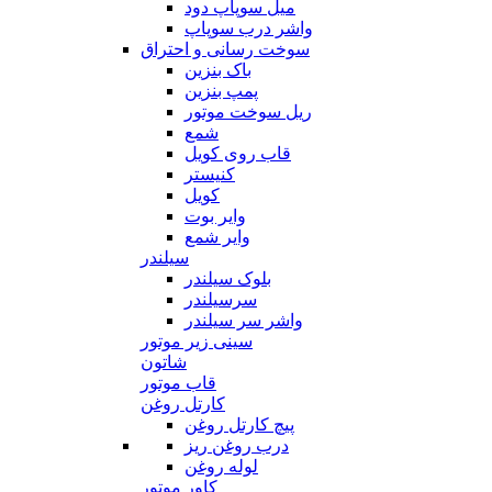
میل سوپاپ دود
واشر درب سوپاپ
سوخت رسانی و احتراق
باک بنزین
پمپ بنزین
ریل سوخت موتور
شمع
قاب روی کویل
کنیستر
کویل
وایر بوت
وایر شمع
سیلندر
بلوک سیلندر
سرسیلندر
واشر سر سیلندر
سینی زیر موتور
شاتون
قاب موتور
کارتل روغن
پیچ کارتل روغن
درب روغن ریز
لوله روغن
کاور موتور