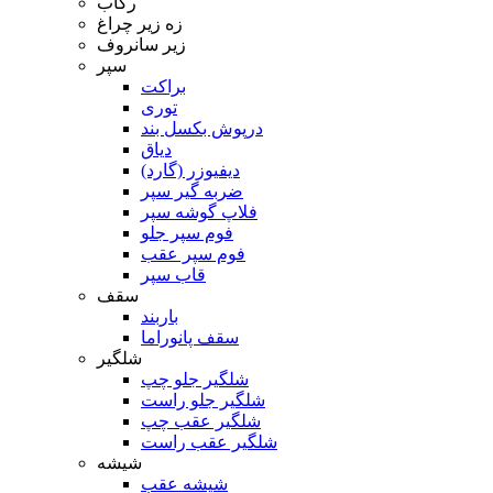
رکاب
زه زیر چراغ
زیر سانروف
سپر
براکت
توری
درپوش بکسل بند
دیاق
دیفیوزر (گارد)
ضربه گیر سپر
فلاپ گوشه سپر
فوم سپر جلو
فوم سپر عقب
قاب سپر
سقف
باربند
سقف پانوراما
شلگیر
شلگیر جلو چپ
شلگیر جلو راست
شلگیر عقب چپ
شلگیر عقب راست
شیشه
شیشه عقب