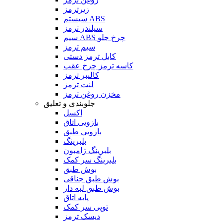
زیرترمز
سیستم ABS
سیلندر ترمز
سیم ABS چرخ جلو
سیم ترمز
کابل ترمز دستی
کاسه ترمز چرخ عقب
کالیبر ترمز
لنت ترمز
مخزن روغن ترمز
جلوبندی و تعلیق
اکسل
بازویی اتاق
بازویی طبق
بلبرینگ
بلبرینگ ژامبون
بلبرینگ سر کمک
بوش طبق
بوش طبق جناقی
بوش طبق لبه دار
پایه اتاق
توپی سر کمک
دیسک ترمز