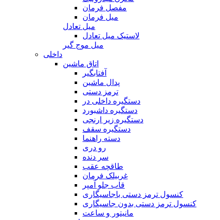
مفصل فرمان
میل فرمان
میل تعادل
لاستیک میل تعادل
میل موج گیر
داخلی
اتاق ماشین
آفتابگیر
پدال ماشین
ترمز دستی
دستگیره داخلی در
دستگیره داشبورد
دستگیره زیر ارنجی
دستگیره سقف
دسته راهنما
رو دری
سر دنده
طاقچه عقب
غربیلک فرمان
قاب جلو آمپر
کنسول ترمز دستی باجاسیگاری
کنسول ترمز دستی بدون جاسیگاری
مانیتور و ساعت