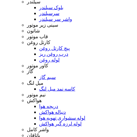
سیلندر
بلوک سیلندر
سرسیلندر
واشر سر سیلندر
سینی زیر موتور
شاتون
قاب موتور
کارتل روغن
پیچ کارتل روغن
درب روغن ریز
لوله روغن
کاور موتور
گاز
سیم گاز
میل لنگ
کاسه نمد میل لنگ
نیم موتور
هواکش
دریچه هوا
دنباله هواکش
لوله سشواری تهویه هوا
لوله لرزه گیر هواکش
واشر کامل
یاتاقان