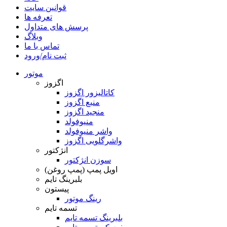
قوانین سایت
تعرفه ها
پرسش های متداول
وبلاگ
تماس با ما
ثبت نام/ورود
موتور
اگزوز
کاتالیزور اگزوز
منبع اگزوز
منجید اگزوز
منیوفولد
واشر منیوفولد
واشرگلویی اگزوز
انژکتور
سوزن انژکتور
اویل پمپ (پمپ روغن)
بلبرینگ تایم
پیستون
رینگ موتور
تسمه تایم
بلبرینگ تسمه تایم