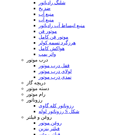
شلنگ رادیاتور
ضد یخ
منبع آب
منبع آب
منبع انبساط آب رادیاتور
موتور فن
موتور فن کامل
هرزگرد تسمه کولر
هواکش کامل
واتر پمپ
درب موتور
قفل درب موتور
لولای درب موتور
نمدی درب موتور
دریچه گاز
دسته موتور
رام موتور
رزوناتور
رزوناتور کله گاوی
رزوناتور لوله S شکل
روغن و فیلتر
روغن موتور
فیلتر بنزین
فیلتر روغن