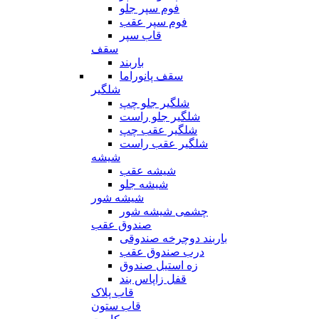
فوم سپر جلو
فوم سپر عقب
قاب سپر
سقف
باربند
سقف پانوراما
شلگیر
شلگیر جلو چپ
شلگیر جلو راست
شلگیر عقب چپ
شلگیر عقب راست
شیشه
شیشه عقب
شیشه جلو
شیشه شور
چشمی شیشه شور
صندوق عقب
باربند دوچرخه صندوقی
درب صندوق عقب
زه استیل صندوق
قفل زاپاس بند
قاب پلاک
قاب ستون