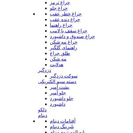
چراغ ترمز
چراغ جلو
چراغ خطر عقب
چراغ دنده عقب
چراغ راهنما
چراغ سقف با لامپ
چراغ صندوق و داشبورد
چراغ مه شکن
راهنمای گلگیر
طلق چراغ
مه شکن
هدلایت
دزدگیر
سوکت دزدگیر
دسته سیم الکتریکی
پشت آمپر
جلو آمپر
جلو داشبورد
داشبورد
دلکو
دینام
آفتامات دینام
بلبرینگ دینام
پایه الومینیوم دینام