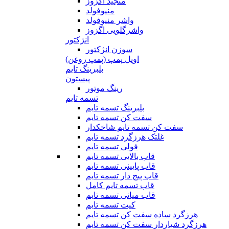
منجید اگزوز
منیوفولد
واشر منیوفولد
واشرگلویی اگزوز
انژکتور
سوزن انژکتور
اویل پمپ (پمپ روغن)
بلبرینگ تایم
پیستون
رینگ موتور
تسمه تایم
بلبرینگ تسمه تایم
سفت کن تسمه تایم
سفت کن تسمه تایم شاخکدار
غلتک هرزگرد تسمه تایم
فولی تسمه تایم
قاب بالایی تسمه تایم
قاب پایینی تسمه تایم
قاب پیج دار تسمه تایم
قاب تسمه تایم کامل
قاب میانی تسمه تایم
کیت تسمه تایم
هرزگرد ساده سفت کن تسمه تایم
هرزگرد شیاردار سفت کن تسمه تایم