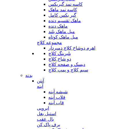
کاسه نمد گیربکس
کاسه نمد ماهک
گیر بکس کامل
ماهک تقسیم دنده
ماهک دنده
میل ماهک بلند
میل ماهک کوتاه
مجموعه کلاچ
اهرم دوشاخ کلاچ دمپردار
بلبرینگ کلاچ
دو شاخ کلاچ
دیسک و صفحه کلاچ
سیم کلاچ و پمپ کلاچ
بدنه
آنتن
آینه
شیشه آینه
فلاپ آینه
قاب آینه
ابرویی
استیل بغل
بال عقب
برف پاک کن