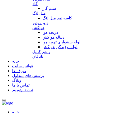
گاز
سیم گاز
میل لنگ
کاسه نمد میل لنگ
نیم موتور
هواکش
دریچه هوا
دنباله هواکش
لوله سشواری تهویه هوا
لوله لرزه گیر هواکش
واشر کامل
یاتاقان
خانه
قوانین سایت
تعرفه ها
پرسش های متداول
وبلاگ
تماس با ما
ثبت نام/ورود
خانه