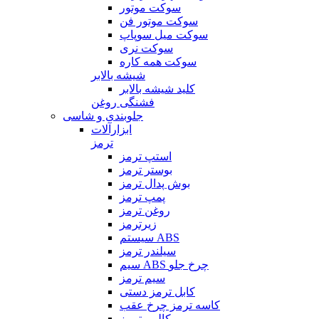
سوکت موتور
سوکت موتور فن
سوکت میل سوپاپ
سوکت نری
سوکت همه کاره
شیشه بالابر
کلید شیشه بالابر
فشنگی روغن
جلوبندی و شاسی
ابزارآلات
ترمز
استپ ترمز
بوستر ترمز
بوش پدال ترمز
پمپ ترمز
روغن ترمز
زیرترمز
سیستم ABS
سیلندر ترمز
سیم ABS چرخ جلو
سیم ترمز
کابل ترمز دستی
کاسه ترمز چرخ عقب
کالیبر ترمز