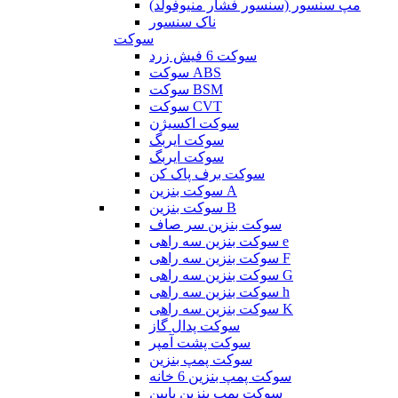
مپ سنسور (سنسور فشار منیوفولد)
ناک سنسور
سوکت
سوکت 6 فیش زرد
سوکت ABS
سوکت BSM
سوکت CVT
سوکت اکسیژن
سوکت ایربگ
سوکت ایربگ
سوکت برف پاک کن
سوکت بنزین A
سوکت بنزین B
سوکت بنزین سر صاف
سوکت بنزین سه راهی e
سوکت بنزین سه راهی F
سوکت بنزین سه راهی G
سوکت بنزین سه راهی h
سوکت بنزین سه راهی K
سوکت پدال گاز
سوکت پشت آمپر
سوکت پمپ بنزین
سوکت پمپ بنزین 6 خانه
سوکت پمپ بنزین پایین