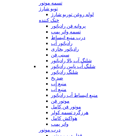
تسمه موتور
توبو شارژ
لوله روغن توربو شارژ
خنک کننده
پروانه فن رادیاتور
تسمه واتر پمپ
درب منبع انبساط
رادیاتور آب
رادیاتور بخاری
سینی فن
شلنگ آب بالا رادیاتور
شلنگ آب پایین رادیاتور
شلنگ رادیاتور
ضد یخ
منبع آب
منبع آب
منبع انبساط آب رادیاتور
موتور فن
موتور فن کامل
هرزگرد تسمه کولر
هواکش کامل
واتر پمپ
درب موتور
قفل درب موتور