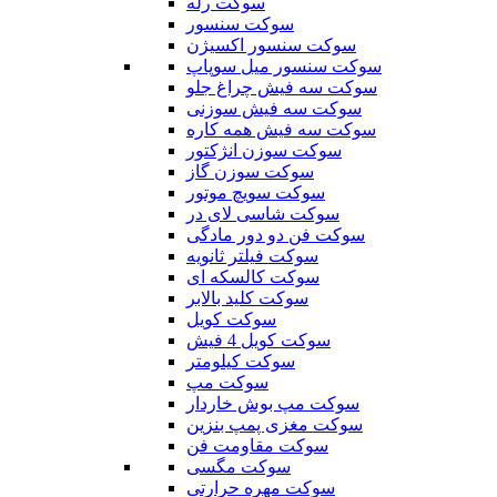
سوکت رله
سوکت سنسور
سوکت سنسور اکسیژن
سوکت سنسور میل سوپاپ
سوکت سه فیش چراغ جلو
سوکت سه فیش سوزنی
سوکت سه فیش همه کاره
سوکت سوزن انژکتور
سوکت سوزن گاز
سوکت سویچ موتور
سوکت شاسی لای در
سوکت فن دو دور مادگی
سوکت فیلتر ثانویه
سوکت کالسکه ای
سوکت کلید بالابر
سوکت کویل
سوکت کویل 4 فیش
سوکت کیلومتر
سوکت مپ
سوکت مپ بوش خاردار
سوکت مغزی پمپ بنزین
سوکت مقاومت فن
سوکت مگسی
سوکت مهره حرارتی