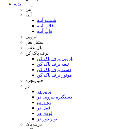
بدنه
آنتن
آینه
شیشه آینه
فلاپ آینه
قاب آینه
ابرویی
استیل بغل
بال عقب
برف پاک کن
بازویی برف پاک کن
تیغه برف پاک کن
دسته برف پاک کن
موتور برف پاک کن
جلو پنجره
در
ترمز در
دستگیره بیرونی در
زه درب
قفل در
لولای در
نوار دور در
درب باک