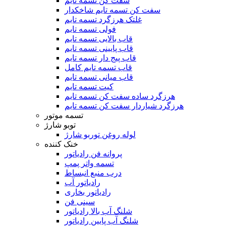
سفت کن تسمه تایم
سفت کن تسمه تایم شاخکدار
غلتک هرزگرد تسمه تایم
فولی تسمه تایم
قاب بالایی تسمه تایم
قاب پایینی تسمه تایم
قاب پیج دار تسمه تایم
قاب تسمه تایم کامل
قاب میانی تسمه تایم
کیت تسمه تایم
هرزگرد ساده سفت کن تسمه تایم
هرزگرد شیاردار سفت کن تسمه تایم
تسمه موتور
توبو شارژ
لوله روغن توربو شارژ
خنک کننده
پروانه فن رادیاتور
تسمه واتر پمپ
درب منبع انبساط
رادیاتور آب
رادیاتور بخاری
سینی فن
شلنگ آب بالا رادیاتور
شلنگ آب پایین رادیاتور