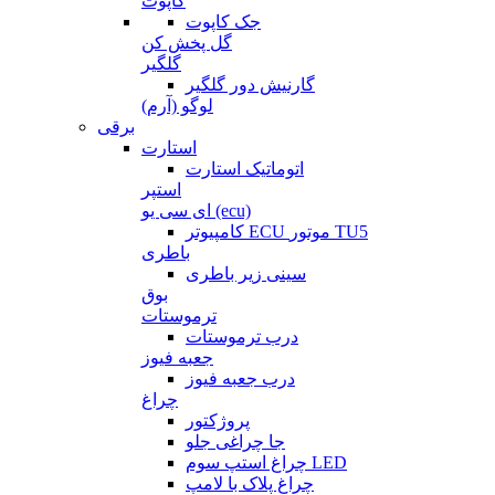
کاپوت
جک کاپوت
گل پخش کن
گلگیر
گارنیش دور گلگیر
لوگو (آرم)
برقی
استارت
اتوماتیک استارت
استپر
ای سی یو (ecu)
کامپیوتر ECU موتور TU5
باطری
سینی زیر باطری
بوق
ترموستات
درب ترموستات
جعبه فیوز
درب جعبه فیوز
چراغ
پروژکتور
جا چراغی جلو
چراغ استپ سوم LED
چراغ پلاک با لامپ