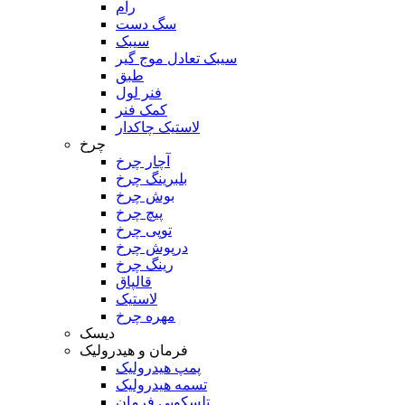
رام
سگ دست
سیبک
سیبک تعادل موج گیر
طبق
فنر لول
کمک فنر
لاستیک چاکدار
چرخ
آچار چرخ
بلبرینگ چرخ
بوش چرخ
پیچ چرخ
توپی چرخ
درپوش چرخ
رینگ چرخ
قالپاق
لاستیک
مهره چرخ
دیسک
فرمان و هیدرولیک
پمپ هیدرولیک
تسمه هیدرولیک
تلسکوپی فرمان