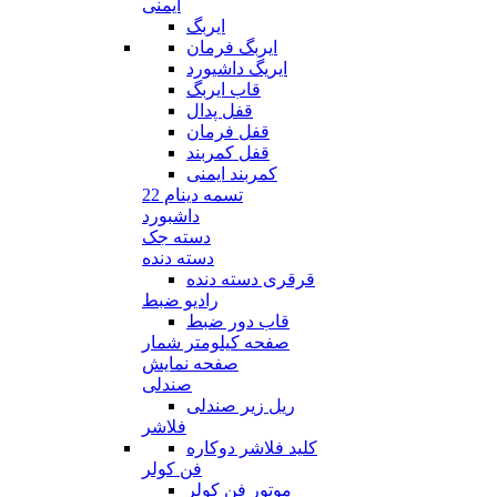
ایمنی
ایربگ
ایربگ فرمان
ایریگ داشیورد
قاب ایربگ
قفل پدال
قفل فرمان
قفل کمربند
کمربند ایمنی
تسمه دینام 22
داشبورد
دسته جک
دسته دنده
قرقری دسته دنده
رادیو ضبط
قاب دور ضبط
صفحه کیلومتر شمار
صفحه نمایش
صندلی
ریل زیر صندلی
فلاشر
کلید فلاشر دوکاره
فن کولر
موتور فن کولر