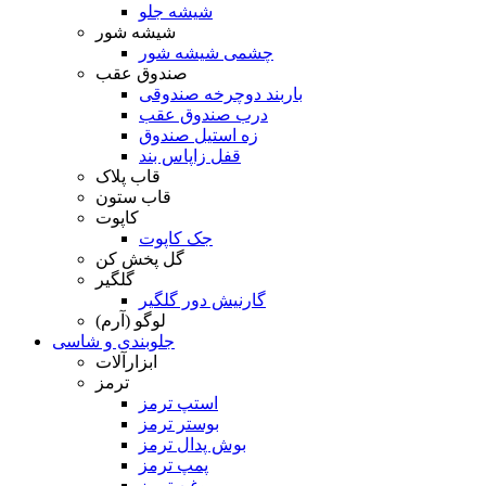
شیشه جلو
شیشه شور
چشمی شیشه شور
صندوق عقب
باربند دوچرخه صندوقی
درب صندوق عقب
زه استیل صندوق
قفل زاپاس بند
قاب پلاک
قاب ستون
کاپوت
جک کاپوت
گل پخش کن
گلگیر
گارنیش دور گلگیر
لوگو (آرم)
جلوبندی و شاسی
ابزارآلات
ترمز
استپ ترمز
بوستر ترمز
بوش پدال ترمز
پمپ ترمز
روغن ترمز