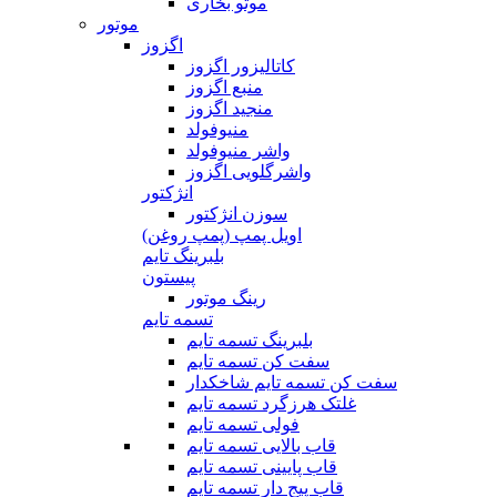
موتو بخاری
موتور
اگزوز
کاتالیزور اگزوز
منبع اگزوز
منجید اگزوز
منیوفولد
واشر منیوفولد
واشرگلویی اگزوز
انژکتور
سوزن انژکتور
اویل پمپ (پمپ روغن)
بلبرینگ تایم
پیستون
رینگ موتور
تسمه تایم
بلبرینگ تسمه تایم
سفت کن تسمه تایم
سفت کن تسمه تایم شاخکدار
غلتک هرزگرد تسمه تایم
فولی تسمه تایم
قاب بالایی تسمه تایم
قاب پایینی تسمه تایم
قاب پیج دار تسمه تایم