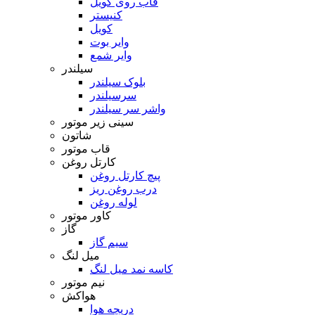
قاب روی کویل
کنیستر
کویل
وایر بوت
وایر شمع
سیلندر
بلوک سیلندر
سرسیلندر
واشر سر سیلندر
سینی زیر موتور
شاتون
قاب موتور
کارتل روغن
پیچ کارتل روغن
درب روغن ریز
لوله روغن
کاور موتور
گاز
سیم گاز
میل لنگ
کاسه نمد میل لنگ
نیم موتور
هواکش
دریچه هوا