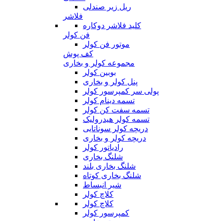
ریل زیر صندلی
فلاشر
کلید فلاشر دوکاره
فن کولر
موتور فن کولر
کف پوش
مجموعه کولر و بخاری
بوبین کولر
پنل کولر و بخاری
پولی سر کمپرسور کولر
تسمه دینام کولر
تسمه سفت کن کولر
تسمه کولر هیدرولیک
دریچه کولر سوناتایی
دریچه کولر و بخاری
رادیاتور کولر
شلنگ بخاری
شلنگ بخاری بلند
شلنگ بخاری کوتاه
شیر انبساط
کلاچ کولر
کلاچ کولر
کمپرسور کولر