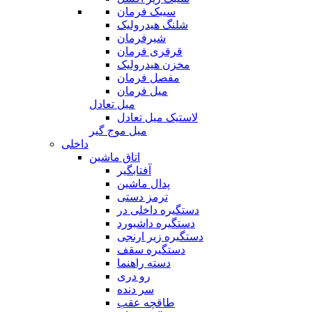
سیبک فرمان
شلنگ هیدرولیک
شیرفرمان
قرقری فرمان
مخزن هیدرولیک
مفصل فرمان
میل فرمان
میل تعادل
لاستیک میل تعادل
میل موج گیر
داخلی
اتاق ماشین
آفتابگیر
پدال ماشین
ترمز دستی
دستگیره داخلی در
دستگیره داشبورد
دستگیره زیر ارنجی
دستگیره سقف
دسته راهنما
رو دری
سر دنده
طاقچه عقب