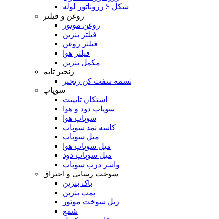
رزوناتور لوله S شکل
روغن و فیلتر
روغن موتور
فیلتر بنزین
فیلتر روغن
فیلتر هوا
مکمل بنزین
زنجیر تایم
تسمه سفت کن زنجیر
سوپاپ
استکان تایپیت
سوپاپ دود و هوا
سوپاپ هوا
کاسه نمد سوپاپ
میل سوپاپ
میل سوپاپ هوا
میل سوپاپ دود
واشر درب سوپاپ
سوخت رسانی و احتراق
باک بنزین
پمپ بنزین
ریل سوخت موتور
شمع