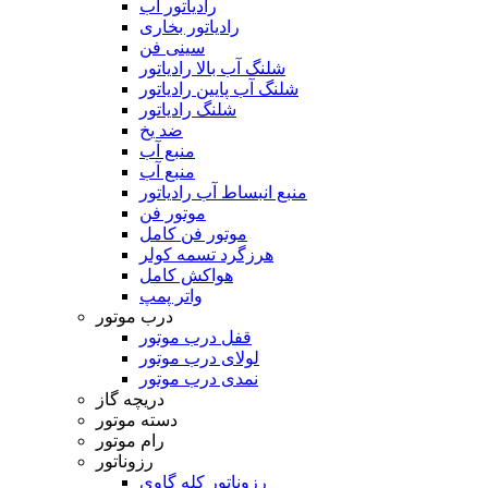
رادیاتور آب
رادیاتور بخاری
سینی فن
شلنگ آب بالا رادیاتور
شلنگ آب پایین رادیاتور
شلنگ رادیاتور
ضد یخ
منبع آب
منبع آب
منبع انبساط آب رادیاتور
موتور فن
موتور فن کامل
هرزگرد تسمه کولر
هواکش کامل
واتر پمپ
درب موتور
قفل درب موتور
لولای درب موتور
نمدی درب موتور
دریچه گاز
دسته موتور
رام موتور
رزوناتور
رزوناتور کله گاوی