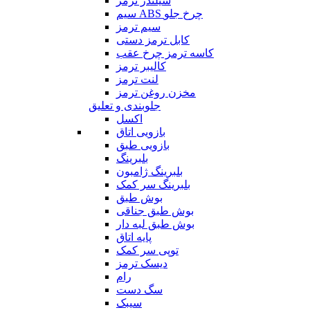
سیلندر ترمز
سیم ABS چرخ جلو
سیم ترمز
کابل ترمز دستی
کاسه ترمز چرخ عقب
کالیبر ترمز
لنت ترمز
مخزن روغن ترمز
جلوبندی و تعلیق
اکسل
بازویی اتاق
بازویی طبق
بلبرینگ
بلبرینگ ژامبون
بلبرینگ سر کمک
بوش طبق
بوش طبق جناقی
بوش طبق لبه دار
پایه اتاق
توپی سر کمک
دیسک ترمز
رام
سگ دست
سیبک