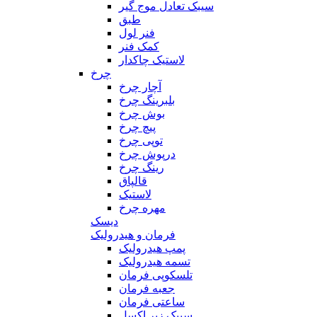
سیبک تعادل موج گیر
طبق
فنر لول
کمک فنر
لاستیک چاکدار
چرخ
آچار چرخ
بلبرینگ چرخ
بوش چرخ
پیچ چرخ
توپی چرخ
درپوش چرخ
رینگ چرخ
قالپاق
لاستیک
مهره چرخ
دیسک
فرمان و هیدرولیک
پمپ هیدرولیک
تسمه هیدرولیک
تلسکوپی فرمان
جعبه فرمان
ساعتی فرمان
سیبک زیر اکسل