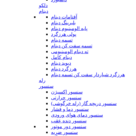
دلکو
دینام
آفتامات دینام
بلبرینگ دینام
پایه الومینیوم دینام
پولی هرزگرد
تسمه دینام
تسمه سفت کن دینام
ته دینام الومینیومی
دینام کامل
دیوید دینام
هرزگرد دینام
هرزگرد شیاردار سفت کن تسمه دینام
رله
سنسور
سنسور اکسیژن
سنسور حرارتی
سنسور دریچه گاز (رله خرگوشی)
سنسور دما و فشار
سنسور دمای هوای ورودی
سنسور دنده عقب
سنسور دور موتور
سنسور ضربه