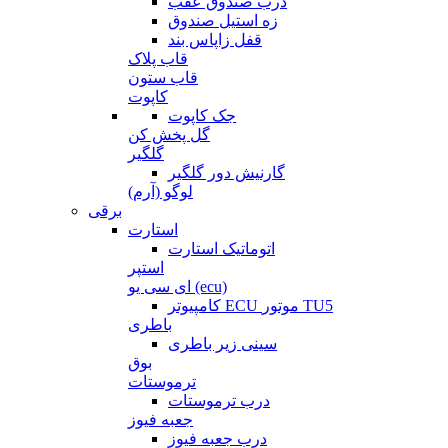
درب صندوق عقب
زه استیل صندوق
قفل زاپاس بند
قاب پلاک
قاب ستون
کاپوت
جک کاپوت
گل پخش کن
گلگیر
گارنیش دور گلگیر
لوگو (آرم)
برقی
استارت
اتوماتیک استارت
استپر
ای سی یو (ecu)
کامپیوتر ECU موتور TU5
باطری
سینی زیر باطری
بوق
ترموستات
درب ترموستات
جعبه فیوز
درب جعبه فیوز