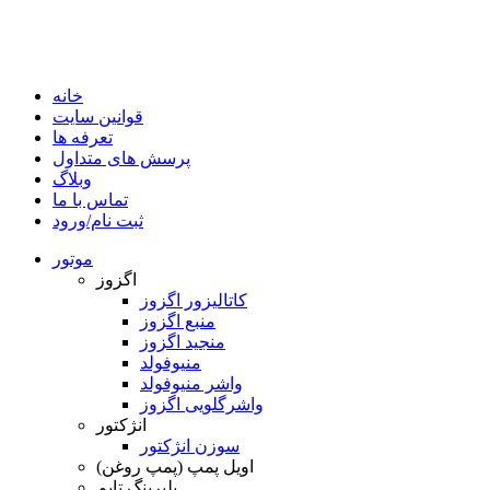
خانه
قوانین سایت
تعرفه ها
پرسش های متداول
وبلاگ
تماس با ما
ثبت نام/ورود
موتور
اگزوز
کاتالیزور اگزوز
منبع اگزوز
منجید اگزوز
منیوفولد
واشر منیوفولد
واشرگلویی اگزوز
انژکتور
سوزن انژکتور
اویل پمپ (پمپ روغن)
بلبرینگ تایم