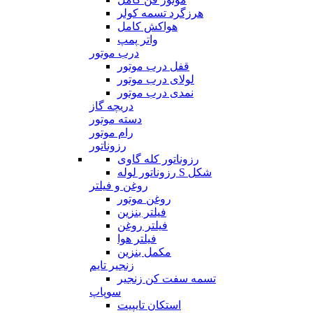
هرزگرد تسمه کولر
هواکش کامل
واتر پمپ
درب موتور
قفل درب موتور
لولای درب موتور
نمدی درب موتور
دریچه گاز
دسته موتور
رام موتور
رزوناتور
رزوناتور کله گاوی
رزوناتور لوله S شکل
روغن و فیلتر
روغن موتور
فیلتر بنزین
فیلتر روغن
فیلتر هوا
مکمل بنزین
زنجیر تایم
تسمه سفت کن زنجیر
سوپاپ
استکان تایپیت