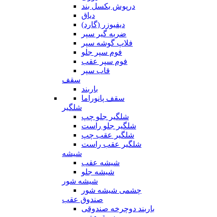
درپوش بکسل بند
دیاق
دیفیوزر (گارد)
ضربه گیر سپر
فلاپ گوشه سپر
فوم سپر جلو
فوم سپر عقب
قاب سپر
سقف
باربند
سقف پانوراما
شلگیر
شلگیر جلو چپ
شلگیر جلو راست
شلگیر عقب چپ
شلگیر عقب راست
شیشه
شیشه عقب
شیشه جلو
شیشه شور
چشمی شیشه شور
صندوق عقب
باربند دوچرخه صندوقی