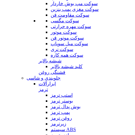
سوکت مپ بوش خاردار
سوکت مغزی پمپ بنزین
سوکت مقاومت فن
سوکت مگسی
سوکت مهره حرارتی
سوکت موتور
سوکت موتور فن
سوکت میل سوپاپ
سوکت نری
سوکت همه کاره
شیشه بالابر
کلید شیشه بالابر
فشنگی روغن
جلوبندی و شاسی
ابزارآلات
ترمز
استپ ترمز
بوستر ترمز
بوش پدال ترمز
پمپ ترمز
روغن ترمز
زیرترمز
سیستم ABS