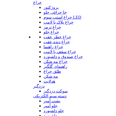
چراغ
پروژکتور
جا چراغی جلو
چراغ استپ سوم LED
چراغ پلاک با لامپ
چراغ ترمز
چراغ جلو
چراغ خطر عقب
چراغ دنده عقب
چراغ راهنما
چراغ سقف با لامپ
چراغ صندوق و داشبورد
چراغ مه شکن
راهنمای گلگیر
طلق چراغ
مه شکن
هدلایت
دزدگیر
سوکت دزدگیر
دسته سیم الکتریکی
پشت آمپر
جلو آمپر
جلو داشبورد
داشبورد