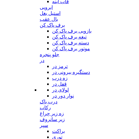
قاب آینه
ابرویی
استیل بغل
بال عقب
برف پاک کن
بازویی برف پاک کن
تیغه برف پاک کن
دسته برف پاک کن
موتور برف پاک کن
جلو پنجره
در
ترمز در
دستگیره بیرونی در
زه درب
قفل در
لولای در
نوار دور در
درب باک
رکاب
زه زیر چراغ
زیر سانروف
سپر
براکت
توری