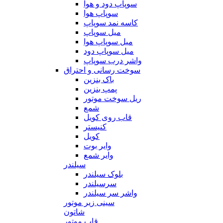
سوپاپ دود و هوا
سوپاپ هوا
کاسه نمد سوپاپ
میل سوپاپ
میل سوپاپ هوا
میل سوپاپ دود
واشر درب سوپاپ
سوخت رسانی و احتراق
باک بنزین
پمپ بنزین
ریل سوخت موتور
شمع
قاب روی کویل
کنیستر
کویل
وایر بوت
وایر شمع
سیلندر
بلوک سیلندر
سرسیلندر
واشر سر سیلندر
سینی زیر موتور
شاتون
قاب موتور