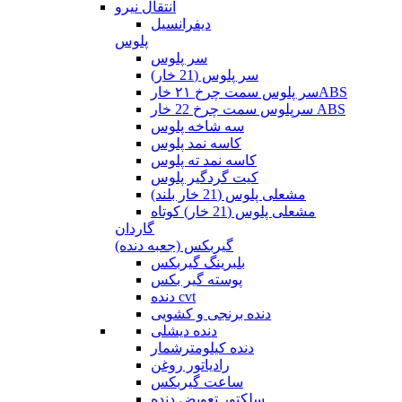
انتقال نیرو
دیفرانسیل
پلوس
سر پلوس
سر پلوس (21 خار)
سر پلوس سمت چرخ ۲۱ خارABS
سرپلوس سمت چرخ 22 خار ABS
سه شاخه پلوس
کاسه نمد پلوس
کاسه نمد ته پلوس
کیت گردگیر پلوس
مشعلی پلوس (21 خار بلند)
مشعلی پلوس (21 خار) کوتاه
گاردان
گیربکس (جعبه دنده)
بلبرینگ گیربکس
پوسته گیر بکس
دنده cvt
دنده برنجی و کشویی
دنده دیشلی
دنده کیلومترشمار
رادیاتور روغن
ساعت گیربکس
سلکتور تعویض دنده