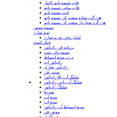
قاب تسمه تایم کامل
قاب میانی تسمه تایم
کیت تسمه تایم
هرزگرد ساده سفت کن تسمه تایم
هرزگرد شیاردار سفت کن تسمه تایم
تسمه موتور
توبو شارژ
لوله روغن توربو شارژ
خنک کننده
پروانه فن رادیاتور
تسمه واتر پمپ
درب منبع انبساط
رادیاتور آب
رادیاتور بخاری
سینی فن
شلنگ آب بالا رادیاتور
شلنگ آب پایین رادیاتور
شلنگ رادیاتور
ضد یخ
منبع آب
منبع آب
منبع انبساط آب رادیاتور
موتور فن
موتور فن کامل