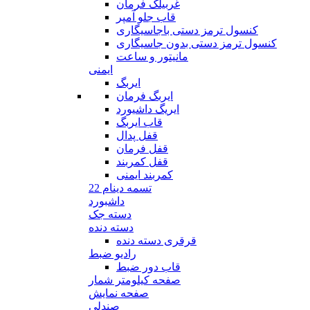
غربیلک فرمان
قاب جلو آمپر
کنسول ترمز دستی باجاسیگاری
کنسول ترمز دستی بدون جاسیگاری
مانیتور و ساعت
ایمنی
ایربگ
ایربگ فرمان
ایریگ داشیورد
قاب ایربگ
قفل پدال
قفل فرمان
قفل کمربند
کمربند ایمنی
تسمه دینام 22
داشبورد
دسته جک
دسته دنده
قرقری دسته دنده
رادیو ضبط
قاب دور ضبط
صفحه کیلومتر شمار
صفحه نمایش
صندلی