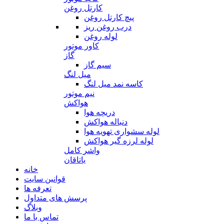
کارتل روغن
پیچ کارتل روغن
درب روغن ریز
لوله روغن
کاور موتور
گاز
سیم گاز
میل لنگ
کاسه نمد میل لنگ
نیم موتور
هواکش
دریچه هوا
دنباله هواکش
لوله سشواری تهویه هوا
لوله لرزه گیر هواکش
واشر کامل
یاتاقان
خانه
قوانین سایت
تعرفه ها
پرسش های متداول
وبلاگ
تماس با ما