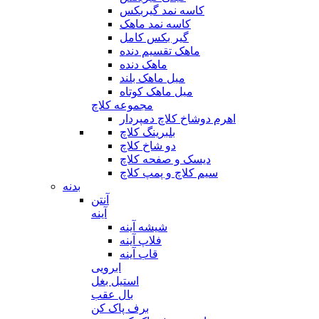
کاسه نمد گیربکس
کاسه نمد ماهک
گیر بکس کامل
ماهک تقسیم دنده
ماهک دنده
میل ماهک بلند
میل ماهک کوتاه
مجموعه کلاچ
اهرم دوشاخ کلاچ دمپردار
بلبرینگ کلاچ
دو شاخ کلاچ
دیسک و صفحه کلاچ
سیم کلاچ و پمپ کلاچ
بدنه
آنتن
آینه
شیشه آینه
فلاپ آینه
قاب آینه
ابرویی
استیل بغل
بال عقب
برف پاک کن