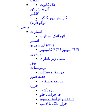
کاپوت
جک کاپوت
گل پخش کن
گلگیر
گارنیش دور گلگیر
لوگو (آرم)
برقی
استارت
اتوماتیک استارت
استپر
ای سی یو (ecu)
کامپیوتر ECU موتور TU5
باطری
سینی زیر باطری
بوق
ترموستات
درب ترموستات
جعبه فیوز
درب جعبه فیوز
چراغ
پروژکتور
جا چراغی جلو
چراغ استپ سوم LED
چراغ پلاک با لامپ