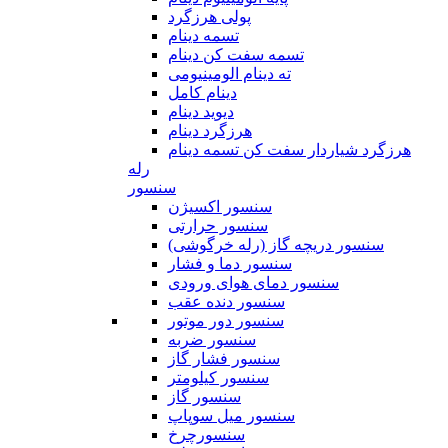
پولی هرزگرد
تسمه دینام
تسمه سفت کن دینام
ته دینام الومینیومی
دینام کامل
دیوید دینام
هرزگرد دینام
هرزگرد شیاردار سفت کن تسمه دینام
رله
سنسور
سنسور اکسیژن
سنسور حرارتی
سنسور دریچه گاز (رله خرگوشی)
سنسور دما و فشار
سنسور دمای هوای ورودی
سنسور دنده عقب
سنسور دور موتور
سنسور ضربه
سنسور فشار گاز
سنسور کیلومتر
سنسور گاز
سنسور میل سوپاپ
سنسورچرخ