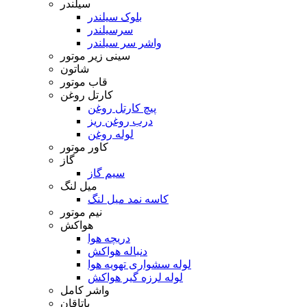
سیلندر
بلوک سیلندر
سرسیلندر
واشر سر سیلندر
سینی زیر موتور
شاتون
قاب موتور
کارتل روغن
پیچ کارتل روغن
درب روغن ریز
لوله روغن
کاور موتور
گاز
سیم گاز
میل لنگ
کاسه نمد میل لنگ
نیم موتور
هواکش
دریچه هوا
دنباله هواکش
لوله سشواری تهویه هوا
لوله لرزه گیر هواکش
واشر کامل
یاتاقان