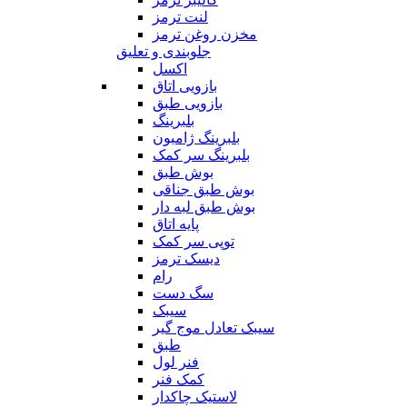
لنت ترمز
مخزن روغن ترمز
جلوبندی و تعلیق
اکسل
بازویی اتاق
بازویی طبق
بلبرینگ
بلبرینگ ژامبون
بلبرینگ سر کمک
بوش طبق
بوش طبق جناقی
بوش طبق لبه دار
پایه اتاق
توپی سر کمک
دیسک ترمز
رام
سگ دست
سیبک
سیبک تعادل موج گیر
طبق
فنر لول
کمک فنر
لاستیک چاکدار