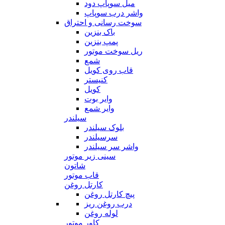
میل سوپاپ دود
واشر درب سوپاپ
سوخت رسانی و احتراق
باک بنزین
پمپ بنزین
ریل سوخت موتور
شمع
قاب روی کویل
کنیستر
کویل
وایر بوت
وایر شمع
سیلندر
بلوک سیلندر
سرسیلندر
واشر سر سیلندر
سینی زیر موتور
شاتون
قاب موتور
کارتل روغن
پیچ کارتل روغن
درب روغن ریز
لوله روغن
کاور موتور