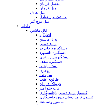
مفصل فرمان
میل فرمان
میل تعادل
لاستیک میل تعادل
میل موج گیر
داخلی
اتاق ماشین
آفتابگیر
پدال ماشین
ترمز دستی
دستگیره داخلی در
دستگیره داشبورد
دستگیره زیر ارنجی
دستگیره سقف
دسته راهنما
رو دری
سر دنده
طاقچه عقب
غربیلک فرمان
قاب جلو آمپر
کنسول ترمز دستی باجاسیگاری
کنسول ترمز دستی بدون جاسیگاری
مانیتور و ساعت