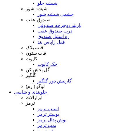
شیشه جلو
شیشه شور
چشمی شیشه شور
صندوق عقب
باربند دوچرخه صندوقی
درب صندوق عقب
زه استیل صندوق
قفل زاپاس بند
قاب پلاک
قاب ستون
کاپوت
جک کاپوت
گل پخش کن
گلگیر
گارنیش دور گلگیر
لوگو (آرم)
جلوبندی و شاسی
ابزارآلات
ترمز
استپ ترمز
بوستر ترمز
بوش پدال ترمز
پمپ ترمز
روغن ترمز