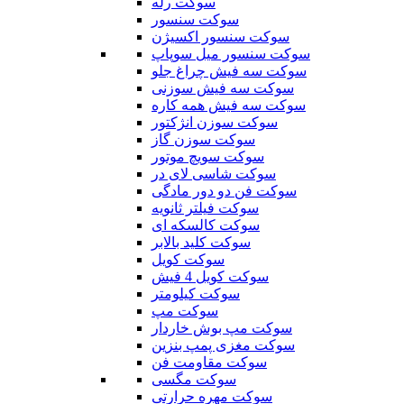
سوکت رله
سوکت سنسور
سوکت سنسور اکسیژن
سوکت سنسور میل سوپاپ
سوکت سه فیش چراغ جلو
سوکت سه فیش سوزنی
سوکت سه فیش همه کاره
سوکت سوزن انژکتور
سوکت سوزن گاز
سوکت سویچ موتور
سوکت شاسی لای در
سوکت فن دو دور مادگی
سوکت فیلتر ثانویه
سوکت کالسکه ای
سوکت کلید بالابر
سوکت کویل
سوکت کویل 4 فیش
سوکت کیلومتر
سوکت مپ
سوکت مپ بوش خاردار
سوکت مغزی پمپ بنزین
سوکت مقاومت فن
سوکت مگسی
سوکت مهره حرارتی