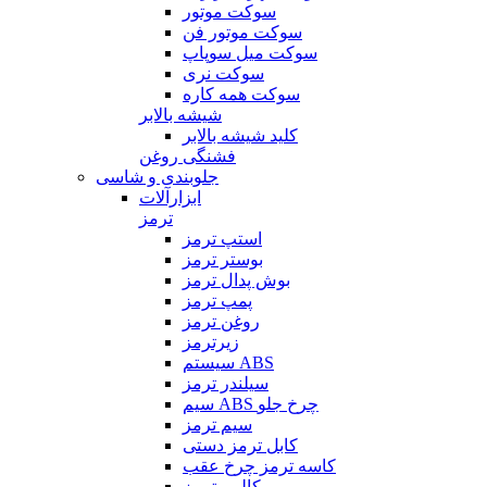
سوکت موتور
سوکت موتور فن
سوکت میل سوپاپ
سوکت نری
سوکت همه کاره
شیشه بالابر
کلید شیشه بالابر
فشنگی روغن
جلوبندی و شاسی
ابزارآلات
ترمز
استپ ترمز
بوستر ترمز
بوش پدال ترمز
پمپ ترمز
روغن ترمز
زیرترمز
سیستم ABS
سیلندر ترمز
سیم ABS چرخ جلو
سیم ترمز
کابل ترمز دستی
کاسه ترمز چرخ عقب
کالیبر ترمز