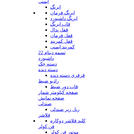
ایمنی
ایربگ
ایربگ فرمان
ایریگ داشیورد
قاب ایربگ
قفل پدال
قفل فرمان
قفل کمربند
کمربند ایمنی
تسمه دینام 22
داشبورد
دسته جک
دسته دنده
قرقری دسته دنده
رادیو ضبط
قاب دور ضبط
صفحه کیلومتر شمار
صفحه نمایش
صندلی
ریل زیر صندلی
فلاشر
کلید فلاشر دوکاره
فن کولر
موتور فن کولر