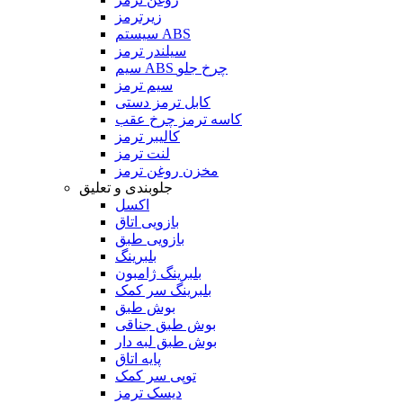
زیرترمز
سیستم ABS
سیلندر ترمز
سیم ABS چرخ جلو
سیم ترمز
کابل ترمز دستی
کاسه ترمز چرخ عقب
کالیبر ترمز
لنت ترمز
مخزن روغن ترمز
جلوبندی و تعلیق
اکسل
بازویی اتاق
بازویی طبق
بلبرینگ
بلبرینگ ژامبون
بلبرینگ سر کمک
بوش طبق
بوش طبق جناقی
بوش طبق لبه دار
پایه اتاق
توپی سر کمک
دیسک ترمز