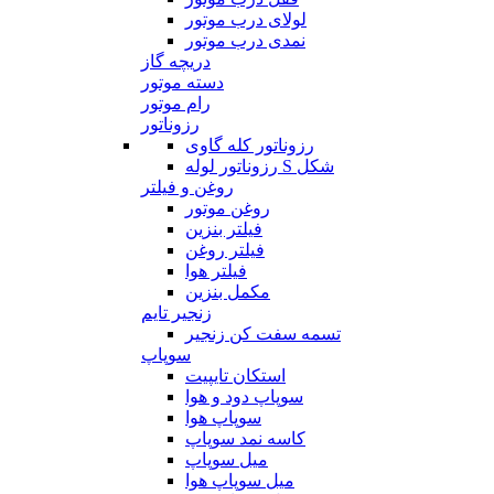
لولای درب موتور
نمدی درب موتور
دریچه گاز
دسته موتور
رام موتور
رزوناتور
رزوناتور کله گاوی
رزوناتور لوله S شکل
روغن و فیلتر
روغن موتور
فیلتر بنزین
فیلتر روغن
فیلتر هوا
مکمل بنزین
زنجیر تایم
تسمه سفت کن زنجیر
سوپاپ
استکان تایپیت
سوپاپ دود و هوا
سوپاپ هوا
کاسه نمد سوپاپ
میل سوپاپ
میل سوپاپ هوا