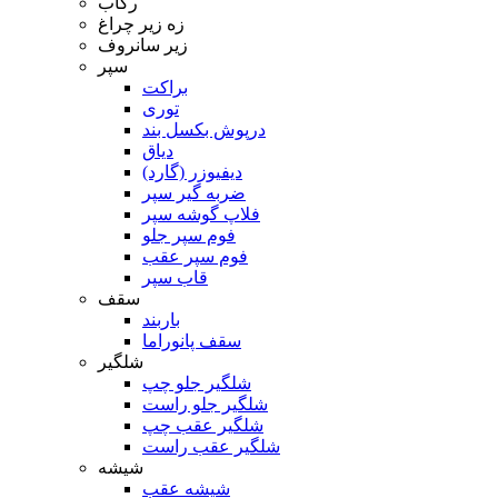
رکاب
زه زیر چراغ
زیر سانروف
سپر
براکت
توری
درپوش بکسل بند
دیاق
دیفیوزر (گارد)
ضربه گیر سپر
فلاپ گوشه سپر
فوم سپر جلو
فوم سپر عقب
قاب سپر
سقف
باربند
سقف پانوراما
شلگیر
شلگیر جلو چپ
شلگیر جلو راست
شلگیر عقب چپ
شلگیر عقب راست
شیشه
شیشه عقب