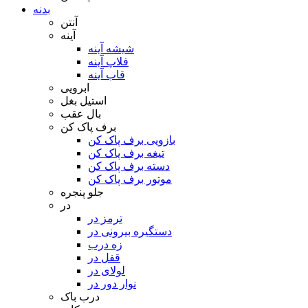
بدنه
آنتن
آینه
شیشه آینه
فلاپ آینه
قاب آینه
ابرویی
استیل بغل
بال عقب
برف پاک کن
بازویی برف پاک کن
تیغه برف پاک کن
دسته برف پاک کن
موتور برف پاک کن
جلو پنجره
در
ترمز در
دستگیره بیرونی در
زه درب
قفل در
لولای در
نوار دور در
درب باک