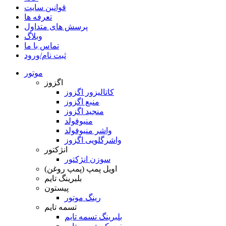
قوانین سایت
تعرفه ها
پرسش های متداول
وبلاگ
تماس با ما
ثبت نام/ورود
موتور
اگزوز
کاتالیزور اگزوز
منبع اگزوز
منجید اگزوز
منیوفولد
واشر منیوفولد
واشرگلویی اگزوز
انژکتور
سوزن انژکتور
اویل پمپ (پمپ روغن)
بلبرینگ تایم
پیستون
رینگ موتور
تسمه تایم
بلبرینگ تسمه تایم