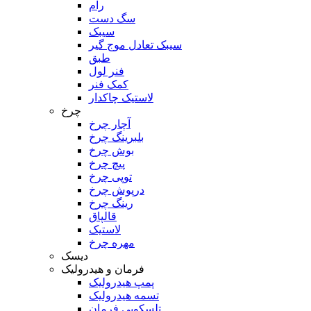
رام
سگ دست
سیبک
سیبک تعادل موج گیر
طبق
فنر لول
کمک فنر
لاستیک چاکدار
چرخ
آچار چرخ
بلبرینگ چرخ
بوش چرخ
پیچ چرخ
توپی چرخ
درپوش چرخ
رینگ چرخ
قالپاق
لاستیک
مهره چرخ
دیسک
فرمان و هیدرولیک
پمپ هیدرولیک
تسمه هیدرولیک
تلسکوپی فرمان