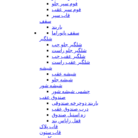
فوم سپر جلو
فوم سپر عقب
قاب سپر
سقف
باربند
سقف پانوراما
شلگیر
شلگیر جلو چپ
شلگیر جلو راست
شلگیر عقب چپ
شلگیر عقب راست
شیشه
شیشه عقب
شیشه جلو
شیشه شور
چشمی شیشه شور
صندوق عقب
باربند دوچرخه صندوقی
درب صندوق عقب
زه استیل صندوق
قفل زاپاس بند
قاب پلاک
قاب ستون