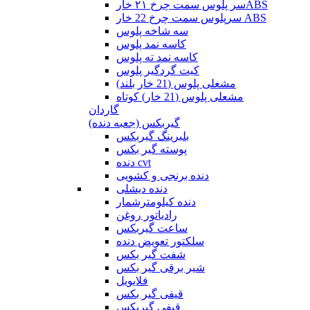
سر پلوس سمت چرخ ۲۱ خارABS
سرپلوس سمت چرخ 22 خار ABS
سه شاخه پلوس
کاسه نمد پلوس
کاسه نمد ته پلوس
کیت گردگیر پلوس
مشعلی پلوس (21 خار بلند)
مشعلی پلوس (21 خار) کوتاه
گاردان
گیربکس (جعبه دنده)
بلبرینگ گیربکس
پوسته گیر بکس
دنده cvt
دنده برنجی و کشویی
دنده دیشلی
دنده کیلومترشمار
رادیاتور روغن
ساعت گیربکس
سلکتور تعویض دنده
شفت گیر بکس
شیر برقی گیر بکس
فلایویل
قیفی گیر بکس
قیفی گیربکس