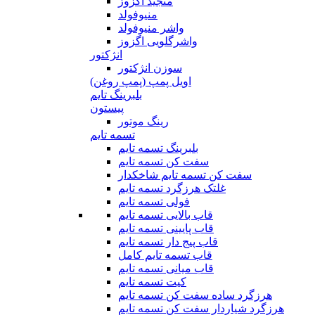
منجید اگزوز
منیوفولد
واشر منیوفولد
واشرگلویی اگزوز
انژکتور
سوزن انژکتور
اویل پمپ (پمپ روغن)
بلبرینگ تایم
پیستون
رینگ موتور
تسمه تایم
بلبرینگ تسمه تایم
سفت کن تسمه تایم
سفت کن تسمه تایم شاخکدار
غلتک هرزگرد تسمه تایم
فولی تسمه تایم
قاب بالایی تسمه تایم
قاب پایینی تسمه تایم
قاب پیج دار تسمه تایم
قاب تسمه تایم کامل
قاب میانی تسمه تایم
کیت تسمه تایم
هرزگرد ساده سفت کن تسمه تایم
هرزگرد شیاردار سفت کن تسمه تایم