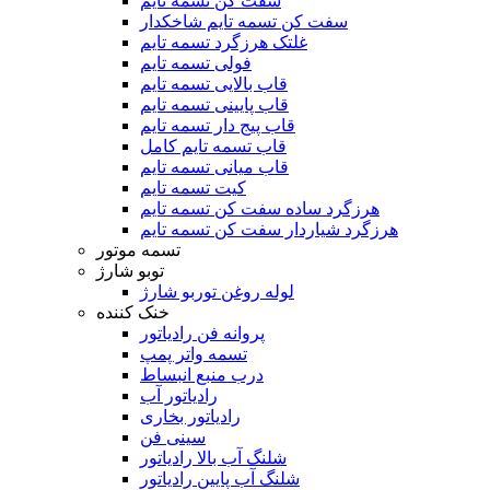
سفت کن تسمه تایم
سفت کن تسمه تایم شاخکدار
غلتک هرزگرد تسمه تایم
فولی تسمه تایم
قاب بالایی تسمه تایم
قاب پایینی تسمه تایم
قاب پیج دار تسمه تایم
قاب تسمه تایم کامل
قاب میانی تسمه تایم
کیت تسمه تایم
هرزگرد ساده سفت کن تسمه تایم
هرزگرد شیاردار سفت کن تسمه تایم
تسمه موتور
توبو شارژ
لوله روغن توربو شارژ
خنک کننده
پروانه فن رادیاتور
تسمه واتر پمپ
درب منبع انبساط
رادیاتور آب
رادیاتور بخاری
سینی فن
شلنگ آب بالا رادیاتور
شلنگ آب پایین رادیاتور