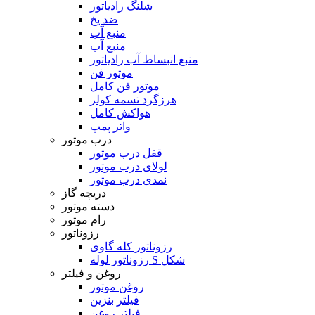
شلنگ رادیاتور
ضد یخ
منبع آب
منبع آب
منبع انبساط آب رادیاتور
موتور فن
موتور فن کامل
هرزگرد تسمه کولر
هواکش کامل
واتر پمپ
درب موتور
قفل درب موتور
لولای درب موتور
نمدی درب موتور
دریچه گاز
دسته موتور
رام موتور
رزوناتور
رزوناتور کله گاوی
رزوناتور لوله S شکل
روغن و فیلتر
روغن موتور
فیلتر بنزین
فیلتر روغن