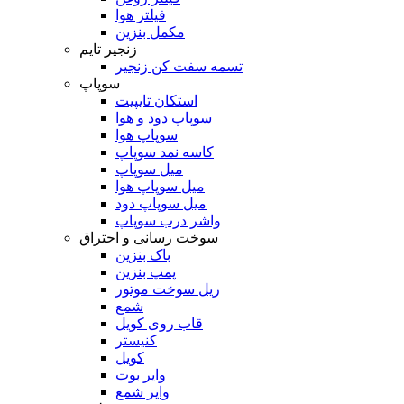
فیلتر هوا
مکمل بنزین
زنجیر تایم
تسمه سفت کن زنجیر
سوپاپ
استکان تایپیت
سوپاپ دود و هوا
سوپاپ هوا
کاسه نمد سوپاپ
میل سوپاپ
میل سوپاپ هوا
میل سوپاپ دود
واشر درب سوپاپ
سوخت رسانی و احتراق
باک بنزین
پمپ بنزین
ریل سوخت موتور
شمع
قاب روی کویل
کنیستر
کویل
وایر بوت
وایر شمع