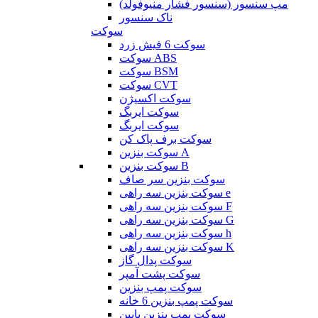
مپ سنسور (سنسور فشار منیوفولد)
ناک سنسور
سوکت
سوکت 6 فیش زرد
سوکت ABS
سوکت BSM
سوکت CVT
سوکت اکسیژن
سوکت ایربگ
سوکت ایربگ
سوکت برف پاک کن
سوکت بنزین A
سوکت بنزین B
سوکت بنزین سر صاف
سوکت بنزین سه راهی e
سوکت بنزین سه راهی F
سوکت بنزین سه راهی G
سوکت بنزین سه راهی h
سوکت بنزین سه راهی K
سوکت پدال گاز
سوکت پشت آمپر
سوکت پمپ بنزین
سوکت پمپ بنزین 6 خانه
سوکت پمپ بنزین پایین