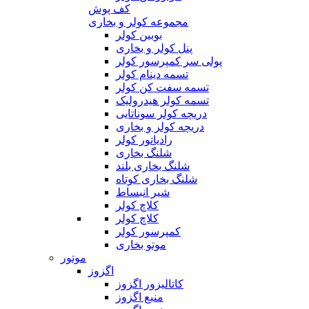
کف پوش
مجموعه کولر و بخاری
بوبین کولر
پنل کولر و بخاری
پولی سر کمپرسور کولر
تسمه دینام کولر
تسمه سفت کن کولر
تسمه کولر هیدرولیک
دریچه کولر سوناتایی
دریچه کولر و بخاری
رادیاتور کولر
شلنگ بخاری
شلنگ بخاری بلند
شلنگ بخاری کوتاه
شیر انبساط
کلاچ کولر
کلاچ کولر
کمپرسور کولر
موتو بخاری
موتور
اگزوز
کاتالیزور اگزوز
منبع اگزوز