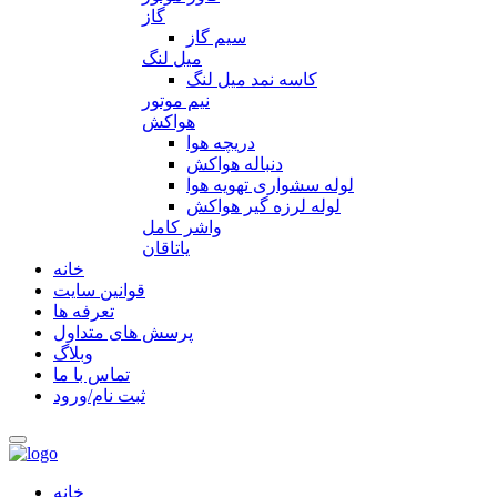
گاز
سیم گاز
میل لنگ
کاسه نمد میل لنگ
نیم موتور
هواکش
دریچه هوا
دنباله هواکش
لوله سشواری تهویه هوا
لوله لرزه گیر هواکش
واشر کامل
یاتاقان
خانه
قوانین سایت
تعرفه ها
پرسش های متداول
وبلاگ
تماس با ما
ثبت نام/ورود
خانه