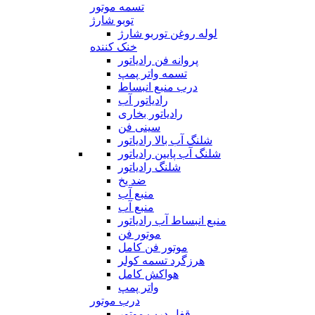
تسمه موتور
توبو شارژ
لوله روغن توربو شارژ
خنک کننده
پروانه فن رادیاتور
تسمه واتر پمپ
درب منبع انبساط
رادیاتور آب
رادیاتور بخاری
سینی فن
شلنگ آب بالا رادیاتور
شلنگ آب پایین رادیاتور
شلنگ رادیاتور
ضد یخ
منبع آب
منبع آب
منبع انبساط آب رادیاتور
موتور فن
موتور فن کامل
هرزگرد تسمه کولر
هواکش کامل
واتر پمپ
درب موتور
قفل درب موتور