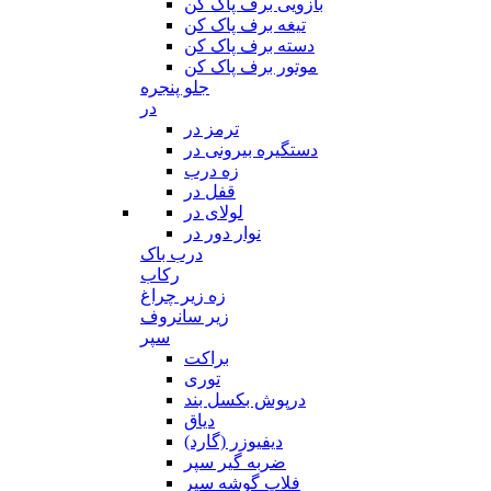
بازویی برف پاک کن
تیغه برف پاک کن
دسته برف پاک کن
موتور برف پاک کن
جلو پنجره
در
ترمز در
دستگیره بیرونی در
زه درب
قفل در
لولای در
نوار دور در
درب باک
رکاب
زه زیر چراغ
زیر سانروف
سپر
براکت
توری
درپوش بکسل بند
دیاق
دیفیوزر (گارد)
ضربه گیر سپر
فلاپ گوشه سپر