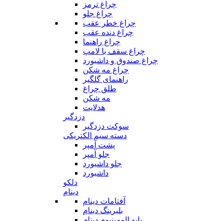
چراغ ترمز
چراغ جلو
چراغ خطر عقب
چراغ دنده عقب
چراغ راهنما
چراغ سقف با لامپ
چراغ صندوق و داشبورد
چراغ مه شکن
راهنمای گلگیر
طلق چراغ
مه شکن
هدلایت
دزدگیر
سوکت دزدگیر
دسته سیم الکتریکی
پشت آمپر
جلو آمپر
جلو داشبورد
داشبورد
دلکو
دینام
آفتامات دینام
بلبرینگ دینام
پایه الومینیوم دینام