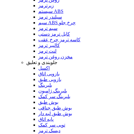
زیرترمز
سیستم ABS
سیلندر ترمز
سیم ABS چرخ جلو
سیم ترمز
کابل ترمز دستی
کاسه ترمز چرخ عقب
کالیبر ترمز
لنت ترمز
مخزن روغن ترمز
جلوبندی و تعلیق
اکسل
بازویی اتاق
بازویی طبق
بلبرینگ
بلبرینگ ژامبون
بلبرینگ سر کمک
بوش طبق
بوش طبق جناقی
بوش طبق لبه دار
پایه اتاق
توپی سر کمک
دیسک ترمز