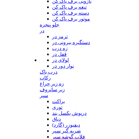
بازویی برف پاک کن
تیغه برف پاک کن
دسته برف پاک کن
موتور برف پاک کن
جلو پنجره
در
ترمز در
دستگیره بیرونی در
زه درب
قفل در
لولای در
نوار دور در
درب باک
رکاب
زه زیر چراغ
زیر سانروف
سپر
براکت
توری
درپوش بکسل بند
دیاق
دیفیوزر (گارد)
ضربه گیر سپر
فلاپ گوشه سپر