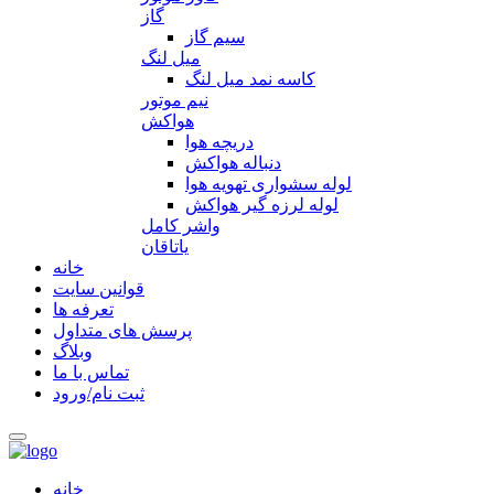
گاز
سیم گاز
میل لنگ
کاسه نمد میل لنگ
نیم موتور
هواکش
دریچه هوا
دنباله هواکش
لوله سشواری تهویه هوا
لوله لرزه گیر هواکش
واشر کامل
یاتاقان
خانه
قوانین سایت
تعرفه ها
پرسش های متداول
وبلاگ
تماس با ما
ثبت نام/ورود
خانه