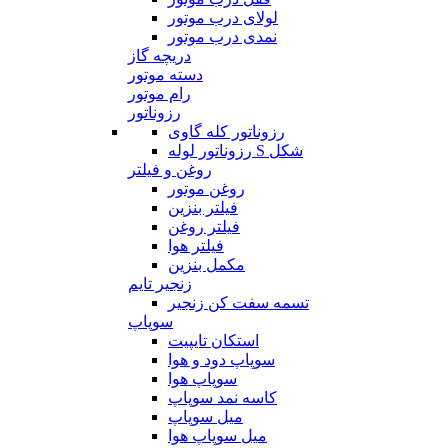
لولای درب موتور
نمدی درب موتور
دریچه گاز
دسته موتور
رام موتور
رزوناتور
رزوناتور کله گاوی
رزوناتور لوله S شکل
روغن و فیلتر
روغن موتور
فیلتر بنزین
فیلتر روغن
فیلتر هوا
مکمل بنزین
زنجیر تایم
تسمه سفت کن زنجیر
سوپاپ
استکان تایپیت
سوپاپ دود و هوا
سوپاپ هوا
کاسه نمد سوپاپ
میل سوپاپ
میل سوپاپ هوا