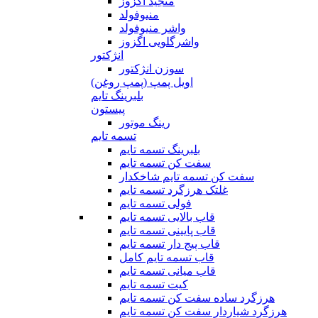
منجید اگزوز
منیوفولد
واشر منیوفولد
واشرگلویی اگزوز
انژکتور
سوزن انژکتور
اویل پمپ (پمپ روغن)
بلبرینگ تایم
پیستون
رینگ موتور
تسمه تایم
بلبرینگ تسمه تایم
سفت کن تسمه تایم
سفت کن تسمه تایم شاخکدار
غلتک هرزگرد تسمه تایم
فولی تسمه تایم
قاب بالایی تسمه تایم
قاب پایینی تسمه تایم
قاب پیج دار تسمه تایم
قاب تسمه تایم کامل
قاب میانی تسمه تایم
کیت تسمه تایم
هرزگرد ساده سفت کن تسمه تایم
هرزگرد شیاردار سفت کن تسمه تایم