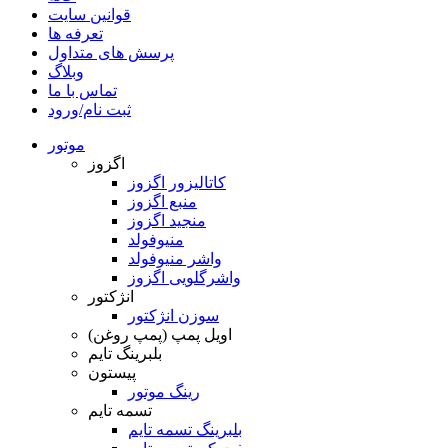
قوانین سایت
تعرفه ها
پرسش های متداول
وبلاگ
تماس با ما
ثبت نام/ورود
موتور
اگزوز
کاتالیزور اگزوز
منبع اگزوز
منجید اگزوز
منیوفولد
واشر منیوفولد
واشرگلویی اگزوز
انژکتور
سوزن انژکتور
اویل پمپ (پمپ روغن)
بلبرینگ تایم
پیستون
رینگ موتور
تسمه تایم
بلبرینگ تسمه تایم