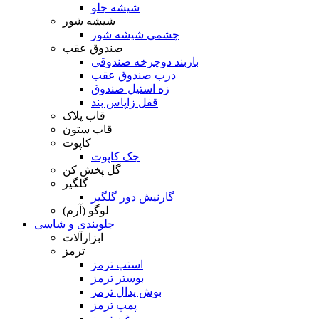
شیشه جلو
شیشه شور
چشمی شیشه شور
صندوق عقب
باربند دوچرخه صندوقی
درب صندوق عقب
زه استیل صندوق
قفل زاپاس بند
قاب پلاک
قاب ستون
کاپوت
جک کاپوت
گل پخش کن
گلگیر
گارنیش دور گلگیر
لوگو (آرم)
جلوبندی و شاسی
ابزارآلات
ترمز
استپ ترمز
بوستر ترمز
بوش پدال ترمز
پمپ ترمز
روغن ترمز