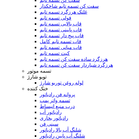
سفت کن تسمه تایم
سفت کن تسمه تایم شاخکدار
غلتک هرزگرد تسمه تایم
فولی تسمه تایم
قاب بالایی تسمه تایم
قاب پایینی تسمه تایم
قاب پیج دار تسمه تایم
قاب تسمه تایم کامل
قاب میانی تسمه تایم
کیت تسمه تایم
هرزگرد ساده سفت کن تسمه تایم
هرزگرد شیاردار سفت کن تسمه تایم
تسمه موتور
توبو شارژ
لوله روغن توربو شارژ
خنک کننده
پروانه فن رادیاتور
تسمه واتر پمپ
درب منبع انبساط
رادیاتور آب
رادیاتور بخاری
سینی فن
شلنگ آب بالا رادیاتور
شلنگ آب پایین رادیاتور