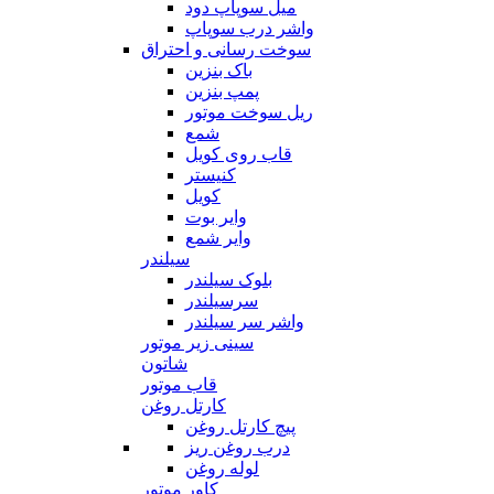
میل سوپاپ دود
واشر درب سوپاپ
سوخت رسانی و احتراق
باک بنزین
پمپ بنزین
ریل سوخت موتور
شمع
قاب روی کویل
کنیستر
کویل
وایر بوت
وایر شمع
سیلندر
بلوک سیلندر
سرسیلندر
واشر سر سیلندر
سینی زیر موتور
شاتون
قاب موتور
کارتل روغن
پیچ کارتل روغن
درب روغن ریز
لوله روغن
کاور موتور