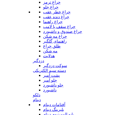
چراغ ترمز
چراغ جلو
چراغ خطر عقب
چراغ دنده عقب
چراغ راهنما
چراغ سقف با لامپ
چراغ صندوق و داشبورد
چراغ مه شکن
راهنمای گلگیر
طلق چراغ
مه شکن
هدلایت
دزدگیر
سوکت دزدگیر
دسته سیم الکتریکی
پشت آمپر
جلو آمپر
جلو داشبورد
داشبورد
دلکو
دینام
آفتامات دینام
بلبرینگ دینام
پایه الومینیوم دینام