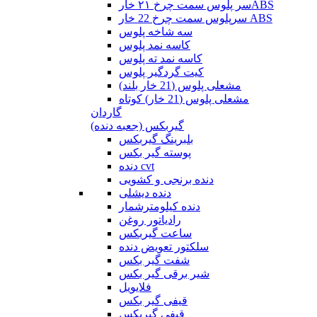
سر پلوس سمت چرخ ۲۱ خارABS
سرپلوس سمت چرخ 22 خار ABS
سه شاخه پلوس
کاسه نمد پلوس
کاسه نمد ته پلوس
کیت گردگیر پلوس
مشعلی پلوس (21 خار بلند)
مشعلی پلوس (21 خار) کوتاه
گاردان
گیربکس (جعبه دنده)
بلبرینگ گیربکس
پوسته گیر بکس
دنده cvt
دنده برنجی و کشویی
دنده دیشلی
دنده کیلومترشمار
رادیاتور روغن
ساعت گیربکس
سلکتور تعویض دنده
شفت گیر بکس
شیر برقی گیر بکس
فلایویل
قیفی گیر بکس
قیفی گیربکس