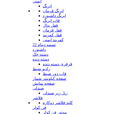
ایمنی
ایربگ
ایربگ فرمان
ایریگ داشیورد
قاب ایربگ
قفل پدال
قفل فرمان
قفل کمربند
کمربند ایمنی
تسمه دینام 22
داشبورد
دسته جک
دسته دنده
قرقری دسته دنده
رادیو ضبط
قاب دور ضبط
صفحه کیلومتر شمار
صفحه نمایش
صندلی
ریل زیر صندلی
فلاشر
کلید فلاشر دوکاره
فن کولر
موتور فن کولر