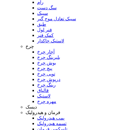
رام
سگ دست
سیبک
سیبک تعادل موج گیر
طبق
فنر لول
کمک فنر
لاستیک چاکدار
چرخ
آچار چرخ
بلبرینگ چرخ
بوش چرخ
پیچ چرخ
توپی چرخ
درپوش چرخ
رینگ چرخ
قالپاق
لاستیک
مهره چرخ
دیسک
فرمان و هیدرولیک
پمپ هیدرولیک
تسمه هیدرولیک
تلسکوپی فرمان