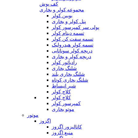
کف پوش
مجموعه کولر و بخاری
بوبین کولر
پنل کولر و بخاری
پولی سر کمپرسور کولر
تسمه دینام کولر
تسمه سفت کن کولر
تسمه کولر هیدرولیک
دریچه کولر سوناتایی
دریچه کولر و بخاری
رادیاتور کولر
شلنگ بخاری
شلنگ بخاری بلند
شلنگ بخاری کوتاه
شیر انبساط
کلاچ کولر
کلاچ کولر
کمپرسور کولر
موتو بخاری
موتور
اگزوز
کاتالیزور اگزوز
منبع اگزوز