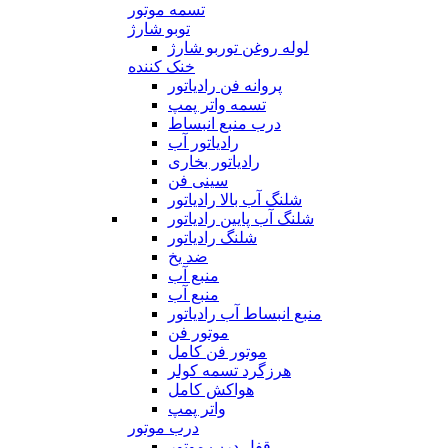
تسمه موتور
توبو شارژ
لوله روغن توربو شارژ
خنک کننده
پروانه فن رادیاتور
تسمه واتر پمپ
درب منبع انبساط
رادیاتور آب
رادیاتور بخاری
سینی فن
شلنگ آب بالا رادیاتور
شلنگ آب پایین رادیاتور
شلنگ رادیاتور
ضد یخ
منبع آب
منبع آب
منبع انبساط آب رادیاتور
موتور فن
موتور فن کامل
هرزگرد تسمه کولر
هواکش کامل
واتر پمپ
درب موتور
قفل درب موتور