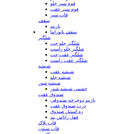
فوم سپر جلو
فوم سپر عقب
قاب سپر
سقف
باربند
سقف پانوراما
شلگیر
شلگیر جلو چپ
شلگیر جلو راست
شلگیر عقب چپ
شلگیر عقب راست
شیشه
شیشه عقب
شیشه جلو
شیشه شور
چشمی شیشه شور
صندوق عقب
باربند دوچرخه صندوقی
درب صندوق عقب
زه استیل صندوق
قفل زاپاس بند
قاب پلاک
قاب ستون