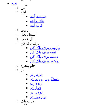
بدنه
آنتن
آینه
شیشه آینه
فلاپ آینه
قاب آینه
ابرویی
استیل بغل
بال عقب
برف پاک کن
بازویی برف پاک کن
تیغه برف پاک کن
دسته برف پاک کن
موتور برف پاک کن
جلو پنجره
در
ترمز در
دستگیره بیرونی در
زه درب
قفل در
لولای در
نوار دور در
درب باک