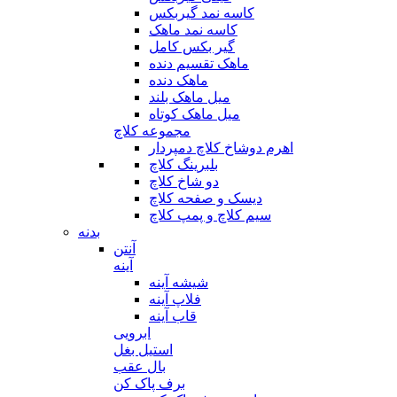
کاسه نمد گیربکس
کاسه نمد ماهک
گیر بکس کامل
ماهک تقسیم دنده
ماهک دنده
میل ماهک بلند
میل ماهک کوتاه
مجموعه کلاچ
اهرم دوشاخ کلاچ دمپردار
بلبرینگ کلاچ
دو شاخ کلاچ
دیسک و صفحه کلاچ
سیم کلاچ و پمپ کلاچ
بدنه
آنتن
آینه
شیشه آینه
فلاپ آینه
قاب آینه
ابرویی
استیل بغل
بال عقب
برف پاک کن