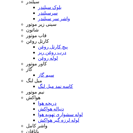
سیلندر
بلوک سیلندر
سرسیلندر
واشر سر سیلندر
سینی زیر موتور
شاتون
قاب موتور
کارتل روغن
پیچ کارتل روغن
درب روغن ریز
لوله روغن
کاور موتور
گاز
سیم گاز
میل لنگ
کاسه نمد میل لنگ
نیم موتور
هواکش
دریچه هوا
دنباله هواکش
لوله سشواری تهویه هوا
لوله لرزه گیر هواکش
واشر کامل
یاتاقان