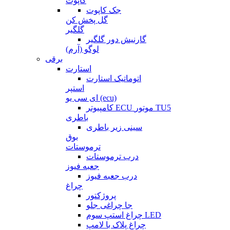
کاپوت
جک کاپوت
گل پخش کن
گلگیر
گارنیش دور گلگیر
لوگو (آرم)
برقی
استارت
اتوماتیک استارت
استپر
ای سی یو (ecu)
کامپیوتر ECU موتور TU5
باطری
سینی زیر باطری
بوق
ترموستات
درب ترموستات
جعبه فیوز
درب جعبه فیوز
چراغ
پروژکتور
جا چراغی جلو
چراغ استپ سوم LED
چراغ پلاک با لامپ