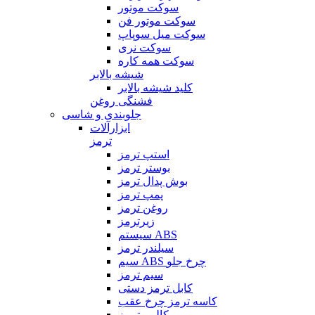
سوکت موتور
سوکت موتور فن
سوکت میل سوپاپ
سوکت نری
سوکت همه کاره
شیشه بالابر
کلید شیشه بالابر
فشنگی روغن
جلوبندی و شاسی
ابزارآلات
ترمز
استپ ترمز
بوستر ترمز
بوش پدال ترمز
پمپ ترمز
روغن ترمز
زیرترمز
سیستم ABS
سیلندر ترمز
سیم ABS چرخ جلو
سیم ترمز
کابل ترمز دستی
کاسه ترمز چرخ عقب
کالیبر ترمز