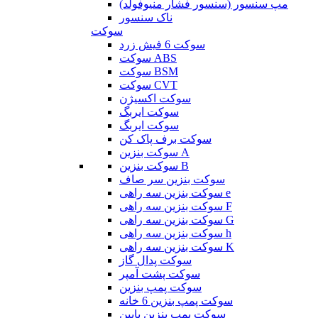
مپ سنسور (سنسور فشار منیوفولد)
ناک سنسور
سوکت
سوکت 6 فیش زرد
سوکت ABS
سوکت BSM
سوکت CVT
سوکت اکسیژن
سوکت ایربگ
سوکت ایربگ
سوکت برف پاک کن
سوکت بنزین A
سوکت بنزین B
سوکت بنزین سر صاف
سوکت بنزین سه راهی e
سوکت بنزین سه راهی F
سوکت بنزین سه راهی G
سوکت بنزین سه راهی h
سوکت بنزین سه راهی K
سوکت پدال گاز
سوکت پشت آمپر
سوکت پمپ بنزین
سوکت پمپ بنزین 6 خانه
سوکت پمپ بنزین پایین