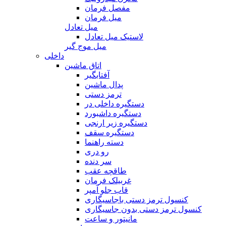
مفصل فرمان
میل فرمان
میل تعادل
لاستیک میل تعادل
میل موج گیر
داخلی
اتاق ماشین
آفتابگیر
پدال ماشین
ترمز دستی
دستگیره داخلی در
دستگیره داشبورد
دستگیره زیر ارنجی
دستگیره سقف
دسته راهنما
رو دری
سر دنده
طاقچه عقب
غربیلک فرمان
قاب جلو آمپر
کنسول ترمز دستی باجاسیگاری
کنسول ترمز دستی بدون جاسیگاری
مانیتور و ساعت