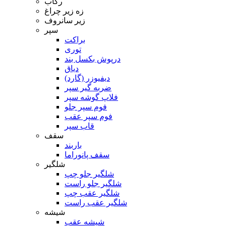
رکاب
زه زیر چراغ
زیر سانروف
سپر
براکت
توری
درپوش بکسل بند
دیاق
دیفیوزر (گارد)
ضربه گیر سپر
فلاپ گوشه سپر
فوم سپر جلو
فوم سپر عقب
قاب سپر
سقف
باربند
سقف پانوراما
شلگیر
شلگیر جلو چپ
شلگیر جلو راست
شلگیر عقب چپ
شلگیر عقب راست
شیشه
شیشه عقب