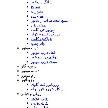
شلنگ رادیاتور
ضد یخ
منبع آب
منبع آب
منبع انبساط آب رادیاتور
موتور فن
موتور فن کامل
هرزگرد تسمه کولر
هواکش کامل
واتر پمپ
درب موتور
قفل درب موتور
لولای درب موتور
نمدی درب موتور
دریچه گاز
دسته موتور
رام موتور
رزوناتور
رزوناتور کله گاوی
رزوناتور لوله S شکل
روغن و فیلتر
روغن موتور
فیلتر بنزین
فیلتر روغن