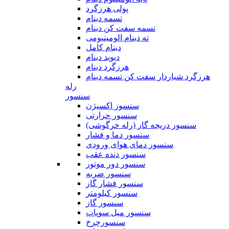
پولی هرزگرد
تسمه دینام
تسمه سفت کن دینام
ته دینام الومینیومی
دینام کامل
دیوید دینام
هرزگرد دینام
هرزگرد شیاردار سفت کن تسمه دینام
رله
سنسور
سنسور اکسیژن
سنسور حرارتی
سنسور دریچه گاز (رله خرگوشی)
سنسور دما و فشار
سنسور دمای هوای ورودی
سنسور دنده عقب
سنسور دور موتور
سنسور ضربه
سنسور فشار گاز
سنسور کیلومتر
سنسور گاز
سنسور میل سوپاپ
سنسورچرخ