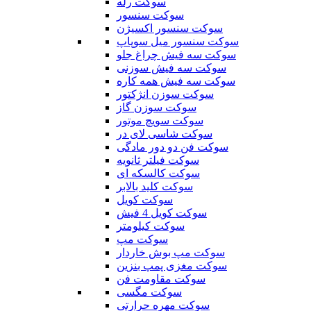
سوکت رله
سوکت سنسور
سوکت سنسور اکسیژن
سوکت سنسور میل سوپاپ
سوکت سه فیش چراغ جلو
سوکت سه فیش سوزنی
سوکت سه فیش همه کاره
سوکت سوزن انژکتور
سوکت سوزن گاز
سوکت سویچ موتور
سوکت شاسی لای در
سوکت فن دو دور مادگی
سوکت فیلتر ثانویه
سوکت کالسکه ای
سوکت کلید بالابر
سوکت کویل
سوکت کویل 4 فیش
سوکت کیلومتر
سوکت مپ
سوکت مپ بوش خاردار
سوکت مغزی پمپ بنزین
سوکت مقاومت فن
سوکت مگسی
سوکت مهره حرارتی