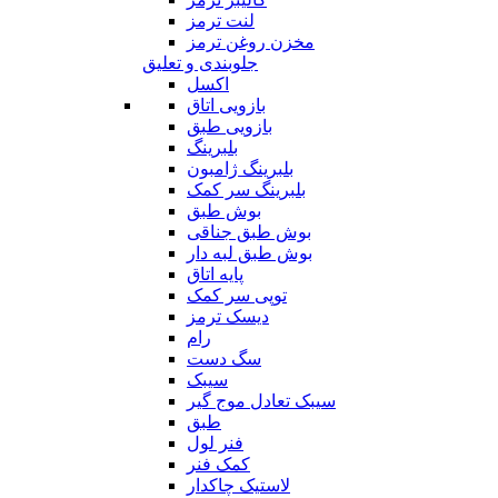
لنت ترمز
مخزن روغن ترمز
جلوبندی و تعلیق
اکسل
بازویی اتاق
بازویی طبق
بلبرینگ
بلبرینگ ژامبون
بلبرینگ سر کمک
بوش طبق
بوش طبق جناقی
بوش طبق لبه دار
پایه اتاق
توپی سر کمک
دیسک ترمز
رام
سگ دست
سیبک
سیبک تعادل موج گیر
طبق
فنر لول
کمک فنر
لاستیک چاکدار