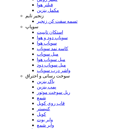
فیلتر هوا
مکمل بنزین
زنجیر تایم
تسمه سفت کن زنجیر
سوپاپ
استکان تایپیت
سوپاپ دود و هوا
سوپاپ هوا
کاسه نمد سوپاپ
میل سوپاپ
میل سوپاپ هوا
میل سوپاپ دود
واشر درب سوپاپ
سوخت رسانی و احتراق
باک بنزین
پمپ بنزین
ریل سوخت موتور
شمع
قاب روی کویل
کنیستر
کویل
وایر بوت
وایر شمع