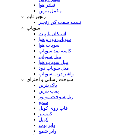
فیلتر هوا
مکمل بنزین
زنجیر تایم
تسمه سفت کن زنجیر
سوپاپ
استکان تایپیت
سوپاپ دود و هوا
سوپاپ هوا
کاسه نمد سوپاپ
میل سوپاپ
میل سوپاپ هوا
میل سوپاپ دود
واشر درب سوپاپ
سوخت رسانی و احتراق
باک بنزین
پمپ بنزین
ریل سوخت موتور
شمع
قاب روی کویل
کنیستر
کویل
وایر بوت
وایر شمع