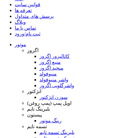
قوانین سایت
تعرفه ها
پرسش های متداول
وبلاگ
تماس با ما
ثبت نام/ورود
موتور
اگزوز
کاتالیزور اگزوز
منبع اگزوز
منجید اگزوز
منیوفولد
واشر منیوفولد
واشرگلویی اگزوز
انژکتور
سوزن انژکتور
اویل پمپ (پمپ روغن)
بلبرینگ تایم
پیستون
رینگ موتور
تسمه تایم
بلبرینگ تسمه تایم