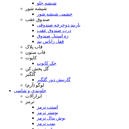
شیشه جلو
شیشه شور
چشمی شیشه شور
صندوق عقب
باربند دوچرخه صندوقی
درب صندوق عقب
زه استیل صندوق
قفل زاپاس بند
قاب پلاک
قاب ستون
کاپوت
جک کاپوت
گل پخش کن
گلگیر
گارنیش دور گلگیر
لوگو (آرم)
جلوبندی و شاسی
ابزارآلات
ترمز
استپ ترمز
بوستر ترمز
بوش پدال ترمز
پمپ ترمز
روغن ترمز