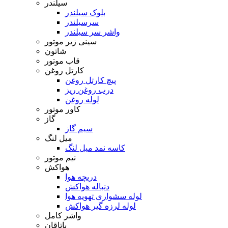
سیلندر
بلوک سیلندر
سرسیلندر
واشر سر سیلندر
سینی زیر موتور
شاتون
قاب موتور
کارتل روغن
پیچ کارتل روغن
درب روغن ریز
لوله روغن
کاور موتور
گاز
سیم گاز
میل لنگ
کاسه نمد میل لنگ
نیم موتور
هواکش
دریچه هوا
دنباله هواکش
لوله سشواری تهویه هوا
لوله لرزه گیر هواکش
واشر کامل
یاتاقان