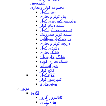
کف پوش
مجموعه کولر و بخاری
بوبین کولر
پنل کولر و بخاری
پولی سر کمپرسور کولر
تسمه دینام کولر
تسمه سفت کن کولر
تسمه کولر هیدرولیک
دریچه کولر سوناتایی
دریچه کولر و بخاری
رادیاتور کولر
شلنگ بخاری
شلنگ بخاری بلند
شلنگ بخاری کوتاه
شیر انبساط
کلاچ کولر
کلاچ کولر
کمپرسور کولر
موتو بخاری
موتور
اگزوز
کاتالیزور اگزوز
منبع اگزوز