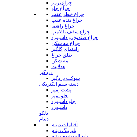
چراغ ترمز
چراغ جلو
چراغ خطر عقب
چراغ دنده عقب
چراغ راهنما
چراغ سقف با لامپ
چراغ صندوق و داشبورد
چراغ مه شکن
راهنمای گلگیر
طلق چراغ
مه شکن
هدلایت
دزدگیر
سوکت دزدگیر
دسته سیم الکتریکی
پشت آمپر
جلو آمپر
جلو داشبورد
داشبورد
دلکو
دینام
آفتامات دینام
بلبرینگ دینام
پایه الومینیوم دینام