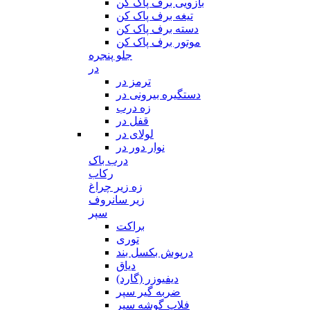
بازویی برف پاک کن
تیغه برف پاک کن
دسته برف پاک کن
موتور برف پاک کن
جلو پنجره
در
ترمز در
دستگیره بیرونی در
زه درب
قفل در
لولای در
نوار دور در
درب باک
رکاب
زه زیر چراغ
زیر سانروف
سپر
براکت
توری
درپوش بکسل بند
دیاق
دیفیوزر (گارد)
ضربه گیر سپر
فلاپ گوشه سپر