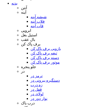
بدنه
آنتن
آینه
شیشه آینه
فلاپ آینه
قاب آینه
ابرویی
استیل بغل
بال عقب
برف پاک کن
بازویی برف پاک کن
تیغه برف پاک کن
دسته برف پاک کن
موتور برف پاک کن
جلو پنجره
در
ترمز در
دستگیره بیرونی در
زه درب
قفل در
لولای در
نوار دور در
درب باک