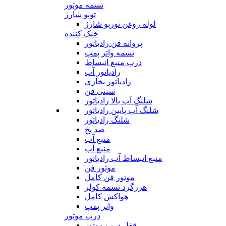
تسمه موتور
توبو شارژ
لوله روغن توربو شارژ
خنک کننده
پروانه فن رادیاتور
تسمه واتر پمپ
درب منبع انبساط
رادیاتور آب
رادیاتور بخاری
سینی فن
شلنگ آب بالا رادیاتور
شلنگ آب پایین رادیاتور
شلنگ رادیاتور
ضد یخ
منبع آب
منبع آب
منبع انبساط آب رادیاتور
موتور فن
موتور فن کامل
هرزگرد تسمه کولر
هواکش کامل
واتر پمپ
درب موتور
قفل درب موتور