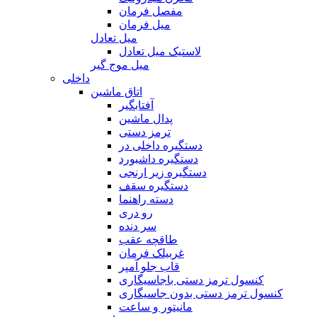
مفصل فرمان
میل فرمان
میل تعادل
لاستیک میل تعادل
میل موج گیر
داخلی
اتاق ماشین
آفتابگیر
پدال ماشین
ترمز دستی
دستگیره داخلی در
دستگیره داشبورد
دستگیره زیر ارنجی
دستگیره سقف
دسته راهنما
رو دری
سر دنده
طاقچه عقب
غربیلک فرمان
قاب جلو آمپر
کنسول ترمز دستی باجاسیگاری
کنسول ترمز دستی بدون جاسیگاری
مانیتور و ساعت