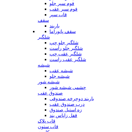
فوم سپر جلو
فوم سپر عقب
قاب سپر
سقف
باربند
سقف پانوراما
شلگیر
شلگیر جلو چپ
شلگیر جلو راست
شلگیر عقب چپ
شلگیر عقب راست
شیشه
شیشه عقب
شیشه جلو
شیشه شور
چشمی شیشه شور
صندوق عقب
باربند دوچرخه صندوقی
درب صندوق عقب
زه استیل صندوق
قفل زاپاس بند
قاب پلاک
قاب ستون