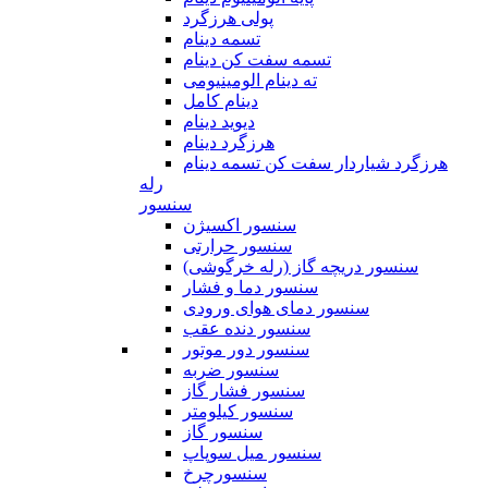
پولی هرزگرد
تسمه دینام
تسمه سفت کن دینام
ته دینام الومینیومی
دینام کامل
دیوید دینام
هرزگرد دینام
هرزگرد شیاردار سفت کن تسمه دینام
رله
سنسور
سنسور اکسیژن
سنسور حرارتی
سنسور دریچه گاز (رله خرگوشی)
سنسور دما و فشار
سنسور دمای هوای ورودی
سنسور دنده عقب
سنسور دور موتور
سنسور ضربه
سنسور فشار گاز
سنسور کیلومتر
سنسور گاز
سنسور میل سوپاپ
سنسورچرخ