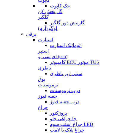
کاپوت
جک کاپوت
گل پخش کن
گلگیر
گارنیش دور گلگیر
لوگو (آرم)
برقی
استارت
اتوماتیک استارت
استپر
ای سی یو (ecu)
کامپیوتر ECU موتور TU5
باطری
سینی زیر باطری
بوق
ترموستات
درب ترموستات
جعبه فیوز
درب جعبه فیوز
چراغ
پروژکتور
جا چراغی جلو
چراغ استپ سوم LED
چراغ پلاک با لامپ