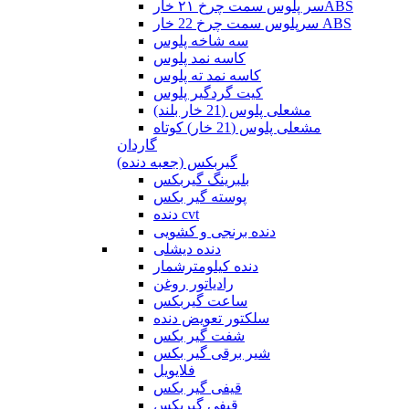
سر پلوس سمت چرخ ۲۱ خارABS
سرپلوس سمت چرخ 22 خار ABS
سه شاخه پلوس
کاسه نمد پلوس
کاسه نمد ته پلوس
کیت گردگیر پلوس
مشعلی پلوس (21 خار بلند)
مشعلی پلوس (21 خار) کوتاه
گاردان
گیربکس (جعبه دنده)
بلبرینگ گیربکس
پوسته گیر بکس
دنده cvt
دنده برنجی و کشویی
دنده دیشلی
دنده کیلومترشمار
رادیاتور روغن
ساعت گیربکس
سلکتور تعویض دنده
شفت گیر بکس
شیر برقی گیر بکس
فلایویل
قیفی گیر بکس
قیفی گیربکس