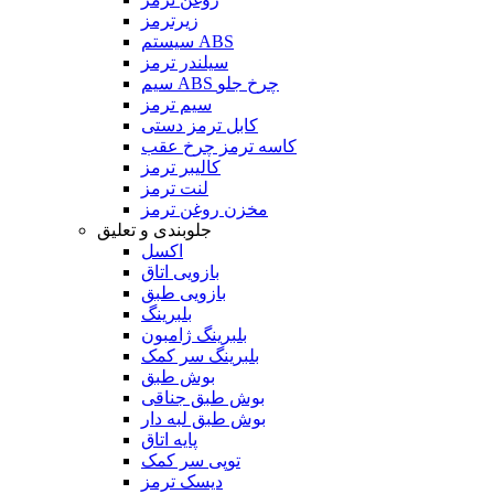
زیرترمز
سیستم ABS
سیلندر ترمز
سیم ABS چرخ جلو
سیم ترمز
کابل ترمز دستی
کاسه ترمز چرخ عقب
کالیبر ترمز
لنت ترمز
مخزن روغن ترمز
جلوبندی و تعلیق
اکسل
بازویی اتاق
بازویی طبق
بلبرینگ
بلبرینگ ژامبون
بلبرینگ سر کمک
بوش طبق
بوش طبق جناقی
بوش طبق لبه دار
پایه اتاق
توپی سر کمک
دیسک ترمز