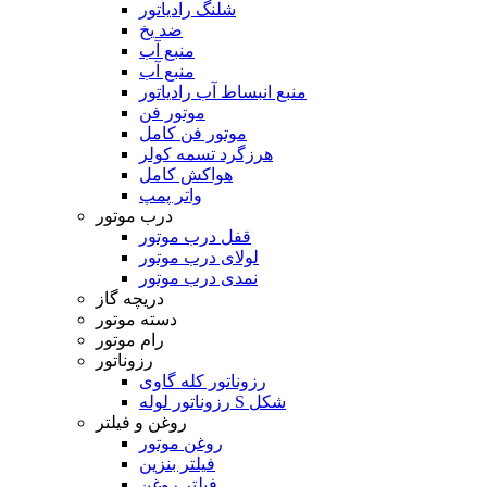
شلنگ رادیاتور
ضد یخ
منبع آب
منبع آب
منبع انبساط آب رادیاتور
موتور فن
موتور فن کامل
هرزگرد تسمه کولر
هواکش کامل
واتر پمپ
درب موتور
قفل درب موتور
لولای درب موتور
نمدی درب موتور
دریچه گاز
دسته موتور
رام موتور
رزوناتور
رزوناتور کله گاوی
رزوناتور لوله S شکل
روغن و فیلتر
روغن موتور
فیلتر بنزین
فیلتر روغن