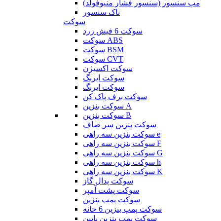
مپ سنسور (سنسور فشار منیوفولد)
ناک سنسور
سوکت
سوکت 6 فیش زرد
سوکت ABS
سوکت BSM
سوکت CVT
سوکت اکسیژن
سوکت ایربگ
سوکت ایربگ
سوکت برف پاک کن
سوکت بنزین A
سوکت بنزین B
سوکت بنزین سر صاف
سوکت بنزین سه راهی e
سوکت بنزین سه راهی F
سوکت بنزین سه راهی G
سوکت بنزین سه راهی h
سوکت بنزین سه راهی K
سوکت پدال گاز
سوکت پشت آمپر
سوکت پمپ بنزین
سوکت پمپ بنزین 6 خانه
سوکت پمپ بنزین پایین