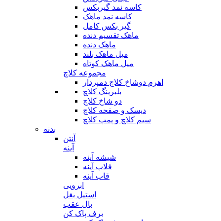
کاسه نمد گیربکس
کاسه نمد ماهک
گیر بکس کامل
ماهک تقسیم دنده
ماهک دنده
میل ماهک بلند
میل ماهک کوتاه
مجموعه کلاچ
اهرم دوشاخ کلاچ دمپردار
بلبرینگ کلاچ
دو شاخ کلاچ
دیسک و صفحه کلاچ
سیم کلاچ و پمپ کلاچ
بدنه
آنتن
آینه
شیشه آینه
فلاپ آینه
قاب آینه
ابرویی
استیل بغل
بال عقب
برف پاک کن