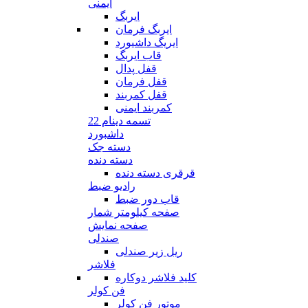
ایمنی
ایربگ
ایربگ فرمان
ایریگ داشیورد
قاب ایربگ
قفل پدال
قفل فرمان
قفل کمربند
کمربند ایمنی
تسمه دینام 22
داشبورد
دسته جک
دسته دنده
قرقری دسته دنده
رادیو ضبط
قاب دور ضبط
صفحه کیلومتر شمار
صفحه نمایش
صندلی
ریل زیر صندلی
فلاشر
کلید فلاشر دوکاره
فن کولر
موتور فن کولر