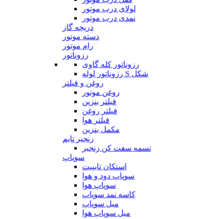
لولای درب موتور
نمدی درب موتور
دریچه گاز
دسته موتور
رام موتور
رزوناتور
رزوناتور کله گاوی
رزوناتور لوله S شکل
روغن و فیلتر
روغن موتور
فیلتر بنزین
فیلتر روغن
فیلتر هوا
مکمل بنزین
زنجیر تایم
تسمه سفت کن زنجیر
سوپاپ
استکان تایپیت
سوپاپ دود و هوا
سوپاپ هوا
کاسه نمد سوپاپ
میل سوپاپ
میل سوپاپ هوا