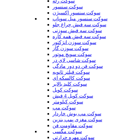
سوکت رله
سوکت سنسور
سوکت سنسور اکسیژن
سوکت سنسور میل سوپاپ
سوکت سه فیش چراغ جلو
سوکت سه فیش سوزنی
سوکت سه فیش همه کاره
سوکت سوزن انژکتور
سوکت سوزن گاز
سوکت سویچ موتور
سوکت شاسی لای در
سوکت فن دو دور مادگی
سوکت فیلتر ثانویه
سوکت کالسکه ای
سوکت کلید بالابر
سوکت کویل
سوکت کویل 4 فیش
سوکت کیلومتر
سوکت مپ
سوکت مپ بوش خاردار
سوکت مغزی پمپ بنزین
سوکت مقاومت فن
سوکت مگسی
سوکت مهره حرارتی