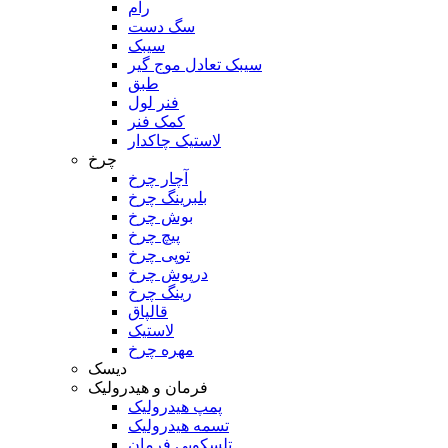
رام
سگ دست
سیبک
سیبک تعادل موج گیر
طبق
فنر لول
کمک فنر
لاستیک چاکدار
چرخ
آچار چرخ
بلبرینگ چرخ
بوش چرخ
پیچ چرخ
توپی چرخ
درپوش چرخ
رینگ چرخ
قالپاق
لاستیک
مهره چرخ
دیسک
فرمان و هیدرولیک
پمپ هیدرولیک
تسمه هیدرولیک
تلسکوپی فرمان