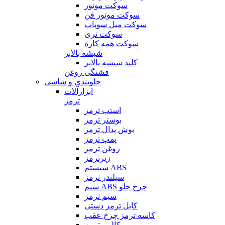
سوکت موتور
سوکت موتور فن
سوکت میل سوپاپ
سوکت نری
سوکت همه کاره
شیشه بالابر
کلید شیشه بالابر
فشنگی روغن
جلوبندی و شاسی
ابزارآلات
ترمز
استپ ترمز
بوستر ترمز
بوش پدال ترمز
پمپ ترمز
روغن ترمز
زیرترمز
سیستم ABS
سیلندر ترمز
سیم ABS چرخ جلو
سیم ترمز
کابل ترمز دستی
کاسه ترمز چرخ عقب
کالیبر ترمز