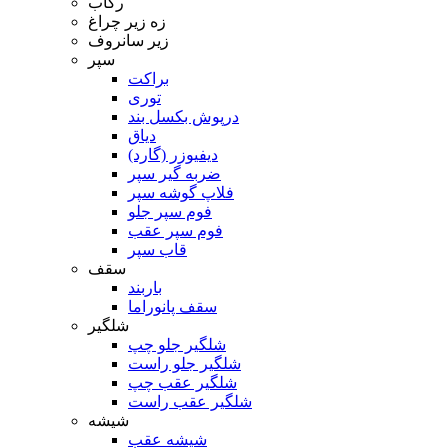
رکاب
زه زیر چراغ
زیر سانروف
سپر
براکت
توری
درپوش بکسل بند
دیاق
دیفیوزر (گارد)
ضربه گیر سپر
فلاپ گوشه سپر
فوم سپر جلو
فوم سپر عقب
قاب سپر
سقف
باربند
سقف پانوراما
شلگیر
شلگیر جلو چپ
شلگیر جلو راست
شلگیر عقب چپ
شلگیر عقب راست
شیشه
شیشه عقب