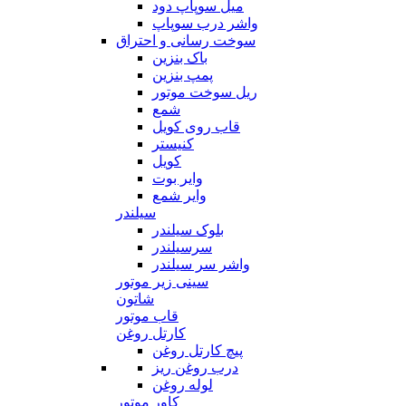
میل سوپاپ دود
واشر درب سوپاپ
سوخت رسانی و احتراق
باک بنزین
پمپ بنزین
ریل سوخت موتور
شمع
قاب روی کویل
کنیستر
کویل
وایر بوت
وایر شمع
سیلندر
بلوک سیلندر
سرسیلندر
واشر سر سیلندر
سینی زیر موتور
شاتون
قاب موتور
کارتل روغن
پیچ کارتل روغن
درب روغن ریز
لوله روغن
کاور موتور