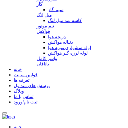
گاز
سیم گاز
میل لنگ
کاسه نمد میل لنگ
نیم موتور
هواکش
دریچه هوا
دنباله هواکش
لوله سشواری تهویه هوا
لوله لرزه گیر هواکش
واشر کامل
یاتاقان
خانه
قوانین سایت
تعرفه ها
پرسش های متداول
وبلاگ
تماس با ما
ثبت نام/ورود
خانه