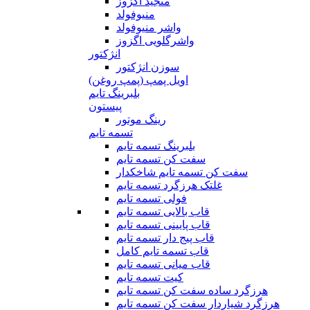
منجید اگزوز
منیوفولد
واشر منیوفولد
واشرگلویی اگزوز
انژکتور
سوزن انژکتور
اویل پمپ (پمپ روغن)
بلبرینگ تایم
پیستون
رینگ موتور
تسمه تایم
بلبرینگ تسمه تایم
سفت کن تسمه تایم
سفت کن تسمه تایم شاخکدار
غلتک هرزگرد تسمه تایم
فولی تسمه تایم
قاب بالایی تسمه تایم
قاب پایینی تسمه تایم
قاب پیج دار تسمه تایم
قاب تسمه تایم کامل
قاب میانی تسمه تایم
کیت تسمه تایم
هرزگرد ساده سفت کن تسمه تایم
هرزگرد شیاردار سفت کن تسمه تایم