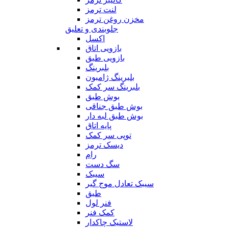
لنت ترمز
مخزن روغن ترمز
جلوبندی و تعلیق
اکسل
بازویی اتاق
بازویی طبق
بلبرینگ
بلبرینگ ژامبون
بلبرینگ سر کمک
بوش طبق
بوش طبق جناقی
بوش طبق لبه دار
پایه اتاق
توپی سر کمک
دیسک ترمز
رام
سگ دست
سیبک
سیبک تعادل موج گیر
طبق
فنر لول
کمک فنر
لاستیک چاکدار