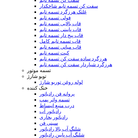
سفت کن تسمه تایم
سفت کن تسمه تایم شاخکدار
غلتک هرزگرد تسمه تایم
فولی تسمه تایم
قاب بالایی تسمه تایم
قاب پایینی تسمه تایم
قاب پیج دار تسمه تایم
قاب تسمه تایم کامل
قاب میانی تسمه تایم
کیت تسمه تایم
هرزگرد ساده سفت کن تسمه تایم
هرزگرد شیاردار سفت کن تسمه تایم
تسمه موتور
توبو شارژ
لوله روغن توربو شارژ
خنک کننده
پروانه فن رادیاتور
تسمه واتر پمپ
درب منبع انبساط
رادیاتور آب
رادیاتور بخاری
سینی فن
شلنگ آب بالا رادیاتور
شلنگ آب پایین رادیاتور