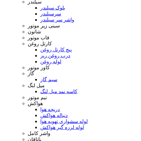
سیلندر
بلوک سیلندر
سرسیلندر
واشر سر سیلندر
سینی زیر موتور
شاتون
قاب موتور
کارتل روغن
پیچ کارتل روغن
درب روغن ریز
لوله روغن
کاور موتور
گاز
سیم گاز
میل لنگ
کاسه نمد میل لنگ
نیم موتور
هواکش
دریچه هوا
دنباله هواکش
لوله سشواری تهویه هوا
لوله لرزه گیر هواکش
واشر کامل
یاتاقان