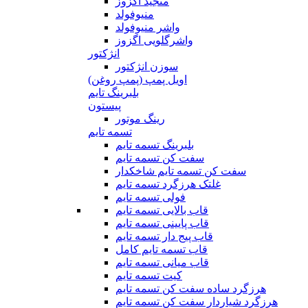
منجید اگزوز
منیوفولد
واشر منیوفولد
واشرگلویی اگزوز
انژکتور
سوزن انژکتور
اویل پمپ (پمپ روغن)
بلبرینگ تایم
پیستون
رینگ موتور
تسمه تایم
بلبرینگ تسمه تایم
سفت کن تسمه تایم
سفت کن تسمه تایم شاخکدار
غلتک هرزگرد تسمه تایم
فولی تسمه تایم
قاب بالایی تسمه تایم
قاب پایینی تسمه تایم
قاب پیج دار تسمه تایم
قاب تسمه تایم کامل
قاب میانی تسمه تایم
کیت تسمه تایم
هرزگرد ساده سفت کن تسمه تایم
هرزگرد شیاردار سفت کن تسمه تایم