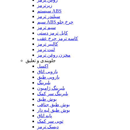
زیرترمز
سیستم ABS
سیلندر ترمز
سیم ABS چرخ جلو
سیم ترمز
کابل ترمز دستی
کاسه ترمز چرخ عقب
کالیبر ترمز
لنت ترمز
مخزن روغن ترمز
جلوبندی و تعلیق
اکسل
بازویی اتاق
بازویی طبق
بلبرینگ
بلبرینگ ژامبون
بلبرینگ سر کمک
بوش طبق
بوش طبق جناقی
بوش طبق لبه دار
پایه اتاق
توپی سر کمک
دیسک ترمز