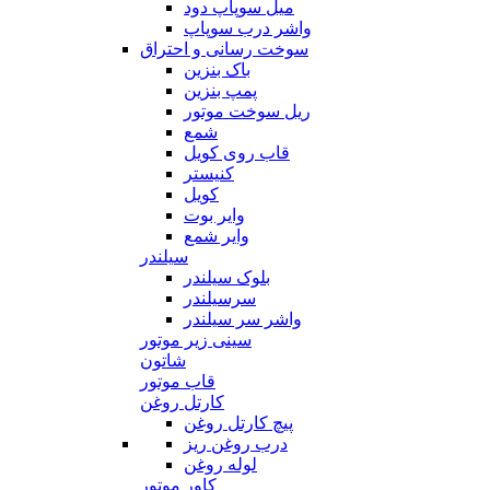
میل سوپاپ دود
واشر درب سوپاپ
سوخت رسانی و احتراق
باک بنزین
پمپ بنزین
ریل سوخت موتور
شمع
قاب روی کویل
کنیستر
کویل
وایر بوت
وایر شمع
سیلندر
بلوک سیلندر
سرسیلندر
واشر سر سیلندر
سینی زیر موتور
شاتون
قاب موتور
کارتل روغن
پیچ کارتل روغن
درب روغن ریز
لوله روغن
کاور موتور