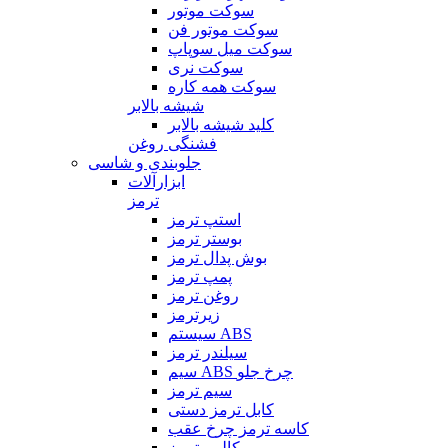
سوکت موتور
سوکت موتور فن
سوکت میل سوپاپ
سوکت نری
سوکت همه کاره
شیشه بالابر
کلید شیشه بالابر
فشنگی روغن
جلوبندی و شاسی
ابزارآلات
ترمز
استپ ترمز
بوستر ترمز
بوش پدال ترمز
پمپ ترمز
روغن ترمز
زیرترمز
سیستم ABS
سیلندر ترمز
سیم ABS چرخ جلو
سیم ترمز
کابل ترمز دستی
کاسه ترمز چرخ عقب
کالیبر ترمز