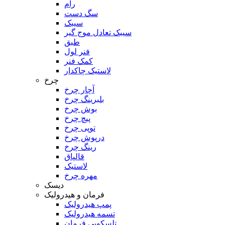
رام
سگ دست
سیبک
سیبک تعادل موج گیر
طبق
فنر لول
کمک فنر
لاستیک چاکدار
چرخ
آچار چرخ
بلبرینگ چرخ
بوش چرخ
پیچ چرخ
توپی چرخ
درپوش چرخ
رینگ چرخ
قالپاق
لاستیک
مهره چرخ
دیسک
فرمان و هیدرولیک
پمپ هیدرولیک
تسمه هیدرولیک
تلسکوپی فرمان