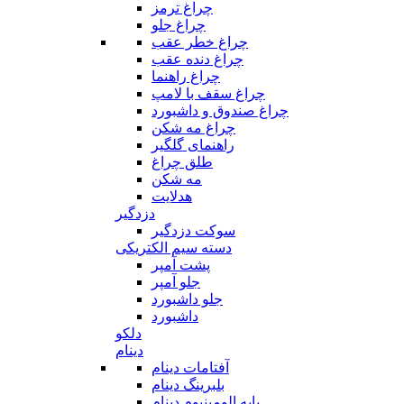
چراغ ترمز
چراغ جلو
چراغ خطر عقب
چراغ دنده عقب
چراغ راهنما
چراغ سقف با لامپ
چراغ صندوق و داشبورد
چراغ مه شکن
راهنمای گلگیر
طلق چراغ
مه شکن
هدلایت
دزدگیر
سوکت دزدگیر
دسته سیم الکتریکی
پشت آمپر
جلو آمپر
جلو داشبورد
داشبورد
دلکو
دینام
آفتامات دینام
بلبرینگ دینام
پایه الومینیوم دینام