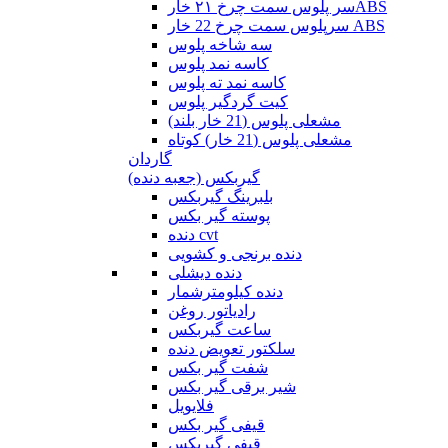
سر پلوس سمت چرخ ۲۱ خارABS
سرپلوس سمت چرخ 22 خار ABS
سه شاخه پلوس
کاسه نمد پلوس
کاسه نمد ته پلوس
کیت گردگیر پلوس
مشعلی پلوس (21 خار بلند)
مشعلی پلوس (21 خار) کوتاه
گاردان
گیربکس (جعبه دنده)
بلبرینگ گیربکس
پوسته گیر بکس
دنده cvt
دنده برنجی و کشویی
دنده دیشلی
دنده کیلومترشمار
رادیاتور روغن
ساعت گیربکس
سلکتور تعویض دنده
شفت گیر بکس
شیر برقی گیر بکس
فلایویل
قیفی گیر بکس
قیفی گیربکس