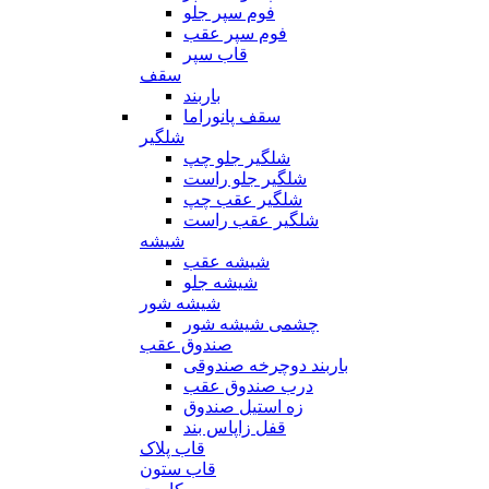
فوم سپر جلو
فوم سپر عقب
قاب سپر
سقف
باربند
سقف پانوراما
شلگیر
شلگیر جلو چپ
شلگیر جلو راست
شلگیر عقب چپ
شلگیر عقب راست
شیشه
شیشه عقب
شیشه جلو
شیشه شور
چشمی شیشه شور
صندوق عقب
باربند دوچرخه صندوقی
درب صندوق عقب
زه استیل صندوق
قفل زاپاس بند
قاب پلاک
قاب ستون