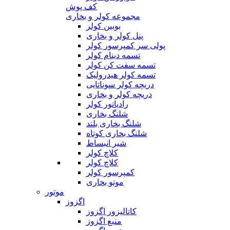
کف پوش
مجموعه کولر و بخاری
بوبین کولر
پنل کولر و بخاری
پولی سر کمپرسور کولر
تسمه دینام کولر
تسمه سفت کن کولر
تسمه کولر هیدرولیک
دریچه کولر سوناتایی
دریچه کولر و بخاری
رادیاتور کولر
شلنگ بخاری
شلنگ بخاری بلند
شلنگ بخاری کوتاه
شیر انبساط
کلاچ کولر
کلاچ کولر
کمپرسور کولر
موتو بخاری
موتور
اگزوز
کاتالیزور اگزوز
منبع اگزوز