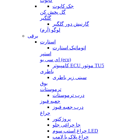
کاپوت
جک کاپوت
گل پخش کن
گلگیر
گارنیش دور گلگیر
لوگو (آرم)
برقی
استارت
اتوماتیک استارت
استپر
ای سی یو (ecu)
کامپیوتر ECU موتور TU5
باطری
سینی زیر باطری
بوق
ترموستات
درب ترموستات
جعبه فیوز
درب جعبه فیوز
چراغ
پروژکتور
جا چراغی جلو
چراغ استپ سوم LED
چراغ پلاک با لامپ