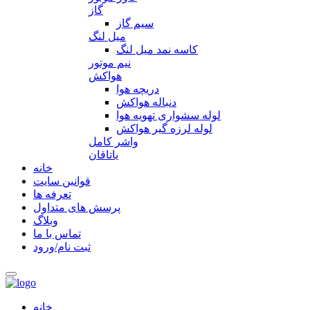
گاز
سیم گاز
میل لنگ
کاسه نمد میل لنگ
نیم موتور
هواکش
دریچه هوا
دنباله هواکش
لوله سشواری تهویه هوا
لوله لرزه گیر هواکش
واشر کامل
یاتاقان
خانه
قوانین سایت
تعرفه ها
پرسش های متداول
وبلاگ
تماس با ما
ثبت نام/ورود
خانه