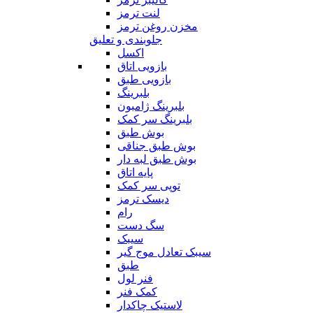
لنت ترمز
مخزن روغن ترمز
جلوبندی و تعلیق
اکسل
بازویی اتاق
بازویی طبق
بلبرینگ
بلبرینگ ژامبون
بلبرینگ سر کمک
بوش طبق
بوش طبق جناقی
بوش طبق لبه دار
پایه اتاق
توپی سر کمک
دیسک ترمز
رام
سگ دست
سیبک
سیبک تعادل موج گیر
طبق
فنر لول
کمک فنر
لاستیک چاکدار