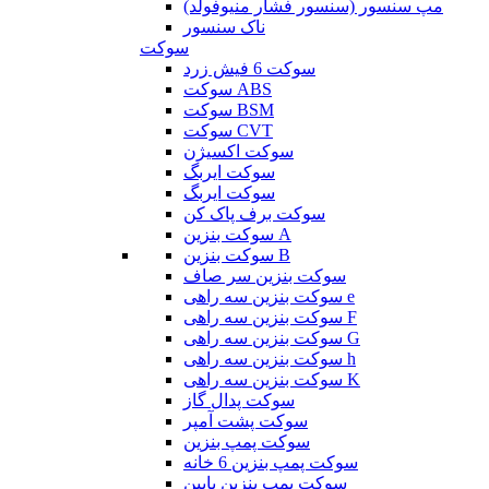
مپ سنسور (سنسور فشار منیوفولد)
ناک سنسور
سوکت
سوکت 6 فیش زرد
سوکت ABS
سوکت BSM
سوکت CVT
سوکت اکسیژن
سوکت ایربگ
سوکت ایربگ
سوکت برف پاک کن
سوکت بنزین A
سوکت بنزین B
سوکت بنزین سر صاف
سوکت بنزین سه راهی e
سوکت بنزین سه راهی F
سوکت بنزین سه راهی G
سوکت بنزین سه راهی h
سوکت بنزین سه راهی K
سوکت پدال گاز
سوکت پشت آمپر
سوکت پمپ بنزین
سوکت پمپ بنزین 6 خانه
سوکت پمپ بنزین پایین