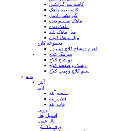
کاسه نمد گیربکس
کاسه نمد ماهک
گیر بکس کامل
ماهک تقسیم دنده
ماهک دنده
میل ماهک بلند
میل ماهک کوتاه
مجموعه کلاچ
اهرم دوشاخ کلاچ دمپردار
بلبرینگ کلاچ
دو شاخ کلاچ
دیسک و صفحه کلاچ
سیم کلاچ و پمپ کلاچ
بدنه
آنتن
آینه
شیشه آینه
فلاپ آینه
قاب آینه
ابرویی
استیل بغل
بال عقب
برف پاک کن