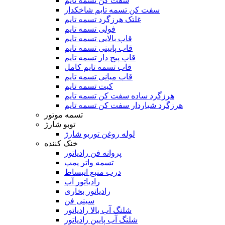
سفت کن تسمه تایم
سفت کن تسمه تایم شاخکدار
غلتک هرزگرد تسمه تایم
فولی تسمه تایم
قاب بالایی تسمه تایم
قاب پایینی تسمه تایم
قاب پیج دار تسمه تایم
قاب تسمه تایم کامل
قاب میانی تسمه تایم
کیت تسمه تایم
هرزگرد ساده سفت کن تسمه تایم
هرزگرد شیاردار سفت کن تسمه تایم
تسمه موتور
توبو شارژ
لوله روغن توربو شارژ
خنک کننده
پروانه فن رادیاتور
تسمه واتر پمپ
درب منبع انبساط
رادیاتور آب
رادیاتور بخاری
سینی فن
شلنگ آب بالا رادیاتور
شلنگ آب پایین رادیاتور