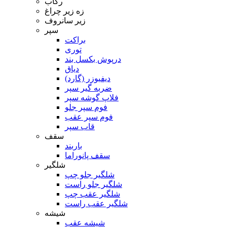
رکاب
زه زیر چراغ
زیر سانروف
سپر
براکت
توری
درپوش بکسل بند
دیاق
دیفیوزر (گارد)
ضربه گیر سپر
فلاپ گوشه سپر
فوم سپر جلو
فوم سپر عقب
قاب سپر
سقف
باربند
سقف پانوراما
شلگیر
شلگیر جلو چپ
شلگیر جلو راست
شلگیر عقب چپ
شلگیر عقب راست
شیشه
شیشه عقب