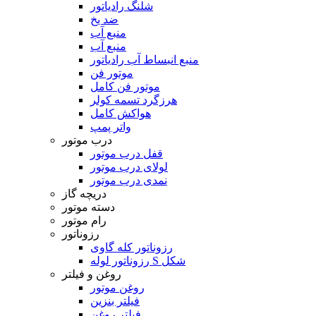
شلنگ رادیاتور
ضد یخ
منبع آب
منبع آب
منبع انبساط آب رادیاتور
موتور فن
موتور فن کامل
هرزگرد تسمه کولر
هواکش کامل
واتر پمپ
درب موتور
قفل درب موتور
لولای درب موتور
نمدی درب موتور
دریچه گاز
دسته موتور
رام موتور
رزوناتور
رزوناتور کله گاوی
رزوناتور لوله S شکل
روغن و فیلتر
روغن موتور
فیلتر بنزین
فیلتر روغن