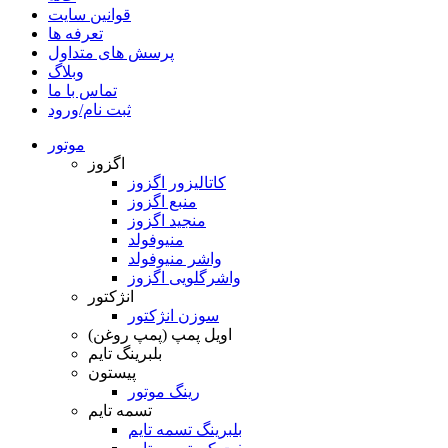
قوانین سایت
تعرفه ها
پرسش های متداول
وبلاگ
تماس با ما
ثبت نام/ورود
موتور
اگزوز
کاتالیزور اگزوز
منبع اگزوز
منجید اگزوز
منیوفولد
واشر منیوفولد
واشرگلویی اگزوز
انژکتور
سوزن انژکتور
اویل پمپ (پمپ روغن)
بلبرینگ تایم
پیستون
رینگ موتور
تسمه تایم
بلبرینگ تسمه تایم