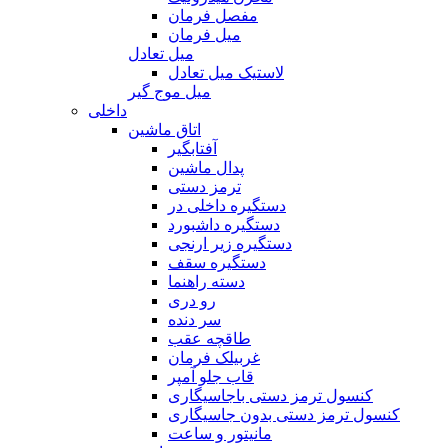
مفصل فرمان
میل فرمان
میل تعادل
لاستیک میل تعادل
میل موج گیر
داخلی
اتاق ماشین
آفتابگیر
پدال ماشین
ترمز دستی
دستگیره داخلی در
دستگیره داشبورد
دستگیره زیر ارنجی
دستگیره سقف
دسته راهنما
رو دری
سر دنده
طاقچه عقب
غربیلک فرمان
قاب جلو آمپر
کنسول ترمز دستی باجاسیگاری
کنسول ترمز دستی بدون جاسیگاری
مانیتور و ساعت