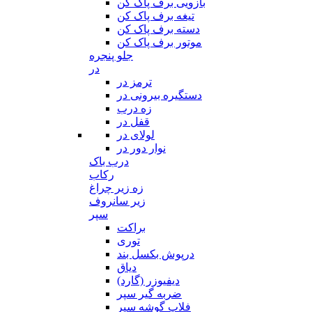
بازویی برف پاک کن
تیغه برف پاک کن
دسته برف پاک کن
موتور برف پاک کن
جلو پنجره
در
ترمز در
دستگیره بیرونی در
زه درب
قفل در
لولای در
نوار دور در
درب باک
رکاب
زه زیر چراغ
زیر سانروف
سپر
براکت
توری
درپوش بکسل بند
دیاق
دیفیوزر (گارد)
ضربه گیر سپر
فلاپ گوشه سپر