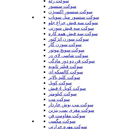
سوکت رله
سوکت سنسور
سوکت سنسور اکسیژن
سوکت سنسور میل سوپاپ
سوکت سه فیش چراغ جلو
سوکت سه فیش سوزنی
سوکت سه فیش همه کاره
سوکت سوزن انژکتور
سوکت سوزن گاز
سوکت سویچ موتور
سوکت شاسی لای در
سوکت فن دو دور مادگی
سوکت فیلتر ثانویه
سوکت کالسکه ای
سوکت کلید بالابر
سوکت کویل
سوکت کویل 4 فیش
سوکت کیلومتر
سوکت مپ
سوکت مپ بوش خاردار
سوکت مغزی پمپ بنزین
سوکت مقاومت فن
سوکت مگسی
سوکت مهره حرارتی