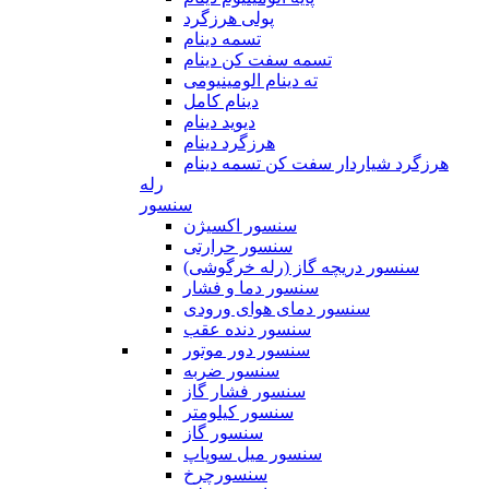
پولی هرزگرد
تسمه دینام
تسمه سفت کن دینام
ته دینام الومینیومی
دینام کامل
دیوید دینام
هرزگرد دینام
هرزگرد شیاردار سفت کن تسمه دینام
رله
سنسور
سنسور اکسیژن
سنسور حرارتی
سنسور دریچه گاز (رله خرگوشی)
سنسور دما و فشار
سنسور دمای هوای ورودی
سنسور دنده عقب
سنسور دور موتور
سنسور ضربه
سنسور فشار گاز
سنسور کیلومتر
سنسور گاز
سنسور میل سوپاپ
سنسورچرخ