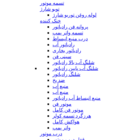
تسمه موتور
توبو شارژ
لوله روغن توربو شارژ
خنک کننده
پروانه فن رادیاتور
تسمه واتر پمپ
درب منبع انبساط
رادیاتور آب
رادیاتور بخاری
سینی فن
شلنگ آب بالا رادیاتور
شلنگ آب پایین رادیاتور
شلنگ رادیاتور
ضد یخ
منبع آب
منبع آب
منبع انبساط آب رادیاتور
موتور فن
موتور فن کامل
هرزگرد تسمه کولر
هواکش کامل
واتر پمپ
درب موتور
قفل درب موتور