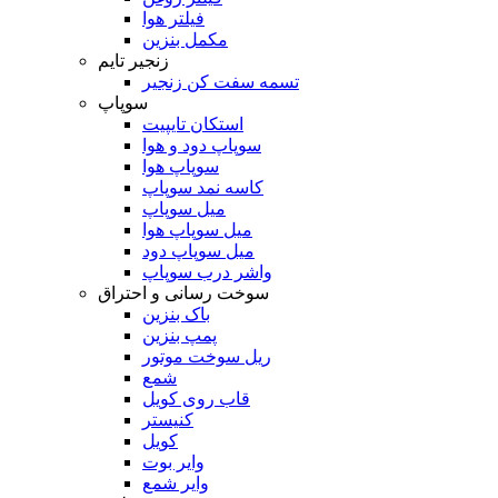
فیلتر هوا
مکمل بنزین
زنجیر تایم
تسمه سفت کن زنجیر
سوپاپ
استکان تایپیت
سوپاپ دود و هوا
سوپاپ هوا
کاسه نمد سوپاپ
میل سوپاپ
میل سوپاپ هوا
میل سوپاپ دود
واشر درب سوپاپ
سوخت رسانی و احتراق
باک بنزین
پمپ بنزین
ریل سوخت موتور
شمع
قاب روی کویل
کنیستر
کویل
وایر بوت
وایر شمع