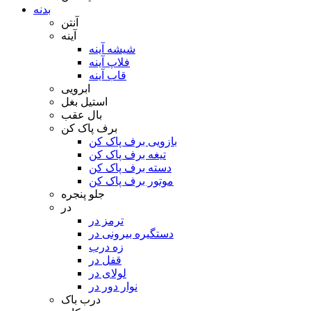
بدنه
آنتن
آینه
شیشه آینه
فلاپ آینه
قاب آینه
ابرویی
استیل بغل
بال عقب
برف پاک کن
بازویی برف پاک کن
تیغه برف پاک کن
دسته برف پاک کن
موتور برف پاک کن
جلو پنجره
در
ترمز در
دستگیره بیرونی در
زه درب
قفل در
لولای در
نوار دور در
درب باک