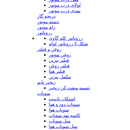
لولای درب موتور
نمدی درب موتور
دریچه گاز
دسته موتور
رام موتور
رزوناتور
رزوناتور کله گاوی
رزوناتور لوله S شکل
روغن و فیلتر
روغن موتور
فیلتر بنزین
فیلتر روغن
فیلتر هوا
مکمل بنزین
زنجیر تایم
تسمه سفت کن زنجیر
سوپاپ
استکان تایپیت
سوپاپ دود و هوا
سوپاپ هوا
کاسه نمد سوپاپ
میل سوپاپ
میل سوپاپ هوا