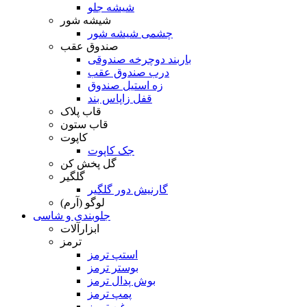
شیشه جلو
شیشه شور
چشمی شیشه شور
صندوق عقب
باربند دوچرخه صندوقی
درب صندوق عقب
زه استیل صندوق
قفل زاپاس بند
قاب پلاک
قاب ستون
کاپوت
جک کاپوت
گل پخش کن
گلگیر
گارنیش دور گلگیر
لوگو (آرم)
جلوبندی و شاسی
ابزارآلات
ترمز
استپ ترمز
بوستر ترمز
بوش پدال ترمز
پمپ ترمز
روغن ترمز