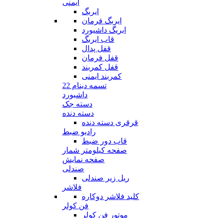
ایمنی
ایربگ
ایربگ فرمان
ایریگ داشیورد
قاب ایربگ
قفل پدال
قفل فرمان
قفل کمربند
کمربند ایمنی
تسمه دینام 22
داشبورد
دسته جک
دسته دنده
قرقری دسته دنده
رادیو ضبط
قاب دور ضبط
صفحه کیلومتر شمار
صفحه نمایش
صندلی
ریل زیر صندلی
فلاشر
کلید فلاشر دوکاره
فن کولر
موتور فن کولر