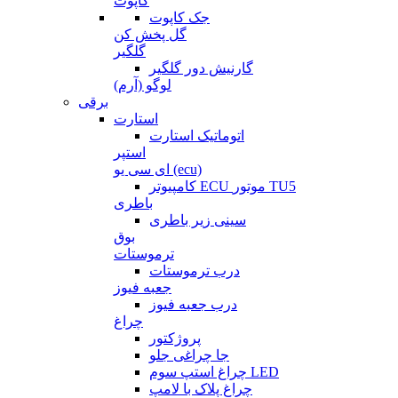
کاپوت
جک کاپوت
گل پخش کن
گلگیر
گارنیش دور گلگیر
لوگو (آرم)
برقی
استارت
اتوماتیک استارت
استپر
ای سی یو (ecu)
کامپیوتر ECU موتور TU5
باطری
سینی زیر باطری
بوق
ترموستات
درب ترموستات
جعبه فیوز
درب جعبه فیوز
چراغ
پروژکتور
جا چراغی جلو
چراغ استپ سوم LED
چراغ پلاک با لامپ