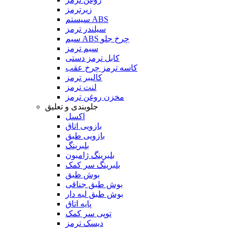
زیرترمز
سیستم ABS
سیلندر ترمز
سیم ABS چرخ جلو
سیم ترمز
کابل ترمز دستی
کاسه ترمز چرخ عقب
کالیبر ترمز
لنت ترمز
مخزن روغن ترمز
جلوبندی و تعلیق
اکسل
بازویی اتاق
بازویی طبق
بلبرینگ
بلبرینگ ژامبون
بلبرینگ سر کمک
بوش طبق
بوش طبق جناقی
بوش طبق لبه دار
پایه اتاق
توپی سر کمک
دیسک ترمز