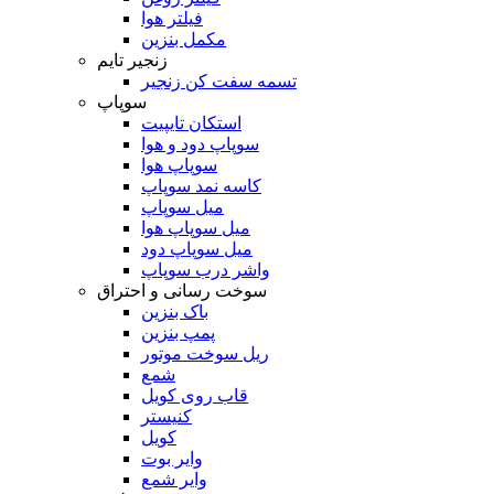
فیلتر هوا
مکمل بنزین
زنجیر تایم
تسمه سفت کن زنجیر
سوپاپ
استکان تایپیت
سوپاپ دود و هوا
سوپاپ هوا
کاسه نمد سوپاپ
میل سوپاپ
میل سوپاپ هوا
میل سوپاپ دود
واشر درب سوپاپ
سوخت رسانی و احتراق
باک بنزین
پمپ بنزین
ریل سوخت موتور
شمع
قاب روی کویل
کنیستر
کویل
وایر بوت
وایر شمع