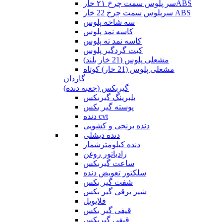
سر پلوس سمت چرخ ۲۱ خارABS
سرپلوس سمت چرخ 22 خار ABS
سه شاخه پلوس
کاسه نمد پلوس
کاسه نمد ته پلوس
کیت گردگیر پلوس
مشعلی پلوس (21 خار بلند)
مشعلی پلوس (21 خار) کوتاه
گاردان
گیربکس (جعبه دنده)
بلبرینگ گیربکس
پوسته گیر بکس
دنده cvt
دنده برنجی و کشویی
دنده دیشلی
دنده کیلومترشمار
رادیاتور روغن
ساعت گیربکس
سلکتور تعویض دنده
شفت گیر بکس
شیر برقی گیر بکس
فلایویل
قیفی گیر بکس
قیفی گیربکس