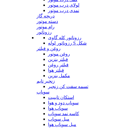
لولای درب موتور
نمدی درب موتور
دریچه گاز
دسته موتور
رام موتور
رزوناتور
رزوناتور کله گاوی
رزوناتور لوله S شکل
روغن و فیلتر
روغن موتور
فیلتر بنزین
فیلتر روغن
فیلتر هوا
مکمل بنزین
زنجیر تایم
تسمه سفت کن زنجیر
سوپاپ
استکان تایپیت
سوپاپ دود و هوا
سوپاپ هوا
کاسه نمد سوپاپ
میل سوپاپ
میل سوپاپ هوا