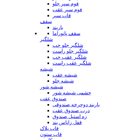
فوم سپر جلو
فوم سپر عقب
قاب سپر
سقف
باربند
سقف پانوراما
شلگیر
شلگیر جلو چپ
شلگیر جلو راست
شلگیر عقب چپ
شلگیر عقب راست
شیشه
شیشه عقب
شیشه جلو
شیشه شور
چشمی شیشه شور
صندوق عقب
باربند دوچرخه صندوقی
درب صندوق عقب
زه استیل صندوق
قفل زاپاس بند
قاب پلاک
قاب ستون