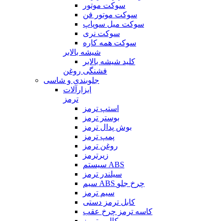
سوکت موتور
سوکت موتور فن
سوکت میل سوپاپ
سوکت نری
سوکت همه کاره
شیشه بالابر
کلید شیشه بالابر
فشنگی روغن
جلوبندی و شاسی
ابزارآلات
ترمز
استپ ترمز
بوستر ترمز
بوش پدال ترمز
پمپ ترمز
روغن ترمز
زیرترمز
سیستم ABS
سیلندر ترمز
سیم ABS چرخ جلو
سیم ترمز
کابل ترمز دستی
کاسه ترمز چرخ عقب
کالیبر ترمز