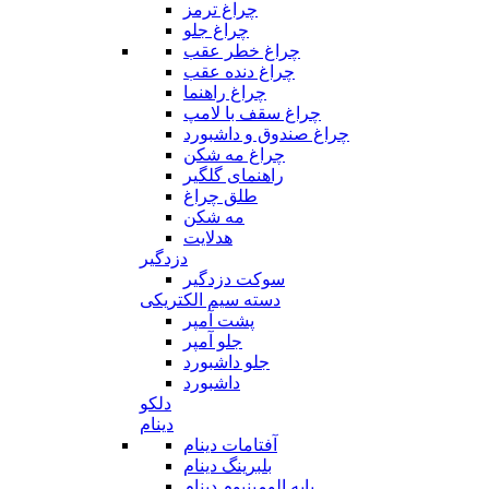
چراغ ترمز
چراغ جلو
چراغ خطر عقب
چراغ دنده عقب
چراغ راهنما
چراغ سقف با لامپ
چراغ صندوق و داشبورد
چراغ مه شکن
راهنمای گلگیر
طلق چراغ
مه شکن
هدلایت
دزدگیر
سوکت دزدگیر
دسته سیم الکتریکی
پشت آمپر
جلو آمپر
جلو داشبورد
داشبورد
دلکو
دینام
آفتامات دینام
بلبرینگ دینام
پایه الومینیوم دینام