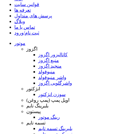
قوانین سایت
تعرفه ها
پرسش های متداول
وبلاگ
تماس با ما
ثبت نام/ورود
موتور
اگزوز
کاتالیزور اگزوز
منبع اگزوز
منجید اگزوز
منیوفولد
واشر منیوفولد
واشرگلویی اگزوز
انژکتور
سوزن انژکتور
اویل پمپ (پمپ روغن)
بلبرینگ تایم
پیستون
رینگ موتور
تسمه تایم
بلبرینگ تسمه تایم