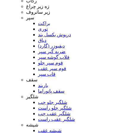
رکاب
زه زیر چراغ
زیر سانروف
سپر
براکت
توری
درپوش بکسل بند
دیاق
دیفیوزر (گارد)
ضربه گیر سپر
فلاپ گوشه سپر
فوم سپر جلو
فوم سپر عقب
قاب سپر
سقف
باربند
سقف پانوراما
شلگیر
شلگیر جلو چپ
شلگیر جلو راست
شلگیر عقب چپ
شلگیر عقب راست
شیشه
شیشه عقب