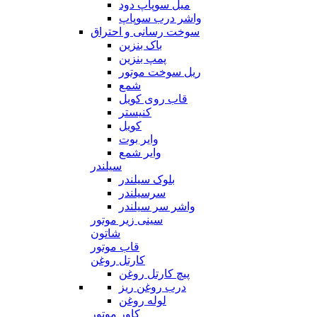
میل سوپاپ دود
واشر درب سوپاپ
سوخت رسانی و احتراق
باک بنزین
پمپ بنزین
ریل سوخت موتور
شمع
قاب روی کویل
کنیستر
کویل
وایر بوت
وایر شمع
سیلندر
بلوک سیلندر
سرسیلندر
واشر سر سیلندر
سینی زیر موتور
شاتون
قاب موتور
کارتل روغن
پیچ کارتل روغن
درب روغن ریز
لوله روغن
کاور موتور