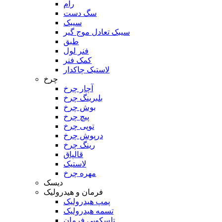
رام
سگ دست
سیبک
سیبک تعادل موج گیر
طبق
فنر لول
کمک فنر
لاستیک چاکدار
چرخ
آچار چرخ
بلبرینگ چرخ
بوش چرخ
پیچ چرخ
توپی چرخ
درپوش چرخ
رینگ چرخ
قالپاق
لاستیک
مهره چرخ
دیسک
فرمان و هیدرولیک
پمپ هیدرولیک
تسمه هیدرولیک
تلسکوپی فرمان