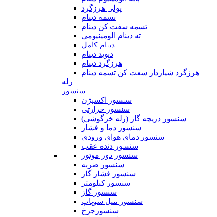
پولی هرزگرد
تسمه دینام
تسمه سفت کن دینام
ته دینام الومینیومی
دینام کامل
دیوید دینام
هرزگرد دینام
هرزگرد شیاردار سفت کن تسمه دینام
رله
سنسور
سنسور اکسیژن
سنسور حرارتی
سنسور دریچه گاز (رله خرگوشی)
سنسور دما و فشار
سنسور دمای هوای ورودی
سنسور دنده عقب
سنسور دور موتور
سنسور ضربه
سنسور فشار گاز
سنسور کیلومتر
سنسور گاز
سنسور میل سوپاپ
سنسورچرخ