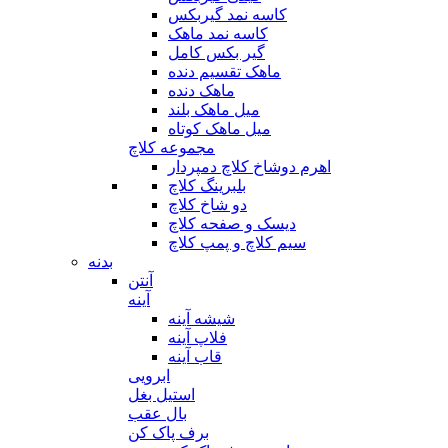
کاسه نمد گیربکس
کاسه نمد ماهک
گیر بکس کامل
ماهک تقسیم دنده
ماهک دنده
میل ماهک بلند
میل ماهک کوتاه
مجموعه کلاچ
اهرم دوشاخ کلاچ دمپردار
بلبرینگ کلاچ
دو شاخ کلاچ
دیسک و صفحه کلاچ
سیم کلاچ و پمپ کلاچ
بدنه
آنتن
آینه
شیشه آینه
فلاپ آینه
قاب آینه
ابرویی
استیل بغل
بال عقب
برف پاک کن