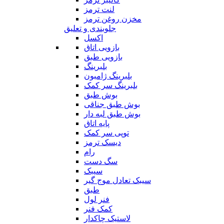
لنت ترمز
مخزن روغن ترمز
جلوبندی و تعلیق
اکسل
بازویی اتاق
بازویی طبق
بلبرینگ
بلبرینگ ژامبون
بلبرینگ سر کمک
بوش طبق
بوش طبق جناقی
بوش طبق لبه دار
پایه اتاق
توپی سر کمک
دیسک ترمز
رام
سگ دست
سیبک
سیبک تعادل موج گیر
طبق
فنر لول
کمک فنر
لاستیک چاکدار