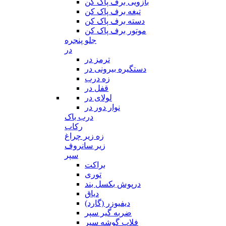
بازویی برف پاک کن
تیغه برف پاک کن
دسته برف پاک کن
موتور برف پاک کن
جلو پنجره
در
ترمز در
دستگیره بیرونی در
زه درب
قفل در
لولای در
نوار دور در
درب باک
رکاب
زه زیر چراغ
زیر سانروف
سپر
براکت
توری
درپوش بکسل بند
دیاق
دیفیوزر (گارد)
ضربه گیر سپر
فلاپ گوشه سپر