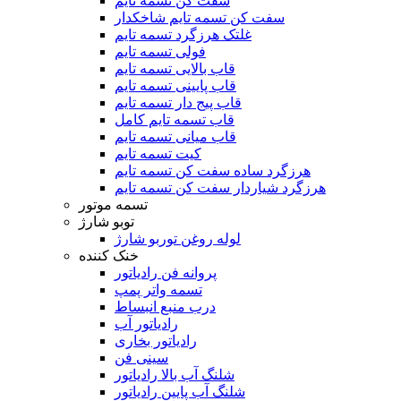
سفت کن تسمه تایم
سفت کن تسمه تایم شاخکدار
غلتک هرزگرد تسمه تایم
فولی تسمه تایم
قاب بالایی تسمه تایم
قاب پایینی تسمه تایم
قاب پیج دار تسمه تایم
قاب تسمه تایم کامل
قاب میانی تسمه تایم
کیت تسمه تایم
هرزگرد ساده سفت کن تسمه تایم
هرزگرد شیاردار سفت کن تسمه تایم
تسمه موتور
توبو شارژ
لوله روغن توربو شارژ
خنک کننده
پروانه فن رادیاتور
تسمه واتر پمپ
درب منبع انبساط
رادیاتور آب
رادیاتور بخاری
سینی فن
شلنگ آب بالا رادیاتور
شلنگ آب پایین رادیاتور