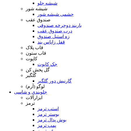
شیشه جلو
شیشه شور
چشمی شیشه شور
صندوق عقب
باربند دوچرخه صندوقی
درب صندوق عقب
زه استیل صندوق
قفل زاپاس بند
قاب پلاک
قاب ستون
کاپوت
جک کاپوت
گل پخش کن
گلگیر
گارنیش دور گلگیر
لوگو (آرم)
جلوبندی و شاسی
ابزارآلات
ترمز
استپ ترمز
بوستر ترمز
بوش پدال ترمز
پمپ ترمز
روغن ترمز