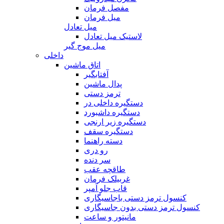
مفصل فرمان
میل فرمان
میل تعادل
لاستیک میل تعادل
میل موج گیر
داخلی
اتاق ماشین
آفتابگیر
پدال ماشین
ترمز دستی
دستگیره داخلی در
دستگیره داشبورد
دستگیره زیر ارنجی
دستگیره سقف
دسته راهنما
رو دری
سر دنده
طاقچه عقب
غربیلک فرمان
قاب جلو آمپر
کنسول ترمز دستی باجاسیگاری
کنسول ترمز دستی بدون جاسیگاری
مانیتور و ساعت