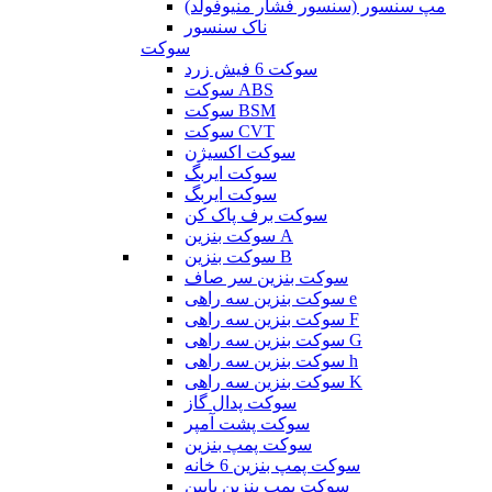
مپ سنسور (سنسور فشار منیوفولد)
ناک سنسور
سوکت
سوکت 6 فیش زرد
سوکت ABS
سوکت BSM
سوکت CVT
سوکت اکسیژن
سوکت ایربگ
سوکت ایربگ
سوکت برف پاک کن
سوکت بنزین A
سوکت بنزین B
سوکت بنزین سر صاف
سوکت بنزین سه راهی e
سوکت بنزین سه راهی F
سوکت بنزین سه راهی G
سوکت بنزین سه راهی h
سوکت بنزین سه راهی K
سوکت پدال گاز
سوکت پشت آمپر
سوکت پمپ بنزین
سوکت پمپ بنزین 6 خانه
سوکت پمپ بنزین پایین