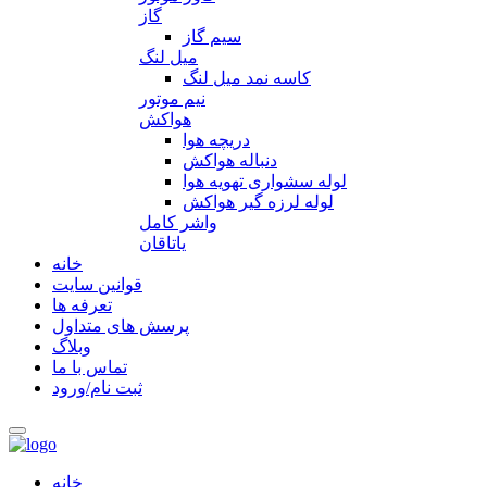
گاز
سیم گاز
میل لنگ
کاسه نمد میل لنگ
نیم موتور
هواکش
دریچه هوا
دنباله هواکش
لوله سشواری تهویه هوا
لوله لرزه گیر هواکش
واشر کامل
یاتاقان
خانه
قوانین سایت
تعرفه ها
پرسش های متداول
وبلاگ
تماس با ما
ثبت نام/ورود
خانه