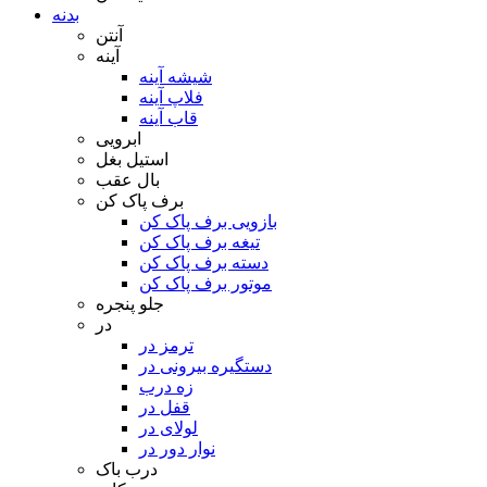
بدنه
آنتن
آینه
شیشه آینه
فلاپ آینه
قاب آینه
ابرویی
استیل بغل
بال عقب
برف پاک کن
بازویی برف پاک کن
تیغه برف پاک کن
دسته برف پاک کن
موتور برف پاک کن
جلو پنجره
در
ترمز در
دستگیره بیرونی در
زه درب
قفل در
لولای در
نوار دور در
درب باک