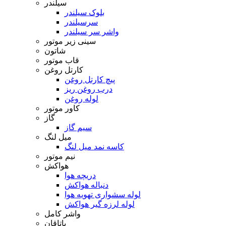
سیلندر
بلوک سیلندر
سرسیلندر
واشر سر سیلندر
سینی زیر موتور
شاتون
قاب موتور
کارتل روغن
پیچ کارتل روغن
درب روغن ریز
لوله روغن
کاور موتور
گاز
سیم گاز
میل لنگ
کاسه نمد میل لنگ
نیم موتور
هواکش
دریچه هوا
دنباله هواکش
لوله سشواری تهویه هوا
لوله لرزه گیر هواکش
واشر کامل
یاتاقان