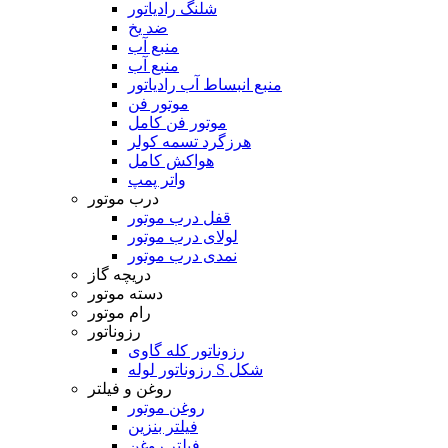
شلنگ رادیاتور
ضد یخ
منبع آب
منبع آب
منبع انبساط آب رادیاتور
موتور فن
موتور فن کامل
هرزگرد تسمه کولر
هواکش کامل
واتر پمپ
درب موتور
قفل درب موتور
لولای درب موتور
نمدی درب موتور
دریچه گاز
دسته موتور
رام موتور
رزوناتور
رزوناتور کله گاوی
رزوناتور لوله S شکل
روغن و فیلتر
روغن موتور
فیلتر بنزین
فیلتر روغن