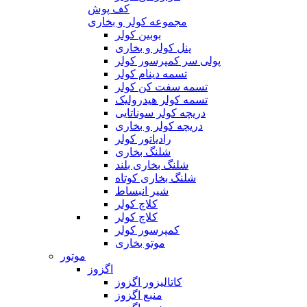
کف پوش
مجموعه کولر و بخاری
بوبین کولر
پنل کولر و بخاری
پولی سر کمپرسور کولر
تسمه دینام کولر
تسمه سفت کن کولر
تسمه کولر هیدرولیک
دریچه کولر سوناتایی
دریچه کولر و بخاری
رادیاتور کولر
شلنگ بخاری
شلنگ بخاری بلند
شلنگ بخاری کوتاه
شیر انبساط
کلاچ کولر
کلاچ کولر
کمپرسور کولر
موتو بخاری
موتور
اگزوز
کاتالیزور اگزوز
منبع اگزوز