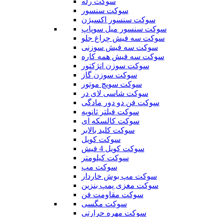
سوکت رله
سوکت سنسور
سوکت سنسور اکسیژن
سوکت سنسور میل سوپاپ
سوکت سه فیش چراغ جلو
سوکت سه فیش سوزنی
سوکت سه فیش همه کاره
سوکت سوزن انژکتور
سوکت سوزن گاز
سوکت سویچ موتور
سوکت شاسی لای در
سوکت فن دو دور مادگی
سوکت فیلتر ثانویه
سوکت کالسکه ای
سوکت کلید بالابر
سوکت کویل
سوکت کویل 4 فیش
سوکت کیلومتر
سوکت مپ
سوکت مپ بوش خاردار
سوکت مغزی پمپ بنزین
سوکت مقاومت فن
سوکت مگسی
سوکت مهره حرارتی