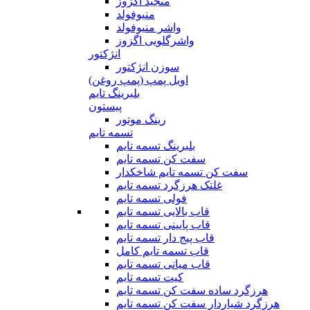
منجید اگزوز
منیوفولد
واشر منیوفولد
واشرگلویی اگزوز
انژکتور
سوزن انژکتور
اویل پمپ (پمپ روغن)
بلبرینگ تایم
پیستون
رینگ موتور
تسمه تایم
بلبرینگ تسمه تایم
سفت کن تسمه تایم
سفت کن تسمه تایم شاخکدار
غلتک هرزگرد تسمه تایم
فولی تسمه تایم
قاب بالایی تسمه تایم
قاب پایینی تسمه تایم
قاب پیج دار تسمه تایم
قاب تسمه تایم کامل
قاب میانی تسمه تایم
کیت تسمه تایم
هرزگرد ساده سفت کن تسمه تایم
هرزگرد شیاردار سفت کن تسمه تایم