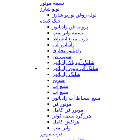
تسمه موتور
توبو شارژ
لوله روغن توربو شارژ
خنک کننده
پروانه فن رادیاتور
تسمه واتر پمپ
درب منبع انبساط
رادیاتور آب
رادیاتور بخاری
سینی فن
شلنگ آب بالا رادیاتور
شلنگ آب پایین رادیاتور
شلنگ رادیاتور
ضد یخ
منبع آب
منبع آب
منبع انبساط آب رادیاتور
موتور فن
موتور فن کامل
هرزگرد تسمه کولر
هواکش کامل
واتر پمپ
درب موتور
قفل درب موتور