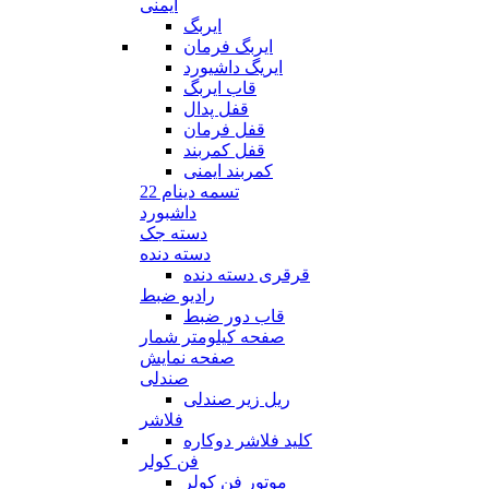
ایمنی
ایربگ
ایربگ فرمان
ایریگ داشیورد
قاب ایربگ
قفل پدال
قفل فرمان
قفل کمربند
کمربند ایمنی
تسمه دینام 22
داشبورد
دسته جک
دسته دنده
قرقری دسته دنده
رادیو ضبط
قاب دور ضبط
صفحه کیلومتر شمار
صفحه نمایش
صندلی
ریل زیر صندلی
فلاشر
کلید فلاشر دوکاره
فن کولر
موتور فن کولر