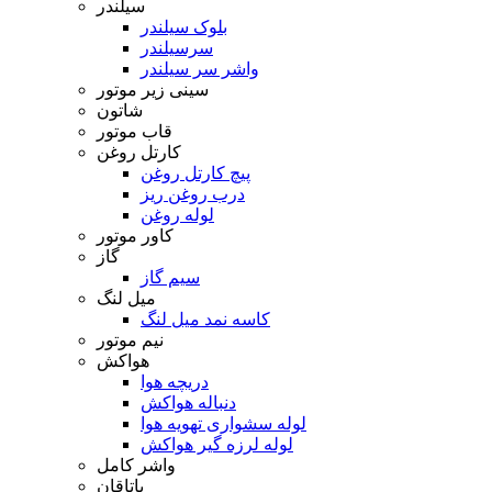
سیلندر
بلوک سیلندر
سرسیلندر
واشر سر سیلندر
سینی زیر موتور
شاتون
قاب موتور
کارتل روغن
پیچ کارتل روغن
درب روغن ریز
لوله روغن
کاور موتور
گاز
سیم گاز
میل لنگ
کاسه نمد میل لنگ
نیم موتور
هواکش
دریچه هوا
دنباله هواکش
لوله سشواری تهویه هوا
لوله لرزه گیر هواکش
واشر کامل
یاتاقان