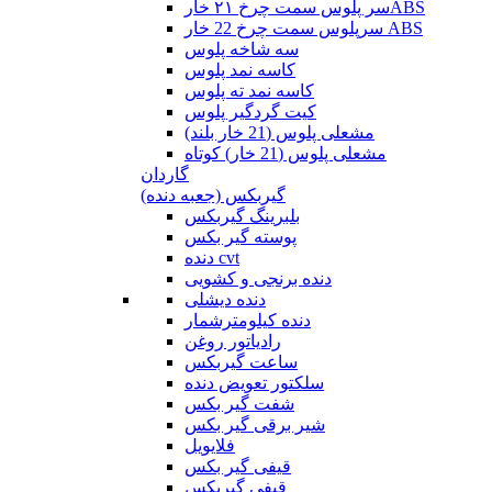
سر پلوس سمت چرخ ۲۱ خارABS
سرپلوس سمت چرخ 22 خار ABS
سه شاخه پلوس
کاسه نمد پلوس
کاسه نمد ته پلوس
کیت گردگیر پلوس
مشعلی پلوس (21 خار بلند)
مشعلی پلوس (21 خار) کوتاه
گاردان
گیربکس (جعبه دنده)
بلبرینگ گیربکس
پوسته گیر بکس
دنده cvt
دنده برنجی و کشویی
دنده دیشلی
دنده کیلومترشمار
رادیاتور روغن
ساعت گیربکس
سلکتور تعویض دنده
شفت گیر بکس
شیر برقی گیر بکس
فلایویل
قیفی گیر بکس
قیفی گیربکس