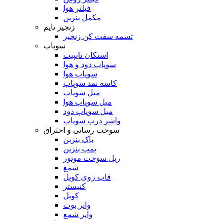
فیلتر هوا
مکمل بنزین
زنجیر تایم
تسمه سفت کن زنجیر
سوپاپ
استکان تایپیت
سوپاپ دود و هوا
سوپاپ هوا
کاسه نمد سوپاپ
میل سوپاپ
میل سوپاپ هوا
میل سوپاپ دود
واشر درب سوپاپ
سوخت رسانی و احتراق
باک بنزین
پمپ بنزین
ریل سوخت موتور
شمع
قاب روی کویل
کنیستر
کویل
وایر بوت
وایر شمع