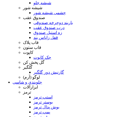
شیشه جلو
شیشه شور
چشمی شیشه شور
صندوق عقب
باربند دوچرخه صندوقی
درب صندوق عقب
زه استیل صندوق
قفل زاپاس بند
قاب پلاک
قاب ستون
کاپوت
جک کاپوت
گل پخش کن
گلگیر
گارنیش دور گلگیر
لوگو (آرم)
جلوبندی و شاسی
ابزارآلات
ترمز
استپ ترمز
بوستر ترمز
بوش پدال ترمز
پمپ ترمز
روغن ترمز