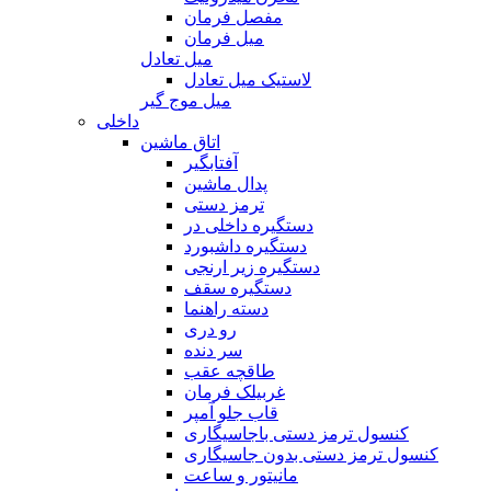
مفصل فرمان
میل فرمان
میل تعادل
لاستیک میل تعادل
میل موج گیر
داخلی
اتاق ماشین
آفتابگیر
پدال ماشین
ترمز دستی
دستگیره داخلی در
دستگیره داشبورد
دستگیره زیر ارنجی
دستگیره سقف
دسته راهنما
رو دری
سر دنده
طاقچه عقب
غربیلک فرمان
قاب جلو آمپر
کنسول ترمز دستی باجاسیگاری
کنسول ترمز دستی بدون جاسیگاری
مانیتور و ساعت