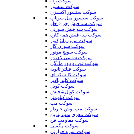
سوکت رله
سوکت سنسور
سوکت سنسور اکسیژن
سوکت سنسور میل سوپاپ
سوکت سه فیش چراغ جلو
سوکت سه فیش سوزنی
سوکت سه فیش همه کاره
سوکت سوزن انژکتور
سوکت سوزن گاز
سوکت سویچ موتور
سوکت شاسی لای در
سوکت فن دو دور مادگی
سوکت فیلتر ثانویه
سوکت کالسکه ای
سوکت کلید بالابر
سوکت کویل
سوکت کویل 4 فیش
سوکت کیلومتر
سوکت مپ
سوکت مپ بوش خاردار
سوکت مغزی پمپ بنزین
سوکت مقاومت فن
سوکت مگسی
سوکت مهره حرارتی