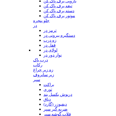
بازویی برف پاک کن
تیغه برف پاک کن
دسته برف پاک کن
موتور برف پاک کن
جلو پنجره
در
ترمز در
دستگیره بیرونی در
زه درب
قفل در
لولای در
نوار دور در
درب باک
رکاب
زه زیر چراغ
زیر سانروف
سپر
براکت
توری
درپوش بکسل بند
دیاق
دیفیوزر (گارد)
ضربه گیر سپر
فلاپ گوشه سپر