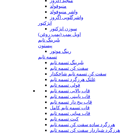
منجید اگزوز
منیوفولد
واشر منیوفولد
واشرگلویی اگزوز
انژکتور
سوزن انژکتور
اویل پمپ (پمپ روغن)
بلبرینگ تایم
پیستون
رینگ موتور
تسمه تایم
بلبرینگ تسمه تایم
سفت کن تسمه تایم
سفت کن تسمه تایم شاخکدار
غلتک هرزگرد تسمه تایم
فولی تسمه تایم
قاب بالایی تسمه تایم
قاب پایینی تسمه تایم
قاب پیج دار تسمه تایم
قاب تسمه تایم کامل
قاب میانی تسمه تایم
کیت تسمه تایم
هرزگرد ساده سفت کن تسمه تایم
هرزگرد شیاردار سفت کن تسمه تایم