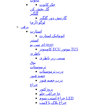
کاپوت
جک کاپوت
گل پخش کن
گلگیر
گارنیش دور گلگیر
لوگو (آرم)
برقی
استارت
اتوماتیک استارت
استپر
ای سی یو (ecu)
کامپیوتر ECU موتور TU5
باطری
سینی زیر باطری
بوق
ترموستات
درب ترموستات
جعبه فیوز
درب جعبه فیوز
چراغ
پروژکتور
جا چراغی جلو
چراغ استپ سوم LED
چراغ پلاک با لامپ