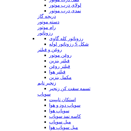
لولای درب موتور
نمدی درب موتور
دریچه گاز
دسته موتور
رام موتور
رزوناتور
رزوناتور کله گاوی
رزوناتور لوله S شکل
روغن و فیلتر
روغن موتور
فیلتر بنزین
فیلتر روغن
فیلتر هوا
مکمل بنزین
زنجیر تایم
تسمه سفت کن زنجیر
سوپاپ
استکان تایپیت
سوپاپ دود و هوا
سوپاپ هوا
کاسه نمد سوپاپ
میل سوپاپ
میل سوپاپ هوا