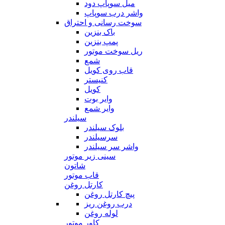
میل سوپاپ دود
واشر درب سوپاپ
سوخت رسانی و احتراق
باک بنزین
پمپ بنزین
ریل سوخت موتور
شمع
قاب روی کویل
کنیستر
کویل
وایر بوت
وایر شمع
سیلندر
بلوک سیلندر
سرسیلندر
واشر سر سیلندر
سینی زیر موتور
شاتون
قاب موتور
کارتل روغن
پیچ کارتل روغن
درب روغن ریز
لوله روغن
کاور موتور