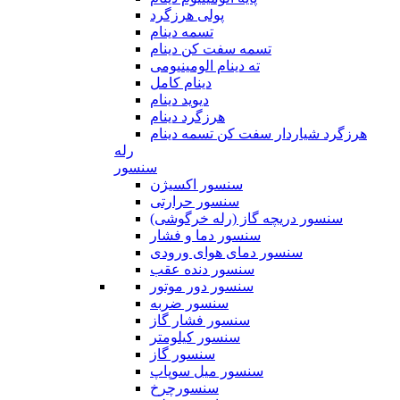
پولی هرزگرد
تسمه دینام
تسمه سفت کن دینام
ته دینام الومینیومی
دینام کامل
دیوید دینام
هرزگرد دینام
هرزگرد شیاردار سفت کن تسمه دینام
رله
سنسور
سنسور اکسیژن
سنسور حرارتی
سنسور دریچه گاز (رله خرگوشی)
سنسور دما و فشار
سنسور دمای هوای ورودی
سنسور دنده عقب
سنسور دور موتور
سنسور ضربه
سنسور فشار گاز
سنسور کیلومتر
سنسور گاز
سنسور میل سوپاپ
سنسورچرخ