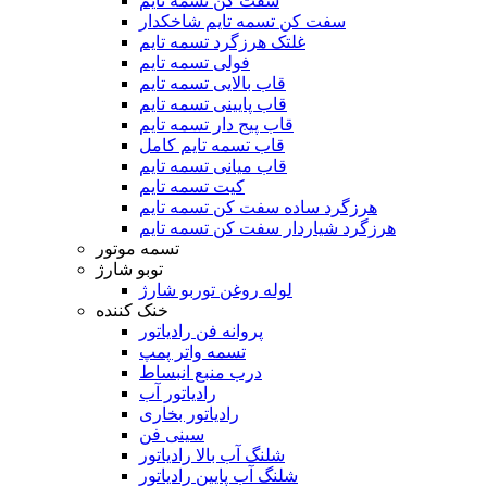
سفت کن تسمه تایم
سفت کن تسمه تایم شاخکدار
غلتک هرزگرد تسمه تایم
فولی تسمه تایم
قاب بالایی تسمه تایم
قاب پایینی تسمه تایم
قاب پیج دار تسمه تایم
قاب تسمه تایم کامل
قاب میانی تسمه تایم
کیت تسمه تایم
هرزگرد ساده سفت کن تسمه تایم
هرزگرد شیاردار سفت کن تسمه تایم
تسمه موتور
توبو شارژ
لوله روغن توربو شارژ
خنک کننده
پروانه فن رادیاتور
تسمه واتر پمپ
درب منبع انبساط
رادیاتور آب
رادیاتور بخاری
سینی فن
شلنگ آب بالا رادیاتور
شلنگ آب پایین رادیاتور