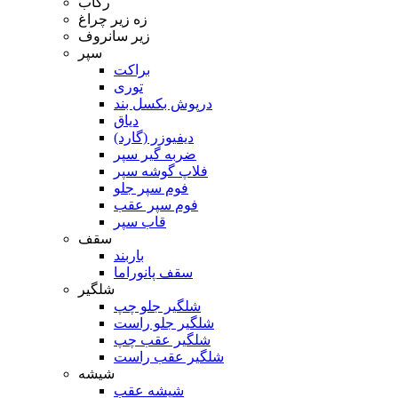
رکاب
زه زیر چراغ
زیر سانروف
سپر
براکت
توری
درپوش بکسل بند
دیاق
دیفیوزر (گارد)
ضربه گیر سپر
فلاپ گوشه سپر
فوم سپر جلو
فوم سپر عقب
قاب سپر
سقف
باربند
سقف پانوراما
شلگیر
شلگیر جلو چپ
شلگیر جلو راست
شلگیر عقب چپ
شلگیر عقب راست
شیشه
شیشه عقب