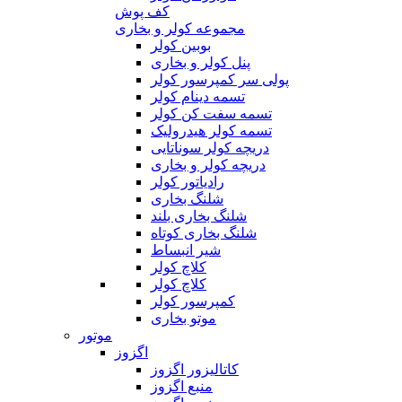
کف پوش
مجموعه کولر و بخاری
بوبین کولر
پنل کولر و بخاری
پولی سر کمپرسور کولر
تسمه دینام کولر
تسمه سفت کن کولر
تسمه کولر هیدرولیک
دریچه کولر سوناتایی
دریچه کولر و بخاری
رادیاتور کولر
شلنگ بخاری
شلنگ بخاری بلند
شلنگ بخاری کوتاه
شیر انبساط
کلاچ کولر
کلاچ کولر
کمپرسور کولر
موتو بخاری
موتور
اگزوز
کاتالیزور اگزوز
منبع اگزوز