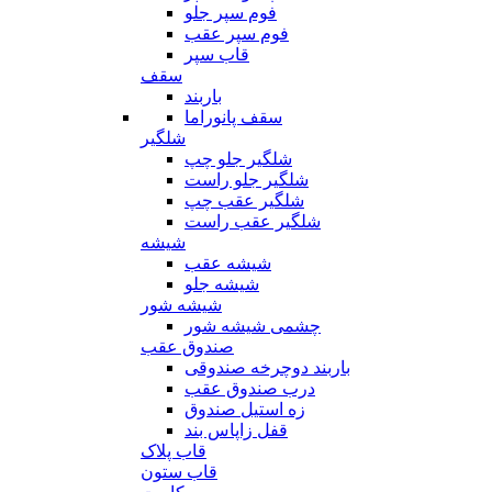
فوم سپر جلو
فوم سپر عقب
قاب سپر
سقف
باربند
سقف پانوراما
شلگیر
شلگیر جلو چپ
شلگیر جلو راست
شلگیر عقب چپ
شلگیر عقب راست
شیشه
شیشه عقب
شیشه جلو
شیشه شور
چشمی شیشه شور
صندوق عقب
باربند دوچرخه صندوقی
درب صندوق عقب
زه استیل صندوق
قفل زاپاس بند
قاب پلاک
قاب ستون