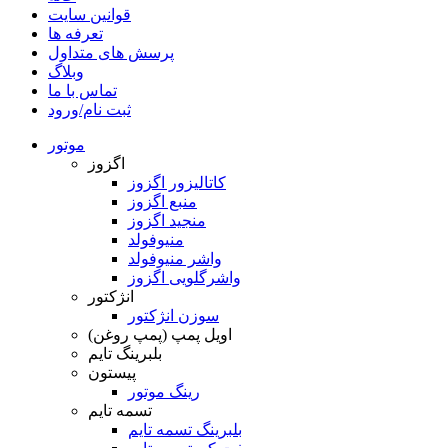
قوانین سایت
تعرفه ها
پرسش های متداول
وبلاگ
تماس با ما
ثبت نام/ورود
موتور
اگزوز
کاتالیزور اگزوز
منبع اگزوز
منجید اگزوز
منیوفولد
واشر منیوفولد
واشرگلویی اگزوز
انژکتور
سوزن انژکتور
اویل پمپ (پمپ روغن)
بلبرینگ تایم
پیستون
رینگ موتور
تسمه تایم
بلبرینگ تسمه تایم