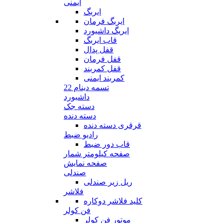
ایمنی
ایربگ
ایربگ فرمان
ایریگ داشیورد
قاب ایربگ
قفل پدال
قفل فرمان
قفل کمربند
کمربند ایمنی
تسمه دینام 22
داشبورد
دسته جک
دسته دنده
قرقری دسته دنده
رادیو ضبط
قاب دور ضبط
صفحه کیلومتر شمار
صفحه نمایش
صندلی
ریل زیر صندلی
فلاشر
کلید فلاشر دوکاره
فن کولر
موتور فن کولر