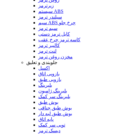
زیرترمز
سیستم ABS
سیلندر ترمز
سیم ABS چرخ جلو
سیم ترمز
کابل ترمز دستی
کاسه ترمز چرخ عقب
کالیبر ترمز
لنت ترمز
مخزن روغن ترمز
جلوبندی و تعلیق
اکسل
بازویی اتاق
بازویی طبق
بلبرینگ
بلبرینگ ژامبون
بلبرینگ سر کمک
بوش طبق
بوش طبق جناقی
بوش طبق لبه دار
پایه اتاق
توپی سر کمک
دیسک ترمز