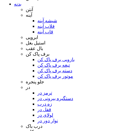
بدنه
آنتن
آینه
شیشه آینه
فلاپ آینه
قاب آینه
ابرویی
استیل بغل
بال عقب
برف پاک کن
بازویی برف پاک کن
تیغه برف پاک کن
دسته برف پاک کن
موتور برف پاک کن
جلو پنجره
در
ترمز در
دستگیره بیرونی در
زه درب
قفل در
لولای در
نوار دور در
درب باک