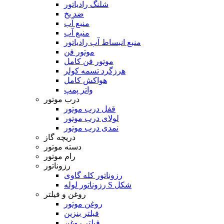
شلنگ رادیاتور
ضد یخ
منبع آب
منبع آب
منبع انبساط آب رادیاتور
موتور فن
موتور فن کامل
هرزگرد تسمه کولر
هواکش کامل
واتر پمپ
درب موتور
قفل درب موتور
لولای درب موتور
نمدی درب موتور
دریچه گاز
دسته موتور
رام موتور
رزوناتور
رزوناتور کله گاوی
رزوناتور لوله S شکل
روغن و فیلتر
روغن موتور
فیلتر بنزین
فیلتر روغن