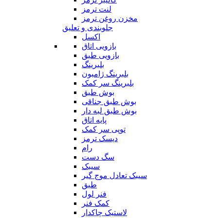
لنت ترمز
مخزن روغن ترمز
جلوبندی و تعلیق
اکسل
بازویی اتاق
بازویی طبق
بلبرینگ
بلبرینگ ژامبون
بلبرینگ سر کمک
بوش طبق
بوش طبق جناقی
بوش طبق لبه دار
پایه اتاق
توپی سر کمک
دیسک ترمز
رام
سگ دست
سیبک
سیبک تعادل موج گیر
طبق
فنر لول
کمک فنر
لاستیک چاکدار