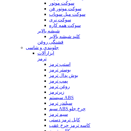
سوکت موتور
سوکت موتور فن
سوکت میل سوپاپ
سوکت نری
سوکت همه کاره
شیشه بالابر
کلید شیشه بالابر
فشنگی روغن
جلوبندی و شاسی
ابزارآلات
ترمز
استپ ترمز
بوستر ترمز
بوش پدال ترمز
پمپ ترمز
روغن ترمز
زیرترمز
سیستم ABS
سیلندر ترمز
سیم ABS چرخ جلو
سیم ترمز
کابل ترمز دستی
کاسه ترمز چرخ عقب
کالیبر ترمز