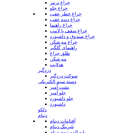
چراغ ترمز
چراغ جلو
چراغ خطر عقب
چراغ دنده عقب
چراغ راهنما
چراغ سقف با لامپ
چراغ صندوق و داشبورد
چراغ مه شکن
راهنمای گلگیر
طلق چراغ
مه شکن
هدلایت
دزدگیر
سوکت دزدگیر
دسته سیم الکتریکی
پشت آمپر
جلو آمپر
جلو داشبورد
داشبورد
دلکو
دینام
آفتامات دینام
بلبرینگ دینام
پایه الومینیوم دینام