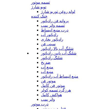
تسمه موتور
توبو شارژ
لوله روغن توربو شارژ
خنک کننده
پروانه فن رادیاتور
تسمه واتر پمپ
درب منبع انبساط
رادیاتور آب
رادیاتور بخاری
سینی فن
شلنگ آب بالا رادیاتور
شلنگ آب پایین رادیاتور
شلنگ رادیاتور
ضد یخ
منبع آب
منبع آب
منبع انبساط آب رادیاتور
موتور فن
موتور فن کامل
هرزگرد تسمه کولر
هواکش کامل
واتر پمپ
درب موتور
قفل درب موتور