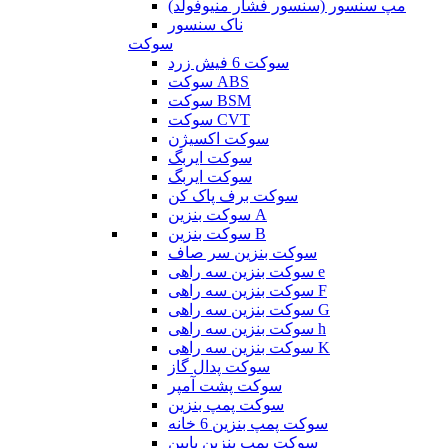
مپ سنسور (سنسور فشار منیوفولد)
ناک سنسور
سوکت
سوکت 6 فیش زرد
سوکت ABS
سوکت BSM
سوکت CVT
سوکت اکسیژن
سوکت ایربگ
سوکت ایربگ
سوکت برف پاک کن
سوکت بنزین A
سوکت بنزین B
سوکت بنزین سر صاف
سوکت بنزین سه راهی e
سوکت بنزین سه راهی F
سوکت بنزین سه راهی G
سوکت بنزین سه راهی h
سوکت بنزین سه راهی K
سوکت پدال گاز
سوکت پشت آمپر
سوکت پمپ بنزین
سوکت پمپ بنزین 6 خانه
سوکت پمپ بنزین پایین