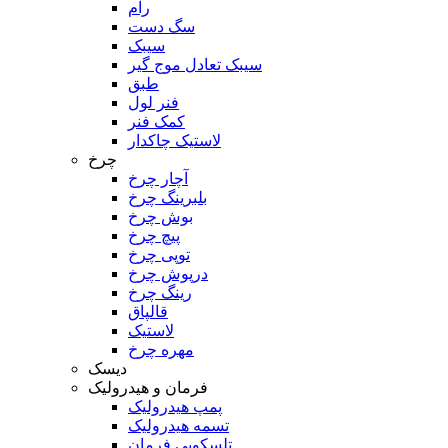
رام
سگ دست
سیبک
سیبک تعادل موج گیر
طبق
فنر لول
کمک فنر
لاستیک چاکدار
چرخ
آچار چرخ
بلبرینگ چرخ
بوش چرخ
پیچ چرخ
توپی چرخ
درپوش چرخ
رینگ چرخ
قالپاق
لاستیک
مهره چرخ
دیسک
فرمان و هیدرولیک
پمپ هیدرولیک
تسمه هیدرولیک
تلسکوپی فرمان