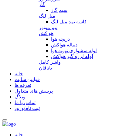
گاز
سیم گاز
میل لنگ
کاسه نمد میل لنگ
نیم موتور
هواکش
دریچه هوا
دنباله هواکش
لوله سشواری تهویه هوا
لوله لرزه گیر هواکش
واشر کامل
یاتاقان
خانه
قوانین سایت
تعرفه ها
پرسش های متداول
وبلاگ
تماس با ما
ثبت نام/ورود
خانه