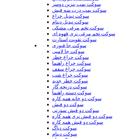
سوکت پمپ بنزین دوسر
سوکت پمپ درب سه فیش
سوکت تبدیل چراغ
سوکت تبدیل دینام
سوکت تخم مرغی مشکی
سوکت تخم مرغی نری قهوه ای
سوکت تقویت استارت
سوکت جا فیوزی
سوکت جا لامپی
سوکت چراغ خطر
سوکت چراغ راهنما
سوکت چراغ سقف
سوکت چراغ شب
سوکت خطر جدید
سوکت دریچه گاز
سوکت دسته راهنما
سوکت دو خانه همه کاره
سوکت دو فیش
سوکت دو فیش سوزنی
سوکت دو فیش نری همه کاره
سوکت دو فیش همه کاره
سوکت دیاگ
سوکت دینام