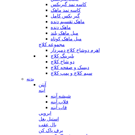
کاسه نمد گیربکس
کاسه نمد ماهک
گیر بکس کامل
ماهک تقسیم دنده
ماهک دنده
میل ماهک بلند
میل ماهک کوتاه
مجموعه کلاچ
اهرم دوشاخ کلاچ دمپردار
بلبرینگ کلاچ
دو شاخ کلاچ
دیسک و صفحه کلاچ
سیم کلاچ و پمپ کلاچ
بدنه
آنتن
آینه
شیشه آینه
فلاپ آینه
قاب آینه
ابرویی
استیل بغل
بال عقب
برف پاک کن