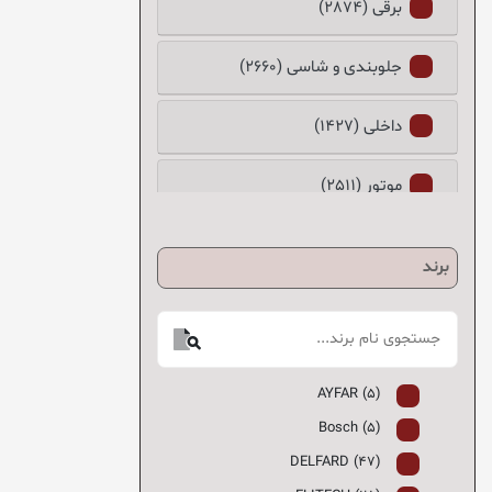
برقی (2874)
جلوبندی و شاسی (2660)
داخلی (1427)
موتور (2511)
برند
AYFAR (5)
Bosch (5)
DELFARD (47)