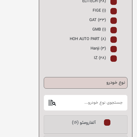
ELITECH (28)
FIGE (1)
GAT (33)
GMB (1)
HOH AUTO PART (8)
Hanji (3)
IZ (28)
KATIK (کاتیک) (56)
KHF (10)
نوع خودرو
MANDO (3)
MOBIS (298)
NGK (2)
OEM (6)
آلفارومئو (16)
PH (0)
PMR (0)