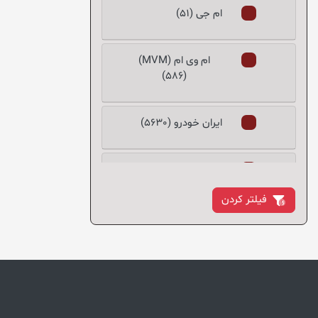
ام جی (51)
RB2 (3)
RCAR (4)
RIK (5)
ام‌ وی‌ ام (MVM)
(586)
SIMYI (2)
SLIKE (1)
ایران خودرو (5630)
SNT (43)
SSAT (2)
Starco (3)
بایک (10)
TDK (1)
فیلتر کردن
TURBO (1)
برليانس (195)
TURSAN (50)
TXB (2)
بسترن (83)
VALEO (1)
YANGJI KOREA (1)
بنز (37)