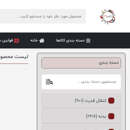
دسته بندی کالاها
خانه
قوانین 
لیست محصول
دسته بندی
انتقال قدرت (901)
بدنه (2416)