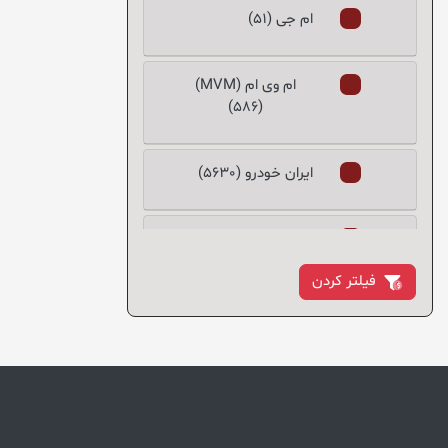
ام جی (51)
RB2 (3)
RCAR (4)
RIK (5)
ام‌ وی‌ ام (MVM)
(586)
SIMYI (2)
SLIKE (1)
ایران خودرو (5630)
SNT (43)
SSAT (2)
Starco (3)
بایک (10)
TDK (1)
فیلتر کردن
TURBO (1)
برليانس (195)
TURSAN (50)
TXB (2)
بسترن (83)
VALEO (1)
YANGJI KOREA (1)
بنز (37)