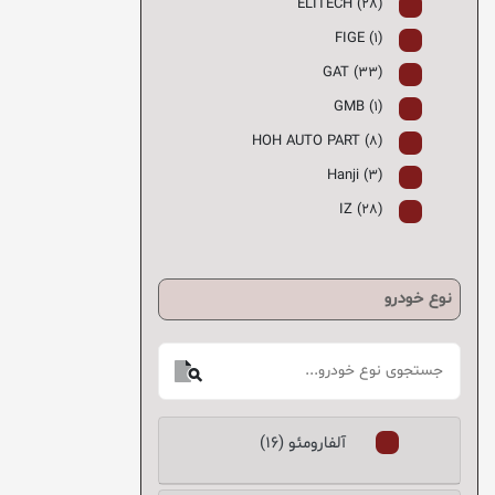
ELITECH (28)
FIGE (1)
GAT (33)
GMB (1)
HOH AUTO PART (8)
Hanji (3)
IZ (28)
KATIK (کاتیک) (56)
KHF (10)
نوع خودرو
MANDO (3)
MOBIS (298)
NGK (2)
OEM (6)
آلفارومئو (16)
PH (0)
PMR (0)