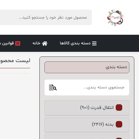
دسته بندی کالاها
خانه
قوانین 
لیست محصول
دسته بندی
انتقال قدرت (901)
بدنه (2416)