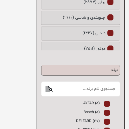
برقی (2874)
جلوبندی و شاسی (2660)
داخلی (1427)
موتور (2511)
برند
AYFAR (5)
Bosch (5)
DELFARD (47)