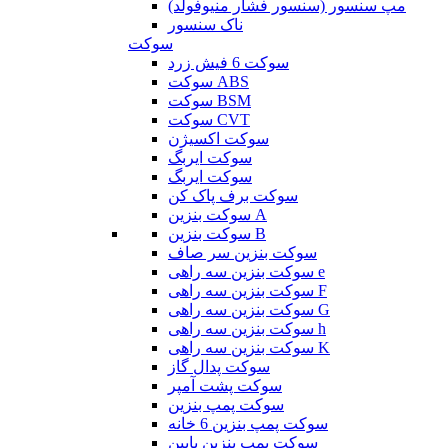
مپ سنسور (سنسور فشار منیوفولد)
ناک سنسور
سوکت
سوکت 6 فیش زرد
سوکت ABS
سوکت BSM
سوکت CVT
سوکت اکسیژن
سوکت ایربگ
سوکت ایربگ
سوکت برف پاک کن
سوکت بنزین A
سوکت بنزین B
سوکت بنزین سر صاف
سوکت بنزین سه راهی e
سوکت بنزین سه راهی F
سوکت بنزین سه راهی G
سوکت بنزین سه راهی h
سوکت بنزین سه راهی K
سوکت پدال گاز
سوکت پشت آمپر
سوکت پمپ بنزین
سوکت پمپ بنزین 6 خانه
سوکت پمپ بنزین پایین