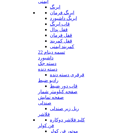
ایمنی
ایربگ
ایربگ فرمان
ایریگ داشیورد
قاب ایربگ
قفل پدال
قفل فرمان
قفل کمربند
کمربند ایمنی
تسمه دینام 22
داشبورد
دسته جک
دسته دنده
قرقری دسته دنده
رادیو ضبط
قاب دور ضبط
صفحه کیلومتر شمار
صفحه نمایش
صندلی
ریل زیر صندلی
فلاشر
کلید فلاشر دوکاره
فن کولر
موتور فن کولر