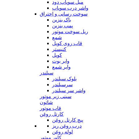
میل سوپاپ دود
واشر درب سوپاپ
سوخت رسانی و احتراق
باک بنزین
پمپ بنزین
ریل سوخت موتور
شمع
قاب روی کویل
کنیستر
کویل
وایر بوت
وایر شمع
سیلندر
بلوک سیلندر
سرسیلندر
واشر سر سیلندر
سینی زیر موتور
شاتون
قاب موتور
کارتل روغن
پیچ کارتل روغن
درب روغن ریز
لوله روغن
کاور موتور