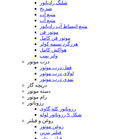
شلنگ رادیاتور
ضد یخ
منبع آب
منبع آب
منبع انبساط آب رادیاتور
موتور فن
موتور فن کامل
هرزگرد تسمه کولر
هواکش کامل
واتر پمپ
درب موتور
قفل درب موتور
لولای درب موتور
نمدی درب موتور
دریچه گاز
دسته موتور
رام موتور
رزوناتور
رزوناتور کله گاوی
رزوناتور لوله S شکل
روغن و فیلتر
روغن موتور
فیلتر بنزین
فیلتر روغن