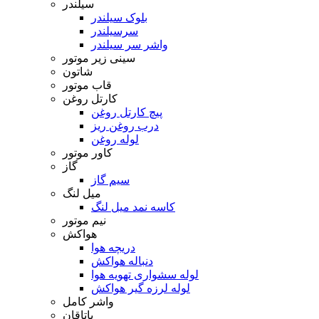
سیلندر
بلوک سیلندر
سرسیلندر
واشر سر سیلندر
سینی زیر موتور
شاتون
قاب موتور
کارتل روغن
پیچ کارتل روغن
درب روغن ریز
لوله روغن
کاور موتور
گاز
سیم گاز
میل لنگ
کاسه نمد میل لنگ
نیم موتور
هواکش
دریچه هوا
دنباله هواکش
لوله سشواری تهویه هوا
لوله لرزه گیر هواکش
واشر کامل
یاتاقان