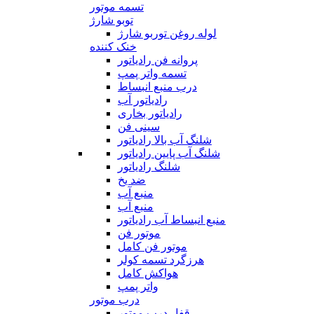
تسمه موتور
توبو شارژ
لوله روغن توربو شارژ
خنک کننده
پروانه فن رادیاتور
تسمه واتر پمپ
درب منبع انبساط
رادیاتور آب
رادیاتور بخاری
سینی فن
شلنگ آب بالا رادیاتور
شلنگ آب پایین رادیاتور
شلنگ رادیاتور
ضد یخ
منبع آب
منبع آب
منبع انبساط آب رادیاتور
موتور فن
موتور فن کامل
هرزگرد تسمه کولر
هواکش کامل
واتر پمپ
درب موتور
قفل درب موتور