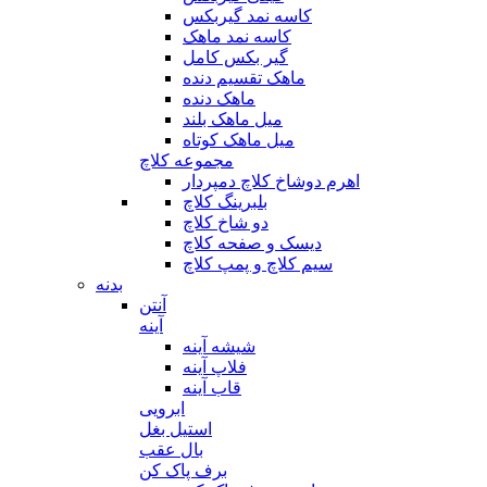
کاسه نمد گیربکس
کاسه نمد ماهک
گیر بکس کامل
ماهک تقسیم دنده
ماهک دنده
میل ماهک بلند
میل ماهک کوتاه
مجموعه کلاچ
اهرم دوشاخ کلاچ دمپردار
بلبرینگ کلاچ
دو شاخ کلاچ
دیسک و صفحه کلاچ
سیم کلاچ و پمپ کلاچ
بدنه
آنتن
آینه
شیشه آینه
فلاپ آینه
قاب آینه
ابرویی
استیل بغل
بال عقب
برف پاک کن