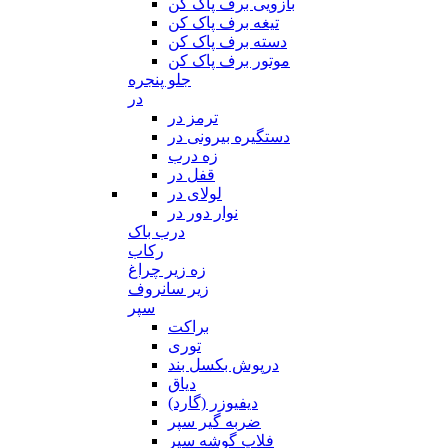
بازویی برف پاک کن
تیغه برف پاک کن
دسته برف پاک کن
موتور برف پاک کن
جلو پنجره
در
ترمز در
دستگیره بیرونی در
زه درب
قفل در
لولای در
نوار دور در
درب باک
رکاب
زه زیر چراغ
زیر سانروف
سپر
براکت
توری
درپوش بکسل بند
دیاق
دیفیوزر (گارد)
ضربه گیر سپر
فلاپ گوشه سپر