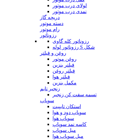
لولای درب موتور
نمدی درب موتور
دریچه گاز
دسته موتور
رام موتور
رزوناتور
رزوناتور کله گاوی
رزوناتور لوله S شکل
روغن و فیلتر
روغن موتور
فیلتر بنزین
فیلتر روغن
فیلتر هوا
مکمل بنزین
زنجیر تایم
تسمه سفت کن زنجیر
سوپاپ
استکان تایپیت
سوپاپ دود و هوا
سوپاپ هوا
کاسه نمد سوپاپ
میل سوپاپ
میل سوپاپ هوا