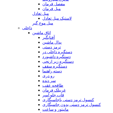
مفصل فرمان
میل فرمان
میل تعادل
لاستیک میل تعادل
میل موج گیر
داخلی
اتاق ماشین
آفتابگیر
پدال ماشین
ترمز دستی
دستگیره داخلی در
دستگیره داشبورد
دستگیره زیر ارنجی
دستگیره سقف
دسته راهنما
رو دری
سر دنده
طاقچه عقب
غربیلک فرمان
قاب جلو آمپر
کنسول ترمز دستی باجاسیگاری
کنسول ترمز دستی بدون جاسیگاری
مانیتور و ساعت