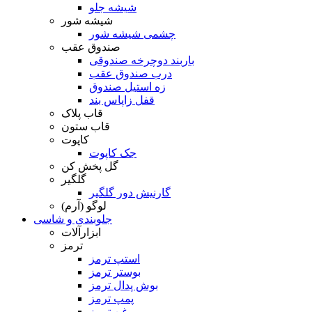
شیشه جلو
شیشه شور
چشمی شیشه شور
صندوق عقب
باربند دوچرخه صندوقی
درب صندوق عقب
زه استیل صندوق
قفل زاپاس بند
قاب پلاک
قاب ستون
کاپوت
جک کاپوت
گل پخش کن
گلگیر
گارنیش دور گلگیر
لوگو (آرم)
جلوبندی و شاسی
ابزارآلات
ترمز
استپ ترمز
بوستر ترمز
بوش پدال ترمز
پمپ ترمز
روغن ترمز