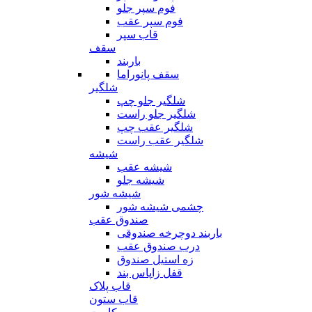
فوم سپر جلو
فوم سپر عقب
قاب سپر
سقف
باربند
سقف پانوراما
شلگیر
شلگیر جلو چپ
شلگیر جلو راست
شلگیر عقب چپ
شلگیر عقب راست
شیشه
شیشه عقب
شیشه جلو
شیشه شور
چشمی شیشه شور
صندوق عقب
باربند دوچرخه صندوقی
درب صندوق عقب
زه استیل صندوق
قفل زاپاس بند
قاب پلاک
قاب ستون