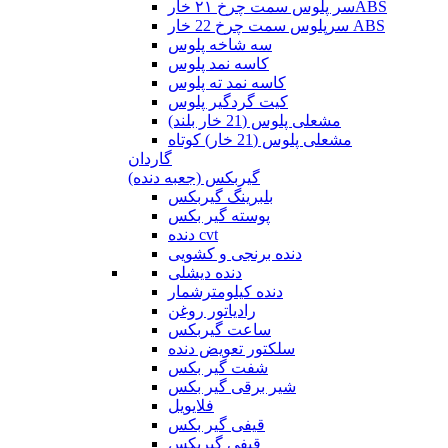
سر پلوس سمت چرخ ۲۱ خارABS
سرپلوس سمت چرخ 22 خار ABS
سه شاخه پلوس
کاسه نمد پلوس
کاسه نمد ته پلوس
کیت گردگیر پلوس
مشعلی پلوس (21 خار بلند)
مشعلی پلوس (21 خار) کوتاه
گاردان
گیربکس (جعبه دنده)
بلبرینگ گیربکس
پوسته گیر بکس
دنده cvt
دنده برنجی و کشویی
دنده دیشلی
دنده کیلومترشمار
رادیاتور روغن
ساعت گیربکس
سلکتور تعویض دنده
شفت گیر بکس
شیر برقی گیر بکس
فلایویل
قیفی گیر بکس
قیفی گیربکس