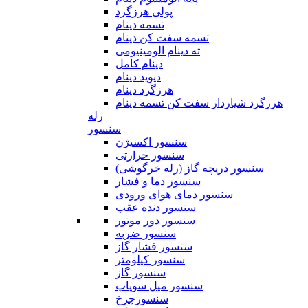
پولی هرزگرد
تسمه دینام
تسمه سفت کن دینام
ته دینام الومینیومی
دینام کامل
دیوید دینام
هرزگرد دینام
هرزگرد شیاردار سفت کن تسمه دینام
رله
سنسور
سنسور اکسیژن
سنسور حرارتی
سنسور دریچه گاز (رله خرگوشی)
سنسور دما و فشار
سنسور دمای هوای ورودی
سنسور دنده عقب
سنسور دور موتور
سنسور ضربه
سنسور فشار گاز
سنسور کیلومتر
سنسور گاز
سنسور میل سوپاپ
سنسورچرخ