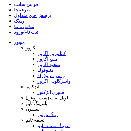
قوانین سایت
تعرفه ها
پرسش های متداول
وبلاگ
تماس با ما
ثبت نام/ورود
موتور
اگزوز
کاتالیزور اگزوز
منبع اگزوز
منجید اگزوز
منیوفولد
واشر منیوفولد
واشرگلویی اگزوز
انژکتور
سوزن انژکتور
اویل پمپ (پمپ روغن)
بلبرینگ تایم
پیستون
رینگ موتور
تسمه تایم
بلبرینگ تسمه تایم