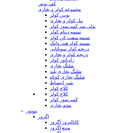
کف پوش
مجموعه کولر و بخاری
بوبین کولر
پنل کولر و بخاری
پولی سر کمپرسور کولر
تسمه دینام کولر
تسمه سفت کن کولر
تسمه کولر هیدرولیک
دریچه کولر سوناتایی
دریچه کولر و بخاری
رادیاتور کولر
شلنگ بخاری
شلنگ بخاری بلند
شلنگ بخاری کوتاه
شیر انبساط
کلاچ کولر
کلاچ کولر
کمپرسور کولر
موتو بخاری
موتور
اگزوز
کاتالیزور اگزوز
منبع اگزوز