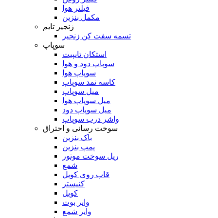
فیلتر هوا
مکمل بنزین
زنجیر تایم
تسمه سفت کن زنجیر
سوپاپ
استکان تایپیت
سوپاپ دود و هوا
سوپاپ هوا
کاسه نمد سوپاپ
میل سوپاپ
میل سوپاپ هوا
میل سوپاپ دود
واشر درب سوپاپ
سوخت رسانی و احتراق
باک بنزین
پمپ بنزین
ریل سوخت موتور
شمع
قاب روی کویل
کنیستر
کویل
وایر بوت
وایر شمع