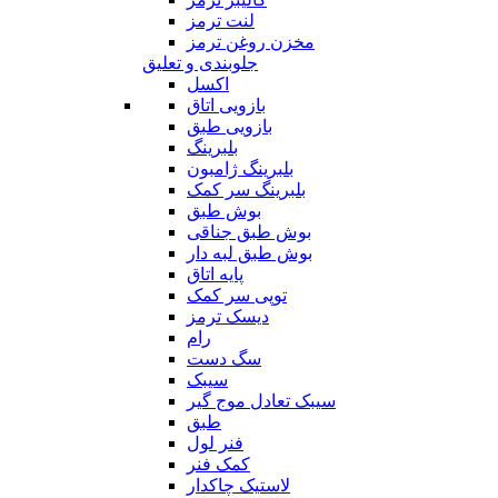
لنت ترمز
مخزن روغن ترمز
جلوبندی و تعلیق
اکسل
بازویی اتاق
بازویی طبق
بلبرینگ
بلبرینگ ژامبون
بلبرینگ سر کمک
بوش طبق
بوش طبق جناقی
بوش طبق لبه دار
پایه اتاق
توپی سر کمک
دیسک ترمز
رام
سگ دست
سیبک
سیبک تعادل موج گیر
طبق
فنر لول
کمک فنر
لاستیک چاکدار