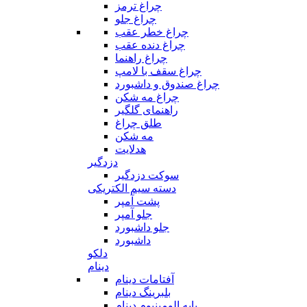
چراغ ترمز
چراغ جلو
چراغ خطر عقب
چراغ دنده عقب
چراغ راهنما
چراغ سقف با لامپ
چراغ صندوق و داشبورد
چراغ مه شکن
راهنمای گلگیر
طلق چراغ
مه شکن
هدلایت
دزدگیر
سوکت دزدگیر
دسته سیم الکتریکی
پشت آمپر
جلو آمپر
جلو داشبورد
داشبورد
دلکو
دینام
آفتامات دینام
بلبرینگ دینام
پایه الومینیوم دینام