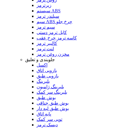
زیرترمز
سیستم ABS
سیلندر ترمز
سیم ABS چرخ جلو
سیم ترمز
کابل ترمز دستی
کاسه ترمز چرخ عقب
کالیبر ترمز
لنت ترمز
مخزن روغن ترمز
جلوبندی و تعلیق
اکسل
بازویی اتاق
بازویی طبق
بلبرینگ
بلبرینگ ژامبون
بلبرینگ سر کمک
بوش طبق
بوش طبق جناقی
بوش طبق لبه دار
پایه اتاق
توپی سر کمک
دیسک ترمز