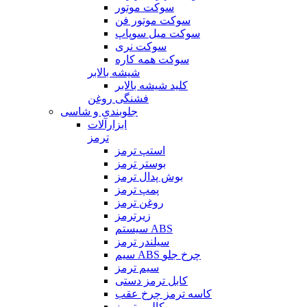
سوکت موتور
سوکت موتور فن
سوکت میل سوپاپ
سوکت نری
سوکت همه کاره
شیشه بالابر
کلید شیشه بالابر
فشنگی روغن
جلوبندی و شاسی
ابزارآلات
ترمز
استپ ترمز
بوستر ترمز
بوش پدال ترمز
پمپ ترمز
روغن ترمز
زیرترمز
سیستم ABS
سیلندر ترمز
سیم ABS چرخ جلو
سیم ترمز
کابل ترمز دستی
کاسه ترمز چرخ عقب
کالیبر ترمز