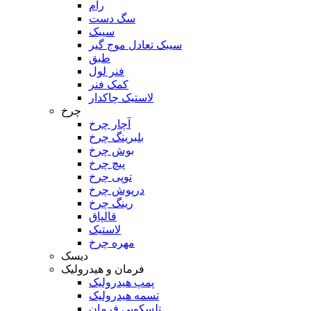
رام
سگ دست
سیبک
سیبک تعادل موج گیر
طبق
فنر لول
کمک فنر
لاستیک چاکدار
چرخ
آچار چرخ
بلبرینگ چرخ
بوش چرخ
پیچ چرخ
توپی چرخ
درپوش چرخ
رینگ چرخ
قالپاق
لاستیک
مهره چرخ
دیسک
فرمان و هیدرولیک
پمپ هیدرولیک
تسمه هیدرولیک
تلسکوپی فرمان