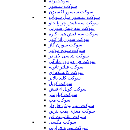
سوکت رله
سوکت سنسور
سوکت سنسور اکسیژن
سوکت سنسور میل سوپاپ
سوکت سه فیش چراغ جلو
سوکت سه فیش سوزنی
سوکت سه فیش همه کاره
سوکت سوزن انژکتور
سوکت سوزن گاز
سوکت سویچ موتور
سوکت شاسی لای در
سوکت فن دو دور مادگی
سوکت فیلتر ثانویه
سوکت کالسکه ای
سوکت کلید بالابر
سوکت کویل
سوکت کویل 4 فیش
سوکت کیلومتر
سوکت مپ
سوکت مپ بوش خاردار
سوکت مغزی پمپ بنزین
سوکت مقاومت فن
سوکت مگسی
سوکت مهره حرارتی