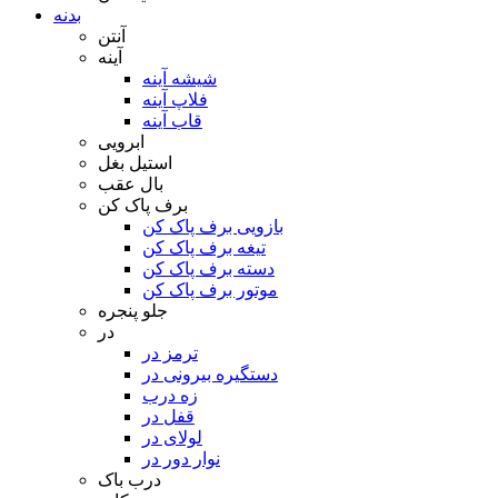
بدنه
آنتن
آینه
شیشه آینه
فلاپ آینه
قاب آینه
ابرویی
استیل بغل
بال عقب
برف پاک کن
بازویی برف پاک کن
تیغه برف پاک کن
دسته برف پاک کن
موتور برف پاک کن
جلو پنجره
در
ترمز در
دستگیره بیرونی در
زه درب
قفل در
لولای در
نوار دور در
درب باک