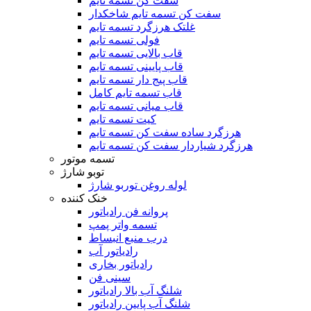
سفت کن تسمه تایم
سفت کن تسمه تایم شاخکدار
غلتک هرزگرد تسمه تایم
فولی تسمه تایم
قاب بالایی تسمه تایم
قاب پایینی تسمه تایم
قاب پیج دار تسمه تایم
قاب تسمه تایم کامل
قاب میانی تسمه تایم
کیت تسمه تایم
هرزگرد ساده سفت کن تسمه تایم
هرزگرد شیاردار سفت کن تسمه تایم
تسمه موتور
توبو شارژ
لوله روغن توربو شارژ
خنک کننده
پروانه فن رادیاتور
تسمه واتر پمپ
درب منبع انبساط
رادیاتور آب
رادیاتور بخاری
سینی فن
شلنگ آب بالا رادیاتور
شلنگ آب پایین رادیاتور