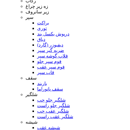
رکاب
زه زیر چراغ
زیر سانروف
سپر
براکت
توری
درپوش بکسل بند
دیاق
دیفیوزر (گارد)
ضربه گیر سپر
فلاپ گوشه سپر
فوم سپر جلو
فوم سپر عقب
قاب سپر
سقف
باربند
سقف پانوراما
شلگیر
شلگیر جلو چپ
شلگیر جلو راست
شلگیر عقب چپ
شلگیر عقب راست
شیشه
شیشه عقب