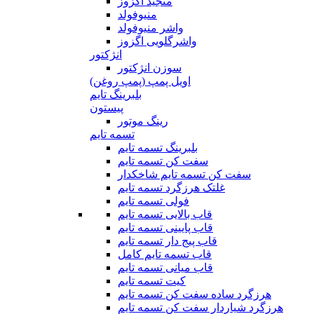
منجید اگزوز
منیوفولد
واشر منیوفولد
واشرگلویی اگزوز
انژکتور
سوزن انژکتور
اویل پمپ (پمپ روغن)
بلبرینگ تایم
پیستون
رینگ موتور
تسمه تایم
بلبرینگ تسمه تایم
سفت کن تسمه تایم
سفت کن تسمه تایم شاخکدار
غلتک هرزگرد تسمه تایم
فولی تسمه تایم
قاب بالایی تسمه تایم
قاب پایینی تسمه تایم
قاب پیج دار تسمه تایم
قاب تسمه تایم کامل
قاب میانی تسمه تایم
کیت تسمه تایم
هرزگرد ساده سفت کن تسمه تایم
هرزگرد شیاردار سفت کن تسمه تایم