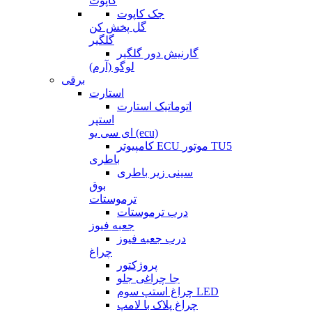
کاپوت
جک کاپوت
گل پخش کن
گلگیر
گارنیش دور گلگیر
لوگو (آرم)
برقی
استارت
اتوماتیک استارت
استپر
ای سی یو (ecu)
کامپیوتر ECU موتور TU5
باطری
سینی زیر باطری
بوق
ترموستات
درب ترموستات
جعبه فیوز
درب جعبه فیوز
چراغ
پروژکتور
جا چراغی جلو
چراغ استپ سوم LED
چراغ پلاک با لامپ