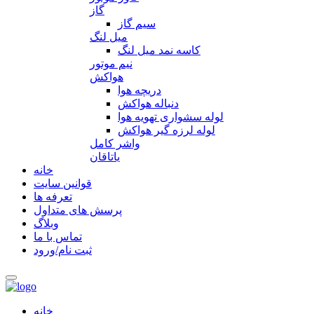
گاز
سیم گاز
میل لنگ
کاسه نمد میل لنگ
نیم موتور
هواکش
دریچه هوا
دنباله هواکش
لوله سشواری تهویه هوا
لوله لرزه گیر هواکش
واشر کامل
یاتاقان
خانه
قوانین سایت
تعرفه ها
پرسش های متداول
وبلاگ
تماس با ما
ثبت نام/ورود
خانه