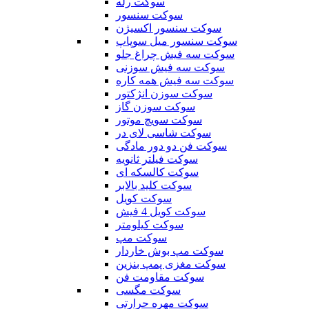
سوکت رله
سوکت سنسور
سوکت سنسور اکسیژن
سوکت سنسور میل سوپاپ
سوکت سه فیش چراغ جلو
سوکت سه فیش سوزنی
سوکت سه فیش همه کاره
سوکت سوزن انژکتور
سوکت سوزن گاز
سوکت سویچ موتور
سوکت شاسی لای در
سوکت فن دو دور مادگی
سوکت فیلتر ثانویه
سوکت کالسکه ای
سوکت کلید بالابر
سوکت کویل
سوکت کویل 4 فیش
سوکت کیلومتر
سوکت مپ
سوکت مپ بوش خاردار
سوکت مغزی پمپ بنزین
سوکت مقاومت فن
سوکت مگسی
سوکت مهره حرارتی