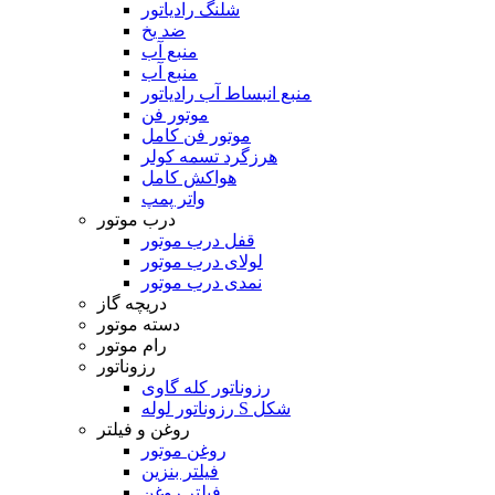
شلنگ رادیاتور
ضد یخ
منبع آب
منبع آب
منبع انبساط آب رادیاتور
موتور فن
موتور فن کامل
هرزگرد تسمه کولر
هواکش کامل
واتر پمپ
درب موتور
قفل درب موتور
لولای درب موتور
نمدی درب موتور
دریچه گاز
دسته موتور
رام موتور
رزوناتور
رزوناتور کله گاوی
رزوناتور لوله S شکل
روغن و فیلتر
روغن موتور
فیلتر بنزین
فیلتر روغن