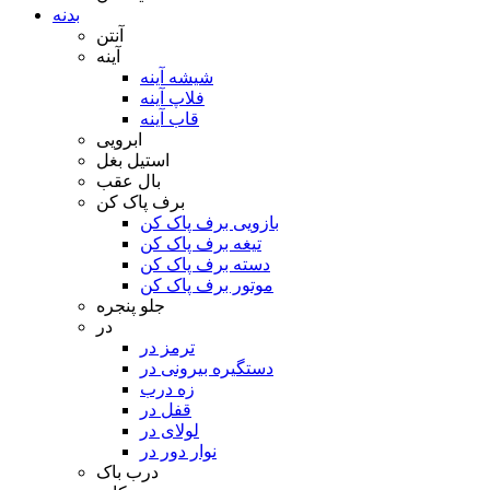
بدنه
آنتن
آینه
شیشه آینه
فلاپ آینه
قاب آینه
ابرویی
استیل بغل
بال عقب
برف پاک کن
بازویی برف پاک کن
تیغه برف پاک کن
دسته برف پاک کن
موتور برف پاک کن
جلو پنجره
در
ترمز در
دستگیره بیرونی در
زه درب
قفل در
لولای در
نوار دور در
درب باک