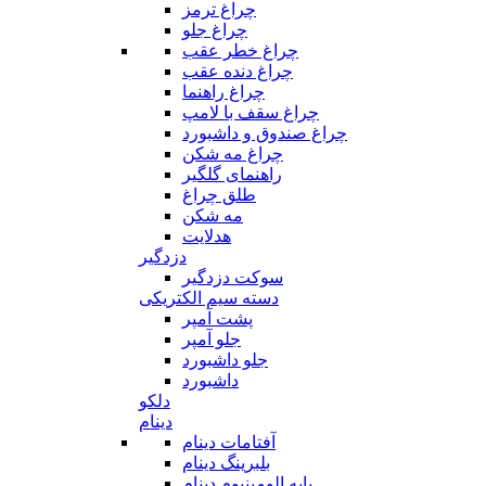
چراغ ترمز
چراغ جلو
چراغ خطر عقب
چراغ دنده عقب
چراغ راهنما
چراغ سقف با لامپ
چراغ صندوق و داشبورد
چراغ مه شکن
راهنمای گلگیر
طلق چراغ
مه شکن
هدلایت
دزدگیر
سوکت دزدگیر
دسته سیم الکتریکی
پشت آمپر
جلو آمپر
جلو داشبورد
داشبورد
دلکو
دینام
آفتامات دینام
بلبرینگ دینام
پایه الومینیوم دینام