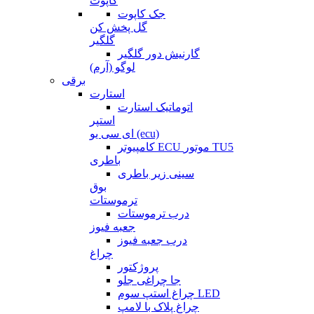
کاپوت
جک کاپوت
گل پخش کن
گلگیر
گارنیش دور گلگیر
لوگو (آرم)
برقی
استارت
اتوماتیک استارت
استپر
ای سی یو (ecu)
کامپیوتر ECU موتور TU5
باطری
سینی زیر باطری
بوق
ترموستات
درب ترموستات
جعبه فیوز
درب جعبه فیوز
چراغ
پروژکتور
جا چراغی جلو
چراغ استپ سوم LED
چراغ پلاک با لامپ