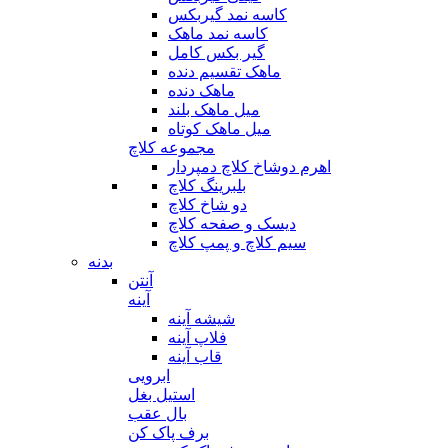
کاسه نمد گیربکس
کاسه نمد ماهک
گیر بکس کامل
ماهک تقسیم دنده
ماهک دنده
میل ماهک بلند
میل ماهک کوتاه
مجموعه کلاچ
اهرم دوشاخ کلاچ دمپردار
بلبرینگ کلاچ
دو شاخ کلاچ
دیسک و صفحه کلاچ
سیم کلاچ و پمپ کلاچ
بدنه
آنتن
آینه
شیشه آینه
فلاپ آینه
قاب آینه
ابرویی
استیل بغل
بال عقب
برف پاک کن