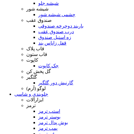
شیشه جلو
شیشه شور
چشمی شیشه شور
صندوق عقب
باربند دوچرخه صندوقی
درب صندوق عقب
زه استیل صندوق
قفل زاپاس بند
قاب پلاک
قاب ستون
کاپوت
جک کاپوت
گل پخش کن
گلگیر
گارنیش دور گلگیر
لوگو (آرم)
جلوبندی و شاسی
ابزارآلات
ترمز
استپ ترمز
بوستر ترمز
بوش پدال ترمز
پمپ ترمز
روغن ترمز