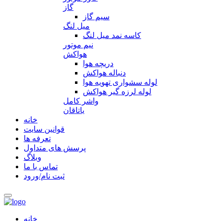
گاز
سیم گاز
میل لنگ
کاسه نمد میل لنگ
نیم موتور
هواکش
دریچه هوا
دنباله هواکش
لوله سشواری تهویه هوا
لوله لرزه گیر هواکش
واشر کامل
یاتاقان
خانه
قوانین سایت
تعرفه ها
پرسش های متداول
وبلاگ
تماس با ما
ثبت نام/ورود
خانه