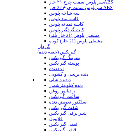
سر پلوس سمت چرخ ۲۱ خارABS
سرپلوس سمت چرخ 22 خار ABS
سه شاخه پلوس
کاسه نمد پلوس
کاسه نمد ته پلوس
کیت گردگیر پلوس
مشعلی پلوس (21 خار بلند)
مشعلی پلوس (21 خار) کوتاه
گاردان
گیربکس (جعبه دنده)
بلبرینگ گیربکس
پوسته گیر بکس
دنده cvt
دنده برنجی و کشویی
دنده دیشلی
دنده کیلومترشمار
رادیاتور روغن
ساعت گیربکس
سلکتور تعویض دنده
شفت گیر بکس
شیر برقی گیر بکس
فلایویل
قیفی گیر بکس
قیفی گیربکس