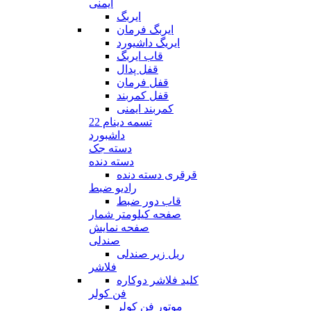
ایمنی
ایربگ
ایربگ فرمان
ایریگ داشیورد
قاب ایربگ
قفل پدال
قفل فرمان
قفل کمربند
کمربند ایمنی
تسمه دینام 22
داشبورد
دسته جک
دسته دنده
قرقری دسته دنده
رادیو ضبط
قاب دور ضبط
صفحه کیلومتر شمار
صفحه نمایش
صندلی
ریل زیر صندلی
فلاشر
کلید فلاشر دوکاره
فن کولر
موتور فن کولر