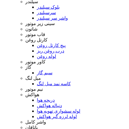
سیلندر
بلوک سیلندر
سرسیلندر
واشر سر سیلندر
سینی زیر موتور
شاتون
قاب موتور
کارتل روغن
پیچ کارتل روغن
درب روغن ریز
لوله روغن
کاور موتور
گاز
سیم گاز
میل لنگ
کاسه نمد میل لنگ
نیم موتور
هواکش
دریچه هوا
دنباله هواکش
لوله سشواری تهویه هوا
لوله لرزه گیر هواکش
واشر کامل
یاتاقان