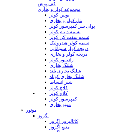
کف پوش
مجموعه کولر و بخاری
بوبین کولر
پنل کولر و بخاری
پولی سر کمپرسور کولر
تسمه دینام کولر
تسمه سفت کن کولر
تسمه کولر هیدرولیک
دریچه کولر سوناتایی
دریچه کولر و بخاری
رادیاتور کولر
شلنگ بخاری
شلنگ بخاری بلند
شلنگ بخاری کوتاه
شیر انبساط
کلاچ کولر
کلاچ کولر
کمپرسور کولر
موتو بخاری
موتور
اگزوز
کاتالیزور اگزوز
منبع اگزوز