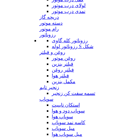
لولای درب موتور
نمدی درب موتور
دریچه گاز
دسته موتور
رام موتور
رزوناتور
رزوناتور کله گاوی
رزوناتور لوله S شکل
روغن و فیلتر
روغن موتور
فیلتر بنزین
فیلتر روغن
فیلتر هوا
مکمل بنزین
زنجیر تایم
تسمه سفت کن زنجیر
سوپاپ
استکان تایپیت
سوپاپ دود و هوا
سوپاپ هوا
کاسه نمد سوپاپ
میل سوپاپ
میل سوپاپ هوا