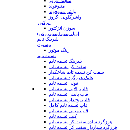
منجید اگزوز
منیوفولد
واشر منیوفولد
واشرگلویی اگزوز
انژکتور
سوزن انژکتور
اویل پمپ (پمپ روغن)
بلبرینگ تایم
پیستون
رینگ موتور
تسمه تایم
بلبرینگ تسمه تایم
سفت کن تسمه تایم
سفت کن تسمه تایم شاخکدار
غلتک هرزگرد تسمه تایم
فولی تسمه تایم
قاب بالایی تسمه تایم
قاب پایینی تسمه تایم
قاب پیج دار تسمه تایم
قاب تسمه تایم کامل
قاب میانی تسمه تایم
کیت تسمه تایم
هرزگرد ساده سفت کن تسمه تایم
هرزگرد شیاردار سفت کن تسمه تایم