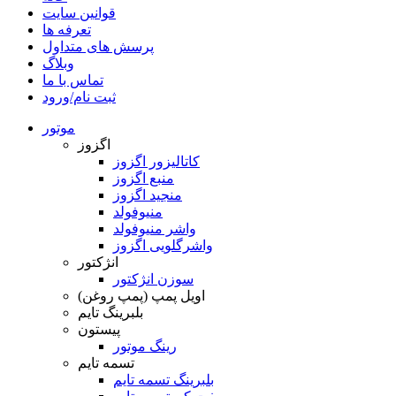
قوانین سایت
تعرفه ها
پرسش های متداول
وبلاگ
تماس با ما
ثبت نام/ورود
موتور
اگزوز
کاتالیزور اگزوز
منبع اگزوز
منجید اگزوز
منیوفولد
واشر منیوفولد
واشرگلویی اگزوز
انژکتور
سوزن انژکتور
اویل پمپ (پمپ روغن)
بلبرینگ تایم
پیستون
رینگ موتور
تسمه تایم
بلبرینگ تسمه تایم