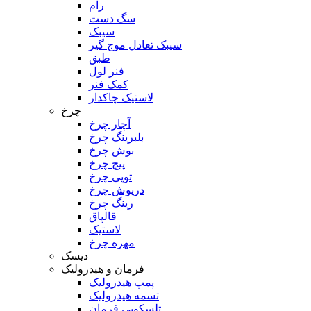
رام
سگ دست
سیبک
سیبک تعادل موج گیر
طبق
فنر لول
کمک فنر
لاستیک چاکدار
چرخ
آچار چرخ
بلبرینگ چرخ
بوش چرخ
پیچ چرخ
توپی چرخ
درپوش چرخ
رینگ چرخ
قالپاق
لاستیک
مهره چرخ
دیسک
فرمان و هیدرولیک
پمپ هیدرولیک
تسمه هیدرولیک
تلسکوپی فرمان