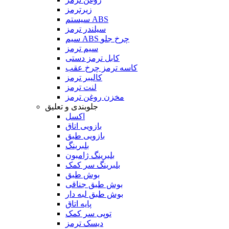
زیرترمز
سیستم ABS
سیلندر ترمز
سیم ABS چرخ جلو
سیم ترمز
کابل ترمز دستی
کاسه ترمز چرخ عقب
کالیبر ترمز
لنت ترمز
مخزن روغن ترمز
جلوبندی و تعلیق
اکسل
بازویی اتاق
بازویی طبق
بلبرینگ
بلبرینگ ژامبون
بلبرینگ سر کمک
بوش طبق
بوش طبق جناقی
بوش طبق لبه دار
پایه اتاق
توپی سر کمک
دیسک ترمز