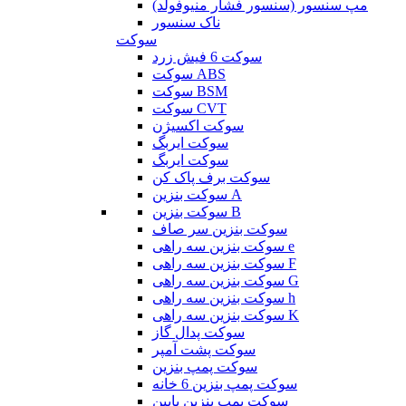
مپ سنسور (سنسور فشار منیوفولد)
ناک سنسور
سوکت
سوکت 6 فیش زرد
سوکت ABS
سوکت BSM
سوکت CVT
سوکت اکسیژن
سوکت ایربگ
سوکت ایربگ
سوکت برف پاک کن
سوکت بنزین A
سوکت بنزین B
سوکت بنزین سر صاف
سوکت بنزین سه راهی e
سوکت بنزین سه راهی F
سوکت بنزین سه راهی G
سوکت بنزین سه راهی h
سوکت بنزین سه راهی K
سوکت پدال گاز
سوکت پشت آمپر
سوکت پمپ بنزین
سوکت پمپ بنزین 6 خانه
سوکت پمپ بنزین پایین