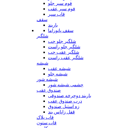
فوم سپر جلو
فوم سپر عقب
قاب سپر
سقف
باربند
سقف پانوراما
شلگیر
شلگیر جلو چپ
شلگیر جلو راست
شلگیر عقب چپ
شلگیر عقب راست
شیشه
شیشه عقب
شیشه جلو
شیشه شور
چشمی شیشه شور
صندوق عقب
باربند دوچرخه صندوقی
درب صندوق عقب
زه استیل صندوق
قفل زاپاس بند
قاب پلاک
قاب ستون