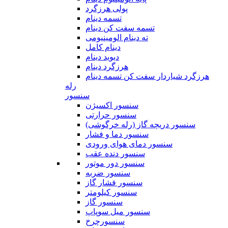
پولی هرزگرد
تسمه دینام
تسمه سفت کن دینام
ته دینام الومینیومی
دینام کامل
دیوید دینام
هرزگرد دینام
هرزگرد شیاردار سفت کن تسمه دینام
رله
سنسور
سنسور اکسیژن
سنسور حرارتی
سنسور دریچه گاز (رله خرگوشی)
سنسور دما و فشار
سنسور دمای هوای ورودی
سنسور دنده عقب
سنسور دور موتور
سنسور ضربه
سنسور فشار گاز
سنسور کیلومتر
سنسور گاز
سنسور میل سوپاپ
سنسورچرخ