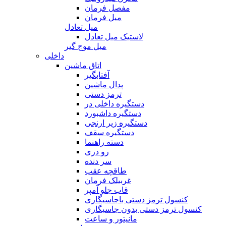
مفصل فرمان
میل فرمان
میل تعادل
لاستیک میل تعادل
میل موج گیر
داخلی
اتاق ماشین
آفتابگیر
پدال ماشین
ترمز دستی
دستگیره داخلی در
دستگیره داشبورد
دستگیره زیر ارنجی
دستگیره سقف
دسته راهنما
رو دری
سر دنده
طاقچه عقب
غربیلک فرمان
قاب جلو آمپر
کنسول ترمز دستی باجاسیگاری
کنسول ترمز دستی بدون جاسیگاری
مانیتور و ساعت