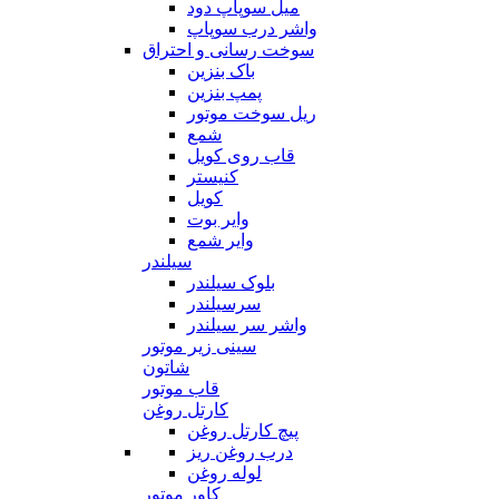
میل سوپاپ دود
واشر درب سوپاپ
سوخت رسانی و احتراق
باک بنزین
پمپ بنزین
ریل سوخت موتور
شمع
قاب روی کویل
کنیستر
کویل
وایر بوت
وایر شمع
سیلندر
بلوک سیلندر
سرسیلندر
واشر سر سیلندر
سینی زیر موتور
شاتون
قاب موتور
کارتل روغن
پیچ کارتل روغن
درب روغن ریز
لوله روغن
کاور موتور