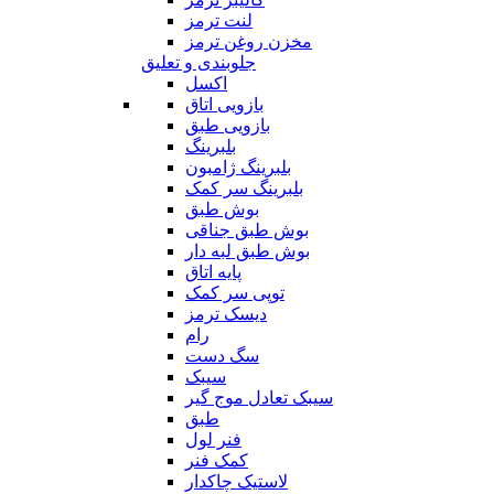
لنت ترمز
مخزن روغن ترمز
جلوبندی و تعلیق
اکسل
بازویی اتاق
بازویی طبق
بلبرینگ
بلبرینگ ژامبون
بلبرینگ سر کمک
بوش طبق
بوش طبق جناقی
بوش طبق لبه دار
پایه اتاق
توپی سر کمک
دیسک ترمز
رام
سگ دست
سیبک
سیبک تعادل موج گیر
طبق
فنر لول
کمک فنر
لاستیک چاکدار