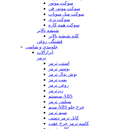
سوکت موتور
سوکت موتور فن
سوکت میل سوپاپ
سوکت نری
سوکت همه کاره
شیشه بالابر
کلید شیشه بالابر
فشنگی روغن
جلوبندی و شاسی
ابزارآلات
ترمز
استپ ترمز
بوستر ترمز
بوش پدال ترمز
پمپ ترمز
روغن ترمز
زیرترمز
سیستم ABS
سیلندر ترمز
سیم ABS چرخ جلو
سیم ترمز
کابل ترمز دستی
کاسه ترمز چرخ عقب
کالیبر ترمز