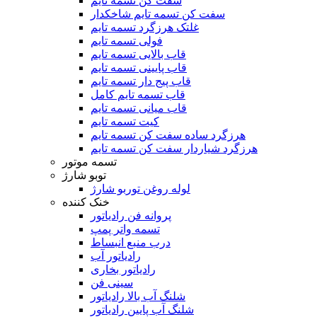
سفت کن تسمه تایم
سفت کن تسمه تایم شاخکدار
غلتک هرزگرد تسمه تایم
فولی تسمه تایم
قاب بالایی تسمه تایم
قاب پایینی تسمه تایم
قاب پیج دار تسمه تایم
قاب تسمه تایم کامل
قاب میانی تسمه تایم
کیت تسمه تایم
هرزگرد ساده سفت کن تسمه تایم
هرزگرد شیاردار سفت کن تسمه تایم
تسمه موتور
توبو شارژ
لوله روغن توربو شارژ
خنک کننده
پروانه فن رادیاتور
تسمه واتر پمپ
درب منبع انبساط
رادیاتور آب
رادیاتور بخاری
سینی فن
شلنگ آب بالا رادیاتور
شلنگ آب پایین رادیاتور