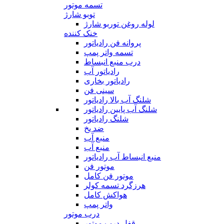
تسمه موتور
توبو شارژ
لوله روغن توربو شارژ
خنک کننده
پروانه فن رادیاتور
تسمه واتر پمپ
درب منبع انبساط
رادیاتور آب
رادیاتور بخاری
سینی فن
شلنگ آب بالا رادیاتور
شلنگ آب پایین رادیاتور
شلنگ رادیاتور
ضد یخ
منبع آب
منبع آب
منبع انبساط آب رادیاتور
موتور فن
موتور فن کامل
هرزگرد تسمه کولر
هواکش کامل
واتر پمپ
درب موتور
قفل درب موتور