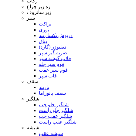
رکاب
زه زیر چراغ
زیر سانروف
سپر
براکت
توری
درپوش بکسل بند
دیاق
دیفیوزر (گارد)
ضربه گیر سپر
فلاپ گوشه سپر
فوم سپر جلو
فوم سپر عقب
قاب سپر
سقف
باربند
سقف پانوراما
شلگیر
شلگیر جلو چپ
شلگیر جلو راست
شلگیر عقب چپ
شلگیر عقب راست
شیشه
شیشه عقب