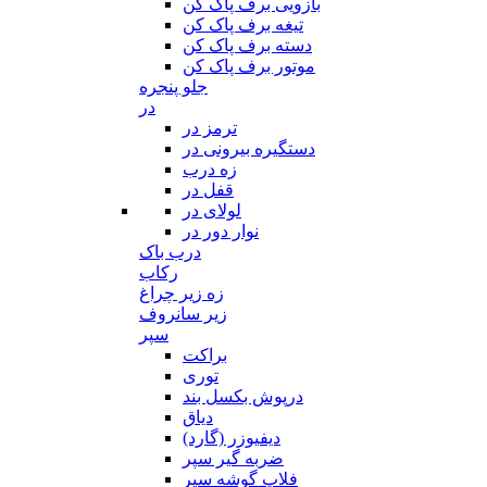
بازویی برف پاک کن
تیغه برف پاک کن
دسته برف پاک کن
موتور برف پاک کن
جلو پنجره
در
ترمز در
دستگیره بیرونی در
زه درب
قفل در
لولای در
نوار دور در
درب باک
رکاب
زه زیر چراغ
زیر سانروف
سپر
براکت
توری
درپوش بکسل بند
دیاق
دیفیوزر (گارد)
ضربه گیر سپر
فلاپ گوشه سپر