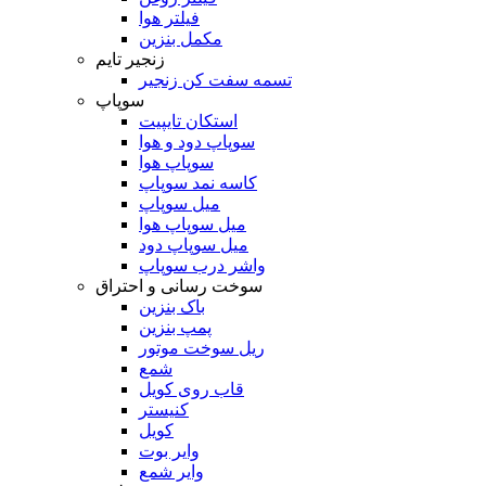
فیلتر هوا
مکمل بنزین
زنجیر تایم
تسمه سفت کن زنجیر
سوپاپ
استکان تایپیت
سوپاپ دود و هوا
سوپاپ هوا
کاسه نمد سوپاپ
میل سوپاپ
میل سوپاپ هوا
میل سوپاپ دود
واشر درب سوپاپ
سوخت رسانی و احتراق
باک بنزین
پمپ بنزین
ریل سوخت موتور
شمع
قاب روی کویل
کنیستر
کویل
وایر بوت
وایر شمع