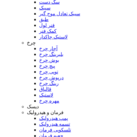
سگ دست
سیبک
سیبک تعادل موج گیر
طبق
فنر لول
کمک فنر
لاستیک چاکدار
چرخ
آچار چرخ
بلبرینگ چرخ
بوش چرخ
پیچ چرخ
توپی چرخ
درپوش چرخ
رینگ چرخ
قالپاق
لاستیک
مهره چرخ
دیسک
فرمان و هیدرولیک
پمپ هیدرولیک
تسمه هیدرولیک
تلسکوپی فرمان
جعبه فرمان