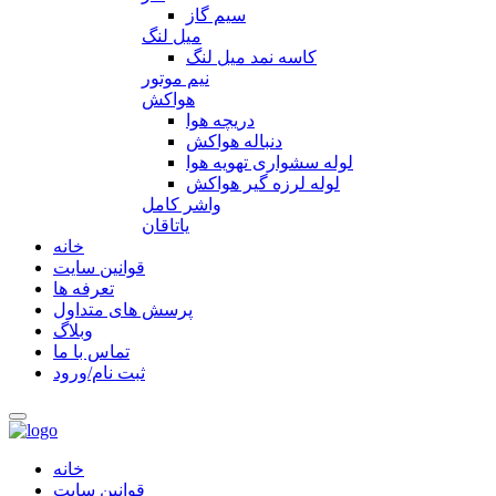
سیم گاز
میل لنگ
کاسه نمد میل لنگ
نیم موتور
هواکش
دریچه هوا
دنباله هواکش
لوله سشواری تهویه هوا
لوله لرزه گیر هواکش
واشر کامل
یاتاقان
خانه
قوانین سایت
تعرفه ها
پرسش های متداول
وبلاگ
تماس با ما
ثبت نام/ورود
خانه
قوانین سایت