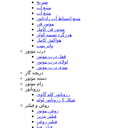
ضد یخ
منبع آب
منبع آب
منبع انبساط آب رادیاتور
موتور فن
موتور فن کامل
هرزگرد تسمه کولر
هواکش کامل
واتر پمپ
درب موتور
قفل درب موتور
لولای درب موتور
نمدی درب موتور
دریچه گاز
دسته موتور
رام موتور
رزوناتور
رزوناتور کله گاوی
رزوناتور لوله S شکل
روغن و فیلتر
روغن موتور
فیلتر بنزین
فیلتر روغن
فیلتر هوا