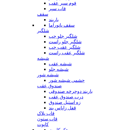
فوم سپر عقب
قاب سپر
سقف
باربند
سقف پانوراما
شلگیر
شلگیر جلو چپ
شلگیر جلو راست
شلگیر عقب چپ
شلگیر عقب راست
شیشه
شیشه عقب
شیشه جلو
شیشه شور
چشمی شیشه شور
صندوق عقب
باربند دوچرخه صندوقی
درب صندوق عقب
زه استیل صندوق
قفل زاپاس بند
قاب پلاک
قاب ستون
کاپوت
جک کاپوت