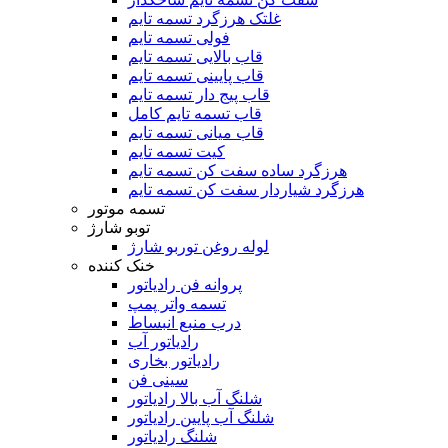
غلتک هرزگرد تسمه تایم
فولی تسمه تایم
قاب بالایی تسمه تایم
قاب پایینی تسمه تایم
قاب پیج دار تسمه تایم
قاب تسمه تایم کامل
قاب میانی تسمه تایم
کیت تسمه تایم
هرزگرد ساده سفت کن تسمه تایم
هرزگرد شیاردار سفت کن تسمه تایم
تسمه موتور
توبو شارژ
لوله روغن توربو شارژ
خنک کننده
پروانه فن رادیاتور
تسمه واتر پمپ
درب منبع انبساط
رادیاتور آب
رادیاتور بخاری
سینی فن
شلنگ آب بالا رادیاتور
شلنگ آب پایین رادیاتور
شلنگ رادیاتور