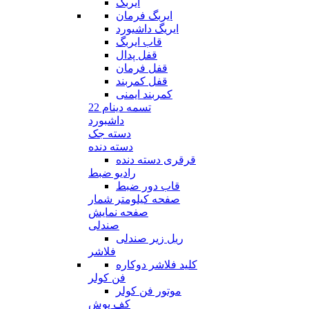
ایربگ
ایربگ فرمان
ایریگ داشیورد
قاب ایربگ
قفل پدال
قفل فرمان
قفل کمربند
کمربند ایمنی
تسمه دینام 22
داشبورد
دسته جک
دسته دنده
قرقری دسته دنده
رادیو ضبط
قاب دور ضبط
صفحه کیلومتر شمار
صفحه نمایش
صندلی
ریل زیر صندلی
فلاشر
کلید فلاشر دوکاره
فن کولر
موتور فن کولر
کف پوش