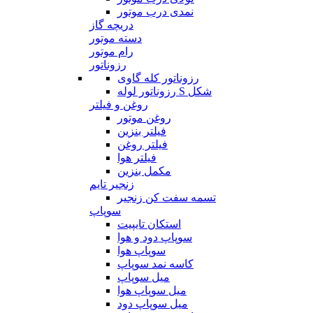
نمدی درب موتور
دریچه گاز
دسته موتور
رام موتور
رزوناتور
رزوناتور کله گاوی
رزوناتور لوله S شکل
روغن و فیلتر
روغن موتور
فیلتر بنزین
فیلتر روغن
فیلتر هوا
مکمل بنزین
زنجیر تایم
تسمه سفت کن زنجیر
سوپاپ
استکان تایپیت
سوپاپ دود و هوا
سوپاپ هوا
کاسه نمد سوپاپ
میل سوپاپ
میل سوپاپ هوا
میل سوپاپ دود