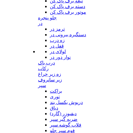
تیغه برف پاک کن
دسته برف پاک کن
موتور برف پاک کن
جلو پنجره
در
ترمز در
دستگیره بیرونی در
زه درب
قفل در
لولای در
نوار دور در
درب باک
رکاب
زه زیر چراغ
زیر سانروف
سپر
براکت
توری
درپوش بکسل بند
دیاق
دیفیوزر (گارد)
ضربه گیر سپر
فلاپ گوشه سپر
فوم سپر جلو