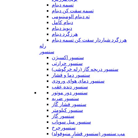
تسمه دینام
تسمه سفت کن دینام
ته دینام الومینیومی
دینام کامل
دیوید دینام
هرزگرد دینام
هرزگرد شیاردار سفت کن تسمه دینام
رله
سنسور
سنسور اکسیژن
سنسور حرارتی
سنسور دریچه گاز (رله خرگوشی)
سنسور دما و فشار
سنسور دمای هوای ورودی
سنسور دنده عقب
سنسور دور موتور
سنسور ضربه
سنسور فشار گاز
سنسور کیلومتر
سنسور گاز
سنسور میل سوپاپ
سنسورچرخ
مپ سنسور (سنسور فشار منیوفولد)