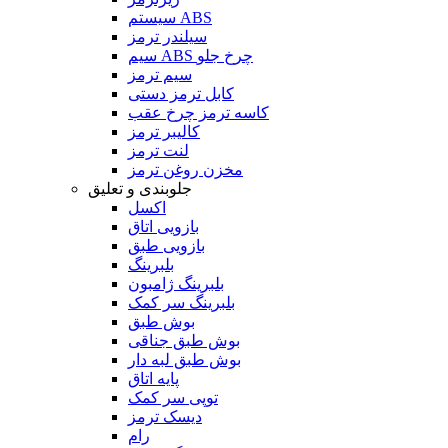
سیستم ABS
سیلندر ترمز
سیم ABS چرخ جلو
سیم ترمز
کابل ترمز دستی
کاسه ترمز چرخ عقب
کالیبر ترمز
لنت ترمز
مخزن روغن ترمز
جلوبندی و تعلیق
اکسل
بازویی اتاق
بازویی طبق
بلبرینگ
بلبرینگ ژامبون
بلبرینگ سر کمک
بوش طبق
بوش طبق جناقی
بوش طبق لبه دار
پایه اتاق
توپی سر کمک
دیسک ترمز
رام