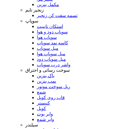
مکمل بنزین
زنجیر تایم
تسمه سفت کن زنجیر
سوپاپ
استکان تایپیت
سوپاپ دود و هوا
سوپاپ هوا
کاسه نمد سوپاپ
میل سوپاپ
میل سوپاپ هوا
میل سوپاپ دود
واشر درب سوپاپ
سوخت رسانی و احتراق
باک بنزین
پمپ بنزین
ریل سوخت موتور
شمع
قاب روی کویل
کنیستر
کویل
وایر بوت
وایر شمع
سیلندر