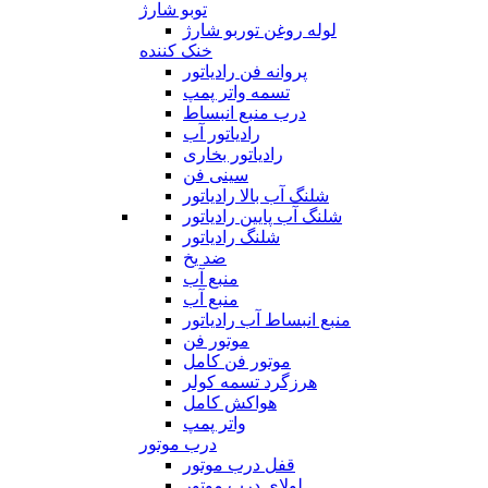
توبو شارژ
لوله روغن توربو شارژ
خنک کننده
پروانه فن رادیاتور
تسمه واتر پمپ
درب منبع انبساط
رادیاتور آب
رادیاتور بخاری
سینی فن
شلنگ آب بالا رادیاتور
شلنگ آب پایین رادیاتور
شلنگ رادیاتور
ضد یخ
منبع آب
منبع آب
منبع انبساط آب رادیاتور
موتور فن
موتور فن کامل
هرزگرد تسمه کولر
هواکش کامل
واتر پمپ
درب موتور
قفل درب موتور
لولای درب موتور