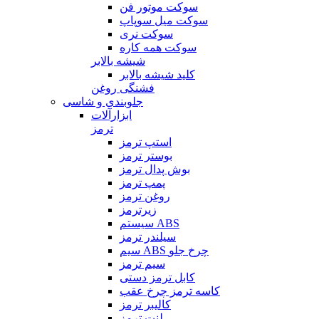
سوکت موتور فن
سوکت میل سوپاپ
سوکت نری
سوکت همه کاره
شیشه بالابر
کلید شیشه بالابر
فشنگی روغن
جلوبندی و شاسی
ابزارآلات
ترمز
استپ ترمز
بوستر ترمز
بوش پدال ترمز
پمپ ترمز
روغن ترمز
زیرترمز
سیستم ABS
سیلندر ترمز
سیم ABS چرخ جلو
سیم ترمز
کابل ترمز دستی
کاسه ترمز چرخ عقب
کالیبر ترمز
لنت ترمز