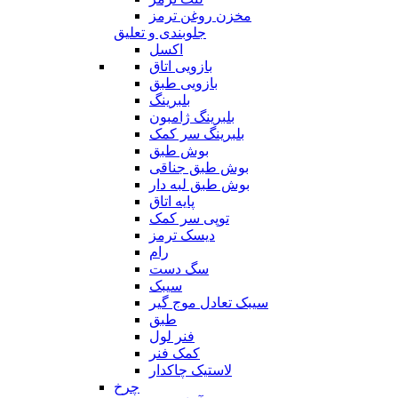
مخزن روغن ترمز
جلوبندی و تعلیق
اکسل
بازویی اتاق
بازویی طبق
بلبرینگ
بلبرینگ ژامبون
بلبرینگ سر کمک
بوش طبق
بوش طبق جناقی
بوش طبق لبه دار
پایه اتاق
توپی سر کمک
دیسک ترمز
رام
سگ دست
سیبک
سیبک تعادل موج گیر
طبق
فنر لول
کمک فنر
لاستیک چاکدار
چرخ