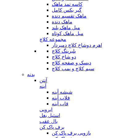
کاسه نمد ماهک
گیر بکس کامل
ماهک تقسیم دنده
ماهک دنده
میل ماهک بلند
میل ماهک کوتاه
مجموعه کلاچ
اهرم دوشاخ کلاچ دمپردار
بلبرینگ کلاچ
دو شاخ کلاچ
دیسک و صفحه کلاچ
سیم کلاچ و پمپ کلاچ
بدنه
آنتن
آینه
شیشه آینه
فلاپ آینه
قاب آینه
ابرویی
استیل بغل
بال عقب
برف پاک کن
بازویی برف پاک کن