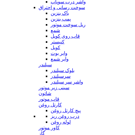
واشر درب سوپاپ
سوخت رسانی و احتراق
باک بنزین
پمپ بنزین
ریل سوخت موتور
شمع
قاب روی کویل
کنیستر
کویل
وایر بوت
وایر شمع
سیلندر
بلوک سیلندر
سرسیلندر
واشر سر سیلندر
سینی زیر موتور
شاتون
قاب موتور
کارتل روغن
پیچ کارتل روغن
درب روغن ریز
لوله روغن
کاور موتور
گاز