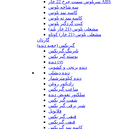
سرپلوس سمت چرخ 22 خار ABS
سه شاخه پلوس
کاسه نمد پلوس
کاسه نمد ته پلوس
کیت گردگیر پلوس
مشعلی پلوس (21 خار بلند)
مشعلی پلوس (21 خار) کوتاه
گاردان
گیربکس (جعبه دنده)
بلبرینگ گیربکس
پوسته گیر بکس
دنده cvt
دنده برنجی و کشویی
دنده دیشلی
دنده کیلومترشمار
رادیاتور روغن
ساعت گیربکس
سلکتور تعویض دنده
شفت گیر بکس
شیر برقی گیر بکس
فلایویل
قیفی گیر بکس
قیفی گیربکس
کاسه نمد گیربکس