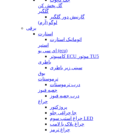
گل پخش کن
گلگیر
گارنیش دور گلگیر
لوگو (آرم)
برقی
استارت
اتوماتیک استارت
استپر
ای سی یو (ecu)
کامپیوتر ECU موتور TU5
باطری
سینی زیر باطری
بوق
ترموستات
درب ترموستات
جعبه فیوز
درب جعبه فیوز
چراغ
پروژکتور
جا چراغی جلو
چراغ استپ سوم LED
چراغ پلاک با لامپ
چراغ ترمز