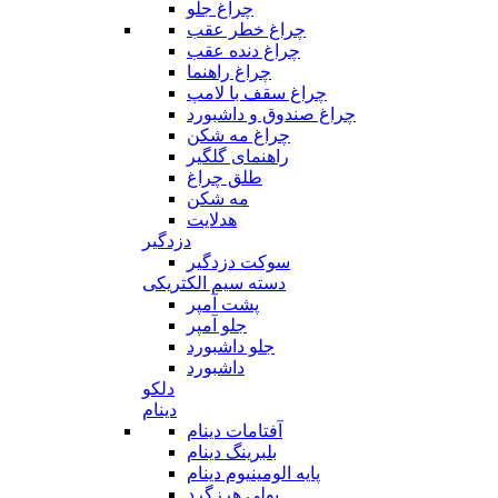
چراغ جلو
چراغ خطر عقب
چراغ دنده عقب
چراغ راهنما
چراغ سقف با لامپ
چراغ صندوق و داشبورد
چراغ مه شکن
راهنمای گلگیر
طلق چراغ
مه شکن
هدلایت
دزدگیر
سوکت دزدگیر
دسته سیم الکتریکی
پشت آمپر
جلو آمپر
جلو داشبورد
داشبورد
دلکو
دینام
آفتامات دینام
بلبرینگ دینام
پایه الومینیوم دینام
پولی هرزگرد