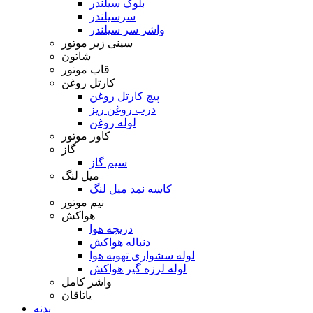
بلوک سیلندر
سرسیلندر
واشر سر سیلندر
سینی زیر موتور
شاتون
قاب موتور
کارتل روغن
پیچ کارتل روغن
درب روغن ریز
لوله روغن
کاور موتور
گاز
سیم گاز
میل لنگ
کاسه نمد میل لنگ
نیم موتور
هواکش
دریچه هوا
دنباله هواکش
لوله سشواری تهویه هوا
لوله لرزه گیر هواکش
واشر کامل
یاتاقان
بدنه