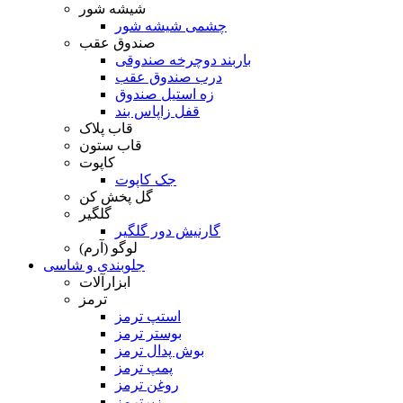
شیشه شور
چشمی شیشه شور
صندوق عقب
باربند دوچرخه صندوقی
درب صندوق عقب
زه استیل صندوق
قفل زاپاس بند
قاب پلاک
قاب ستون
کاپوت
جک کاپوت
گل پخش کن
گلگیر
گارنیش دور گلگیر
لوگو (آرم)
جلوبندی و شاسی
ابزارآلات
ترمز
استپ ترمز
بوستر ترمز
بوش پدال ترمز
پمپ ترمز
روغن ترمز
زیرترمز