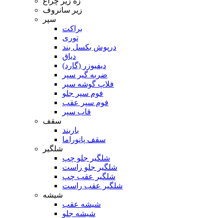
زه زیر چراغ
زیر سانروف
سپر
براکت
توری
درپوش بکسل بند
دیاق
دیفیوزر (گارد)
ضربه گیر سپر
فلاپ گوشه سپر
فوم سپر جلو
فوم سپر عقب
قاب سپر
سقف
باربند
سقف پانوراما
شلگیر
شلگیر جلو چپ
شلگیر جلو راست
شلگیر عقب چپ
شلگیر عقب راست
شیشه
شیشه عقب
شیشه جلو