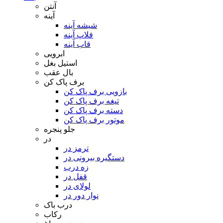
آنتن
آینه
شیشه آینه
فلاپ آینه
قاب آینه
ابرویی
استیل بغل
بال عقب
برف پاک کن
بازویی برف پاک کن
تیغه برف پاک کن
دسته برف پاک کن
موتور برف پاک کن
جلو پنجره
در
ترمز در
دستگیره بیرونی در
زه درب
قفل در
لولای در
نوار دور در
درب باک
رکاب