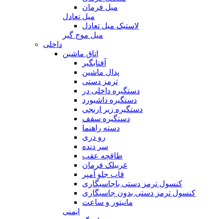
میل فرمان
میل تعادل
لاستیک میل تعادل
میل موج گیر
داخلی
اتاق ماشین
آفتابگیر
پدال ماشین
ترمز دستی
دستگیره داخلی در
دستگیره داشبورد
دستگیره زیر ارنجی
دستگیره سقف
دسته راهنما
رو دری
سر دنده
طاقچه عقب
غربیلک فرمان
قاب جلو آمپر
کنسول ترمز دستی باجاسیگاری
کنسول ترمز دستی بدون جاسیگاری
مانیتور و ساعت
ایمنی