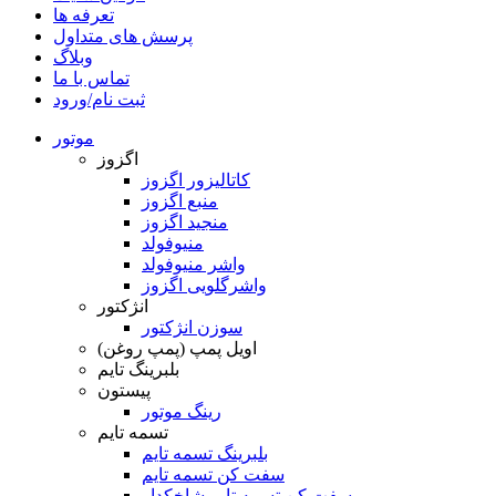
تعرفه ها
پرسش های متداول
وبلاگ
تماس با ما
ثبت نام/ورود
موتور
اگزوز
کاتالیزور اگزوز
منبع اگزوز
منجید اگزوز
منیوفولد
واشر منیوفولد
واشرگلویی اگزوز
انژکتور
سوزن انژکتور
اویل پمپ (پمپ روغن)
بلبرینگ تایم
پیستون
رینگ موتور
تسمه تایم
بلبرینگ تسمه تایم
سفت کن تسمه تایم
سفت کن تسمه تایم شاخکدار