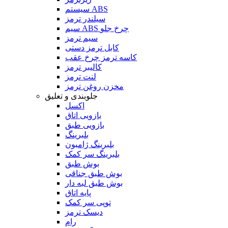
سیستم ABS
سیلندر ترمز
سیم ABS چرخ جلو
سیم ترمز
کابل ترمز دستی
کاسه ترمز چرخ عقب
کالیبر ترمز
لنت ترمز
مخزن روغن ترمز
جلوبندی و تعلیق
اکسل
بازویی اتاق
بازویی طبق
بلبرینگ
بلبرینگ ژامبون
بلبرینگ سر کمک
بوش طبق
بوش طبق جناقی
بوش طبق لبه دار
پایه اتاق
توپی سر کمک
دیسک ترمز
رام