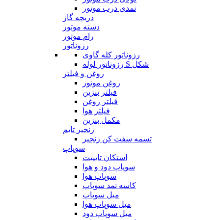
نمدی درب موتور
دریچه گاز
دسته موتور
رام موتور
رزوناتور
رزوناتور کله گاوی
رزوناتور لوله S شکل
روغن و فیلتر
روغن موتور
فیلتر بنزین
فیلتر روغن
فیلتر هوا
مکمل بنزین
زنجیر تایم
تسمه سفت کن زنجیر
سوپاپ
استکان تایپیت
سوپاپ دود و هوا
سوپاپ هوا
کاسه نمد سوپاپ
میل سوپاپ
میل سوپاپ هوا
میل سوپاپ دود