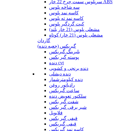
سرپلوس سمت چرخ 22 خار ABS
سه شاخه پلوس
کاسه نمد پلوس
کاسه نمد ته پلوس
کیت گردگیر پلوس
مشعلی پلوس (21 خار بلند)
مشعلی پلوس (21 خار) کوتاه
گاردان
گیربکس (جعبه دنده)
بلبرینگ گیربکس
پوسته گیر بکس
دنده cvt
دنده برنجی و کشویی
دنده دیشلی
دنده کیلومترشمار
رادیاتور روغن
ساعت گیربکس
سلکتور تعویض دنده
شفت گیر بکس
شیر برقی گیر بکس
فلایویل
قیفی گیر بکس
قیفی گیربکس
کاسه نمد گیربکس