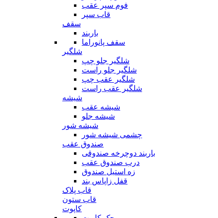
فوم سپر عقب
قاب سپر
سقف
باربند
سقف پانوراما
شلگیر
شلگیر جلو چپ
شلگیر جلو راست
شلگیر عقب چپ
شلگیر عقب راست
شیشه
شیشه عقب
شیشه جلو
شیشه شور
چشمی شیشه شور
صندوق عقب
باربند دوچرخه صندوقی
درب صندوق عقب
زه استیل صندوق
قفل زاپاس بند
قاب پلاک
قاب ستون
کاپوت
جک کاپوت