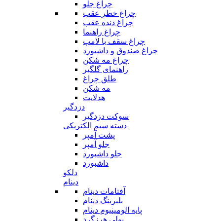
چراغ جلو
چراغ خطر عقب
چراغ دنده عقب
چراغ راهنما
چراغ سقف با لامپ
چراغ صندوق و داشبورد
چراغ مه شکن
راهنمای گلگیر
طلق چراغ
مه شکن
هدلایت
دزدگیر
سوکت دزدگیر
دسته سیم الکتریکی
پشت آمپر
جلو آمپر
جلو داشبورد
داشبورد
دلکو
دینام
آفتامات دینام
بلبرینگ دینام
پایه الومینیوم دینام
پولی هرزگرد