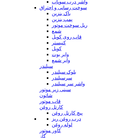
واشر درب سوپاپ
سوخت رسانی و احتراق
باک بنزین
پمپ بنزین
ریل سوخت موتور
شمع
قاب روی کویل
کنیستر
کویل
وایر بوت
وایر شمع
سیلندر
بلوک سیلندر
سرسیلندر
واشر سر سیلندر
سینی زیر موتور
شاتون
قاب موتور
کارتل روغن
پیچ کارتل روغن
درب روغن ریز
لوله روغن
کاور موتور
گاز