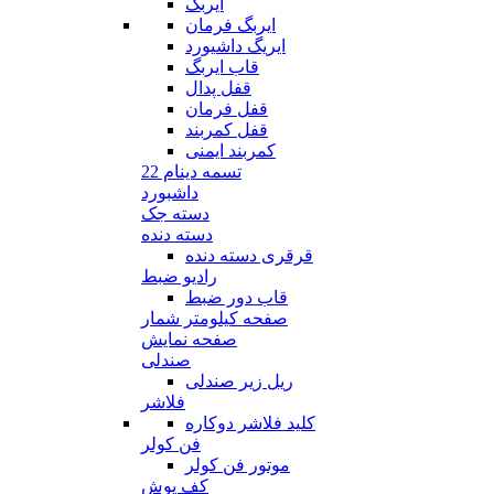
ایربگ
ایربگ فرمان
ایریگ داشیورد
قاب ایربگ
قفل پدال
قفل فرمان
قفل کمربند
کمربند ایمنی
تسمه دینام 22
داشبورد
دسته جک
دسته دنده
قرقری دسته دنده
رادیو ضبط
قاب دور ضبط
صفحه کیلومتر شمار
صفحه نمایش
صندلی
ریل زیر صندلی
فلاشر
کلید فلاشر دوکاره
فن کولر
موتور فن کولر
کف پوش