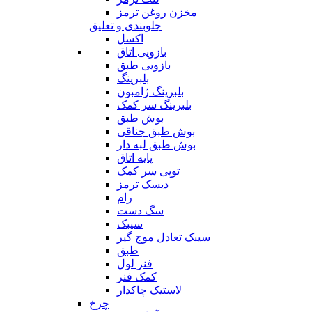
مخزن روغن ترمز
جلوبندی و تعلیق
اکسل
بازویی اتاق
بازویی طبق
بلبرینگ
بلبرینگ ژامبون
بلبرینگ سر کمک
بوش طبق
بوش طبق جناقی
بوش طبق لبه دار
پایه اتاق
توپی سر کمک
دیسک ترمز
رام
سگ دست
سیبک
سیبک تعادل موج گیر
طبق
فنر لول
کمک فنر
لاستیک چاکدار
چرخ