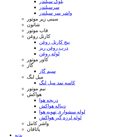
بلوک سیلندر
سرسیلندر
واشر سر سیلندر
سینی زیر موتور
شاتون
قاب موتور
کارتل روغن
پیچ کارتل روغن
درب روغن ریز
لوله روغن
کاور موتور
گاز
سیم گاز
میل لنگ
کاسه نمد میل لنگ
نیم موتور
هواکش
دریچه هوا
دنباله هواکش
لوله سشواری تهویه هوا
لوله لرزه گیر هواکش
واشر کامل
یاتاقان
بدنه