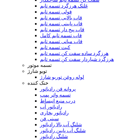
غلتک هرزگرد تسمه تایم
فولی تسمه تایم
قاب بالایی تسمه تایم
قاب پایینی تسمه تایم
قاب پیج دار تسمه تایم
قاب تسمه تایم کامل
قاب میانی تسمه تایم
کیت تسمه تایم
هرزگرد ساده سفت کن تسمه تایم
هرزگرد شیاردار سفت کن تسمه تایم
تسمه موتور
توبو شارژ
لوله روغن توربو شارژ
خنک کننده
پروانه فن رادیاتور
تسمه واتر پمپ
درب منبع انبساط
رادیاتور آب
رادیاتور بخاری
سینی فن
شلنگ آب بالا رادیاتور
شلنگ آب پایین رادیاتور
شلنگ رادیاتور