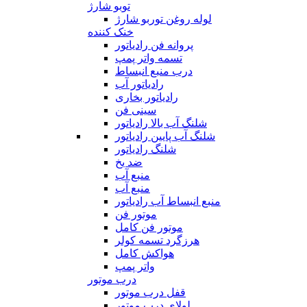
توبو شارژ
لوله روغن توربو شارژ
خنک کننده
پروانه فن رادیاتور
تسمه واتر پمپ
درب منبع انبساط
رادیاتور آب
رادیاتور بخاری
سینی فن
شلنگ آب بالا رادیاتور
شلنگ آب پایین رادیاتور
شلنگ رادیاتور
ضد یخ
منبع آب
منبع آب
منبع انبساط آب رادیاتور
موتور فن
موتور فن کامل
هرزگرد تسمه کولر
هواکش کامل
واتر پمپ
درب موتور
قفل درب موتور
لولای درب موتور