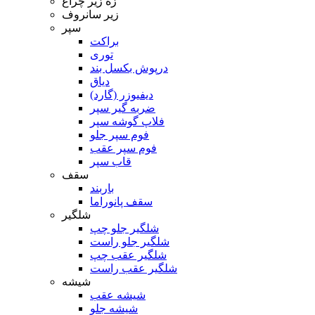
زه زیر چراغ
زیر سانروف
سپر
براکت
توری
درپوش بکسل بند
دیاق
دیفیوزر (گارد)
ضربه گیر سپر
فلاپ گوشه سپر
فوم سپر جلو
فوم سپر عقب
قاب سپر
سقف
باربند
سقف پانوراما
شلگیر
شلگیر جلو چپ
شلگیر جلو راست
شلگیر عقب چپ
شلگیر عقب راست
شیشه
شیشه عقب
شیشه جلو