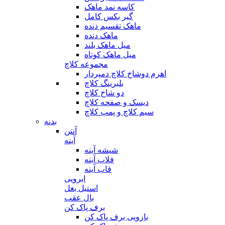
کاسه نمد ماهک
گیر بکس کامل
ماهک تقسیم دنده
ماهک دنده
میل ماهک بلند
میل ماهک کوتاه
مجموعه کلاچ
اهرم دوشاخ کلاچ دمپردار
بلبرینگ کلاچ
دو شاخ کلاچ
دیسک و صفحه کلاچ
سیم کلاچ و پمپ کلاچ
بدنه
آنتن
آینه
شیشه آینه
فلاپ آینه
قاب آینه
ابرویی
استیل بغل
بال عقب
برف پاک کن
بازویی برف پاک کن