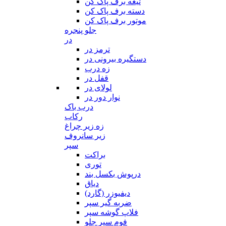
تیغه برف پاک کن
دسته برف پاک کن
موتور برف پاک کن
جلو پنجره
در
ترمز در
دستگیره بیرونی در
زه درب
قفل در
لولای در
نوار دور در
درب باک
رکاب
زه زیر چراغ
زیر سانروف
سپر
براکت
توری
درپوش بکسل بند
دیاق
دیفیوزر (گارد)
ضربه گیر سپر
فلاپ گوشه سپر
فوم سپر جلو