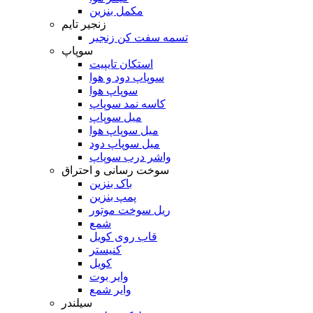
مکمل بنزین
زنجیر تایم
تسمه سفت کن زنجیر
سوپاپ
استکان تایپیت
سوپاپ دود و هوا
سوپاپ هوا
کاسه نمد سوپاپ
میل سوپاپ
میل سوپاپ هوا
میل سوپاپ دود
واشر درب سوپاپ
سوخت رسانی و احتراق
باک بنزین
پمپ بنزین
ریل سوخت موتور
شمع
قاب روی کویل
کنیستر
کویل
وایر بوت
وایر شمع
سیلندر