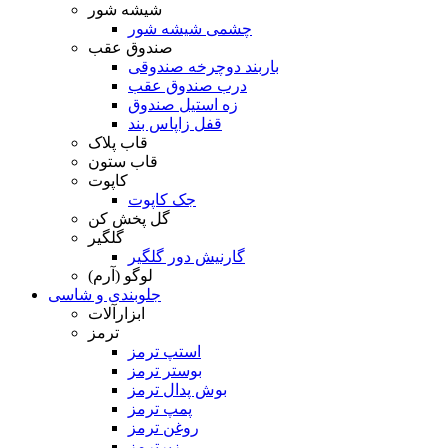
شیشه شور
چشمی شیشه شور
صندوق عقب
باربند دوچرخه صندوقی
درب صندوق عقب
زه استیل صندوق
قفل زاپاس بند
قاب پلاک
قاب ستون
کاپوت
جک کاپوت
گل پخش کن
گلگیر
گارنیش دور گلگیر
لوگو (آرم)
جلوبندی و شاسی
ابزارآلات
ترمز
استپ ترمز
بوستر ترمز
بوش پدال ترمز
پمپ ترمز
روغن ترمز
زیرترمز