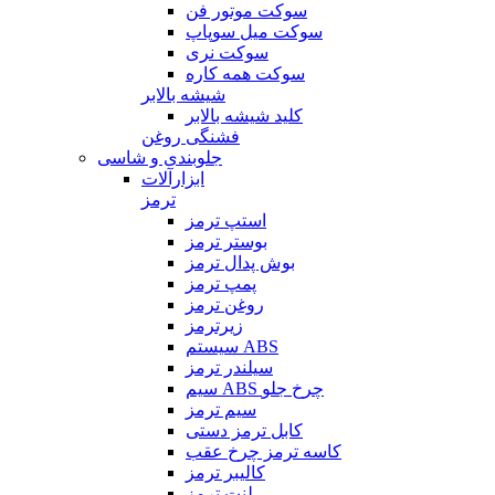
سوکت موتور فن
سوکت میل سوپاپ
سوکت نری
سوکت همه کاره
شیشه بالابر
کلید شیشه بالابر
فشنگی روغن
جلوبندی و شاسی
ابزارآلات
ترمز
استپ ترمز
بوستر ترمز
بوش پدال ترمز
پمپ ترمز
روغن ترمز
زیرترمز
سیستم ABS
سیلندر ترمز
سیم ABS چرخ جلو
سیم ترمز
کابل ترمز دستی
کاسه ترمز چرخ عقب
کالیبر ترمز
لنت ترمز