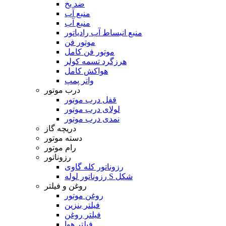
ضد یخ
منبع آب
منبع آب
منبع انبساط آب رادیاتور
موتور فن
موتور فن کامل
هرزگرد تسمه کولر
هواکش کامل
واتر پمپ
درب موتور
قفل درب موتور
لولای درب موتور
نمدی درب موتور
دریچه گاز
دسته موتور
رام موتور
رزوناتور
رزوناتور کله گاوی
رزوناتور لوله S شکل
روغن و فیلتر
روغن موتور
فیلتر بنزین
فیلتر روغن
فیلتر هوا