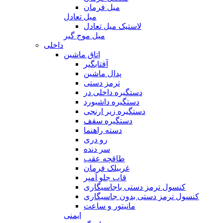
میل فرمان
میل تعادل
لاستیک میل تعادل
میل موج گیر
داخلی
اتاق ماشین
آفتابگیر
پدال ماشین
ترمز دستی
دستگیره داخلی در
دستگیره داشبورد
دستگیره زیر ارنجی
دستگیره سقف
دسته راهنما
رو دری
سر دنده
طاقچه عقب
غربیلک فرمان
قاب جلو آمپر
کنسول ترمز دستی باجاسیگاری
کنسول ترمز دستی بدون جاسیگاری
مانیتور و ساعت
ایمنی