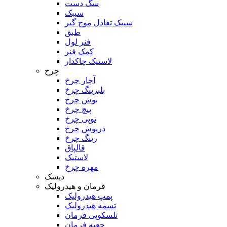
سگ دست
سیبک
سیبک تعادل موج گیر
طبق
فنر لول
کمک فنر
لاستیک چاکدار
چرخ
آچار چرخ
بلبرینگ چرخ
بوش چرخ
پیچ چرخ
توپی چرخ
درپوش چرخ
رینگ چرخ
قالپاق
لاستیک
مهره چرخ
دیسک
فرمان و هیدرولیک
پمپ هیدرولیک
تسمه هیدرولیک
تلسکوپی فرمان
جعبه فرمان