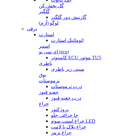
گل پخش کن
گلگیر
گارنیش دور گلگیر
لوگو (آرم)
برقی
استارت
اتوماتیک استارت
استپر
ای سی یو (ecu)
کامپیوتر ECU موتور TU5
باطری
سینی زیر باطری
بوق
ترموستات
درب ترموستات
جعبه فیوز
درب جعبه فیوز
چراغ
پروژکتور
جا چراغی جلو
چراغ استپ سوم LED
چراغ پلاک با لامپ
چراغ ترمز