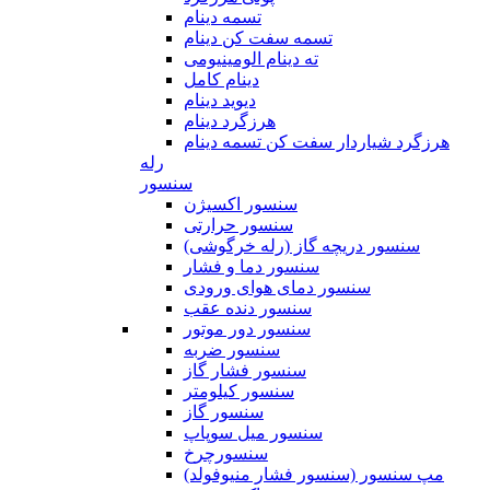
تسمه دینام
تسمه سفت کن دینام
ته دینام الومینیومی
دینام کامل
دیوید دینام
هرزگرد دینام
هرزگرد شیاردار سفت کن تسمه دینام
رله
سنسور
سنسور اکسیژن
سنسور حرارتی
سنسور دریچه گاز (رله خرگوشی)
سنسور دما و فشار
سنسور دمای هوای ورودی
سنسور دنده عقب
سنسور دور موتور
سنسور ضربه
سنسور فشار گاز
سنسور کیلومتر
سنسور گاز
سنسور میل سوپاپ
سنسورچرخ
مپ سنسور (سنسور فشار منیوفولد)