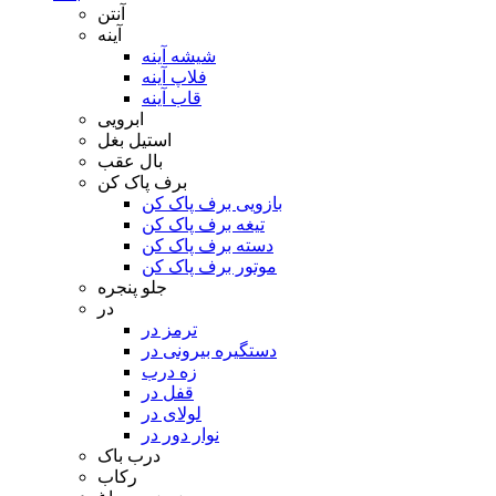
آنتن
آینه
شیشه آینه
فلاپ آینه
قاب آینه
ابرویی
استیل بغل
بال عقب
برف پاک کن
بازویی برف پاک کن
تیغه برف پاک کن
دسته برف پاک کن
موتور برف پاک کن
جلو پنجره
در
ترمز در
دستگیره بیرونی در
زه درب
قفل در
لولای در
نوار دور در
درب باک
رکاب