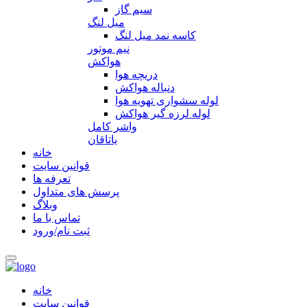
سیم گاز
میل لنگ
کاسه نمد میل لنگ
نیم موتور
هواکش
دریچه هوا
دنباله هواکش
لوله سشواری تهویه هوا
لوله لرزه گیر هواکش
واشر کامل
یاتاقان
خانه
قوانین سایت
تعرفه ها
پرسش های متداول
وبلاگ
تماس با ما
ثبت نام/ورود
خانه
قوانین سایت