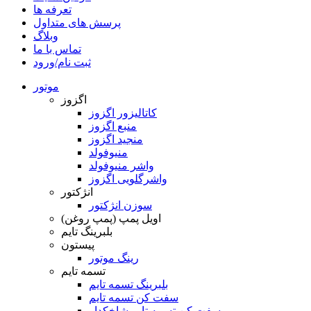
تعرفه ها
پرسش های متداول
وبلاگ
تماس با ما
ثبت نام/ورود
موتور
اگزوز
کاتالیزور اگزوز
منبع اگزوز
منجید اگزوز
منیوفولد
واشر منیوفولد
واشرگلویی اگزوز
انژکتور
سوزن انژکتور
اویل پمپ (پمپ روغن)
بلبرینگ تایم
پیستون
رینگ موتور
تسمه تایم
بلبرینگ تسمه تایم
سفت کن تسمه تایم
سفت کن تسمه تایم شاخکدار