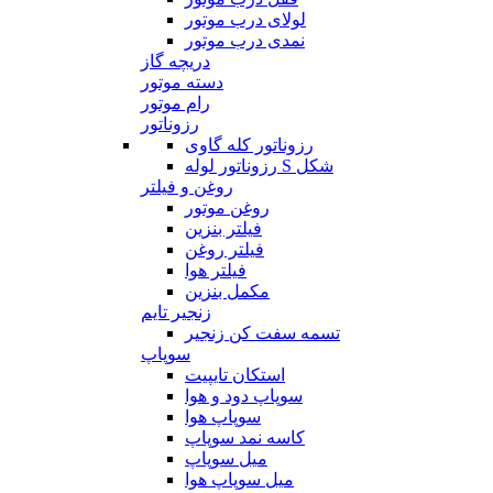
لولای درب موتور
نمدی درب موتور
دریچه گاز
دسته موتور
رام موتور
رزوناتور
رزوناتور کله گاوی
رزوناتور لوله S شکل
روغن و فیلتر
روغن موتور
فیلتر بنزین
فیلتر روغن
فیلتر هوا
مکمل بنزین
زنجیر تایم
تسمه سفت کن زنجیر
سوپاپ
استکان تایپیت
سوپاپ دود و هوا
سوپاپ هوا
کاسه نمد سوپاپ
میل سوپاپ
میل سوپاپ هوا