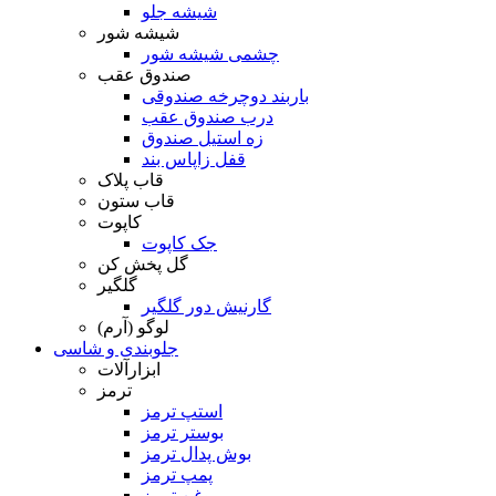
شیشه جلو
شیشه شور
چشمی شیشه شور
صندوق عقب
باربند دوچرخه صندوقی
درب صندوق عقب
زه استیل صندوق
قفل زاپاس بند
قاب پلاک
قاب ستون
کاپوت
جک کاپوت
گل پخش کن
گلگیر
گارنیش دور گلگیر
لوگو (آرم)
جلوبندی و شاسی
ابزارآلات
ترمز
استپ ترمز
بوستر ترمز
بوش پدال ترمز
پمپ ترمز
روغن ترمز