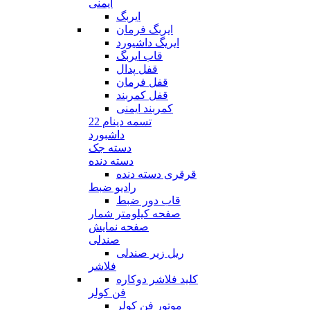
ایمنی
ایربگ
ایربگ فرمان
ایریگ داشیورد
قاب ایربگ
قفل پدال
قفل فرمان
قفل کمربند
کمربند ایمنی
تسمه دینام 22
داشبورد
دسته جک
دسته دنده
قرقری دسته دنده
رادیو ضبط
قاب دور ضبط
صفحه کیلومتر شمار
صفحه نمایش
صندلی
ریل زیر صندلی
فلاشر
کلید فلاشر دوکاره
فن کولر
موتور فن کولر