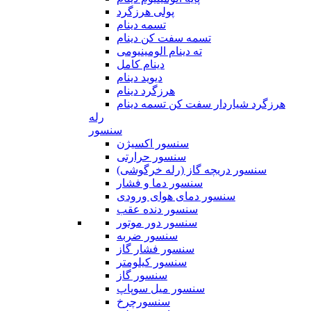
پولی هرزگرد
تسمه دینام
تسمه سفت کن دینام
ته دینام الومینیومی
دینام کامل
دیوید دینام
هرزگرد دینام
هرزگرد شیاردار سفت کن تسمه دینام
رله
سنسور
سنسور اکسیژن
سنسور حرارتی
سنسور دریچه گاز (رله خرگوشی)
سنسور دما و فشار
سنسور دمای هوای ورودی
سنسور دنده عقب
سنسور دور موتور
سنسور ضربه
سنسور فشار گاز
سنسور کیلومتر
سنسور گاز
سنسور میل سوپاپ
سنسورچرخ