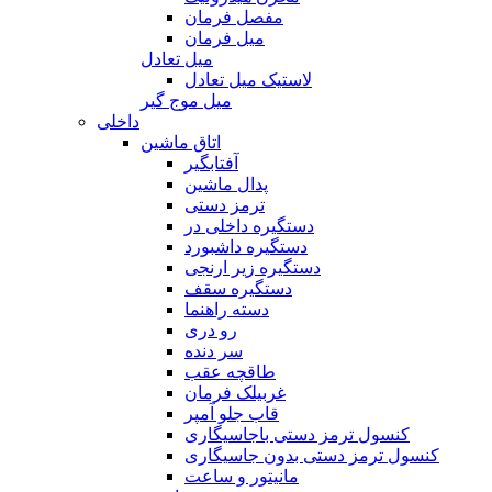
مفصل فرمان
میل فرمان
میل تعادل
لاستیک میل تعادل
میل موج گیر
داخلی
اتاق ماشین
آفتابگیر
پدال ماشین
ترمز دستی
دستگیره داخلی در
دستگیره داشبورد
دستگیره زیر ارنجی
دستگیره سقف
دسته راهنما
رو دری
سر دنده
طاقچه عقب
غربیلک فرمان
قاب جلو آمپر
کنسول ترمز دستی باجاسیگاری
کنسول ترمز دستی بدون جاسیگاری
مانیتور و ساعت