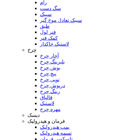
رام
سگ دست
سیبک
سیبک تعادل موج گیر
طبق
فنر لول
کمک فنر
لاستیک چاکدار
چرخ
آچار چرخ
بلبرینگ چرخ
بوش چرخ
پیچ چرخ
توپی چرخ
درپوش چرخ
رینگ چرخ
قالپاق
لاستیک
مهره چرخ
دیسک
فرمان و هیدرولیک
پمپ هیدرولیک
تسمه هیدرولیک
تلسکوپی فرمان