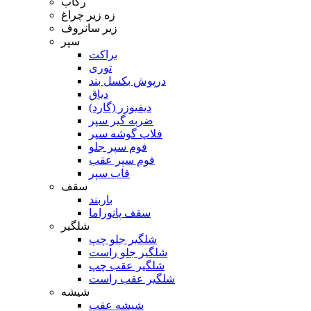
رکاب
زه زیر چراغ
زیر سانروف
سپر
براکت
توری
درپوش بکسل بند
دیاق
دیفیوزر (گارد)
ضربه گیر سپر
فلاپ گوشه سپر
فوم سپر جلو
فوم سپر عقب
قاب سپر
سقف
باربند
سقف پانوراما
شلگیر
شلگیر جلو چپ
شلگیر جلو راست
شلگیر عقب چپ
شلگیر عقب راست
شیشه
شیشه عقب