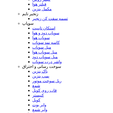
فیلتر هوا
مکمل بنزین
زنجیر تایم
تسمه سفت کن زنجیر
سوپاپ
استکان تایپیت
سوپاپ دود و هوا
سوپاپ هوا
کاسه نمد سوپاپ
میل سوپاپ
میل سوپاپ هوا
میل سوپاپ دود
واشر درب سوپاپ
سوخت رسانی و احتراق
باک بنزین
پمپ بنزین
ریل سوخت موتور
شمع
قاب روی کویل
کنیستر
کویل
وایر بوت
وایر شمع