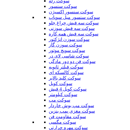
سوکت رله
سوکت سنسور
سوکت سنسور اکسیژن
سوکت سنسور میل سوپاپ
سوکت سه فیش چراغ جلو
سوکت سه فیش سوزنی
سوکت سه فیش همه کاره
سوکت سوزن انژکتور
سوکت سوزن گاز
سوکت سویچ موتور
سوکت شاسی لای در
سوکت فن دو دور مادگی
سوکت فیلتر ثانویه
سوکت کالسکه ای
سوکت کلید بالابر
سوکت کویل
سوکت کویل 4 فیش
سوکت کیلومتر
سوکت مپ
سوکت مپ بوش خاردار
سوکت مغزی پمپ بنزین
سوکت مقاومت فن
سوکت مگسی
سوکت مهره حرارتی