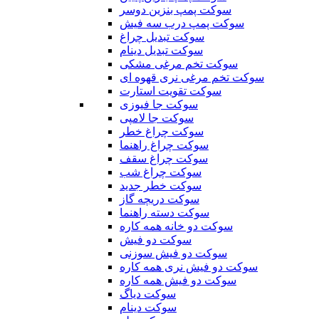
سوکت پمپ بنزین دوسر
سوکت پمپ درب سه فیش
سوکت تبدیل چراغ
سوکت تبدیل دینام
سوکت تخم مرغی مشکی
سوکت تخم مرغی نری قهوه ای
سوکت تقویت استارت
سوکت جا فیوزی
سوکت جا لامپی
سوکت چراغ خطر
سوکت چراغ راهنما
سوکت چراغ سقف
سوکت چراغ شب
سوکت خطر جدید
سوکت دریچه گاز
سوکت دسته راهنما
سوکت دو خانه همه کاره
سوکت دو فیش
سوکت دو فیش سوزنی
سوکت دو فیش نری همه کاره
سوکت دو فیش همه کاره
سوکت دیاگ
سوکت دینام