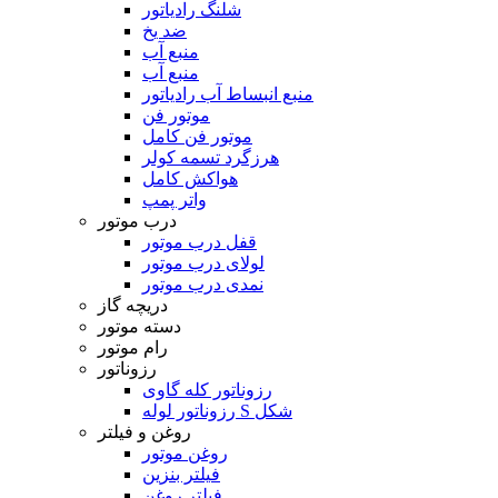
شلنگ رادیاتور
ضد یخ
منبع آب
منبع آب
منبع انبساط آب رادیاتور
موتور فن
موتور فن کامل
هرزگرد تسمه کولر
هواکش کامل
واتر پمپ
درب موتور
قفل درب موتور
لولای درب موتور
نمدی درب موتور
دریچه گاز
دسته موتور
رام موتور
رزوناتور
رزوناتور کله گاوی
رزوناتور لوله S شکل
روغن و فیلتر
روغن موتور
فیلتر بنزین
فیلتر روغن