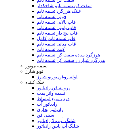
سفت کن تسمه تایم
سفت کن تسمه تایم شاخکدار
غلتک هرزگرد تسمه تایم
فولی تسمه تایم
قاب بالایی تسمه تایم
قاب پایینی تسمه تایم
قاب پیج دار تسمه تایم
قاب تسمه تایم کامل
قاب میانی تسمه تایم
کیت تسمه تایم
هرزگرد ساده سفت کن تسمه تایم
هرزگرد شیاردار سفت کن تسمه تایم
تسمه موتور
توبو شارژ
لوله روغن توربو شارژ
خنک کننده
پروانه فن رادیاتور
تسمه واتر پمپ
درب منبع انبساط
رادیاتور آب
رادیاتور بخاری
سینی فن
شلنگ آب بالا رادیاتور
شلنگ آب پایین رادیاتور