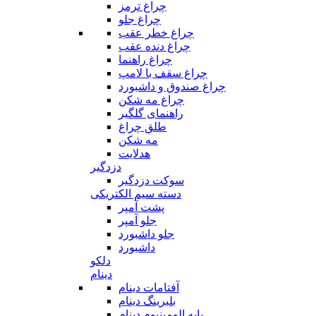
چراغ ترمز
چراغ جلو
چراغ خطر عقب
چراغ دنده عقب
چراغ راهنما
چراغ سقف با لامپ
چراغ صندوق و داشبورد
چراغ مه شکن
راهنمای گلگیر
طلق چراغ
مه شکن
هدلایت
دزدگیر
سوکت دزدگیر
دسته سیم الکتریکی
پشت آمپر
جلو آمپر
جلو داشبورد
داشبورد
دلکو
دینام
آفتامات دینام
بلبرینگ دینام
پایه الومینیوم دینام