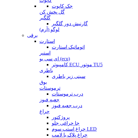
کاپوت
جک کاپوت
گل پخش کن
گلگیر
گارنیش دور گلگیر
لوگو (آرم)
برقی
استارت
اتوماتیک استارت
استپر
ای سی یو (ecu)
کامپیوتر ECU موتور TU5
باطری
سینی زیر باطری
بوق
ترموستات
درب ترموستات
جعبه فیوز
درب جعبه فیوز
چراغ
پروژکتور
جا چراغی جلو
چراغ استپ سوم LED
چراغ پلاک با لامپ