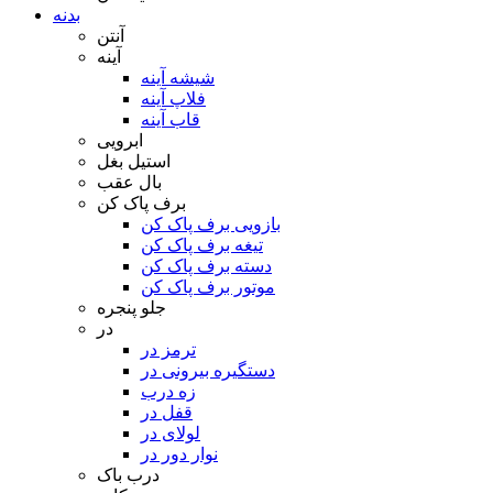
بدنه
آنتن
آینه
شیشه آینه
فلاپ آینه
قاب آینه
ابرویی
استیل بغل
بال عقب
برف پاک کن
بازویی برف پاک کن
تیغه برف پاک کن
دسته برف پاک کن
موتور برف پاک کن
جلو پنجره
در
ترمز در
دستگیره بیرونی در
زه درب
قفل در
لولای در
نوار دور در
درب باک