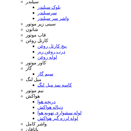
سیلندر
بلوک سیلندر
سرسیلندر
واشر سر سیلندر
سینی زیر موتور
شاتون
قاب موتور
کارتل روغن
پیچ کارتل روغن
درب روغن ریز
لوله روغن
کاور موتور
گاز
سیم گاز
میل لنگ
کاسه نمد میل لنگ
نیم موتور
هواکش
دریچه هوا
دنباله هواکش
لوله سشواری تهویه هوا
لوله لرزه گیر هواکش
واشر کامل
یاتاقان