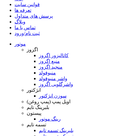
قوانین سایت
تعرفه ها
پرسش های متداول
وبلاگ
تماس با ما
ثبت نام/ورود
موتور
اگزوز
کاتالیزور اگزوز
منبع اگزوز
منجید اگزوز
منیوفولد
واشر منیوفولد
واشرگلویی اگزوز
انژکتور
سوزن انژکتور
اویل پمپ (پمپ روغن)
بلبرینگ تایم
پیستون
رینگ موتور
تسمه تایم
بلبرینگ تسمه تایم