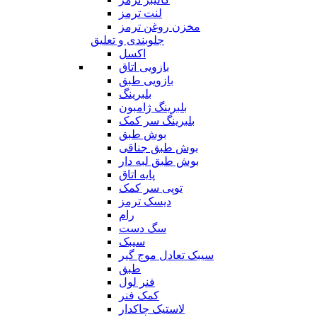
لنت ترمز
مخزن روغن ترمز
جلوبندی و تعلیق
اکسل
بازویی اتاق
بازویی طبق
بلبرینگ
بلبرینگ ژامبون
بلبرینگ سر کمک
بوش طبق
بوش طبق جناقی
بوش طبق لبه دار
پایه اتاق
توپی سر کمک
دیسک ترمز
رام
سگ دست
سیبک
سیبک تعادل موج گیر
طبق
فنر لول
کمک فنر
لاستیک چاکدار