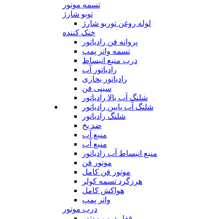
تسمه موتور
توبو شارژ
لوله روغن توربو شارژ
خنک کننده
پروانه فن رادیاتور
تسمه واتر پمپ
درب منبع انبساط
رادیاتور آب
رادیاتور بخاری
سینی فن
شلنگ آب بالا رادیاتور
شلنگ آب پایین رادیاتور
شلنگ رادیاتور
ضد یخ
منبع آب
منبع آب
منبع انبساط آب رادیاتور
موتور فن
موتور فن کامل
هرزگرد تسمه کولر
هواکش کامل
واتر پمپ
درب موتور
قفل درب موتور