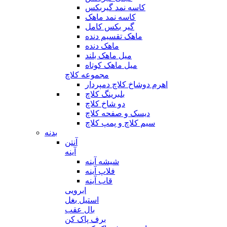
کاسه نمد گیربکس
کاسه نمد ماهک
گیر بکس کامل
ماهک تقسیم دنده
ماهک دنده
میل ماهک بلند
میل ماهک کوتاه
مجموعه کلاچ
اهرم دوشاخ کلاچ دمپردار
بلبرینگ کلاچ
دو شاخ کلاچ
دیسک و صفحه کلاچ
سیم کلاچ و پمپ کلاچ
بدنه
آنتن
آینه
شیشه آینه
فلاپ آینه
قاب آینه
ابرویی
استیل بغل
بال عقب
برف پاک کن