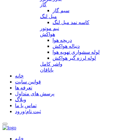
گاز
سیم گاز
میل لنگ
کاسه نمد میل لنگ
نیم موتور
هواکش
دریچه هوا
دنباله هواکش
لوله سشواری تهویه هوا
لوله لرزه گیر هواکش
واشر کامل
یاتاقان
خانه
قوانین سایت
تعرفه ها
پرسش های متداول
وبلاگ
تماس با ما
ثبت نام/ورود
خانه