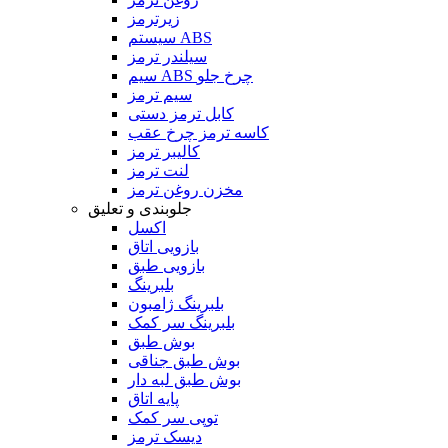
زیرترمز
سیستم ABS
سیلندر ترمز
سیم ABS چرخ جلو
سیم ترمز
کابل ترمز دستی
کاسه ترمز چرخ عقب
کالیبر ترمز
لنت ترمز
مخزن روغن ترمز
جلوبندی و تعلیق
اکسل
بازویی اتاق
بازویی طبق
بلبرینگ
بلبرینگ ژامبون
بلبرینگ سر کمک
بوش طبق
بوش طبق جناقی
بوش طبق لبه دار
پایه اتاق
توپی سر کمک
دیسک ترمز