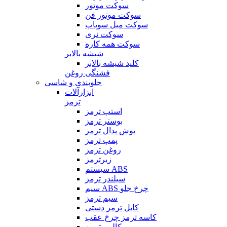
سوکت موتور
سوکت موتور فن
سوکت میل سوپاپ
سوکت نری
سوکت همه کاره
شیشه بالابر
کلید شیشه بالابر
فشنگی روغن
جلوبندی و شاسی
ابزارآلات
ترمز
استپ ترمز
بوستر ترمز
بوش پدال ترمز
پمپ ترمز
روغن ترمز
زیرترمز
سیستم ABS
سیلندر ترمز
سیم ABS چرخ جلو
سیم ترمز
کابل ترمز دستی
کاسه ترمز چرخ عقب
کالیبر ترمز