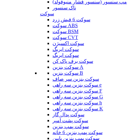
مپ سنسور (سنسور فشار منیوفولد)
ناک سنسور
سوکت
سوکت 6 فیش زرد
سوکت ABS
سوکت BSM
سوکت CVT
سوکت اکسیژن
سوکت ایربگ
سوکت ایربگ
سوکت برف پاک کن
سوکت بنزین A
سوکت بنزین B
سوکت بنزین سر صاف
سوکت بنزین سه راهی e
سوکت بنزین سه راهی F
سوکت بنزین سه راهی G
سوکت بنزین سه راهی h
سوکت بنزین سه راهی K
سوکت پدال گاز
سوکت پشت آمپر
سوکت پمپ بنزین
سوکت پمپ بنزین 6 خانه
سوکت پمپ بنزین پایین