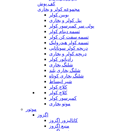
کف پوش
مجموعه کولر و بخاری
بوبین کولر
پنل کولر و بخاری
پولی سر کمپرسور کولر
تسمه دینام کولر
تسمه سفت کن کولر
تسمه کولر هیدرولیک
دریچه کولر سوناتایی
دریچه کولر و بخاری
رادیاتور کولر
شلنگ بخاری
شلنگ بخاری بلند
شلنگ بخاری کوتاه
شیر انبساط
کلاچ کولر
کلاچ کولر
کمپرسور کولر
موتو بخاری
موتور
اگزوز
کاتالیزور اگزوز
منبع اگزوز