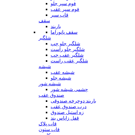
فوم سپر جلو
فوم سپر عقب
قاب سپر
سقف
باربند
سقف پانوراما
شلگیر
شلگیر جلو چپ
شلگیر جلو راست
شلگیر عقب چپ
شلگیر عقب راست
شیشه
شیشه عقب
شیشه جلو
شیشه شور
چشمی شیشه شور
صندوق عقب
باربند دوچرخه صندوقی
درب صندوق عقب
زه استیل صندوق
قفل زاپاس بند
قاب پلاک
قاب ستون