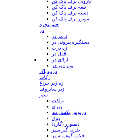
بازویی برف پاک کن
تیغه برف پاک کن
دسته برف پاک کن
موتور برف پاک کن
جلو پنجره
در
ترمز در
دستگیره بیرونی در
زه درب
قفل در
لولای در
نوار دور در
درب باک
رکاب
زه زیر چراغ
زیر سانروف
سپر
براکت
توری
درپوش بکسل بند
دیاق
دیفیوزر (گارد)
ضربه گیر سپر
فلاپ گوشه سپر