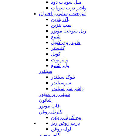
میل سوپاپ دود
واشر درب سوپاپ
سوخت رسانی و احتراق
باک بنزین
پمپ بنزین
ریل سوخت موتور
شمع
قاب روی کویل
کنیستر
کویل
وایر بوت
وایر شمع
سیلندر
بلوک سیلندر
سرسیلندر
واشر سر سیلندر
سینی زیر موتور
شاتون
قاب موتور
کارتل روغن
پیچ کارتل روغن
درب روغن ریز
لوله روغن
کاور موتور