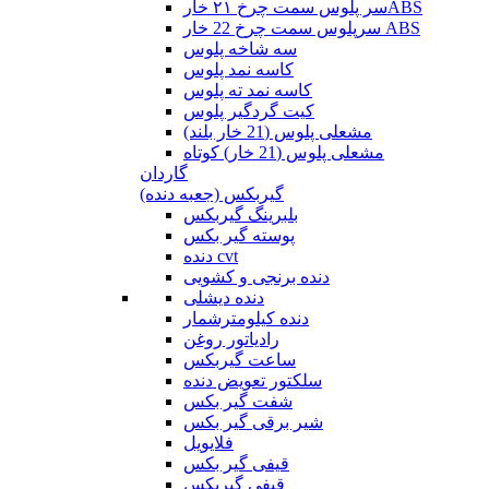
سر پلوس سمت چرخ ۲۱ خارABS
سرپلوس سمت چرخ 22 خار ABS
سه شاخه پلوس
کاسه نمد پلوس
کاسه نمد ته پلوس
کیت گردگیر پلوس
مشعلی پلوس (21 خار بلند)
مشعلی پلوس (21 خار) کوتاه
گاردان
گیربکس (جعبه دنده)
بلبرینگ گیربکس
پوسته گیر بکس
دنده cvt
دنده برنجی و کشویی
دنده دیشلی
دنده کیلومترشمار
رادیاتور روغن
ساعت گیربکس
سلکتور تعویض دنده
شفت گیر بکس
شیر برقی گیر بکس
فلایویل
قیفی گیر بکس
قیفی گیربکس