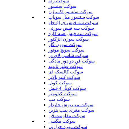
سوکت رله
سوکت سنسور
سوکت سنسور اکسیژن
سوکت سنسور میل سوپاپ
سوکت سه فیش چراغ جلو
سوکت سه فیش سوزنی
سوکت سه فیش همه کاره
سوکت سوزن انژکتور
سوکت سوزن گاز
سوکت سویچ موتور
سوکت شاسی لای در
سوکت فن دو دور مادگی
سوکت فیلتر ثانویه
سوکت کالسکه ای
سوکت کلید بالابر
سوکت کویل
سوکت کویل 4 فیش
سوکت کیلومتر
سوکت مپ
سوکت مپ بوش خاردار
سوکت مغزی پمپ بنزین
سوکت مقاومت فن
سوکت مگسی
سوکت مهره حرارتی