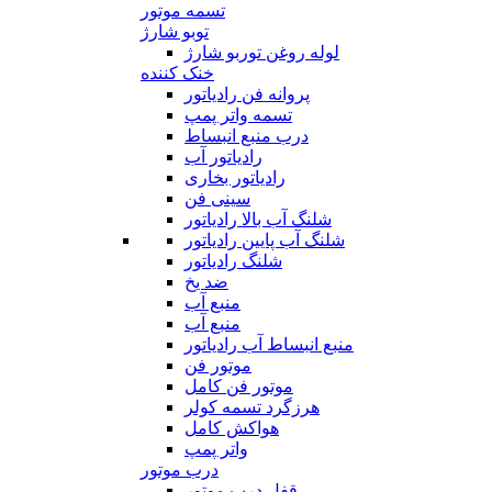
تسمه موتور
توبو شارژ
لوله روغن توربو شارژ
خنک کننده
پروانه فن رادیاتور
تسمه واتر پمپ
درب منبع انبساط
رادیاتور آب
رادیاتور بخاری
سینی فن
شلنگ آب بالا رادیاتور
شلنگ آب پایین رادیاتور
شلنگ رادیاتور
ضد یخ
منبع آب
منبع آب
منبع انبساط آب رادیاتور
موتور فن
موتور فن کامل
هرزگرد تسمه کولر
هواکش کامل
واتر پمپ
درب موتور
قفل درب موتور