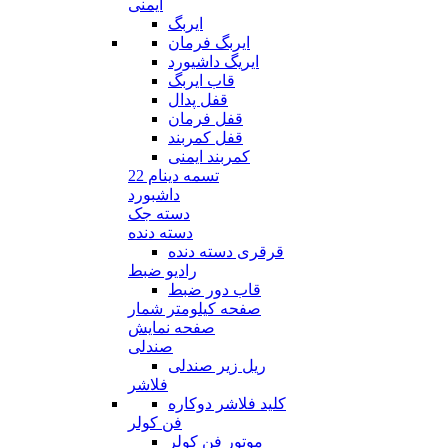
ایمنی
ایربگ
ایربگ فرمان
ایریگ داشیورد
قاب ایربگ
قفل پدال
قفل فرمان
قفل کمربند
کمربند ایمنی
تسمه دینام 22
داشبورد
دسته جک
دسته دنده
قرقری دسته دنده
رادیو ضبط
قاب دور ضبط
صفحه کیلومتر شمار
صفحه نمایش
صندلی
ریل زیر صندلی
فلاشر
کلید فلاشر دوکاره
فن کولر
موتور فن کولر