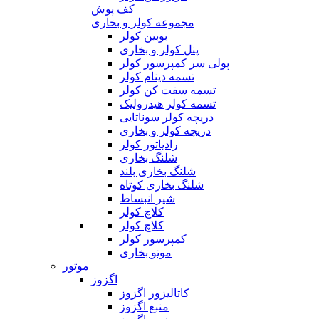
کف پوش
مجموعه کولر و بخاری
بوبین کولر
پنل کولر و بخاری
پولی سر کمپرسور کولر
تسمه دینام کولر
تسمه سفت کن کولر
تسمه کولر هیدرولیک
دریچه کولر سوناتایی
دریچه کولر و بخاری
رادیاتور کولر
شلنگ بخاری
شلنگ بخاری بلند
شلنگ بخاری کوتاه
شیر انبساط
کلاچ کولر
کلاچ کولر
کمپرسور کولر
موتو بخاری
موتور
اگزوز
کاتالیزور اگزوز
منبع اگزوز