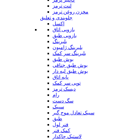
لنت ترمز
مخزن روغن ترمز
جلوبندی و تعلیق
اکسل
بازویی اتاق
بازویی طبق
بلبرینگ
بلبرینگ ژامبون
بلبرینگ سر کمک
بوش طبق
بوش طبق جناقی
بوش طبق لبه دار
پایه اتاق
توپی سر کمک
دیسک ترمز
رام
سگ دست
سیبک
سیبک تعادل موج گیر
طبق
فنر لول
کمک فنر
لاستیک چاکدار