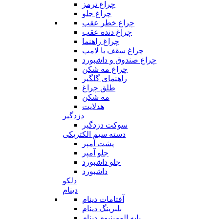
چراغ ترمز
چراغ جلو
چراغ خطر عقب
چراغ دنده عقب
چراغ راهنما
چراغ سقف با لامپ
چراغ صندوق و داشبورد
چراغ مه شکن
راهنمای گلگیر
طلق چراغ
مه شکن
هدلایت
دزدگیر
سوکت دزدگیر
دسته سیم الکتریکی
پشت آمپر
جلو آمپر
جلو داشبورد
داشبورد
دلکو
دینام
آفتامات دینام
بلبرینگ دینام
پایه الومینیوم دینام