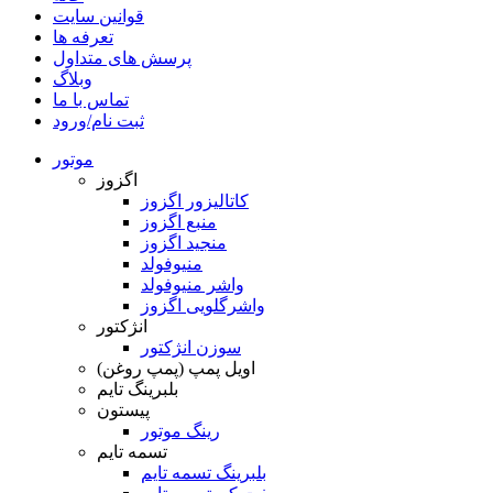
قوانین سایت
تعرفه ها
پرسش های متداول
وبلاگ
تماس با ما
ثبت نام/ورود
موتور
اگزوز
کاتالیزور اگزوز
منبع اگزوز
منجید اگزوز
منیوفولد
واشر منیوفولد
واشرگلویی اگزوز
انژکتور
سوزن انژکتور
اویل پمپ (پمپ روغن)
بلبرینگ تایم
پیستون
رینگ موتور
تسمه تایم
بلبرینگ تسمه تایم