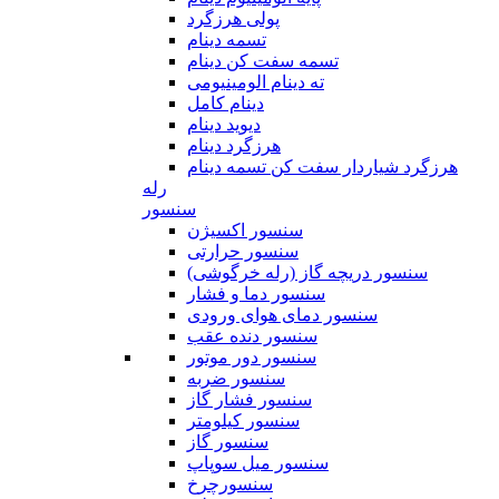
پولی هرزگرد
تسمه دینام
تسمه سفت کن دینام
ته دینام الومینیومی
دینام کامل
دیوید دینام
هرزگرد دینام
هرزگرد شیاردار سفت کن تسمه دینام
رله
سنسور
سنسور اکسیژن
سنسور حرارتی
سنسور دریچه گاز (رله خرگوشی)
سنسور دما و فشار
سنسور دمای هوای ورودی
سنسور دنده عقب
سنسور دور موتور
سنسور ضربه
سنسور فشار گاز
سنسور کیلومتر
سنسور گاز
سنسور میل سوپاپ
سنسورچرخ