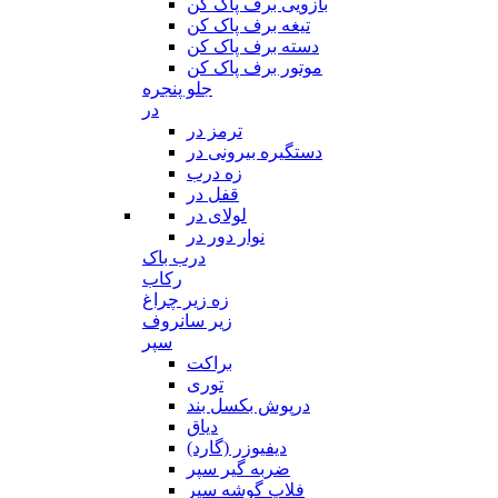
بازویی برف پاک کن
تیغه برف پاک کن
دسته برف پاک کن
موتور برف پاک کن
جلو پنجره
در
ترمز در
دستگیره بیرونی در
زه درب
قفل در
لولای در
نوار دور در
درب باک
رکاب
زه زیر چراغ
زیر سانروف
سپر
براکت
توری
درپوش بکسل بند
دیاق
دیفیوزر (گارد)
ضربه گیر سپر
فلاپ گوشه سپر