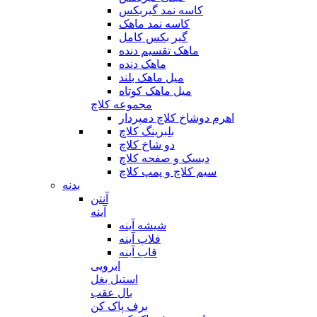
کاسه نمد گیربکس
کاسه نمد ماهک
گیر بکس کامل
ماهک تقسیم دنده
ماهک دنده
میل ماهک بلند
میل ماهک کوتاه
مجموعه کلاچ
اهرم دوشاخ کلاچ دمپردار
بلبرینگ کلاچ
دو شاخ کلاچ
دیسک و صفحه کلاچ
سیم کلاچ و پمپ کلاچ
بدنه
آنتن
آینه
شیشه آینه
فلاپ آینه
قاب آینه
ابرویی
استیل بغل
بال عقب
برف پاک کن