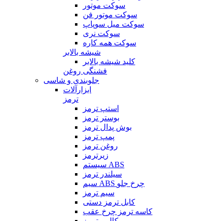
سوکت موتور
سوکت موتور فن
سوکت میل سوپاپ
سوکت نری
سوکت همه کاره
شیشه بالابر
کلید شیشه بالابر
فشنگی روغن
جلوبندی و شاسی
ابزارآلات
ترمز
استپ ترمز
بوستر ترمز
بوش پدال ترمز
پمپ ترمز
روغن ترمز
زیرترمز
سیستم ABS
سیلندر ترمز
سیم ABS چرخ جلو
سیم ترمز
کابل ترمز دستی
کاسه ترمز چرخ عقب
کالیبر ترمز