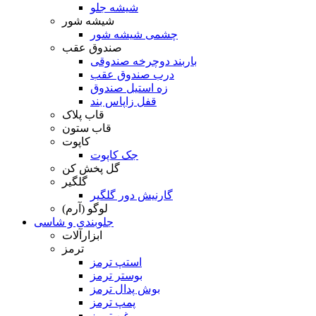
شیشه جلو
شیشه شور
چشمی شیشه شور
صندوق عقب
باربند دوچرخه صندوقی
درب صندوق عقب
زه استیل صندوق
قفل زاپاس بند
قاب پلاک
قاب ستون
کاپوت
جک کاپوت
گل پخش کن
گلگیر
گارنیش دور گلگیر
لوگو (آرم)
جلوبندی و شاسی
ابزارآلات
ترمز
استپ ترمز
بوستر ترمز
بوش پدال ترمز
پمپ ترمز
روغن ترمز