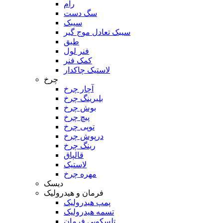
رام
سگ دست
سیبک
سیبک تعادل موج گیر
طبق
فنر لول
کمک فنر
لاستیک چاکدار
چرخ
آچار چرخ
بلبرینگ چرخ
بوش چرخ
پیچ چرخ
توپی چرخ
درپوش چرخ
رینگ چرخ
قالپاق
لاستیک
مهره چرخ
دیسک
فرمان و هیدرولیک
پمپ هیدرولیک
تسمه هیدرولیک
تلسکوپی فرمان