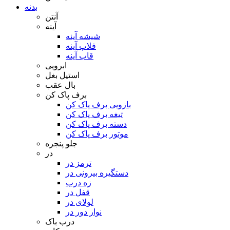
بدنه
آنتن
آینه
شیشه آینه
فلاپ آینه
قاب آینه
ابرویی
استیل بغل
بال عقب
برف پاک کن
بازویی برف پاک کن
تیغه برف پاک کن
دسته برف پاک کن
موتور برف پاک کن
جلو پنجره
در
ترمز در
دستگیره بیرونی در
زه درب
قفل در
لولای در
نوار دور در
درب باک