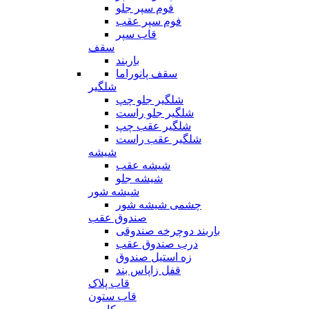
فوم سپر جلو
فوم سپر عقب
قاب سپر
سقف
باربند
سقف پانوراما
شلگیر
شلگیر جلو چپ
شلگیر جلو راست
شلگیر عقب چپ
شلگیر عقب راست
شیشه
شیشه عقب
شیشه جلو
شیشه شور
چشمی شیشه شور
صندوق عقب
باربند دوچرخه صندوقی
درب صندوق عقب
زه استیل صندوق
قفل زاپاس بند
قاب پلاک
قاب ستون