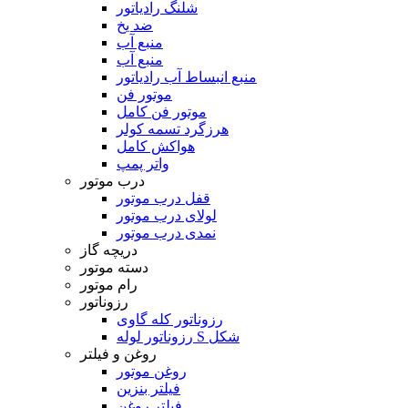
شلنگ رادیاتور
ضد یخ
منبع آب
منبع آب
منبع انبساط آب رادیاتور
موتور فن
موتور فن کامل
هرزگرد تسمه کولر
هواکش کامل
واتر پمپ
درب موتور
قفل درب موتور
لولای درب موتور
نمدی درب موتور
دریچه گاز
دسته موتور
رام موتور
رزوناتور
رزوناتور کله گاوی
رزوناتور لوله S شکل
روغن و فیلتر
روغن موتور
فیلتر بنزین
فیلتر روغن