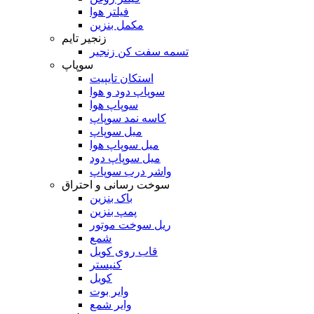
فیلتر هوا
مکمل بنزین
زنجیر تایم
تسمه سفت کن زنجیر
سوپاپ
استکان تایپیت
سوپاپ دود و هوا
سوپاپ هوا
کاسه نمد سوپاپ
میل سوپاپ
میل سوپاپ هوا
میل سوپاپ دود
واشر درب سوپاپ
سوخت رسانی و احتراق
باک بنزین
پمپ بنزین
ریل سوخت موتور
شمع
قاب روی کویل
کنیستر
کویل
وایر بوت
وایر شمع