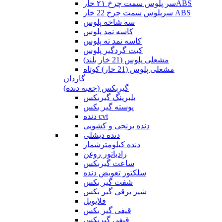
سر پلوس سمت چرخ ۲۱ خارABS
سرپلوس سمت چرخ 22 خار ABS
سه شاخه پلوس
کاسه نمد پلوس
کاسه نمد ته پلوس
کیت گردگیر پلوس
مشعلی پلوس (21 خار بلند)
مشعلی پلوس (21 خار) کوتاه
گاردان
گیربکس (جعبه دنده)
بلبرینگ گیربکس
پوسته گیر بکس
دنده cvt
دنده برنجی و کشویی
دنده دیشلی
دنده کیلومترشمار
رادیاتور روغن
ساعت گیربکس
سلکتور تعویض دنده
شفت گیر بکس
شیر برقی گیر بکس
فلایویل
قیفی گیر بکس
قیفی گیربکس