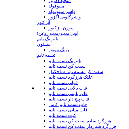
منجید اگزوز
منیوفولد
واشر منیوفولد
واشرگلویی اگزوز
انژکتور
سوزن انژکتور
اویل پمپ (پمپ روغن)
بلبرینگ تایم
پیستون
رینگ موتور
تسمه تایم
بلبرینگ تسمه تایم
سفت کن تسمه تایم
سفت کن تسمه تایم شاخکدار
غلتک هرزگرد تسمه تایم
فولی تسمه تایم
قاب بالایی تسمه تایم
قاب پایینی تسمه تایم
قاب پیج دار تسمه تایم
قاب تسمه تایم کامل
قاب میانی تسمه تایم
کیت تسمه تایم
هرزگرد ساده سفت کن تسمه تایم
هرزگرد شیاردار سفت کن تسمه تایم