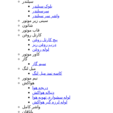
سیلندر
بلوک سیلندر
سرسیلندر
واشر سر سیلندر
سینی زیر موتور
شاتون
قاب موتور
کارتل روغن
پیچ کارتل روغن
درب روغن ریز
لوله روغن
کاور موتور
گاز
سیم گاز
میل لنگ
کاسه نمد میل لنگ
نیم موتور
هواکش
دریچه هوا
دنباله هواکش
لوله سشواری تهویه هوا
لوله لرزه گیر هواکش
واشر کامل
یاتاقان