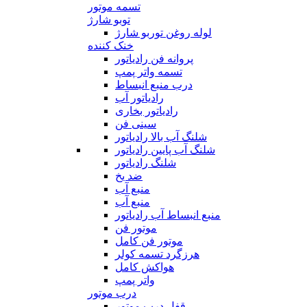
تسمه موتور
توبو شارژ
لوله روغن توربو شارژ
خنک کننده
پروانه فن رادیاتور
تسمه واتر پمپ
درب منبع انبساط
رادیاتور آب
رادیاتور بخاری
سینی فن
شلنگ آب بالا رادیاتور
شلنگ آب پایین رادیاتور
شلنگ رادیاتور
ضد یخ
منبع آب
منبع آب
منبع انبساط آب رادیاتور
موتور فن
موتور فن کامل
هرزگرد تسمه کولر
هواکش کامل
واتر پمپ
درب موتور
قفل درب موتور