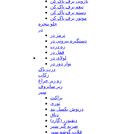
بازویی برف پاک کن
تیغه برف پاک کن
دسته برف پاک کن
موتور برف پاک کن
جلو پنجره
در
ترمز در
دستگیره بیرونی در
زه درب
قفل در
لولای در
نوار دور در
درب باک
رکاب
زه زیر چراغ
زیر سانروف
سپر
براکت
توری
درپوش بکسل بند
دیاق
دیفیوزر (گارد)
ضربه گیر سپر
فلاپ گوشه سپر