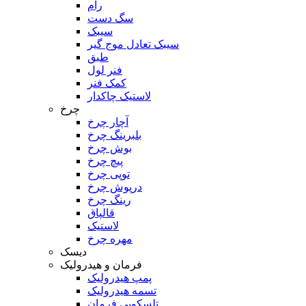
رام
سگ دست
سیبک
سیبک تعادل موج گیر
طبق
فنر لول
کمک فنر
لاستیک چاکدار
چرخ
آچار چرخ
بلبرینگ چرخ
بوش چرخ
پیچ چرخ
توپی چرخ
درپوش چرخ
رینگ چرخ
قالپاق
لاستیک
مهره چرخ
دیسک
فرمان و هیدرولیک
پمپ هیدرولیک
تسمه هیدرولیک
تلسکوپی فرمان