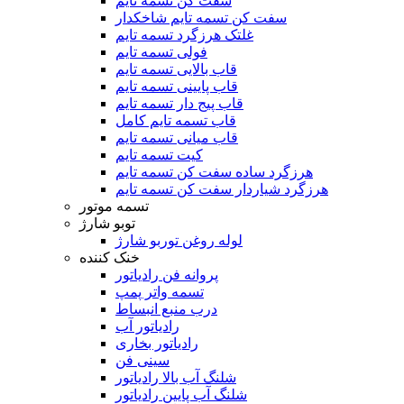
سفت کن تسمه تایم
سفت کن تسمه تایم شاخکدار
غلتک هرزگرد تسمه تایم
فولی تسمه تایم
قاب بالایی تسمه تایم
قاب پایینی تسمه تایم
قاب پیج دار تسمه تایم
قاب تسمه تایم کامل
قاب میانی تسمه تایم
کیت تسمه تایم
هرزگرد ساده سفت کن تسمه تایم
هرزگرد شیاردار سفت کن تسمه تایم
تسمه موتور
توبو شارژ
لوله روغن توربو شارژ
خنک کننده
پروانه فن رادیاتور
تسمه واتر پمپ
درب منبع انبساط
رادیاتور آب
رادیاتور بخاری
سینی فن
شلنگ آب بالا رادیاتور
شلنگ آب پایین رادیاتور