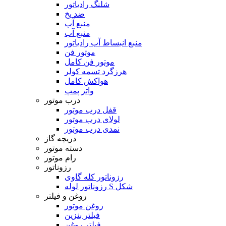
شلنگ رادیاتور
ضد یخ
منبع آب
منبع آب
منبع انبساط آب رادیاتور
موتور فن
موتور فن کامل
هرزگرد تسمه کولر
هواکش کامل
واتر پمپ
درب موتور
قفل درب موتور
لولای درب موتور
نمدی درب موتور
دریچه گاز
دسته موتور
رام موتور
رزوناتور
رزوناتور کله گاوی
رزوناتور لوله S شکل
روغن و فیلتر
روغن موتور
فیلتر بنزین
فیلتر روغن