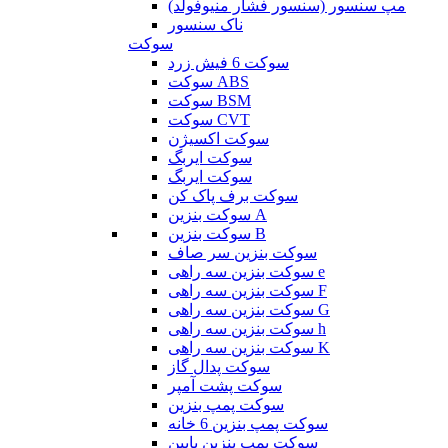
مپ سنسور (سنسور فشار منیوفولد)
ناک سنسور
سوکت
سوکت 6 فیش زرد
سوکت ABS
سوکت BSM
سوکت CVT
سوکت اکسیژن
سوکت ایربگ
سوکت ایربگ
سوکت برف پاک کن
سوکت بنزین A
سوکت بنزین B
سوکت بنزین سر صاف
سوکت بنزین سه راهی e
سوکت بنزین سه راهی F
سوکت بنزین سه راهی G
سوکت بنزین سه راهی h
سوکت بنزین سه راهی K
سوکت پدال گاز
سوکت پشت آمپر
سوکت پمپ بنزین
سوکت پمپ بنزین 6 خانه
سوکت پمپ بنزین پایین