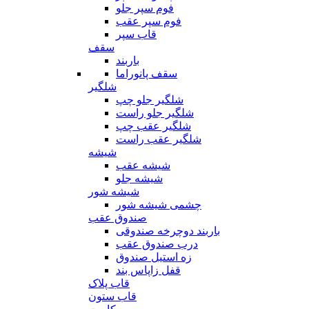
فوم سپر جلو
فوم سپر عقب
قاب سپر
سقف
باربند
سقف پانوراما
شلگیر
شلگیر جلو چپ
شلگیر جلو راست
شلگیر عقب چپ
شلگیر عقب راست
شیشه
شیشه عقب
شیشه جلو
شیشه شور
چشمی شیشه شور
صندوق عقب
باربند دوچرخه صندوقی
درب صندوق عقب
زه استیل صندوق
قفل زاپاس بند
قاب پلاک
قاب ستون