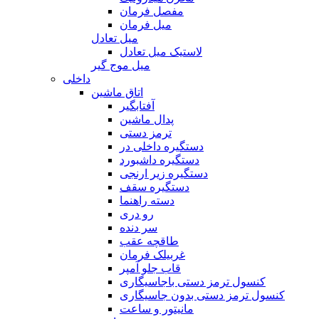
مفصل فرمان
میل فرمان
میل تعادل
لاستیک میل تعادل
میل موج گیر
داخلی
اتاق ماشین
آفتابگیر
پدال ماشین
ترمز دستی
دستگیره داخلی در
دستگیره داشبورد
دستگیره زیر ارنجی
دستگیره سقف
دسته راهنما
رو دری
سر دنده
طاقچه عقب
غربیلک فرمان
قاب جلو آمپر
کنسول ترمز دستی باجاسیگاری
کنسول ترمز دستی بدون جاسیگاری
مانیتور و ساعت