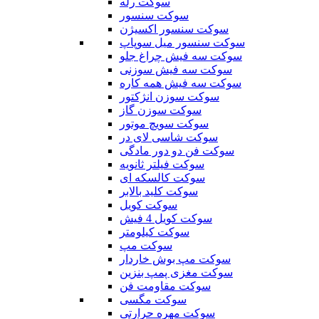
سوکت رله
سوکت سنسور
سوکت سنسور اکسیژن
سوکت سنسور میل سوپاپ
سوکت سه فیش چراغ جلو
سوکت سه فیش سوزنی
سوکت سه فیش همه کاره
سوکت سوزن انژکتور
سوکت سوزن گاز
سوکت سویچ موتور
سوکت شاسی لای در
سوکت فن دو دور مادگی
سوکت فیلتر ثانویه
سوکت کالسکه ای
سوکت کلید بالابر
سوکت کویل
سوکت کویل 4 فیش
سوکت کیلومتر
سوکت مپ
سوکت مپ بوش خاردار
سوکت مغزی پمپ بنزین
سوکت مقاومت فن
سوکت مگسی
سوکت مهره حرارتی