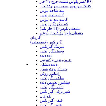
سر پلوس سمت چرخ ۲۱ خارABS
سرپلوس سمت چرخ 22 خار ABS
سه شاخه پلوس
کاسه نمد پلوس
کاسه نمد ته پلوس
کیت گردگیر پلوس
مشعلی پلوس (21 خار بلند)
مشعلی پلوس (21 خار) کوتاه
گاردان
گیربکس (جعبه دنده)
بلبرینگ گیربکس
پوسته گیر بکس
دنده cvt
دنده برنجی و کشویی
دنده دیشلی
دنده کیلومترشمار
رادیاتور روغن
ساعت گیربکس
سلکتور تعویض دنده
شفت گیر بکس
شیر برقی گیر بکس
فلایویل
قیفی گیر بکس
قیفی گیربکس