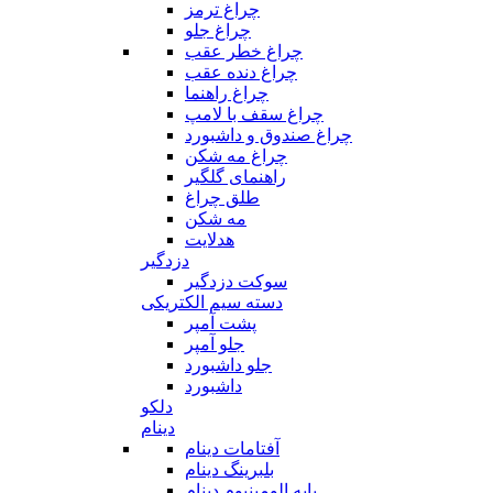
چراغ ترمز
چراغ جلو
چراغ خطر عقب
چراغ دنده عقب
چراغ راهنما
چراغ سقف با لامپ
چراغ صندوق و داشبورد
چراغ مه شکن
راهنمای گلگیر
طلق چراغ
مه شکن
هدلایت
دزدگیر
سوکت دزدگیر
دسته سیم الکتریکی
پشت آمپر
جلو آمپر
جلو داشبورد
داشبورد
دلکو
دینام
آفتامات دینام
بلبرینگ دینام
پایه الومینیوم دینام