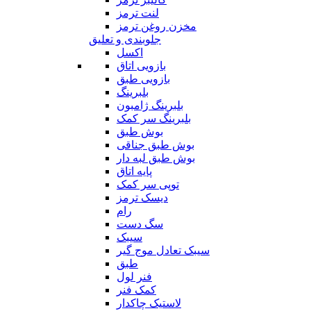
لنت ترمز
مخزن روغن ترمز
جلوبندی و تعلیق
اکسل
بازویی اتاق
بازویی طبق
بلبرینگ
بلبرینگ ژامبون
بلبرینگ سر کمک
بوش طبق
بوش طبق جناقی
بوش طبق لبه دار
پایه اتاق
توپی سر کمک
دیسک ترمز
رام
سگ دست
سیبک
سیبک تعادل موج گیر
طبق
فنر لول
کمک فنر
لاستیک چاکدار