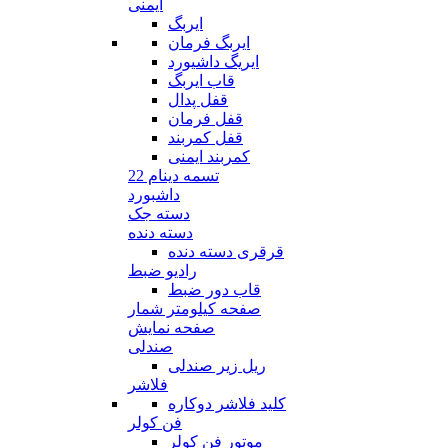
ایمنی
ایربگ
ایربگ فرمان
ایریگ داشیورد
قاب ایربگ
قفل پدال
قفل فرمان
قفل کمربند
کمربند ایمنی
تسمه دینام 22
داشبورد
دسته جک
دسته دنده
قرقری دسته دنده
رادیو ضبط
قاب دور ضبط
صفحه کیلومتر شمار
صفحه نمایش
صندلی
ریل زیر صندلی
فلاشر
کلید فلاشر دوکاره
فن کولر
موتور فن کولر