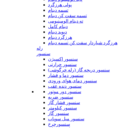
پولی هرزگرد
تسمه دینام
تسمه سفت کن دینام
ته دینام الومینیومی
دینام کامل
دیوید دینام
هرزگرد دینام
هرزگرد شیاردار سفت کن تسمه دینام
رله
سنسور
سنسور اکسیژن
سنسور حرارتی
سنسور دریچه گاز (رله خرگوشی)
سنسور دما و فشار
سنسور دمای هوای ورودی
سنسور دنده عقب
سنسور دور موتور
سنسور ضربه
سنسور فشار گاز
سنسور کیلومتر
سنسور گاز
سنسور میل سوپاپ
سنسورچرخ