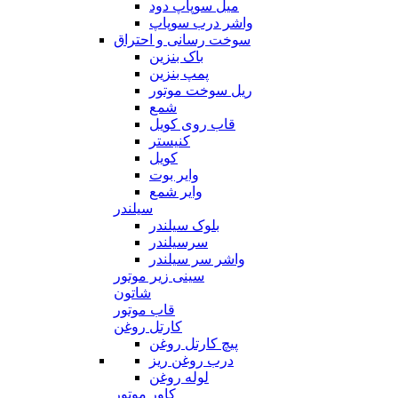
میل سوپاپ دود
واشر درب سوپاپ
سوخت رسانی و احتراق
باک بنزین
پمپ بنزین
ریل سوخت موتور
شمع
قاب روی کویل
کنیستر
کویل
وایر بوت
وایر شمع
سیلندر
بلوک سیلندر
سرسیلندر
واشر سر سیلندر
سینی زیر موتور
شاتون
قاب موتور
کارتل روغن
پیچ کارتل روغن
درب روغن ریز
لوله روغن
کاور موتور