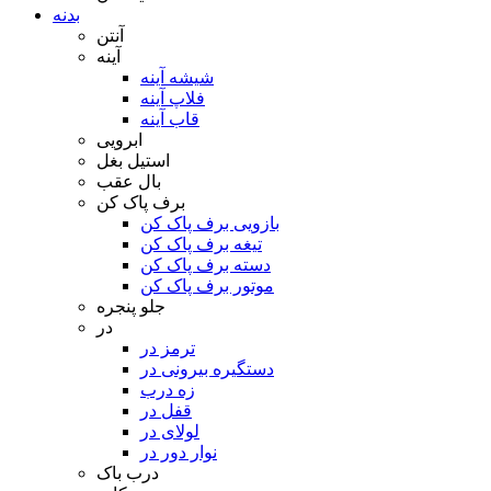
بدنه
آنتن
آینه
شیشه آینه
فلاپ آینه
قاب آینه
ابرویی
استیل بغل
بال عقب
برف پاک کن
بازویی برف پاک کن
تیغه برف پاک کن
دسته برف پاک کن
موتور برف پاک کن
جلو پنجره
در
ترمز در
دستگیره بیرونی در
زه درب
قفل در
لولای در
نوار دور در
درب باک