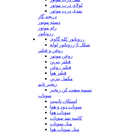
لولای درب موتور
نمدی درب موتور
دریچه گاز
دسته موتور
رام موتور
رزوناتور
رزوناتور کله گاوی
رزوناتور لوله S شکل
روغن و فیلتر
روغن موتور
فیلتر بنزین
فیلتر روغن
فیلتر هوا
مکمل بنزین
زنجیر تایم
تسمه سفت کن زنجیر
سوپاپ
استکان تایپیت
سوپاپ دود و هوا
سوپاپ هوا
کاسه نمد سوپاپ
میل سوپاپ
میل سوپاپ هوا