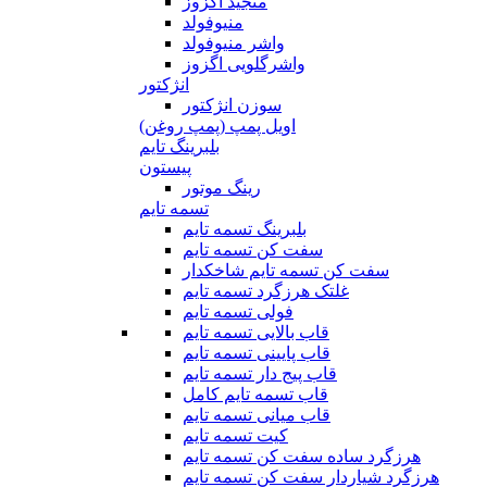
منجید اگزوز
منیوفولد
واشر منیوفولد
واشرگلویی اگزوز
انژکتور
سوزن انژکتور
اویل پمپ (پمپ روغن)
بلبرینگ تایم
پیستون
رینگ موتور
تسمه تایم
بلبرینگ تسمه تایم
سفت کن تسمه تایم
سفت کن تسمه تایم شاخکدار
غلتک هرزگرد تسمه تایم
فولی تسمه تایم
قاب بالایی تسمه تایم
قاب پایینی تسمه تایم
قاب پیج دار تسمه تایم
قاب تسمه تایم کامل
قاب میانی تسمه تایم
کیت تسمه تایم
هرزگرد ساده سفت کن تسمه تایم
هرزگرد شیاردار سفت کن تسمه تایم