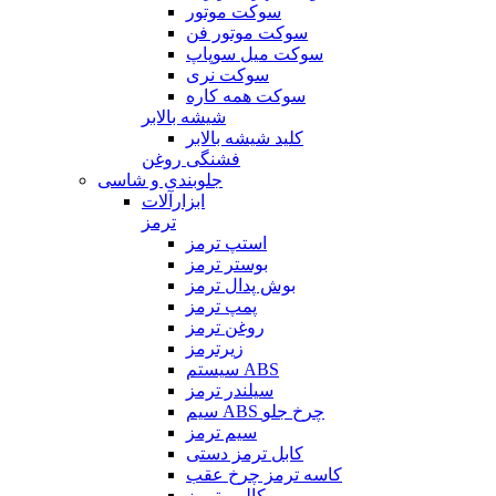
سوکت موتور
سوکت موتور فن
سوکت میل سوپاپ
سوکت نری
سوکت همه کاره
شیشه بالابر
کلید شیشه بالابر
فشنگی روغن
جلوبندی و شاسی
ابزارآلات
ترمز
استپ ترمز
بوستر ترمز
بوش پدال ترمز
پمپ ترمز
روغن ترمز
زیرترمز
سیستم ABS
سیلندر ترمز
سیم ABS چرخ جلو
سیم ترمز
کابل ترمز دستی
کاسه ترمز چرخ عقب
کالیبر ترمز