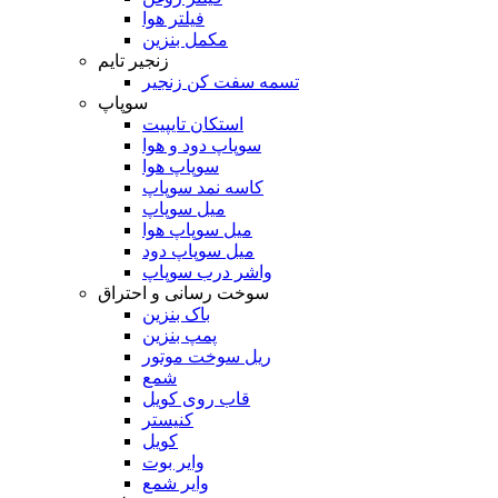
فیلتر هوا
مکمل بنزین
زنجیر تایم
تسمه سفت کن زنجیر
سوپاپ
استکان تایپیت
سوپاپ دود و هوا
سوپاپ هوا
کاسه نمد سوپاپ
میل سوپاپ
میل سوپاپ هوا
میل سوپاپ دود
واشر درب سوپاپ
سوخت رسانی و احتراق
باک بنزین
پمپ بنزین
ریل سوخت موتور
شمع
قاب روی کویل
کنیستر
کویل
وایر بوت
وایر شمع