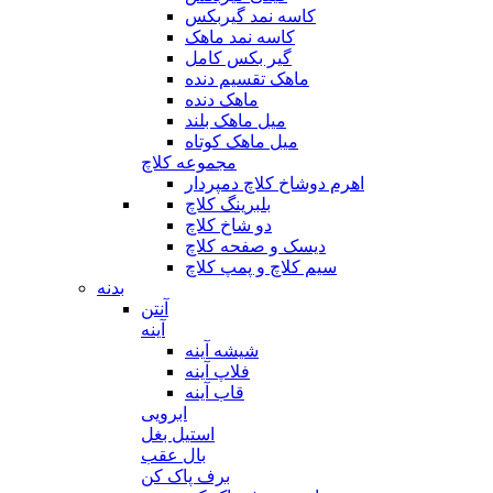
کاسه نمد گیربکس
کاسه نمد ماهک
گیر بکس کامل
ماهک تقسیم دنده
ماهک دنده
میل ماهک بلند
میل ماهک کوتاه
مجموعه کلاچ
اهرم دوشاخ کلاچ دمپردار
بلبرینگ کلاچ
دو شاخ کلاچ
دیسک و صفحه کلاچ
سیم کلاچ و پمپ کلاچ
بدنه
آنتن
آینه
شیشه آینه
فلاپ آینه
قاب آینه
ابرویی
استیل بغل
بال عقب
برف پاک کن