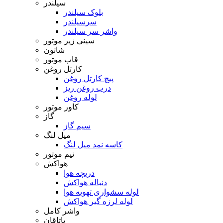
سیلندر
بلوک سیلندر
سرسیلندر
واشر سر سیلندر
سینی زیر موتور
شاتون
قاب موتور
کارتل روغن
پیچ کارتل روغن
درب روغن ریز
لوله روغن
کاور موتور
گاز
سیم گاز
میل لنگ
کاسه نمد میل لنگ
نیم موتور
هواکش
دریچه هوا
دنباله هواکش
لوله سشواری تهویه هوا
لوله لرزه گیر هواکش
واشر کامل
یاتاقان