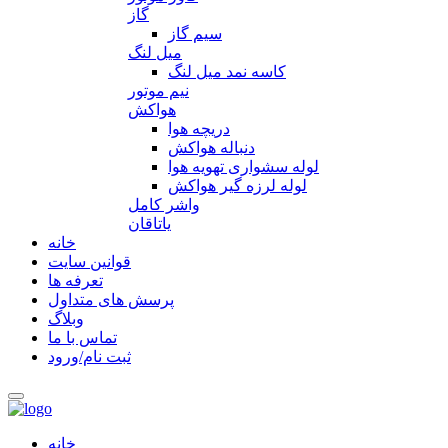
گاز
سیم گاز
میل لنگ
کاسه نمد میل لنگ
نیم موتور
هواکش
دریچه هوا
دنباله هواکش
لوله سشواری تهویه هوا
لوله لرزه گیر هواکش
واشر کامل
یاتاقان
خانه
قوانین سایت
تعرفه ها
پرسش های متداول
وبلاگ
تماس با ما
ثبت نام/ورود
خانه