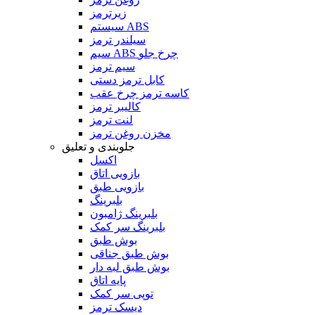
زیرترمز
سیستم ABS
سیلندر ترمز
سیم ABS چرخ جلو
سیم ترمز
کابل ترمز دستی
کاسه ترمز چرخ عقب
کالیبر ترمز
لنت ترمز
مخزن روغن ترمز
جلوبندی و تعلیق
اکسل
بازویی اتاق
بازویی طبق
بلبرینگ
بلبرینگ ژامبون
بلبرینگ سر کمک
بوش طبق
بوش طبق جناقی
بوش طبق لبه دار
پایه اتاق
توپی سر کمک
دیسک ترمز