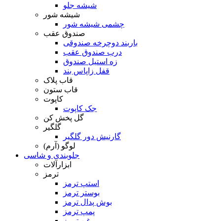
شیشه جلو
شیشه شور
چشمی شیشه شور
صندوق عقب
باربند دوچرخه صندوقی
درب صندوق عقب
زه استیل صندوق
قفل زاپاس بند
قاب پلاک
قاب ستون
کاپوت
جک کاپوت
گل پخش کن
گلگیر
گارنیش دور گلگیر
لوگو (آرم)
جلوبندی و شاسی
ابزارآلات
ترمز
استپ ترمز
بوستر ترمز
بوش پدال ترمز
پمپ ترمز
روغن ترمز