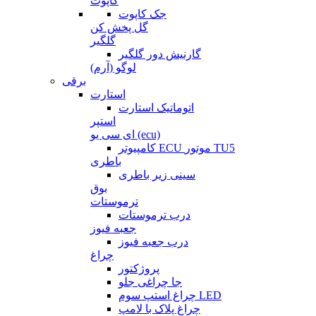
کاپوت
جک کاپوت
گل پخش کن
گلگیر
گارنیش دور گلگیر
لوگو (آرم)
برقی
استارت
اتوماتیک استارت
استپر
ای سی یو (ecu)
کامپیوتر ECU موتور TU5
باطری
سینی زیر باطری
بوق
ترموستات
درب ترموستات
جعبه فیوز
درب جعبه فیوز
چراغ
پروژکتور
جا چراغی جلو
چراغ استپ سوم LED
چراغ پلاک با لامپ