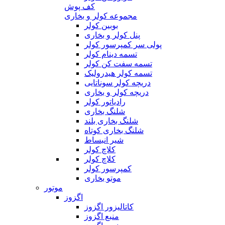
کف پوش
مجموعه کولر و بخاری
بوبین کولر
پنل کولر و بخاری
پولی سر کمپرسور کولر
تسمه دینام کولر
تسمه سفت کن کولر
تسمه کولر هیدرولیک
دریچه کولر سوناتایی
دریچه کولر و بخاری
رادیاتور کولر
شلنگ بخاری
شلنگ بخاری بلند
شلنگ بخاری کوتاه
شیر انبساط
کلاچ کولر
کلاچ کولر
کمپرسور کولر
موتو بخاری
موتور
اگزوز
کاتالیزور اگزوز
منبع اگزوز