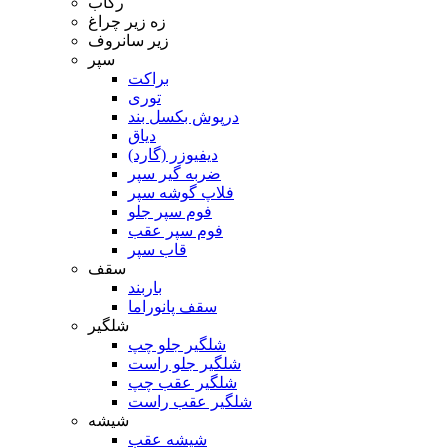
رکاب
زه زیر چراغ
زیر سانروف
سپر
براکت
توری
درپوش بکسل بند
دیاق
دیفیوزر (گارد)
ضربه گیر سپر
فلاپ گوشه سپر
فوم سپر جلو
فوم سپر عقب
قاب سپر
سقف
باربند
سقف پانوراما
شلگیر
شلگیر جلو چپ
شلگیر جلو راست
شلگیر عقب چپ
شلگیر عقب راست
شیشه
شیشه عقب