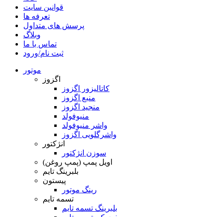
قوانین سایت
تعرفه ها
پرسش های متداول
وبلاگ
تماس با ما
ثبت نام/ورود
موتور
اگزوز
کاتالیزور اگزوز
منبع اگزوز
منجید اگزوز
منیوفولد
واشر منیوفولد
واشرگلویی اگزوز
انژکتور
سوزن انژکتور
اویل پمپ (پمپ روغن)
بلبرینگ تایم
پیستون
رینگ موتور
تسمه تایم
بلبرینگ تسمه تایم