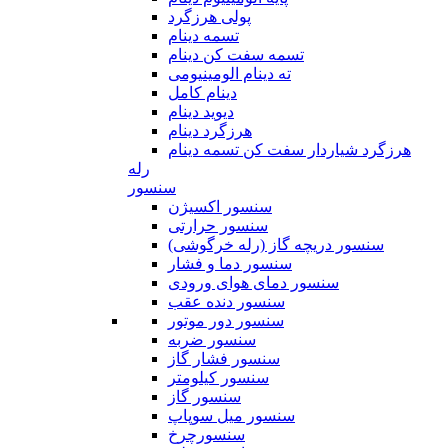
پولی هرزگرد
تسمه دینام
تسمه سفت کن دینام
ته دینام الومینیومی
دینام کامل
دیوید دینام
هرزگرد دینام
هرزگرد شیاردار سفت کن تسمه دینام
رله
سنسور
سنسور اکسیژن
سنسور حرارتی
سنسور دریچه گاز (رله خرگوشی)
سنسور دما و فشار
سنسور دمای هوای ورودی
سنسور دنده عقب
سنسور دور موتور
سنسور ضربه
سنسور فشار گاز
سنسور کیلومتر
سنسور گاز
سنسور میل سوپاپ
سنسورچرخ