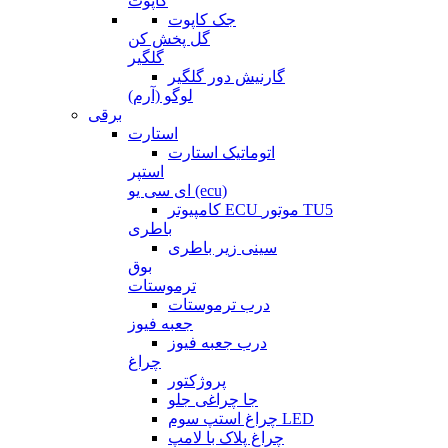
کاپوت
جک کاپوت
گل پخش کن
گلگیر
گارنیش دور گلگیر
لوگو (آرم)
برقی
استارت
اتوماتیک استارت
استپر
ای سی یو (ecu)
کامپیوتر ECU موتور TU5
باطری
سینی زیر باطری
بوق
ترموستات
درب ترموستات
جعبه فیوز
درب جعبه فیوز
چراغ
پروژکتور
جا چراغی جلو
چراغ استپ سوم LED
چراغ پلاک با لامپ