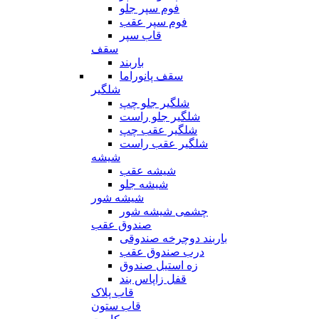
فوم سپر جلو
فوم سپر عقب
قاب سپر
سقف
باربند
سقف پانوراما
شلگیر
شلگیر جلو چپ
شلگیر جلو راست
شلگیر عقب چپ
شلگیر عقب راست
شیشه
شیشه عقب
شیشه جلو
شیشه شور
چشمی شیشه شور
صندوق عقب
باربند دوچرخه صندوقی
درب صندوق عقب
زه استیل صندوق
قفل زاپاس بند
قاب پلاک
قاب ستون