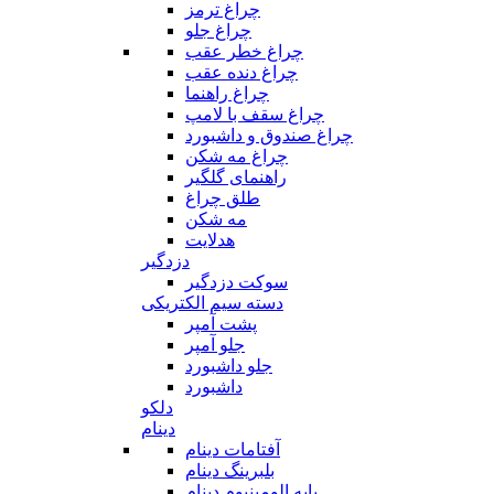
چراغ ترمز
چراغ جلو
چراغ خطر عقب
چراغ دنده عقب
چراغ راهنما
چراغ سقف با لامپ
چراغ صندوق و داشبورد
چراغ مه شکن
راهنمای گلگیر
طلق چراغ
مه شکن
هدلایت
دزدگیر
سوکت دزدگیر
دسته سیم الکتریکی
پشت آمپر
جلو آمپر
جلو داشبورد
داشبورد
دلکو
دینام
آفتامات دینام
بلبرینگ دینام
پایه الومینیوم دینام