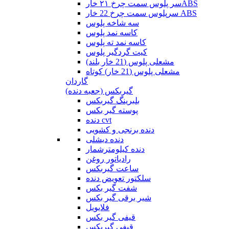
سر پلوس سمت چرخ ۲۱ خارABS
سرپلوس سمت چرخ 22 خار ABS
سه شاخه پلوس
کاسه نمد پلوس
کاسه نمد ته پلوس
کیت گردگیر پلوس
مشعلی پلوس (21 خار بلند)
مشعلی پلوس (21 خار) کوتاه
گاردان
گیربکس (جعبه دنده)
بلبرینگ گیربکس
پوسته گیر بکس
دنده cvt
دنده برنجی و کشویی
دنده دیشلی
دنده کیلومترشمار
رادیاتور روغن
ساعت گیربکس
سلکتور تعویض دنده
شفت گیر بکس
شیر برقی گیر بکس
فلایویل
قیفی گیر بکس
قیفی گیربکس