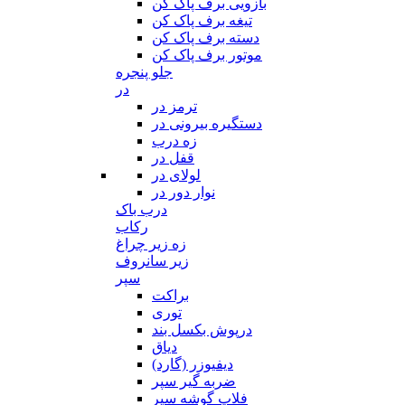
بازویی برف پاک کن
تیغه برف پاک کن
دسته برف پاک کن
موتور برف پاک کن
جلو پنجره
در
ترمز در
دستگیره بیرونی در
زه درب
قفل در
لولای در
نوار دور در
درب باک
رکاب
زه زیر چراغ
زیر سانروف
سپر
براکت
توری
درپوش بکسل بند
دیاق
دیفیوزر (گارد)
ضربه گیر سپر
فلاپ گوشه سپر