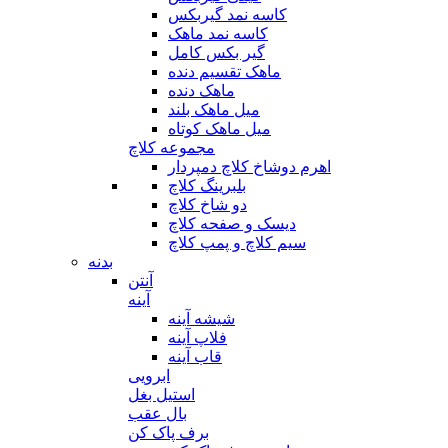
کاسه نمد گیربکس
کاسه نمد ماهک
گیر بکس کامل
ماهک تقسیم دنده
ماهک دنده
میل ماهک بلند
میل ماهک کوتاه
مجموعه کلاچ
اهرم دوشاخ کلاچ دمپردار
بلبرینگ کلاچ
دو شاخ کلاچ
دیسک و صفحه کلاچ
سیم کلاچ و پمپ کلاچ
بدنه
آنتن
آینه
شیشه آینه
فلاپ آینه
قاب آینه
ابرویی
استیل بغل
بال عقب
برف پاک کن