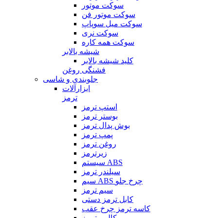
سوکت موتور
سوکت موتور فن
سوکت میل سوپاپ
سوکت نری
سوکت همه کاره
شیشه بالابر
کلید شیشه بالابر
فشنگی روغن
جلوبندی و شاسی
ابزارآلات
ترمز
استپ ترمز
بوستر ترمز
بوش پدال ترمز
پمپ ترمز
روغن ترمز
زیرترمز
سیستم ABS
سیلندر ترمز
سیم ABS چرخ جلو
سیم ترمز
کابل ترمز دستی
کاسه ترمز چرخ عقب
کالیبر ترمز