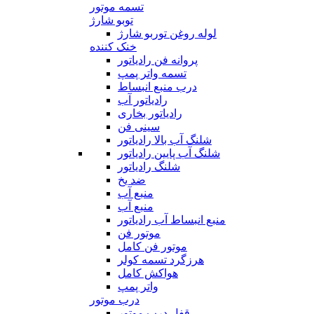
تسمه موتور
توبو شارژ
لوله روغن توربو شارژ
خنک کننده
پروانه فن رادیاتور
تسمه واتر پمپ
درب منبع انبساط
رادیاتور آب
رادیاتور بخاری
سینی فن
شلنگ آب بالا رادیاتور
شلنگ آب پایین رادیاتور
شلنگ رادیاتور
ضد یخ
منبع آب
منبع آب
منبع انبساط آب رادیاتور
موتور فن
موتور فن کامل
هرزگرد تسمه کولر
هواکش کامل
واتر پمپ
درب موتور
قفل درب موتور