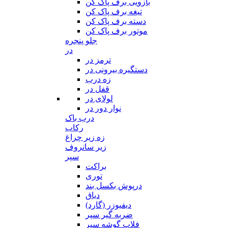
بازویی برف پاک کن
تیغه برف پاک کن
دسته برف پاک کن
موتور برف پاک کن
جلو پنجره
در
ترمز در
دستگیره بیرونی در
زه درب
قفل در
لولای در
نوار دور در
درب باک
رکاب
زه زیر چراغ
زیر سانروف
سپر
براکت
توری
درپوش بکسل بند
دیاق
دیفیوزر (گارد)
ضربه گیر سپر
فلاپ گوشه سپر