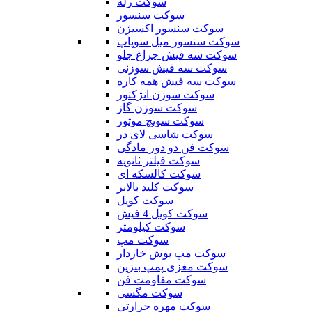
سوکت رله
سوکت سنسور
سوکت سنسور اکسیژن
سوکت سنسور میل سوپاپ
سوکت سه فیش چراغ جلو
سوکت سه فیش سوزنی
سوکت سه فیش همه کاره
سوکت سوزن انژکتور
سوکت سوزن گاز
سوکت سویچ موتور
سوکت شاسی لای در
سوکت فن دو دور مادگی
سوکت فیلتر ثانویه
سوکت کالسکه ای
سوکت کلید بالابر
سوکت کویل
سوکت کویل 4 فیش
سوکت کیلومتر
سوکت مپ
سوکت مپ بوش خاردار
سوکت مغزی پمپ بنزین
سوکت مقاومت فن
سوکت مگسی
سوکت مهره حرارتی