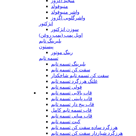
منجید اگزوز
منیوفولد
واشر منیوفولد
واشرگلویی اگزوز
انژکتور
سوزن انژکتور
اویل پمپ (پمپ روغن)
بلبرینگ تایم
پیستون
رینگ موتور
تسمه تایم
بلبرینگ تسمه تایم
سفت کن تسمه تایم
سفت کن تسمه تایم شاخکدار
غلتک هرزگرد تسمه تایم
فولی تسمه تایم
قاب بالایی تسمه تایم
قاب پایینی تسمه تایم
قاب پیج دار تسمه تایم
قاب تسمه تایم کامل
قاب میانی تسمه تایم
کیت تسمه تایم
هرزگرد ساده سفت کن تسمه تایم
هرزگرد شیاردار سفت کن تسمه تایم