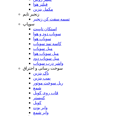
فیلتر هوا
مکمل بنزین
زنجیر تایم
تسمه سفت کن زنجیر
سوپاپ
استکان تایپیت
سوپاپ دود و هوا
سوپاپ هوا
کاسه نمد سوپاپ
میل سوپاپ
میل سوپاپ هوا
میل سوپاپ دود
واشر درب سوپاپ
سوخت رسانی و احتراق
باک بنزین
پمپ بنزین
ریل سوخت موتور
شمع
قاب روی کویل
کنیستر
کویل
وایر بوت
وایر شمع