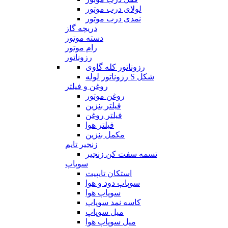
لولای درب موتور
نمدی درب موتور
دریچه گاز
دسته موتور
رام موتور
رزوناتور
رزوناتور کله گاوی
رزوناتور لوله S شکل
روغن و فیلتر
روغن موتور
فیلتر بنزین
فیلتر روغن
فیلتر هوا
مکمل بنزین
زنجیر تایم
تسمه سفت کن زنجیر
سوپاپ
استکان تایپیت
سوپاپ دود و هوا
سوپاپ هوا
کاسه نمد سوپاپ
میل سوپاپ
میل سوپاپ هوا