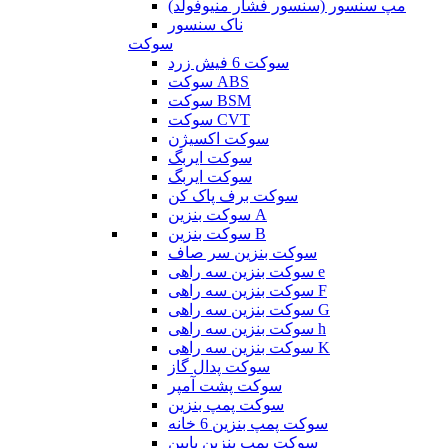
مپ سنسور (سنسور فشار منیوفولد)
ناک سنسور
سوکت
سوکت 6 فیش زرد
سوکت ABS
سوکت BSM
سوکت CVT
سوکت اکسیژن
سوکت ایربگ
سوکت ایربگ
سوکت برف پاک کن
سوکت بنزین A
سوکت بنزین B
سوکت بنزین سر صاف
سوکت بنزین سه راهی e
سوکت بنزین سه راهی F
سوکت بنزین سه راهی G
سوکت بنزین سه راهی h
سوکت بنزین سه راهی K
سوکت پدال گاز
سوکت پشت آمپر
سوکت پمپ بنزین
سوکت پمپ بنزین 6 خانه
سوکت پمپ بنزین پایین