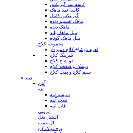
کاسه نمد گیربکس
کاسه نمد ماهک
گیر بکس کامل
ماهک تقسیم دنده
ماهک دنده
میل ماهک بلند
میل ماهک کوتاه
مجموعه کلاچ
اهرم دوشاخ کلاچ دمپردار
بلبرینگ کلاچ
دو شاخ کلاچ
دیسک و صفحه کلاچ
سیم کلاچ و پمپ کلاچ
بدنه
آنتن
آینه
شیشه آینه
فلاپ آینه
قاب آینه
ابرویی
استیل بغل
بال عقب
برف پاک کن