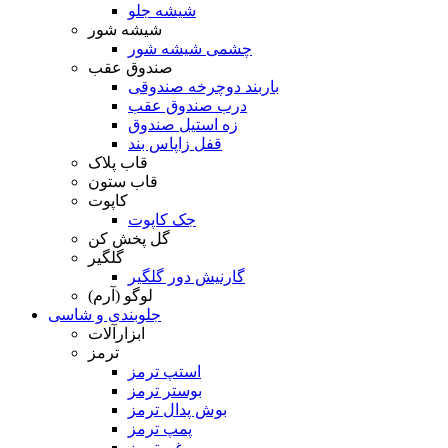
شیشه جلو
شیشه شور
چشمی شیشه شور
صندوق عقب
باربند دوچرخه صندوقی
درب صندوق عقب
زه استیل صندوق
قفل زاپاس بند
قاب پلاک
قاب ستون
کاپوت
جک کاپوت
گل پخش کن
گلگیر
گارنیش دور گلگیر
لوگو (آرم)
جلوبندی و شاسی
ابزارآلات
ترمز
استپ ترمز
بوستر ترمز
بوش پدال ترمز
پمپ ترمز
روغن ترمز