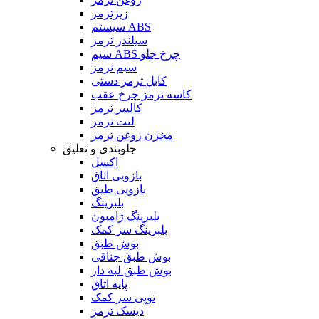
زیرترمز
سیستم ABS
سیلندر ترمز
سیم ABS چرخ جلو
سیم ترمز
کابل ترمز دستی
کاسه ترمز چرخ عقب
کالیبر ترمز
لنت ترمز
مخزن روغن ترمز
جلوبندی و تعلیق
اکسل
بازویی اتاق
بازویی طبق
بلبرینگ
بلبرینگ ژامبون
بلبرینگ سر کمک
بوش طبق
بوش طبق جناقی
بوش طبق لبه دار
پایه اتاق
توپی سر کمک
دیسک ترمز