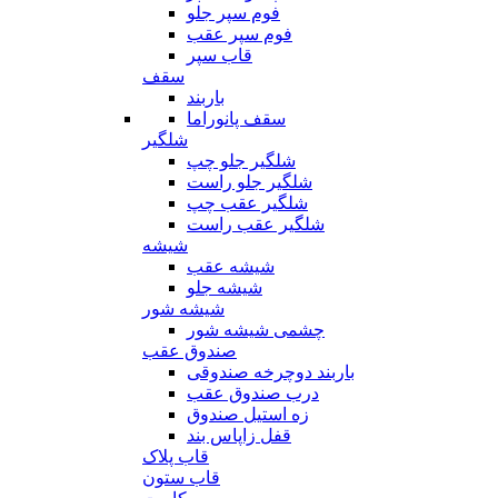
فوم سپر جلو
فوم سپر عقب
قاب سپر
سقف
باربند
سقف پانوراما
شلگیر
شلگیر جلو چپ
شلگیر جلو راست
شلگیر عقب چپ
شلگیر عقب راست
شیشه
شیشه عقب
شیشه جلو
شیشه شور
چشمی شیشه شور
صندوق عقب
باربند دوچرخه صندوقی
درب صندوق عقب
زه استیل صندوق
قفل زاپاس بند
قاب پلاک
قاب ستون