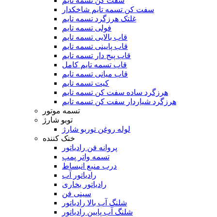
سفت کن تسمه تایم
سفت کن تسمه تایم شاخکدار
غلتک هرزگرد تسمه تایم
فولی تسمه تایم
قاب بالایی تسمه تایم
قاب پایینی تسمه تایم
قاب پیج دار تسمه تایم
قاب تسمه تایم کامل
قاب میانی تسمه تایم
کیت تسمه تایم
هرزگرد ساده سفت کن تسمه تایم
هرزگرد شیاردار سفت کن تسمه تایم
تسمه موتور
توبو شارژ
لوله روغن توربو شارژ
خنک کننده
پروانه فن رادیاتور
تسمه واتر پمپ
درب منبع انبساط
رادیاتور آب
رادیاتور بخاری
سینی فن
شلنگ آب بالا رادیاتور
شلنگ آب پایین رادیاتور