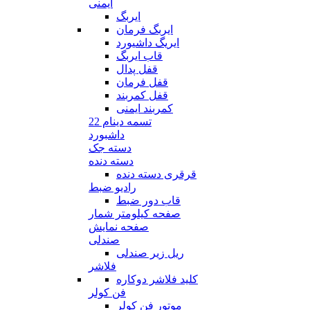
ایمنی
ایربگ
ایربگ فرمان
ایریگ داشیورد
قاب ایربگ
قفل پدال
قفل فرمان
قفل کمربند
کمربند ایمنی
تسمه دینام 22
داشبورد
دسته جک
دسته دنده
قرقری دسته دنده
رادیو ضبط
قاب دور ضبط
صفحه کیلومتر شمار
صفحه نمایش
صندلی
ریل زیر صندلی
فلاشر
کلید فلاشر دوکاره
فن کولر
موتور فن کولر