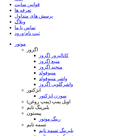
قوانین سایت
تعرفه ها
پرسش های متداول
وبلاگ
تماس با ما
ثبت نام/ورود
موتور
اگزوز
کاتالیزور اگزوز
منبع اگزوز
منجید اگزوز
منیوفولد
واشر منیوفولد
واشرگلویی اگزوز
انژکتور
سوزن انژکتور
اویل پمپ (پمپ روغن)
بلبرینگ تایم
پیستون
رینگ موتور
تسمه تایم
بلبرینگ تسمه تایم