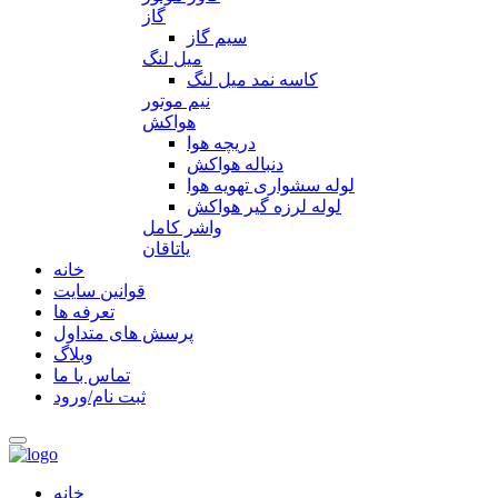
گاز
سیم گاز
میل لنگ
کاسه نمد میل لنگ
نیم موتور
هواکش
دریچه هوا
دنباله هواکش
لوله سشواری تهویه هوا
لوله لرزه گیر هواکش
واشر کامل
یاتاقان
خانه
قوانین سایت
تعرفه ها
پرسش های متداول
وبلاگ
تماس با ما
ثبت نام/ورود
خانه