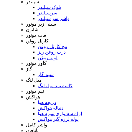
سیلندر
بلوک سیلندر
سرسیلندر
واشر سر سیلندر
سینی زیر موتور
شاتون
قاب موتور
کارتل روغن
پیچ کارتل روغن
درب روغن ریز
لوله روغن
کاور موتور
گاز
سیم گاز
میل لنگ
کاسه نمد میل لنگ
نیم موتور
هواکش
دریچه هوا
دنباله هواکش
لوله سشواری تهویه هوا
لوله لرزه گیر هواکش
واشر کامل
یاتاقان