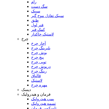
رام
سگ دست
سیبک
سیبک تعادل موج گیر
طبق
فنر لول
کمک فنر
لاستیک چاکدار
چرخ
آچار چرخ
بلبرینگ چرخ
بوش چرخ
پیچ چرخ
توپی چرخ
درپوش چرخ
رینگ چرخ
قالپاق
لاستیک
مهره چرخ
دیسک
فرمان و هیدرولیک
پمپ هیدرولیک
تسمه هیدرولیک
تلسکوپی فرمان