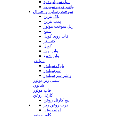
میل سوپاپ دود
واشر درب سوپاپ
سوخت رسانی و احتراق
باک بنزین
پمپ بنزین
ریل سوخت موتور
شمع
قاب روی کویل
کنیستر
کویل
وایر بوت
وایر شمع
سیلندر
بلوک سیلندر
سرسیلندر
واشر سر سیلندر
سینی زیر موتور
شاتون
قاب موتور
کارتل روغن
پیچ کارتل روغن
درب روغن ریز
لوله روغن
کاور موتور