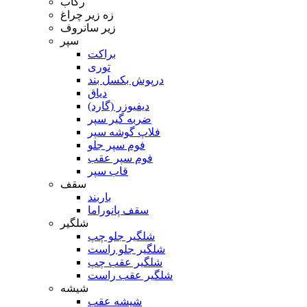
رکاب
زه زیر چراغ
زیر سانروف
سپر
براکت
توری
درپوش بکسل بند
دیاق
دیفیوزر (گارد)
ضربه گیر سپر
فلاپ گوشه سپر
فوم سپر جلو
فوم سپر عقب
قاب سپر
سقف
باربند
سقف پانوراما
شلگیر
شلگیر جلو چپ
شلگیر جلو راست
شلگیر عقب چپ
شلگیر عقب راست
شیشه
شیشه عقب