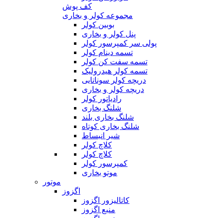
کف پوش
مجموعه کولر و بخاری
بوبین کولر
پنل کولر و بخاری
پولی سر کمپرسور کولر
تسمه دینام کولر
تسمه سفت کن کولر
تسمه کولر هیدرولیک
دریچه کولر سوناتایی
دریچه کولر و بخاری
رادیاتور کولر
شلنگ بخاری
شلنگ بخاری بلند
شلنگ بخاری کوتاه
شیر انبساط
کلاچ کولر
کلاچ کولر
کمپرسور کولر
موتو بخاری
موتور
اگزوز
کاتالیزور اگزوز
منبع اگزوز