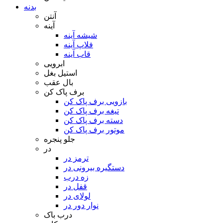
بدنه
آنتن
آینه
شیشه آینه
فلاپ آینه
قاب آینه
ابرویی
استیل بغل
بال عقب
برف پاک کن
بازویی برف پاک کن
تیغه برف پاک کن
دسته برف پاک کن
موتور برف پاک کن
جلو پنجره
در
ترمز در
دستگیره بیرونی در
زه درب
قفل در
لولای در
نوار دور در
درب باک