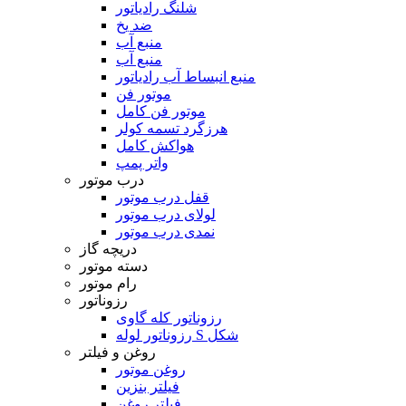
شلنگ رادیاتور
ضد یخ
منبع آب
منبع آب
منبع انبساط آب رادیاتور
موتور فن
موتور فن کامل
هرزگرد تسمه کولر
هواکش کامل
واتر پمپ
درب موتور
قفل درب موتور
لولای درب موتور
نمدی درب موتور
دریچه گاز
دسته موتور
رام موتور
رزوناتور
رزوناتور کله گاوی
رزوناتور لوله S شکل
روغن و فیلتر
روغن موتور
فیلتر بنزین
فیلتر روغن