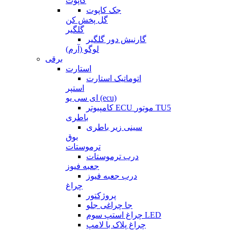
کاپوت
جک کاپوت
گل پخش کن
گلگیر
گارنیش دور گلگیر
لوگو (آرم)
برقی
استارت
اتوماتیک استارت
استپر
ای سی یو (ecu)
کامپیوتر ECU موتور TU5
باطری
سینی زیر باطری
بوق
ترموستات
درب ترموستات
جعبه فیوز
درب جعبه فیوز
چراغ
پروژکتور
جا چراغی جلو
چراغ استپ سوم LED
چراغ پلاک با لامپ