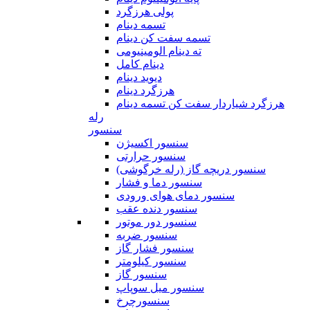
پولی هرزگرد
تسمه دینام
تسمه سفت کن دینام
ته دینام الومینیومی
دینام کامل
دیوید دینام
هرزگرد دینام
هرزگرد شیاردار سفت کن تسمه دینام
رله
سنسور
سنسور اکسیژن
سنسور حرارتی
سنسور دریچه گاز (رله خرگوشی)
سنسور دما و فشار
سنسور دمای هوای ورودی
سنسور دنده عقب
سنسور دور موتور
سنسور ضربه
سنسور فشار گاز
سنسور کیلومتر
سنسور گاز
سنسور میل سوپاپ
سنسورچرخ