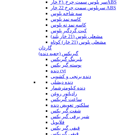
سر پلوس سمت چرخ ۲۱ خارABS
سرپلوس سمت چرخ 22 خار ABS
سه شاخه پلوس
کاسه نمد پلوس
کاسه نمد ته پلوس
کیت گردگیر پلوس
مشعلی پلوس (21 خار بلند)
مشعلی پلوس (21 خار) کوتاه
گاردان
گیربکس (جعبه دنده)
بلبرینگ گیربکس
پوسته گیر بکس
دنده cvt
دنده برنجی و کشویی
دنده دیشلی
دنده کیلومترشمار
رادیاتور روغن
ساعت گیربکس
سلکتور تعویض دنده
شفت گیر بکس
شیر برقی گیر بکس
فلایویل
قیفی گیر بکس
قیفی گیربکس