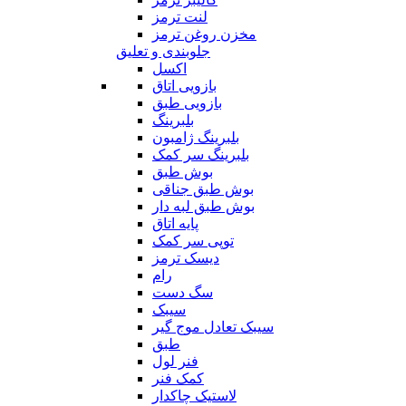
لنت ترمز
مخزن روغن ترمز
جلوبندی و تعلیق
اکسل
بازویی اتاق
بازویی طبق
بلبرینگ
بلبرینگ ژامبون
بلبرینگ سر کمک
بوش طبق
بوش طبق جناقی
بوش طبق لبه دار
پایه اتاق
توپی سر کمک
دیسک ترمز
رام
سگ دست
سیبک
سیبک تعادل موج گیر
طبق
فنر لول
کمک فنر
لاستیک چاکدار