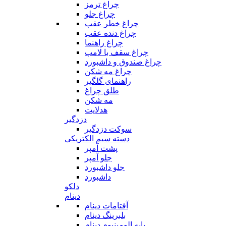
چراغ ترمز
چراغ جلو
چراغ خطر عقب
چراغ دنده عقب
چراغ راهنما
چراغ سقف با لامپ
چراغ صندوق و داشبورد
چراغ مه شکن
راهنمای گلگیر
طلق چراغ
مه شکن
هدلایت
دزدگیر
سوکت دزدگیر
دسته سیم الکتریکی
پشت آمپر
جلو آمپر
جلو داشبورد
داشبورد
دلکو
دینام
آفتامات دینام
بلبرینگ دینام
پایه الومینیوم دینام