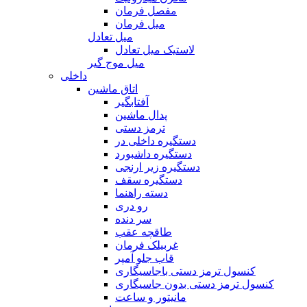
مفصل فرمان
میل فرمان
میل تعادل
لاستیک میل تعادل
میل موج گیر
داخلی
اتاق ماشین
آفتابگیر
پدال ماشین
ترمز دستی
دستگیره داخلی در
دستگیره داشبورد
دستگیره زیر ارنجی
دستگیره سقف
دسته راهنما
رو دری
سر دنده
طاقچه عقب
غربیلک فرمان
قاب جلو آمپر
کنسول ترمز دستی باجاسیگاری
کنسول ترمز دستی بدون جاسیگاری
مانیتور و ساعت