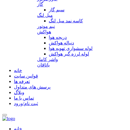
گاز
سیم گاز
میل لنگ
کاسه نمد میل لنگ
نیم موتور
هواکش
دریچه هوا
دنباله هواکش
لوله سشواری تهویه هوا
لوله لرزه گیر هواکش
واشر کامل
یاتاقان
خانه
قوانین سایت
تعرفه ها
پرسش های متداول
وبلاگ
تماس با ما
ثبت نام/ورود
خانه