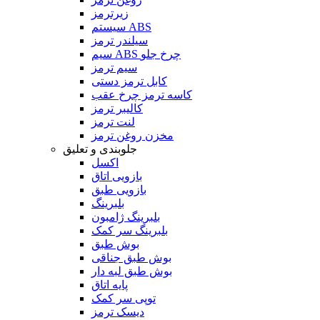
زیرترمز
سیستم ABS
سیلندر ترمز
سیم ABS چرخ جلو
سیم ترمز
کابل ترمز دستی
کاسه ترمز چرخ عقب
کالیبر ترمز
لنت ترمز
مخزن روغن ترمز
جلوبندی و تعلیق
اکسل
بازویی اتاق
بازویی طبق
بلبرینگ
بلبرینگ ژامبون
بلبرینگ سر کمک
بوش طبق
بوش طبق جناقی
بوش طبق لبه دار
پایه اتاق
توپی سر کمک
دیسک ترمز