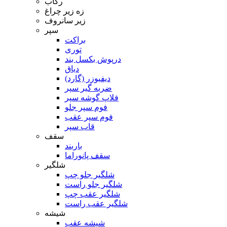
رکاب
زه زیر چراغ
زیر سانروف
سپر
براکت
توری
درپوش بکسل بند
دیاق
دیفیوزر (گارد)
ضربه گیر سپر
فلاپ گوشه سپر
فوم سپر جلو
فوم سپر عقب
قاب سپر
سقف
باربند
سقف پانوراما
شلگیر
شلگیر جلو چپ
شلگیر جلو راست
شلگیر عقب چپ
شلگیر عقب راست
شیشه
شیشه عقب