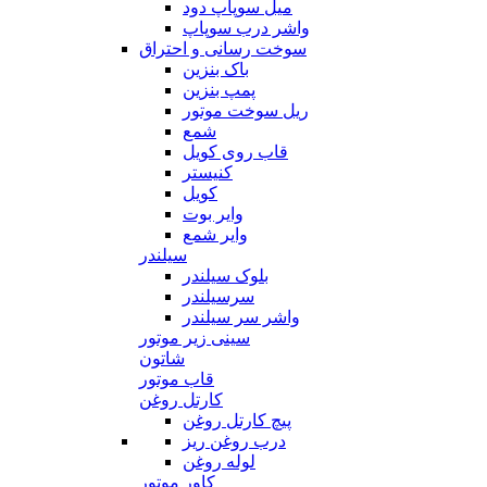
میل سوپاپ دود
واشر درب سوپاپ
سوخت رسانی و احتراق
باک بنزین
پمپ بنزین
ریل سوخت موتور
شمع
قاب روی کویل
کنیستر
کویل
وایر بوت
وایر شمع
سیلندر
بلوک سیلندر
سرسیلندر
واشر سر سیلندر
سینی زیر موتور
شاتون
قاب موتور
کارتل روغن
پیچ کارتل روغن
درب روغن ریز
لوله روغن
کاور موتور