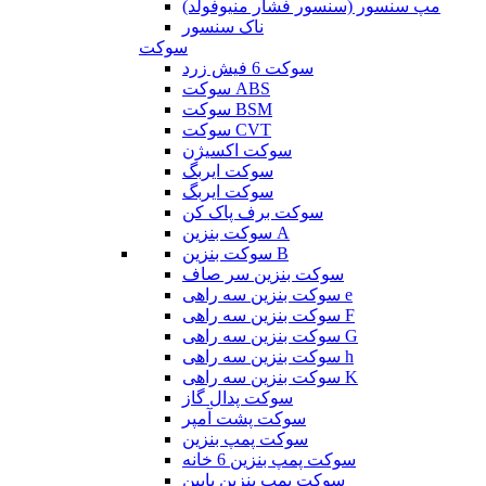
مپ سنسور (سنسور فشار منیوفولد)
ناک سنسور
سوکت
سوکت 6 فیش زرد
سوکت ABS
سوکت BSM
سوکت CVT
سوکت اکسیژن
سوکت ایربگ
سوکت ایربگ
سوکت برف پاک کن
سوکت بنزین A
سوکت بنزین B
سوکت بنزین سر صاف
سوکت بنزین سه راهی e
سوکت بنزین سه راهی F
سوکت بنزین سه راهی G
سوکت بنزین سه راهی h
سوکت بنزین سه راهی K
سوکت پدال گاز
سوکت پشت آمپر
سوکت پمپ بنزین
سوکت پمپ بنزین 6 خانه
سوکت پمپ بنزین پایین