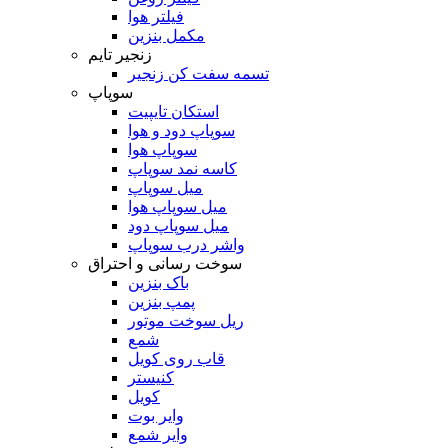
فیلتر هوا
مکمل بنزین
زنجیر تایم
تسمه سفت کن زنجیر
سوپاپ
استکان تایپیت
سوپاپ دود و هوا
سوپاپ هوا
کاسه نمد سوپاپ
میل سوپاپ
میل سوپاپ هوا
میل سوپاپ دود
واشر درب سوپاپ
سوخت رسانی و احتراق
باک بنزین
پمپ بنزین
ریل سوخت موتور
شمع
قاب روی کویل
کنیستر
کویل
وایر بوت
وایر شمع