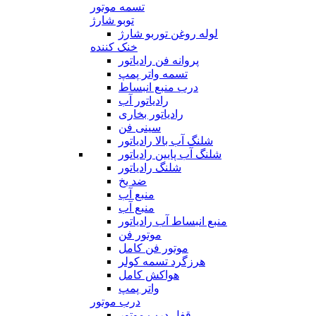
تسمه موتور
توبو شارژ
لوله روغن توربو شارژ
خنک کننده
پروانه فن رادیاتور
تسمه واتر پمپ
درب منبع انبساط
رادیاتور آب
رادیاتور بخاری
سینی فن
شلنگ آب بالا رادیاتور
شلنگ آب پایین رادیاتور
شلنگ رادیاتور
ضد یخ
منبع آب
منبع آب
منبع انبساط آب رادیاتور
موتور فن
موتور فن کامل
هرزگرد تسمه کولر
هواکش کامل
واتر پمپ
درب موتور
قفل درب موتور