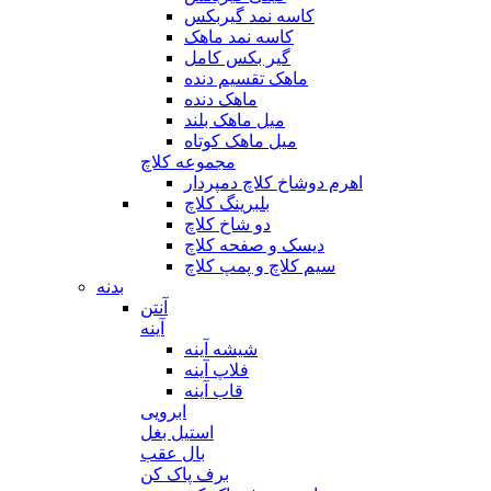
کاسه نمد گیربکس
کاسه نمد ماهک
گیر بکس کامل
ماهک تقسیم دنده
ماهک دنده
میل ماهک بلند
میل ماهک کوتاه
مجموعه کلاچ
اهرم دوشاخ کلاچ دمپردار
بلبرینگ کلاچ
دو شاخ کلاچ
دیسک و صفحه کلاچ
سیم کلاچ و پمپ کلاچ
بدنه
آنتن
آینه
شیشه آینه
فلاپ آینه
قاب آینه
ابرویی
استیل بغل
بال عقب
برف پاک کن