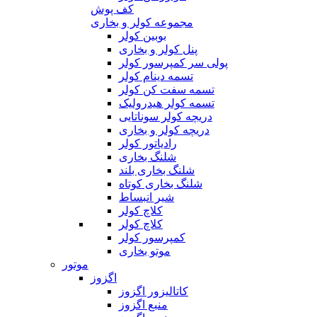
کف پوش
مجموعه کولر و بخاری
بوبین کولر
پنل کولر و بخاری
پولی سر کمپرسور کولر
تسمه دینام کولر
تسمه سفت کن کولر
تسمه کولر هیدرولیک
دریچه کولر سوناتایی
دریچه کولر و بخاری
رادیاتور کولر
شلنگ بخاری
شلنگ بخاری بلند
شلنگ بخاری کوتاه
شیر انبساط
کلاچ کولر
کلاچ کولر
کمپرسور کولر
موتو بخاری
موتور
اگزوز
کاتالیزور اگزوز
منبع اگزوز