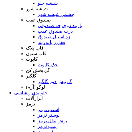
شیشه جلو
شیشه شور
چشمی شیشه شور
صندوق عقب
باربند دوچرخه صندوقی
درب صندوق عقب
زه استیل صندوق
قفل زاپاس بند
قاب پلاک
قاب ستون
کاپوت
جک کاپوت
گل پخش کن
گلگیر
گارنیش دور گلگیر
لوگو (آرم)
جلوبندی و شاسی
ابزارآلات
ترمز
استپ ترمز
بوستر ترمز
بوش پدال ترمز
پمپ ترمز
روغن ترمز