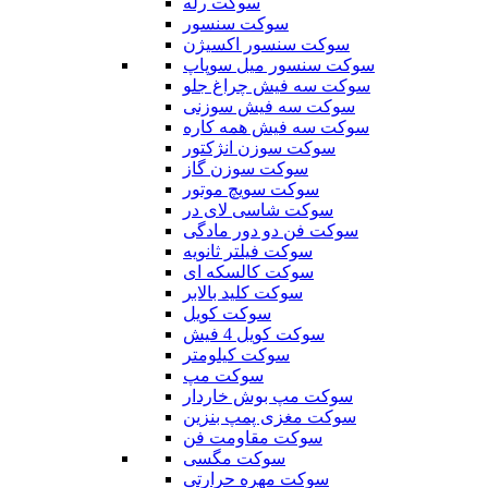
سوکت رله
سوکت سنسور
سوکت سنسور اکسیژن
سوکت سنسور میل سوپاپ
سوکت سه فیش چراغ جلو
سوکت سه فیش سوزنی
سوکت سه فیش همه کاره
سوکت سوزن انژکتور
سوکت سوزن گاز
سوکت سویچ موتور
سوکت شاسی لای در
سوکت فن دو دور مادگی
سوکت فیلتر ثانویه
سوکت کالسکه ای
سوکت کلید بالابر
سوکت کویل
سوکت کویل 4 فیش
سوکت کیلومتر
سوکت مپ
سوکت مپ بوش خاردار
سوکت مغزی پمپ بنزین
سوکت مقاومت فن
سوکت مگسی
سوکت مهره حرارتی