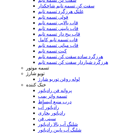
سفت کن تسمه تایم
سفت کن تسمه تایم شاخکدار
غلتک هرزگرد تسمه تایم
فولی تسمه تایم
قاب بالایی تسمه تایم
قاب پایینی تسمه تایم
قاب پیج دار تسمه تایم
قاب تسمه تایم کامل
قاب میانی تسمه تایم
کیت تسمه تایم
هرزگرد ساده سفت کن تسمه تایم
هرزگرد شیاردار سفت کن تسمه تایم
تسمه موتور
توبو شارژ
لوله روغن توربو شارژ
خنک کننده
پروانه فن رادیاتور
تسمه واتر پمپ
درب منبع انبساط
رادیاتور آب
رادیاتور بخاری
سینی فن
شلنگ آب بالا رادیاتور
شلنگ آب پایین رادیاتور