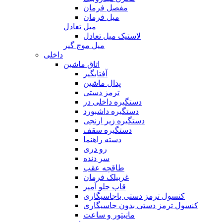
مفصل فرمان
میل فرمان
میل تعادل
لاستیک میل تعادل
میل موج گیر
داخلی
اتاق ماشین
آفتابگیر
پدال ماشین
ترمز دستی
دستگیره داخلی در
دستگیره داشبورد
دستگیره زیر ارنجی
دستگیره سقف
دسته راهنما
رو دری
سر دنده
طاقچه عقب
غربیلک فرمان
قاب جلو آمپر
کنسول ترمز دستی باجاسیگاری
کنسول ترمز دستی بدون جاسیگاری
مانیتور و ساعت