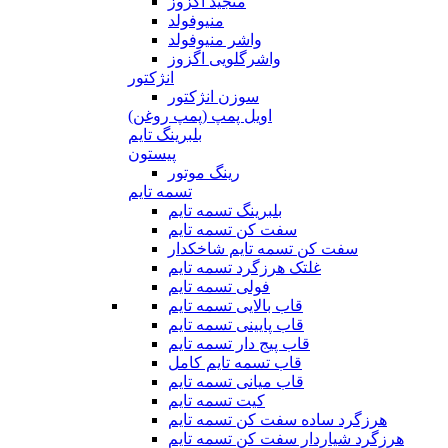
منجید اگزوز
منیوفولد
واشر منیوفولد
واشرگلویی اگزوز
انژکتور
سوزن انژکتور
اویل پمپ (پمپ روغن)
بلبرینگ تایم
پیستون
رینگ موتور
تسمه تایم
بلبرینگ تسمه تایم
سفت کن تسمه تایم
سفت کن تسمه تایم شاخکدار
غلتک هرزگرد تسمه تایم
فولی تسمه تایم
قاب بالایی تسمه تایم
قاب پایینی تسمه تایم
قاب پیج دار تسمه تایم
قاب تسمه تایم کامل
قاب میانی تسمه تایم
کیت تسمه تایم
هرزگرد ساده سفت کن تسمه تایم
هرزگرد شیاردار سفت کن تسمه تایم