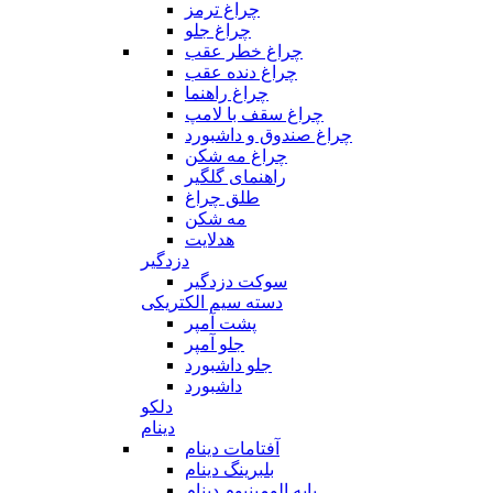
چراغ ترمز
چراغ جلو
چراغ خطر عقب
چراغ دنده عقب
چراغ راهنما
چراغ سقف با لامپ
چراغ صندوق و داشبورد
چراغ مه شکن
راهنمای گلگیر
طلق چراغ
مه شکن
هدلایت
دزدگیر
سوکت دزدگیر
دسته سیم الکتریکی
پشت آمپر
جلو آمپر
جلو داشبورد
داشبورد
دلکو
دینام
آفتامات دینام
بلبرینگ دینام
پایه الومینیوم دینام