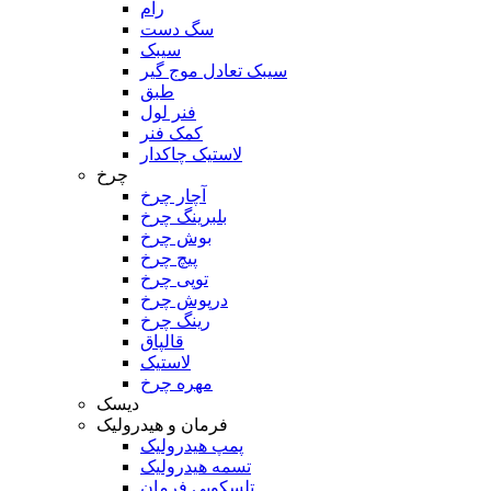
رام
سگ دست
سیبک
سیبک تعادل موج گیر
طبق
فنر لول
کمک فنر
لاستیک چاکدار
چرخ
آچار چرخ
بلبرینگ چرخ
بوش چرخ
پیچ چرخ
توپی چرخ
درپوش چرخ
رینگ چرخ
قالپاق
لاستیک
مهره چرخ
دیسک
فرمان و هیدرولیک
پمپ هیدرولیک
تسمه هیدرولیک
تلسکوپی فرمان