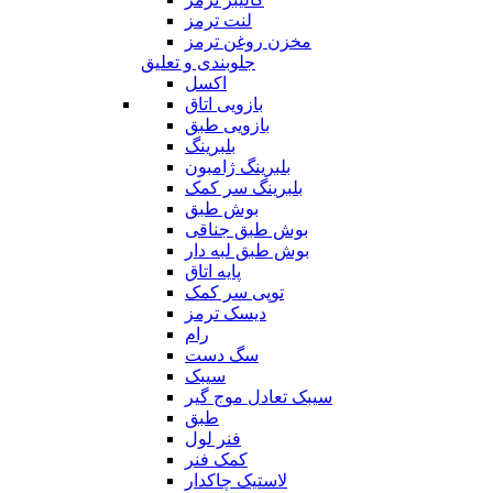
لنت ترمز
مخزن روغن ترمز
جلوبندی و تعلیق
اکسل
بازویی اتاق
بازویی طبق
بلبرینگ
بلبرینگ ژامبون
بلبرینگ سر کمک
بوش طبق
بوش طبق جناقی
بوش طبق لبه دار
پایه اتاق
توپی سر کمک
دیسک ترمز
رام
سگ دست
سیبک
سیبک تعادل موج گیر
طبق
فنر لول
کمک فنر
لاستیک چاکدار