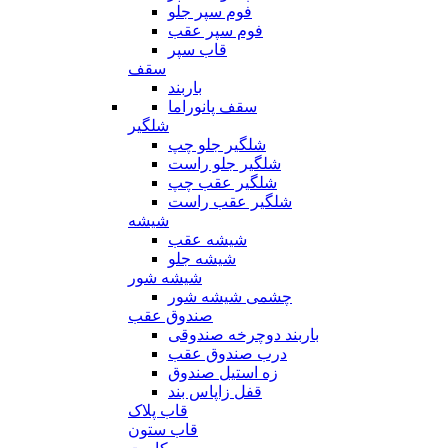
فوم سپر جلو
فوم سپر عقب
قاب سپر
سقف
باربند
سقف پانوراما
شلگیر
شلگیر جلو چپ
شلگیر جلو راست
شلگیر عقب چپ
شلگیر عقب راست
شیشه
شیشه عقب
شیشه جلو
شیشه شور
چشمی شیشه شور
صندوق عقب
باربند دوچرخه صندوقی
درب صندوق عقب
زه استیل صندوق
قفل زاپاس بند
قاب پلاک
قاب ستون