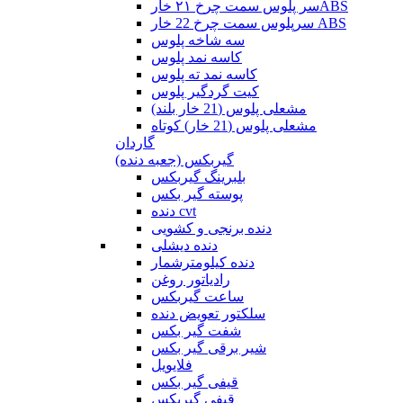
سر پلوس سمت چرخ ۲۱ خارABS
سرپلوس سمت چرخ 22 خار ABS
سه شاخه پلوس
کاسه نمد پلوس
کاسه نمد ته پلوس
کیت گردگیر پلوس
مشعلی پلوس (21 خار بلند)
مشعلی پلوس (21 خار) کوتاه
گاردان
گیربکس (جعبه دنده)
بلبرینگ گیربکس
پوسته گیر بکس
دنده cvt
دنده برنجی و کشویی
دنده دیشلی
دنده کیلومترشمار
رادیاتور روغن
ساعت گیربکس
سلکتور تعویض دنده
شفت گیر بکس
شیر برقی گیر بکس
فلایویل
قیفی گیر بکس
قیفی گیربکس