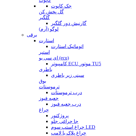
کاپوت
جک کاپوت
گل پخش کن
گلگیر
گارنیش دور گلگیر
لوگو (آرم)
برقی
استارت
اتوماتیک استارت
استپر
ای سی یو (ecu)
کامپیوتر ECU موتور TU5
باطری
سینی زیر باطری
بوق
ترموستات
درب ترموستات
جعبه فیوز
درب جعبه فیوز
چراغ
پروژکتور
جا چراغی جلو
چراغ استپ سوم LED
چراغ پلاک با لامپ