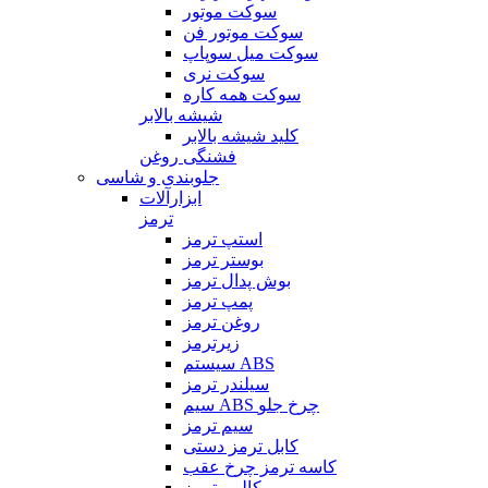
سوکت موتور
سوکت موتور فن
سوکت میل سوپاپ
سوکت نری
سوکت همه کاره
شیشه بالابر
کلید شیشه بالابر
فشنگی روغن
جلوبندی و شاسی
ابزارآلات
ترمز
استپ ترمز
بوستر ترمز
بوش پدال ترمز
پمپ ترمز
روغن ترمز
زیرترمز
سیستم ABS
سیلندر ترمز
سیم ABS چرخ جلو
سیم ترمز
کابل ترمز دستی
کاسه ترمز چرخ عقب
کالیبر ترمز