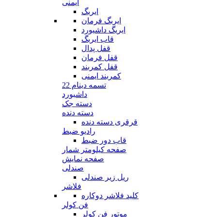
ایمنی
ایربگ
ایربگ فرمان
ایریگ داشیورد
قاب ایربگ
قفل پدال
قفل فرمان
قفل کمربند
کمربند ایمنی
تسمه دینام 22
داشبورد
دسته جک
دسته دنده
قرقری دسته دنده
رادیو ضبط
قاب دور ضبط
صفحه کیلومتر شمار
صفحه نمایش
صندلی
ریل زیر صندلی
فلاشر
کلید فلاشر دوکاره
فن کولر
موتور فن کولر