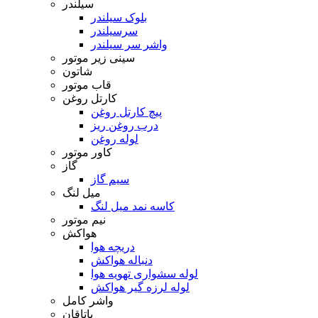
سیلندر
بلوک سیلندر
سرسیلندر
واشر سر سیلندر
سینی زیر موتور
شاتون
قاب موتور
کارتل روغن
پیچ کارتل روغن
درب روغن ریز
لوله روغن
کاور موتور
گاز
سیم گاز
میل لنگ
کاسه نمد میل لنگ
نیم موتور
هواکش
دریچه هوا
دنباله هواکش
لوله سشواری تهویه هوا
لوله لرزه گیر هواکش
واشر کامل
یاتاقان