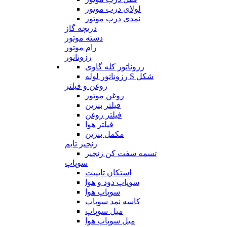
لولای درب موتور
نمدی درب موتور
دریچه گاز
دسته موتور
رام موتور
رزوناتور
رزوناتور کله گاوی
رزوناتور لوله S شکل
روغن و فیلتر
روغن موتور
فیلتر بنزین
فیلتر روغن
فیلتر هوا
مکمل بنزین
زنجیر تایم
تسمه سفت کن زنجیر
سوپاپ
استکان تایپیت
سوپاپ دود و هوا
سوپاپ هوا
کاسه نمد سوپاپ
میل سوپاپ
میل سوپاپ هوا