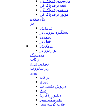
بازویی برف پاک کن
تیغه برف پاک کن
دسته برف پاک کن
موتور برف پاک کن
جلو پنجره
در
ترمز در
دستگیره بیرونی در
زه درب
قفل در
لولای در
نوار دور در
درب باک
رکاب
زه زیر چراغ
زیر سانروف
سپر
براکت
توری
درپوش بکسل بند
دیاق
دیفیوزر (گارد)
ضربه گیر سپر
فلاپ گوشه سپر