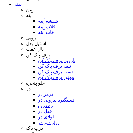
بدنه
آنتن
آینه
شیشه آینه
فلاپ آینه
قاب آینه
ابرویی
استیل بغل
بال عقب
برف پاک کن
بازویی برف پاک کن
تیغه برف پاک کن
دسته برف پاک کن
موتور برف پاک کن
جلو پنجره
در
ترمز در
دستگیره بیرونی در
زه درب
قفل در
لولای در
نوار دور در
درب باک