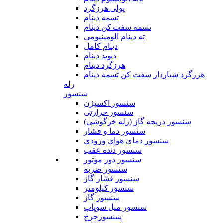
پولی هرزگرد
تسمه دینام
تسمه سفت کن دینام
ته دینام الومینیومی
دینام کامل
دیوید دینام
هرزگرد دینام
هرزگرد شیاردار سفت کن تسمه دینام
رله
سنسور
سنسور اکسیژن
سنسور حرارتی
سنسور دریچه گاز (رله خرگوشی)
سنسور دما و فشار
سنسور دمای هوای ورودی
سنسور دنده عقب
سنسور دور موتور
سنسور ضربه
سنسور فشار گاز
سنسور کیلومتر
سنسور گاز
سنسور میل سوپاپ
سنسورچرخ