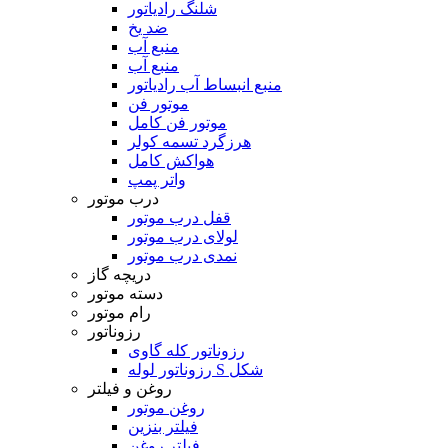
شلنگ رادیاتور
ضد یخ
منبع آب
منبع آب
منبع انبساط آب رادیاتور
موتور فن
موتور فن کامل
هرزگرد تسمه کولر
هواکش کامل
واتر پمپ
درب موتور
قفل درب موتور
لولای درب موتور
نمدی درب موتور
دریچه گاز
دسته موتور
رام موتور
رزوناتور
رزوناتور کله گاوی
رزوناتور لوله S شکل
روغن و فیلتر
روغن موتور
فیلتر بنزین
فیلتر روغن