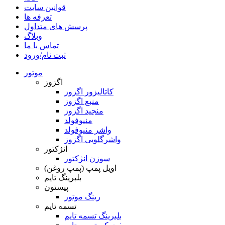
قوانین سایت
تعرفه ها
پرسش های متداول
وبلاگ
تماس با ما
ثبت نام/ورود
موتور
اگزوز
کاتالیزور اگزوز
منبع اگزوز
منجید اگزوز
منیوفولد
واشر منیوفولد
واشرگلویی اگزوز
انژکتور
سوزن انژکتور
اویل پمپ (پمپ روغن)
بلبرینگ تایم
پیستون
رینگ موتور
تسمه تایم
بلبرینگ تسمه تایم