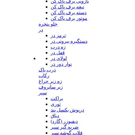
بازویی برف پاک کن
تیغه برف پاک کن
دسته برف پاک کن
موتور برف پاک کن
جلو پنجره
در
ترمز در
دستگیره بیرونی در
زه درب
قفل در
لولای در
نوار دور در
درب باک
رکاب
زه زیر چراغ
زیر سانروف
سپر
براکت
توری
درپوش بکسل بند
دیاق
دیفیوزر (گارد)
ضربه گیر سپر
فلاپ گوشه سپر