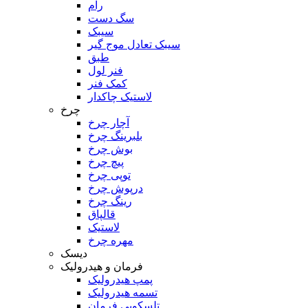
رام
سگ دست
سیبک
سیبک تعادل موج گیر
طبق
فنر لول
کمک فنر
لاستیک چاکدار
چرخ
آچار چرخ
بلبرینگ چرخ
بوش چرخ
پیچ چرخ
توپی چرخ
درپوش چرخ
رینگ چرخ
قالپاق
لاستیک
مهره چرخ
دیسک
فرمان و هیدرولیک
پمپ هیدرولیک
تسمه هیدرولیک
تلسکوپی فرمان