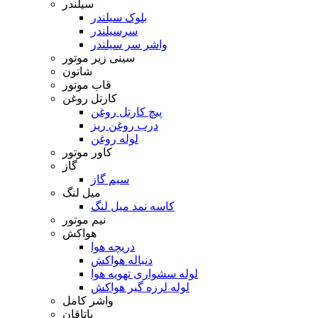
سیلندر
بلوک سیلندر
سرسیلندر
واشر سر سیلندر
سینی زیر موتور
شاتون
قاب موتور
کارتل روغن
پیچ کارتل روغن
درب روغن ریز
لوله روغن
کاور موتور
گاز
سیم گاز
میل لنگ
کاسه نمد میل لنگ
نیم موتور
هواکش
دریچه هوا
دنباله هواکش
لوله سشواری تهویه هوا
لوله لرزه گیر هواکش
واشر کامل
یاتاقان