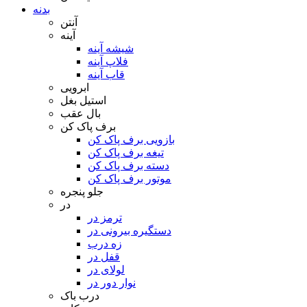
بدنه
آنتن
آینه
شیشه آینه
فلاپ آینه
قاب آینه
ابرویی
استیل بغل
بال عقب
برف پاک کن
بازویی برف پاک کن
تیغه برف پاک کن
دسته برف پاک کن
موتور برف پاک کن
جلو پنجره
در
ترمز در
دستگیره بیرونی در
زه درب
قفل در
لولای در
نوار دور در
درب باک