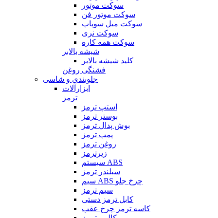
سوکت موتور
سوکت موتور فن
سوکت میل سوپاپ
سوکت نری
سوکت همه کاره
شیشه بالابر
کلید شیشه بالابر
فشنگی روغن
جلوبندی و شاسی
ابزارآلات
ترمز
استپ ترمز
بوستر ترمز
بوش پدال ترمز
پمپ ترمز
روغن ترمز
زیرترمز
سیستم ABS
سیلندر ترمز
سیم ABS چرخ جلو
سیم ترمز
کابل ترمز دستی
کاسه ترمز چرخ عقب
کالیبر ترمز