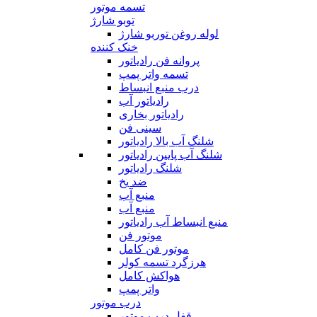
تسمه موتور
توبو شارژ
لوله روغن توربو شارژ
خنک کننده
پروانه فن رادیاتور
تسمه واتر پمپ
درب منبع انبساط
رادیاتور آب
رادیاتور بخاری
سینی فن
شلنگ آب بالا رادیاتور
شلنگ آب پایین رادیاتور
شلنگ رادیاتور
ضد یخ
منبع آب
منبع آب
منبع انبساط آب رادیاتور
موتور فن
موتور فن کامل
هرزگرد تسمه کولر
هواکش کامل
واتر پمپ
درب موتور
قفل درب موتور