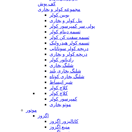
کف پوش
مجموعه کولر و بخاری
بوبین کولر
پنل کولر و بخاری
پولی سر کمپرسور کولر
تسمه دینام کولر
تسمه سفت کن کولر
تسمه کولر هیدرولیک
دریچه کولر سوناتایی
دریچه کولر و بخاری
رادیاتور کولر
شلنگ بخاری
شلنگ بخاری بلند
شلنگ بخاری کوتاه
شیر انبساط
کلاچ کولر
کلاچ کولر
کمپرسور کولر
موتو بخاری
موتور
اگزوز
کاتالیزور اگزوز
منبع اگزوز