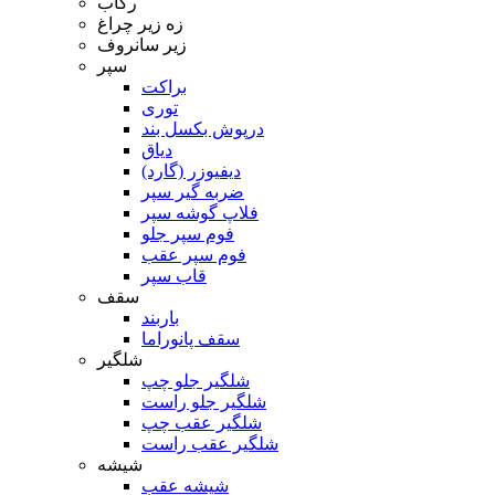
رکاب
زه زیر چراغ
زیر سانروف
سپر
براکت
توری
درپوش بکسل بند
دیاق
دیفیوزر (گارد)
ضربه گیر سپر
فلاپ گوشه سپر
فوم سپر جلو
فوم سپر عقب
قاب سپر
سقف
باربند
سقف پانوراما
شلگیر
شلگیر جلو چپ
شلگیر جلو راست
شلگیر عقب چپ
شلگیر عقب راست
شیشه
شیشه عقب