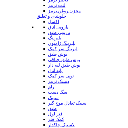
لنت ترمز
مخزن روغن ترمز
جلوبندی و تعلیق
اکسل
بازویی اتاق
بازویی طبق
بلبرینگ
بلبرینگ ژامبون
بلبرینگ سر کمک
بوش طبق
بوش طبق جناقی
بوش طبق لبه دار
پایه اتاق
توپی سر کمک
دیسک ترمز
رام
سگ دست
سیبک
سیبک تعادل موج گیر
طبق
فنر لول
کمک فنر
لاستیک چاکدار