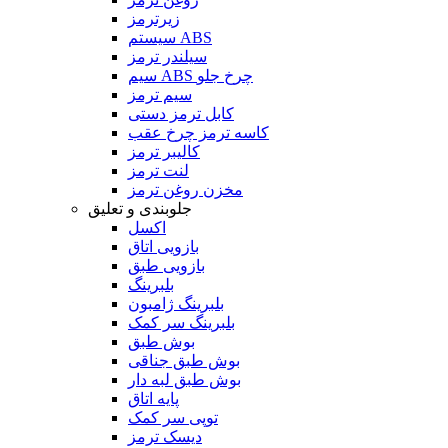
زیرترمز
سیستم ABS
سیلندر ترمز
سیم ABS چرخ جلو
سیم ترمز
کابل ترمز دستی
کاسه ترمز چرخ عقب
کالیبر ترمز
لنت ترمز
مخزن روغن ترمز
جلوبندی و تعلیق
اکسل
بازویی اتاق
بازویی طبق
بلبرینگ
بلبرینگ ژامبون
بلبرینگ سر کمک
بوش طبق
بوش طبق جناقی
بوش طبق لبه دار
پایه اتاق
توپی سر کمک
دیسک ترمز