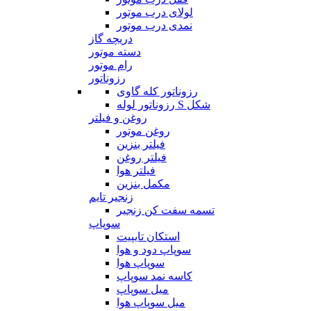
لولای درب موتور
نمدی درب موتور
دریچه گاز
دسته موتور
رام موتور
رزوناتور
رزوناتور کله گاوی
رزوناتور لوله S شکل
روغن و فیلتر
روغن موتور
فیلتر بنزین
فیلتر روغن
فیلتر هوا
مکمل بنزین
زنجیر تایم
تسمه سفت کن زنجیر
سوپاپ
استکان تایپیت
سوپاپ دود و هوا
سوپاپ هوا
کاسه نمد سوپاپ
میل سوپاپ
میل سوپاپ هوا