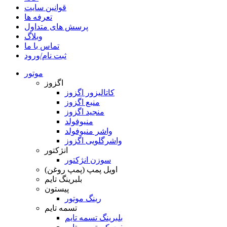
قوانین سایت
تعرفه ها
پرسش های متداول
وبلاگ
تماس با ما
ثبت نام/ورود
موتور
اگزوز
کاتالیزور اگزوز
منبع اگزوز
منجید اگزوز
منیوفولد
واشر منیوفولد
واشرگلویی اگزوز
انژکتور
سوزن انژکتور
اویل پمپ (پمپ روغن)
بلبرینگ تایم
پیستون
رینگ موتور
تسمه تایم
بلبرینگ تسمه تایم