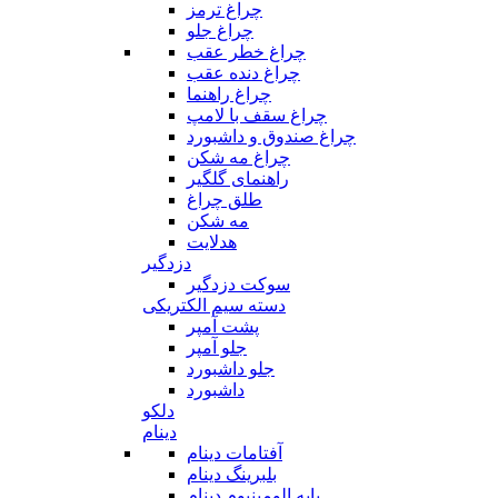
چراغ ترمز
چراغ جلو
چراغ خطر عقب
چراغ دنده عقب
چراغ راهنما
چراغ سقف با لامپ
چراغ صندوق و داشبورد
چراغ مه شکن
راهنمای گلگیر
طلق چراغ
مه شکن
هدلایت
دزدگیر
سوکت دزدگیر
دسته سیم الکتریکی
پشت آمپر
جلو آمپر
جلو داشبورد
داشبورد
دلکو
دینام
آفتامات دینام
بلبرینگ دینام
پایه الومینیوم دینام