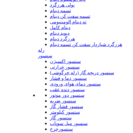
پولی هرزگرد
تسمه دینام
تسمه سفت کن دینام
ته دینام الومینیومی
دینام کامل
دیوید دینام
هرزگرد دینام
هرزگرد شیاردار سفت کن تسمه دینام
رله
سنسور
سنسور اکسیژن
سنسور حرارتی
سنسور دریچه گاز (رله خرگوشی)
سنسور دما و فشار
سنسور دمای هوای ورودی
سنسور دنده عقب
سنسور دور موتور
سنسور ضربه
سنسور فشار گاز
سنسور کیلومتر
سنسور گاز
سنسور میل سوپاپ
سنسورچرخ