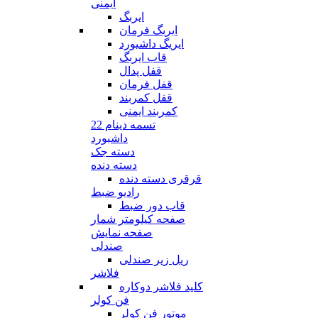
ایمنی
ایربگ
ایربگ فرمان
ایریگ داشیورد
قاب ایربگ
قفل پدال
قفل فرمان
قفل کمربند
کمربند ایمنی
تسمه دینام 22
داشبورد
دسته جک
دسته دنده
قرقری دسته دنده
رادیو ضبط
قاب دور ضبط
صفحه کیلومتر شمار
صفحه نمایش
صندلی
ریل زیر صندلی
فلاشر
کلید فلاشر دوکاره
فن کولر
موتور فن کولر