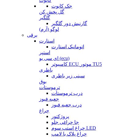
کاپوت
جک کاپوت
گل پخش کن
گلگیر
گارنیش دور گلگیر
لوگو (آرم)
برقی
استارت
اتوماتیک استارت
استپر
ای سی یو (ecu)
کامپیوتر ECU موتور TU5
باطری
سینی زیر باطری
بوق
ترموستات
درب ترموستات
جعبه فیوز
درب جعبه فیوز
چراغ
پروژکتور
جا چراغی جلو
چراغ استپ سوم LED
چراغ پلاک با لامپ