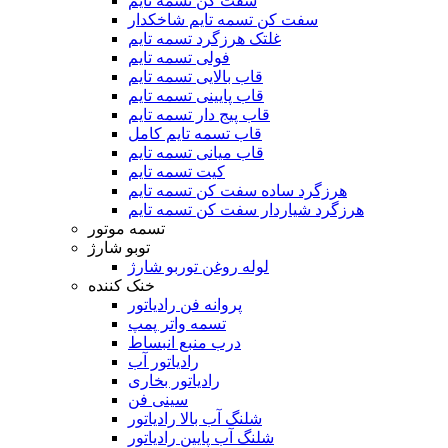
سفت کن تسمه تایم
سفت کن تسمه تایم شاخکدار
غلتک هرزگرد تسمه تایم
فولی تسمه تایم
قاب بالایی تسمه تایم
قاب پایینی تسمه تایم
قاب پیج دار تسمه تایم
قاب تسمه تایم کامل
قاب میانی تسمه تایم
کیت تسمه تایم
هرزگرد ساده سفت کن تسمه تایم
هرزگرد شیاردار سفت کن تسمه تایم
تسمه موتور
توبو شارژ
لوله روغن توربو شارژ
خنک کننده
پروانه فن رادیاتور
تسمه واتر پمپ
درب منبع انبساط
رادیاتور آب
رادیاتور بخاری
سینی فن
شلنگ آب بالا رادیاتور
شلنگ آب پایین رادیاتور