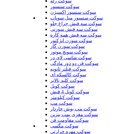
سوکت رله
سوکت سنسور
سوکت سنسور اکسیژن
سوکت سنسور میل سوپاپ
سوکت سه فیش چراغ جلو
سوکت سه فیش سوزنی
سوکت سه فیش همه کاره
سوکت سوزن انژکتور
سوکت سوزن گاز
سوکت سویچ موتور
سوکت شاسی لای در
سوکت فن دو دور مادگی
سوکت فیلتر ثانویه
سوکت کالسکه ای
سوکت کلید بالابر
سوکت کویل
سوکت کویل 4 فیش
سوکت کیلومتر
سوکت مپ
سوکت مپ بوش خاردار
سوکت مغزی پمپ بنزین
سوکت مقاومت فن
سوکت مگسی
سوکت مهره حرارتی