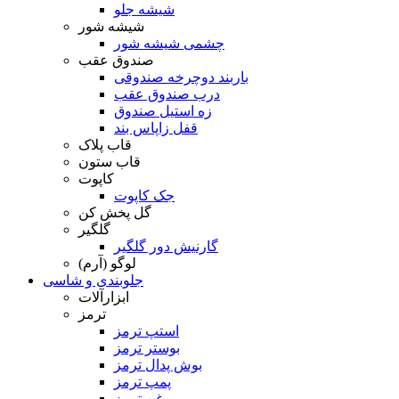
شیشه جلو
شیشه شور
چشمی شیشه شور
صندوق عقب
باربند دوچرخه صندوقی
درب صندوق عقب
زه استیل صندوق
قفل زاپاس بند
قاب پلاک
قاب ستون
کاپوت
جک کاپوت
گل پخش کن
گلگیر
گارنیش دور گلگیر
لوگو (آرم)
جلوبندی و شاسی
ابزارآلات
ترمز
استپ ترمز
بوستر ترمز
بوش پدال ترمز
پمپ ترمز
روغن ترمز