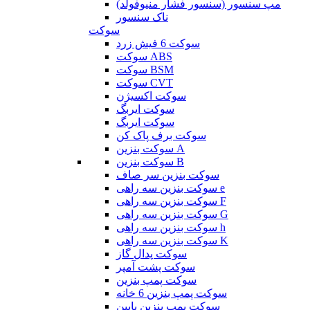
مپ سنسور (سنسور فشار منیوفولد)
ناک سنسور
سوکت
سوکت 6 فیش زرد
سوکت ABS
سوکت BSM
سوکت CVT
سوکت اکسیژن
سوکت ایربگ
سوکت ایربگ
سوکت برف پاک کن
سوکت بنزین A
سوکت بنزین B
سوکت بنزین سر صاف
سوکت بنزین سه راهی e
سوکت بنزین سه راهی F
سوکت بنزین سه راهی G
سوکت بنزین سه راهی h
سوکت بنزین سه راهی K
سوکت پدال گاز
سوکت پشت آمپر
سوکت پمپ بنزین
سوکت پمپ بنزین 6 خانه
سوکت پمپ بنزین پایین