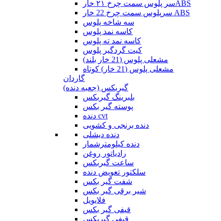
سر پلوس سمت چرخ ۲۱ خارABS
سرپلوس سمت چرخ 22 خار ABS
سه شاخه پلوس
کاسه نمد پلوس
کاسه نمد ته پلوس
کیت گردگیر پلوس
مشعلی پلوس (21 خار بلند)
مشعلی پلوس (21 خار) کوتاه
گاردان
گیربکس (جعبه دنده)
بلبرینگ گیربکس
پوسته گیر بکس
دنده cvt
دنده برنجی و کشویی
دنده دیشلی
دنده کیلومترشمار
رادیاتور روغن
ساعت گیربکس
سلکتور تعویض دنده
شفت گیر بکس
شیر برقی گیر بکس
فلایویل
قیفی گیر بکس
قیفی گیربکس