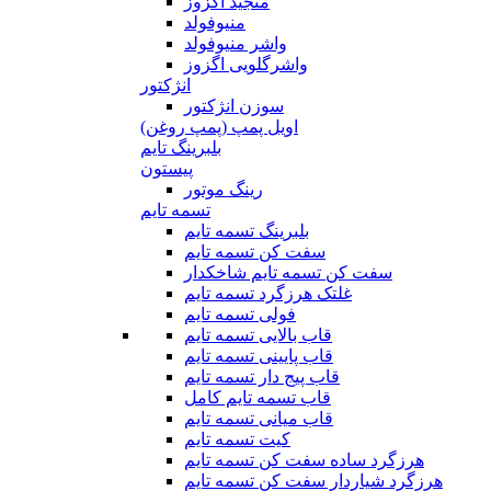
منجید اگزوز
منیوفولد
واشر منیوفولد
واشرگلویی اگزوز
انژکتور
سوزن انژکتور
اویل پمپ (پمپ روغن)
بلبرینگ تایم
پیستون
رینگ موتور
تسمه تایم
بلبرینگ تسمه تایم
سفت کن تسمه تایم
سفت کن تسمه تایم شاخکدار
غلتک هرزگرد تسمه تایم
فولی تسمه تایم
قاب بالایی تسمه تایم
قاب پایینی تسمه تایم
قاب پیج دار تسمه تایم
قاب تسمه تایم کامل
قاب میانی تسمه تایم
کیت تسمه تایم
هرزگرد ساده سفت کن تسمه تایم
هرزگرد شیاردار سفت کن تسمه تایم