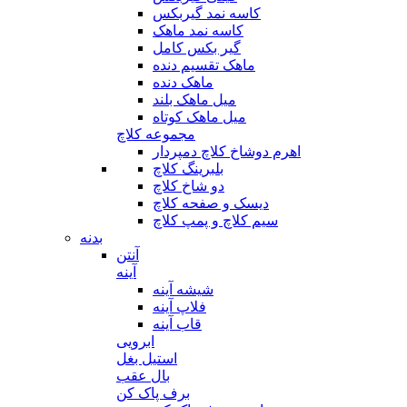
کاسه نمد گیربکس
کاسه نمد ماهک
گیر بکس کامل
ماهک تقسیم دنده
ماهک دنده
میل ماهک بلند
میل ماهک کوتاه
مجموعه کلاچ
اهرم دوشاخ کلاچ دمپردار
بلبرینگ کلاچ
دو شاخ کلاچ
دیسک و صفحه کلاچ
سیم کلاچ و پمپ کلاچ
بدنه
آنتن
آینه
شیشه آینه
فلاپ آینه
قاب آینه
ابرویی
استیل بغل
بال عقب
برف پاک کن