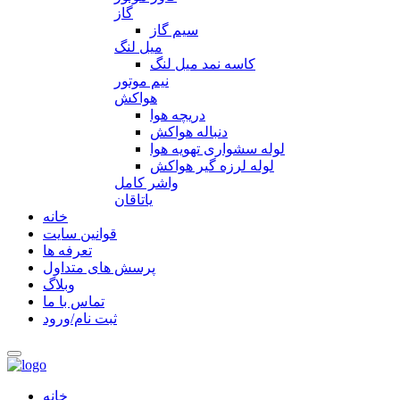
گاز
سیم گاز
میل لنگ
کاسه نمد میل لنگ
نیم موتور
هواکش
دریچه هوا
دنباله هواکش
لوله سشواری تهویه هوا
لوله لرزه گیر هواکش
واشر کامل
یاتاقان
خانه
قوانین سایت
تعرفه ها
پرسش های متداول
وبلاگ
تماس با ما
ثبت نام/ورود
خانه