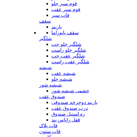
فوم سپر جلو
فوم سپر عقب
قاب سپر
سقف
باربند
سقف پانوراما
شلگیر
شلگیر جلو چپ
شلگیر جلو راست
شلگیر عقب چپ
شلگیر عقب راست
شیشه
شیشه عقب
شیشه جلو
شیشه شور
چشمی شیشه شور
صندوق عقب
باربند دوچرخه صندوقی
درب صندوق عقب
زه استیل صندوق
قفل زاپاس بند
قاب پلاک
قاب ستون