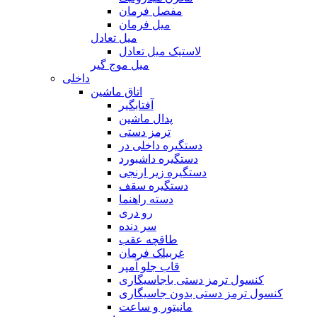
مفصل فرمان
میل فرمان
میل تعادل
لاستیک میل تعادل
میل موج گیر
داخلی
اتاق ماشین
آفتابگیر
پدال ماشین
ترمز دستی
دستگیره داخلی در
دستگیره داشبورد
دستگیره زیر ارنجی
دستگیره سقف
دسته راهنما
رو دری
سر دنده
طاقچه عقب
غربیلک فرمان
قاب جلو آمپر
کنسول ترمز دستی باجاسیگاری
کنسول ترمز دستی بدون جاسیگاری
مانیتور و ساعت