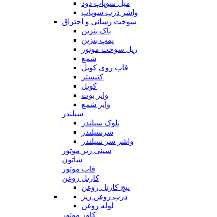
میل سوپاپ دود
واشر درب سوپاپ
سوخت رسانی و احتراق
باک بنزین
پمپ بنزین
ریل سوخت موتور
شمع
قاب روی کویل
کنیستر
کویل
وایر بوت
وایر شمع
سیلندر
بلوک سیلندر
سرسیلندر
واشر سر سیلندر
سینی زیر موتور
شاتون
قاب موتور
کارتل روغن
پیچ کارتل روغن
درب روغن ریز
لوله روغن
کاور موتور