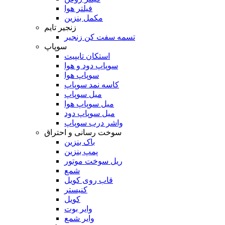
فیلتر هوا
مکمل بنزین
زنجیر تایم
تسمه سفت کن زنجیر
سوپاپ
استکان تایپیت
سوپاپ دود و هوا
سوپاپ هوا
کاسه نمد سوپاپ
میل سوپاپ
میل سوپاپ هوا
میل سوپاپ دود
واشر درب سوپاپ
سوخت رسانی و احتراق
باک بنزین
پمپ بنزین
ریل سوخت موتور
شمع
قاب روی کویل
کنیستر
کویل
وایر بوت
وایر شمع