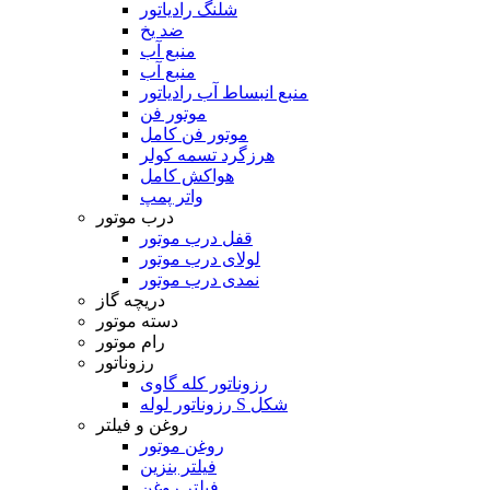
شلنگ رادیاتور
ضد یخ
منبع آب
منبع آب
منبع انبساط آب رادیاتور
موتور فن
موتور فن کامل
هرزگرد تسمه کولر
هواکش کامل
واتر پمپ
درب موتور
قفل درب موتور
لولای درب موتور
نمدی درب موتور
دریچه گاز
دسته موتور
رام موتور
رزوناتور
رزوناتور کله گاوی
رزوناتور لوله S شکل
روغن و فیلتر
روغن موتور
فیلتر بنزین
فیلتر روغن