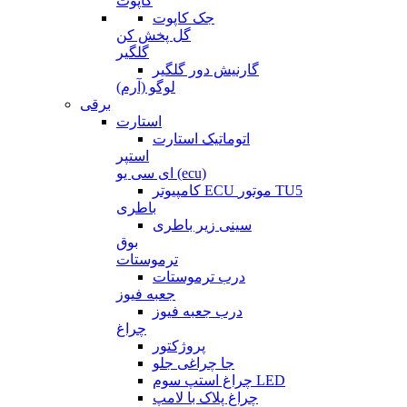
کاپوت
جک کاپوت
گل پخش کن
گلگیر
گارنیش دور گلگیر
لوگو (آرم)
برقی
استارت
اتوماتیک استارت
استپر
ای سی یو (ecu)
کامپیوتر ECU موتور TU5
باطری
سینی زیر باطری
بوق
ترموستات
درب ترموستات
جعبه فیوز
درب جعبه فیوز
چراغ
پروژکتور
جا چراغی جلو
چراغ استپ سوم LED
چراغ پلاک با لامپ