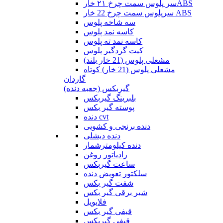
سر پلوس سمت چرخ ۲۱ خارABS
سرپلوس سمت چرخ 22 خار ABS
سه شاخه پلوس
کاسه نمد پلوس
کاسه نمد ته پلوس
کیت گردگیر پلوس
مشعلی پلوس (21 خار بلند)
مشعلی پلوس (21 خار) کوتاه
گاردان
گیربکس (جعبه دنده)
بلبرینگ گیربکس
پوسته گیر بکس
دنده cvt
دنده برنجی و کشویی
دنده دیشلی
دنده کیلومترشمار
رادیاتور روغن
ساعت گیربکس
سلکتور تعویض دنده
شفت گیر بکس
شیر برقی گیر بکس
فلایویل
قیفی گیر بکس
قیفی گیربکس