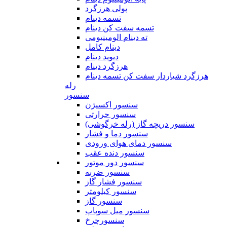
پولی هرزگرد
تسمه دینام
تسمه سفت کن دینام
ته دینام الومینیومی
دینام کامل
دیوید دینام
هرزگرد دینام
هرزگرد شیاردار سفت کن تسمه دینام
رله
سنسور
سنسور اکسیژن
سنسور حرارتی
سنسور دریچه گاز (رله خرگوشی)
سنسور دما و فشار
سنسور دمای هوای ورودی
سنسور دنده عقب
سنسور دور موتور
سنسور ضربه
سنسور فشار گاز
سنسور کیلومتر
سنسور گاز
سنسور میل سوپاپ
سنسورچرخ