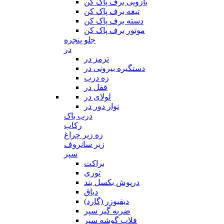
بازویی برف پاک کن
تیغه برف پاک کن
دسته برف پاک کن
موتور برف پاک کن
جلو پنجره
در
ترمز در
دستگیره بیرونی در
زه درب
قفل در
لولای در
نوار دور در
درب باک
رکاب
زه زیر چراغ
زیر سانروف
سپر
براکت
توری
درپوش بکسل بند
دیاق
دیفیوزر (گارد)
ضربه گیر سپر
فلاپ گوشه سپر