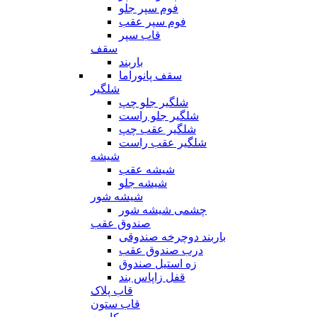
فوم سپر جلو
فوم سپر عقب
قاب سپر
سقف
باربند
سقف پانوراما
شلگیر
شلگیر جلو چپ
شلگیر جلو راست
شلگیر عقب چپ
شلگیر عقب راست
شیشه
شیشه عقب
شیشه جلو
شیشه شور
چشمی شیشه شور
صندوق عقب
باربند دوچرخه صندوقی
درب صندوق عقب
زه استیل صندوق
قفل زاپاس بند
قاب پلاک
قاب ستون