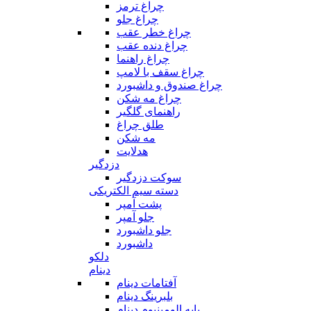
چراغ ترمز
چراغ جلو
چراغ خطر عقب
چراغ دنده عقب
چراغ راهنما
چراغ سقف با لامپ
چراغ صندوق و داشبورد
چراغ مه شکن
راهنمای گلگیر
طلق چراغ
مه شکن
هدلایت
دزدگیر
سوکت دزدگیر
دسته سیم الکتریکی
پشت آمپر
جلو آمپر
جلو داشبورد
داشبورد
دلکو
دینام
آفتامات دینام
بلبرینگ دینام
پایه الومینیوم دینام