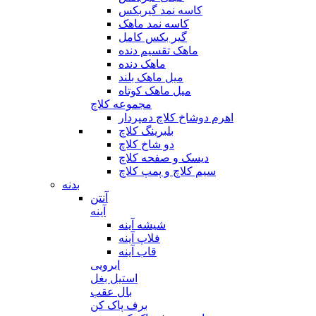
کاسه نمد گیربکس
کاسه نمد ماهک
گیر بکس کامل
ماهک تقسیم دنده
ماهک دنده
میل ماهک بلند
میل ماهک کوتاه
مجموعه کلاچ
اهرم دوشاخ کلاچ دمپردار
بلبرینگ کلاچ
دو شاخ کلاچ
دیسک و صفحه کلاچ
سیم کلاچ و پمپ کلاچ
بدنه
آنتن
آینه
شیشه آینه
فلاپ آینه
قاب آینه
ابرویی
استیل بغل
بال عقب
برف پاک کن