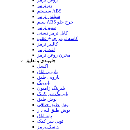
زیرترمز
سیستم ABS
سیلندر ترمز
سیم ABS چرخ جلو
سیم ترمز
کابل ترمز دستی
کاسه ترمز چرخ عقب
کالیبر ترمز
لنت ترمز
مخزن روغن ترمز
جلوبندی و تعلیق
اکسل
بازویی اتاق
بازویی طبق
بلبرینگ
بلبرینگ ژامبون
بلبرینگ سر کمک
بوش طبق
بوش طبق جناقی
بوش طبق لبه دار
پایه اتاق
توپی سر کمک
دیسک ترمز