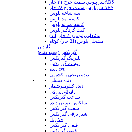
سر پلوس سمت چرخ ۲۱ خارABS
سرپلوس سمت چرخ 22 خار ABS
سه شاخه پلوس
کاسه نمد پلوس
کاسه نمد ته پلوس
کیت گردگیر پلوس
مشعلی پلوس (21 خار بلند)
مشعلی پلوس (21 خار) کوتاه
گاردان
گیربکس (جعبه دنده)
بلبرینگ گیربکس
پوسته گیر بکس
دنده cvt
دنده برنجی و کشویی
دنده دیشلی
دنده کیلومترشمار
رادیاتور روغن
ساعت گیربکس
سلکتور تعویض دنده
شفت گیر بکس
شیر برقی گیر بکس
فلایویل
قیفی گیر بکس
قیفی گیربکس