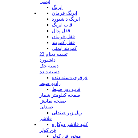
ایمنی
ایربگ
ایربگ فرمان
ایریگ داشیورد
قاب ایربگ
قفل پدال
قفل فرمان
قفل کمربند
کمربند ایمنی
تسمه دینام 22
داشبورد
دسته جک
دسته دنده
قرقری دسته دنده
رادیو ضبط
قاب دور ضبط
صفحه کیلومتر شمار
صفحه نمایش
صندلی
ریل زیر صندلی
فلاشر
کلید فلاشر دوکاره
فن کولر
موتور فن کولر