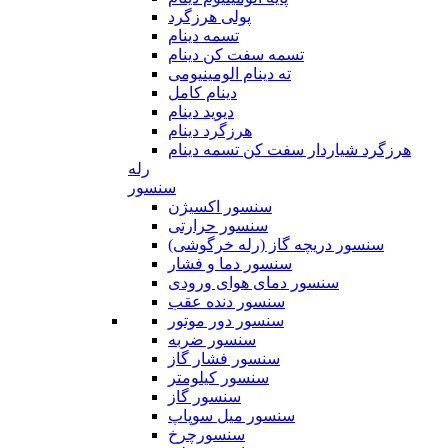
پولی هرزگرد
تسمه دینام
تسمه سفت کن دینام
ته دینام الومینیومی
دینام کامل
دیوید دینام
هرزگرد دینام
هرزگرد شیاردار سفت کن تسمه دینام
رله
سنسور
سنسور اکسیژن
سنسور حرارتی
سنسور دریچه گاز (رله خرگوشی)
سنسور دما و فشار
سنسور دمای هوای ورودی
سنسور دنده عقب
سنسور دور موتور
سنسور ضربه
سنسور فشار گاز
سنسور کیلومتر
سنسور گاز
سنسور میل سوپاپ
سنسورچرخ