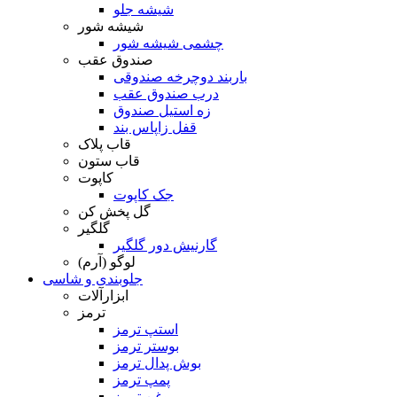
شیشه جلو
شیشه شور
چشمی شیشه شور
صندوق عقب
باربند دوچرخه صندوقی
درب صندوق عقب
زه استیل صندوق
قفل زاپاس بند
قاب پلاک
قاب ستون
کاپوت
جک کاپوت
گل پخش کن
گلگیر
گارنیش دور گلگیر
لوگو (آرم)
جلوبندی و شاسی
ابزارآلات
ترمز
استپ ترمز
بوستر ترمز
بوش پدال ترمز
پمپ ترمز
روغن ترمز