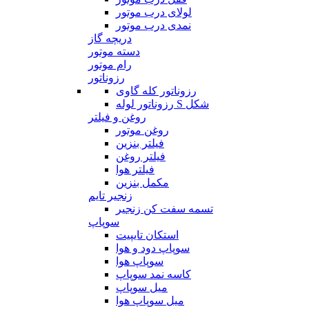
لولای درب موتور
نمدی درب موتور
دریچه گاز
دسته موتور
رام موتور
رزوناتور
رزوناتور کله گاوی
رزوناتور لوله S شکل
روغن و فیلتر
روغن موتور
فیلتر بنزین
فیلتر روغن
فیلتر هوا
مکمل بنزین
زنجیر تایم
تسمه سفت کن زنجیر
سوپاپ
استکان تایپیت
سوپاپ دود و هوا
سوپاپ هوا
کاسه نمد سوپاپ
میل سوپاپ
میل سوپاپ هوا