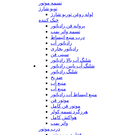
تسمه موتور
توبو شارژ
لوله روغن توربو شارژ
خنک کننده
پروانه فن رادیاتور
تسمه واتر پمپ
درب منبع انبساط
رادیاتور آب
رادیاتور بخاری
سینی فن
شلنگ آب بالا رادیاتور
شلنگ آب پایین رادیاتور
شلنگ رادیاتور
ضد یخ
منبع آب
منبع آب
منبع انبساط آب رادیاتور
موتور فن
موتور فن کامل
هرزگرد تسمه کولر
هواکش کامل
واتر پمپ
درب موتور
قفل درب موتور