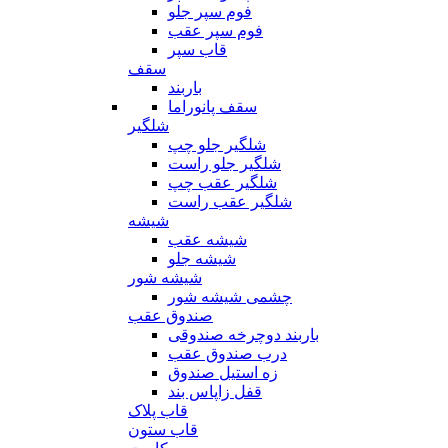
فوم سپر جلو
فوم سپر عقب
قاب سپر
سقف
باربند
سقف پانوراما
شلگیر
شلگیر جلو چپ
شلگیر جلو راست
شلگیر عقب چپ
شلگیر عقب راست
شیشه
شیشه عقب
شیشه جلو
شیشه شور
چشمی شیشه شور
صندوق عقب
باربند دوچرخه صندوقی
درب صندوق عقب
زه استیل صندوق
قفل زاپاس بند
قاب پلاک
قاب ستون