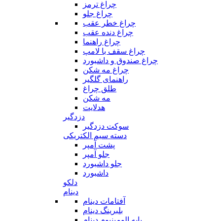
چراغ ترمز
چراغ جلو
چراغ خطر عقب
چراغ دنده عقب
چراغ راهنما
چراغ سقف با لامپ
چراغ صندوق و داشبورد
چراغ مه شکن
راهنمای گلگیر
طلق چراغ
مه شکن
هدلایت
دزدگیر
سوکت دزدگیر
دسته سیم الکتریکی
پشت آمپر
جلو آمپر
جلو داشبورد
داشبورد
دلکو
دینام
آفتامات دینام
بلبرینگ دینام
پایه الومینیوم دینام