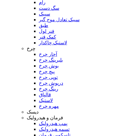
رام
سگ دست
سیبک
سیبک تعادل موج گیر
طبق
فنر لول
کمک فنر
لاستیک چاکدار
چرخ
آچار چرخ
بلبرینگ چرخ
بوش چرخ
پیچ چرخ
توپی چرخ
درپوش چرخ
رینگ چرخ
قالپاق
لاستیک
مهره چرخ
دیسک
فرمان و هیدرولیک
پمپ هیدرولیک
تسمه هیدرولیک
تلسکوپی فرمان