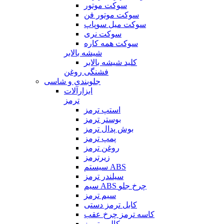
سوکت موتور
سوکت موتور فن
سوکت میل سوپاپ
سوکت نری
سوکت همه کاره
شیشه بالابر
کلید شیشه بالابر
فشنگی روغن
جلوبندی و شاسی
ابزارآلات
ترمز
استپ ترمز
بوستر ترمز
بوش پدال ترمز
پمپ ترمز
روغن ترمز
زیرترمز
سیستم ABS
سیلندر ترمز
سیم ABS چرخ جلو
سیم ترمز
کابل ترمز دستی
کاسه ترمز چرخ عقب
کالیبر ترمز