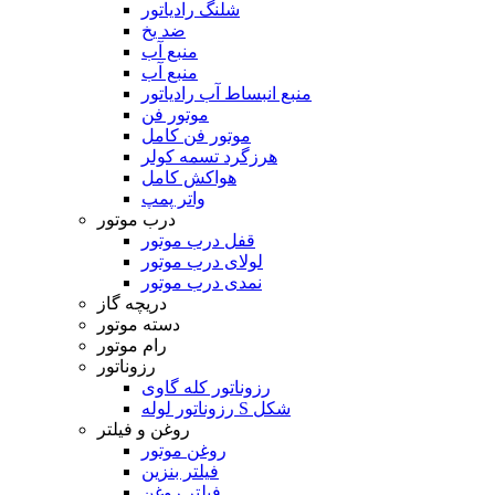
شلنگ رادیاتور
ضد یخ
منبع آب
منبع آب
منبع انبساط آب رادیاتور
موتور فن
موتور فن کامل
هرزگرد تسمه کولر
هواکش کامل
واتر پمپ
درب موتور
قفل درب موتور
لولای درب موتور
نمدی درب موتور
دریچه گاز
دسته موتور
رام موتور
رزوناتور
رزوناتور کله گاوی
رزوناتور لوله S شکل
روغن و فیلتر
روغن موتور
فیلتر بنزین
فیلتر روغن