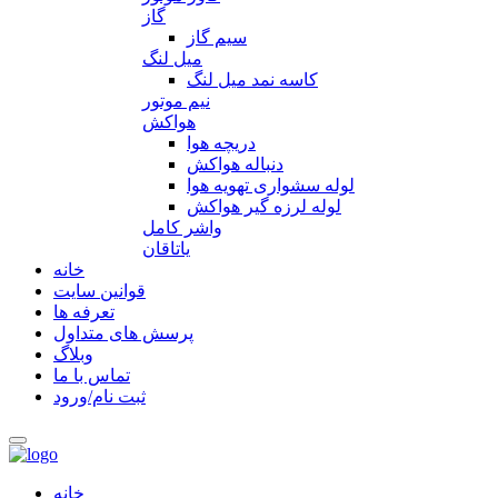
گاز
سیم گاز
میل لنگ
کاسه نمد میل لنگ
نیم موتور
هواکش
دریچه هوا
دنباله هواکش
لوله سشواری تهویه هوا
لوله لرزه گیر هواکش
واشر کامل
یاتاقان
خانه
قوانین سایت
تعرفه ها
پرسش های متداول
وبلاگ
تماس با ما
ثبت نام/ورود
خانه