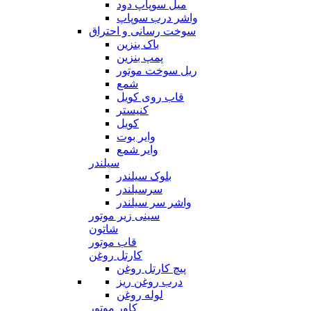
میل سوپاپ دود
واشر درب سوپاپ
سوخت رسانی و احتراق
باک بنزین
پمپ بنزین
ریل سوخت موتور
شمع
قاب روی کویل
کنیستر
کویل
وایر بوت
وایر شمع
سیلندر
بلوک سیلندر
سرسیلندر
واشر سر سیلندر
سینی زیر موتور
شاتون
قاب موتور
کارتل روغن
پیچ کارتل روغن
درب روغن ریز
لوله روغن
کاور موتور