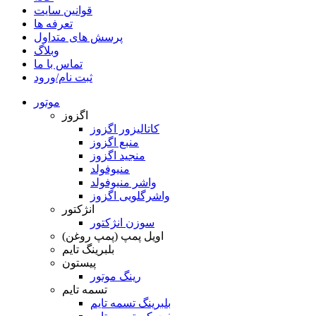
قوانین سایت
تعرفه ها
پرسش های متداول
وبلاگ
تماس با ما
ثبت نام/ورود
موتور
اگزوز
کاتالیزور اگزوز
منبع اگزوز
منجید اگزوز
منیوفولد
واشر منیوفولد
واشرگلویی اگزوز
انژکتور
سوزن انژکتور
اویل پمپ (پمپ روغن)
بلبرینگ تایم
پیستون
رینگ موتور
تسمه تایم
بلبرینگ تسمه تایم