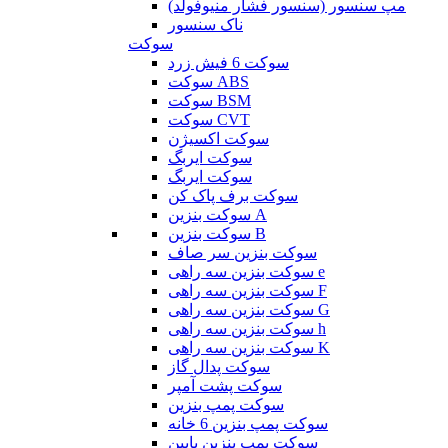
مپ سنسور (سنسور فشار منیوفولد)
ناک سنسور
سوکت
سوکت 6 فیش زرد
سوکت ABS
سوکت BSM
سوکت CVT
سوکت اکسیژن
سوکت ایربگ
سوکت ایربگ
سوکت برف پاک کن
سوکت بنزین A
سوکت بنزین B
سوکت بنزین سر صاف
سوکت بنزین سه راهی e
سوکت بنزین سه راهی F
سوکت بنزین سه راهی G
سوکت بنزین سه راهی h
سوکت بنزین سه راهی K
سوکت پدال گاز
سوکت پشت آمپر
سوکت پمپ بنزین
سوکت پمپ بنزین 6 خانه
سوکت پمپ بنزین پایین