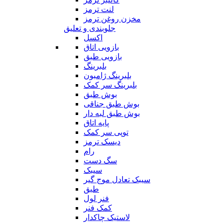
لنت ترمز
مخزن روغن ترمز
جلوبندی و تعلیق
اکسل
بازویی اتاق
بازویی طبق
بلبرینگ
بلبرینگ ژامبون
بلبرینگ سر کمک
بوش طبق
بوش طبق جناقی
بوش طبق لبه دار
پایه اتاق
توپی سر کمک
دیسک ترمز
رام
سگ دست
سیبک
سیبک تعادل موج گیر
طبق
فنر لول
کمک فنر
لاستیک چاکدار