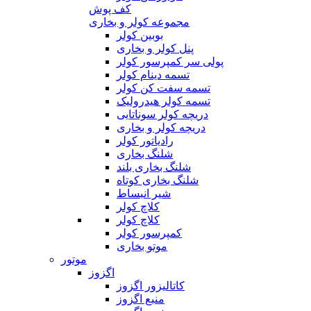
کف پوش
مجموعه کولر و بخاری
بوبین کولر
پنل کولر و بخاری
پولی سر کمپرسور کولر
تسمه دینام کولر
تسمه سفت کن کولر
تسمه کولر هیدرولیک
دریچه کولر سوناتایی
دریچه کولر و بخاری
رادیاتور کولر
شلنگ بخاری
شلنگ بخاری بلند
شلنگ بخاری کوتاه
شیر انبساط
کلاچ کولر
کلاچ کولر
کمپرسور کولر
موتو بخاری
موتور
اگزوز
کاتالیزور اگزوز
منبع اگزوز