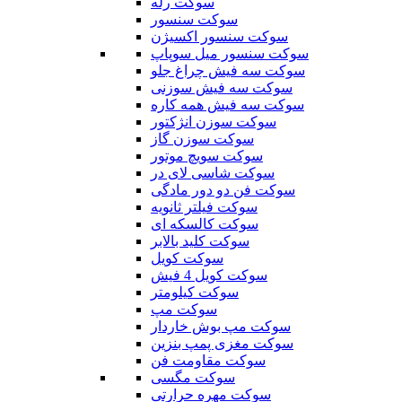
سوکت رله
سوکت سنسور
سوکت سنسور اکسیژن
سوکت سنسور میل سوپاپ
سوکت سه فیش چراغ جلو
سوکت سه فیش سوزنی
سوکت سه فیش همه کاره
سوکت سوزن انژکتور
سوکت سوزن گاز
سوکت سویچ موتور
سوکت شاسی لای در
سوکت فن دو دور مادگی
سوکت فیلتر ثانویه
سوکت کالسکه ای
سوکت کلید بالابر
سوکت کویل
سوکت کویل 4 فیش
سوکت کیلومتر
سوکت مپ
سوکت مپ بوش خاردار
سوکت مغزی پمپ بنزین
سوکت مقاومت فن
سوکت مگسی
سوکت مهره حرارتی