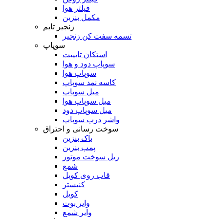
فیلتر هوا
مکمل بنزین
زنجیر تایم
تسمه سفت کن زنجیر
سوپاپ
استکان تایپیت
سوپاپ دود و هوا
سوپاپ هوا
کاسه نمد سوپاپ
میل سوپاپ
میل سوپاپ هوا
میل سوپاپ دود
واشر درب سوپاپ
سوخت رسانی و احتراق
باک بنزین
پمپ بنزین
ریل سوخت موتور
شمع
قاب روی کویل
کنیستر
کویل
وایر بوت
وایر شمع