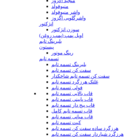
منجید اگزوز
منیوفولد
واشر منیوفولد
واشرگلویی اگزوز
انژکتور
سوزن انژکتور
اویل پمپ (پمپ روغن)
بلبرینگ تایم
پیستون
رینگ موتور
تسمه تایم
بلبرینگ تسمه تایم
سفت کن تسمه تایم
سفت کن تسمه تایم شاخکدار
غلتک هرزگرد تسمه تایم
فولی تسمه تایم
قاب بالایی تسمه تایم
قاب پایینی تسمه تایم
قاب پیج دار تسمه تایم
قاب تسمه تایم کامل
قاب میانی تسمه تایم
کیت تسمه تایم
هرزگرد ساده سفت کن تسمه تایم
هرزگرد شیاردار سفت کن تسمه تایم