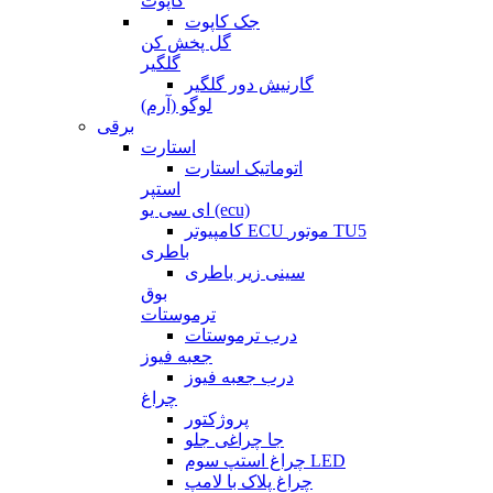
کاپوت
جک کاپوت
گل پخش کن
گلگیر
گارنیش دور گلگیر
لوگو (آرم)
برقی
استارت
اتوماتیک استارت
استپر
ای سی یو (ecu)
کامپیوتر ECU موتور TU5
باطری
سینی زیر باطری
بوق
ترموستات
درب ترموستات
جعبه فیوز
درب جعبه فیوز
چراغ
پروژکتور
جا چراغی جلو
چراغ استپ سوم LED
چراغ پلاک با لامپ