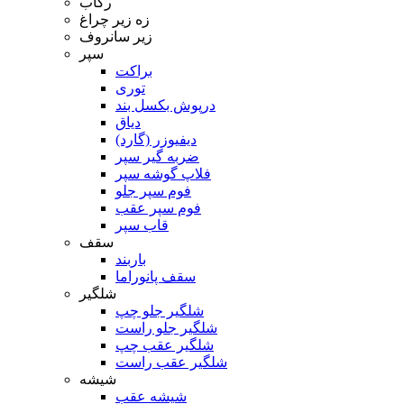
رکاب
زه زیر چراغ
زیر سانروف
سپر
براکت
توری
درپوش بکسل بند
دیاق
دیفیوزر (گارد)
ضربه گیر سپر
فلاپ گوشه سپر
فوم سپر جلو
فوم سپر عقب
قاب سپر
سقف
باربند
سقف پانوراما
شلگیر
شلگیر جلو چپ
شلگیر جلو راست
شلگیر عقب چپ
شلگیر عقب راست
شیشه
شیشه عقب