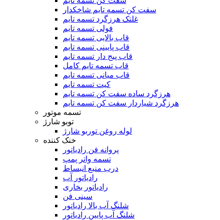
سفت کن تسمه تایم
سفت کن تسمه تایم شاخکدار
غلتک هرزگرد تسمه تایم
فولی تسمه تایم
قاب بالایی تسمه تایم
قاب پایینی تسمه تایم
قاب پیج دار تسمه تایم
قاب تسمه تایم کامل
قاب میانی تسمه تایم
کیت تسمه تایم
هرزگرد ساده سفت کن تسمه تایم
هرزگرد شیاردار سفت کن تسمه تایم
تسمه موتور
توبو شارژ
لوله روغن توربو شارژ
خنک کننده
پروانه فن رادیاتور
تسمه واتر پمپ
درب منبع انبساط
رادیاتور آب
رادیاتور بخاری
سینی فن
شلنگ آب بالا رادیاتور
شلنگ آب پایین رادیاتور