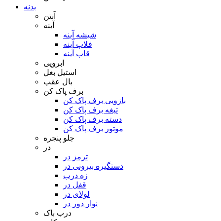
بدنه
آنتن
آینه
شیشه آینه
فلاپ آینه
قاب آینه
ابرویی
استیل بغل
بال عقب
برف پاک کن
بازویی برف پاک کن
تیغه برف پاک کن
دسته برف پاک کن
موتور برف پاک کن
جلو پنجره
در
ترمز در
دستگیره بیرونی در
زه درب
قفل در
لولای در
نوار دور در
درب باک