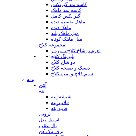
کاسه نمد گیربکس
کاسه نمد ماهک
گیر بکس کامل
ماهک تقسیم دنده
ماهک دنده
میل ماهک بلند
میل ماهک کوتاه
مجموعه کلاچ
اهرم دوشاخ کلاچ دمپردار
بلبرینگ کلاچ
دو شاخ کلاچ
دیسک و صفحه کلاچ
سیم کلاچ و پمپ کلاچ
بدنه
آنتن
آینه
شیشه آینه
فلاپ آینه
قاب آینه
ابرویی
استیل بغل
بال عقب
برف پاک کن