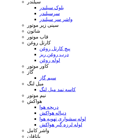
سیلندر
بلوک سیلندر
سرسیلندر
واشر سر سیلندر
سینی زیر موتور
شاتون
قاب موتور
کارتل روغن
پیچ کارتل روغن
درب روغن ریز
لوله روغن
کاور موتور
گاز
سیم گاز
میل لنگ
کاسه نمد میل لنگ
نیم موتور
هواکش
دریچه هوا
دنباله هواکش
لوله سشواری تهویه هوا
لوله لرزه گیر هواکش
واشر کامل
یاتاقان