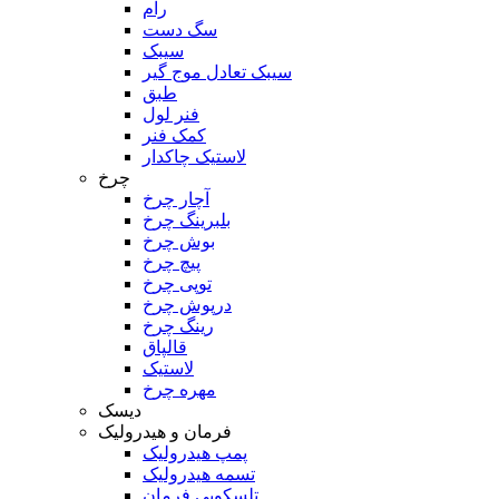
رام
سگ دست
سیبک
سیبک تعادل موج گیر
طبق
فنر لول
کمک فنر
لاستیک چاکدار
چرخ
آچار چرخ
بلبرینگ چرخ
بوش چرخ
پیچ چرخ
توپی چرخ
درپوش چرخ
رینگ چرخ
قالپاق
لاستیک
مهره چرخ
دیسک
فرمان و هیدرولیک
پمپ هیدرولیک
تسمه هیدرولیک
تلسکوپی فرمان