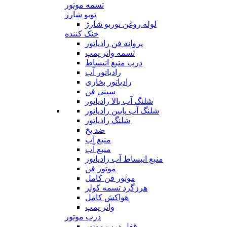
تسمه موتور
توبو شارژ
لوله روغن توربو شارژ
خنک کننده
پروانه فن رادیاتور
تسمه واتر پمپ
درب منبع انبساط
رادیاتور آب
رادیاتور بخاری
سینی فن
شلنگ آب بالا رادیاتور
شلنگ آب پایین رادیاتور
شلنگ رادیاتور
ضد یخ
منبع آب
منبع آب
منبع انبساط آب رادیاتور
موتور فن
موتور فن کامل
هرزگرد تسمه کولر
هواکش کامل
واتر پمپ
درب موتور
قفل درب موتور