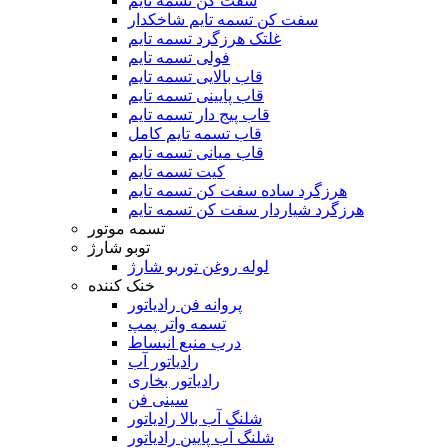
سفت کن تسمه تایم
سفت کن تسمه تایم شاخکدار
غلتک هرزگرد تسمه تایم
فولی تسمه تایم
قاب بالایی تسمه تایم
قاب پایینی تسمه تایم
قاب پیج دار تسمه تایم
قاب تسمه تایم کامل
قاب میانی تسمه تایم
کیت تسمه تایم
هرزگرد ساده سفت کن تسمه تایم
هرزگرد شیاردار سفت کن تسمه تایم
تسمه موتور
توبو شارژ
لوله روغن توربو شارژ
خنک کننده
پروانه فن رادیاتور
تسمه واتر پمپ
درب منبع انبساط
رادیاتور آب
رادیاتور بخاری
سینی فن
شلنگ آب بالا رادیاتور
شلنگ آب پایین رادیاتور