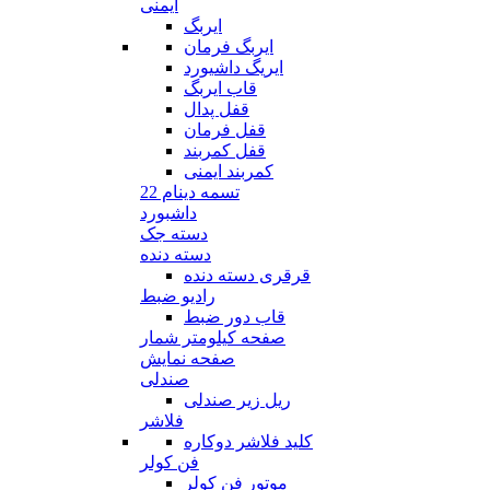
ایمنی
ایربگ
ایربگ فرمان
ایریگ داشیورد
قاب ایربگ
قفل پدال
قفل فرمان
قفل کمربند
کمربند ایمنی
تسمه دینام 22
داشبورد
دسته جک
دسته دنده
قرقری دسته دنده
رادیو ضبط
قاب دور ضبط
صفحه کیلومتر شمار
صفحه نمایش
صندلی
ریل زیر صندلی
فلاشر
کلید فلاشر دوکاره
فن کولر
موتور فن کولر