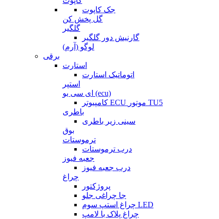
کاپوت
جک کاپوت
گل پخش کن
گلگیر
گارنیش دور گلگیر
لوگو (آرم)
برقی
استارت
اتوماتیک استارت
استپر
ای سی یو (ecu)
کامپیوتر ECU موتور TU5
باطری
سینی زیر باطری
بوق
ترموستات
درب ترموستات
جعبه فیوز
درب جعبه فیوز
چراغ
پروژکتور
جا چراغی جلو
چراغ استپ سوم LED
چراغ پلاک با لامپ