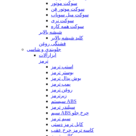
سوکت موتور
سوکت موتور فن
سوکت میل سوپاپ
سوکت نری
سوکت همه کاره
شیشه بالابر
کلید شیشه بالابر
فشنگی روغن
جلوبندی و شاسی
ابزارآلات
ترمز
استپ ترمز
بوستر ترمز
بوش پدال ترمز
پمپ ترمز
روغن ترمز
زیرترمز
سیستم ABS
سیلندر ترمز
سیم ABS چرخ جلو
سیم ترمز
کابل ترمز دستی
کاسه ترمز چرخ عقب
کالیبر ترمز