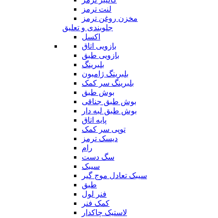
لنت ترمز
مخزن روغن ترمز
جلوبندی و تعلیق
اکسل
بازویی اتاق
بازویی طبق
بلبرینگ
بلبرینگ ژامبون
بلبرینگ سر کمک
بوش طبق
بوش طبق جناقی
بوش طبق لبه دار
پایه اتاق
توپی سر کمک
دیسک ترمز
رام
سگ دست
سیبک
سیبک تعادل موج گیر
طبق
فنر لول
کمک فنر
لاستیک چاکدار