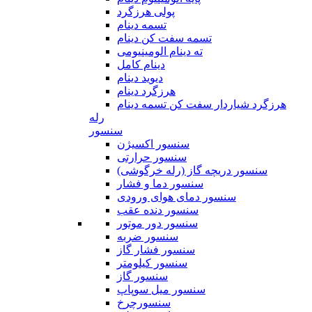
پولی هرزگرد
تسمه دینام
تسمه سفت کن دینام
ته دینام الومینیومی
دینام کامل
دیوید دینام
هرزگرد دینام
هرزگرد شیاردار سفت کن تسمه دینام
رله
سنسور
سنسور اکسیژن
سنسور حرارتی
سنسور دریچه گاز (رله خرگوشی)
سنسور دما و فشار
سنسور دمای هوای ورودی
سنسور دنده عقب
سنسور دور موتور
سنسور ضربه
سنسور فشار گاز
سنسور کیلومتر
سنسور گاز
سنسور میل سوپاپ
سنسورچرخ