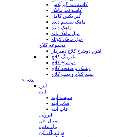
کاسه نمد گیربکس
کاسه نمد ماهک
گیر بکس کامل
ماهک تقسیم دنده
ماهک دنده
میل ماهک بلند
میل ماهک کوتاه
مجموعه کلاچ
اهرم دوشاخ کلاچ دمپردار
بلبرینگ کلاچ
دو شاخ کلاچ
دیسک و صفحه کلاچ
سیم کلاچ و پمپ کلاچ
بدنه
آنتن
آینه
شیشه آینه
فلاپ آینه
قاب آینه
ابرویی
استیل بغل
بال عقب
برف پاک کن