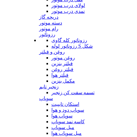
لولای درب موتور
نمدی درب موتور
دریچه گاز
دسته موتور
رام موتور
رزوناتور
رزوناتور کله گاوی
رزوناتور لوله S شکل
روغن و فیلتر
روغن موتور
فیلتر بنزین
فیلتر روغن
فیلتر هوا
مکمل بنزین
زنجیر تایم
تسمه سفت کن زنجیر
سوپاپ
استکان تایپیت
سوپاپ دود و هوا
سوپاپ هوا
کاسه نمد سوپاپ
میل سوپاپ
میل سوپاپ هوا