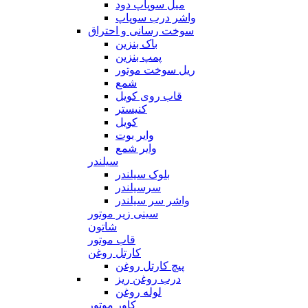
میل سوپاپ دود
واشر درب سوپاپ
سوخت رسانی و احتراق
باک بنزین
پمپ بنزین
ریل سوخت موتور
شمع
قاب روی کویل
کنیستر
کویل
وایر بوت
وایر شمع
سیلندر
بلوک سیلندر
سرسیلندر
واشر سر سیلندر
سینی زیر موتور
شاتون
قاب موتور
کارتل روغن
پیچ کارتل روغن
درب روغن ریز
لوله روغن
کاور موتور