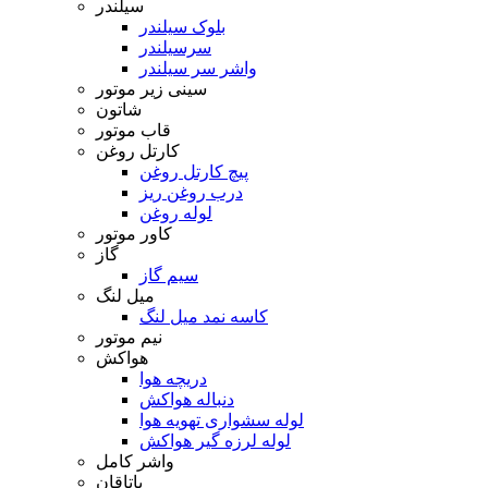
سیلندر
بلوک سیلندر
سرسیلندر
واشر سر سیلندر
سینی زیر موتور
شاتون
قاب موتور
کارتل روغن
پیچ کارتل روغن
درب روغن ریز
لوله روغن
کاور موتور
گاز
سیم گاز
میل لنگ
کاسه نمد میل لنگ
نیم موتور
هواکش
دریچه هوا
دنباله هواکش
لوله سشواری تهویه هوا
لوله لرزه گیر هواکش
واشر کامل
یاتاقان