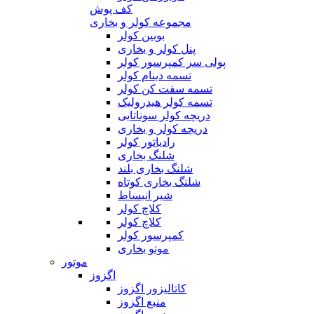
کف پوش
مجموعه کولر و بخاری
بوبین کولر
پنل کولر و بخاری
پولی سر کمپرسور کولر
تسمه دینام کولر
تسمه سفت کن کولر
تسمه کولر هیدرولیک
دریچه کولر سوناتایی
دریچه کولر و بخاری
رادیاتور کولر
شلنگ بخاری
شلنگ بخاری بلند
شلنگ بخاری کوتاه
شیر انبساط
کلاچ کولر
کلاچ کولر
کمپرسور کولر
موتو بخاری
موتور
اگزوز
کاتالیزور اگزوز
منبع اگزوز