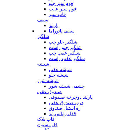
فوم سپر جلو
فوم سپر عقب
قاب سپر
سقف
باربند
سقف پانوراما
شلگیر
شلگیر جلو چپ
شلگیر جلو راست
شلگیر عقب چپ
شلگیر عقب راست
شیشه
شیشه عقب
شیشه جلو
شیشه شور
چشمی شیشه شور
صندوق عقب
باربند دوچرخه صندوقی
درب صندوق عقب
زه استیل صندوق
قفل زاپاس بند
قاب پلاک
قاب ستون