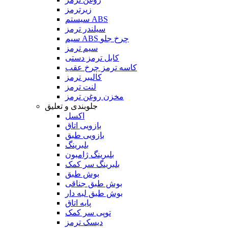
زیرترمز
سیستم ABS
سیلندر ترمز
سیم ABS چرخ جلو
سیم ترمز
کابل ترمز دستی
کاسه ترمز چرخ عقب
کالیبر ترمز
لنت ترمز
مخزن روغن ترمز
جلوبندی و تعلیق
اکسل
بازویی اتاق
بازویی طبق
بلبرینگ
بلبرینگ ژامبون
بلبرینگ سر کمک
بوش طبق
بوش طبق جناقی
بوش طبق لبه دار
پایه اتاق
توپی سر کمک
دیسک ترمز