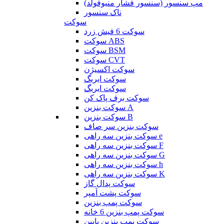
مپ سنسور (سنسور فشار منیوفولد)
ناک سنسور
سوکت
سوکت 6 فیش زرد
سوکت ABS
سوکت BSM
سوکت CVT
سوکت اکسیژن
سوکت ایربگ
سوکت ایربگ
سوکت برف پاک کن
سوکت بنزین A
سوکت بنزین B
سوکت بنزین سر صاف
سوکت بنزین سه راهی e
سوکت بنزین سه راهی F
سوکت بنزین سه راهی G
سوکت بنزین سه راهی h
سوکت بنزین سه راهی K
سوکت پدال گاز
سوکت پشت آمپر
سوکت پمپ بنزین
سوکت پمپ بنزین 6 خانه
سوکت پمپ بنزین پایین