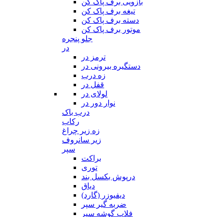
بازویی برف پاک کن
تیغه برف پاک کن
دسته برف پاک کن
موتور برف پاک کن
جلو پنجره
در
ترمز در
دستگیره بیرونی در
زه درب
قفل در
لولای در
نوار دور در
درب باک
رکاب
زه زیر چراغ
زیر سانروف
سپر
براکت
توری
درپوش بکسل بند
دیاق
دیفیوزر (گارد)
ضربه گیر سپر
فلاپ گوشه سپر