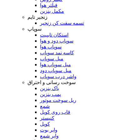
فیلتر هوا
مکمل بنزین
زنجیر تایم
تسمه سفت کن زنجیر
سوپاپ
استکان تایپیت
سوپاپ دود و هوا
سوپاپ هوا
کاسه نمد سوپاپ
میل سوپاپ
میل سوپاپ هوا
میل سوپاپ دود
واشر درب سوپاپ
سوخت رسانی و احتراق
باک بنزین
پمپ بنزین
ریل سوخت موتور
شمع
قاب روی کویل
کنیستر
کویل
وایر بوت
وایر شمع