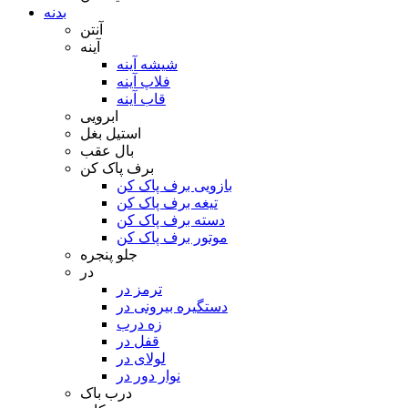
بدنه
آنتن
آینه
شیشه آینه
فلاپ آینه
قاب آینه
ابرویی
استیل بغل
بال عقب
برف پاک کن
بازویی برف پاک کن
تیغه برف پاک کن
دسته برف پاک کن
موتور برف پاک کن
جلو پنجره
در
ترمز در
دستگیره بیرونی در
زه درب
قفل در
لولای در
نوار دور در
درب باک