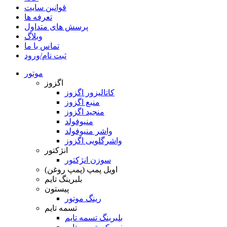
قوانین سایت
تعرفه ها
پرسش های متداول
وبلاگ
تماس با ما
ثبت نام/ورود
موتور
اگزوز
کاتالیزور اگزوز
منبع اگزوز
منجید اگزوز
منیوفولد
واشر منیوفولد
واشرگلویی اگزوز
انژکتور
سوزن انژکتور
اویل پمپ (پمپ روغن)
بلبرینگ تایم
پیستون
رینگ موتور
تسمه تایم
بلبرینگ تسمه تایم