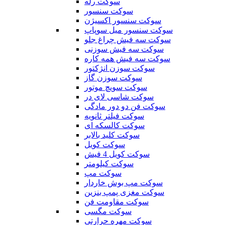
سوکت رله
سوکت سنسور
سوکت سنسور اکسیژن
سوکت سنسور میل سوپاپ
سوکت سه فیش چراغ جلو
سوکت سه فیش سوزنی
سوکت سه فیش همه کاره
سوکت سوزن انژکتور
سوکت سوزن گاز
سوکت سویچ موتور
سوکت شاسی لای در
سوکت فن دو دور مادگی
سوکت فیلتر ثانویه
سوکت کالسکه ای
سوکت کلید بالابر
سوکت کویل
سوکت کویل 4 فیش
سوکت کیلومتر
سوکت مپ
سوکت مپ بوش خاردار
سوکت مغزی پمپ بنزین
سوکت مقاومت فن
سوکت مگسی
سوکت مهره حرارتی