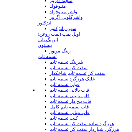
منجید اگزوز
منیوفولد
واشر منیوفولد
واشرگلویی اگزوز
انژکتور
سوزن انژکتور
اویل پمپ (پمپ روغن)
بلبرینگ تایم
پیستون
رینگ موتور
تسمه تایم
بلبرینگ تسمه تایم
سفت کن تسمه تایم
سفت کن تسمه تایم شاخکدار
غلتک هرزگرد تسمه تایم
فولی تسمه تایم
قاب بالایی تسمه تایم
قاب پایینی تسمه تایم
قاب پیج دار تسمه تایم
قاب تسمه تایم کامل
قاب میانی تسمه تایم
کیت تسمه تایم
هرزگرد ساده سفت کن تسمه تایم
هرزگرد شیاردار سفت کن تسمه تایم