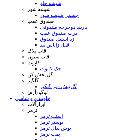
شیشه جلو
شیشه شور
چشمی شیشه شور
صندوق عقب
باربند دوچرخه صندوقی
درب صندوق عقب
زه استیل صندوق
قفل زاپاس بند
قاب پلاک
قاب ستون
کاپوت
جک کاپوت
گل پخش کن
گلگیر
گارنیش دور گلگیر
لوگو (آرم)
جلوبندی و شاسی
ابزارآلات
ترمز
استپ ترمز
بوستر ترمز
بوش پدال ترمز
پمپ ترمز
روغن ترمز