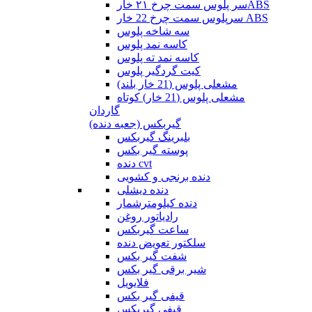
سر پلوس سمت چرخ ۲۱ خارABS
سرپلوس سمت چرخ 22 خار ABS
سه شاخه پلوس
کاسه نمد پلوس
کاسه نمد ته پلوس
کیت گردگیر پلوس
مشعلی پلوس (21 خار بلند)
مشعلی پلوس (21 خار) کوتاه
گاردان
گیربکس (جعبه دنده)
بلبرینگ گیربکس
پوسته گیر بکس
دنده cvt
دنده برنجی و کشویی
دنده دیشلی
دنده کیلومترشمار
رادیاتور روغن
ساعت گیربکس
سلکتور تعویض دنده
شفت گیر بکس
شیر برقی گیر بکس
فلایویل
قیفی گیر بکس
قیفی گیربکس