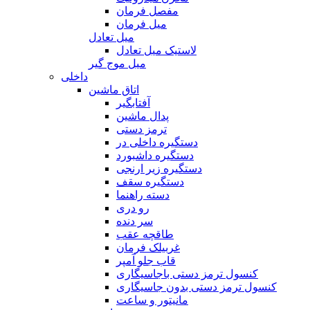
مفصل فرمان
میل فرمان
میل تعادل
لاستیک میل تعادل
میل موج گیر
داخلی
اتاق ماشین
آفتابگیر
پدال ماشین
ترمز دستی
دستگیره داخلی در
دستگیره داشبورد
دستگیره زیر ارنجی
دستگیره سقف
دسته راهنما
رو دری
سر دنده
طاقچه عقب
غربیلک فرمان
قاب جلو آمپر
کنسول ترمز دستی باجاسیگاری
کنسول ترمز دستی بدون جاسیگاری
مانیتور و ساعت