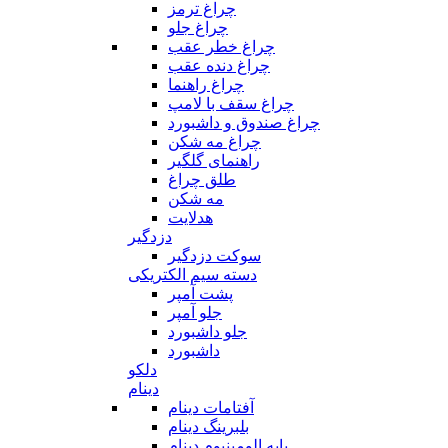
چراغ ترمز
چراغ جلو
چراغ خطر عقب
چراغ دنده عقب
چراغ راهنما
چراغ سقف با لامپ
چراغ صندوق و داشبورد
چراغ مه شکن
راهنمای گلگیر
طلق چراغ
مه شکن
هدلایت
دزدگیر
سوکت دزدگیر
دسته سیم الکتریکی
پشت آمپر
جلو آمپر
جلو داشبورد
داشبورد
دلکو
دینام
آفتامات دینام
بلبرینگ دینام
پایه الومینیوم دینام