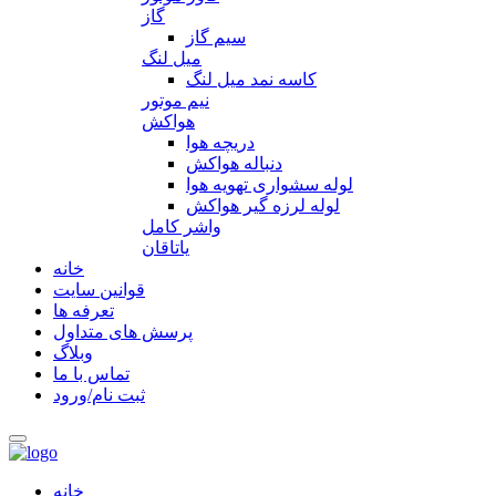
گاز
سیم گاز
میل لنگ
کاسه نمد میل لنگ
نیم موتور
هواکش
دریچه هوا
دنباله هواکش
لوله سشواری تهویه هوا
لوله لرزه گیر هواکش
واشر کامل
یاتاقان
خانه
قوانین سایت
تعرفه ها
پرسش های متداول
وبلاگ
تماس با ما
ثبت نام/ورود
خانه