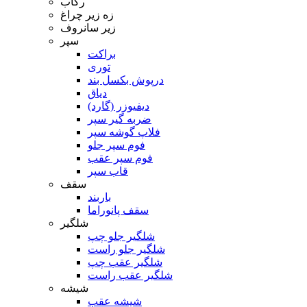
رکاب
زه زیر چراغ
زیر سانروف
سپر
براکت
توری
درپوش بکسل بند
دیاق
دیفیوزر (گارد)
ضربه گیر سپر
فلاپ گوشه سپر
فوم سپر جلو
فوم سپر عقب
قاب سپر
سقف
باربند
سقف پانوراما
شلگیر
شلگیر جلو چپ
شلگیر جلو راست
شلگیر عقب چپ
شلگیر عقب راست
شیشه
شیشه عقب