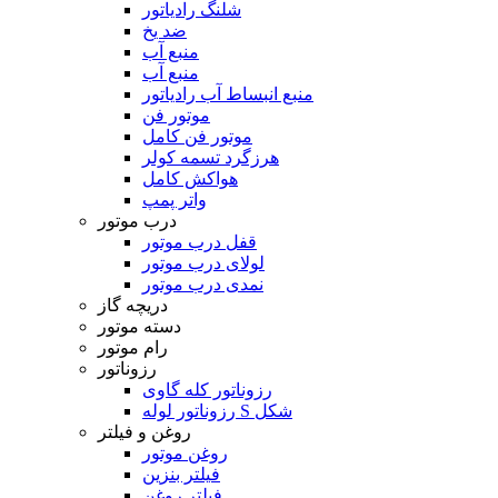
شلنگ رادیاتور
ضد یخ
منبع آب
منبع آب
منبع انبساط آب رادیاتور
موتور فن
موتور فن کامل
هرزگرد تسمه کولر
هواکش کامل
واتر پمپ
درب موتور
قفل درب موتور
لولای درب موتور
نمدی درب موتور
دریچه گاز
دسته موتور
رام موتور
رزوناتور
رزوناتور کله گاوی
رزوناتور لوله S شکل
روغن و فیلتر
روغن موتور
فیلتر بنزین
فیلتر روغن